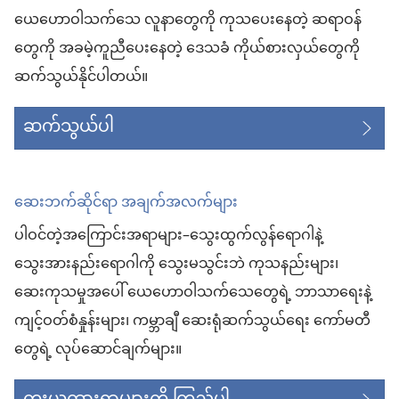
တယ်)
ယေဟောဝါသက်သေ လူနာတွေကို ကုသပေးနေတဲ့ ဆရာဝန်
တွေကို အခမဲ့ကူညီပေးနေတဲ့ ဒေသခံ ကိုယ်စားလှယ်တွေကို
ဆက်သွယ်နိုင်ပါတယ်။
ဆက်သွယ်ပါ
ဆေးဘက်ဆိုင်ရာ အချက်အလက်များ
ပါဝင်တဲ့အကြောင်းအရာများ–သွေးထွက်လွန်ရောဂါနဲ့
သွေးအားနည်းရောဂါကို သွေးမသွင်းဘဲ ကုသနည်းများ၊
ဆေးကုသမှုအပေါ် ယေဟောဝါသက်သေတွေရဲ့ ဘာသာရေးနဲ့
ကျင့်ဝတ်စံနှုန်းများ၊ ကမ္ဘာချီ ဆေးရုံဆက်သွယ်ရေး ကော်မတီ
တွေရဲ့ လုပ်ဆောင်ချက်များ။