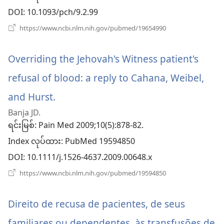
နေ
DOI
‎: 10.1093/pch/9.2.99
ပါ
(window
https://www.ncbi.nlm.nih.gov/pubmed/19654990
အသစ်
တ
ဖွ
င့်
Overriding the Jehovah's Witness patient's
နေ
ပါ
refusal of blood: a reply to Cahana, Weibel,
တယ်)
and Hurst.
(window
Banja JD.
အသစ်
ရင်းမြစ်
‎: Pain Med 2009;10(5):878-82.
ဖွ
Index လုပ်ထား
‎: PubMed 19594850
င့်
DOI
‎: 10.1111/j.1526-4637.2009.00648.x
နေ
(window
https://www.ncbi.nlm.nih.gov/pubmed/19594850
အသစ်
ပါ
ဖွ
င့်
Direito de recusa de pacientes, de seus
တယ်)
နေ
ပါ
familiares ou dependentes, às transfusões de