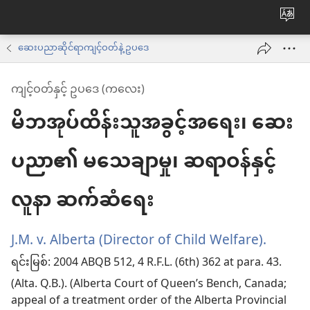
ဝ
က်
ဆေးပညာဆိုင်ရာကျင့်ဝတ်နဲ့ ဥပဒေ
ဘ်
ကျင့်ဝတ်နှင့် ဥပဒေ (ကလေး)
ဆိုက
မိဘအုပ်ထိန်းသူအခွင့်အရေး၊ ဆေး
ဘာ
ကို
ပညာ၏ မသေချာမှု၊ ဆရာဝန်နှင့်
ပြော
ပါ
လူနာ ဆက်ဆံရေး
J.M. v. Alberta (Director of Child Welfare).
(wind
ရင်းမြစ်
‎: 2004 ABQB 512, 4 R.F.L. (6th) 362 at para. 43.
အသစ်
(Alta. Q.B.). (Alberta Court of Queen’s Bench, Canada;
ဖွ
appeal of a treatment order of the Alberta Provincial