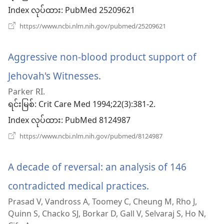
ဖွ
Index လုပ်ထား
‎: PubMed 25209621
င့်
(window
https://www.ncbi.nlm.nih.gov/pubmed/25209621
အသစ်
နေ
ဖွ
င့်
Aggressive non-blood product support of
ပါ
နေ
ပါ
Jehovah's Witnesses.
(window
တယ်)
တယ်)
Parker RI.
အသစ်
ရင်းမြစ်
‎: Crit Care Med 1994;22(3):381-2.
ဖွ
Index လုပ်ထား
‎: PubMed 8124987
င့်
(window
https://www.ncbi.nlm.nih.gov/pubmed/8124987
အသစ်
နေ
ဖွ
င့်
A decade of reversal: an analysis of 146
ပါ
နေ
ပါ
contradicted medical practices.
(window
တယ်)
တယ်)
Prasad V, Vandross A, Toomey C, Cheung M, Rho J,
အသစ်
Quinn S, Chacko SJ, Borkar D, Gall V, Selvaraj S, Ho N,
ဖွ