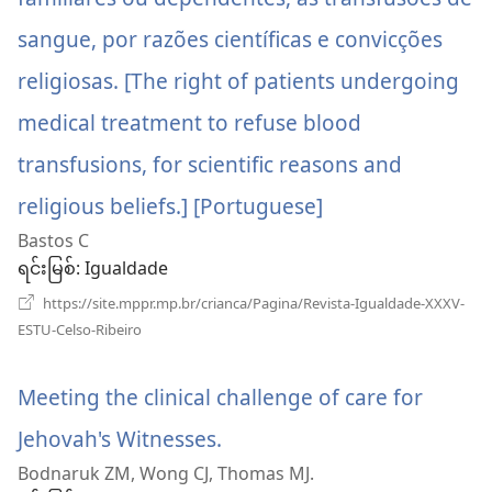
တယ်)
sangue, por razões científicas e convicções
religiosas. [The right of patients undergoing
medical treatment to refuse blood
transfusions, for scientific reasons and
religious beliefs.] [Portuguese]
(window
Bastos C
အသစ်
ရင်းမြစ်
‎: Igualdade
ဖွ
https://site.mppr.mp.br/crianca/Pagina/Revista-Igualdade-XXXV-
(window
င့်
ESTU-Celso-Ribeiro
အသစ်
ဖွ
နေ
င့်
Meeting the clinical challenge of care for
နေ
ပါ
ပါ
Jehovah's Witnesses.
(window
တယ်)
တယ်)
Bodnaruk ZM, Wong CJ, Thomas MJ.
အသစ်