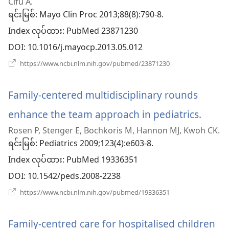
Cifu A.
ရင်းမြစ်
‎: Mayo Clin Proc 2013;88(8):790-8.
င့်
Index လုပ်ထား
‎: PubMed 23871230
နေ
DOI
‎: 10.1016/j.mayocp.2013.05.012
ပါ
(window
https://www.ncbi.nlm.nih.gov/pubmed/23871230
အသစ်
တယ်)
ဖွ
င့်
Family-centered multidisciplinary rounds
နေ
ပါ
enhance the team approach in pediatrics.
(win
တယ်)
Rosen P, Stenger E, Bochkoris M, Hannon MJ, Kwoh CK.
အသစ
ရင်းမြစ်
‎: Pediatrics 2009;123(4):e603-8.
ဖွ
Index လုပ်ထား
‎: PubMed 19336351
င့်
DOI
‎: 10.1542/peds.2008-2238
နေ
(window
https://www.ncbi.nlm.nih.gov/pubmed/19336351
အသစ်
ပါ
ဖွ
င့်
Family-centred care for hospitalised children
နေ