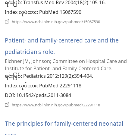
ရင်းမြစ်
‎: Transfus Med Rev 2004;18(2):105-16.
ဖွ
Index လုပ်ထား
‎: PubMed 15067590
င့်
(window
https://www.ncbi.nlm.nih.gov/pubmed/15067590
အသစ်
နေ
ဖွ
င့်
Patient- and family-centered care and the
ပါ
နေ
ပါ
pediatrician's role.
(window
တယ်)
တယ်)
Eichner JM, Johnson; Committee on Hospital Care and
အသစ်
Institute for Patient- and Family-Centered Care.
ဖွ
ရင်းမြစ်
‎: Pediatrics 2012;129(2):394-404.
Index လုပ်ထား
င့်
‎: PubMed 22291118
DOI
‎: 10.1542/peds.2011-3084
နေ
(window
https://www.ncbi.nlm.nih.gov/pubmed/22291118
ပါ
အသစ်
ဖွ
တယ်)
င့်
The principles for family-centered neonatal
နေ
ပါ
care.
(window