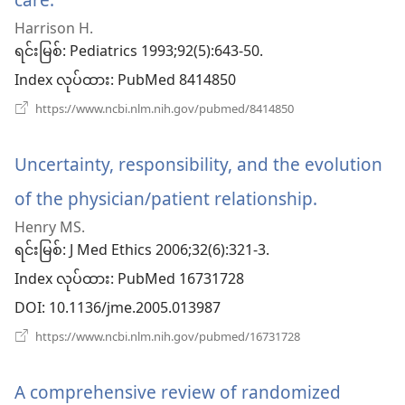
တယ်)
Harrison H.
အသစ်
ရင်းမြစ်
‎: Pediatrics 1993;92(5):643-50.
ဖွ
Index လုပ်ထား
‎: PubMed 8414850
င့်
(window
https://www.ncbi.nlm.nih.gov/pubmed/8414850
အသစ်
နေ
ဖွ
င့်
Uncertainty, responsibility, and the evolution
ပါ
နေ
ပါ
of the physician/patient relationship.
(window
တယ်)
တယ်)
Henry MS.
အသစ်
ရင်းမြစ်
‎: J Med Ethics 2006;32(6):321-3.
ဖွ
Index လုပ်ထား
‎: PubMed 16731728
င့်
DOI
‎: 10.1136/jme.2005.013987
နေ
(window
https://www.ncbi.nlm.nih.gov/pubmed/16731728
အသစ်
ပါ
ဖွ
င့်
A comprehensive review of randomized
တယ်)
နေ