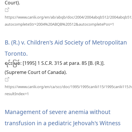
Court).
င့်
နေ
https://www.canlii.org/en/ab/abqb/doc/2004/2004abqb512/2004abqb51
(window
autocompleteStr=2004%20ABQB%20512&autocompletePos=1
ပါ
အသစ်
ဖွ
တယ်)
င့်
B. (R.) v. Children's Aid Society of Metropolitan
နေ
ပါ
Toronto.
(window
တယ်)
ရင်းမြစ်
‎: [1995] 1 S.C.R. 315 at para. 85 [B. (R.)].
အသစ်
(Supreme Court of Canada).
ဖွ
င့်
https://www.canlii.org/en/ca/scc/doc/1995/1995canlii115/1995canlii115.
(window
resultIndex=1
နေ
အသစ်
ဖွ
ပါ
င့်
Management of severe anemia without
နေ
တယ်)
ပါ
transfusion in a pediatric Jehovah's Witness
တယ်)