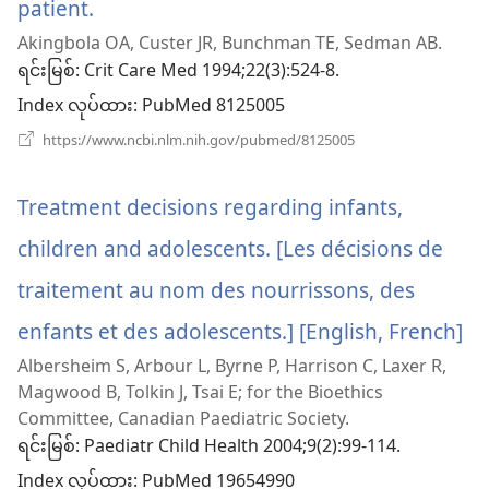
patient.
(window
Akingbola OA, Custer JR, Bunchman TE, Sedman AB.
အသစ်
ရင်းမြစ်
‎: Crit Care Med 1994;22(3):524-8.
ဖွ
Index လုပ်ထား
‎: PubMed 8125005
င့်
(window
https://www.ncbi.nlm.nih.gov/pubmed/8125005
အသစ်
နေ
ဖွ
င့်
Treatment decisions regarding infants,
ပါ
နေ
ပါ
children and adolescents. [Les décisions de
တယ်)
တယ်)
traitement au nom des nourrissons, des
enfants et des adolescents.] [English, French]
(w
Albersheim S, Arbour L, Byrne P, Harrison C, Laxer R,
အ
Magwood B, Tolkin J, Tsai E; for the Bioethics
ဖွ
Committee, Canadian Paediatric Society.
ရင်းမြစ်
‎: Paediatr Child Health 2004;9(2):99-114.
င့်
Index လုပ်ထား
‎: PubMed 19654990