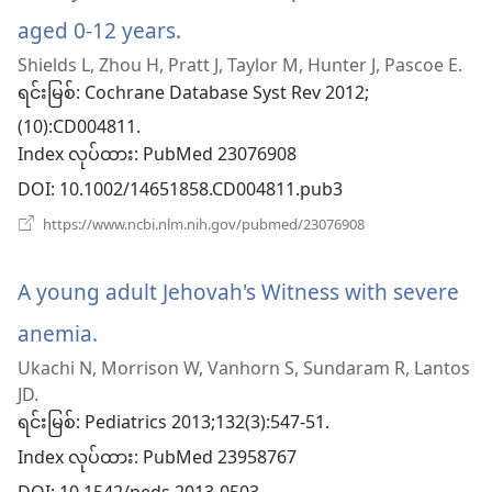
တယ်)
ပါ
aged 0-12 years.
(window
တယ်)
Shields L, Zhou H, Pratt J, Taylor M, Hunter J, Pascoe E.
အသစ်
ရင်းမြစ်
‎: Cochrane Database Syst Rev 2012;
ဖွ
(10):CD004811.
Index လုပ်ထား
င့်
‎: PubMed 23076908
DOI
‎: 10.1002/14651858.CD004811.pub3
နေ
(window
https://www.ncbi.nlm.nih.gov/pubmed/23076908
ပါ
အသစ်
ဖွ
တယ်)
င့်
A young adult Jehovah's Witness with severe
နေ
ပါ
anemia.
(window
တယ်)
Ukachi N, Morrison W, Vanhorn S, Sundaram R, Lantos
အသစ်
JD.
ဖွ
ရင်းမြစ်
‎: Pediatrics 2013;132(3):547-51.
Index လုပ်ထား
င့်
‎: PubMed 23958767
‎: 10.1542/peds.2013-0503