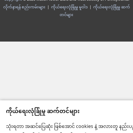
လိုက်နာရန် စည်းကမ်းများ
|
ကိုယ်ရေးလုံခြုံမှု မူဝါဒ
|
ကိုယ်ရေးလုံခြုံမှု ဆက်
တင်များ
ကိုယ်ရေးလုံခြုံမှု ဆက်တင်များ
သုံးရတာ အဆင်ပြေဆုံး ဖြစ်အောင် cookies နဲ့ အလားတူ နည်း