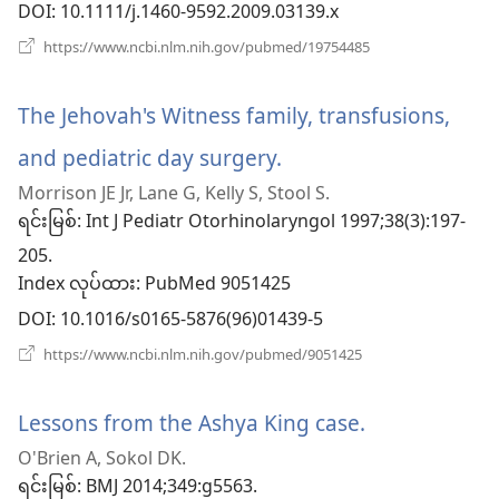
င့်
DOI
‎: 10.1111/j.1460-9592.2009.03139.x
နေ
(window
https://www.ncbi.nlm.nih.gov/pubmed/19754485
အသစ်
ပါ
ဖွ
င့်
The Jehovah's Witness family, transfusions,
တယ်)
နေ
ပါ
and pediatric day surgery.
(window
တယ်)
Morrison JE Jr, Lane G, Kelly S, Stool S.
အသစ်
ရင်းမြစ်
‎: Int J Pediatr Otorhinolaryngol 1997;38(3):197-
ဖွ
205.
Index လုပ်ထား
င့်
‎: PubMed 9051425
DOI
‎: 10.1016/s0165-5876(96)01439-5
နေ
(window
https://www.ncbi.nlm.nih.gov/pubmed/9051425
ပါ
အသစ်
ဖွ
တယ်)
င့်
Lessons from the Ashya King case.
(window
နေ
O'Brien A, Sokol DK.
ပါ
အသစ်
တယ်)
ရင်းမြစ်
‎: BMJ 2014;349:g5563.