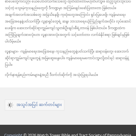
စာပေတွေကလည်း ယေဟောဝါသက်သေတွေ ထုတ်ထားတာမဟုတ်ပါဘူး။ ထည့်သွင်းသုံးသပ်
သင့်တဲ့ သွေးမဲ့ကုသနည်းတွေကို ဒီကဏ္ဍမှာ အကြမ်းဖျင်းဖော်ပြထားတာ ဖြစ်တယ်။
အချက်အလက်အသစ်တွေ အမြဲသိနေဖို့၊ ကုထုံးတွေအကြောင်း ရှင်းပြပေးဖို့၊ ကျန်းမာရေး
အခြေအနေနဲ့ပတ်သက်ပြီး လူနာရှင်တွေရဲ့ ဆန္ဒ၊ ဘာသာရေးယုံကြည်ချက်အတိုင်း လုပ်ဆောင်
ပေးဖို့က ဆေးဘက်ဆိုင်ရာကျွမ်းကျင်သူတစ်ဦးချင်းစီရဲ့တာဝန် ဖြစ်ပါတယ်။ ဒီကဏ္ဍထဲက
အကြံပြုချက်အားလုံးဟာ လူနာအားလုံးအတွက် သင့်တော်တာ၊ လက်ခံနိုင်စရာ ဖြစ်ချင်မှဖြစ်
ပါလိမ့်မယ်။
လူနာများ– ကျန်းမာရေးအခြေအနေ၊ ကုသနည်းတွေနဲ့ပတ်သက်ပြီး ဆရာဝန်တွေ၊ ဆေးဘက်
ဆိုင်ရာကျွမ်းကျင်သူတွေနဲ့ အမြဲဆွေးနွေးပါ။ ကျန်းမာရေးမကောင်းဘူးလို့ထင်ရင် ဆရာဝန်နဲ့
ပြပါ။
လိုက်နာရန်စည်းကမ်းများနဲ့အညီ ဒီဝက်ဘ်ဆိုက်ကို အသုံးပြုရပါမယ်။
အသွင်အပြင် ဆက်တင်များ
Copyright
© 2026 Watch Tower Bible and Tract Society of Pennsylvania.