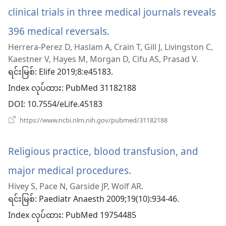
ပါ
clinical trials in three medical journals reveals
တယ်)
396 medical reversals.
(window
Herrera-Perez D, Haslam A, Crain T, Gill J, Livingston C,
အသစ်
Kaestner V, Hayes M, Morgan D, Cifu AS, Prasad V.
ဖွ
ရင်းမြစ်
‎: Elife 2019;8:e45183.
Index လုပ်ထား
င့်
‎: PubMed 31182188
DOI
‎: 10.7554/eLife.45183
နေ
(window
https://www.ncbi.nlm.nih.gov/pubmed/31182188
ပါ
အသစ်
ဖွ
တယ်)
င့်
Religious practice, blood transfusion, and
နေ
ပါ
major medical procedures.
(window
တယ်)
Hivey S, Pace N, Garside JP, Wolf AR.
အသစ်
ရင်းမြစ်
‎: Paediatr Anaesth 2009;19(10):934-46.
ဖွ
Index လုပ်ထား
‎: PubMed 19754485