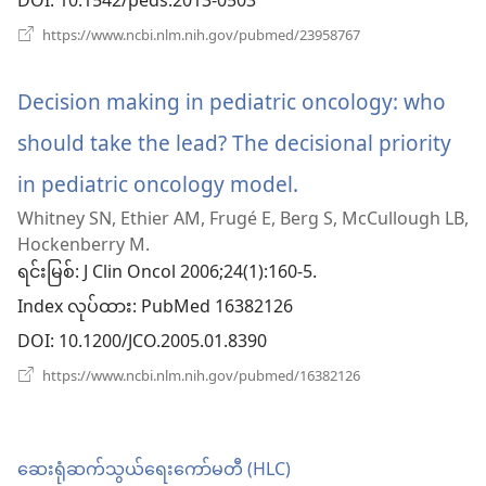
DOI
နေ
(window
https://www.ncbi.nlm.nih.gov/pubmed/23958767
ပါ
အသစ်
ဖွ
တယ်)
င့်
Decision making in pediatric oncology: who
နေ
ပါ
should take the lead? The decisional priority
တယ်)
in pediatric oncology model.
(window
Whitney SN, Ethier AM, Frugé E, Berg S, McCullough LB,
အသစ်
Hockenberry M.
ဖွ
ရင်းမြစ်
‎: J Clin Oncol 2006;24(1):160-5.
Index လုပ်ထား
င့်
‎: PubMed 16382126
DOI
‎: 10.1200/JCO.2005.01.8390
နေ
(window
https://www.ncbi.nlm.nih.gov/pubmed/16382126
ပါ
အသစ်
ဖွ
တယ်)
င့်
နေ
ဆေးရုံဆက်သွယ်ရေးကော်မတီ (HLC)
ပါ