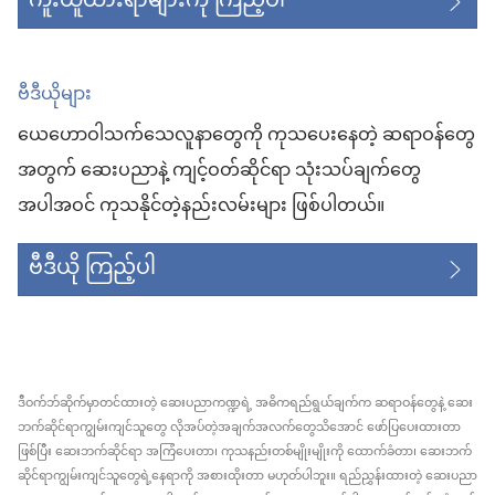
ကူးယူထားရာများကို ကြည့်ပါ
ဗီဒီယိုများ
ယေဟောဝါသက်သေလူနာတွေကို ကုသပေးနေတဲ့ ဆရာဝန်တွေ
အတွက် ဆေးပညာနဲ့ ကျင့်ဝတ်ဆိုင်ရာ သုံးသပ်ချက်တွေ
အပါအဝင် ကုသနိုင်တဲ့နည်းလမ်းများ ဖြစ်ပါတယ်။
ဗီဒီယို ကြည့်ပါ
ဒီဝက်ဘ်ဆိုက်မှာတင်ထားတဲ့ ဆေးပညာကဏ္ဍရဲ့ အဓိကရည်ရွယ်ချက်က ဆရာဝန်တွေနဲ့ ဆေး
ဘက်ဆိုင်ရာကျွမ်းကျင်သူတွေ လိုအပ်တဲ့အချက်အလက်တွေသိအောင် ဖော်ပြပေးထားတာ
ဖြစ်ပြီး ဆေးဘက်ဆိုင်ရာ အကြံပေးတာ၊ ကုသနည်းတစ်မျိုးမျိုးကို ထောက်ခံတာ၊ ဆေးဘက်
ဆိုင်ရာကျွမ်းကျင်သူတွေရဲ့နေရာကို အစားထိုးတာ မဟုတ်ပါဘူး။ ရည်ညွှန်းထားတဲ့ ဆေးပညာ