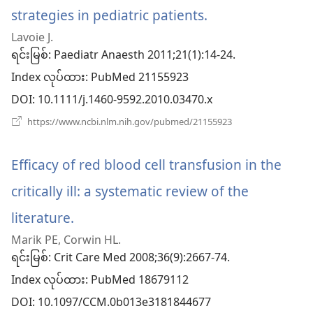
ပါ
strategies in pediatric patients.
(window
တယ်)
Lavoie J.
အသစ်
ရင်းမြစ်
‎: Paediatr Anaesth 2011;21(1):14-24.
ဖွ
Index လုပ်ထား
‎: PubMed 21155923
င့်
DOI
‎: 10.1111/j.1460-9592.2010.03470.x
နေ
(window
https://www.ncbi.nlm.nih.gov/pubmed/21155923
အသစ်
ပါ
ဖွ
င့်
Efficacy of red blood cell transfusion in the
တယ်)
နေ
ပါ
critically ill: a systematic review of the
တယ်)
literature.
(window
Marik PE, Corwin HL.
အသစ်
ရင်းမြစ်
‎: Crit Care Med 2008;36(9):2667-74.
ဖွ
Index လုပ်ထား
‎: PubMed 18679112
င့်
DOI
‎: 10.1097/CCM.0b013e3181844677