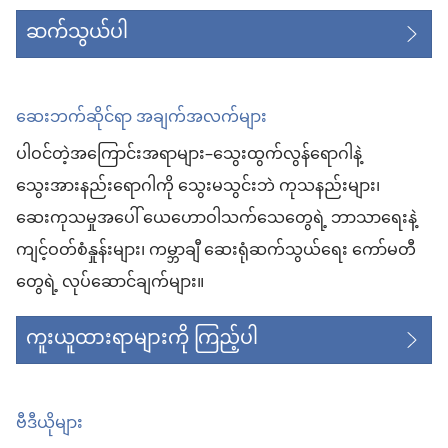
ဆက်သွယ်ပါ
ဆေးဘက်ဆိုင်ရာ အချက်အလက်များ
ပါဝင်တဲ့အကြောင်းအရာများ–သွေးထွက်လွန်ရောဂါနဲ့
သွေးအားနည်းရောဂါကို သွေးမသွင်းဘဲ ကုသနည်းများ၊
ဆေးကုသမှုအပေါ် ယေဟောဝါသက်သေတွေရဲ့ ဘာသာရေးနဲ့
ကျင့်ဝတ်စံနှုန်းများ၊ ကမ္ဘာချီ ဆေးရုံဆက်သွယ်ရေး ကော်မတီ
တွေရဲ့ လုပ်ဆောင်ချက်များ။
ကူးယူထားရာများကို ကြည့်ပါ
ဗီဒီယိုများ