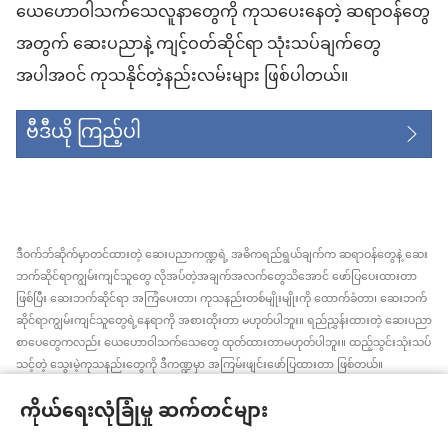
ယေဟောဝါသက်သေလူနာတွေကို ကုသပေးနေတဲ့ ဆရာဝန်တွေ
အတွက် ဆေးပညာနဲ့ ကျင့်ဝတ်ဆိုင်ရာ သုံးသပ်ချက်တွေ
အပါအဝင် ကုသနိုင်တဲ့နည်းလမ်းများ ဖြစ်ပါတယ်။
ဗီဒီယို ကြည့်ပါ
ဒီဝက်ဘ်ဆိုက်မှာတင်ထားတဲ့ ဆေးပညာကဏ္ဍရဲ့ အဓိကရည်ရွယ်ချက်က ဆရာဝန်တွေနဲ့ ဆေး
ဘက်ဆိုင်ရာကျွမ်းကျင်သူတွေ လိုအပ်တဲ့အချက်အလက်တွေသိအောင် ဖော်ပြပေးထားတာ
ဖြစ်ပြီး ဆေးဘက်ဆိုင်ရာ အကြံပေးတာ၊ ကုသနည်းတစ်မျိုးမျိုးကို ထောက်ခံတာ၊ ဆေးဘက်
ဆိုင်ရာကျွမ်းကျင်သူတွေရဲ့နေရာကို အစားထိုးတာ မဟုတ်ပါဘူး။ ရည်ညွှန်းထားတဲ့ ဆေးပညာ
စာပေတွေကလည်း ယေဟောဝါသက်သေတွေ ထုတ်ထားတာမဟုတ်ပါဘူး။ ထည့်သွင်းသုံးသပ်
သင့်တဲ့ သွေးမဲ့ကုသနည်းတွေကို ဒီကဏ္ဍမှာ အကြမ်းဖျင်းဖော်ပြထားတာ ဖြစ်တယ်။
အချက်အလက်အသစ်တွေ အမြဲသိနေဖို့၊ ကုထုံးတွေအကြောင်း ရှင်းပြပေးဖို့၊ ကျန်းမာရေး
ကိုယ်ရေးလုံခြုံမှု ဆက်တင်များ
အခြေအနေနဲ့ပတ်သက်ပြီး လူနာရှင်တွေရဲ့ ဆန္ဒ၊ ဘာသာရေးယုံကြည်ချက်အတိုင်း လုပ်ဆောင်
ပေးဖို့က ဆေးဘက်ဆိုင်ရာကျွမ်းကျင်သူတစ်ဦးချင်းစီရဲ့တာဝန် ဖြစ်ပါတယ်။ ဒီကဏ္ဍထဲက