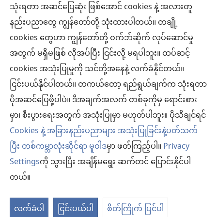
အကြံပြုချက်အားလုံးဟာ လူနာအားလုံးအတွက် သင့်တော်တာ၊ လက်ခံနိုင်စရာ ဖြစ်ချင်မှဖြစ်
သုံးရတာ အဆင်ပြေဆုံး ဖြစ်အောင် cookies နဲ့ အလားတူ
ပါလိမ့်မယ်။
နည်းပညာတွေ ကျွန်တော်တို့ သုံးထားပါတယ်။ တချို့
လူနာများ– ကျန်းမာရေးအခြေအနေ၊ ကုသနည်းတွေနဲ့ပတ်သက်ပြီး ဆရာဝန်တွေ၊ ဆေးဘက်
cookies တွေဟာ ကျွန်တော်တို့ ဝက်ဘ်ဆိုက် လုပ်ဆောင်မှု
ဆိုင်ရာကျွမ်းကျင်သူတွေနဲ့ အမြဲဆွေးနွေးပါ။ ကျန်းမာရေးမကောင်းဘူးလို့ထင်ရင် ဆရာဝန်နဲ့
ပြပါ။
အတွက် မရှိမဖြစ် လိုအပ်ပြီး ငြင်းလို့ မရပါဘူး။ ထပ်ဆင့်
လိုက်နာရန်စည်းကမ်းများနဲ့အညီ ဒီဝက်ဘ်ဆိုက်ကို အသုံးပြုရပါမယ်။
cookies အသုံးပြုမှုကို သင်တို့အနေနဲ့ လက်ခံနိုင်တယ်။
ငြင်းပယ်နိုင်ပါတယ်။ တကယ်တော့ ရည်ရွယ်ချက်က သုံးရတာ
ပိုအဆင်ပြေဖို့ပါပဲ။ ဒီအချက်အလက် တစ်ခုကိုမှ ရောင်းစား
အသွင်အပြင် ဆက်တင်များ
မှာ၊ စီးပွားရေးအတွက် အသုံးပြုမှာ မဟုတ်ပါဘူး။ ပိုသိချင်ရင်
Cookies နဲ့ အခြားနည်းပညာများ အသုံးပြုခြင်းနဲ့ပတ်သက်
ပြီး တစ်ကမ္ဘာလုံးဆိုင်ရာ မူဝါဒ
မှာ ဖတ်ကြည့်ပါ။
Privacy
Settings
ကို သွားပြီး အချိန်မရွေး ဆက်တင် ပြောင်းနိုင်ပါ
Copyright
© 2026 Watch Tower Bible and Tract Society of Pennsylvania.
လိုက်နာရန် စည်းကမ်းများ
|
ကိုယ်ရေးလုံခြုံမှု မူဝါဒ
|
ကိုယ်ရေးလုံခြုံမှု ဆက်
တယ်။
တင်များ
လက်ခံပါ
ငြင်းပယ်ပါ
စိတ်ကြိုက် ပြင်ပါ