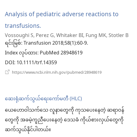
ပါ
ဖွ
င့်
Analysis of pediatric adverse reactions to
တယ်)
နေ
ပါ
transfusions.
(window
တယ်)
Vossoughi S, Perez G, Whitaker BI, Fung MK, Stotler B
အသစ်
ရင်းမြစ်
‎: Transfusion 2018;58(1):60-9.
ဖွ
Index လုပ်ထား
‎: PubMed 28948619
င့်
DOI
‎: 10.1111/trf.14359
နေ
(window
https://www.ncbi.nlm.nih.gov/pubmed/28948619
အသစ်
ပါ
ဖွ
င့်
တယ်)
နေ
ဆေးရုံဆက်သွယ်ရေးကော်မတီ (HLC)
ပါ
တယ်)
ယေဟောဝါသက်သေ လူနာတွေကို ကုသပေးနေတဲ့ ဆရာဝန်
တွေကို အခမဲ့ကူညီပေးနေတဲ့ ဒေသခံ ကိုယ်စားလှယ်တွေကို
ဆက်သွယ်နိုင်ပါတယ်။