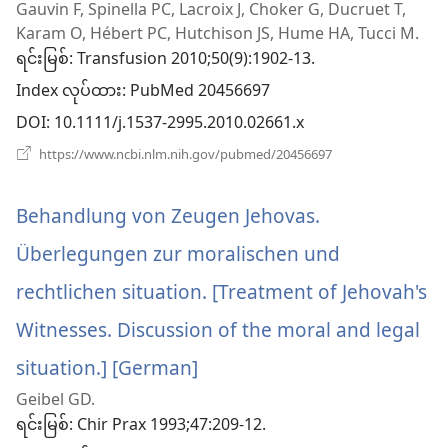
Gauvin F, Spinella PC, Lacroix J, Choker G, Ducruet T,
အသစ်
Karam O, Hébert PC, Hutchison JS, Hume HA, Tucci M.
ဖွ
ရင်းမြစ်
‎: Transfusion 2010;50(9):1902-13.
Index လုပ်ထား
င့်
‎: PubMed 20456697
DOI
‎: 10.1111/j.1537-2995.2010.02661.x
နေ
(window
https://www.ncbi.nlm.nih.gov/pubmed/20456697
ပါ
အသစ်
ဖွ
တယ်)
င့်
Behandlung von Zeugen Jehovas.
နေ
ပါ
Überlegungen zur moralischen und
တယ်)
rechtlichen situation. [Treatment of Jehovah's
Witnesses. Discussion of the moral and legal
situation.] [German]
(window
Geibel GD.
အသစ်
ရင်းမြစ်
‎: Chir Prax 1993;47:209-12.
ဖွ