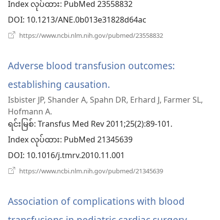
Index လုပ်ထား
င့်
‎: PubMed 23558832
DOI
‎: 10.1213/ANE.0b013e31828d64ac
နေ
(window
https://www.ncbi.nlm.nih.gov/pubmed/23558832
ပါ
အသစ်
ဖွ
တယ်)
င့်
Adverse blood transfusion outcomes:
နေ
ပါ
establishing causation.
(window
တယ်)
Isbister JP, Shander A, Spahn DR, Erhard J, Farmer SL,
အသစ်
Hofmann A.
ဖွ
ရင်းမြစ်
‎: Transfus Med Rev 2011;25(2):89-101.
Index လုပ်ထား
င့်
‎: PubMed 21345639
DOI
‎: 10.1016/j.tmrv.2010.11.001
နေ
(window
https://www.ncbi.nlm.nih.gov/pubmed/21345639
ပါ
အသစ်
ဖွ
တယ်)
င့်
Association of complications with blood
နေ
ပါ
transfusions in pediatric cardiac surgery