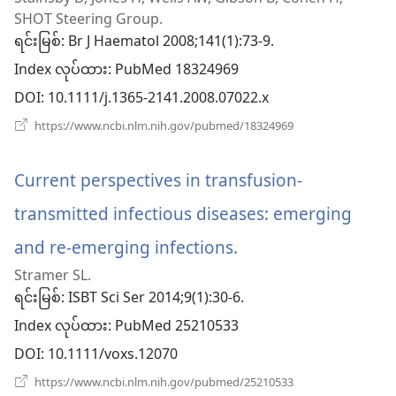
အသစ
SHOT Steering Group.
ဖွ
ရင်းမြစ်
‎: Br J Haematol 2008;141(1):73-9.
Index လုပ်ထား
င့်
‎: PubMed 18324969
DOI
‎: 10.1111/j.1365-2141.2008.07022.x
နေ
(window
https://www.ncbi.nlm.nih.gov/pubmed/18324969
ပါ
အသစ်
ဖွ
တယ်
င့်
Current perspectives in transfusion-
နေ
ပါ
transmitted infectious diseases: emerging
တယ်)
and re-emerging infections.
(window
Stramer SL.
အသစ်
ရင်းမြစ်
‎: ISBT Sci Ser 2014;9(1):30-6.
ဖွ
Index လုပ်ထား
‎: PubMed 25210533
င့်
DOI
‎: 10.1111/voxs.12070
နေ
(window
https://www.ncbi.nlm.nih.gov/pubmed/25210533
အသစ်