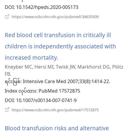
င့်
DOI
‎: 10.1542/hpeds.2020-005173
နေ
(window
https://www.ncbi.nlm.nih.gov/pubmed/34635509
အသစ်
ပါ
ဖွ
င့်
Red blood cell transfusion in critically ill
တယ်)
နေ
ပါ
children is independently associated with
တယ်)
increased mortality.
(window
Kneyber MC, Hersi MI, Twisk JW, Markhorst DG, Plötz
အသစ်
FB.
ဖွ
ရင်းမြစ်
‎: Intensive Care Med 2007;33(8):1414-22.
Index လုပ်ထား
င့်
‎: PubMed 17572875
DOI
‎: 10.1007/s00134-007-0741-9
နေ
(window
https://www.ncbi.nlm.nih.gov/pubmed/17572875
ပါ
အသစ်
ဖွ
တယ်)
င့်
Blood transfusion risks and alternative
နေ