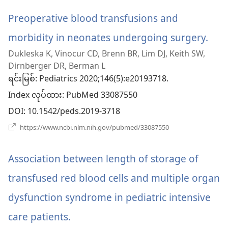
ပါ
ဖွ
င့်
Preoperative blood transfusions and
တယ်)
နေ
ပါ
morbidity in neonates undergoing surgery.
(wi
တယ်)
Dukleska K, Vinocur CD, Brenn BR, Lim DJ, Keith SW,
အသ
Dirnberger DR, Berman L
ဖွ
ရင်းမြစ်
‎: Pediatrics 2020;146(5):e20193718.
Index လုပ်ထား
င့်
‎: PubMed 33087550
DOI
‎: 10.1542/peds.2019-3718
နေ
(window
https://www.ncbi.nlm.nih.gov/pubmed/33087550
ပါ
အသစ်
ဖွ
တယ်
င့်
Association between length of storage of
နေ
ပါ
transfused red blood cells and multiple organ
တယ်)
dysfunction syndrome in pediatric intensive
care patients.
(window