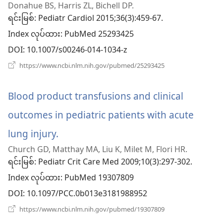
Donahue BS, Harris ZL, Bichell DP.
ဖွ
ရင်းမြစ်
‎: Pediatr Cardiol 2015;36(3):459-67.
Index လုပ်ထား
င့်
‎: PubMed 25293425
DOI
‎: 10.1007/s00246-014-1034-z
နေ
(window
https://www.ncbi.nlm.nih.gov/pubmed/25293425
ပါ
အသစ်
ဖွ
တယ်)
င့်
Blood product transfusions and clinical
နေ
ပါ
outcomes in pediatric patients with acute
တယ်)
lung injury.
(window
Church GD, Matthay MA, Liu K, Milet M, Flori HR.
အသစ်
ရင်းမြစ်
‎: Pediatr Crit Care Med 2009;10(3):297-302.
ဖွ
Index လုပ်ထား
‎: PubMed 19307809
င့်
DOI
‎: 10.1097/PCC.0b013e3181988952
နေ
(window
https://www.ncbi.nlm.nih.gov/pubmed/19307809
အသစ်