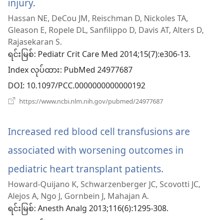
injury.
(window
Hassan NE, DeCou JM, Reischman D, Nickoles TA,
အသစ်
Gleason E, Ropele DL, Sanfilippo D, Davis AT, Alters D,
ဖွ
Rajasekaran S.
ရင်းမြစ်
‎: Pediatr Crit Care Med 2014;15(7):e306-13.
င့်
Index လုပ်ထား
‎: PubMed 24977687
နေ
DOI
‎: 10.1097/PCC.0000000000000192
ပါ
(window
https://www.ncbi.nlm.nih.gov/pubmed/24977687
အသစ်
တယ်)
ဖွ
င့်
Increased red blood cell transfusions are
နေ
ပါ
associated with worsening outcomes in
တယ်)
pediatric heart transplant patients.
(window
Howard-Quijano K, Schwarzenberger JC, Scovotti JC,
အသစ်
Alejos A, Ngo J, Gornbein J, Mahajan A.
ဖွ
ရင်းမြစ်
‎: Anesth Analg 2013;116(6):1295-308.