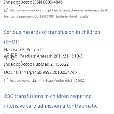
Index လုပ်ထား
‎: ISSN 0009-4846
င့်
https://www.worldcat.org/title/chirurgische-praxis-die-zeitschrift-
(window
fur-den-chriurgen/oclc/884607884&referer=brief_results
နေ
အသစ်
ဖွ
ပါ
င့်
Serious hazards of transfusion in children
နေ
တယ်)
ပါ
(SHOT).
(window
တယ်)
Harrison E, Bolton P.
အသစ်
ရင်းမြစ်
‎: Paediatr Anaesth 2011;21(1):10-3.
ဖွ
Index လုပ်ထား
‎: PubMed 21155922
င့်
DOI
‎: 10.1111/j.1460-9592.2010.03474.x
နေ
(window
https://www.ncbi.nlm.nih.gov/pubmed/21155922
အသစ်
ပါ
ဖွ
င့်
RBC transfusions in children requiring
တယ်)
နေ
ပါ
intensive care admission after traumatic
တယ်)