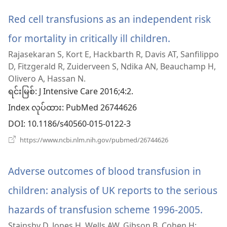
ပါ
ဖွ
င့်
Red cell transfusions as an independent risk
တယ်)
နေ
ပါ
for mortality in critically ill children.
(window
တယ်)
Rajasekaran S, Kort E, Hackbarth R, Davis AT, Sanfilippo
အသစ်
D, Fitzgerald R, Zuiderveen S, Ndika AN, Beauchamp H,
ဖွ
Olivero A, Hassan N.
ရင်းမြစ်
‎: J Intensive Care 2016;4:2.
င့်
Index လုပ်ထား
‎: PubMed 26744626
နေ
DOI
‎: 10.1186/s40560-015-0122-3
ပါ
(window
https://www.ncbi.nlm.nih.gov/pubmed/26744626
အသစ်
တယ်)
ဖွ
င့်
Adverse outcomes of blood transfusion in
နေ
ပါ
children: analysis of UK reports to the serious
တယ်)
hazards of transfusion scheme 1996-2005.
(win
Stainsby D, Jones H, Wells AW, Gibson B, Cohen H;