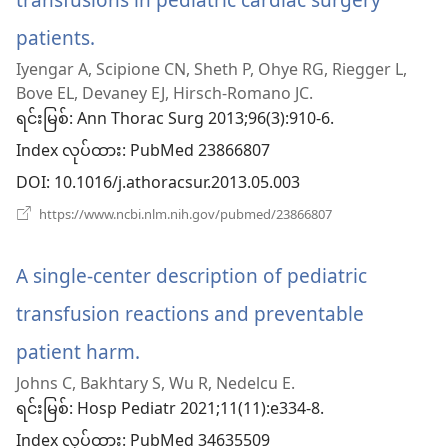
တယ်)
patients.
(window
Iyengar A, Scipione CN, Sheth P, Ohye RG, Riegger L,
အသစ်
Bove EL, Devaney EJ, Hirsch-Romano JC.
ဖွ
ရင်းမြစ်
‎: Ann Thorac Surg 2013;96(3):910-6.
Index လုပ်ထား
င့်
‎: PubMed 23866807
DOI
‎: 10.1016/j.athoracsur.2013.05.003
နေ
(window
https://www.ncbi.nlm.nih.gov/pubmed/23866807
ပါ
အသစ်
ဖွ
တယ်)
င့်
A single-center description of pediatric
နေ
ပါ
transfusion reactions and preventable
တယ်)
patient harm.
(window
Johns C, Bakhtary S, Wu R, Nedelcu E.
အသစ်
ရင်းမြစ်
‎: Hosp Pediatr 2021;11(11):e334-8.
ဖွ
Index လုပ်ထား
‎: PubMed 34635509