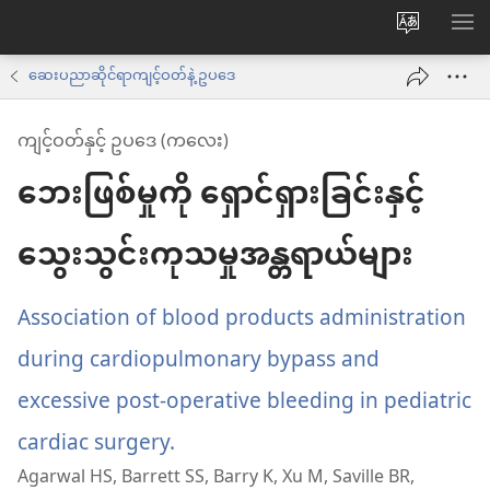
ဝ
စာရ
က်
ဆေးပညာဆိုင်ရာကျင့်ဝတ်နဲ့ ဥပဒေ
ဘ်
ကျင့်ဝတ်နှင့် ဥပဒေ (ကလေး)
ဆိုက်
ဘေးဖြစ်မှုကို ရှောင်ရှားခြင်းနှင့်
ဘာသာစက
ကို
သွေးသွင်းကုသမှုအန္တရာယ်များ
ပြောင်း
ပါ
Association of blood products administration
during cardiopulmonary bypass and
excessive post-operative bleeding in pediatric
cardiac surgery.
(window
Agarwal HS, Barrett SS, Barry K, Xu M, Saville BR,
အသစ်