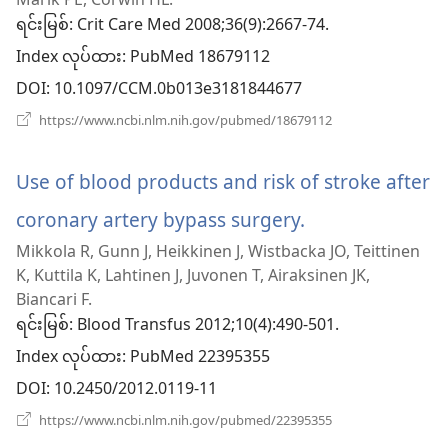
အသစ်
ရင်းမြစ်
‎: Crit Care Med 2008;36(9):2667-74.
ဖွ
Index လုပ်ထား
‎: PubMed 18679112
င့်
DOI
‎: 10.1097/CCM.0b013e3181844677
နေ
(window
https://www.ncbi.nlm.nih.gov/pubmed/18679112
အသစ်
ပါ
ဖွ
င့်
Use of blood products and risk of stroke after
တယ်)
နေ
ပါ
coronary artery bypass surgery.
(window
တယ်)
Mikkola R, Gunn J, Heikkinen J, Wistbacka JO, Teittinen
အသစ်
K, Kuttila K, Lahtinen J, Juvonen T, Airaksinen JK,
ဖွ
Biancari F.
ရင်းမြစ်
‎: Blood Transfus 2012;10(4):490-501.
င့်
Index လုပ်ထား
‎: PubMed 22395355
နေ
DOI
‎: 10.2450/2012.0119-11
ပါ
(window
https://www.ncbi.nlm.nih.gov/pubmed/22395355
အသစ်
တယ်)