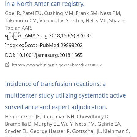
in a North American registry.
(window
Goel R, Patel EU, Cushing MM, Frank SM, Ness PM,
အသစ်
Takemoto CM, Vasovic LV, Sheth S, Nellis ME, Shaz B,
ဖွ
Tobian AAR.
ရင်းမြစ်
‎: JAMA Surg 2018;153(9):826-33.
င့်
Index လုပ်ထား
‎: PubMed 29898202
နေ
DOI
‎: 10.1001/jamasurg.2018.1565
ပါ
(window
https://www.ncbi.nlm.nih.gov/pubmed/29898202
အသစ်
တယ်)
ဖွ
င့်
Incidence of transfusion reactions: a
နေ
ပါ
multicenter study utilizing systematic active
တယ်)
surveillance and expert adjudication.
(window
Hendrickson JE, Roubinian NH, Chowdhury D,
အသစ်
Brambilla D, Murphy EL, Wu Y, Ness PM, Gehrie EA,
ဖွ
Snyder EL, George Hauser R, Gottschall JL, Kleinman S,