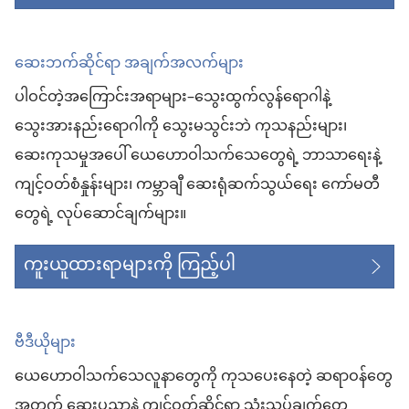
ဆေးဘက်ဆိုင်ရာ အချက်အလက်များ
ပါဝင်တဲ့အကြောင်းအရာများ–သွေးထွက်လွန်ရောဂါနဲ့
သွေးအားနည်းရောဂါကို သွေးမသွင်းဘဲ ကုသနည်းများ၊
ဆေးကုသမှုအပေါ် ယေဟောဝါသက်သေတွေရဲ့ ဘာသာရေးနဲ့
ကျင့်ဝတ်စံနှုန်းများ၊ ကမ္ဘာချီ ဆေးရုံဆက်သွယ်ရေး ကော်မတီ
တွေရဲ့ လုပ်ဆောင်ချက်များ။
ကူးယူထားရာများကို ကြည့်ပါ
ဗီဒီယိုများ
ယေဟောဝါသက်သေလူနာတွေကို ကုသပေးနေတဲ့ ဆရာဝန်တွေ
အတွက် ဆေးပညာနဲ့ ကျင့်ဝတ်ဆိုင်ရာ သုံးသပ်ချက်တွေ