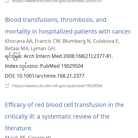
https://www.ncbi.nlm.nih.gov/pubmed/26569167
ပါ
အသစ်
ဖွ
တယ်)
င့်
Blood transfusions, thrombosis, and
နေ
ပါ
mortality in hospitalized patients with cancer.
(w
တယ်)
Khorana AA, Francis CW, Blumberg N, Culakova E,
အ
Refaai MA, Lyman GH.
ဖွ
ရင်းမြစ်
‎: Arch Intern Med 2008;168(21):2377-81.
Index လုပ်ထား
င့်
‎: PubMed 19029504
DOI
‎: 10.1001/archinte.168.21.2377
န
(window
https://www.ncbi.nlm.nih.gov/pubmed/19029504
ပါ
အသစ်
ဖွ
တ
င့်
Efficacy of red blood cell transfusion in the
နေ
ပါ
critically ill: a systematic review of the
တယ်)
literature.
(window
Marik PE, Corwin HL.