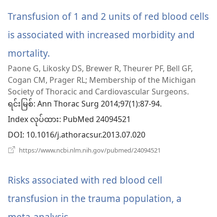
ဖွ
င့်
Transfusion of 1 and 2 units of red blood cells
နေ
ပါ
is associated with increased morbidity and
တယ်)
mortality.
(window
Paone G, Likosky DS, Brewer R, Theurer PF, Bell GF,
အသစ်
Cogan CM, Prager RL; Membership of the Michigan
ဖွ
Society of Thoracic and Cardiovascular Surgeons.
ရင်းမြစ်
‎: Ann Thorac Surg 2014;97(1):87-94.
င့်
Index လုပ်ထား
‎: PubMed 24094521
နေ
DOI
‎: 10.1016/j.athoracsur.2013.07.020
ပါ
(window
https://www.ncbi.nlm.nih.gov/pubmed/24094521
အသစ်
တယ်)
ဖွ
င့်
Risks associated with red blood cell
နေ
ပါ
transfusion in the trauma population, a
တယ်)
meta-analysis.
(window