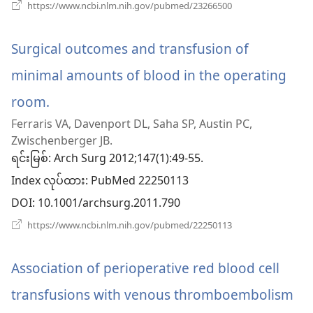
(window
https://www.ncbi.nlm.nih.gov/pubmed/23266500
ပါ
အသစ်
ဖွ
တယ်)
င့်
Surgical outcomes and transfusion of
နေ
ပါ
minimal amounts of blood in the operating
တယ်)
room.
(window
Ferraris VA, Davenport DL, Saha SP, Austin PC,
အသစ်
Zwischenberger JB.
ဖွ
ရင်းမြစ်
‎: Arch Surg 2012;147(1):49-55.
Index လုပ်ထား
င့်
‎: PubMed 22250113
DOI
‎: 10.1001/archsurg.2011.790
နေ
(window
https://www.ncbi.nlm.nih.gov/pubmed/22250113
ပါ
အသစ်
ဖွ
တယ်)
င့်
Association of perioperative red blood cell
နေ
ပါ
transfusions with venous thromboembolism
တယ်)