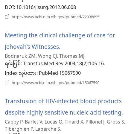
DOI
‎: 10.1016/j.surg.2012.06.008
နေ
(window
https://www.ncbi.nlm.nih.gov/pubmed/22938895
ပါ
အသစ်
ဖွ
တယ်
င့်
Meeting the clinical challenge of care for
နေ
ပါ
Jehovah's Witnesses.
(window
တယ်)
Bodnaruk ZM, Wong CJ, Thomas MJ.
အသစ်
ရင်းမြစ်
‎: Transfus Med Rev 2004;18(2):105-16.
ဖွ
Index လုပ်ထား
‎: PubMed 15067590
င့်
(window
https://www.ncbi.nlm.nih.gov/pubmed/15067590
အသစ်
နေ
ဖွ
င့်
Transfusion of HIV-infected blood products
ပါ
နေ
ပါ
despite highly sensitive nucleic acid testing.
(wi
တယ်)
တယ်)
Cappy P, Barlet V, Lucas Q, Tinard X, Pillonel J, Gross S,
အသ
Tiberghien P, Laperche S.