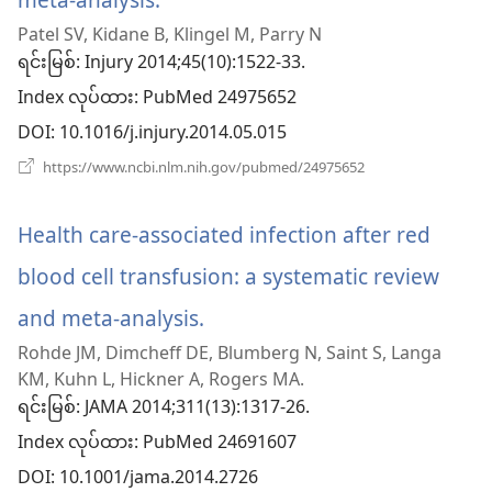
Patel SV, Kidane B, Klingel M, Parry N
အသစ်
ရင်းမြစ်
‎: Injury 2014;45(10):1522-33.
ဖွ
Index လုပ်ထား
‎: PubMed 24975652
င့်
DOI
‎: 10.1016/j.injury.2014.05.015
နေ
(window
https://www.ncbi.nlm.nih.gov/pubmed/24975652
အသစ်
ပါ
ဖွ
င့်
Health care-associated infection after red
တယ်)
နေ
ပါ
blood cell transfusion: a systematic review
တယ်)
and meta-analysis.
(window
Rohde JM, Dimcheff DE, Blumberg N, Saint S, Langa
အသစ်
KM, Kuhn L, Hickner A, Rogers MA.
ဖွ
ရင်းမြစ်
‎: JAMA 2014;311(13):1317-26.
Index လုပ်ထား
င့်
‎: PubMed 24691607
DOI
‎: 10.1001/jama.2014.2726
နေ