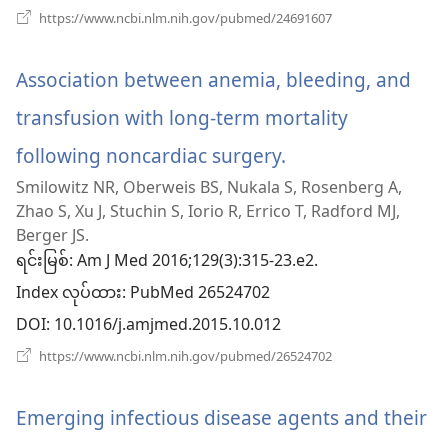
(window
https://www.ncbi.nlm.nih.gov/pubmed/24691607
ပါ
အသစ်
ဖွ
တယ်)
င့်
Association between anemia, bleeding, and
နေ
ပါ
transfusion with long-term mortality
တယ်)
following noncardiac surgery.
(window
Smilowitz NR, Oberweis BS, Nukala S, Rosenberg A,
အသစ်
Zhao S, Xu J, Stuchin S, Iorio R, Errico T, Radford MJ,
ဖွ
Berger JS.
ရင်းမြစ်
‎: Am J Med 2016;129(3):315-23.e2.
င့်
Index လုပ်ထား
‎: PubMed 26524702
နေ
DOI
‎: 10.1016/j.amjmed.2015.10.012
ပါ
(window
https://www.ncbi.nlm.nih.gov/pubmed/26524702
အသစ်
တယ်)
ဖွ
င့်
Emerging infectious disease agents and their
နေ
ပါ