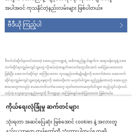
အပါအဝင် ကုသနိုင်တဲ့နည်းလမ်းများ ဖြစ်ပါတယ်။
ဗီဒီယို ကြည့်ပါ
ဒီဝက်ဘ်ဆိုက်မှာတင်ထားတဲ့ ဆေးပညာကဏ္ဍရဲ့ အဓိကရည်ရွယ်ချက်က ဆရာဝန်တွေနဲ့ ဆေး
ဘက်ဆိုင်ရာကျွမ်းကျင်သူတွေ လိုအပ်တဲ့အချက်အလက်တွေသိအောင် ဖော်ပြပေးထားတာ
ဖြစ်ပြီး ဆေးဘက်ဆိုင်ရာ အကြံပေးတာ၊ ကုသနည်းတစ်မျိုးမျိုးကို ထောက်ခံတာ၊ ဆေးဘက်
ဆိုင်ရာကျွမ်းကျင်သူတွေရဲ့နေရာကို အစားထိုးတာ မဟုတ်ပါဘူး။ ရည်ညွှန်းထားတဲ့ ဆေးပညာ
စာပေတွေကလည်း ယေဟောဝါသက်သေတွေ ထုတ်ထားတာမဟုတ်ပါဘူး။ ထည့်သွင်းသုံးသပ်
သင့်တဲ့ သွေးမဲ့ကုသနည်းတွေကို ဒီကဏ္ဍမှာ အကြမ်းဖျင်းဖော်ပြထားတာ ဖြစ်တယ်။
အချက်အလက်အသစ်တွေ အမြဲသိနေဖို့၊ ကုထုံးတွေအကြောင်း ရှင်းပြပေးဖို့၊ ကျန်းမာရေး
ကိုယ်ရေးလုံခြုံမှု ဆက်တင်များ
အခြေအနေနဲ့ပတ်သက်ပြီး လူနာရှင်တွေရဲ့ ဆန္ဒ၊ ဘာသာရေးယုံကြည်ချက်အတိုင်း လုပ်ဆောင်
ပေးဖို့က ဆေးဘက်ဆိုင်ရာကျွမ်းကျင်သူတစ်ဦးချင်းစီရဲ့တာဝန် ဖြစ်ပါတယ်။ ဒီကဏ္ဍထဲက
အကြံပြုချက်အားလုံးဟာ လူနာအားလုံးအတွက် သင့်တော်တာ၊ လက်ခံနိုင်စရာ ဖြစ်ချင်မှဖြစ်
သုံးရတာ အဆင်ပြေဆုံး ဖြစ်အောင် cookies နဲ့ အလားတူ
ပါလိမ့်မယ်။
နည်းပညာတွေ ကျွန်တော်တို့ သုံးထားပါတယ်။ တချို့