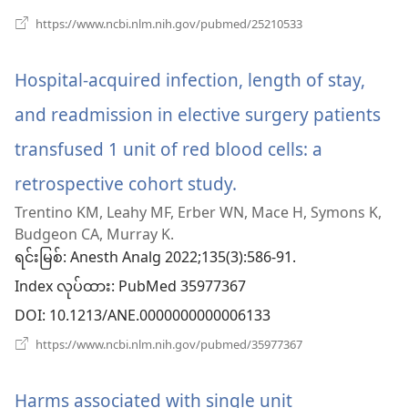
နေ
(window
https://www.ncbi.nlm.nih.gov/pubmed/25210533
အသစ်
ပါ
ဖွ
င့်
Hospital-acquired infection, length of stay,
တယ်)
နေ
ပါ
and readmission in elective surgery patients
တယ်)
transfused 1 unit of red blood cells: a
retrospective cohort study.
(window
Trentino KM, Leahy MF, Erber WN, Mace H, Symons K,
အသစ်
Budgeon CA, Murray K.
ဖွ
ရင်းမြစ်
‎: Anesth Analg 2022;135(3):586-91.
Index လုပ်ထား
င့်
‎: PubMed 35977367
DOI
‎: 10.1213/ANE.0000000000006133
နေ
(window
https://www.ncbi.nlm.nih.gov/pubmed/35977367
ပါ
အသစ်
ဖွ
တယ်)
င့်
Harms associated with single unit