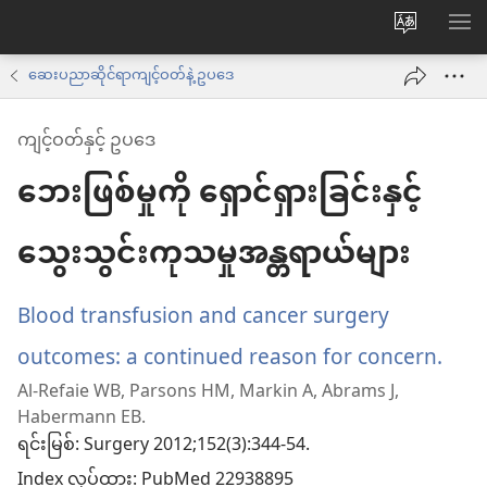
ဝ
စာရ
က်
ဆေးပညာဆိုင်ရာကျင့်ဝတ်နဲ့ ဥပဒေ
ဘ်
ကျင့်ဝတ်နှင့် ဥပဒေ
ဆိုက်
ဘေးဖြစ်မှုကို ရှောင်ရှားခြင်းနှင့်
ဘာသာစက
ကို
သွေးသွင်းကုသမှုအန္တရာယ်များ
ပြောင်း
ပါ
Blood transfusion and cancer surgery
outcomes: a continued reason for concern.
(wi
Al-Refaie WB, Parsons HM, Markin A, Abrams J,
အသ
Habermann EB.
ဖွ
ရင်းမြစ်
‎: Surgery 2012;152(3):344-54.
Index လုပ်ထား
င့်
‎: PubMed 22938895