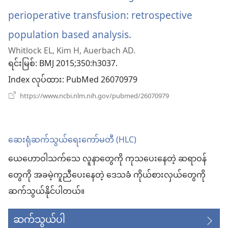
နေ
ပါ
perioperative transfusion: retrospective
တယ်)
population based analysis.
(window
Whitlock EL, Kim H, Auerbach AD.
အသစ်
ရင်းမြစ်
‎: BMJ 2015;350:h3037.
ဖွ
Index လုပ်ထား
‎: PubMed 26070979
င့်
(window
https://www.ncbi.nlm.nih.gov/pubmed/26070979
အသစ်
နေ
ဖွ
င့်
ပါ
နေ
ဆေးရုံဆက်သွယ်ရေးကော်မတီ (HLC)
ပါ
တယ်)
တယ်)
ယေဟောဝါသက်သေ လူနာတွေကို ကုသပေးနေတဲ့ ဆရာဝန်
တွေကို အခမဲ့ကူညီပေးနေတဲ့ ဒေသခံ ကိုယ်စားလှယ်တွေကို
ဆက်သွယ်နိုင်ပါတယ်။
ဆက်သွယ်ပါ