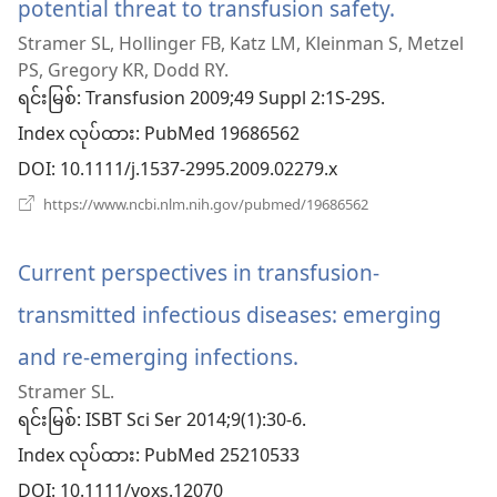
potential threat to transfusion safety.
(window
တယ်)
Stramer SL, Hollinger FB, Katz LM, Kleinman S, Metzel
အသစ်
PS, Gregory KR, Dodd RY.
ဖွ
ရင်းမြစ်
‎: Transfusion 2009;49 Suppl 2:1S-29S.
Index လုပ်ထား
င့်
‎: PubMed 19686562
DOI
‎: 10.1111/j.1537-2995.2009.02279.x
နေ
(window
https://www.ncbi.nlm.nih.gov/pubmed/19686562
ပါ
အသစ်
ဖွ
တယ်)
င့်
Current perspectives in transfusion-
နေ
ပါ
transmitted infectious diseases: emerging
တယ်)
and re-emerging infections.
(window
Stramer SL.
အသစ်
ရင်းမြစ်
‎: ISBT Sci Ser 2014;9(1):30-6.
ဖွ
Index လုပ်ထား
‎: PubMed 25210533
င့်
DOI
‎: 10.1111/voxs.12070