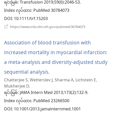
ဖွ
ရင်းမြစ်
‎: Transfusion 2019;59(6):2046-53.
Index လုပ်ထား
င့်
‎: PubMed 30784073
DOI
‎: 10.1111/trf.15203
နေ
(window
https://www.ncbi.nlm.nih.gov/pubmed/30784073
ပါ
အသစ်
ဖွ
တယ
င့်
Association of blood transfusion with
နေ
ပါ
increased mortality in myocardial infarction:
တယ်)
a meta-analysis and diversity-adjusted study
sequential analysis.
(window
Chatterjee S, Wetterslev J, Sharma A, Lichstein E,
အသစ်
Mukherjee D.
ဖွ
ရင်းမြစ်
‎: JAMA Intern Med 2013;173(2):132-9.
Index လုပ်ထား
င့်
‎: PubMed 23266500
DOI
‎: 10.1001/2013.jamainternmed.1001
နေ