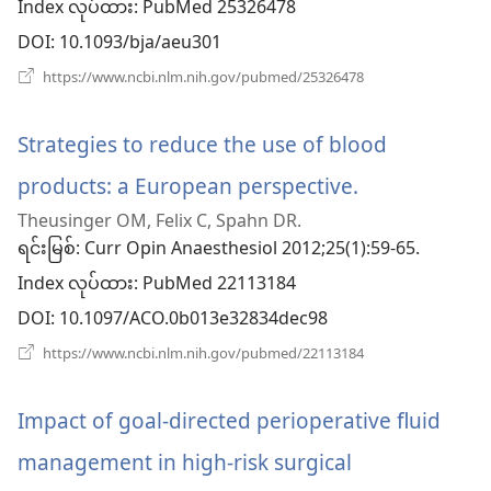
Index လုပ်ထား
‎: PubMed 25326478
နေ
DOI
‎: 10.1093/bja/aeu301
ပါ
(window
https://www.ncbi.nlm.nih.gov/pubmed/25326478
အသစ်
တယ်)
ဖွ
င့်
Strategies to reduce the use of blood
နေ
ပါ
products: a European perspective.
(window
တယ်)
Theusinger OM, Felix C, Spahn DR.
အသစ်
ရင်းမြစ်
‎: Curr Opin Anaesthesiol 2012;25(1):59-65.
ဖွ
Index လုပ်ထား
‎: PubMed 22113184
င့်
DOI
‎: 10.1097/ACO.0b013e32834dec98
နေ
(window
https://www.ncbi.nlm.nih.gov/pubmed/22113184
အသစ်
ပါ
ဖွ
င့်
Impact of goal-directed perioperative fluid
တယ်)
နေ
ပါ
management in high-risk surgical
တယ်)