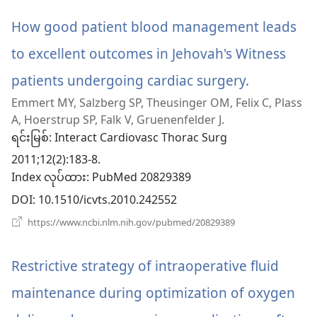
ပါ
ဖွ
င့်
How good patient blood management leads
တယ်)
နေ
ပါ
to excellent outcomes in Jehovah's Witness
တယ်)
patients undergoing cardiac surgery.
(window
Emmert MY, Salzberg SP, Theusinger OM, Felix C, Plass
အသစ်
A, Hoerstrup SP, Falk V, Gruenenfelder J.
ဖွ
ရင်းမြစ်
‎: Interact Cardiovasc Thorac Surg
2011;12(2):183-8.
င့်
Index လုပ်ထား
‎: PubMed 20829389
နေ
DOI
‎: 10.1510/icvts.2010.242552
ပါ
(window
https://www.ncbi.nlm.nih.gov/pubmed/20829389
အသစ်
တယ်)
ဖွ
င့်
Restrictive strategy of intraoperative fluid
နေ
ပါ
maintenance during optimization of oxygen
တယ်)