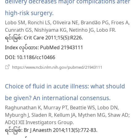
delivery decreases major complications after
high-risk surgery.
(window
Lobo SM, Ronchi LS, Oliveira NE, Brandão PG, Froes A,
အသစ်
Cunrath GS, Nishiyama KG, Netinho JG, Lobo FR.
ဖွ
ရင်းမြစ်
‎: Crit Care 2011;15(5):R226.
Index လုပ်ထား
င့်
‎: PubMed 21943111
DOI
‎: 10.1186/cc10466
နေ
(window
https://www.ncbi.nlm.nih.gov/pubmed/21943111
ပါ
အသစ်
ဖွ
တယ်)
င့်
Choice of fluid in acute illness: what should
နေ
ပါ
be given? An international consensus.
(window
တယ်)
Raghunathan K, Murray PT, Beattie WS, Lobo DN,
အသစ်
Myburgh J, Sladen R, Kellum JA, Mythen MG, Shaw AD;
ဖွ
ADQI XII Investigators Group.
ရင်းမြစ်
‎: Br J Anaesth 2014;113(5):772-83.
င့်