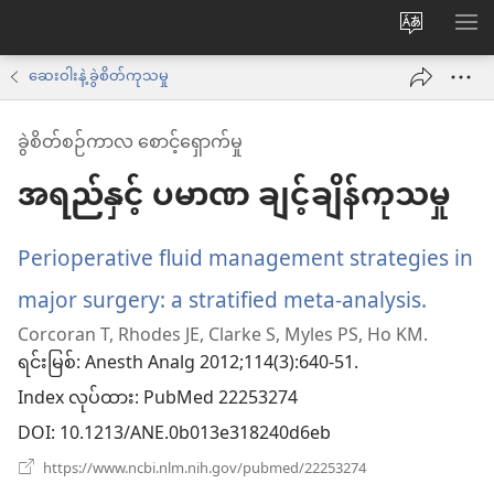
ဝ
စာရ
က်
ဆေးဝါးနဲ့ ခွဲစိတ်ကုသမှု
ဘ်
ခွဲစိတ်စဉ်ကာလ စောင့်ရှောက်မှု
ဆိုက်
အရည်နှင့် ပမာဏ ချင့်ချိန်ကုသမှု
ဘာသာစက
ကို
ပြောင်း
Perioperative fluid management strategies in
ပါ
major surgery: a stratified meta-analysis.
(wind
Corcoran T, Rhodes JE, Clarke S, Myles PS, Ho KM.
အသစ်
ရင်းမြစ်
‎: Anesth Analg 2012;114(3):640-51.
ဖွ
Index လုပ်ထား
‎: PubMed 22253274
င့်
DOI
‎: 10.1213/ANE.0b013e318240d6eb
နေ
(window
https://www.ncbi.nlm.nih.gov/pubmed/22253274
အသစ်