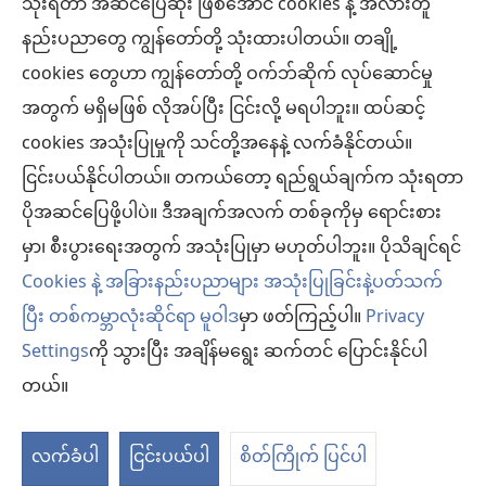
သုံးရတာ အဆင်ပြေဆုံး ဖြစ်အောင် cookies နဲ့ အလားတူ
ပါလိမ့်မယ်။
နည်းပညာတွေ ကျွန်တော်တို့ သုံးထားပါတယ်။ တချို့
လူနာများ– ကျန်းမာရေးအခြေအနေ၊ ကုသနည်းတွေနဲ့ပတ်သက်ပြီး ဆရာဝန်တွေ၊ ဆေးဘက်
cookies တွေဟာ ကျွန်တော်တို့ ဝက်ဘ်ဆိုက် လုပ်ဆောင်မှု
ဆိုင်ရာကျွမ်းကျင်သူတွေနဲ့ အမြဲဆွေးနွေးပါ။ ကျန်းမာရေးမကောင်းဘူးလို့ထင်ရင် ဆရာဝန်နဲ့
ပြပါ။
အတွက် မရှိမဖြစ် လိုအပ်ပြီး ငြင်းလို့ မရပါဘူး။ ထပ်ဆင့်
လိုက်နာရန်စည်းကမ်းများနဲ့အညီ ဒီဝက်ဘ်ဆိုက်ကို အသုံးပြုရပါမယ်။
cookies အသုံးပြုမှုကို သင်တို့အနေနဲ့ လက်ခံနိုင်တယ်။
ငြင်းပယ်နိုင်ပါတယ်။ တကယ်တော့ ရည်ရွယ်ချက်က သုံးရတာ
ပိုအဆင်ပြေဖို့ပါပဲ။ ဒီအချက်အလက် တစ်ခုကိုမှ ရောင်းစား
အသွင်အပြင် ဆက်တင်များ
မှာ၊ စီးပွားရေးအတွက် အသုံးပြုမှာ မဟုတ်ပါဘူး။ ပိုသိချင်ရင်
Cookies နဲ့ အခြားနည်းပညာများ အသုံးပြုခြင်းနဲ့ပတ်သက်
ပြီး တစ်ကမ္ဘာလုံးဆိုင်ရာ မူဝါဒ
မှာ ဖတ်ကြည့်ပါ။
Privacy
Settings
ကို သွားပြီး အချိန်မရွေး ဆက်တင် ပြောင်းနိုင်ပါ
Copyright
© 2026 Watch Tower Bible and Tract Society of Pennsylvania.
လိုက်နာရန် စည်းကမ်းများ
|
ကိုယ်ရေးလုံခြုံမှု မူဝါဒ
|
ကိုယ်ရေးလုံခြုံမှု ဆက်
တယ်။
တင်များ
လက်ခံပါ
ငြင်းပယ်ပါ
စိတ်ကြိုက် ပြင်ပါ