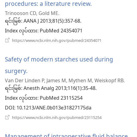
procedures: a literature review.
(window
Trinooson CD, Gold ME.
အသစ်
ရင်းမြစ်
‎: AANA J 2013;81(5):357-68.
ဖွ
Index လုပ်ထား
‎: PubMed 24354071
င့်
(window
https://www.ncbi.nlm.nih.gov/pubmed/24354071
အသစ်
နေ
ဖွ
င့်
Safety of modern starches used during
ပါ
နေ
ပါ
surgery.
(window
တယ်)
တယ်)
Van Der Linden P, James M, Mythen M, Weiskopf RB.
အသစ်
ရင်းမြစ်
‎: Anesth Analg 2013;116(1):35-48.
ဖွ
Index လုပ်ထား
‎: PubMed 23115254
င့်
DOI
‎: 10.1213/ANE.0b013e31827175da
နေ
(window
https://www.ncbi.nlm.nih.gov/pubmed/23115254
အသစ်
ပါ
ဖွ
င့်
Management of intraoperative fluid balance