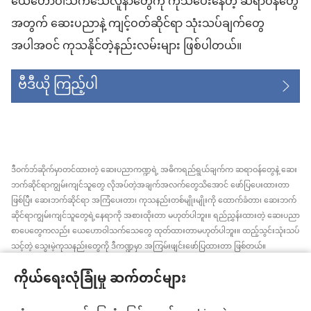
ယေဟောဝါသက်သေလူနာတွေကို ကုသပေးနေတဲ့ ဆရာဝန်တွေ
အတွက် ဆေးပညာနဲ့ ကျင့်ဝတ်ဆိုင်ရာ သုံးသပ်ချက်တွေ
အပါအဝင် ကုသနိုင်တဲ့နည်းလမ်းများ ဖြစ်ပါတယ်။
ဗီဒီယို ကြည့်ပါ
ဒီဝက်ဘ်ဆိုက်မှာတင်ထားတဲ့ ဆေးပညာကဏ္ဍရဲ့ အဓိကရည်ရွယ်ချက်က ဆရာဝန်တွေနဲ့ ဆေး
ဘက်ဆိုင်ရာကျွမ်းကျင်သူတွေ လိုအပ်တဲ့အချက်အလက်တွေသိအောင် ဖော်ပြပေးထားတာ
ဖြစ်ပြီး ဆေးဘက်ဆိုင်ရာ အကြံပေးတာ၊ ကုသနည်းတစ်မျိုးမျိုးကို ထောက်ခံတာ၊ ဆေးဘက်
ဆိုင်ရာကျွမ်းကျင်သူတွေရဲ့နေရာကို အစားထိုးတာ မဟုတ်ပါဘူး။ ရည်ညွှန်းထားတဲ့ ဆေးပညာ
စာပေတွေကလည်း ယေဟောဝါသက်သေတွေ ထုတ်ထားတာမဟုတ်ပါဘူး။ ထည့်သွင်းသုံးသပ်
သင့်တဲ့ သွေးမဲ့ကုသနည်းတွေကို ဒီကဏ္ဍမှာ အကြမ်းဖျင်းဖော်ပြထားတာ ဖြစ်တယ်။
အချက်အလက်အသစ်တွေ အမြဲသိနေဖို့၊ ကုထုံးတွေအကြောင်း ရှင်းပြပေးဖို့၊ ကျန်းမာရေး
ကိုယ်ရေးလုံခြုံမှု ဆက်တင်များ
အခြေအနေနဲ့ပတ်သက်ပြီး လူနာရှင်တွေရဲ့ ဆန္ဒ၊ ဘာသာရေးယုံကြည်ချက်အတိုင်း လုပ်ဆောင်
ပေးဖို့က ဆေးဘက်ဆိုင်ရာကျွမ်းကျင်သူတစ်ဦးချင်းစီရဲ့တာဝန် ဖြစ်ပါတယ်။ ဒီကဏ္ဍထဲက
အကြံပြုချက်အားလုံးဟာ လူနာအားလုံးအတွက် သင့်တော်တာ၊ လက်ခံနိုင်စရာ ဖြစ်ချင်မှဖြစ်