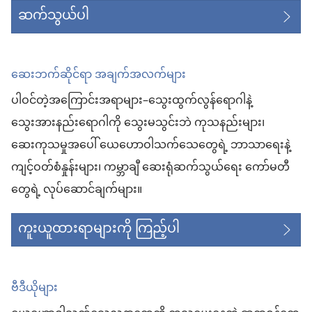
ဆက်သွယ်ပါ
ဆေးဘက်ဆိုင်ရာ အချက်အလက်များ
ပါဝင်တဲ့အကြောင်းအရာများ–သွေးထွက်လွန်ရောဂါနဲ့
သွေးအားနည်းရောဂါကို သွေးမသွင်းဘဲ ကုသနည်းများ၊
ဆေးကုသမှုအပေါ် ယေဟောဝါသက်သေတွေရဲ့ ဘာသာရေးနဲ့
ကျင့်ဝတ်စံနှုန်းများ၊ ကမ္ဘာချီ ဆေးရုံဆက်သွယ်ရေး ကော်မတီ
တွေရဲ့ လုပ်ဆောင်ချက်များ။
ကူးယူထားရာများကို ကြည့်ပါ
ဗီဒီယိုများ