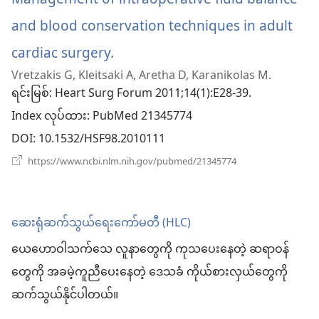
တယ်)
နေ
ပါ
and blood conservation techniques in adult
တယ်)
cardiac surgery.
(window
Vretzakis G, Kleitsaki A, Aretha D, Karanikolas M.
အသစ်
ရင်းမြစ်
‎: Heart Surg Forum 2011;14(1):E28-39.
ဖွ
Index လုပ်ထား
‎: PubMed 21345774
င့်
DOI
‎: 10.1532/HSF98.2010111
နေ
(window
https://www.ncbi.nlm.nih.gov/pubmed/21345774
အသစ်
ပါ
ဖွ
င့်
တယ်)
နေ
ဆေးရုံဆက်သွယ်ရေးကော်မတီ (HLC)
ပါ
တယ်)
ယေဟောဝါသက်သေ လူနာတွေကို ကုသပေးနေတဲ့ ဆရာဝန်
တွေကို အခမဲ့ကူညီပေးနေတဲ့ ဒေသခံ ကိုယ်စားလှယ်တွေကို
ဆက်သွယ်နိုင်ပါတယ်။