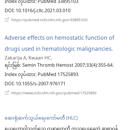
Index လုပ်ထား
င့်
‎: PubMed 33895103
DOI
‎: 10.1016/j.cllc.2021.03.010
နေ
(window
https://pubmed.ncbi.nlm.nih.gov/33895103/
ပါ
အသစ်
ဖွ
တယ်)
င့်
Adverse effects on hemostatic function of
နေ
ပါ
drugs used in hematologic malignancies.
(wind
တယ်)
Zakarija A, Kwaan HC.
အသစ်
ရင်းမြစ်
‎: Semin Thromb Hemost 2007;33(4):355-64.
ဖွ
Index လုပ်ထား
‎: PubMed 17525893
င့်
DOI
‎: 10.1055/s-2007-976171
နေ
(window
https://www.ncbi.nlm.nih.gov/pubmed/17525893
အသစ်
ပါ
ဖွ
င့်
တယ်)
နေ
ဆေးရုံဆက်သွယ်ရေးကော်မတီ (HLC)
ပါ
တယ်)
ယေဟောဝါသက်သေ လူနာတွေကို ကုသပေးနေတဲ့ ဆရာဝန်