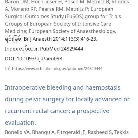
Baron DM, Hochrieser H, Posch M, Metnitz B, Rhodes
အသစ်
A, Moreno RP, Pearse RM, Metnitz P; European
ဖွ
Surgical Outcomes Study (EuSOS) group for Trials
Groups of European Society of Intensive Care
င့်
Medicine; European Society of Anaesthesiology.
ရင်းမြစ်
နေ
‎: Br J Anaesth 2014;113(3):416-23.
Index လုပ်ထား
‎: PubMed 24829444
ပါ
DOI
‎: 10.1093/bja/aeu098
တယ်)
(window
https://www.ncbi.nlm.nih.gov/pubmed/24829444
အသစ်
ဖွ
င့်
Intraoperative bleeding and haemostasis
နေ
ပါ
during pelvic surgery for locally advanced or
တယ်)
recurrent rectal cancer: a prospective
evaluation.
(window
Bonello VA, Bhangu A, Fitzgerald JE, Rasheed S, Tekkis
အသစ်