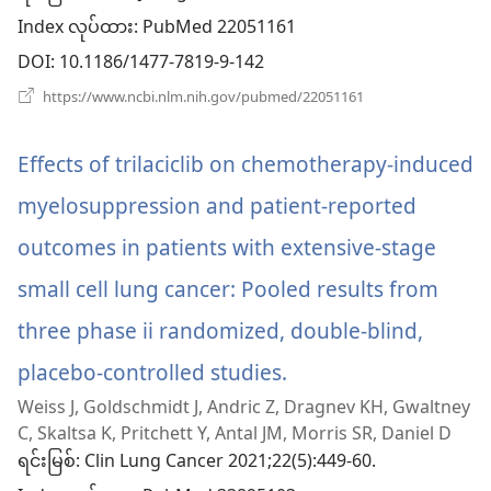
င့်
Index လုပ်ထား
‎: PubMed 22051161
နေ
DOI
‎: 10.1186/1477-7819-9-142
ပါ
(window
https://www.ncbi.nlm.nih.gov/pubmed/22051161
အသစ်
တယ်)
ဖွ
င့်
Effects of trilaciclib on chemotherapy-induced
နေ
ပါ
myelosuppression and patient-reported
တယ်)
outcomes in patients with extensive-stage
small cell lung cancer: Pooled results from
three phase ii randomized, double-blind,
placebo-controlled studies.
(window
Weiss J, Goldschmidt J, Andric Z, Dragnev KH, Gwaltney
အသစ်
C, Skaltsa K, Pritchett Y, Antal JM, Morris SR, Daniel D
ဖွ
ရင်းမြစ်
‎: Clin Lung Cancer 2021;22(5):449-60.