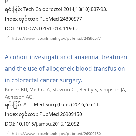
P.
ဖွ
ရင်းမြစ်
‎: Tech Coloproctol 2014;18(10):887-93.
Index လုပ်ထား
င့်
‎: PubMed 24890577
DOI
‎: 10.1007/s10151-014-1150-z
နေ
(window
https://www.ncbi.nlm.nih.gov/pubmed/24890577
ပါ
အသစ်
ဖွ
တယ်)
င့်
A cohort investigation of anaemia, treatment
နေ
ပါ
and the use of allogeneic blood transfusion
တယ်)
in colorectal cancer surgery.
(window
Keeler BD, Mishra A, Stavrou CL, Beeby S, Simpson JA,
အသစ်
Acheson AG.
ဖွ
ရင်းမြစ်
‎: Ann Med Surg (Lond) 2016;6:6-11.
Index လုပ်ထား
င့်
‎: PubMed 26909150
DOI
‎: 10.1016/j.amsu.2015.12.052
နေ
(window
https://www.ncbi.nlm.nih.gov/pubmed/26909150