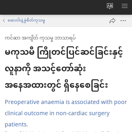
ဝ
စာရ
က်
ဆေးဝါးနဲ့ ခွဲစိတ်ကုသမှု
ဘ်
ကင်ဆာ အကျိတ် ကုသမှု ဘာသာရပ်
ဆိုက်
မကုသမီ ကြိုတင်ပြင်ဆင်ခြင်းနှင့်
ဘာသာစက
ကို
လူနာကို အသင့်တော်ဆုံး
ပြောင်း
ပါ
အနေအထားတွင် ရှိနေစေခြင်း
Preoperative anaemia is associated with poor
clinical outcome in non-cardiac surgery
patients.
(window