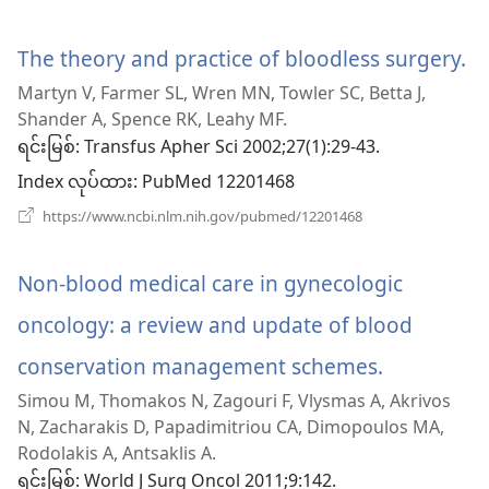
ပါ
အသစ်
ဖွ
တယ်)
င့်
The theory and practice of bloodless surgery.
(
နေ
Martyn V, Farmer SL, Wren MN, Towler SC, Betta J,
ပါ
အ
တယ်)
Shander A, Spence RK, Leahy MF.
ဖွ
ရင်းမြစ်
‎: Transfus Apher Sci 2002;27(1):29-43.
Index လုပ်ထား
င့်
‎: PubMed 12201468
(window
https://www.ncbi.nlm.nih.gov/pubmed/12201468
န
အသစ်
ဖွ
ပါ
င့်
Non-blood medical care in gynecologic
နေ
တ
ပါ
oncology: a review and update of blood
တယ်)
conservation management schemes.
(window
Simou M, Thomakos N, Zagouri F, Vlysmas A, Akrivos
အသစ်
N, Zacharakis D, Papadimitriou CA, Dimopoulos MA,
ဖွ
Rodolakis A, Antsaklis A.
ရင်းမြစ်
‎: World J Surg Oncol 2011;9:142.