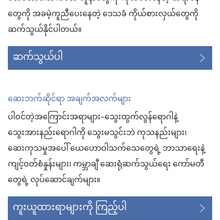
တွေကို အခမဲ့ကူညီပေးနေတဲ့ ဒေသခံ ကိုယ်စားလှယ်တွေကို
ဆက်သွယ်နိုင်ပါတယ်။
ဆက်သွယ်ပါ
ဆေးဘက်ဆိုင်ရာ အချက်အလက်များ
ပါဝင်တဲ့အကြောင်းအရာများ–သွေးထွက်လွန်ရောဂါနဲ့
သွေးအားနည်းရောဂါကို သွေးမသွင်းဘဲ ကုသနည်းများ၊
ဆေးကုသမှုအပေါ် ယေဟောဝါသက်သေတွေရဲ့ ဘာသာရေးနဲ့
ကျင့်ဝတ်စံနှုန်းများ၊ ကမ္ဘာချီ ဆေးရုံဆက်သွယ်ရေး ကော်မတီ
တွေရဲ့ လုပ်ဆောင်ချက်များ။
ကူးယူထားရာများကို ကြည့်ပါ