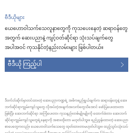
ဗီဒီယိုများ
ယေဟောဝါသက်သေလူနာတွေကို ကုသပေးနေတဲ့ ဆရာဝန်တွေ
အတွက် ဆေးပညာနဲ့ ကျင့်ဝတ်ဆိုင်ရာ သုံးသပ်ချက်တွေ
အပါအဝင် ကုသနိုင်တဲ့နည်းလမ်းများ ဖြစ်ပါတယ်။
ဗီဒီယို ကြည့်ပါ
ဒီဝက်ဘ်ဆိုက်မှာတင်ထားတဲ့ ဆေးပညာကဏ္ဍရဲ့ အဓိကရည်ရွယ်ချက်က ဆရာဝန်တွေနဲ့ ဆေး
ဘက်ဆိုင်ရာကျွမ်းကျင်သူတွေ လိုအပ်တဲ့အချက်အလက်တွေသိအောင် ဖော်ပြပေးထားတာ
ဖြစ်ပြီး ဆေးဘက်ဆိုင်ရာ အကြံပေးတာ၊ ကုသနည်းတစ်မျိုးမျိုးကို ထောက်ခံတာ၊ ဆေးဘက်
ဆိုင်ရာကျွမ်းကျင်သူတွေရဲ့နေရာကို အစားထိုးတာ မဟုတ်ပါဘူး။ ရည်ညွှန်းထားတဲ့ ဆေးပညာ
စာပေတွေကလည်း ယေဟောဝါသက်သေတွေ ထုတ်ထားတာမဟုတ်ပါဘူး။ ထည့်သွင်းသုံးသပ်