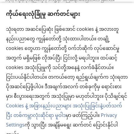
သင့်တဲ့ သွေးမဲ့ကုသနည်းတွေကို ဒီကဏ္ဍမှာ အကြမ်းဖျင်းဖော်ပြထားတာ ဖြစ်တယ်။
အချက်အလက်အသစ်တွေ အမြဲသိနေဖို့၊ ကုထုံးတွေအကြောင်း ရှင်းပြပေးဖို့၊ ကျန်းမာရေး
ကိုယ်ရေးလုံခြုံမှု ဆက်တင်များ
အခြေအနေနဲ့ပတ်သက်ပြီး လူနာရှင်တွေရဲ့ ဆန္ဒ၊ ဘာသာရေးယုံကြည်ချက်အတိုင်း လုပ်ဆောင်
ပေးဖို့က ဆေးဘက်ဆိုင်ရာကျွမ်းကျင်သူတစ်ဦးချင်းစီရဲ့တာဝန် ဖြစ်ပါတယ်။ ဒီကဏ္ဍထဲက
အကြံပြုချက်အားလုံးဟာ လူနာအားလုံးအတွက် သင့်တော်တာ၊ လက်ခံနိုင်စရာ ဖြစ်ချင်မှဖြစ်
သုံးရတာ အဆင်ပြေဆုံး ဖြစ်အောင် cookies နဲ့ အလားတူ
ပါလိမ့်မယ်။
နည်းပညာတွေ ကျွန်တော်တို့ သုံးထားပါတယ်။ တချို့
လူနာများ– ကျန်းမာရေးအခြေအနေ၊ ကုသနည်းတွေနဲ့ပတ်သက်ပြီး ဆရာဝန်တွေ၊ ဆေးဘက်
cookies တွေဟာ ကျွန်တော်တို့ ဝက်ဘ်ဆိုက် လုပ်ဆောင်မှု
ဆိုင်ရာကျွမ်းကျင်သူတွေနဲ့ အမြဲဆွေးနွေးပါ။ ကျန်းမာရေးမကောင်းဘူးလို့ထင်ရင် ဆရာဝန်နဲ့
ပြပါ။
အတွက် မရှိမဖြစ် လိုအပ်ပြီး ငြင်းလို့ မရပါဘူး။ ထပ်ဆင့်
လိုက်နာရန်စည်းကမ်းများနဲ့အညီ ဒီဝက်ဘ်ဆိုက်ကို အသုံးပြုရပါမယ်။
cookies အသုံးပြုမှုကို သင်တို့အနေနဲ့ လက်ခံနိုင်တယ်။
ငြင်းပယ်နိုင်ပါတယ်။ တကယ်တော့ ရည်ရွယ်ချက်က သုံးရတာ
ပိုအဆင်ပြေဖို့ပါပဲ။ ဒီအချက်အလက် တစ်ခုကိုမှ ရောင်းစား
အသွင်အပြင် ဆက်တင်များ
မှာ၊ စီးပွားရေးအတွက် အသုံးပြုမှာ မဟုတ်ပါဘူး။ ပိုသိချင်ရင်
Cookies နဲ့ အခြားနည်းပညာများ အသုံးပြုခြင်းနဲ့ပတ်သက်
ပြီး တစ်ကမ္ဘာလုံးဆိုင်ရာ မူဝါဒ
မှာ ဖတ်ကြည့်ပါ။
Privacy
Settings
ကို သွားပြီး အချိန်မရွေး ဆက်တင် ပြောင်းနိုင်ပါ
Copyright
© 2026 Watch Tower Bible and Tract Society of Pennsylvania.
လိုက်နာရန် စည်းကမ်းများ
|
ကိုယ်ရေးလုံခြုံမှု မူဝါဒ
|
ကိုယ်ရေးလုံခြုံမှု ဆက်