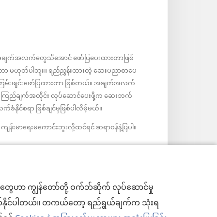
ဲ့အချက်အလက်တွေသိအောင် ဖော်ပြပေးထားတာဖြစ်
ုးတာ မဟုတ်ပါဘူး။ ရည်ညွှန်းထားတဲ့ ဆေးပညာစာပေ
ကြမ်းဖျင်းဖော်ပြထားတာ ဖြစ်တယ်။ အချက်အလက်
းယုံကြည်ချက်အတိုင်း လုပ်ဆောင်ပေးဖို့က ဆေးဘက်
နိုင်စရာ ဖြစ်ချင်မှဖြစ်ပါလိမ့်မယ်။
ျန်းမာရေးမကောင်းဘူးလို့ထင်ရင် ဆရာဝန်နဲ့ပြပါ။
ွေဟာ ကျွန်တော်တို့ ဝက်ဘ်ဆိုက် လုပ်ဆောင်မှု
င်းပယ်နိုင်ပါတယ်။ တကယ်တော့ ရည်ရွယ်ချက်က သုံးရ