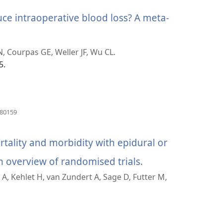
ce intraoperative blood loss? A meta-
 Courpas GE, Weller JF, Wu CL.
5.
(window
980159
အသစ်
ဖွ
င့်
tality and morbidity with epidural or
နေ
ပါ
m overview of randomised trials.
(window
တယ်)
A, Kehlet H, van Zundert A, Sage D, Futter M,
အသစ်
ဖွ
င့်