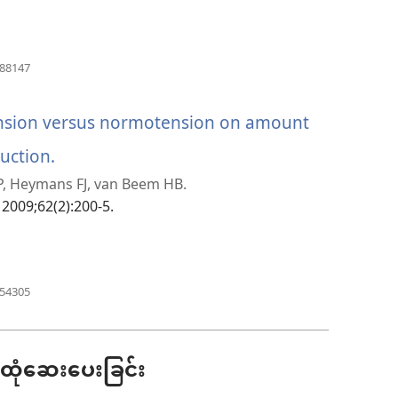
ဖွ
င့်
(window
488147
အသစ်
နေ
ဖွ
င့်
ension versus normotension on amount
ပါ
နေ
ပါ
uction.
(window
တယ်)
တယ်)
, Heymans FJ, van Beem HB.
အသစ်
 2009;62(2):200-5.
ဖွ
င့်
နေ
(window
054305
အသစ်
ပါ
ဖွ
င့်
တယ်)
နေ
ုံဆေးပေးခြင်း
ပါ
တယ်)