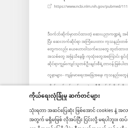
https://www.ncbi.nlm.nih.gov/pubmed/11
ဒီဝက်ဘ်ဆိုက်မှာတင်ထားတဲ့ ဆေးပညာကဏ္ဍရဲ့ အ
ပြီး ဆေးဘက်ဆိုင်ရာ အကြံပေးတာ၊ ကုသနည်းတစ်မျ
တွေကလည်း ယေဟောဝါသက်သေတွေ ထုတ်ထားတာမဟုတ်
အသစ်တွေ အမြဲသိနေဖို့၊ ကုထုံးတွေအကြောင်း ရှင်
ဆိုင်ရာကျွမ်းကျင်သူတစ်ဦးချင်းစီရဲ့တာဝန် ဖြစ်
လူနာများ– ကျန်းမာရေးအခြေအနေ၊ ကုသနည်းတွေနဲ့ပ
လိုက်နာရန်စည်းကမ်းများနဲ့အညီ ဒီဝက်ဘ်ဆိုက်ကို 
ကိုယ်ရေးလုံခြုံမှု ဆက်တင်များ
သုံးရတာ အဆင်ပြေဆုံး ဖြစ်အောင် cookies နဲ့ အလာ
အသွင်အပြင် ဆက်တင်များ
အတွက် မရှိမဖြစ် လိုအပ်ပြီး ငြင်းလို့ မရပါဘူး။ ထ