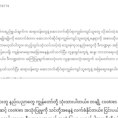
(window
118174
နေ
အသစ်
ဖွ
ပါ
င့်
နေ
တယ်)
ပါ
ဓိကရည်ရွယ်ချက်က ဆရာဝန်တွေနဲ့ ဆေးဘက်ဆိုင်ရာကျွမ်းကျင်သူတွေ လိုအပ်တ
တယ်)
ိုးမျိုးကို ထောက်ခံတာ၊ ဆေးဘက်ဆိုင်ရာကျွမ်းကျင်သူတွေရဲ့နေရာကို အစားထိ
ပါဘူး။ ထည့်သွင်းသုံးသပ်သင့်တဲ့ သွေးမဲ့ကုသနည်းတွေကို ဒီကဏ္ဍမှာ အ
းပြပေးဖို့၊ ကျန်းမာရေးအခြေအနေနဲ့ပတ်သက်ပြီး လူနာရှင်တွေရဲ့ ဆန္ဒ၊ ဘာသာရေ
ပါတယ်။ ဒီကဏ္ဍထဲက အကြံပြုချက်အားလုံးဟာ လူနာအားလုံးအတွက် သင့်တော်တာ၊ လက်ခံ
တ်သက်ပြီး ဆရာဝန်တွေ၊ ဆေးဘက်ဆိုင်ရာကျွမ်းကျင်သူတွေနဲ့ အမြဲဆွေးနွေးပါ။ က
အသုံးပြုရပါမယ်။
းတူ နည်းပညာတွေ ကျွန်တော်တို့ သုံးထားပါတယ်။ တချို့ cookies တ
ပ်ဆင့် cookies အသုံးပြုမှုကို သင်တို့အနေနဲ့ လက်ခံနိုင်တယ်။ ငြ