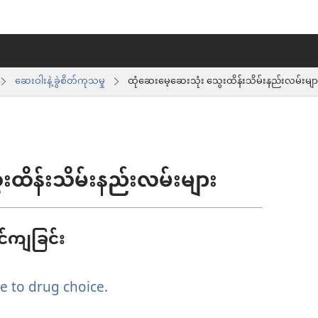
ဆေးဝါးနဲ့ ခွဲစိတ်ကုသမှု
ထုံဆေးမေ့ဆေးသုံး သွေးထိန်းသိမ်းနည်းလမ်းမျာ
းထိန်းသိမ်းနည်းလမ်းများ
င်ကျခြင်း
e to drug choice.
(window
အသစ်