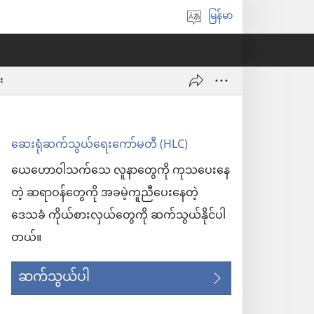
မြန်မာ
ဘာသာစကား
ရွေးချယ်
ပါ
း
ဆေးရုံဆက်သွယ်ရေးကော်မတီ (HLC)
ယေဟောဝါသက်သေ လူနာတွေကို ကုသပေးနေ
တဲ့ ဆရာဝန်တွေကို အခမဲ့ကူညီပေးနေတဲ့
ဒေသခံ ကိုယ်စားလှယ်တွေကို ဆက်သွယ်နိုင်ပါ
တယ်။
ဆက်သွယ်ပါ