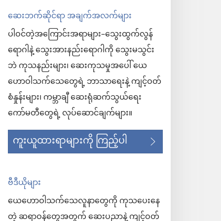
ဆေးဘက်ဆိုင်ရာ အချက်အလက်များ
ပါဝင်တဲ့အကြောင်းအရာများ–သွေးထွက်လွန်
ရောဂါနဲ့ သွေးအားနည်းရောဂါကို သွေးမသွင်း
ဘဲ ကုသနည်းများ၊ ဆေးကုသမှုအပေါ် ယေ
ဟောဝါသက်သေတွေရဲ့ ဘာသာရေးနဲ့ ကျင့်ဝတ်
စံနှုန်းများ၊ ကမ္ဘာချီ ဆေးရုံဆက်သွယ်ရေး
ကော်မတီတွေရဲ့ လုပ်ဆောင်ချက်များ။
ကူးယူထားရာများကို ကြည့်ပါ
ဗီဒီယိုများ
ယေဟောဝါသက်သေလူနာတွေကို ကုသပေးနေ
တဲ့ ဆရာဝန်တွေအတွက် ဆေးပညာနဲ့ ကျင့်ဝတ်