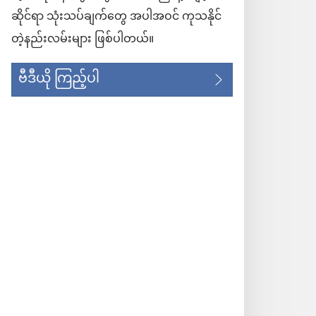
ဆိုင်ရာ သုံးသပ်ချက်တွေ အပါအဝင် ကုသနိုင်
တဲ့နည်းလမ်းများ ဖြစ်ပါတယ်။
ဗီဒီယို ကြည့်ပါ