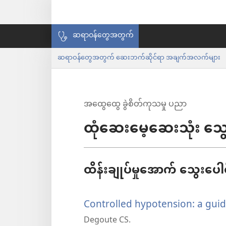
ဆရာဝန်တွေအတွက်
ဆရာဝန်တွေအတွက် ဆေးဘက်ဆိုင်ရာ အချက်အလက်များ
အထွေထွေ ခွဲစိတ်ကုသမှု ပညာ
ထုံဆေးမေ့ဆေးသုံး သွေ
ထိန်းချုပ်မှုအောက် သွေးပေါ
Controlled hypotension: a guid
Degoute CS.