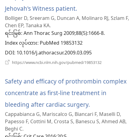
နေ
ပါ
Jehovah's Witness patient.
(window
တယ်)
Bolliger D, Sreeram G, Duncan A, Molinaro RJ, Szlam F,
အသစ်
Chen EP, Tanaka KA.
ဖွ
ရင်းမြစ်
‎: Ann Thorac Surg 2009;88(5):1666-8.
Index လုပ်ထား
င့်
‎: PubMed 19853132
DOI
‎: 10.1016/j.athoracsur.2009.03.095
နေ
(window
https://www.ncbi.nlm.nih.gov/pubmed/19853132
ပါ
အသစ်
ဖွ
တယ်)
င့်
Safety and efficacy of prothrombin complex
နေ
ပါ
concentrate as first-line treatment in
တယ်)
bleeding after cardiac surgery.
(window
Cappabianca G, Mariscalco G, Biancari F, Maselli D,
အသစ်
Papesso F, Cottini M, Crosta S, Banescu S, Ahmed AB,
ဖွ
Beghi C.
‎: Crit Care 2016;20:5.