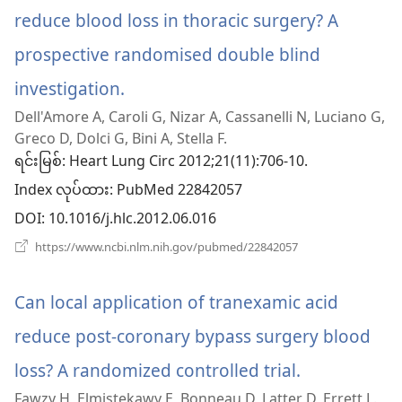
ပါ
reduce blood loss in thoracic surgery? A
တယ်)
prospective randomised double blind
investigation.
(window
Dell'Amore A, Caroli G, Nizar A, Cassanelli N, Luciano G,
အသစ်
Greco D, Dolci G, Bini A, Stella F.
ဖွ
ရင်းမြစ်
‎: Heart Lung Circ 2012;21(11):706-10.
Index လုပ်ထား
င့်
‎: PubMed 22842057
DOI
‎: 10.1016/j.hlc.2012.06.016
နေ
(window
https://www.ncbi.nlm.nih.gov/pubmed/22842057
ပါ
အသစ်
ဖွ
တယ်)
င့်
Can local application of tranexamic acid
နေ
ပါ
reduce post-coronary bypass surgery blood
တယ်)
loss? A randomized controlled trial.
(window
Fawzy H, Elmistekawy E, Bonneau D, Latter D, Errett L.