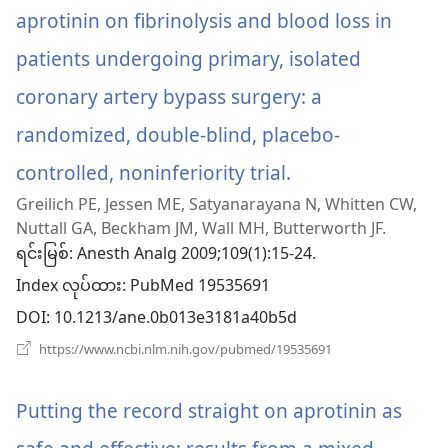
ပါ
aprotinin on fibrinolysis and blood loss in
တယ်)
patients undergoing primary, isolated
coronary artery bypass surgery: a
randomized, double-blind, placebo-
controlled, noninferiority trial.
(window
Greilich PE, Jessen ME, Satyanarayana N, Whitten CW,
အသစ်
Nuttall GA, Beckham JM, Wall MH, Butterworth JF.
ဖွ
ရင်းမြစ်
‎: Anesth Analg 2009;109(1):15-24.
Index လုပ်ထား
င့်
‎: PubMed 19535691
DOI
‎: 10.1213/ane.0b013e3181a40b5d
နေ
(window
https://www.ncbi.nlm.nih.gov/pubmed/19535691
ပါ
အသစ်
ဖွ
တယ်)
င့်
Putting the record straight on aprotinin as
နေ
ပါ