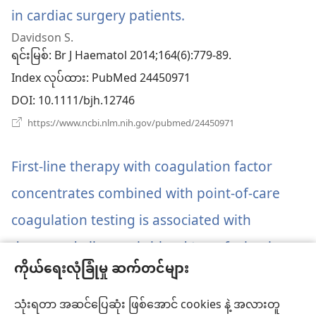
ပါ
in cardiac surgery patients.
(window
တယ်)
Davidson S.
အသစ်
ရင်းမြစ်
‎: Br J Haematol 2014;164(6):779-89.
ဖွ
Index လုပ်ထား
‎: PubMed 24450971
င့်
DOI
‎: 10.1111/bjh.12746
နေ
(window
https://www.ncbi.nlm.nih.gov/pubmed/24450971
အသစ်
ပါ
ဖွ
င့်
First-line therapy with coagulation factor
တယ်)
နေ
ပါ
concentrates combined with point-of-care
တယ်)
coagulation testing is associated with
decreased allogeneic blood transfusion in
ကိုယ်ရေးလုံခြုံမှု ဆက်တင်များ
cardiovascular surgery: a retrospective,
single-center cohort study.
(window
သုံးရတာ အဆင်ပြေဆုံး ဖြစ်အောင် cookies နဲ့ အလားတူ