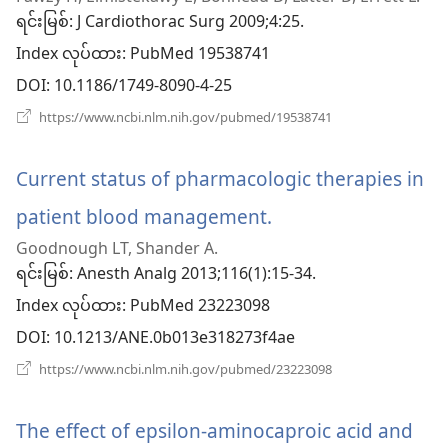
အသစ်
ရင်းမြစ်
‎: J Cardiothorac Surg 2009;4:25.
ဖွ
Index လုပ်ထား
‎: PubMed 19538741
င့်
DOI
‎: 10.1186/1749-8090-4-25
နေ
(window
https://www.ncbi.nlm.nih.gov/pubmed/19538741
အသစ်
ပါ
ဖွ
င့်
Current status of pharmacologic therapies in
တယ်)
နေ
ပါ
patient blood management.
(window
တယ်)
Goodnough LT, Shander A.
အသစ်
ရင်းမြစ်
‎: Anesth Analg 2013;116(1):15-34.
ဖွ
Index လုပ်ထား
‎: PubMed 23223098
င့်
DOI
‎: 10.1213/ANE.0b013e318273f4ae
နေ
(window
https://www.ncbi.nlm.nih.gov/pubmed/23223098
အသစ်
ပါ
ဖွ
င့်
The effect of epsilon-aminocaproic acid and
တယ်)
နေ