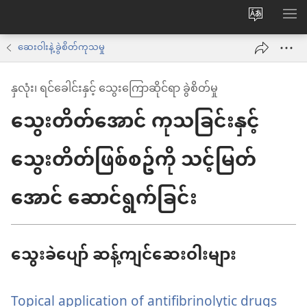
ဝ
စာရ
က်
ဆေးဝါးနဲ့ ခွဲစိတ်ကုသမှု
ဘ်
နှလုံး၊ ရင်ခေါင်းနှင့် သွေးကြောဆိုင်ရာ ခွဲစိတ်မှု
ဆိုက်
သွေးတိတ်အောင် ကုသခြင်းနှင့်
ဘာသာစက
ကို
သွေးတိတ်ဖြစ်စဥ်ကို သင့်မြတ်
ပြောင်း
ပါ
အောင် ဆောင်ရွက်ခြင်း
သွေးခဲပျော် ဆန့်ကျင်ဆေးဝါးများ
Topical application of antifibrinolytic drugs