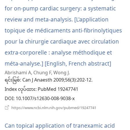
for on-pump cardiac surgery: a systematic
review and meta-analysis. [L'application
topique de médicaments anti-fibrinolytiques
pour la chirurgie cardiaque avec circulation
extra-corporelle : analyse méthodique et
méta-analyse.] [English, French abstract]
(wind
Abrishami A, Chung F, Wong J.
အသစ်
ရင်းမြစ်
‎: Can J Anaesth 2009;56(3):202-12.
ဖွ
Index လုပ်ထား
‎: PubMed 19247741
င့်
DOI
‎: 10.1007/s12630-008-9038-x
နေ
(window
https://www.ncbi.nlm.nih.gov/pubmed/19247741
အသစ်
ပါ
ဖွ
င့်
Can topical application of tranexamic acid
တယ်)
နေ