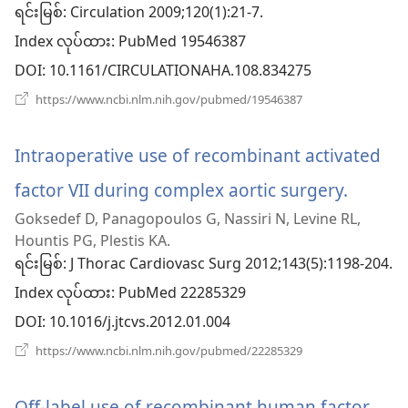
ဖွ
ရင်းမြစ်
‎: Circulation 2009;120(1):21-7.
Index လုပ်ထား
င့်
‎: PubMed 19546387
DOI
‎: 10.1161/CIRCULATIONAHA.108.834275
နေ
(window
https://www.ncbi.nlm.nih.gov/pubmed/19546387
ပါ
အသစ်
ဖွ
တယ်)
င့်
Intraoperative use of recombinant activated
နေ
ပါ
factor VII during complex aortic surgery.
(windo
တယ်)
Goksedef D, Panagopoulos G, Nassiri N, Levine RL,
အသစ်
Hountis PG, Plestis KA.
ဖွ
ရင်းမြစ်
‎: J Thorac Cardiovasc Surg 2012;143(5):1198-204.
Index လုပ်ထား
င့်
‎: PubMed 22285329
DOI
‎: 10.1016/j.jtcvs.2012.01.004
နေ
(window
https://www.ncbi.nlm.nih.gov/pubmed/22285329
ပါ
အသစ်
ဖွ
တယ်)
င့်
Off-label use of recombinant human factor