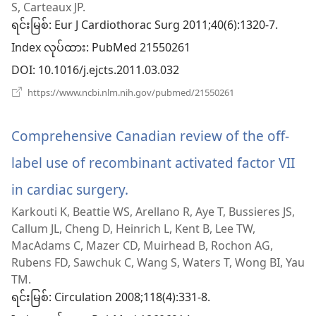
S, Carteaux JP.
ဖွ
ရင်းမြစ်
‎: Eur J Cardiothorac Surg 2011;40(6):1320-7.
Index လုပ်ထား
င့်
‎: PubMed 21550261
DOI
‎: 10.1016/j.ejcts.2011.03.032
နေ
(window
https://www.ncbi.nlm.nih.gov/pubmed/21550261
ပါ
အသစ်
ဖွ
တယ်)
င့်
Comprehensive Canadian review of the off-
နေ
ပါ
label use of recombinant activated factor VII
တယ်)
in cardiac surgery.
(window
Karkouti K, Beattie WS, Arellano R, Aye T, Bussieres JS,
အသစ်
Callum JL, Cheng D, Heinrich L, Kent B, Lee TW,
ဖွ
MacAdams C, Mazer CD, Muirhead B, Rochon AG,
Rubens FD, Sawchuk C, Wang S, Waters T, Wong BI, Yau
င့်
TM.
ရင်းမြစ်
နေ
‎: Circulation 2008;118(4):331-8.