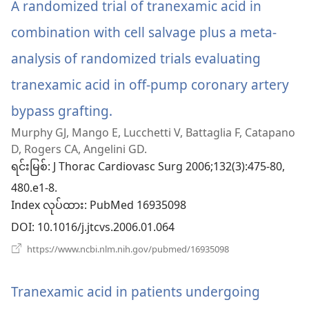
င့်
A randomized trial of tranexamic acid in
နေ
ပါ
combination with cell salvage plus a meta-
တယ်)
analysis of randomized trials evaluating
tranexamic acid in off-pump coronary artery
bypass grafting.
(window
Murphy GJ, Mango E, Lucchetti V, Battaglia F, Catapano
အသစ်
D, Rogers CA, Angelini GD.
ဖွ
ရင်းမြစ်
‎: J Thorac Cardiovasc Surg 2006;132(3):475-80,
480.e1-8.
င့်
Index လုပ်ထား
‎: PubMed 16935098
နေ
DOI
‎: 10.1016/j.jtcvs.2006.01.064
ပါ
(window
https://www.ncbi.nlm.nih.gov/pubmed/16935098
အသစ်
တယ်)
ဖွ
င့်
Tranexamic acid in patients undergoing
နေ