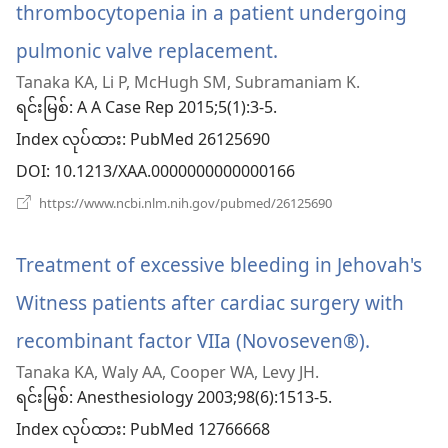
ပါ
thrombocytopenia in a patient undergoing
တယ်)
pulmonic valve replacement.
(window
Tanaka KA, Li P, McHugh SM, Subramaniam K.
အသစ်
ရင်းမြစ်
‎: A A Case Rep 2015;5(1):3-5.
ဖွ
Index လုပ်ထား
‎: PubMed 26125690
င့်
DOI
‎: 10.1213/XAA.0000000000000166
နေ
(window
https://www.ncbi.nlm.nih.gov/pubmed/26125690
အသစ်
ပါ
ဖွ
င့်
Treatment of excessive bleeding in Jehovah's
တယ်)
နေ
ပါ
Witness patients after cardiac surgery with
တယ်)
recombinant factor VIIa (Novoseven®).
(window
Tanaka KA, Waly AA, Cooper WA, Levy JH.
အသစ်
ရင်းမြစ်
‎: Anesthesiology 2003;98(6):1513-5.
ဖွ
Index လုပ်ထား
‎: PubMed 12766668