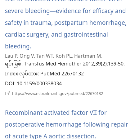
နေ
ပါ
severe bleeding—evidence for efficacy and
တယ်)
safety in trauma, postpartum hemorrhage,
cardiac surgery, and gastrointestinal
bleeding.
(window
Lau P, Ong V, Tan WT, Koh PL, Hartman M.
အသစ်
ရင်းမြစ်
‎: Transfus Med Hemother 2012;39(2):139-50.
ဖွ
Index လုပ်ထား
‎: PubMed 22670132
င့်
DOI
‎: 10.1159/000338034
နေ
(window
https://www.ncbi.nlm.nih.gov/pubmed/22670132
အသစ်
ပါ
ဖွ
င့်
Recombinant activated factor VII for
တယ်)
နေ
ပါ
postoperative hemorrhage following repair
တယ်)
of acute type A aortic dissection.
(window