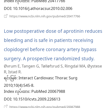
Index လုပ်ထား
င့်
‎: PubMed 20417766
DOI
‎: 10.1016/j.athoracsur.2010.02.006
နေ
(window
https://www.ncbi.nlm.nih.gov/pubmed/20417766
ပါ
အသစ်
ဖွ
တယ်)
င့်
Low postoperative dose of aprotinin reduces
နေ
ပါ
bleeding and is safe in patients receiving
တယ်)
clopidogrel before coronary artery bypass
surgery. A prospective randomized study.
(wind
Øvrum E, Tangen G, Tølløfsrud S, Ringdal MA, Øystese
အသစ်
R, Istad R.
ဖွ
ရင်းမြစ်
‎: Interact Cardiovasc Thorac Surg
2010;10(4):545-8.
င့်
Index လုပ်ထား
‎: PubMed 20067988
နေ
DOI
‎: 10.1510/icvts.2009.226613
ပါ
(window
https://www.ncbi.nlm.nih.gov/pubmed/20067988