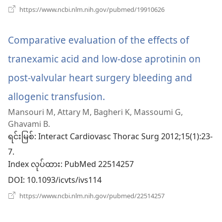
(window
https://www.ncbi.nlm.nih.gov/pubmed/19910626
ပါ
အသစ်
ဖွ
တယ်)
င့်
Comparative evaluation of the effects of
နေ
ပါ
tranexamic acid and low-dose aprotinin on
တယ်)
post-valvular heart surgery bleeding and
allogenic transfusion.
(window
Mansouri M, Attary M, Bagheri K, Massoumi G,
အသစ်
Ghavami B.
ဖွ
ရင်းမြစ်
‎: Interact Cardiovasc Thorac Surg 2012;15(1):23-
7.
င့်
Index လုပ်ထား
‎: PubMed 22514257
နေ
DOI
‎: 10.1093/icvts/ivs114
ပါ
(window
https://www.ncbi.nlm.nih.gov/pubmed/22514257
အသစ်
တယ်)
ဖွ