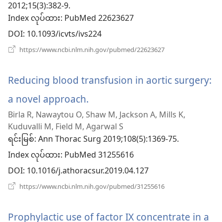
2012;15(3):382-9.
င့်
Index လုပ်ထား
‎: PubMed 22623627
နေ
DOI
‎: 10.1093/icvts/ivs224
ပါ
(window
https://www.ncbi.nlm.nih.gov/pubmed/22623627
အသစ်
တယ်)
ဖွ
င့်
Reducing blood transfusion in aortic surgery:
နေ
ပါ
a novel approach.
(window
တယ်)
Birla R, Nawaytou O, Shaw M, Jackson A, Mills K,
အသစ်
Kuduvalli M, Field M, Agarwal S
ဖွ
ရင်းမြစ်
‎: Ann Thorac Surg 2019;108(5):1369-75.
Index လုပ်ထား
င့်
‎: PubMed 31255616
DOI
‎: 10.1016/j.athoracsur.2019.04.127
နေ
(window
https://www.ncbi.nlm.nih.gov/pubmed/31255616
ပါ
အသစ်
ဖွ
တယ်)
င့်
Prophylactic use of factor IX concentrate in a