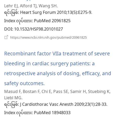
Lehr EJ, Alford TJ, Wang SH.
အသစ်
ရင်းမြစ်
‎: Heart Surg Forum 2010;13(5):E275-9.
ဖွ
Index လုပ်ထား
‎: PubMed 20961825
င့်
DOI
‎: 10.1532/HSF98.20101027
နေ
(window
https://www.ncbi.nlm.nih.gov/pubmed/20961825
အသစ်
ပါ
ဖွ
င့်
Recombinant factor VIIa treatment of severe
တယ်)
နေ
ပါ
bleeding in cardiac surgery patients: a
တယ်)
retrospective analysis of dosing, efficacy, and
safety outcomes.
(window
Masud F, Bostan F, Chi E, Pass SE, Samir H, Stuebing K,
အသစ်
Liebl MG.
ဖွ
ရင်းမြစ်
‎: J Cardiothorac Vasc Anesth 2009;23(1):28-33.
Index လုပ်ထား
င့်
‎: PubMed 18948033