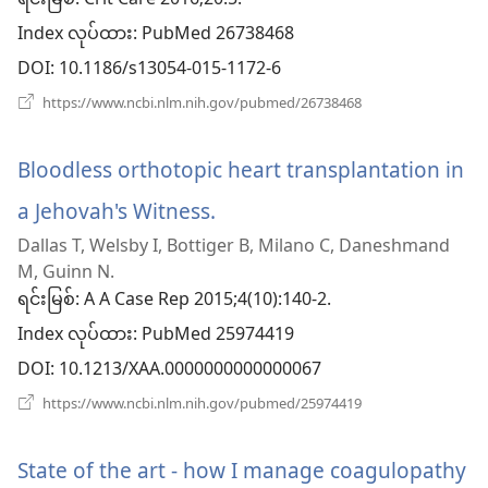
ရင်းမြစ်
င့်
Index လုပ်ထား
‎: PubMed 26738468
နေ
DOI
‎: 10.1186/s13054-015-1172-6
ပါ
(window
https://www.ncbi.nlm.nih.gov/pubmed/26738468
အသစ်
တယ်)
ဖွ
င့်
Bloodless orthotopic heart transplantation in
နေ
ပါ
a Jehovah's Witness.
(window
တယ်)
Dallas T, Welsby I, Bottiger B, Milano C, Daneshmand
အသစ်
M, Guinn N.
ဖွ
ရင်းမြစ်
‎: A A Case Rep 2015;4(10):140-2.
Index လုပ်ထား
င့်
‎: PubMed 25974419
DOI
‎: 10.1213/XAA.0000000000000067
နေ
(window
https://www.ncbi.nlm.nih.gov/pubmed/25974419
ပါ
အသစ်
ဖွ
တယ်)
င့်
State of the art - how I manage coagulopathy
နေ