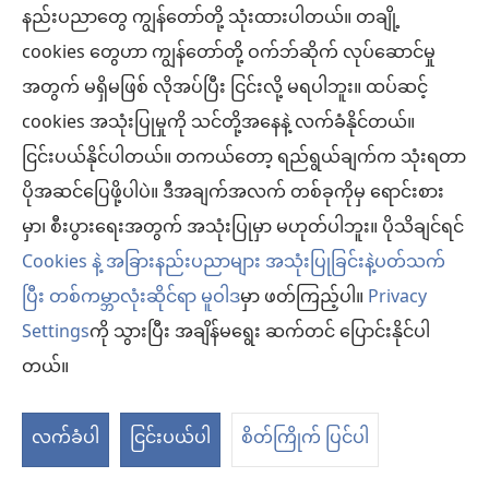
Görlinger K, Dirkmann D, Hanke AA, Kamler M,
နည်းပညာတွေ ကျွန်တော်တို့ သုံးထားပါတယ်။ တချို့
အသစ်
Kottenberg E, Thielmann M, Jakob H, Peters J.
cookies တွေဟာ ကျွန်တော်တို့ ဝက်ဘ်ဆိုက် လုပ်ဆောင်မှု
ဖွ
ရင်းမြစ်
‎: Anesthesiology 2011;115(6):1179-91.
အတွက် မရှိမဖြစ် လိုအပ်ပြီး ငြင်းလို့ မရပါဘူး။ ထပ်ဆင့်
Index လုပ်ထား
င့်
‎: PubMed 21970887
cookies အသုံးပြုမှုကို သင်တို့အနေနဲ့ လက်ခံနိုင်တယ်။
DOI
‎: 10.1097/ALN.0b013e31823497dd
နေ
ငြင်းပယ်နိုင်ပါတယ်။ တကယ်တော့ ရည်ရွယ်ချက်က သုံးရတာ
(window
https://www.ncbi.nlm.nih.gov/pubmed/21970887
ပါ
ပိုအဆင်ပြေဖို့ပါပဲ။ ဒီအချက်အလက် တစ်ခုကိုမှ ရောင်းစား
အသစ်
ဖွ
မှာ၊ စီးပွားရေးအတွက် အသုံးပြုမှာ မဟုတ်ပါဘူး။ ပိုသိချင်ရင်
တယ်)
င့်
Comparison of 4-factor prothrombin complex
နေ
Cookies နဲ့ အခြားနည်းပညာများ အသုံးပြုခြင်းနဲ့ပတ်သက်
ပါ
concentrate with frozen plasma for
တယ်)
ပြီး တစ်ကမ္ဘာလုံးဆိုင်ရာ မူဝါဒ
မှာ ဖတ်ကြည့်ပါ။
Privacy
management of hemorrhage during and
Settings
ကို သွားပြီး အချိန်မရွေး ဆက်တင် ပြောင်းနိုင်ပါ
after cardiac surgery: a randomized pilot
တယ်။
trial.
(window
လက်ခံပါ
ငြင်းပယ်ပါ
စိတ်ကြိုက် ပြင်ပါ
Karkouti K, Bartoszko J, Grewal D, Bingley C, Armali C,
အသစ်
Carroll J, Hucke HP, Kron A, McCluskey SA, Rao V,
ဖွ
Callum J