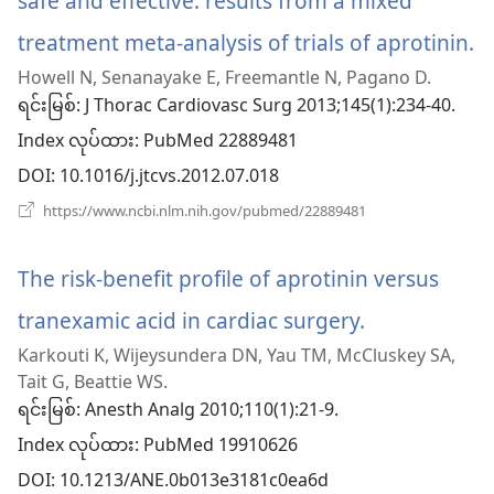
safe and effective: results from a mixed
တယ်)
treatment meta-analysis of trials of aprotinin.
(
Howell N, Senanayake E, Freemantle N, Pagano D.
အ
ရင်းမြစ်
‎: J Thorac Cardiovasc Surg 2013;145(1):234-40.
ဖွ
Index လုပ်ထား
‎: PubMed 22889481
င့်
DOI
‎: 10.1016/j.jtcvs.2012.07.018
န
(window
https://www.ncbi.nlm.nih.gov/pubmed/22889481
အသစ်
ပါ
ဖွ
င့်
The risk-benefit profile of aprotinin versus
တ
နေ
ပါ
tranexamic acid in cardiac surgery.
(window
တယ်)
Karkouti K, Wijeysundera DN, Yau TM, McCluskey SA,
အသစ်
Tait G, Beattie WS.
ဖွ
ရင်းမြစ်
‎: Anesth Analg 2010;110(1):21-9.
Index လုပ်ထား
င့်
‎: PubMed 19910626
DOI
‎: 10.1213/ANE.0b013e3181c0ea6d
နေ