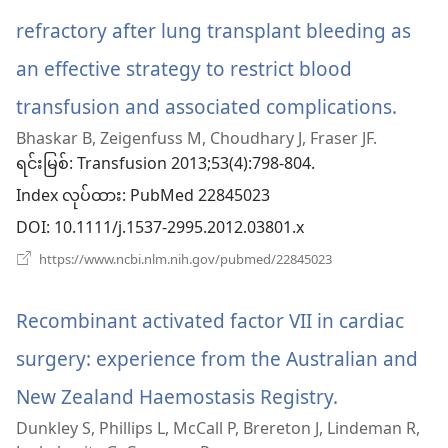
တယ်)
နေ
ပါ
refractory after lung transplant bleeding as
တယ်)
an effective strategy to restrict blood
transfusion and associated complications.
(win
Bhaskar B, Zeigenfuss M, Choudhary J, Fraser JF.
အသစ
ရင်းမြစ်
‎: Transfusion 2013;53(4):798-804.
ဖွ
Index လုပ်ထား
‎: PubMed 22845023
င့်
DOI
‎: 10.1111/j.1537-2995.2012.03801.x
နေ
(window
https://www.ncbi.nlm.nih.gov/pubmed/22845023
အသစ်
ပါ
ဖွ
င့်
Recombinant activated factor VII in cardiac
တယ်)
နေ
ပါ
surgery: experience from the Australian and
တယ်)
New Zealand Haemostasis Registry.
(window
Dunkley S, Phillips L, McCall P, Brereton J, Lindeman R,
အသစ်