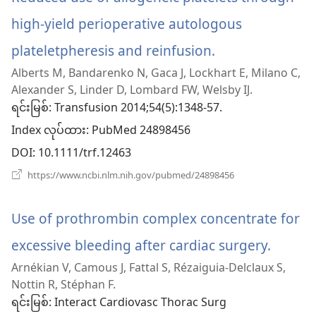
high-yield perioperative autologous
plateletpheresis and reinfusion.
(window
Alberts M, Bandarenko N, Gaca J, Lockhart E, Milano C,
အသစ်
Alexander S, Linder D, Lombard FW, Welsby IJ.
ဖွ
ရင်းမြစ်
‎: Transfusion 2014;54(5):1348-57.
Index လုပ်ထား
င့်
‎: PubMed 24898456
DOI
‎: 10.1111/trf.12463
နေ
(window
https://www.ncbi.nlm.nih.gov/pubmed/24898456
ပါ
အသစ်
ဖွ
တယ်)
င့်
Use of prothrombin complex concentrate for
နေ
ပါ
excessive bleeding after cardiac surgery.
(wind
တယ်)
Arnékian V, Camous J, Fattal S, Rézaiguia-Delclaux S,
အသစ်
Nottin R, Stéphan F.
ဖွ
ရင်းမြစ်
‎: Interact Cardiovasc Thorac Surg