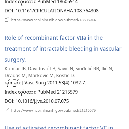
Index လုပ်ထား
‎: PubMed 18606914
ပါ
DOI
‎: 10.1161/CIRCULATIONAHA.108.764308
တယ်)
(window
https://www.ncbi.nlm.nih.gov/pubmed/18606914
အသစ်
ဖွ
င့်
Role of recombinant factor VIIa in the
နေ
ပါ
treatment of intractable bleeding in vascular
တယ်)
surgery.
(window
Končar IB, Davidović LB, Savić N, Sinđelić RB, Ilić N,
အသစ်
Dragas M, Markovic M, Kostic D.
ဖွ
ရင်းမြစ်
‎: J Vasc Surg 2011;53(4):1032-7.
Index လုပ်ထား
င့်
‎: PubMed 21215579
DOI
‎: 10.1016/j.jvs.2010.07.075
နေ
(window
https://www.ncbi.nlm.nih.gov/pubmed/21215579
ပါ
အသစ်
ဖွ
တယ်)
င့်
Use of activated recombinant factor VII in