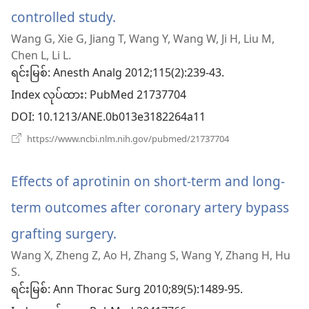
controlled study.
(window
Wang G, Xie G, Jiang T, Wang Y, Wang W, Ji H, Liu M,
အသစ်
Chen L, Li L.
ဖွ
ရင်းမြစ်
‎: Anesth Analg 2012;115(2):239-43.
Index လုပ်ထား
င့်
‎: PubMed 21737704
DOI
‎: 10.1213/ANE.0b013e3182264a11
နေ
(window
https://www.ncbi.nlm.nih.gov/pubmed/21737704
ပါ
အသစ်
ဖွ
တယ်)
င့်
Effects of aprotinin on short-term and long-
နေ
ပါ
term outcomes after coronary artery bypass
တယ်)
grafting surgery.
(window
Wang X, Zheng Z, Ao H, Zhang S, Wang Y, Zhang H, Hu
အသစ်
S.
ဖွ
ရင်းမြစ်
‎: Ann Thorac Surg 2010;89(5):1489-95.