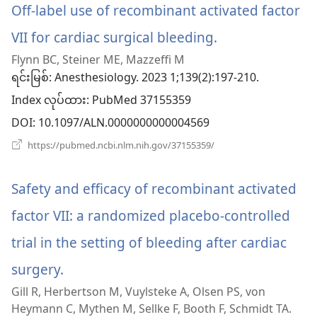
တယ်)
င့်
Off-label use of recombinant activated factor
နေ
ပါ
VII for cardiac surgical bleeding.
(window
တယ်)
Flynn BC, Steiner ME, Mazzeffi M
အသစ်
ရင်းမြစ်
‎: Anesthesiology. 2023 1;139(2):197-210.
ဖွ
Index လုပ်ထား
‎: PubMed 37155359
င့်
DOI
‎: 10.1097/ALN.0000000000004569
နေ
(window
https://pubmed.ncbi.nlm.nih.gov/37155359/
အသစ်
ပါ
ဖွ
င့်
Safety and efficacy of recombinant activated
တယ်)
နေ
ပါ
factor VII: a randomized placebo-controlled
တယ်)
trial in the setting of bleeding after cardiac
surgery.
(window
Gill R, Herbertson M, Vuylsteke A, Olsen PS, von
အသစ်
Heymann C, Mythen M, Sellke F, Booth F, Schmidt TA.