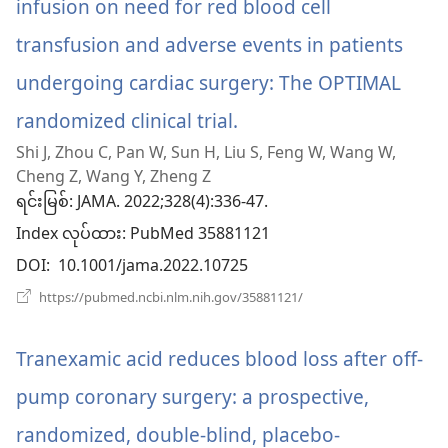
infusion on need for red blood cell
တယ်)
transfusion and adverse events in patients
undergoing cardiac surgery: The OPTIMAL
randomized clinical trial.
(window
Shi J, Zhou C, Pan W, Sun H, Liu S, Feng W, Wang W,
အသစ်
Cheng Z, Wang Y, Zheng Z
ဖွ
ရင်းမြစ်
‎: JAMA. 2022;328(4):336-47.
Index လုပ်ထား
င့်
‎: PubMed 35881121
DOI
‎: 10.1001/jama.2022.10725
နေ
(window
https://pubmed.ncbi.nlm.nih.gov/35881121/
ပါ
အသစ်
ဖွ
တယ်)
င့်
Tranexamic acid reduces blood loss after off-
နေ
ပါ
pump coronary surgery: a prospective,
တယ်)
randomized, double-blind, placebo-