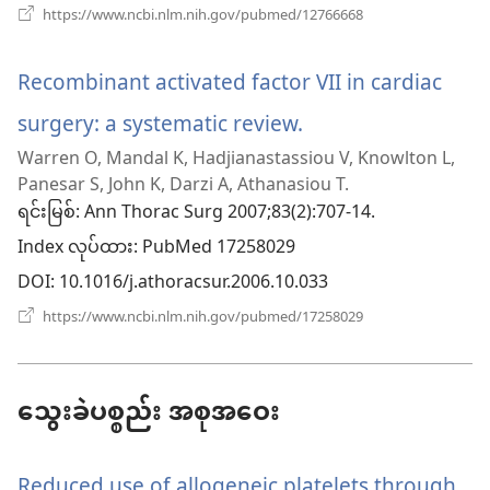
င့်
(window
https://www.ncbi.nlm.nih.gov/pubmed/12766668
အသစ်
နေ
ဖွ
င့်
Recombinant activated factor VII in cardiac
ပါ
နေ
ပါ
surgery: a systematic review.
(window
တယ်)
တယ်)
Warren O, Mandal K, Hadjianastassiou V, Knowlton L,
အသစ်
Panesar S, John K, Darzi A, Athanasiou T.
ဖွ
ရင်းမြစ်
‎: Ann Thorac Surg 2007;83(2):707-14.
Index လုပ်ထား
င့်
‎: PubMed 17258029
DOI
‎: 10.1016/j.athoracsur.2006.10.033
နေ
(window
https://www.ncbi.nlm.nih.gov/pubmed/17258029
ပါ
အသစ်
ဖွ
တယ်)
င့်
နေ
သွေးခဲပစ္စည်း အစုအဝေး
ပါ
တယ်)
Reduced use of allogeneic platelets through