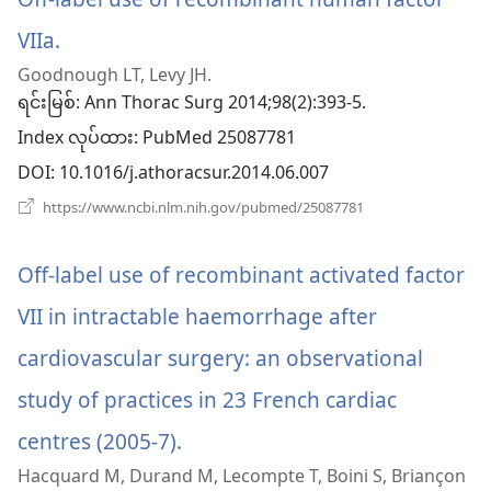
နေ
ပါ
VIIa.
(window
တယ်)
Goodnough LT, Levy JH.
အသစ်
ရင်းမြစ်
‎: Ann Thorac Surg 2014;98(2):393-5.
ဖွ
Index လုပ်ထား
‎: PubMed 25087781
င့်
DOI
‎: 10.1016/j.athoracsur.2014.06.007
နေ
(window
https://www.ncbi.nlm.nih.gov/pubmed/25087781
အသစ်
ပါ
ဖွ
င့်
Off-label use of recombinant activated factor
တယ်)
နေ
ပါ
VII in intractable haemorrhage after
တယ်)
cardiovascular surgery: an observational
study of practices in 23 French cardiac
centres (2005-7).
(window
Hacquard M, Durand M, Lecompte T, Boini S, Briançon
အသစ်