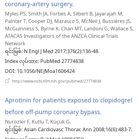
ပါ
coronary-artery surgery.
(window
တယ်)
Myles PS, Smith JA, Forbes A, Silbert B, Jayarajah M,
အသစ်
Painter T, Cooper DJ, Marasco S, McNeil J, Bussières JS,
ဖွ
McGuinness S, Byrne K, Chan MT, Landoni G, Wallace S,
ATACAS Investigators of the ANZCA Clinical Trials
င့်
Network
ရင်းမြစ်
နေ
‎: N Engl J Med 2017;376(2):136-48.
Index လုပ်ထား
‎: PubMed 27774838
ပါ
DOI
‎: 10.1056/NEJMoa1606424
တယ်)
(window
http://www.ncbi.nlm.nih.gov/pubmed/27774838
အသစ်
ဖွ
င့်
Aprotinin for patients exposed to clopidogrel
နေ
ပါ
before off-pump coronary bypass.
(window
တယ်)
Nurözler F, Kutlu T, Küçük G.
အသစ်
ရင်းမြစ်
‎: Asian Cardiovasc Thorac Ann 2008;16(6):483-7.
ဖွ