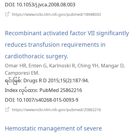
DOI
‎: 10.1053/j.jvca.2008.08.003
နေ
(window
https://www.ncbi.nlm.nih.gov/pubmed/18948033
ပါ
အသစ်
ဖွ
တယ်)
င့်
Recombinant activated factor VII significantly
နေ
ပါ
reduces transfusion requirements in
တယ်)
cardiothoracic surgery.
(window
Omar HR, Enten G, Karlnoski R, Ching YH, Mangar D,
အသစ်
Camporesi EM.
ဖွ
ရင်းမြစ်
‎: Drugs R D 2015;15(2):187-94.
Index လုပ်ထား
င့်
‎: PubMed 25862216
DOI
‎: 10.1007/s40268-015-0093-9
နေ
(window
https://www.ncbi.nlm.nih.gov/pubmed/25862216
ပါ
အသစ်
ဖွ
တယ်)
င့်
Hemostatic management of severe
နေ