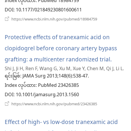
Index လုပ်ထား
‎: PubMed 18984759
င့်
DOI
‎: 10.1177/021849230801600611
နေ
(window
https://www.ncbi.nlm.nih.gov/pubmed/18984759
အသစ်
ပါ
ဖွ
င့်
Protective effects of tranexamic acid on
တယ်)
နေ
ပါ
clopidogrel before coronary artery bypass
တယ်)
grafting: a multicenter randomized trial.
(windo
Shi J, Ji H, Ren F, Wang G, Xu M, Xue Y, Chen M, Qi J, Li L.
အသစ်
ရင်းမြစ်
‎: JAMA Surg 2013;148(6):538-47.
ဖွ
Index လုပ်ထား
‎: PubMed 23426385
င့်
DOI
‎: 10.1001/jamasurg.2013.1560
နေ
(window
https://www.ncbi.nlm.nih.gov/pubmed/23426385
အသစ်
ပါ
ဖွ
င့်
Effect of high- vs low-dose tranexamic acid
တယ်)
နေ
ပါ