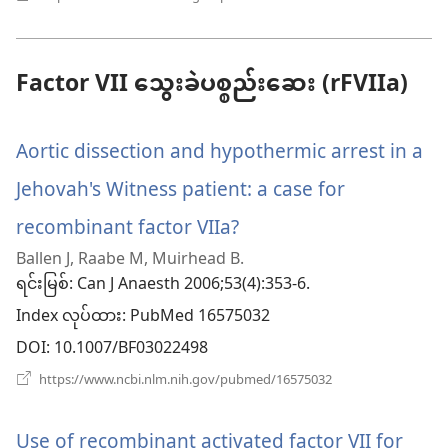
အသစ်
တယ်)
ဖွ
င့်
နေ
Factor VII သွေးခဲပစ္စည်းဆေး (rFVIIa)
ပါ
တယ်)
Aortic dissection and hypothermic arrest in a
Jehovah's Witness patient: a case for
recombinant factor VIIa?
(window
Ballen J, Raabe M, Muirhead B.
အသစ်
ရင်းမြစ်
‎: Can J Anaesth 2006;53(4):353-6.
ဖွ
Index လုပ်ထား
‎: PubMed 16575032
င့်
DOI
‎: 10.1007/BF03022498
နေ
(window
https://www.ncbi.nlm.nih.gov/pubmed/16575032
အသစ်
ပါ
ဖွ
င့်
Use of recombinant activated factor VII for