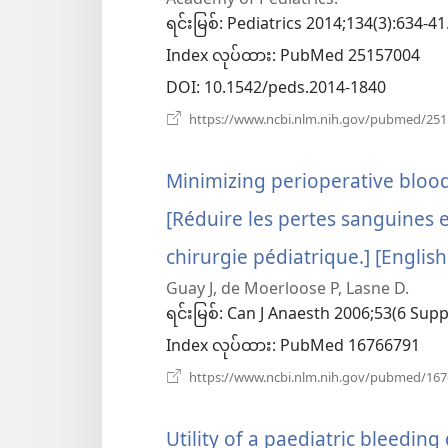
ရင်းမြစ်
‎: Pediatrics 2014;134(3):634-41
Index လုပ်ထား
‎: PubMed 25157004
DOI
‎: 10.1542/peds.2014-1840
https://www.ncbi.nlm.nih.gov/pubmed/25
Minimizing perioperative blood 
[Réduire les pertes sanguines e
chirurgie pédiatrique.] [English
Guay J, de Moerloose P, Lasne D.
ရင်းမြစ်
‎: Can J Anaesth 2006;53(6 Supp
Index လုပ်ထား
‎: PubMed 16766791
https://www.ncbi.nlm.nih.gov/pubmed/16
Utility of a paediatric bleeding