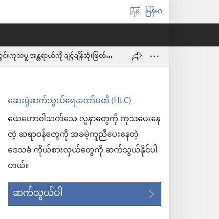
မြန်မာ
ဘာသာစကား
ရွေးချယ်
ပါ
မခွဲစိတ်မီ လူနာအခြေအနေ သုံးသပ်ခြင်းနှင့် သွေးသွင်းကုသမှု အန္တရာယ်ကို ချင့်ချိန်ဆုံးဖြတ်ခြင်း
ဆေးရုံဆက်သွယ်ရေးကော်မတီ (HLC)
ယေဟောဝါသက်သေ လူနာတွေကို ကုသပေးနေ
တဲ့ ဆရာဝန်တွေကို အခမဲ့ကူညီပေးနေတဲ့
ဒေသခံ ကိုယ်စားလှယ်တွေကို ဆက်သွယ်နိုင်ပါ
တယ်။
ဆက်သွယ်ပါ