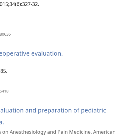
015;34(6):327-32.
(window
080636
အသစ်
ဖွ
င့်
reoperative evaluation.
(window
နေ
ပါ
အသစ်
တယ်)
-85.
ဖွ
င့်
(window
65418
အသစ်
နေ
ဖွ
င့်
evaluation and preparation of pediatric
ပါ
နေ
ပါ
a.
(window
တယ်)
တယ်)
on on Anesthesiology and Pain Medicine, American
အသစ်