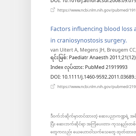
DOI
‎: 10.1016/j.athoracsur.2008.09.07
https://www.ncbi.nlm.nih.gov/pubmed/19
Factors influencing blood loss 
in craniosynostosis surgery.
(w
van Uitert A, Megens JH, Breugem CC,
အသ
ရင်းမြစ်
‎: Paediatr Anaesth 2011;21(12)
ဖွ
Index လုပ်ထား
‎: PubMed 21919993
င့်
DOI
‎: 10.1111/j.1460-9592.2011.03689.
နေ
https://www.ncbi.nlm.nih.gov/pubmed/21
ပါ
တယ
ဒီဝက်ဘ်ဆိုက်မှာတင်ထားတဲ့ ဆေးပညာကဏ္ဍရဲ့ အ
ပြီး ဆေးဘက်ဆိုင်ရာ အကြံပေးတာ၊ ကုသနည်းတစ်မျ
တွေကလည်း ယေဟောဝါသက်သေတွေ ထုတ်ထားတာမဟုတ်