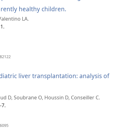
နေ
ပါ
rently healthy children.
(window
တယ်)
တယ်)
Valentino LA.
အသစ်
1.
ဖွ
င့်
နေ
(window
982122
အသစ်
ပါ
ဖွ
င့်
iatric liver transplantation: analysis of
တယ်)
နေ
ပါ
dow
တယ်)
aud D, Soubrane O, Houssin D, Conseiller C.
်
-7.
(window
86095
အသစ်
ဖွ