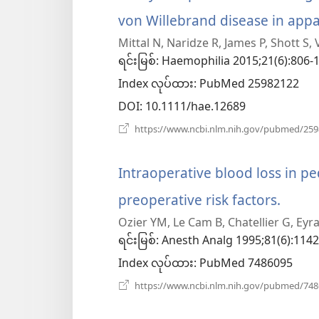
von Willebrand disease in appa
Mittal N, Naridze R, James P, Shott S, 
ရင်းမြစ်
‎: Haemophilia 2015;21(6):806-1
Index လုပ်ထား
‎: PubMed 25982122
DOI
‎: 10.1111/hae.12689
https://www.ncbi.nlm.nih.gov/pubmed/25
Intraoperative blood loss in ped
preoperative risk factors.
(win
Ozier YM, Le Cam B, Chatellier G, Eyr
အသစ
ရင်းမြစ်
‎: Anesth Analg 1995;81(6):1142
ဖွ
Index လုပ်ထား
‎: PubMed 7486095
င့်
https://www.ncbi.nlm.nih.gov/pubmed/74
နေ