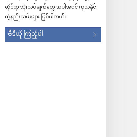
ဆိုင်ရာ သုံးသပ်ချက်တွေ အပါအဝင် ကုသနိုင်
တဲ့နည်းလမ်းများ ဖြစ်ပါတယ်။
ဗီဒီယို ကြည့်ပါ