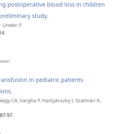
င့်
ng postoperative blood loss in children
နေ
ပါ
preliminary study.
(window
တယ်)
r Linden P.
အသစ်
14.
ဖွ
င့်
နေ
(window
394941
အသစ်
ပါ
ဖွ
င့်
ransfusion in pediatric patients
တယ်)
နေ
ပါ
ions.
(window
တယ်)
 Nagy CA, Vargha P, Hartyánszky I, Szatmári A,
အသစ်
ဖွ
187-97.
င့်