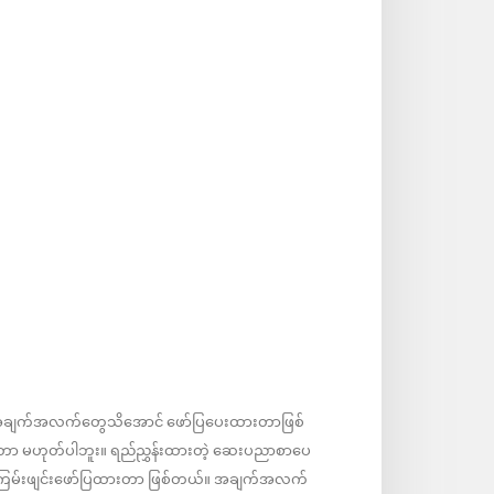
ဲ့အချက်အလက်တွေသိအောင် ဖော်ပြပေးထားတာဖြစ်
ုးတာ မဟုတ်ပါဘူး။ ရည်ညွှန်းထားတဲ့ ဆေးပညာစာပေ
ကြမ်းဖျင်းဖော်ပြထားတာ ဖြစ်တယ်။ အချက်အလက်