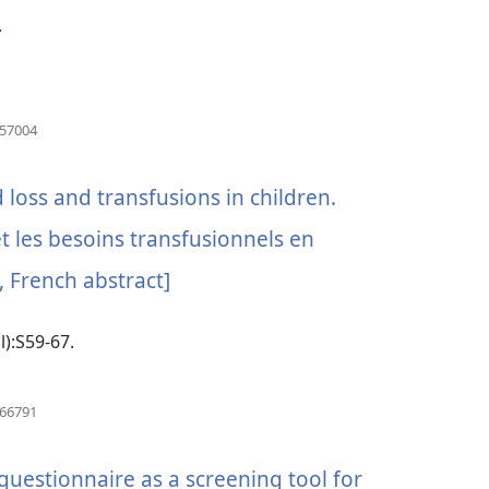
ဖွ
.
င့်
နေ
(window
157004
ပါ
အသစ်
ဖွ
တယ်)
င့်
loss and transfusions in children.
နေ
ပါ
t les besoins transfusionnels en
တယ်)
, French abstract]
(window
အသစ်
l):S59-67.
ဖွ
င့်
(window
766791
အသစ်
နေ
ဖွ
င့်
 questionnaire as a screening tool for
ပါ