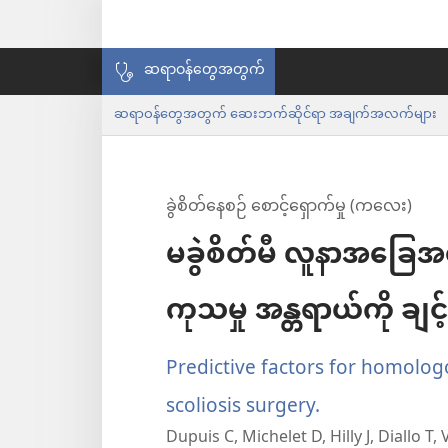
ဆရာဝန်တွေအတွက်
ဆရာဝန်တွေအတွက် ဆေးဘက်ဆိုင်ရာ အချက်အလက်များ
ခွဲစိတ်နေစဉ် စောင့်ရှောက်မှု (ကလေး)
မခွဲစိတ်မီ လူနာအခြေအနေ
ကုသမှု အန္တရာယ်ကို ချင့်
Predictive factors for homolog
scoliosis surgery.
(window
Dupuis C, Michelet D, Hilly J, Diallo T
အသစ်