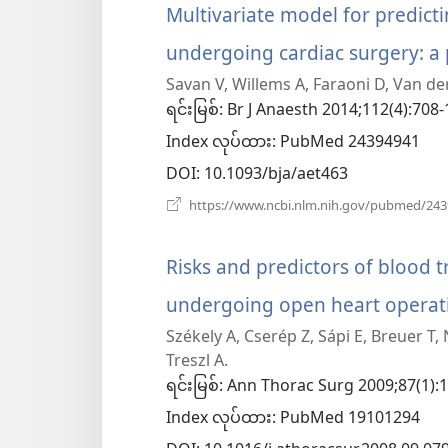
Multivariate model for predicti
ပါ
undergoing cardiac surgery: a 
တယ်)
Savan V, Willems A, Faraoni D, Van de
ရင်းမြစ်
‎: Br J Anaesth 2014;112(4):708-
Index လုပ်ထား
‎: PubMed 24394941
DOI
‎: 10.1093/bja/aet463
https://www.ncbi.nlm.nih.gov/pubmed/24
Risks and predictors of blood t
undergoing open heart operat
Székely A, Cserép Z, Sápi E, Breuer T,
Treszl A.
ရင်းမြစ်
‎: Ann Thorac Surg 2009;87(1):
Index လုပ်ထား
‎: PubMed 19101294