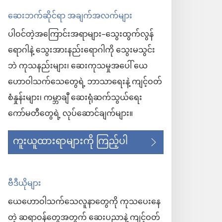
ဆေးဘက်ဆိုင်ရာ အချက်အလက်များ
ပါဝင်တဲ့အကြောင်းအရာများ–သွေးထွက်လွန်
ရောဂါနဲ့ သွေးအားနည်းရောဂါကို သွေးမသွင်း
ဘဲ ကုသနည်းများ၊ ဆေးကုသမှုအပေါ် ယေ
ဟောဝါသက်သေတွေရဲ့ ဘာသာရေးနဲ့ ကျင့်ဝတ်
စံနှုန်းများ၊ ကမ္ဘာချီ ဆေးရုံဆက်သွယ်ရေး
ကော်မတီတွေရဲ့ လုပ်ဆောင်ချက်များ။
ကူးယူထားရာများကို ကြည့်ပါ
ဗီဒီယိုများ
ယေဟောဝါသက်သေလူနာတွေကို ကုသပေးနေ
တဲ့ ဆရာဝန်တွေအတွက် ဆေးပညာနဲ့ ကျင့်ဝတ်