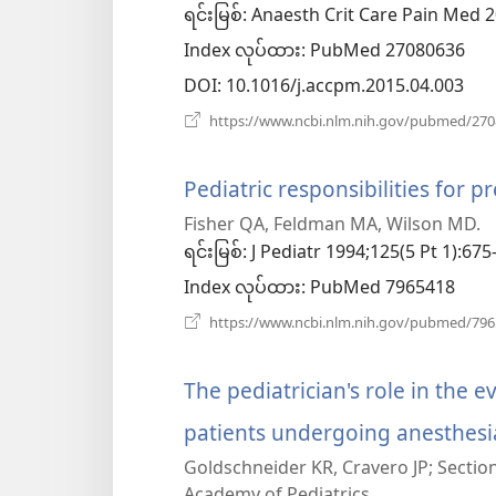
ရင်းမြစ်
‎: Anaesth Crit Care Pain Med 2
ဖွ
Index လုပ်ထား
‎: PubMed 27080636
င့်
DOI
‎: 10.1016/j.accpm.2015.04.003
နေ
https://www.ncbi.nlm.nih.gov/pubmed/27
ပါ
Pediatric responsibilities for p
တယ်)
Fisher QA, Feldman MA, Wilson MD.
ရင်းမြစ်
‎: J Pediatr 1994;125(5 Pt 1):675
Index လုပ်ထား
‎: PubMed 7965418
https://www.ncbi.nlm.nih.gov/pubmed/79
The pediatrician's role in the 
patients undergoing anesthesi
Goldschneider KR, Cravero JP; Secti
Academy of Pediatrics.