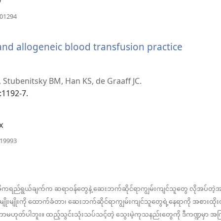
9
နေ
(window
101294
ပါ
အသစ်
ဖွ
တယ်)
င့်
and allogeneic blood transfusion practice
နေ
ပါ
indow
တယ်)
 Stubenitsky BM, Han KS, de Graaff JC.
စ်
:1192-7.
x
(window
919993
အသစ်
ဖွ
င့်
်)
နေ
ပါ
ဓိကရည်ရွယ်ချက်က ဆရာဝန်တွေနဲ့ ဆေးဘက်ဆိုင်ရာကျွမ်းကျင်သူတွေ လိုအပ်တ
တယ်)
ိုးမျိုးကို ထောက်ခံတာ၊ ဆေးဘက်ဆိုင်ရာကျွမ်းကျင်သူတွေရဲ့နေရာကို အစားထိ
ပါဘူး။ ထည့်သွင်းသုံးသပ်သင့်တဲ့ သွေးမဲ့ကုသနည်းတွေကို ဒီကဏ္ဍမှာ အ