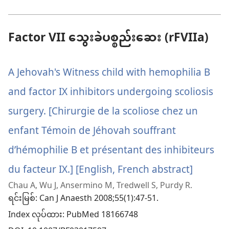
အသစ်
ဖွ
တယ်)
င့်
နေ
Factor VII သွေးခဲပစ္စည်းဆေး (rFVIIa)
ပါ
တယ်)
A Jehovah's Witness child with hemophilia B
and factor IX inhibitors undergoing scoliosis
surgery. [Chirurgie de la scoliose chez un
enfant Témoin de Jéhovah souffrant
d’hémophilie B et présentant des inhibiteurs
du facteur IX.] [English, French abstract]
(windo
Chau A, Wu J, Ansermino M, Tredwell S, Purdy R.
အသစ်
ရင်းမြစ်
‎: Can J Anaesth 2008;55(1):47-51.
ဖွ
Index လုပ်ထား
‎: PubMed 18166748
င့်