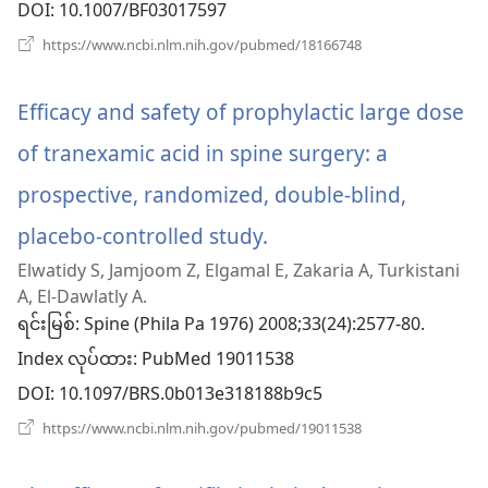
င့်
DOI
‎: 10.1007/BF03017597
နေ
(window
https://www.ncbi.nlm.nih.gov/pubmed/18166748
အသစ်
ပါ
ဖွ
င့်
Efficacy and safety of prophylactic large dose
တယ်)
နေ
ပါ
of tranexamic acid in spine surgery: a
တယ်)
prospective, randomized, double-blind,
placebo-controlled study.
(window
Elwatidy S, Jamjoom Z, Elgamal E, Zakaria A, Turkistani
အသစ်
A, El-Dawlatly A.
ဖွ
ရင်းမြစ်
‎: Spine (Phila Pa 1976) 2008;33(24):2577-80.
Index လုပ်ထား
င့်
‎: PubMed 19011538
DOI
‎: 10.1097/BRS.0b013e318188b9c5
နေ
(window
https://www.ncbi.nlm.nih.gov/pubmed/19011538
ပါ
အသစ်
ဖွ
တယ်)
င့်