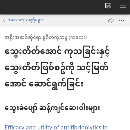
ဝ
စာရ
က်
ကလေးကုသနည်းများ
ဘ်
အရိုးအဆစ်ဆိုင်ရာ ခွဲစိတ်ကုသမှု (ကလေး)
ဆိုက်
သွေးတိတ်အောင် ကုသခြင်းနှင့်
ဘာသာစက
ကို
သွေးတိတ်ဖြစ်စဥ်ကို သင့်မြတ်
ပြောင်း
ပါ
အောင် ဆောင်ရွက်ခြင်း
သွေးခဲပျော် ဆန့်ကျင်ဆေးဝါးများ
Efficacy and utility of antifibrinolytics in