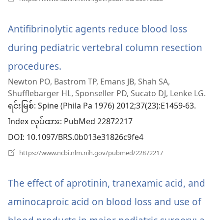
အသစ်
တယ်)
ဖွ
င့်
Antifibrinolytic agents reduce blood loss
နေ
ပါ
during pediatric vertebral column resection
တယ်)
procedures.
(window
Newton PO, Bastrom TP, Emans JB, Shah SA,
အသစ်
Shufflebarger HL, Sponseller PD, Sucato DJ, Lenke LG.
ဖွ
ရင်းမြစ်
‎: Spine (Phila Pa 1976) 2012;37(23):E1459-63.
Index လုပ်ထား
င့်
‎: PubMed 22872217
DOI
‎: 10.1097/BRS.0b013e31826c9fe4
နေ
(window
https://www.ncbi.nlm.nih.gov/pubmed/22872217
ပါ
အသစ်
ဖွ
တယ်)
င့်
The effect of aprotinin, tranexamic acid, and
နေ
ပါ
aminocaproic acid on blood loss and use of
တယ်)