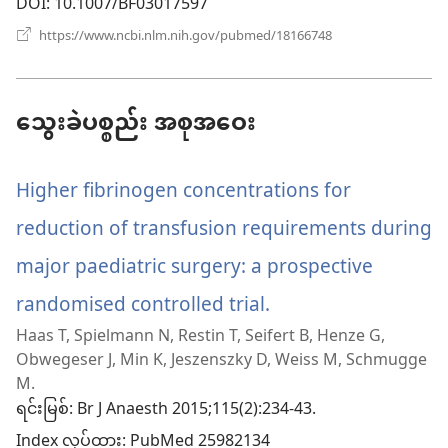
DOI
‎: 10.1007/BF03017597
နေ
(window
https://www.ncbi.nlm.nih.gov/pubmed/18166748
အသစ်
ပါ
ဖွ
င့်
တယ်)
နေ
သွေးခဲပစ္စည်း အစုအဝေး
ပါ
တယ်)
Higher fibrinogen concentrations for
reduction of transfusion requirements during
major paediatric surgery: a prospective
randomised controlled trial.
(window
Haas T, Spielmann N, Restin T, Seifert B, Henze G,
အသစ်
Obwegeser J, Min K, Jeszenszky D, Weiss M, Schmugge
ဖွ
M.
ရင်းမြစ်
‎: Br J Anaesth 2015;115(2):234-43.
င့်
Index လုပ်ထား
‎: PubMed 25982134