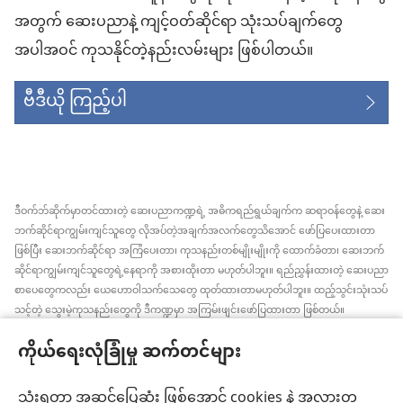
အတွက် ဆေးပညာနဲ့ ကျင့်ဝတ်ဆိုင်ရာ သုံးသပ်ချက်တွေ
အပါအဝင် ကုသနိုင်တဲ့နည်းလမ်းများ ဖြစ်ပါတယ်။
ဗီဒီယို ကြည့်ပါ
ဒီဝက်ဘ်ဆိုက်မှာတင်ထားတဲ့ ဆေးပညာကဏ္ဍရဲ့ အဓိကရည်ရွယ်ချက်က ဆရာဝန်တွေနဲ့ ဆေး
ဘက်ဆိုင်ရာကျွမ်းကျင်သူတွေ လိုအပ်တဲ့အချက်အလက်တွေသိအောင် ဖော်ပြပေးထားတာ
ဖြစ်ပြီး ဆေးဘက်ဆိုင်ရာ အကြံပေးတာ၊ ကုသနည်းတစ်မျိုးမျိုးကို ထောက်ခံတာ၊ ဆေးဘက်
ဆိုင်ရာကျွမ်းကျင်သူတွေရဲ့နေရာကို အစားထိုးတာ မဟုတ်ပါဘူး။ ရည်ညွှန်းထားတဲ့ ဆေးပညာ
စာပေတွေကလည်း ယေဟောဝါသက်သေတွေ ထုတ်ထားတာမဟုတ်ပါဘူး။ ထည့်သွင်းသုံးသပ်
သင့်တဲ့ သွေးမဲ့ကုသနည်းတွေကို ဒီကဏ္ဍမှာ အကြမ်းဖျင်းဖော်ပြထားတာ ဖြစ်တယ်။
အချက်အလက်အသစ်တွေ အမြဲသိနေဖို့၊ ကုထုံးတွေအကြောင်း ရှင်းပြပေးဖို့၊ ကျန်းမာရေး
ကိုယ်ရေးလုံခြုံမှု ဆက်တင်များ
အခြေအနေနဲ့ပတ်သက်ပြီး လူနာရှင်တွေရဲ့ ဆန္ဒ၊ ဘာသာရေးယုံကြည်ချက်အတိုင်း လုပ်ဆောင်
ပေးဖို့က ဆေးဘက်ဆိုင်ရာကျွမ်းကျင်သူတစ်ဦးချင်းစီရဲ့တာဝန် ဖြစ်ပါတယ်။ ဒီကဏ္ဍထဲက
အကြံပြုချက်အားလုံးဟာ လူနာအားလုံးအတွက် သင့်တော်တာ၊ လက်ခံနိုင်စရာ ဖြစ်ချင်မှဖြစ်
သုံးရတာ အဆင်ပြေဆုံး ဖြစ်အောင် cookies နဲ့ အလားတူ