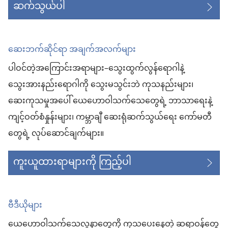
ဆက်သွယ်ပါ
ဆေးဘက်ဆိုင်ရာ အချက်အလက်များ
ပါဝင်တဲ့အကြောင်းအရာများ–သွေးထွက်လွန်ရောဂါနဲ့
သွေးအားနည်းရောဂါကို သွေးမသွင်းဘဲ ကုသနည်းများ၊
ဆေးကုသမှုအပေါ် ယေဟောဝါသက်သေတွေရဲ့ ဘာသာရေးနဲ့
ကျင့်ဝတ်စံနှုန်းများ၊ ကမ္ဘာချီ ဆေးရုံဆက်သွယ်ရေး ကော်မတီ
တွေရဲ့ လုပ်ဆောင်ချက်များ။
ကူးယူထားရာများကို ကြည့်ပါ
ဗီဒီယိုများ
ယေဟောဝါသက်သေလူနာတွေကို ကုသပေးနေတဲ့ ဆရာဝန်တွေ