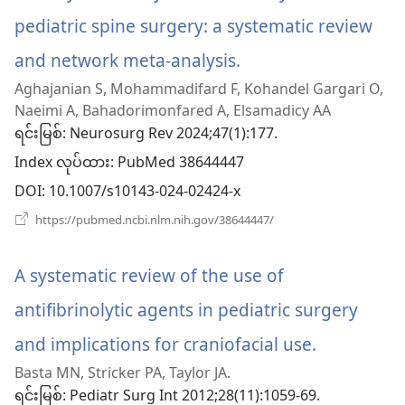
pediatric spine surgery: a systematic review
and network meta-analysis.
(window
Aghajanian S, Mohammadifard F, Kohandel Gargari O,
အသစ်
Naeimi A, Bahadorimonfared A, Elsamadicy AA
ဖွ
ရင်းမြစ်
‎: Neurosurg Rev 2024;47(1):177.
Index လုပ်ထား
င့်
‎: PubMed 38644447
DOI
‎: 10.1007/s10143-024-02424-x
နေ
(window
https://pubmed.ncbi.nlm.nih.gov/38644447/
ပါ
အသစ်
ဖွ
တယ်)
င့်
A systematic review of the use of
နေ
ပါ
antifibrinolytic agents in pediatric surgery
တယ်)
and implications for craniofacial use.
(window
Basta MN, Stricker PA, Taylor JA.
အသစ်
ရင်းမြစ်
‎: Pediatr Surg Int 2012;28(11):1059-69.