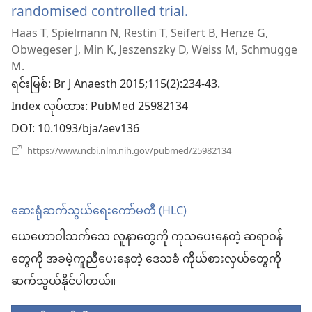
randomised controlled trial.
(window
Haas T, Spielmann N, Restin T, Seifert B, Henze G,
အသစ်
Obwegeser J, Min K, Jeszenszky D, Weiss M, Schmugge
ဖွ
M.
ရင်းမြစ်
‎: Br J Anaesth 2015;115(2):234-43.
င့်
Index လုပ်ထား
‎: PubMed 25982134
နေ
DOI
‎: 10.1093/bja/aev136
ပါ
(window
https://www.ncbi.nlm.nih.gov/pubmed/25982134
အသစ်
တယ်)
ဖွ
င့်
နေ
ဆေးရုံဆက်သွယ်ရေးကော်မတီ (HLC)
ပါ
တယ်)
ယေဟောဝါသက်သေ လူနာတွေကို ကုသပေးနေတဲ့ ဆရာဝန်
တွေကို အခမဲ့ကူညီပေးနေတဲ့ ဒေသခံ ကိုယ်စားလှယ်တွေကို
ဆက်သွယ်နိုင်ပါတယ်။