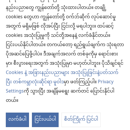
ပါလိမ့်မယ်။
နည်းပညာတွေ ကျွန်တော်တို့ သုံးထားပါတယ်။ တချို့
လူနာများ– ကျန်းမာရေးအခြေအနေ၊ ကုသနည်းတွေနဲ့ပတ်သက်ပြီး ဆရာဝန်တွေ၊ ဆေးဘက်
cookies တွေဟာ ကျွန်တော်တို့ ဝက်ဘ်ဆိုက် လုပ်ဆောင်မှု
ဆိုင်ရာကျွမ်းကျင်သူတွေနဲ့ အမြဲဆွေးနွေးပါ။ ကျန်းမာရေးမကောင်းဘူးလို့ထင်ရင် ဆရာဝန်နဲ့
ပြပါ။
အတွက် မရှိမဖြစ် လိုအပ်ပြီး ငြင်းလို့ မရပါဘူး။ ထပ်ဆင့်
လိုက်နာရန်စည်းကမ်းများနဲ့အညီ ဒီဝက်ဘ်ဆိုက်ကို အသုံးပြုရပါမယ်။
cookies အသုံးပြုမှုကို သင်တို့အနေနဲ့ လက်ခံနိုင်တယ်။
ငြင်းပယ်နိုင်ပါတယ်။ တကယ်တော့ ရည်ရွယ်ချက်က သုံးရတာ
ပိုအဆင်ပြေဖို့ပါပဲ။ ဒီအချက်အလက် တစ်ခုကိုမှ ရောင်းစား
အသွင်အပြင် ဆက်တင်များ
မှာ၊ စီးပွားရေးအတွက် အသုံးပြုမှာ မဟုတ်ပါဘူး။ ပိုသိချင်ရင်
Cookies နဲ့ အခြားနည်းပညာများ အသုံးပြုခြင်းနဲ့ပတ်သက်
ပြီး တစ်ကမ္ဘာလုံးဆိုင်ရာ မူဝါဒ
မှာ ဖတ်ကြည့်ပါ။
Privacy
Settings
ကို သွားပြီး အချိန်မရွေး ဆက်တင် ပြောင်းနိုင်ပါ
Copyright
© 2026 Watch Tower Bible and Tract Society of Pennsylvania.
လိုက်နာရန် စည်းကမ်းများ
|
ကိုယ်ရေးလုံခြုံမှု မူဝါဒ
|
ကိုယ်ရေးလုံခြုံမှု ဆက်
တယ်။
တင်များ
လက်ခံပါ
ငြင်းပယ်ပါ
စိတ်ကြိုက် ပြင်ပါ