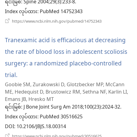
ဖွ
ရင်းမြစ်
‎: Spine 2004;29(3):233-8.
Index လုပ်ထား
င့်
‎: PubMed 14752343
(window
https://www.ncbi.nlm.nih.gov/pubmed/14752343
နေ
အသစ်
ဖွ
ပါ
င့်
Tranexamic acid is efficacious at decreasing
နေ
တယ
ပါ
the rate of blood loss in adolescent scoliosis
တယ်)
surgery: a randomized placebo-controlled
trial.
(window
Goobie SM, Zurakowski D, Glotzbecker MP, McCann
အသစ်
ME, Hedequist D, Brustowicz RM, Sethna NF, Karlin LI,
ဖွ
Emans JB, Hresko MT
ရင်းမြစ်
‎: J Bone Joint Surg Am 2018;100(23):2024-32.
င့်
Index လုပ်ထား
‎: PubMed 30516625
နေ
DOI
‎: 10.2106/JBJS.18.00314
ပါ
(window
https://www.ncbi.nlm.nih.gov/pubmed/30516625