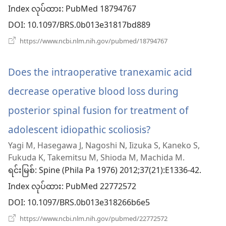
Index လုပ်ထား
င့်
‎: PubMed 18794767
DOI
‎: 10.1097/BRS.0b013e31817bd889
နေ
(window
https://www.ncbi.nlm.nih.gov/pubmed/18794767
ပါ
အသစ်
ဖွ
တယ်)
င့်
Does the intraoperative tranexamic acid
နေ
ပါ
decrease operative blood loss during
တယ်)
posterior spinal fusion for treatment of
adolescent idiopathic scoliosis?
(window
Yagi M, Hasegawa J, Nagoshi N, Iizuka S, Kaneko S,
အသစ်
Fukuda K, Takemitsu M, Shioda M, Machida M.
ဖွ
ရင်းမြစ်
‎: Spine (Phila Pa 1976) 2012;37(21):E1336-42.
Index လုပ်ထား
င့်
‎: PubMed 22772572
DOI
‎: 10.1097/BRS.0b013e318266b6e5
နေ
(window
https://www.ncbi.nlm.nih.gov/pubmed/22772572
ပါ