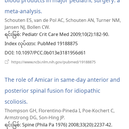
blood products in major pediatric surgery: a
meta-analysis.
(window
Schouten ES, van de Pol AC, Schouten AN, Turner NM,
အသစ်
Jansen NJ, Bollen CW.
ဖွ
ရင်းမြစ်
‎: Pediatr Crit Care Med 2009;10(2):182-90.
Index လုပ်ထား
င့်
‎: PubMed 19188875
DOI
‎: 10.1097/PCC.0b013e3181956d61
နေ
(window
https://www.ncbi.nlm.nih.gov/pubmed/19188875
ပါ
အသစ်
ဖွ
တယ်)
င့်
The role of Amicar in same-day anterior and
နေ
ပါ
posterior spinal fusion for idiopathic
တယ်)
scoliosis.
(window
Thompson GH, Florentino-Pineda I, Poe-Kochert C,
အသစ်
Armstrong DG, Son-Hing JP.
ဖွ
ရင်းမြစ်
‎: Spine (Phila Pa 1976) 2008;33(20):2237-42.