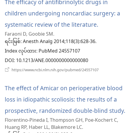
The efficacy of antifibrinolytic drugs in
နေ
ပါ
children undergoing noncardiac surgery: a
တယ်)
systematic review of the literature.
(window
Faraoni D, Goobie SM.
အသစ်
ရင်းမြစ်
‎: Anesth Analg 2014;118(3):628-36.
ဖွ
Index လုပ်ထား
‎: PubMed 24557107
င့်
DOI
‎: 10.1213/ANE.0000000000000080
နေ
(window
https://www.ncbi.nlm.nih.gov/pubmed/24557107
အသစ်
ပါ
ဖွ
င့်
The effect of Amicar on perioperative blood
တယ်)
နေ
ပါ
loss in idiopathic scoliosis: the results of a
တယ်)
prospective, randomized double-blind study.
(w
Florentino-Pineda I, Thompson GH, Poe-Kochert C,
အ
Huang RP, Haber LL, Blakemore LC.