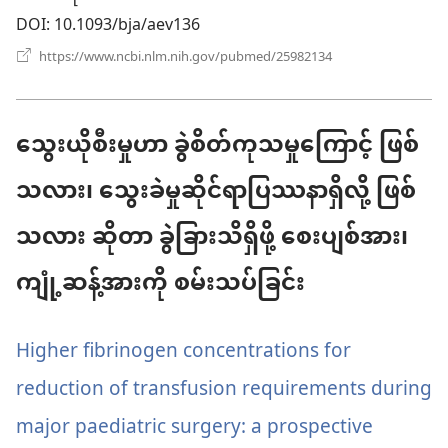
နေ
DOI
‎: 10.1093/bja/aev136
ပါ
(window
https://www.ncbi.nlm.nih.gov/pubmed/25982134
အသစ်
တယ်)
ဖွ
င့်
နေ
သွေးယိုစီးမှုဟာ ခွဲစိတ်ကုသမှုကြောင့် ဖြစ်
ပါ
တယ်)
သလား၊ သွေးခဲမှုဆိုင်ရာပြဿနာရှိလို့ ဖြစ်
သလား ဆိုတာ ခွဲခြားသိရှိဖို့ စေးပျစ်အား၊
ကျုံ့ဆန့်အားကို စမ်းသပ်ခြင်း
Higher fibrinogen concentrations for
reduction of transfusion requirements during
major paediatric surgery: a prospective