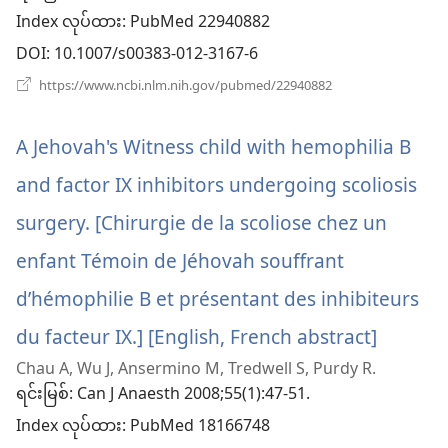
ဖွ
Index လုပ်ထား
‎: PubMed 22940882
င့်
DOI
‎: 10.1007/s00383-012-3167-6
နေ
(window
https://www.ncbi.nlm.nih.gov/pubmed/22940882
အသစ်
ပါ
ဖွ
င့်
A Jehovah's Witness child with hemophilia B
တယ်)
နေ
ပါ
and factor IX inhibitors undergoing scoliosis
တယ်)
surgery. [Chirurgie de la scoliose chez un
enfant Témoin de Jéhovah souffrant
d’hémophilie B et présentant des inhibiteurs
du facteur IX.] [English, French abstract]
(windo
Chau A, Wu J, Ansermino M, Tredwell S, Purdy R.
အသစ်
ရင်းမြစ်
‎: Can J Anaesth 2008;55(1):47-51.
ဖွ
Index လုပ်ထား
‎: PubMed 18166748