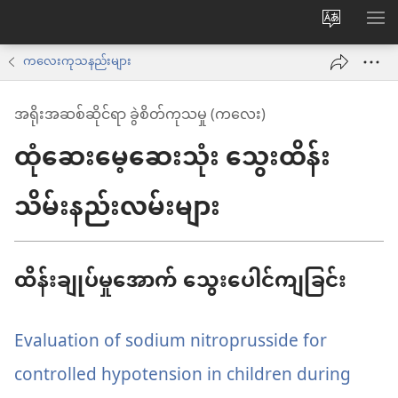
ဝ
စာရ
က်
ကလေးကုသနည်းများ
ဘ်
အရိုးအဆစ်ဆိုင်ရာ ခွဲစိတ်ကုသမှု (ကလေး)
ဆိုက်
ထုံဆေးမေ့ဆေးသုံး သွေးထိန်း
ဘာသာစက
ကို
သိမ်းနည်းလမ်းများ
ပြောင်း
ပါ
ထိန်းချုပ်မှုအောက် သွေးပေါင်ကျခြင်း
Evaluation of sodium nitroprusside for
controlled hypotension in children during