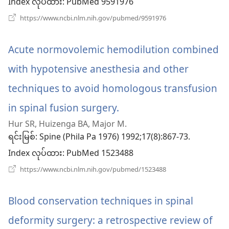
Index လုပ်ထား
‎: PubMed 9591976
င့်
(window
https://www.ncbi.nlm.nih.gov/pubmed/9591976
အသစ်
နေ
ဖွ
င့်
Acute normovolemic hemodilution combined
ပါ
နေ
ပါ
with hypotensive anesthesia and other
တယ်)
တယ်)
techniques to avoid homologous transfusion
in spinal fusion surgery.
(window
Hur SR, Huizenga BA, Major M.
အသစ်
ရင်းမြစ်
‎: Spine (Phila Pa 1976) 1992;17(8):867-73.
ဖွ
Index လုပ်ထား
‎: PubMed 1523488
င့်
(window
https://www.ncbi.nlm.nih.gov/pubmed/1523488
အသစ်
နေ
ဖွ
င့်
Blood conservation techniques in spinal
ပါ
နေ
ပါ
deformity surgery: a retrospective review of
တယ်)
တယ်)