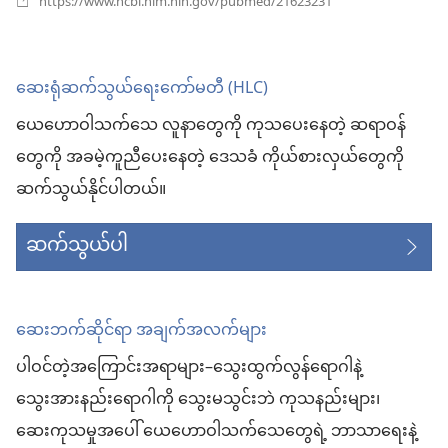
နေ
https://www.ncbi.nlm.nih.gov/pubmed/21623231
အသစ်
ပါ
ဖွ
င့်
တယ်)
နေ
ဆေးရုံဆက်သွယ်ရေးကော်မတီ (HLC)
ပါ
တယ်)
ယေဟောဝါသက်သေ လူနာတွေကို ကုသပေးနေတဲ့ ဆရာဝန်
တွေကို အခမဲ့ကူညီပေးနေတဲ့ ဒေသခံ ကိုယ်စားလှယ်တွေကို
ဆက်သွယ်နိုင်ပါတယ်။
ဆက်သွယ်ပါ
ဆေးဘက်ဆိုင်ရာ အချက်အလက်များ
ပါဝင်တဲ့အကြောင်းအရာများ–သွေးထွက်လွန်ရောဂါနဲ့
သွေးအားနည်းရောဂါကို သွေးမသွင်းဘဲ ကုသနည်းများ၊
ဆေးကုသမှုအပေါ် ယေဟောဝါသက်သေတွေရဲ့ ဘာသာရေးနဲ့