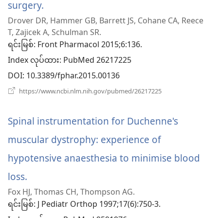
surgery.
(window
Drover DR, Hammer GB, Barrett JS, Cohane CA, Reece
အသစ်
T, Zajicek A, Schulman SR.
ဖွ
ရင်းမြစ်
‎: Front Pharmacol 2015;6:136.
Index လုပ်ထား
င့်
‎: PubMed 26217225
DOI
‎: 10.3389/fphar.2015.00136
နေ
(window
https://www.ncbi.nlm.nih.gov/pubmed/26217225
ပါ
အသစ်
ဖွ
တယ်)
င့်
Spinal instrumentation for Duchenne's
နေ
ပါ
muscular dystrophy: experience of
တယ်)
hypotensive anaesthesia to minimise blood
loss.
(window
Fox HJ, Thomas CH, Thompson AG.
အသစ်
ရင်းမြစ်
‎: J Pediatr Orthop 1997;17(6):750-3.
ဖွ