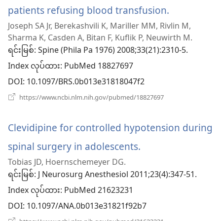
patients refusing blood transfusion.
(window
Joseph SA Jr, Berekashvili K, Mariller MM, Rivlin M,
အသစ်
Sharma K, Casden A, Bitan F, Kuflik P, Neuwirth M.
ဖွ
ရင်းမြစ်
‎: Spine (Phila Pa 1976) 2008;33(21):2310-5.
Index လုပ်ထား
င့်
‎: PubMed 18827697
DOI
‎: 10.1097/BRS.0b013e31818047f2
နေ
(window
https://www.ncbi.nlm.nih.gov/pubmed/18827697
ပါ
အသစ်
ဖွ
တယ်)
င့်
Clevidipine for controlled hypotension during
နေ
ပါ
spinal surgery in adolescents.
(window
တယ်)
Tobias JD, Hoernschemeyer DG.
အသစ်
ရင်းမြစ်
‎: J Neurosurg Anesthesiol 2011;23(4):347-51.
ဖွ
Index လုပ်ထား
‎: PubMed 21623231
င့်
DOI
‎: 10.1097/ANA.0b013e31821f92b7
(window