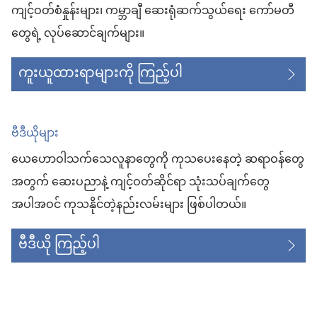
ကျင့်ဝတ်စံနှုန်းများ၊ ကမ္ဘာချီ ဆေးရုံဆက်သွယ်ရေး ကော်မတီ
တွေရဲ့ လုပ်ဆောင်ချက်များ။
ကူးယူထားရာများကို ကြည့်ပါ
ဗီဒီယိုများ
ယေဟောဝါသက်သေလူနာတွေကို ကုသပေးနေတဲ့ ဆရာဝန်တွေ
အတွက် ဆေးပညာနဲ့ ကျင့်ဝတ်ဆိုင်ရာ သုံးသပ်ချက်တွေ
အပါအဝင် ကုသနိုင်တဲ့နည်းလမ်းများ ဖြစ်ပါတယ်။
ဗီဒီယို ကြည့်ပါ