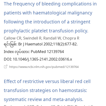
င့်
The frequency of bleeding complications in
တယ်)
နေ
ပါ
patients with haematological malignancy
တယ်)
following the introduction of a stringent
prophylactic platelet transfusion policy.
(windo
Callow CR, Swindell R, Randall W, Chopra R
အသစ်
ရင်းမြစ်
‎: Br J Haematol 2002;118(2):677-82.
ဖွ
Index လုပ်ထား
‎: PubMed 12139764
င့်
DOI
‎: 10.1046/j.1365-2141.2002.03616.x
နေ
(window
https://www.ncbi.nlm.nih.gov/pubmed/12139764
အသစ်
ပါ
ဖွ
င့်
Effect of restrictive versus liberal red cell
တယ်)
နေ
ပါ
transfusion strategies on haemostasis:
တယ်)
systematic review and meta-analysis.
(window