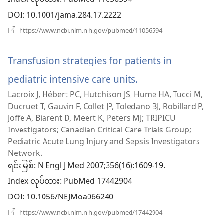
Index လုပ်ထား
နေ
DOI
‎: 10.1001/jama.284.17.2222
ပါ
(window
https://www.ncbi.nlm.nih.gov/pubmed/11056594
အသစ်
တယ်)
ဖွ
င့်
Transfusion strategies for patients in
နေ
ပါ
pediatric intensive care units.
(window
တယ်)
Lacroix J, Hébert PC, Hutchison JS, Hume HA, Tucci M,
အသစ်
Ducruet T, Gauvin F, Collet JP, Toledano BJ, Robillard P,
ဖွ
Joffe A, Biarent D, Meert K, Peters MJ; TRIPICU
Investigators; Canadian Critical Care Trials Group;
င့်
Pediatric Acute Lung Injury and Sepsis Investigators
နေ
Network.
ရင်းမြစ်
‎: N Engl J Med 2007;356(16):1609-19.
ပါ
Index လုပ်ထား
‎: PubMed 17442904
တယ်)
DOI
‎: 10.1056/NEJMoa066240
(window
https://www.ncbi.nlm.nih.gov/pubmed/17442904