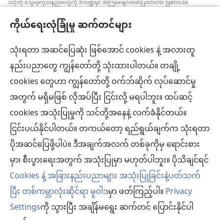
သင့်တဲ့ သွေးမဲ့ကုသနည်းတွေကို ဒီကဏ္ဍမှာ အကြမ်းဖျင်းဖော်ပြထားတာ ဖြစ်တယ်။
အချက်အလက်အသစ်တွေ အမြဲသိနေဖို့၊ ကုထုံးတွေအကြောင်း ရှင်းပြပေးဖို့၊ ကျန်းမာရေး
ကိုယ်ရေးလုံခြုံမှု ဆက်တင်များ
အခြေအနေနဲ့ပတ်သက်ပြီး လူနာရှင်တွေရဲ့ ဆန္ဒ၊ ဘာသာရေးယုံကြည်ချက်အတိုင်း လုပ်ဆောင်
ပေးဖို့က ဆေးဘက်ဆိုင်ရာကျွမ်းကျင်သူတစ်ဦးချင်းစီရဲ့တာဝန် ဖြစ်ပါတယ်။ ဒီကဏ္ဍထဲက
အကြံပြုချက်အားလုံးဟာ လူနာအားလုံးအတွက် သင့်တော်တာ၊ လက်ခံနိုင်စရာ ဖြစ်ချင်မှဖြစ်
သုံးရတာ အဆင်ပြေဆုံး ဖြစ်အောင် cookies နဲ့ အလားတူ
ပါလိမ့်မယ်။
နည်းပညာတွေ ကျွန်တော်တို့ သုံးထားပါတယ်။ တချို့
လူနာများ– ကျန်းမာရေးအခြေအနေ၊ ကုသနည်းတွေနဲ့ပတ်သက်ပြီး ဆရာဝန်တွေ၊ ဆေးဘက်
cookies တွေဟာ ကျွန်တော်တို့ ဝက်ဘ်ဆိုက် လုပ်ဆောင်မှု
ဆိုင်ရာကျွမ်းကျင်သူတွေနဲ့ အမြဲဆွေးနွေးပါ။ ကျန်းမာရေးမကောင်းဘူးလို့ထင်ရင် ဆရာဝန်နဲ့
ပြပါ။
အတွက် မရှိမဖြစ် လိုအပ်ပြီး ငြင်းလို့ မရပါဘူး။ ထပ်ဆင့်
လိုက်နာရန်စည်းကမ်းများနဲ့အညီ ဒီဝက်ဘ်ဆိုက်ကို အသုံးပြုရပါမယ်။
cookies အသုံးပြုမှုကို သင်တို့အနေနဲ့ လက်ခံနိုင်တယ်။
ငြင်းပယ်နိုင်ပါတယ်။ တကယ်တော့ ရည်ရွယ်ချက်က သုံးရတာ
ပိုအဆင်ပြေဖို့ပါပဲ။ ဒီအချက်အလက် တစ်ခုကိုမှ ရောင်းစား
အသွင်အပြင် ဆက်တင်များ
မှာ၊ စီးပွားရေးအတွက် အသုံးပြုမှာ မဟုတ်ပါဘူး။ ပိုသိချင်ရင်
Cookies နဲ့ အခြားနည်းပညာများ အသုံးပြုခြင်းနဲ့ပတ်သက်
ပြီး တစ်ကမ္ဘာလုံးဆိုင်ရာ မူဝါဒ
မှာ ဖတ်ကြည့်ပါ။
Privacy
Settings
ကို သွားပြီး အချိန်မရွေး ဆက်တင် ပြောင်းနိုင်ပါ
Copyright
© 2026 Watch Tower Bible and Tract Society of Pennsylvania.