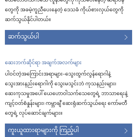
ယေဟောဝါသက်သေ လူနာတွေကို ကုသပေးနေတဲ့ ဆရာဝန်
တွေကို အခမဲ့ကူညီပေးနေတဲ့ ဒေသခံ ကိုယ်စားလှယ်တွေကို
ဆက်သွယ်နိုင်ပါတယ်။
ဆက်သွယ်ပါ
ဆေးဘက်ဆိုင်ရာ အချက်အလက်များ
ပါဝင်တဲ့အကြောင်းအရာများ–သွေးထွက်လွန်ရောဂါနဲ့
သွေးအားနည်းရောဂါကို သွေးမသွင်းဘဲ ကုသနည်းများ၊
ဆေးကုသမှုအပေါ် ယေဟောဝါသက်သေတွေရဲ့ ဘာသာရေးနဲ့
ကျင့်ဝတ်စံနှုန်းများ၊ ကမ္ဘာချီ ဆေးရုံဆက်သွယ်ရေး ကော်မတီ
တွေရဲ့ လုပ်ဆောင်ချက်များ။
ကူးယူထားရာများကို ကြည့်ပါ