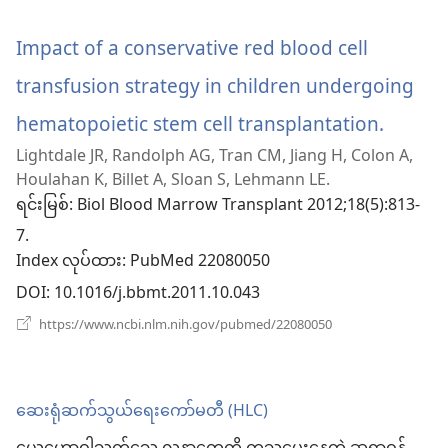
အသစ်
ဖွ
င့်
Impact of a conservative red blood cell
နေ
ပါ
transfusion strategy in children undergoing
တယ်)
hematopoietic stem cell transplantation.
(wind
Lightdale JR, Randolph AG, Tran CM, Jiang H, Colon A,
အသစ်
Houlahan K, Billet A, Sloan S, Lehmann LE.
ဖွ
ရင်းမြစ်
‎: Biol Blood Marrow Transplant 2012;18(5):813-
7.
င့်
Index လုပ်ထား
‎: PubMed 22080050
နေ
DOI
‎: 10.1016/j.bbmt.2011.10.043
ပါ
(window
https://www.ncbi.nlm.nih.gov/pubmed/22080050
အသစ်
တယ်)
ဖွ
င့်
နေ
ဆေးရုံဆက်သွယ်ရေးကော်မတီ (HLC)
ပါ
တယ်)