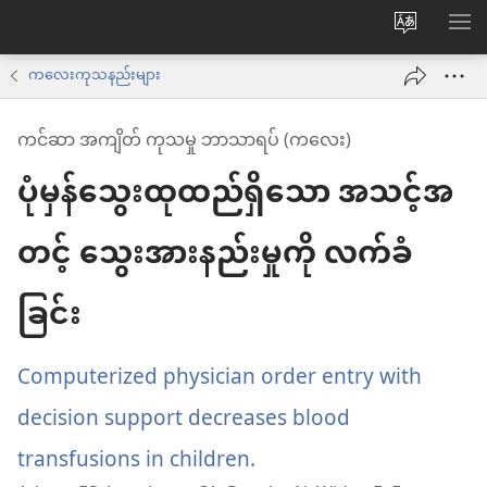
ဝ
စာရ
က်
ကလေးကုသနည်းများ
ဘ်
ကင်ဆာ အကျိတ် ကုသမှု ဘာသာရပ် (ကလေး)
ဆိုက်
ပုံမှန်သွေးထုထည်ရှိသော အသင့်အ
ဘာသာစက
ကို
တင့် သွေးအားနည်းမှုကို လက်ခံ
ပြောင်း
ပါ
ခြင်း
Computerized physician order entry with
decision support decreases blood
transfusions in children.
(window