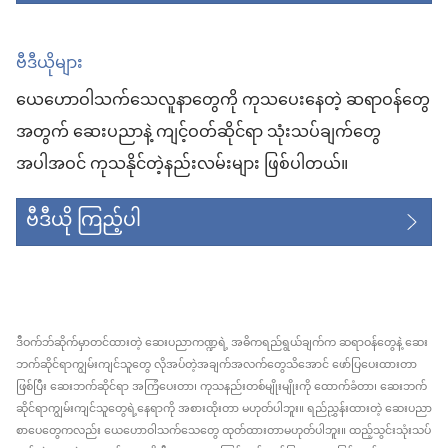
ဗီဒီယိုများ
ယေဟောဝါသက်သေလူနာတွေကို ကုသပေးနေတဲ့ ဆရာဝန်တွေ
အတွက် ဆေးပညာနဲ့ ကျင့်ဝတ်ဆိုင်ရာ သုံးသပ်ချက်တွေ
အပါအဝင် ကုသနိုင်တဲ့နည်းလမ်းများ ဖြစ်ပါတယ်။
ဗီဒီယို ကြည့်ပါ
ဒီဝက်ဘ်ဆိုက်မှာတင်ထားတဲ့ ဆေးပညာကဏ္ဍရဲ့ အဓိကရည်ရွယ်ချက်က ဆရာဝန်တွေနဲ့ ဆေး
ဘက်ဆိုင်ရာကျွမ်းကျင်သူတွေ လိုအပ်တဲ့အချက်အလက်တွေသိအောင် ဖော်ပြပေးထားတာ
ဖြစ်ပြီး ဆေးဘက်ဆိုင်ရာ အကြံပေးတာ၊ ကုသနည်းတစ်မျိုးမျိုးကို ထောက်ခံတာ၊ ဆေးဘက်
ဆိုင်ရာကျွမ်းကျင်သူတွေရဲ့နေရာကို အစားထိုးတာ မဟုတ်ပါဘူး။ ရည်ညွှန်းထားတဲ့ ဆေးပညာ
စာပေတွေကလည်း ယေဟောဝါသက်သေတွေ ထုတ်ထားတာမဟုတ်ပါဘူး။ ထည့်သွင်းသုံးသပ်