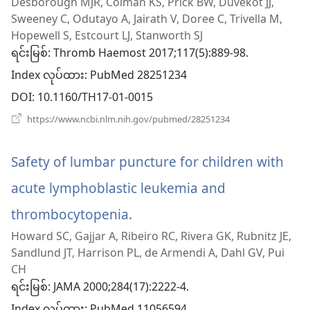
Desborough MJR, Colman KS, Prick BW, Duvekot JJ,
အသစ်
Sweeney C, Odutayo A, Jairath V, Doree C, Trivella M,
ဖွ
Hopewell S, Estcourt LJ, Stanworth SJ
ရင်းမြစ်
‎: Thromb Haemost 2017;117(5):889-98.
င့်
Index လုပ်ထား
‎: PubMed 28251234
နေ
DOI
‎: 10.1160/TH17-01-0015
ပါ
(window
https://www.ncbi.nlm.nih.gov/pubmed/28251234
အသစ်
တယ်)
ဖွ
င့်
Safety of lumbar puncture for children with
နေ
ပါ
acute lymphoblastic leukemia and
တယ်)
thrombocytopenia.
(window
Howard SC, Gajjar A, Ribeiro RC, Rivera GK, Rubnitz JE,
အသစ်
Sandlund JT, Harrison PL, de Armendi A, Dahl GV, Pui
ဖွ
CH
ရင်းမြစ်
‎: JAMA 2000;284(17):2222-4.
င့်
‎: PubMed 11056594