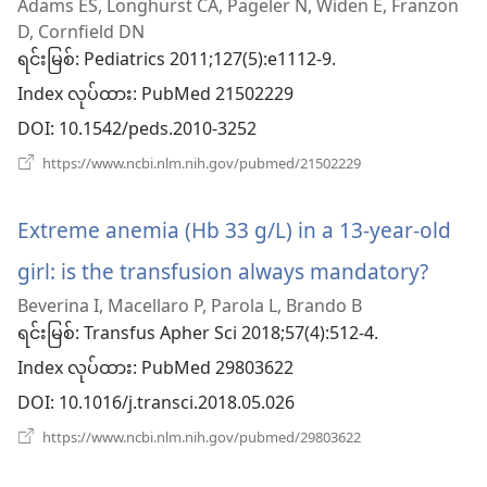
Adams ES, Longhurst CA, Pageler N, Widen E, Franzon
အသစ်
D, Cornfield DN
ဖွ
ရင်းမြစ်
‎: Pediatrics 2011;127(5):e1112-9.
Index လုပ်ထား
င့်
‎: PubMed 21502229
DOI
‎: 10.1542/peds.2010-3252
နေ
(window
https://www.ncbi.nlm.nih.gov/pubmed/21502229
ပါ
အသစ်
ဖွ
တယ်)
င့်
Extreme anemia (Hb 33 g/L) in a 13-year-old
နေ
ပါ
girl: is the transfusion always mandatory?
(win
တယ်)
Beverina I, Macellaro P, Parola L, Brando B
အသစ
ရင်းမြစ်
‎: Transfus Apher Sci 2018;57(4):512-4.
ဖွ
Index လုပ်ထား
‎: PubMed 29803622
င့်
DOI
‎: 10.1016/j.transci.2018.05.026
နေ
(window
https://www.ncbi.nlm.nih.gov/pubmed/29803622
အသစ်
ပါ
ဖွ