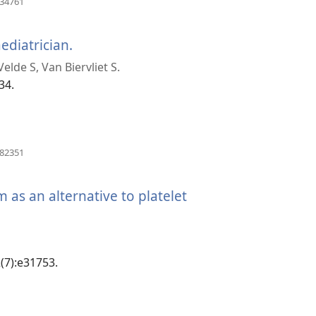
နေ
034761
အသစ်
ပါ
ဖွ
င့်
ediatrician.
(window
တယ်)
နေ
lde S, Van Biervliet S.
ပါ
အသစ်
တယ်)
34.
ဖွ
င့်
နေ
(window
982351
အသစ်
ပါ
ဖွ
င့်
m as an alternative to platelet
တယ်)
နေ
ပါ
dow
တယ်)
်
2(7):e31753.