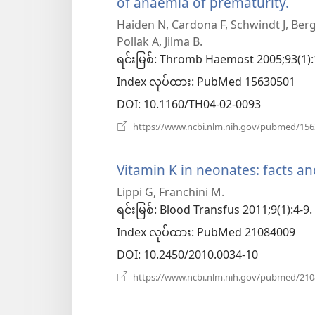
of anaemia of prematurity.
(wi
Haiden N, Cardona F, Schwindt J, Berg
အသ
Pollak A, Jilma B.
ဖွ
ရင်းမြစ်
‎: Thromb Haemost 2005;93(1):
Index လုပ်ထား
င့်
‎: PubMed 15630501
DOI
‎: 10.1160/TH04-02-0093
နေ
https://www.ncbi.nlm.nih.gov/pubmed/15
ပါ
တယ
Vitamin K in neonates: facts a
Lippi G, Franchini M.
ရင်းမြစ်
‎: Blood Transfus 2011;9(1):4-9.
Index လုပ်ထား
‎: PubMed 21084009
DOI
‎: 10.2450/2010.0034-10
https://www.ncbi.nlm.nih.gov/pubmed/21