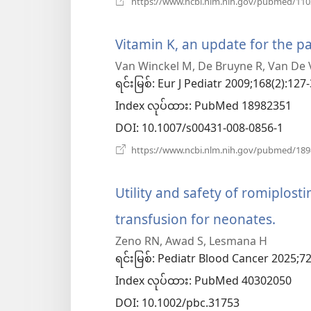
https://www.ncbi.nlm.nih.gov/pubmed/11
Vitamin K, an update for the pa
Van Winckel M, De Bruyne R, Van De Ve
ရင်းမြစ်
‎: Eur J Pediatr 2009;168(2):127-
Index လုပ်ထား
‎: PubMed 18982351
DOI
‎: 10.1007/s00431-008-0856-1
https://www.ncbi.nlm.nih.gov/pubmed/18
Utility and safety of romiplosti
transfusion for neonates.
(win
Zeno RN, Awad S, Lesmana H
အသစ
ရင်းမြစ်
‎: Pediatr Blood Cancer 2025;7
ဖွ
Index လုပ်ထား
‎: PubMed 40302050
င့်
DOI
‎: 10.1002/pbc.31753