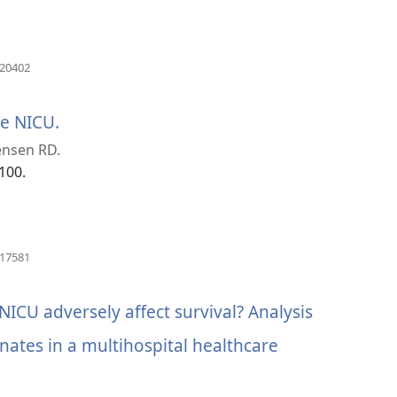
ဖွ
င့်
(window
220402
အသစ်
နေ
ဖွ
င့်
e NICU.
(window
ပါ
နေ
ensen RD.
ပါ
အသစ်
တယ်)
တယ်)
-100.
ဖွ
င့်
နေ
(window
917581
အသစ်
ပါ
ဖွ
င့်
 NICU adversely affect survival? Analysis
တယ်)
နေ
ပါ
ates in a multihospital healthcare
တယ်)