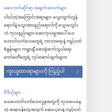
ဆေးဘက်ဆိုင်ရာ အချက်အလက်များ
ပါဝင်တဲ့အကြောင်းအရာများ–သွေးထွက်လွန်
ရောဂါနဲ့ သွေးအားနည်းရောဂါကို သွေးမသွင်း
ဘဲ ကုသနည်းများ၊ ဆေးကုသမှုအပေါ် ယေ
ဟောဝါသက်သေတွေရဲ့ ဘာသာရေးနဲ့ ကျင့်ဝတ်
စံနှုန်းများ၊ ကမ္ဘာချီ ဆေးရုံဆက်သွယ်ရေး
ကော်မတီတွေရဲ့ လုပ်ဆောင်ချက်များ။
ကူးယူထားရာများကို ကြည့်ပါ
ဗီဒီယိုများ
ယေဟောဝါသက်သေလူနာတွေကို ကုသပေးနေ
တဲ့ ဆရာဝန်တွေအတွက် ဆေးပညာနဲ့ ကျင့်ဝတ်