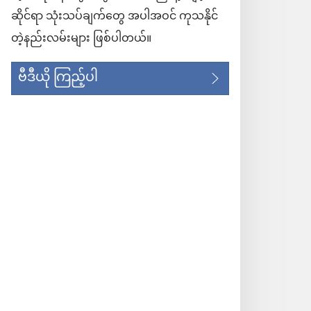
ဆိုင်ရာ သုံးသပ်ချက်တွေ အပါအဝင် ကုသနိုင်
တဲ့နည်းလမ်းများ ဖြစ်ပါတယ်။
ဗီဒီယို ကြည့်ပါ