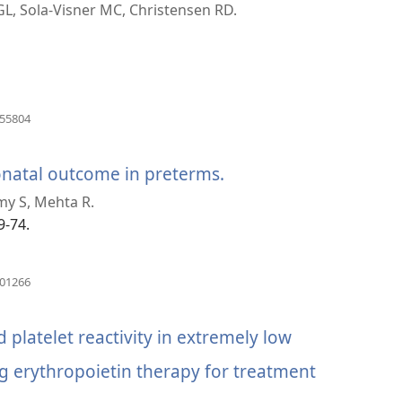
L, Sola-Visner MC, Christensen RD.
(window
855804
အသစ်
ဖွ
င့်
natal outcome in preterms.
(window
နေ
my S, Mehta R.
ပါ
အသစ်
တယ်)
9-74.
ဖွ
င့်
(window
401266
အသစ်
နေ
ဖွ
င့်
platelet reactivity in extremely low
ပါ
နေ
ပါ
g erythropoietin therapy for treatment
တယ်)
တယ်)