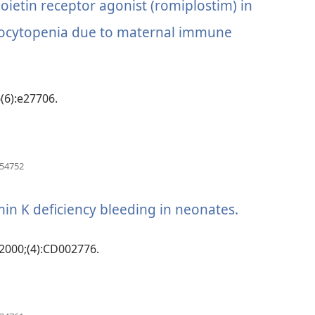
etin receptor agonist (romiplostim) in
တယ်)
နေ
ပါ
cytopenia due to maternal immune
တယ်)
6(6):e27706.
(window
854752
အသစ်
ဖွ
င့်
min K deficiency bleeding in neonates.
(window
နေ
ပါ
အသစ်
တယ်)
 2000;(4):CD002776.
ဖွ
င့်
(window