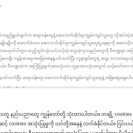
(window
/
အသစ်
ဖွ
င့်
နေ
ပါ
ဓိကရည်ရွယ်ချက်က ဆရာဝန်တွေနဲ့ ဆေးဘက်ဆိုင်ရာကျွမ်းကျင်သူတွေ လိုအပ်တ
တယ်)
ိုးမျိုးကို ထောက်ခံတာ၊ ဆေးဘက်ဆိုင်ရာကျွမ်းကျင်သူတွေရဲ့နေရာကို အစားထိ
ပါဘူး။ ထည့်သွင်းသုံးသပ်သင့်တဲ့ သွေးမဲ့ကုသနည်းတွေကို ဒီကဏ္ဍမှာ အ
းပြပေးဖို့၊ ကျန်းမာရေးအခြေအနေနဲ့ပတ်သက်ပြီး လူနာရှင်တွေရဲ့ ဆန္ဒ၊ ဘာသာရေ
ပါတယ်။ ဒီကဏ္ဍထဲက အကြံပြုချက်အားလုံးဟာ လူနာအားလုံးအတွက် သင့်တော်တာ၊ လက်ခံ
တ်သက်ပြီး ဆရာဝန်တွေ၊ ဆေးဘက်ဆိုင်ရာကျွမ်းကျင်သူတွေနဲ့ အမြဲဆွေးနွေးပါ။ က
အသုံးပြုရပါမယ်။
းတူ နည်းပညာတွေ ကျွန်တော်တို့ သုံးထားပါတယ်။ တချို့ cookies တ
ပ်ဆင့် cookies အသုံးပြုမှုကို သင်တို့အနေနဲ့ လက်ခံနိုင်တယ်။ ငြ