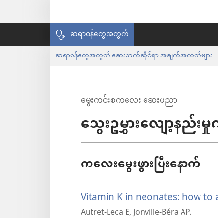
ဆရာဝန်တွေအတွက်
ဆရာဝန်တွေအတွက် ဆေးဘက်ဆိုင်ရာ အချက်အလက်များ
မွေးကင်းစကလေး ဆေးပညာ
သွေးဥမွှားလျော့နည်းမှု
ကလေးမွေးဖွားပြီးနောက်
Vitamin K in neonates: how to
Autret-Leca E, Jonville-Béra AP.