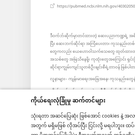
နေ
https://pubmed.ncbi.nlm.nih.gov/40302050
ပါ
တယ်)
ဒီဝက်ဘ်ဆိုက်မှာတင်ထားတဲ့ ဆေးပညာကဏ္ဍရဲ့ အ
ပြီး ဆေးဘက်ဆိုင်ရာ အကြံပေးတာ၊ ကုသနည်းတစ်မျ
တွေကလည်း ယေဟောဝါသက်သေတွေ ထုတ်ထားတာမဟုတ်
အသစ်တွေ အမြဲသိနေဖို့၊ ကုထုံးတွေအကြောင်း ရှင်
ဆိုင်ရာကျွမ်းကျင်သူတစ်ဦးချင်းစီရဲ့တာဝန် ဖြစ်
လူနာများ– ကျန်းမာရေးအခြေအနေ၊ ကုသနည်းတွေနဲ့ပ
လိုက်နာရန်စည်းကမ်းများနဲ့အညီ ဒီဝက်ဘ်ဆိုက်ကို 
ကိုယ်ရေးလုံခြုံမှု ဆက်တင်များ
သုံးရတာ အဆင်ပြေဆုံး ဖြစ်အောင် cookies နဲ့ အလာ
အသွင်အပြင် ဆက်တင်များ
အတွက် မရှိမဖြစ် လိုအပ်ပြီး ငြင်းလို့ မရပါဘူး။ ထ