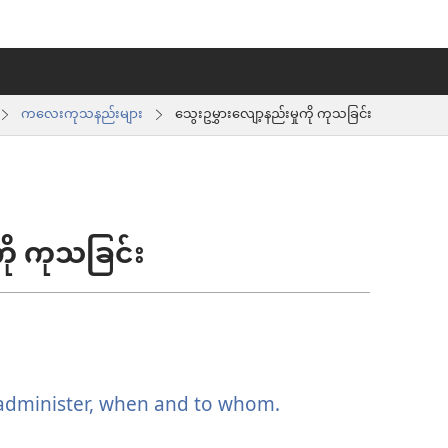
ကလေးကုသနည်းများ
သွေးဥမွှားလျော့နည်းမှုကို ကုသခြင်း
ကို ကုသခြင်း
 administer, when and to whom.
(window
အသစ်