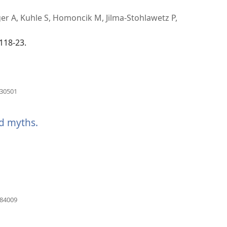
ndow
er A, Kuhle S, Homoncik M, Jilma-Stohlawetz P,
စ်
118-23.
(window
630501
အသစ်
ဖွ
်)
င့်
nd myths.
(window
နေ
ပါ
အသစ်
တယ်)
ဖွ
င့်
နေ
(window
084009
အသစ်
ပါ
ဖွ
င့်