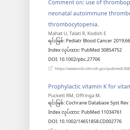
Comment on: use of thrombopoi
neonatal autoimmune thrombo
thrombocytopenia.
(window
Mahat U, Talati R, Kodish E
အသစ်
ရင်းမြစ်
‎: Pediatr Blood Cancer 2019;6
ဖွ
Index လုပ်ထား
‎: PubMed 30854752
င့်
DOI
‎: 10.1002/pbc.27706
နေ
https://www.ncbi.nlm.nih.gov/pubmed/30
ပါ
Prophylactic vitamin K for vita
တယ်)
Puckett RM, Offringa M.
ရင်းမြစ်
‎: Cochrane Database Syst Rev
Index လုပ်ထား
‎: PubMed 11034761
DOI
‎: 10.1002/14651858.CD002776