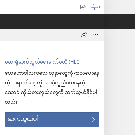
မြန်မာ
ဘာသာစကား
ရွေးချယ်
ပါ
ဆေးရုံဆက်သွယ်ရေးကော်မတီ (HLC)
ယေဟောဝါသက်သေ လူနာတွေကို ကုသပေးနေ
တဲ့ ဆရာဝန်တွေကို အခမဲ့ကူညီပေးနေတဲ့
ဒေသခံ ကိုယ်စားလှယ်တွေကို ဆက်သွယ်နိုင်ပါ
တယ်။
ဆက်သွယ်ပါ