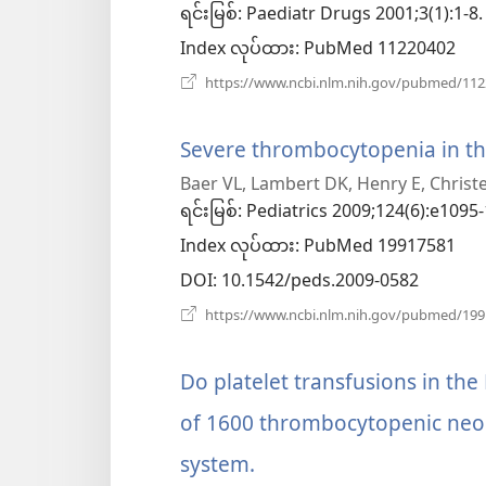
ရင်းမြစ်
‎: Paediatr Drugs 2001;3(1):1-8.
Index လုပ်ထား
‎: PubMed 11220402
https://www.ncbi.nlm.nih.gov/pubmed/11
Severe thrombocytopenia in th
Baer VL, Lambert DK, Henry E, Christ
ရင်းမြစ်
‎: Pediatrics 2009;124(6):e1095
Index လုပ်ထား
‎: PubMed 19917581
DOI
‎: 10.1542/peds.2009-0582
https://www.ncbi.nlm.nih.gov/pubmed/19
Do platelet transfusions in the
of 1600 thrombocytopenic neon
system.
(window