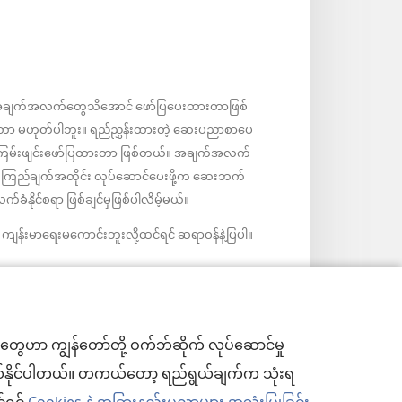
ဲ့အချက်အလက်တွေသိအောင် ဖော်ပြပေးထားတာဖြစ်
ုးတာ မဟုတ်ပါဘူး။ ရည်ညွှန်းထားတဲ့ ဆေးပညာစာပေ
ကြမ်းဖျင်းဖော်ပြထားတာ ဖြစ်တယ်။ အချက်အလက်
းယုံကြည်ချက်အတိုင်း လုပ်ဆောင်ပေးဖို့က ဆေးဘက်
နိုင်စရာ ဖြစ်ချင်မှဖြစ်ပါလိမ့်မယ်။
ျန်းမာရေးမကောင်းဘူးလို့ထင်ရင် ဆရာဝန်နဲ့ပြပါ။
ွေဟာ ကျွန်တော်တို့ ဝက်ဘ်ဆိုက် လုပ်ဆောင်မှု
င်းပယ်နိုင်ပါတယ်။ တကယ်တော့ ရည်ရွယ်ချက်က သုံးရ