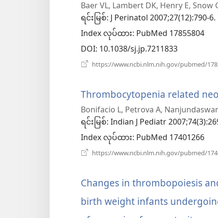
Baer VL, Lambert DK, Henry E, Snow G
အသစ်
ရင်းမြစ်
‎: J Perinatol 2007;27(12):790-6.
ဖွ
Index လုပ်ထား
‎: PubMed 17855804
င့်
DOI
‎: 10.1038/sj.jp.7211833
နေ
https://www.ncbi.nlm.nih.gov/pubmed/17
ပါ
Thrombocytopenia related neo
တယ်)
Bonifacio L, Petrova A, Nanjundaswa
ရင်းမြစ်
‎: Indian J Pediatr 2007;74(3):26
Index လုပ်ထား
‎: PubMed 17401266
https://www.ncbi.nlm.nih.gov/pubmed/17
Changes in thrombopoiesis and 
birth weight infants undergoin