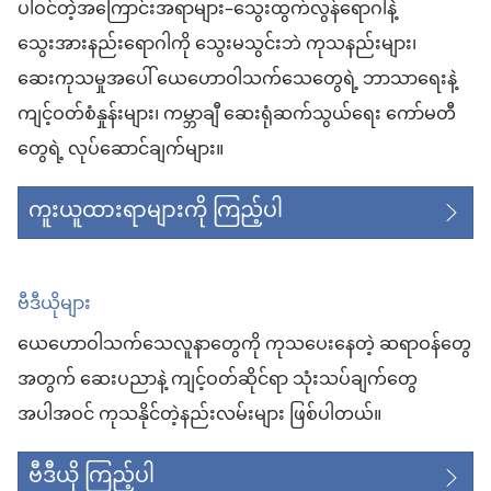
ပါဝင်တဲ့အကြောင်းအရာများ–သွေးထွက်လွန်ရောဂါနဲ့
သွေးအားနည်းရောဂါကို သွေးမသွင်းဘဲ ကုသနည်းများ၊
ဆေးကုသမှုအပေါ် ယေဟောဝါသက်သေတွေရဲ့ ဘာသာရေးနဲ့
ကျင့်ဝတ်စံနှုန်းများ၊ ကမ္ဘာချီ ဆေးရုံဆက်သွယ်ရေး ကော်မတီ
တွေရဲ့ လုပ်ဆောင်ချက်များ။
ကူးယူထားရာများကို ကြည့်ပါ
ဗီဒီယိုများ
ယေဟောဝါသက်သေလူနာတွေကို ကုသပေးနေတဲ့ ဆရာဝန်တွေ
အတွက် ဆေးပညာနဲ့ ကျင့်ဝတ်ဆိုင်ရာ သုံးသပ်ချက်တွေ
အပါအဝင် ကုသနိုင်တဲ့နည်းလမ်းများ ဖြစ်ပါတယ်။
ဗီဒီယို ကြည့်ပါ