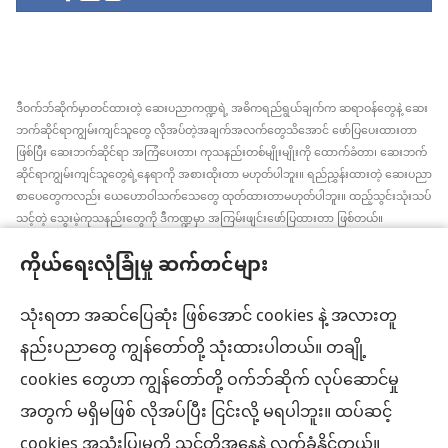
ဒီဝက်ဘ်ဆိုက်မှာတင်ထားတဲ့ ဆေးပညာကဏ္ဍရဲ့ အဓိကရည်ရွယ်ချက်က ဆရာဝန်တွေနဲ့ ဆေး
ဘက်ဆိုင်ရာကျွမ်းကျင်သူတွေ လိုအပ်တဲ့အချက်အလက်တွေသိအောင် ဖော်ပြပေးထားတာ
ဖြစ်ပြီး ဆေးဘက်ဆိုင်ရာ အကြံပေးတာ၊ ကုသနည်းတစ်မျိုးမျိုးကို ထောက်ခံတာ၊ ဆေးဘက်
ဆိုင်ရာကျွမ်းကျင်သူတွေရဲ့နေရာကို အစားထိုးတာ မဟုတ်ပါဘူး။ ရည်ညွှန်းထားတဲ့ ဆေးပညာ
စာပေတွေကလည်း ယေဟောဝါသက်သေတွေ ထုတ်ထားတာမဟုတ်ပါဘူး။ ထည့်သွင်းသုံးသပ်
သင့်တဲ့ သွေးမဲ့ကုသနည်းတွေကို ဒီကဏ္ဍမှာ အကြမ်းဖျင်းဖော်ပြထားတာ ဖြစ်တယ်။
အချက်အလက်အသစ်တွေ အမြဲသိနေဖို့၊ ကုထုံးတွေအကြောင်း ရှင်းပြပေးဖို့၊ ကျန်းမာရေး
ကိုယ်ရေးလုံခြုံမှု ဆက်တင်များ
အခြေအနေနဲ့ပတ်သက်ပြီး လူနာရှင်တွေရဲ့ ဆန္ဒ၊ ဘာသာရေးယုံကြည်ချက်အတိုင်း လုပ်ဆောင်
ပေးဖို့က ဆေးဘက်ဆိုင်ရာကျွမ်းကျင်သူတစ်ဦးချင်းစီရဲ့တာဝန် ဖြစ်ပါတယ်။ ဒီကဏ္ဍထဲက
အကြံပြုချက်အားလုံးဟာ လူနာအားလုံးအတွက် သင့်တော်တာ၊ လက်ခံနိုင်စရာ ဖြစ်ချင်မှဖြစ်
သုံးရတာ အဆင်ပြေဆုံး ဖြစ်အောင် cookies နဲ့ အလားတူ
ပါလိမ့်မယ်။
နည်းပညာတွေ ကျွန်တော်တို့ သုံးထားပါတယ်။ တချို့
လူနာများ– ကျန်းမာရေးအခြေအနေ၊ ကုသနည်းတွေနဲ့ပတ်သက်ပြီး ဆရာဝန်တွေ၊ ဆေးဘက်
cookies တွေဟာ ကျွန်တော်တို့ ဝက်ဘ်ဆိုက် လုပ်ဆောင်မှု
ဆိုင်ရာကျွမ်းကျင်သူတွေနဲ့ အမြဲဆွေးနွေးပါ။ ကျန်းမာရေးမကောင်းဘူးလို့ထင်ရင် ဆရာဝန်နဲ့
ပြပါ။
အတွက် မရှိမဖြစ် လိုအပ်ပြီး ငြင်းလို့ မရပါဘူး။ ထပ်ဆင့်
လိုက်နာရန်စည်းကမ်းများနဲ့အညီ ဒီဝက်ဘ်ဆိုက်ကို အသုံးပြုရပါမယ်။
cookies အသုံးပြုမှုကို သင်တို့အနေနဲ့ လက်ခံနိုင်တယ်။