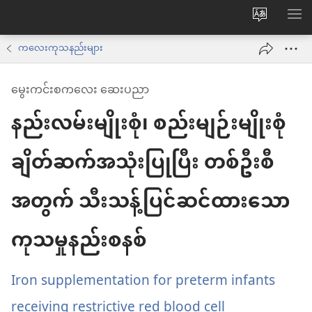
ဝ
စာရ
က်
ကလေးကုသနည်းများ
ဘ်
မွေးကင်းစကလေး ဆေးပညာ
ဆိုက်
နည်းလမ်းမျိုးစုံ၊ စည်းမျဉ်းမျိုးစုံ
ဘာသာစက
ကို
ချိတ်ဆက်အသုံးပြုပြီး တစ်ဦးစီ
ပြောင်း
ပါ
အတွက် သီးသန့်ပြင်ဆင်ထားသော
ကုသမှုနည်းစနစ်
Iron supplementation for preterm infants
receiving restrictive red blood cell