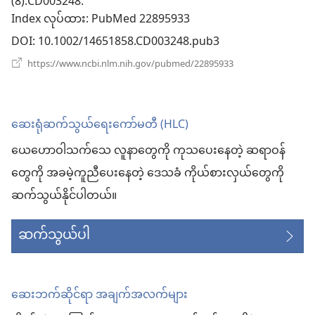
(8):CD003248.
Index လုပ်ထား
င့်
‎: PubMed 22895933
DOI
‎: 10.1002/14651858.CD003248.pub3
နေ
(window
https://www.ncbi.nlm.nih.gov/pubmed/22895933
ပါ
အသစ်
ဖွ
တယ်)
င့်
နေ
ဆေးရုံဆက်သွယ်ရေးကော်မတီ (HLC)
ပါ
တယ်)
ယေဟောဝါသက်သေ လူနာတွေကို ကုသပေးနေတဲ့ ဆရာဝန်
တွေကို အခမဲ့ကူညီပေးနေတဲ့ ဒေသခံ ကိုယ်စားလှယ်တွေကို
ဆက်သွယ်နိုင်ပါတယ်။
ဆက်သွယ်ပါ
ဆေးဘက်ဆိုင်ရာ အချက်အလက်များ