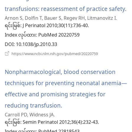
transfusions: reassessment of practice safety.
(
Arnon S, Dolfin T, Bauer S, Regev RH, Litmanovitz I.
အ
ရင်းမြစ်
‎: J Perinatol 2010;30(11):736-40.
ဖွ
Index လုပ်ထား
‎: PubMed 20220759
င့်
DOI
‎: 10.1038/jp.2010.33
န
(window
https://www.ncbi.nlm.nih.gov/pubmed/20220759
အသစ်
ပါ
ဖွ
င့်
Nonpharmacological, blood conservation
တ
နေ
ပါ
techniques for preventing neonatal anemia—
တယ်)
effective and promising strategies for
reducing transfusion.
(window
Carroll PD, Widness JA.
အသစ်
ရင်းမြစ်
‎: Semin Perinatol 2012;36(4):232-43.
ဖွ
‎: PubMed 22818543