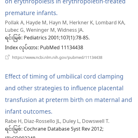
on erythropoiesis in erythropoietin-treated
တယ်)
premature infants.
(window
Pollak A, Hayde M, Hayn M, Herkner K, Lombard KA,
အသစ်
Lubec G, Weninger M, Widness JA.
ဖွ
ရင်းမြစ်
‎: Pediatrics 2001;107(1):78-85.
Index လုပ်ထား
င့်
‎: PubMed 11134438
(window
https://www.ncbi.nlm.nih.gov/pubmed/11134438
နေ
အသစ်
ဖွ
ပါ
င့်
Effect of timing of umbilical cord clamping
နေ
တယ်)
ပါ
and other strategies to influence placental
တယ်)
transfusion at preterm birth on maternal and
infant outcomes.
(window
Rabe H, Diaz-Rossello JL, Duley L, Dowswell T.
အသစ်
ရင်းမြစ်
‎: Cochrane Database Syst Rev 2012;
ဖွ