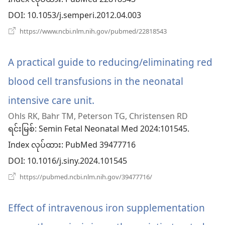
Index လုပ်ထား
င့်
DOI
‎: 10.1053/j.semperi.2012.04.003
နေ
(window
https://www.ncbi.nlm.nih.gov/pubmed/22818543
အသစ်
ပါ
ဖွ
င့်
A practical guide to reducing/eliminating red
တယ်)
နေ
ပါ
blood cell transfusions in the neonatal
တယ်)
intensive care unit.
(window
Ohls RK, Bahr TM, Peterson TG, Christensen RD
အသစ်
ရင်းမြစ်
‎: Semin Fetal Neonatal Med 2024:101545.
ဖွ
Index လုပ်ထား
‎: PubMed 39477716
င့်
DOI
‎: 10.1016/j.siny.2024.101545
နေ
(window
https://pubmed.ncbi.nlm.nih.gov/39477716/
အသစ်
ပါ
ဖွ
င့်
Effect of intravenous iron supplementation
တယ်)
နေ
ပါ