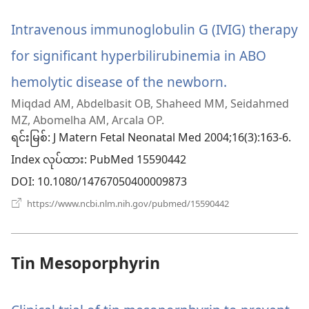
ပါ
ဖွ
င့်
Intravenous immunoglobulin G (IVIG) therapy
တယ်)
နေ
ပါ
for significant hyperbilirubinemia in ABO
တယ်)
hemolytic disease of the newborn.
(window
Miqdad AM, Abdelbasit OB, Shaheed MM, Seidahmed
အသစ်
MZ, Abomelha AM, Arcala OP.
ဖွ
ရင်းမြစ်
‎: J Matern Fetal Neonatal Med 2004;16(3):163-6.
Index လုပ်ထား
င့်
‎: PubMed 15590442
DOI
‎: 10.1080/14767050400009873
နေ
(window
https://www.ncbi.nlm.nih.gov/pubmed/15590442
ပါ
အသစ်
ဖွ
တယ်)
င့်
နေ
Tin Mesoporphyrin
ပါ
တယ်)