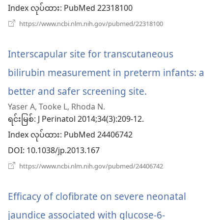
ဖွ
Index လုပ်ထား
‎: PubMed 22318100
င့်
(window
https://www.ncbi.nlm.nih.gov/pubmed/22318100
အသစ်
နေ
ဖွ
င့်
Interscapular site for transcutaneous
ပါ
နေ
ပါ
bilirubin measurement in preterm infants: a
တယ်)
တယ်)
better and safer screening site.
(window
Yaser A, Tooke L, Rhoda N.
အသစ်
ရင်းမြစ်
‎: J Perinatol 2014;34(3):209-12.
ဖွ
Index လုပ်ထား
‎: PubMed 24406742
င့်
DOI
‎: 10.1038/jp.2013.167
နေ
(window
https://www.ncbi.nlm.nih.gov/pubmed/24406742
အသစ်
ပါ
ဖွ
င့်
Efficacy of clofibrate on severe neonatal
တယ်)
နေ
ပါ
jaundice associated with glucose-6-
တယ်)