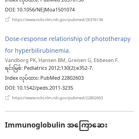
Index လုပ်ထား
နေ
DOI
‎: 10.1056/NEJMoa1501074
ပါ
(window
https://www.ncbi.nlm.nih.gov/pubmed/26376136
အသစ်
တယ်)
ဖွ
င့်
Dose-response relationship of phototherapy
နေ
ပါ
for hyperbilirubinemia.
(window
တယ်)
Vandborg PK, Hansen BM, Greisen G, Ebbesen F.
အသစ်
ရင်းမြစ်
‎: Pediatrics 2012;130(2):e352-7.
ဖွ
Index လုပ်ထား
‎: PubMed 22802603
င့်
DOI
‎: 10.1542/peds.2011-3235
နေ
(window
https://www.ncbi.nlm.nih.gov/pubmed/22802603
အသစ်
ပါ
ဖွ
င့်
တယ်)
နေ
Immunoglobulin အကြောဆေး
ပါ
တယ်)