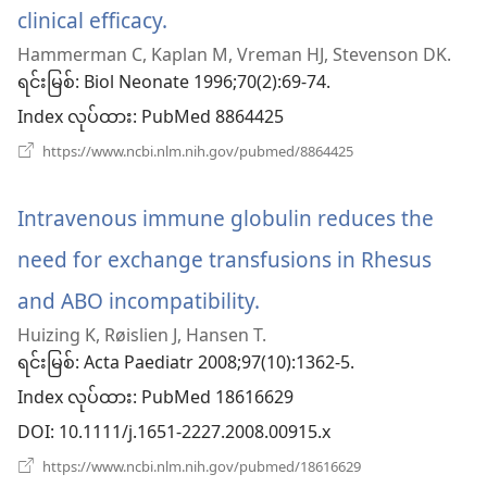
clinical efficacy.
(window
Hammerman C, Kaplan M, Vreman HJ, Stevenson DK.
အသစ်
ရင်းမြစ်
‎: Biol Neonate 1996;70(2):69-74.
ဖွ
Index လုပ်ထား
‎: PubMed 8864425
င့်
(window
https://www.ncbi.nlm.nih.gov/pubmed/8864425
အသစ်
နေ
ဖွ
င့်
Intravenous immune globulin reduces the
ပါ
နေ
ပါ
need for exchange transfusions in Rhesus
တယ်)
တယ်)
and ABO incompatibility.
(window
Huizing K, Røislien J, Hansen T.
အသစ်
ရင်းမြစ်
‎: Acta Paediatr 2008;97(10):1362-5.
ဖွ
Index လုပ်ထား
‎: PubMed 18616629
င့်
DOI
‎: 10.1111/j.1651-2227.2008.00915.x
နေ
(window
https://www.ncbi.nlm.nih.gov/pubmed/18616629
အသစ်