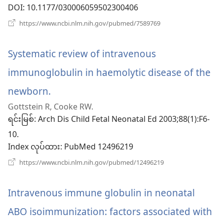
င့်
DOI
‎: 10.1177/030006059502300406
နေ
(window
https://www.ncbi.nlm.nih.gov/pubmed/7589769
အသစ်
ပါ
ဖွ
င့်
Systematic review of intravenous
တယ်)
နေ
ပါ
immunoglobulin in haemolytic disease of the
တယ်)
newborn.
(window
Gottstein R, Cooke RW.
အသစ်
ရင်းမြစ်
‎: Arch Dis Child Fetal Neonatal Ed 2003;88(1):F6-
ဖွ
10.
Index လုပ်ထား
င့်
‎: PubMed 12496219
(window
https://www.ncbi.nlm.nih.gov/pubmed/12496219
နေ
အသစ်
ဖွ
ပါ
င့်
Intravenous immune globulin in neonatal
နေ
တယ်)
ပါ
ABO isoimmunization: factors associated with
တယ်)