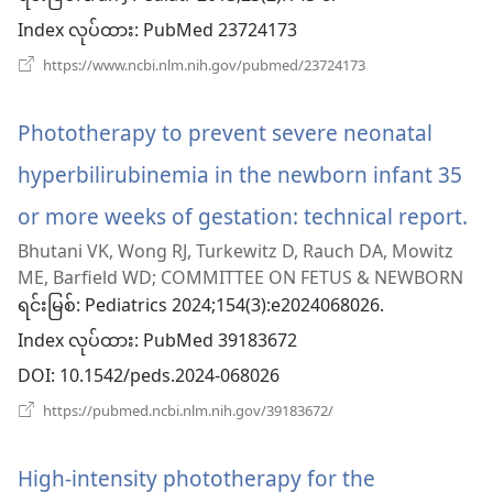
Index လုပ်ထား
င့်
‎: PubMed 23724173
(window
https://www.ncbi.nlm.nih.gov/pubmed/23724173
နေ
အသစ်
ဖွ
ပါ
င့်
Phototherapy to prevent severe neonatal
နေ
တယ်)
ပါ
hyperbilirubinemia in the newborn infant 35
တယ်)
or more weeks of gestation: technical report.
(w
Bhutani VK, Wong RJ, Turkewitz D, Rauch DA, Mowitz
အ
ME, Barfield WD; COMMITTEE ON FETUS & NEWBORN
ဖွ
ရင်းမြစ်
‎: Pediatrics 2024;154(3):e2024068026.
Index လုပ်ထား
င့်
‎: PubMed 39183672
DOI
‎: 10.1542/peds.2024-068026
နေ
(window
https://pubmed.ncbi.nlm.nih.gov/39183672/
ပါ
အသစ်
ဖွ
တ
င့်
High-intensity phototherapy for the
နေ