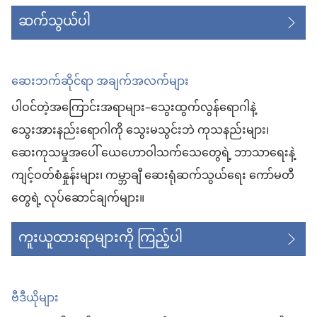
ဆက်သွယ်ပါ
ဆေးဘက်ဆိုင်ရာ အချက်အလက်များ
ပါဝင်တဲ့အကြောင်းအရာများ–သွေးထွက်လွန်ရောဂါနဲ့
သွေးအားနည်းရောဂါကို သွေးမသွင်းဘဲ ကုသနည်းများ၊
ဆေးကုသမှုအပေါ် ယေဟောဝါသက်သေတွေရဲ့ ဘာသာရေးနဲ့
ကျင့်ဝတ်စံနှုန်းများ၊ ကမ္ဘာချီ ဆေးရုံဆက်သွယ်ရေး ကော်မတီ
တွေရဲ့ လုပ်ဆောင်ချက်များ။
ကူးယူထားရာများကို ကြည့်ပါ
ဗီဒီယိုများ