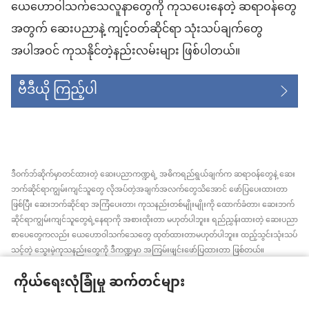
ယေဟောဝါသက်သေလူနာတွေကို ကုသပေးနေတဲ့ ဆရာဝန်တွေ
အတွက် ဆေးပညာနဲ့ ကျင့်ဝတ်ဆိုင်ရာ သုံးသပ်ချက်တွေ
အပါအဝင် ကုသနိုင်တဲ့နည်းလမ်းများ ဖြစ်ပါတယ်။
ဗီဒီယို ကြည့်ပါ
ဒီဝက်ဘ်ဆိုက်မှာတင်ထားတဲ့ ဆေးပညာကဏ္ဍရဲ့ အဓိကရည်ရွယ်ချက်က ဆရာဝန်တွေနဲ့ ဆေး
ဘက်ဆိုင်ရာကျွမ်းကျင်သူတွေ လိုအပ်တဲ့အချက်အလက်တွေသိအောင် ဖော်ပြပေးထားတာ
ဖြစ်ပြီး ဆေးဘက်ဆိုင်ရာ အကြံပေးတာ၊ ကုသနည်းတစ်မျိုးမျိုးကို ထောက်ခံတာ၊ ဆေးဘက်
ဆိုင်ရာကျွမ်းကျင်သူတွေရဲ့နေရာကို အစားထိုးတာ မဟုတ်ပါဘူး။ ရည်ညွှန်းထားတဲ့ ဆေးပညာ
စာပေတွေကလည်း ယေဟောဝါသက်သေတွေ ထုတ်ထားတာမဟုတ်ပါဘူး။ ထည့်သွင်းသုံးသပ်
သင့်တဲ့ သွေးမဲ့ကုသနည်းတွေကို ဒီကဏ္ဍမှာ အကြမ်းဖျင်းဖော်ပြထားတာ ဖြစ်တယ်။
အချက်အလက်အသစ်တွေ အမြဲသိနေဖို့၊ ကုထုံးတွေအကြောင်း ရှင်းပြပေးဖို့၊ ကျန်းမာရေး
ကိုယ်ရေးလုံခြုံမှု ဆက်တင်များ
အခြေအနေနဲ့ပတ်သက်ပြီး လူနာရှင်တွေရဲ့ ဆန္ဒ၊ ဘာသာရေးယုံကြည်ချက်အတိုင်း လုပ်ဆောင်
ပေးဖို့က ဆေးဘက်ဆိုင်ရာကျွမ်းကျင်သူတစ်ဦးချင်းစီရဲ့တာဝန် ဖြစ်ပါတယ်။ ဒီကဏ္ဍထဲက