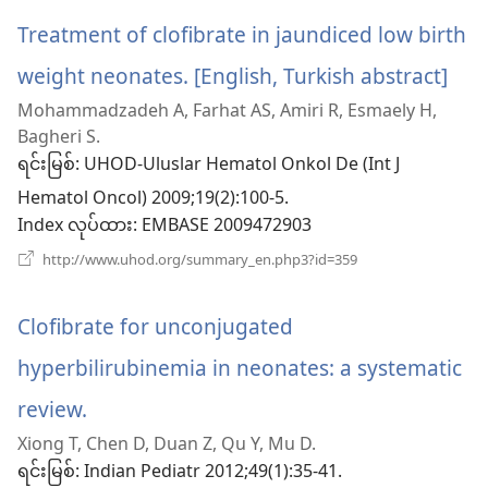
ပါ
ဖွ
င့်
Treatment of clofibrate in jaundiced low birth
တယ်)
နေ
ပါ
weight neonates. [English, Turkish abstract]
(wi
တယ်)
Mohammadzadeh A, Farhat AS, Amiri R, Esmaely H,
အသ
Bagheri S.
ဖွ
ရင်းမြစ်
‎: UHOD-Uluslar Hematol Onkol De (Int J
Hematol Oncol) 2009;19(2):100-5.
င့်
Index လုပ်ထား
‎: EMBASE 2009472903
နေ
(window
http://www.uhod.org/summary_en.php3?id=359
အသစ်
ပါ
ဖွ
င့်
တယ
Clofibrate for unconjugated
နေ
ပါ
hyperbilirubinemia in neonates: a systematic
တယ်)
review.
(window
Xiong T, Chen D, Duan Z, Qu Y, Mu D.
အသစ်
ရင်းမြစ်
‎: Indian Pediatr 2012;49(1):35-41.