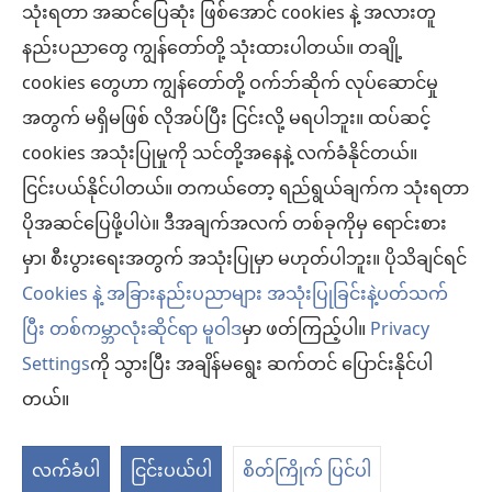
အကြံပြုချက်အားလုံးဟာ လူနာအားလုံးအတွက် သင့်တော်တာ၊ လက်ခံနိုင်စရာ ဖြစ်ချင်မှဖြစ်
သုံးရတာ အဆင်ပြေဆုံး ဖြစ်အောင် cookies နဲ့ အလားတူ
ပါလိမ့်မယ်။
နည်းပညာတွေ ကျွန်တော်တို့ သုံးထားပါတယ်။ တချို့
လူနာများ– ကျန်းမာရေးအခြေအနေ၊ ကုသနည်းတွေနဲ့ပတ်သက်ပြီး ဆရာဝန်တွေ၊ ဆေးဘက်
cookies တွေဟာ ကျွန်တော်တို့ ဝက်ဘ်ဆိုက် လုပ်ဆောင်မှု
ဆိုင်ရာကျွမ်းကျင်သူတွေနဲ့ အမြဲဆွေးနွေးပါ။ ကျန်းမာရေးမကောင်းဘူးလို့ထင်ရင် ဆရာဝန်နဲ့
ပြပါ။
အတွက် မရှိမဖြစ် လိုအပ်ပြီး ငြင်းလို့ မရပါဘူး။ ထပ်ဆင့်
လိုက်နာရန်စည်းကမ်းများနဲ့အညီ ဒီဝက်ဘ်ဆိုက်ကို အသုံးပြုရပါမယ်။
cookies အသုံးပြုမှုကို သင်တို့အနေနဲ့ လက်ခံနိုင်တယ်။
ငြင်းပယ်နိုင်ပါတယ်။ တကယ်တော့ ရည်ရွယ်ချက်က သုံးရတာ
ပိုအဆင်ပြေဖို့ပါပဲ။ ဒီအချက်အလက် တစ်ခုကိုမှ ရောင်းစား
အသွင်အပြင် ဆက်တင်များ
မှာ၊ စီးပွားရေးအတွက် အသုံးပြုမှာ မဟုတ်ပါဘူး။ ပိုသိချင်ရင်
Cookies နဲ့ အခြားနည်းပညာများ အသုံးပြုခြင်းနဲ့ပတ်သက်
ပြီး တစ်ကမ္ဘာလုံးဆိုင်ရာ မူဝါဒ
မှာ ဖတ်ကြည့်ပါ။
Privacy
Settings
ကို သွားပြီး အချိန်မရွေး ဆက်တင် ပြောင်းနိုင်ပါ
Copyright
© 2026 Watch Tower Bible and Tract Society of Pennsylvania.
လိုက်နာရန် စည်းကမ်းများ
|
ကိုယ်ရေးလုံခြုံမှု မူဝါဒ
|
ကိုယ်ရေးလုံခြုံမှု ဆက်
တယ်။
တင်များ
လက်ခံပါ
ငြင်းပယ်ပါ
စိတ်ကြိုက် ပြင်ပါ