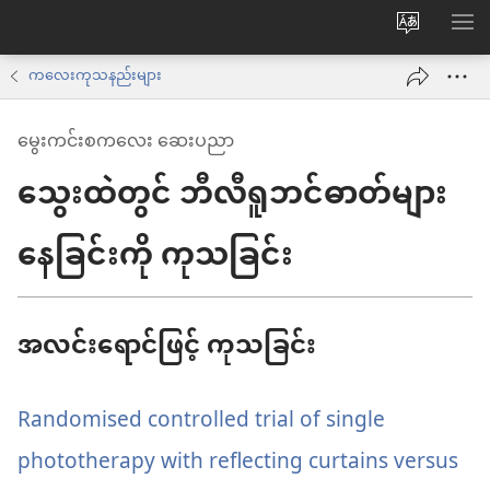
ဝ
စာရ
က်
ကလေးကုသနည်းများ
ဘ်
မွေးကင်းစကလေး ဆေးပညာ
ဆိုက်
သွေးထဲတွင် ဘီလီရူဘင်ဓာတ်များ
ဘာသာစက
ကို
နေခြင်းကို ကုသခြင်း
ပြောင်း
ပါ
အလင်းရောင်ဖြင့် ကုသခြင်း
Randomised controlled trial of single
phototherapy with reflecting curtains versus