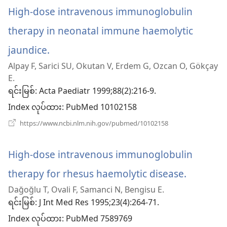
High-dose intravenous immunoglobulin
therapy in neonatal immune haemolytic
jaundice.
(window
Alpay F, Sarici SU, Okutan V, Erdem G, Ozcan O, Gökçay
အသစ်
E.
ဖွ
ရင်းမြစ်
‎: Acta Paediatr 1999;88(2):216-9.
Index လုပ်ထား
င့်
‎: PubMed 10102158
(window
https://www.ncbi.nlm.nih.gov/pubmed/10102158
နေ
အသစ်
ဖွ
ပါ
င့်
High-dose intravenous immunoglobulin
နေ
တယ်)
ပါ
therapy for rhesus haemolytic disease.
(window
တယ်)
Dağoğlu T, Ovali F, Samanci N, Bengisu E.
အသစ်
ရင်းမြစ်
‎: J Int Med Res 1995;23(4):264-71.
ဖွ
Index လုပ်ထား
‎: PubMed 7589769