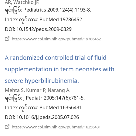
AR, Watchko JF.
ဖွ
ရင်းမြစ်
‎: Pediatrics 2009;124(4):1193-8.
Index လုပ်ထား
င့်
‎: PubMed 19786452
DOI
‎: 10.1542/peds.2009-0329
နေ
(window
https://www.ncbi.nlm.nih.gov/pubmed/19786452
ပါ
အသစ်
ဖွ
တယ်)
င့်
A randomized controlled trial of fluid
နေ
ပါ
supplementation in term neonates with
တယ်)
severe hyperbilirubinemia.
(window
Mehta S, Kumar P, Narang A.
အသစ်
ရင်းမြစ်
‎: J Pediatr 2005;147(6):781-5.
ဖွ
Index လုပ်ထား
‎: PubMed 16356431
င့်
DOI
‎: 10.1016/j.jpeds.2005.07.026
နေ
(window
https://www.ncbi.nlm.nih.gov/pubmed/16356431
အသစ်