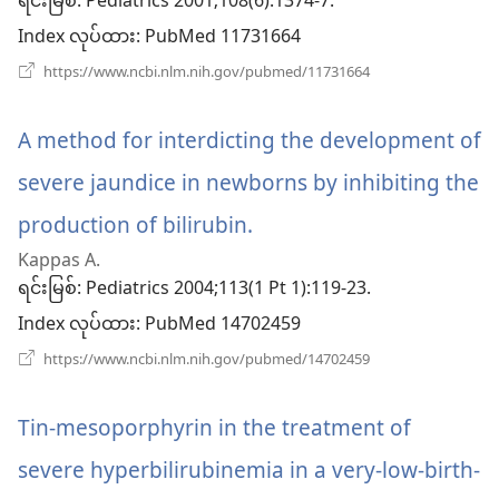
ရင်းမြစ်
‎: Pediatrics 2001;108(6):1374-7.
ဖွ
Index လုပ်ထား
‎: PubMed 11731664
င့်
(window
https://www.ncbi.nlm.nih.gov/pubmed/11731664
အသစ်
နေ
ဖွ
င့်
A method for interdicting the development of
ပါ
နေ
ပါ
severe jaundice in newborns by inhibiting the
တယ်)
တယ်)
production of bilirubin.
(window
Kappas A.
အသစ်
ရင်းမြစ်
‎: Pediatrics 2004;113(1 Pt 1):119-23.
ဖွ
Index လုပ်ထား
‎: PubMed 14702459
င့်
(window
https://www.ncbi.nlm.nih.gov/pubmed/14702459
အသစ်
နေ
ဖွ
င့်
Tin-mesoporphyrin in the treatment of
ပါ
နေ
ပါ
severe hyperbilirubinemia in a very-low-birth-
တယ်)
တယ်)