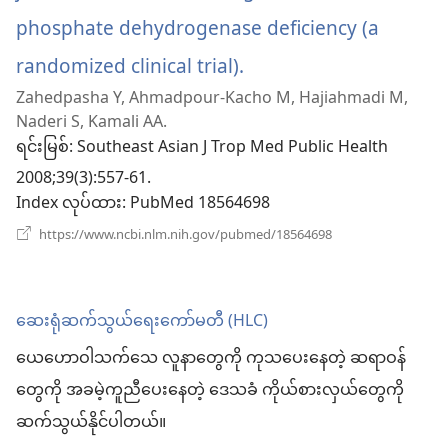
phosphate dehydrogenase deficiency (a
randomized clinical trial).
(window
Zahedpasha Y, Ahmadpour-Kacho M, Hajiahmadi M,
အသစ်
Naderi S, Kamali AA.
ဖွ
ရင်းမြစ်
‎: Southeast Asian J Trop Med Public Health
2008;39(3):557-61.
င့်
Index လုပ်ထား
‎: PubMed 18564698
နေ
(window
https://www.ncbi.nlm.nih.gov/pubmed/18564698
အသစ်
ပါ
ဖွ
င့်
တယ်)
နေ
ဆေးရုံဆက်သွယ်ရေးကော်မတီ (HLC)
ပါ
တယ်)
ယေဟောဝါသက်သေ လူနာတွေကို ကုသပေးနေတဲ့ ဆရာဝန်
တွေကို အခမဲ့ကူညီပေးနေတဲ့ ဒေသခံ ကိုယ်စားလှယ်တွေကို
ဆက်သွယ်နိုင်ပါတယ်။