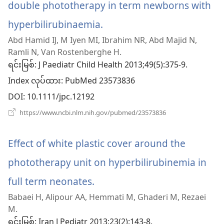
double phototherapy in term newborns with
hyperbilirubinaemia.
(window
Abd Hamid IJ, M Iyen MI, Ibrahim NR, Abd Majid N,
အသစ်
Ramli N, Van Rostenberghe H.
ဖွ
ရင်းမြစ်
‎: J Paediatr Child Health 2013;49(5):375-9.
Index လုပ်ထား
င့်
‎: PubMed 23573836
DOI
‎: 10.1111/jpc.12192
နေ
(window
https://www.ncbi.nlm.nih.gov/pubmed/23573836
ပါ
အသစ်
ဖွ
တယ်)
င့်
Effect of white plastic cover around the
နေ
ပါ
phototherapy unit on hyperbilirubinemia in
တယ်)
full term neonates.
(window
Babaei H, Alipour AA, Hemmati M, Ghaderi M, Rezaei
အသစ်
M.
ဖွ
ရင်းမြစ်
‎: Iran J Pediatr 2013;23(2):143-8.