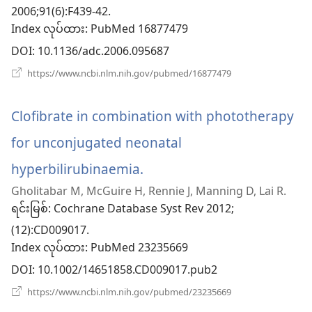
2006;91(6):F439-42.
င့်
Index လုပ်ထား
‎: PubMed 16877479
နေ
DOI
‎: 10.1136/adc.2006.095687
ပါ
(window
https://www.ncbi.nlm.nih.gov/pubmed/16877479
အသစ်
တယ်)
ဖွ
င့်
Clofibrate in combination with phototherapy
နေ
ပါ
for unconjugated neonatal
တယ်)
hyperbilirubinaemia.
(window
Gholitabar M, McGuire H, Rennie J, Manning D, Lai R.
အသစ်
ရင်းမြစ်
‎: Cochrane Database Syst Rev 2012;
ဖွ
(12):CD009017.
Index လုပ်ထား
င့်
‎: PubMed 23235669
DOI
‎: 10.1002/14651858.CD009017.pub2
နေ
(window
https://www.ncbi.nlm.nih.gov/pubmed/23235669
ပါ
အသစ်