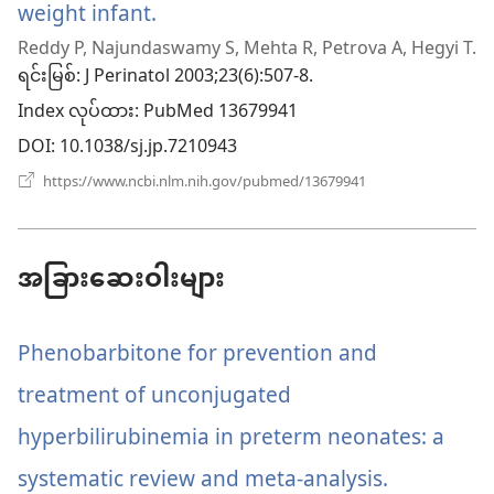
weight infant.
(window
Reddy P, Najundaswamy S, Mehta R, Petrova A, Hegyi T.
အသစ်
ရင်းမြစ်
‎: J Perinatol 2003;23(6):507-8.
ဖွ
Index လုပ်ထား
‎: PubMed 13679941
င့်
DOI
‎: 10.1038/sj.jp.7210943
နေ
(window
https://www.ncbi.nlm.nih.gov/pubmed/13679941
အသစ်
ပါ
ဖွ
င့်
တယ်)
နေ
အခြားဆေးဝါးများ
ပါ
တယ်)
Phenobarbitone for prevention and
treatment of unconjugated
hyperbilirubinemia in preterm neonates: a
systematic review and meta-analysis.
(window