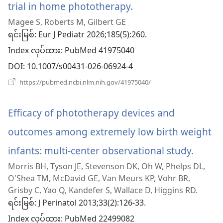
trial in home phototherapy.
(window
Magee S, Roberts M, Gilbert GE
အသစ်
ရင်းမြစ်
‎: Eur J Pediatr 2026;185(5):260.
ဖွ
Index လုပ်ထား
‎: PubMed 41975040
င့်
DOI
‎: 10.1007/s00431-026-06924-4
နေ
(window
https://pubmed.ncbi.nlm.nih.gov/41975040/
အသစ်
ပါ
ဖွ
င့်
Efficacy of phototherapy devices and
တယ်)
နေ
ပါ
outcomes among extremely low birth weight
တယ်)
infants: multi-center observational study.
(wind
Morris BH, Tyson JE, Stevenson DK, Oh W, Phelps DL,
အသစ်
O'Shea TM, McDavid GE, Van Meurs KP, Vohr BR,
ဖွ
Grisby C, Yao Q, Kandefer S, Wallace D, Higgins RD.
ရင်းမြစ်
‎: J Perinatol 2013;33(2):126-33.
င့်
Index လုပ်ထား
‎: PubMed 22499082