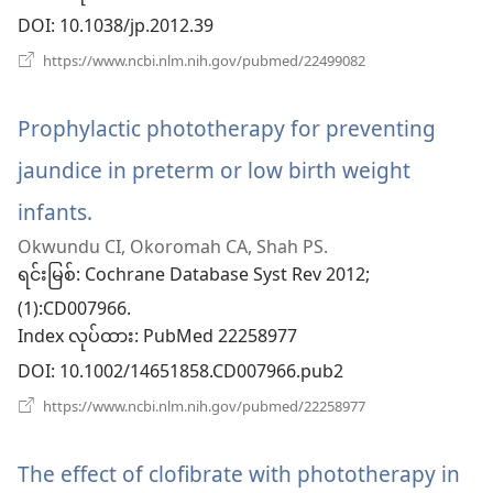
နေ
DOI
‎: 10.1038/jp.2012.39
ပါ
(window
https://www.ncbi.nlm.nih.gov/pubmed/22499082
အသစ်
တယ်)
ဖွ
င့်
Prophylactic phototherapy for preventing
နေ
ပါ
jaundice in preterm or low birth weight
တယ်)
infants.
(window
Okwundu CI, Okoromah CA, Shah PS.
အသစ်
ရင်းမြစ်
‎: Cochrane Database Syst Rev 2012;
ဖွ
(1):CD007966.
Index လုပ်ထား
င့်
‎: PubMed 22258977
DOI
‎: 10.1002/14651858.CD007966.pub2
နေ
(window
https://www.ncbi.nlm.nih.gov/pubmed/22258977
ပါ
အသစ်
ဖွ
တယ်)
င့်
The effect of clofibrate with phototherapy in
နေ