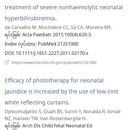
ပါ
treatment of severe nonhaemolytic neonatal
တယ်)
hyperbilirubinemia.
(window
de Carvalho M, Mochdece CC, Sá CA, Moreira ME.
အသစ်
ရင်းမြစ်
‎: Acta Paediatr 2011;100(4):620-3.
ဖွ
Index လုပ်ထား
‎: PubMed 21251060
င့်
DOI
‎: 10.1111/j.1651-2227.2011.02170.x
နေ
(window
https://www.ncbi.nlm.nih.gov/pubmed/21251060
အသစ်
ပါ
ဖွ
င့်
Efficacy of phototherapy for neonatal
တယ်)
နေ
ပါ
jaundice is increased by the use of low-cost
တယ်)
white reflecting curtains.
(window
Djokomuljanto S, Quah BS, Surini Y, Noraida R, Ismail
အသစ်
NZ, Hansen TW, Van Rostenberghe H.
ဖွ
ရင်းမြစ်
‎: Arch Dis Child Fetal Neonatal Ed