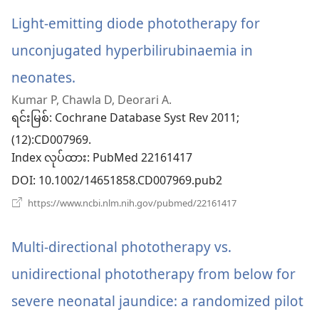
ဖွ
တယ်)
င့်
Light-emitting diode phototherapy for
နေ
ပါ
unconjugated hyperbilirubinaemia in
တယ်)
neonates.
(window
Kumar P, Chawla D, Deorari A.
အသစ်
ရင်းမြစ်
‎: Cochrane Database Syst Rev 2011;
ဖွ
(12):CD007969.
Index လုပ်ထား
င့်
‎: PubMed 22161417
DOI
‎: 10.1002/14651858.CD007969.pub2
နေ
(window
https://www.ncbi.nlm.nih.gov/pubmed/22161417
ပါ
အသစ်
ဖွ
တယ်)
င့်
Multi-directional phototherapy vs.
နေ
ပါ
unidirectional phototherapy from below for
တယ်)
severe neonatal jaundice: a randomized pilot