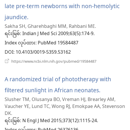
ပါ
late pre-term newborns with non-hemolytic
တယ်)
jaundice.
(window
Sakha SH, Gharehbaghi MM, Rahbani ME.
အသစ်
ရင်းမြစ်
‎: Indian J Med Sci 2009;63(5):174-9.
ဖွ
Index လုပ်ထား
‎: PubMed 19584487
င့်
DOI
‎: 10.4103/0019-5359.53162
နေ
(window
https://www.ncbi.nlm.nih.gov/pubmed/19584487
အသစ်
ပါ
ဖွ
င့်
A randomized trial of phototherapy with
တယ်)
နေ
ပါ
filtered sunlight in African neonates.
(window
တယ်)
Slusher TM, Olusanya BO, Vreman HJ, Brearley AM,
အသစ်
Vaucher YE, Lund TC, Wong RJ, Emokpae AA, Stevenson
ဖွ
DK.
ရင်းမြစ်
‎: N Engl J Med 2015;373(12):1115-24.
င့်
‎: PubMed 26376136