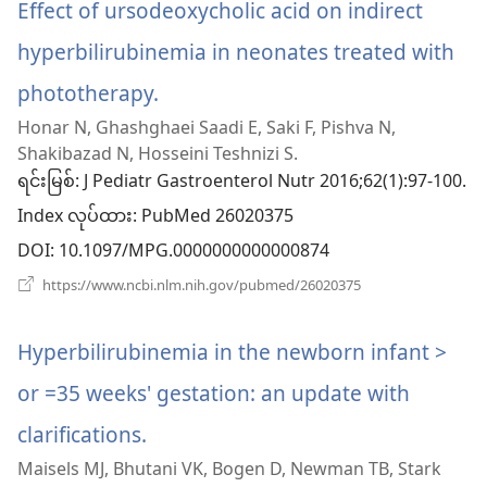
င့်
Effect of ursodeoxycholic acid on indirect
တယ်)
နေ
ပါ
hyperbilirubinemia in neonates treated with
တယ်)
phototherapy.
(window
Honar N, Ghashghaei Saadi E, Saki F, Pishva N,
အသစ်
Shakibazad N, Hosseini Teshnizi S.
ဖွ
ရင်းမြစ်
‎: J Pediatr Gastroenterol Nutr 2016;62(1):97-100.
Index လုပ်ထား
င့်
‎: PubMed 26020375
DOI
‎: 10.1097/MPG.0000000000000874
နေ
(window
https://www.ncbi.nlm.nih.gov/pubmed/26020375
ပါ
အသစ်
ဖွ
တယ်)
င့်
Hyperbilirubinemia in the newborn infant >
နေ
ပါ
or =35 weeks' gestation: an update with
တယ်)
clarifications.
(window
Maisels MJ, Bhutani VK, Bogen D, Newman TB, Stark
အသစ်