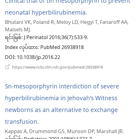
Clinical trial of tin mesoporphyrin to prevent
neonatal hyperbilirubinemia.
(window
Bhutani VK, Poland R, Meloy LD, Hegyi T, Fanaroff AA,
အသစ်
Maisels MJ.
ဖွ
ရင်းမြစ်
‎: J Perinatol 2016;36(7):533-9.
Index လုပ်ထား
င့်
‎: PubMed 26938918
DOI
‎: 10.1038/jp.2016.22
နေ
(window
https://www.ncbi.nlm.nih.gov/pubmed/26938918
ပါ
အသစ်
ဖွ
တယ်)
င့်
Sn-mesoporphyrin interdiction of severe
နေ
ပါ
hyperbilirubinemia in Jehovah's Witness
တယ်)
newborns as an alternative to exchange
transfusion.
(window
Kappas A, Drummond GS, Munson DP, Marshall JR.
အသစ်