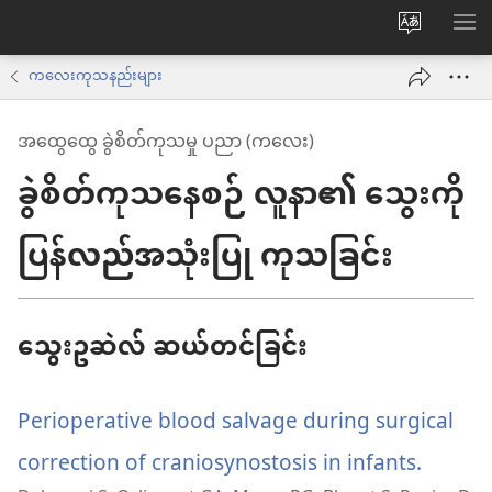
ဝ
စာရ
က်
ကလေးကုသနည်းများ
ဘ်
အထွေထွေ ခွဲစိတ်ကုသမှု ပညာ (ကလေး)
ဆိုက်
ခွဲစိတ်ကုသနေစဉ် လူနာ၏ သွေးကို
ဘာသာစက
ကို
ပြန်လည်အသုံးပြု ကုသခြင်း
ပြောင်း
ပါ
သွေးဥဆဲလ် ဆယ်တင်ခြင်း
Perioperative blood salvage during surgical
correction of craniosynostosis in infants.
(wind