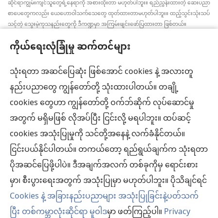
ဆိုင်ရာကျွမ်းကျင်သူတွေရဲ့နေရာကို အစားထိုးတာ မဟုတ်ပါဘူး။ ရည်ညွှန်းထားတဲ့ ဆေးပညာ
စာပေတွေကလည်း ယေဟောဝါသက်သေတွေ ထုတ်ထားတာမဟုတ်ပါဘူး။ ထည့်သွင်းသုံးသပ်
သင့်တဲ့ သွေးမဲ့ကုသနည်းတွေကို ဒီကဏ္ဍမှာ အကြမ်းဖျင်းဖော်ပြထားတာ ဖြစ်တယ်။
အချက်အလက်အသစ်တွေ အမြဲသိနေဖို့၊ ကုထုံးတွေအကြောင်း ရှင်းပြပေးဖို့၊ ကျန်းမာရေး
ကိုယ်ရေးလုံခြုံမှု ဆက်တင်များ
အခြေအနေနဲ့ပတ်သက်ပြီး လူနာရှင်တွေရဲ့ ဆန္ဒ၊ ဘာသာရေးယုံကြည်ချက်အတိုင်း လုပ်ဆောင်
ပေးဖို့က ဆေးဘက်ဆိုင်ရာကျွမ်းကျင်သူတစ်ဦးချင်းစီရဲ့တာဝန် ဖြစ်ပါတယ်။ ဒီကဏ္ဍထဲက
အကြံပြုချက်အားလုံးဟာ လူနာအားလုံးအတွက် သင့်တော်တာ၊ လက်ခံနိုင်စရာ ဖြစ်ချင်မှဖြစ်
သုံးရတာ အဆင်ပြေဆုံး ဖြစ်အောင် cookies နဲ့ အလားတူ
ပါလိမ့်မယ်။
နည်းပညာတွေ ကျွန်တော်တို့ သုံးထားပါတယ်။ တချို့
လူနာများ– ကျန်းမာရေးအခြေအနေ၊ ကုသနည်းတွေနဲ့ပတ်သက်ပြီး ဆရာဝန်တွေ၊ ဆေးဘက်
cookies တွေဟာ ကျွန်တော်တို့ ဝက်ဘ်ဆိုက် လုပ်ဆောင်မှု
ဆိုင်ရာကျွမ်းကျင်သူတွေနဲ့ အမြဲဆွေးနွေးပါ။ ကျန်းမာရေးမကောင်းဘူးလို့ထင်ရင် ဆရာဝန်နဲ့
ပြပါ။
အတွက် မရှိမဖြစ် လိုအပ်ပြီး ငြင်းလို့ မရပါဘူး။ ထပ်ဆင့်
လိုက်နာရန်စည်းကမ်းများနဲ့အညီ ဒီဝက်ဘ်ဆိုက်ကို အသုံးပြုရပါမယ်။
cookies အသုံးပြုမှုကို သင်တို့အနေနဲ့ လက်ခံနိုင်တယ်။
ငြင်းပယ်နိုင်ပါတယ်။ တကယ်တော့ ရည်ရွယ်ချက်က သုံးရတာ
ပိုအဆင်ပြေဖို့ပါပဲ။ ဒီအချက်အလက် တစ်ခုကိုမှ ရောင်းစား
အသွင်အပြင် ဆက်တင်များ
မှာ၊ စီးပွားရေးအတွက် အသုံးပြုမှာ မဟုတ်ပါဘူး။ ပိုသိချင်ရင်
Cookies နဲ့ အခြားနည်းပညာများ အသုံးပြုခြင်းနဲ့ပတ်သက်
ပြီး တစ်ကမ္ဘာလုံးဆိုင်ရာ မူဝါဒ
မှာ ဖတ်ကြည့်ပါ။
Privacy