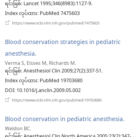
ဖွ
ရင်းမြစ်
‎: Lancet 1995;346(8983):1127-9.
Index လုပ်ထား
င့်
‎: PubMed 7475603
(window
https://www.ncbi.nlm.nih.gov/pubmed/7475603
နေ
အသစ်
ဖွ
ပါ
င့်
Blood conservation strategies in pediatric
နေ
တယ်)
ပါ
anesthesia.
(window
တယ်)
Verma S, Eisses M, Richards M.
အသစ်
ရင်းမြစ်
‎: Anesthesiol Clin 2009;27(2):337-51.
ဖွ
Index လုပ်ထား
‎: PubMed 19703680
င့်
DOI
‎: 10.1016/j.anclin.2009.05.002
နေ
(window
https://www.ncbi.nlm.nih.gov/pubmed/19703680
အသစ်
ပါ
ဖွ
င့်
Blood conservation in pediatric anesthesia.
(wi
တယ်)
နေ
Weldon BC.
ပါ
အသ
တယ်)
ရင်းမြစ်
‎: Anesthesiol Clin North America 2005;23(2):347-