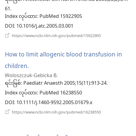
ဖွ
61.
Index လုပ်ထား
င့်
‎: PubMed 15922905
DOI
‎: 10.1016/j.atc.2005.03.001
နေ
(window
https://www.ncbi.nlm.nih.gov/pubmed/15922905
ပါ
အသစ်
ဖွ
တယ်
င့်
How to limit allogenic blood transfusion in
နေ
ပါ
children.
(window
တယ်)
Woloszczuk-Gebicka B.
အသစ်
ရင်းမြစ်
‎: Paediatr Anaesth 2005;15(11):913-24.
ဖွ
Index လုပ်ထား
‎: PubMed 16238550
င့်
DOI
‎: 10.1111/j.1460-9592.2005.01679.x
နေ
(window
https://www.ncbi.nlm.nih.gov/pubmed/16238550
အသစ်
ပါ
ဖွ
င့်
တယ်)
နေ