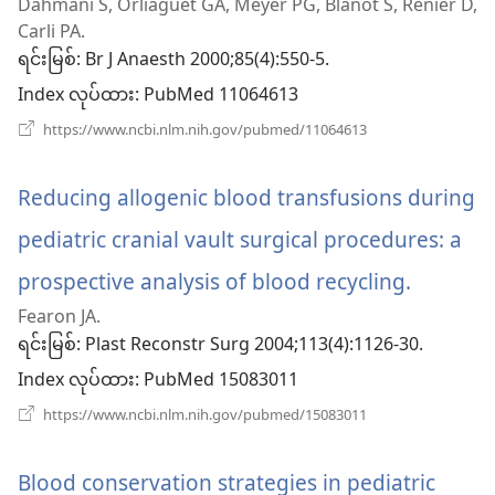
Dahmani S, Orliaguet GA, Meyer PG, Blanot S, Renier D,
အသစ်
Carli PA.
ဖွ
ရင်းမြစ်
‎: Br J Anaesth 2000;85(4):550-5.
Index လုပ်ထား
င့်
‎: PubMed 11064613
(window
https://www.ncbi.nlm.nih.gov/pubmed/11064613
နေ
အသစ်
ဖွ
ပါ
င့်
Reducing allogenic blood transfusions during
နေ
တယ်)
ပါ
pediatric cranial vault surgical procedures: a
တယ်)
prospective analysis of blood recycling.
(windo
Fearon JA.
အသစ်
ရင်းမြစ်
‎: Plast Reconstr Surg 2004;113(4):1126-30.
ဖွ
Index လုပ်ထား
‎: PubMed 15083011
င့်
(window
https://www.ncbi.nlm.nih.gov/pubmed/15083011
အသစ်
နေ
ဖွ
င့်
Blood conservation strategies in pediatric
ပါ
နေ