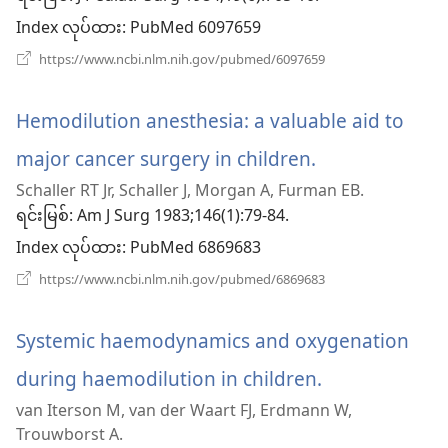
ဖွ
Index လုပ်ထား
‎: PubMed 6097659
င့်
(window
https://www.ncbi.nlm.nih.gov/pubmed/6097659
အသစ်
နေ
ဖွ
င့်
Hemodilution anesthesia: a valuable aid to
ပါ
နေ
ပါ
major cancer surgery in children.
(window
တယ်)
တယ်)
Schaller RT Jr, Schaller J, Morgan A, Furman EB.
အသစ်
ရင်းမြစ်
‎: Am J Surg 1983;146(1):79-84.
ဖွ
Index လုပ်ထား
‎: PubMed 6869683
င့်
(window
https://www.ncbi.nlm.nih.gov/pubmed/6869683
အသစ်
နေ
ဖွ
င့်
Systemic haemodynamics and oxygenation
ပါ
နေ
ပါ
during haemodilution in children.
(window
တယ်)
တယ်)
van Iterson M, van der Waart FJ, Erdmann W,
အသစ်
Trouwborst A.