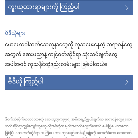
ကူးယူထားရာများကို ကြည့်ပါ
ဗီဒီယိုများ
ယေဟောဝါသက်သေလူနာတွေကို ကုသပေးနေတဲ့ ဆရာဝန်တွေ
အတွက် ဆေးပညာနဲ့ ကျင့်ဝတ်ဆိုင်ရာ သုံးသပ်ချက်တွေ
အပါအဝင် ကုသနိုင်တဲ့နည်းလမ်းများ ဖြစ်ပါတယ်။
ဗီဒီယို ကြည့်ပါ
ဒီဝက်ဘ်ဆိုက်မှာတင်ထားတဲ့ ဆေးပညာကဏ္ဍရဲ့ အဓိကရည်ရွယ်ချက်က ဆရာဝန်တွေနဲ့ ဆေး
ဘက်ဆိုင်ရာကျွမ်းကျင်သူတွေ လိုအပ်တဲ့အချက်အလက်တွေသိအောင် ဖော်ပြပေးထားတာ
ဖြစ်ပြီး ဆေးဘက်ဆိုင်ရာ အကြံပေးတာ၊ ကုသနည်းတစ်မျိုးမျိုးကို ထောက်ခံတာ၊ ဆေးဘက်