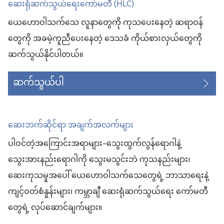
ဆေးရုံဆက်သွယ်ရေးကော်မတီ (HLC)
ပါ
တယ်)
ယေဟောဝါသက်သေ လူနာတွေကို ကုသပေးနေတဲ့ ဆရာဝန်
တွေကို အခမဲ့ကူညီပေးနေတဲ့ ဒေသခံ ကိုယ်စားလှယ်တွေကို
ဆက်သွယ်နိုင်ပါတယ်။
ဆက်သွယ်ပါ
ဆေးဘက်ဆိုင်ရာ အချက်အလက်များ
ပါဝင်တဲ့အကြောင်းအရာများ–သွေးထွက်လွန်ရောဂါနဲ့
သွေးအားနည်းရောဂါကို သွေးမသွင်းဘဲ ကုသနည်းများ၊
ဆေးကုသမှုအပေါ် ယေဟောဝါသက်သေတွေရဲ့ ဘာသာရေးနဲ့
ကျင့်ဝတ်စံနှုန်းများ၊ ကမ္ဘာချီ ဆေးရုံဆက်သွယ်ရေး ကော်မတီ
တွေရဲ့ လုပ်ဆောင်ချက်များ။