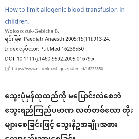
ဖွ
တယ်
င့်
How to limit allogenic blood transfusion in
နေ
ပါ
children.
(window
တယ်)
Woloszczuk-Gebicka B.
အသစ်
ရင်းမြစ်
‎: Paediatr Anaesth 2005;15(11):913-24.
ဖွ
Index လုပ်ထား
‎: PubMed 16238550
င့်
DOI
‎: 10.1111/j.1460-9592.2005.01679.x
နေ
(window
https://www.ncbi.nlm.nih.gov/pubmed/16238550
အသစ်
ပါ
ဖွ
င့်
တယ်)
နေ
သွေးပုံမှန်ထုထည်ကို မပြောင်းလဲစေဘဲ
ပါ
တယ်)
သွေးရည်ကြည်ပမာဏ လတ်တစ်လော တိုး
များစေခြင်းဖြင့် သွေးနီဥအချိုးအစား