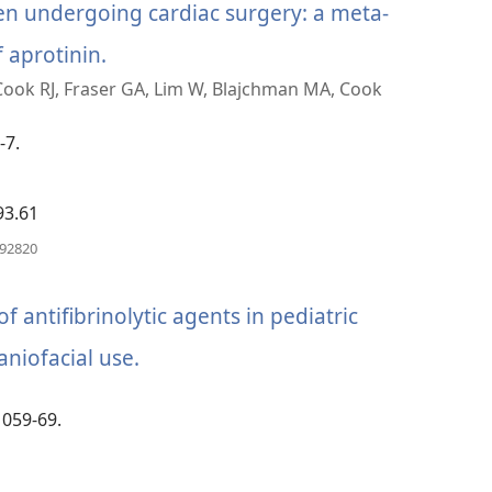
ren undergoing cardiac surgery: a meta-
f aprotinin.
(window
ook RJ, Fraser GA, Lim W, Blajchman MA, Cook
အသစ်
ဖွ
-7.
င့်
93.61
နေ
(window
492820
ပါ
အသစ်
ဖွ
တယ်)
င့်
f antifibrinolytic agents in pediatric
နေ
ပါ
aniofacial use.
(window
တယ်)
အသစ်
1059-69.
ဖွ
င့်