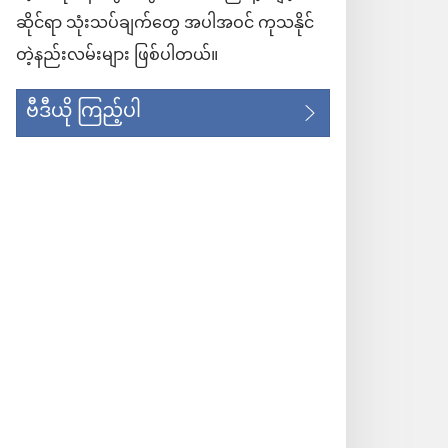
ဆိုင်ရာ သုံးသပ်ချက်တွေ အပါအဝင် ကုသနိုင်
တဲ့နည်းလမ်းများ ဖြစ်ပါတယ်။
ဗီဒီယို ကြည့်ပါ