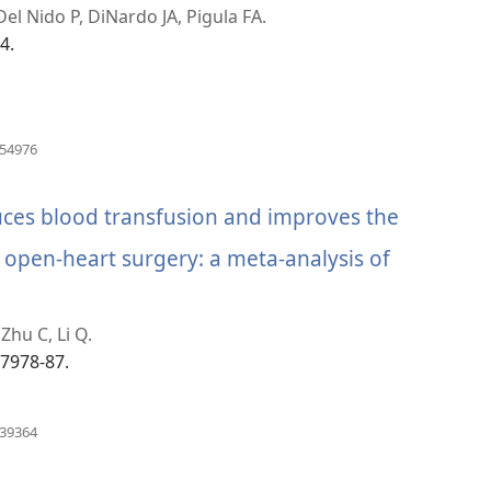
Del Nido P, DiNardo JA, Pigula FA.
4.
(window
954976
အသစ်
ဖွ
င့်
uces blood transfusion and improves the
နေ
ပါ
c open-heart surgery: a meta-analysis of
တယ်)
Zhu C, Li Q.
):7978-87.
(window
339364
အသစ်
ဖွ
င့်