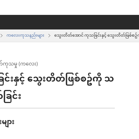
ကလေးကုသနည်းများ
သွေးတိတ်အောင် ကုသခြင်းနှင့် သွေးတိတ်ဖြစ်စဥ်က
ဲစိတ်ကုသမှု (ကလေး)
်းနှင့် သွေးတိတ်ဖြစ်စဥ်ကို သ
်ခြင်း
းများ