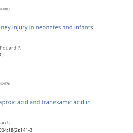
နေ
(window
940882
အသစ်
ပါ
ဖွ
င့်
dney injury in neonates and infants
တယ်)
နေ
ပါ
indow
တယ်)
 Pouard P.
သစ်
7.
(window
362670
အသစ်
ဖွ
င့်
proic acid and tranexamic acid in
်)
နေ
ပါ
dow
တယ်)
ran U.
်
004;18(2):141-3.