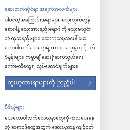
ဆေးဘက်ဆိုင်ရာ အချက်အလက်များ
ပါဝင်တဲ့အကြောင်းအရာများ–သွေးထွက်လွန်
ရောဂါနဲ့ သွေးအားနည်းရောဂါကို သွေးမသွင်း
ဘဲ ကုသနည်းများ၊ ဆေးကုသမှုအပေါ် ယေ
ဟောဝါသက်သေတွေရဲ့ ဘာသာရေးနဲ့ ကျင့်ဝတ်
စံနှုန်းများ၊ ကမ္ဘာချီ ဆေးရုံဆက်သွယ်ရေး
ကော်မတီတွေရဲ့ လုပ်ဆောင်ချက်များ။
ကူးယူထားရာများကို ကြည့်ပါ
ဗီဒီယိုများ
ယေဟောဝါသက်သေလူနာတွေကို ကုသပေးနေ
တဲ့ ဆရာဝန်တွေအတွက် ဆေးပညာနဲ့ ကျင့်ဝတ်