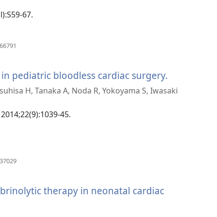
အသစ်
l):S59-67.
ဖွ
င့်
(window
766791
အသစ်
နေ
ဖွ
င့်
in pediatric bloodless cardiac surgery.
(window
ပါ
နေ
uhisa H, Tanaka A, Noda R, Yokoyama S, Iwasaki
ပါ
အသစ်
တယ်)
တယ်)
ဖွ
 2014;22(9):1039-45.
င့်
နေ
(window
637029
ပါ
အသစ်
ဖွ
တယ်)
င့်
ibrinolytic therapy in neonatal cardiac
နေ
ပါ
တယ်)