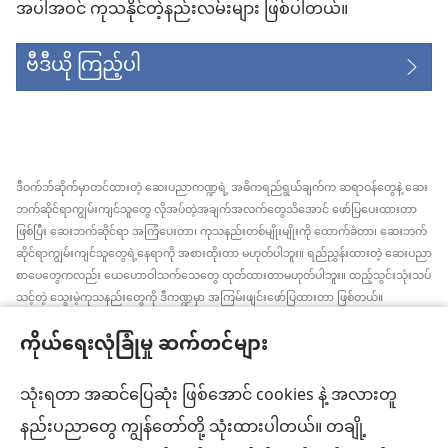
အပါအဝင် ကုသနိုင်တဲ့နည်းလမ်းများ ဖြစ်ပါတယ်။
ဗီဒီယို ကြည့်ပါ
ဒီဝက်ဘ်ဆိုက်မှာတင်ထားတဲ့ ဆေးပညာကဏ္ဍရဲ့ အဓိကရည်ရွယ်ချက်က ဆရာဝန်တွေနဲ့ ဆေး
ဘက်ဆိုင်ရာကျွမ်းကျင်သူတွေ လိုအပ်တဲ့အချက်အလက်တွေသိအောင် ဖော်ပြပေးထားတာ
ဖြစ်ပြီး ဆေးဘက်ဆိုင်ရာ အကြံပေးတာ၊ ကုသနည်းတစ်မျိုးမျိုးကို ထောက်ခံတာ၊ ဆေးဘက်
ဆိုင်ရာကျွမ်းကျင်သူတွေရဲ့နေရာကို အစားထိုးတာ မဟုတ်ပါဘူး။ ရည်ညွှန်းထားတဲ့ ဆေးပညာ
စာပေတွေကလည်း ယေဟောဝါသက်သေတွေ ထုတ်ထားတာမဟုတ်ပါဘူး။ ထည့်သွင်းသုံးသပ်
သင့်တဲ့ သွေးမဲ့ကုသနည်းတွေကို ဒီကဏ္ဍမှာ အကြမ်းဖျင်းဖော်ပြထားတာ ဖြစ်တယ်။
အချက်အလက်အသစ်တွေ အမြဲသိနေဖို့၊ ကုထုံးတွေအကြောင်း ရှင်းပြပေးဖို့၊ ကျန်းမာရေး
ကိုယ်ရေးလုံခြုံမှု ဆက်တင်များ
အခြေအနေနဲ့ပတ်သက်ပြီး လူနာရှင်တွေရဲ့ ဆန္ဒ၊ ဘာသာရေးယုံကြည်ချက်အတိုင်း လုပ်ဆောင်
ပေးဖို့က ဆေးဘက်ဆိုင်ရာကျွမ်းကျင်သူတစ်ဦးချင်းစီရဲ့တာဝန် ဖြစ်ပါတယ်။ ဒီကဏ္ဍထဲက
အကြံပြုချက်အားလုံးဟာ လူနာအားလုံးအတွက် သင့်တော်တာ၊ လက်ခံနိုင်စရာ ဖြစ်ချင်မှဖြစ်
သုံးရတာ အဆင်ပြေဆုံး ဖြစ်အောင် cookies နဲ့ အလားတူ
ပါလိမ့်မယ်။
နည်းပညာတွေ ကျွန်တော်တို့ သုံးထားပါတယ်။ တချို့
လူနာများ– ကျန်းမာရေးအခြေအနေ၊ ကုသနည်းတွေနဲ့ပတ်သက်ပြီး ဆရာဝန်တွေ၊ ဆေးဘက်