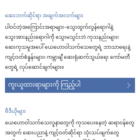
ဆေးဘက်ဆိုင်ရာ အချက်အလက်များ
ပါဝင်တဲ့အကြောင်းအရာများ–သွေးထွက်လွန်ရောဂါနဲ့
သွေးအားနည်းရောဂါကို သွေးမသွင်းဘဲ ကုသနည်းများ၊
ဆေးကုသမှုအပေါ် ယေဟောဝါသက်သေတွေရဲ့ ဘာသာရေးနဲ့
ကျင့်ဝတ်စံနှုန်းများ၊ ကမ္ဘာချီ ဆေးရုံဆက်သွယ်ရေး ကော်မတီ
တွေရဲ့ လုပ်ဆောင်ချက်များ။
ကူးယူထားရာများကို ကြည့်ပါ
ဗီဒီယိုများ
ယေဟောဝါသက်သေလူနာတွေကို ကုသပေးနေတဲ့ ဆရာဝန်တွေ
အတွက် ဆေးပညာနဲ့ ကျင့်ဝတ်ဆိုင်ရာ သုံးသပ်ချက်တွေ