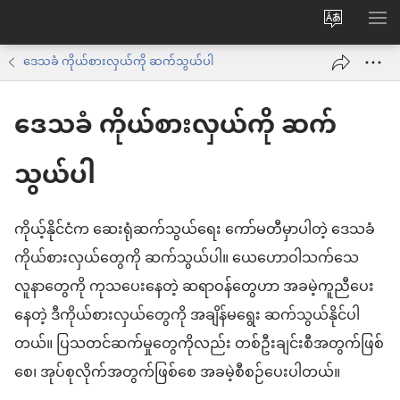
ဝ
စာရ
က်
ဒေသခံ ကိုယ်စားလှယ်ကို ဆက်သွယ်ပါ
ဘ်
ဒေသခံ ကိုယ်စားလှယ်ကို ဆက်
ဆိုက်
ဘာသာစက
သွယ်ပါ
ကို
ပြောင်း
ကိုယ့်နိုင်ငံက ဆေးရုံဆက်သွယ်ရေး ကော်မတီမှာပါတဲ့ ဒေသခံ
ပါ
ကိုယ်စားလှယ်တွေကို ဆက်သွယ်ပါ။ ယေဟောဝါသက်သေ
လူနာတွေကို ကုသပေးနေတဲ့ ဆရာဝန်တွေဟာ အခမဲ့ကူညီပေး
နေတဲ့ ဒီကိုယ်စားလှယ်တွေကို အချိန်မရွေး ဆက်သွယ်နိုင်ပါ
တယ်။ ပြသတင်ဆက်မှုတွေကိုလည်း တစ်ဦးချင်းစီအတွက်ဖြစ်
စေ၊ အုပ်စုလိုက်အတွက်ဖြစ်စေ အခမဲ့စီစဉ်ပေးပါတယ်။