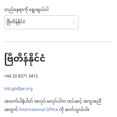
တည်နေရာကို ရွေးချယ်ပါ
ဗြိတိန်နိုင်ငံ
+44 20 8371 3415
hid.gb@jw.org
အထက်ပါနံပါတ် အလုပ် မလုပ်ပါက ထပ်ဆင့် အကူအညီ
အတွက်
International Office
ကို ဆက်သွယ်ပါ။