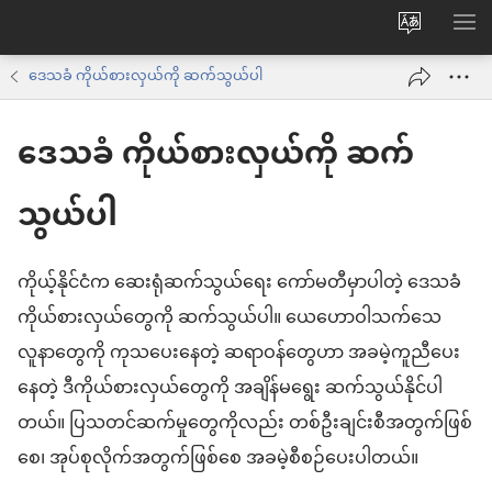
ဝ
စာရ
က်
ဒေသခံ ကိုယ်စားလှယ်ကို ဆက်သွယ်ပါ
ဘ်
ဒေသခံ ကိုယ်စားလှယ်ကို ဆက်
ဆိုက်
ဘာသာစက
သွယ်ပါ
ကို
ပြောင်း
ကိုယ့်နိုင်ငံက ဆေးရုံဆက်သွယ်ရေး ကော်မတီမှာပါတဲ့ ဒေသခံ
ပါ
ကိုယ်စားလှယ်တွေကို ဆက်သွယ်ပါ။ ယေဟောဝါသက်သေ
လူနာတွေကို ကုသပေးနေတဲ့ ဆရာဝန်တွေဟာ အခမဲ့ကူညီပေး
နေတဲ့ ဒီကိုယ်စားလှယ်တွေကို အချိန်မရွေး ဆက်သွယ်နိုင်ပါ
တယ်။ ပြသတင်ဆက်မှုတွေကိုလည်း တစ်ဦးချင်းစီအတွက်ဖြစ်
စေ၊ အုပ်စုလိုက်အတွက်ဖြစ်စေ အခမဲ့စီစဉ်ပေးပါတယ်။