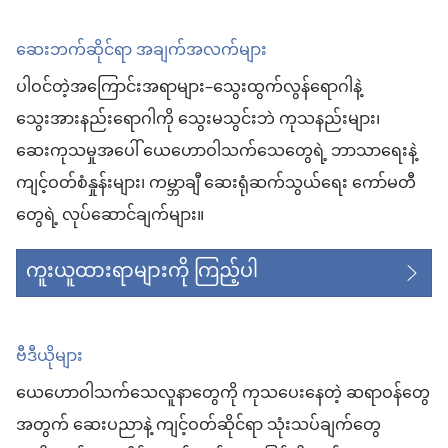
ဆေးဘက်ဆိုင်ရာ အချက်အလက်များ
ပါဝင်တဲ့အကြောင်းအရာများ–သွေးထွက်လွန်ရောဂါနဲ့
သွေးအားနည်းရောဂါကို သွေးမသွင်းဘဲ ကုသနည်းများ၊
ဆေးကုသမှုအပေါ် ယေဟောဝါသက်သေတွေရဲ့ ဘာသာရေးနဲ့
ကျင့်ဝတ်စံနှုန်းများ၊ ကမ္ဘာချီ ဆေးရုံဆက်သွယ်ရေး ကော်မတီ
တွေရဲ့ လုပ်ဆောင်ချက်များ။
ကူးယူထားရာများကို ကြည့်ပါ
ဗီဒီယိုများ
ယေဟောဝါသက်သေလူနာတွေကို ကုသပေးနေတဲ့ ဆရာဝန်တွေ
အတွက် ဆေးပညာနဲ့ ကျင့်ဝတ်ဆိုင်ရာ သုံးသပ်ချက်တွေ