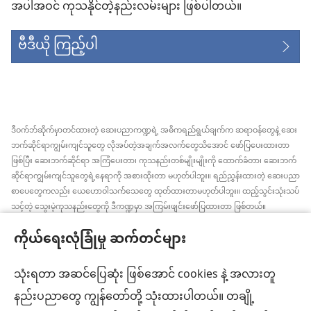
အပါအဝင် ကုသနိုင်တဲ့နည်းလမ်းများ ဖြစ်ပါတယ်။
ဗီဒီယို ကြည့်ပါ
ဒီဝက်ဘ်ဆိုက်မှာတင်ထားတဲ့ ဆေးပညာကဏ္ဍရဲ့ အဓိကရည်ရွယ်ချက်က ဆရာဝန်တွေနဲ့ ဆေး
ဘက်ဆိုင်ရာကျွမ်းကျင်သူတွေ လိုအပ်တဲ့အချက်အလက်တွေသိအောင် ဖော်ပြပေးထားတာ
ဖြစ်ပြီး ဆေးဘက်ဆိုင်ရာ အကြံပေးတာ၊ ကုသနည်းတစ်မျိုးမျိုးကို ထောက်ခံတာ၊ ဆေးဘက်
ဆိုင်ရာကျွမ်းကျင်သူတွေရဲ့နေရာကို အစားထိုးတာ မဟုတ်ပါဘူး။ ရည်ညွှန်းထားတဲ့ ဆေးပညာ
စာပေတွေကလည်း ယေဟောဝါသက်သေတွေ ထုတ်ထားတာမဟုတ်ပါဘူး။ ထည့်သွင်းသုံးသပ်
သင့်တဲ့ သွေးမဲ့ကုသနည်းတွေကို ဒီကဏ္ဍမှာ အကြမ်းဖျင်းဖော်ပြထားတာ ဖြစ်တယ်။
အချက်အလက်အသစ်တွေ အမြဲသိနေဖို့၊ ကုထုံးတွေအကြောင်း ရှင်းပြပေးဖို့၊ ကျန်းမာရေး
ကိုယ်ရေးလုံခြုံမှု ဆက်တင်များ
အခြေအနေနဲ့ပတ်သက်ပြီး လူနာရှင်တွေရဲ့ ဆန္ဒ၊ ဘာသာရေးယုံကြည်ချက်အတိုင်း လုပ်ဆောင်
ပေးဖို့က ဆေးဘက်ဆိုင်ရာကျွမ်းကျင်သူတစ်ဦးချင်းစီရဲ့တာဝန် ဖြစ်ပါတယ်။ ဒီကဏ္ဍထဲက
အကြံပြုချက်အားလုံးဟာ လူနာအားလုံးအတွက် သင့်တော်တာ၊ လက်ခံနိုင်စရာ ဖြစ်ချင်မှဖြစ်
သုံးရတာ အဆင်ပြေဆုံး ဖြစ်အောင် cookies နဲ့ အလားတူ
ပါလိမ့်မယ်။
နည်းပညာတွေ ကျွန်တော်တို့ သုံးထားပါတယ်။ တချို့
လူနာများ– ကျန်းမာရေးအခြေအနေ၊ ကုသနည်းတွေနဲ့ပတ်သက်ပြီး ဆရာဝန်တွေ၊ ဆေးဘက်