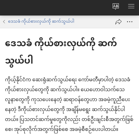
ဝ
စာရ
က်
ဒေသခံ ကိုယ်စားလှယ်ကို ဆက်သွယ်ပါ
ဘ်
ဒေသခံ ကိုယ်စားလှယ်ကို ဆက်
ဆိုက်
ဘာသာစက
သွယ်ပါ
ကို
ပြောင်း
ကိုယ့်နိုင်ငံက ဆေးရုံဆက်သွယ်ရေး ကော်မတီမှာပါတဲ့ ဒေသခံ
ပါ
ကိုယ်စားလှယ်တွေကို ဆက်သွယ်ပါ။ ယေဟောဝါသက်သေ
လူနာတွေကို ကုသပေးနေတဲ့ ဆရာဝန်တွေဟာ အခမဲ့ကူညီပေး
နေတဲ့ ဒီကိုယ်စားလှယ်တွေကို အချိန်မရွေး ဆက်သွယ်နိုင်ပါ
တယ်။ ပြသတင်ဆက်မှုတွေကိုလည်း တစ်ဦးချင်းစီအတွက်ဖြစ်
စေ၊ အုပ်စုလိုက်အတွက်ဖြစ်စေ အခမဲ့စီစဉ်ပေးပါတယ်။