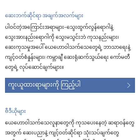
ဆေးဘက်ဆိုင်ရာ အချက်အလက်များ
ပါဝင်တဲ့အကြောင်းအရာများ–သွေးထွက်လွန်ရောဂါနဲ့
သွေးအားနည်းရောဂါကို သွေးမသွင်းဘဲ ကုသနည်းများ၊
ဆေးကုသမှုအပေါ် ယေဟောဝါသက်သေတွေရဲ့ ဘာသာရေးနဲ့
ကျင့်ဝတ်စံနှုန်းများ၊ ကမ္ဘာချီ ဆေးရုံဆက်သွယ်ရေး ကော်မတီ
တွေရဲ့ လုပ်ဆောင်ချက်များ။
ကူးယူထားရာများကို ကြည့်ပါ
ဗီဒီယိုများ
ယေဟောဝါသက်သေလူနာတွေကို ကုသပေးနေတဲ့ ဆရာဝန်တွေ
အတွက် ဆေးပညာနဲ့ ကျင့်ဝတ်ဆိုင်ရာ သုံးသပ်ချက်တွေ