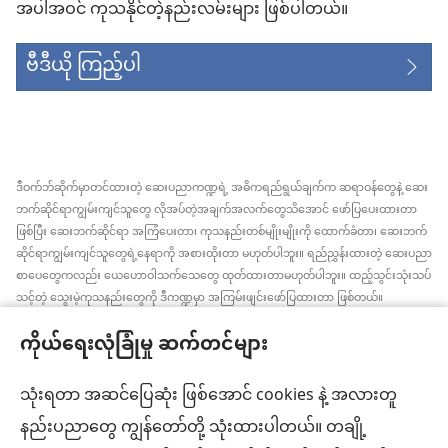
အပါအဝင် ကုသနိုင်တဲ့နည်းလမ်းများ ဖြစ်ပါတယ်။
ဗီဒီယို ကြည့်ပါ
ဒီဝက်ဘ်ဆိုက်မှာတင်ထားတဲ့ ဆေးပညာကဏ္ဍရဲ့ အဓိကရည်ရွယ်ချက်က ဆရာဝန်တွေနဲ့ ဆေး
ဘက်ဆိုင်ရာကျွမ်းကျင်သူတွေ လိုအပ်တဲ့အချက်အလက်တွေသိအောင် ဖော်ပြပေးထားတာ
ဖြစ်ပြီး ဆေးဘက်ဆိုင်ရာ အကြံပေးတာ၊ ကုသနည်းတစ်မျိုးမျိုးကို ထောက်ခံတာ၊ ဆေးဘက်
ဆိုင်ရာကျွမ်းကျင်သူတွေရဲ့နေရာကို အစားထိုးတာ မဟုတ်ပါဘူး။ ရည်ညွှန်းထားတဲ့ ဆေးပညာ
စာပေတွေကလည်း ယေဟောဝါသက်သေတွေ ထုတ်ထားတာမဟုတ်ပါဘူး။ ထည့်သွင်းသုံးသပ်
သင့်တဲ့ သွေးမဲ့ကုသနည်းတွေကို ဒီကဏ္ဍမှာ အကြမ်းဖျင်းဖော်ပြထားတာ ဖြစ်တယ်။
အချက်အလက်အသစ်တွေ အမြဲသိနေဖို့၊ ကုထုံးတွေအကြောင်း ရှင်းပြပေးဖို့၊ ကျန်းမာရေး
ကိုယ်ရေးလုံခြုံမှု ဆက်တင်များ
အခြေအနေနဲ့ပတ်သက်ပြီး လူနာရှင်တွေရဲ့ ဆန္ဒ၊ ဘာသာရေးယုံကြည်ချက်အတိုင်း လုပ်ဆောင်
ပေးဖို့က ဆေးဘက်ဆိုင်ရာကျွမ်းကျင်သူတစ်ဦးချင်းစီရဲ့တာဝန် ဖြစ်ပါတယ်။ ဒီကဏ္ဍထဲက
အကြံပြုချက်အားလုံးဟာ လူနာအားလုံးအတွက် သင့်တော်တာ၊ လက်ခံနိုင်စရာ ဖြစ်ချင်မှဖြစ်
သုံးရတာ အဆင်ပြေဆုံး ဖြစ်အောင် cookies နဲ့ အလားတူ
ပါလိမ့်မယ်။
နည်းပညာတွေ ကျွန်တော်တို့ သုံးထားပါတယ်။ တချို့
လူနာများ– ကျန်းမာရေးအခြေအနေ၊ ကုသနည်းတွေနဲ့ပတ်သက်ပြီး ဆရာဝန်တွေ၊ ဆေးဘက်