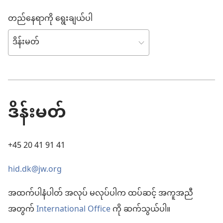
တည်နေရာကို ရွေးချယ်ပါ
ဒိန်းမတ်
+45 20 41 91 41
hid.dk@jw.org
အထက်ပါနံပါတ် အလုပ် မလုပ်ပါက ထပ်ဆင့် အကူအညီ
အတွက်
International Office
ကို ဆက်သွယ်ပါ။