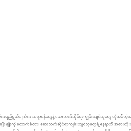
ဓိကရည်ရွယ်ချက်က ဆရာဝန်တွေနဲ့ ဆေးဘက်ဆိုင်ရာကျွမ်းကျင်သူတွေ လိုအပ်တ
ိုးမျိုးကို ထောက်ခံတာ၊ ဆေးဘက်ဆိုင်ရာကျွမ်းကျင်သူတွေရဲ့နေရာကို အစားထိ