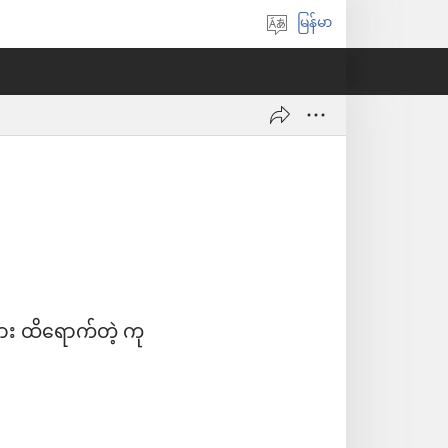
မြန်မာ
ဘာသာစကား
ရွေးချယ်
ပါ
ား ထိရောက်တဲ့ ကု