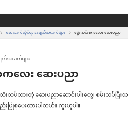
ဆေးဘက်ဆိုင်ရာ အချက်အလက်များ
မွေးကင်းစကလေး ဆေးပညာ
ချက်အလက်များ
်းစကလေး ဆေးပညာ
်သုံးသပ်ထားတဲ့ ဆေးပညာဆောင်းပါးတွေ၊ စမ်းသပ်ပြီးသ
ည်းပြုစုပေးထားပါတယ်။ ကူးယူပါ။