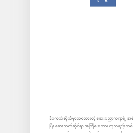
ဒီဝက်ဘ်ဆိုက်မှာတင်ထားတဲ့ ဆေးပညာကဏ္ဍရဲ့ အ
ပြီး ဆေးဘက်ဆိုင်ရာ အကြံပေးတာ၊ ကုသနည်းတစ်မျ