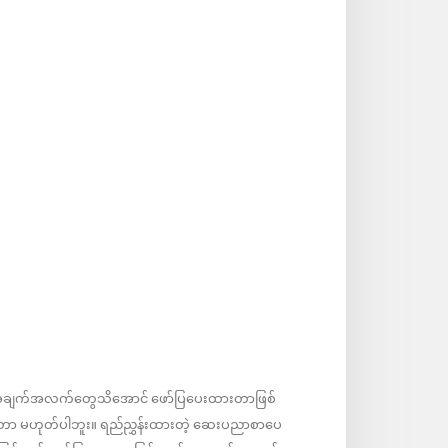
ဲ့အချက်အလက်တွေသိအောင် ဖော်ပြပေးထားတာဖြစ်
ုးတာ မဟုတ်ပါဘူး။ ရည်ညွှန်းထားတဲ့ ဆေးပညာစာပေ