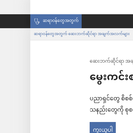
ဆရာဝန်တွေအတွက်
ဆရာဝန်တွေအတွက် ဆေးဘက်ဆိုင်ရာ အချက်အလက်များ
ဆေးဘက်ဆိုင်ရာ အ
မွေးကင
ပညာရှင်တွေ စိစစ
သနည်းတွေကို စုစ
ကူးယူပါ