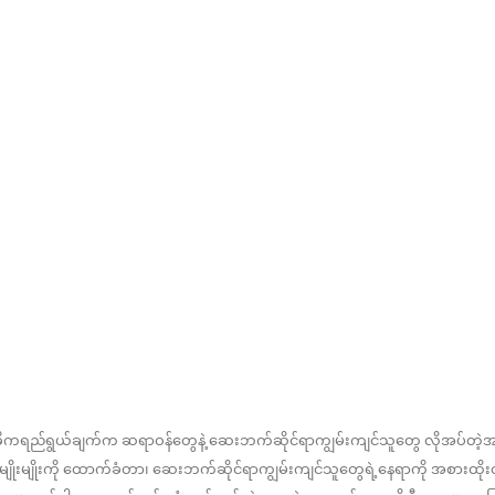
ဓိကရည်ရွယ်ချက်က ဆရာဝန်တွေနဲ့ ဆေးဘက်ဆိုင်ရာကျွမ်းကျင်သူတွေ လိုအပ်တ
ိုးမျိုးကို ထောက်ခံတာ၊ ဆေးဘက်ဆိုင်ရာကျွမ်းကျင်သူတွေရဲ့နေရာကို အစားထိ