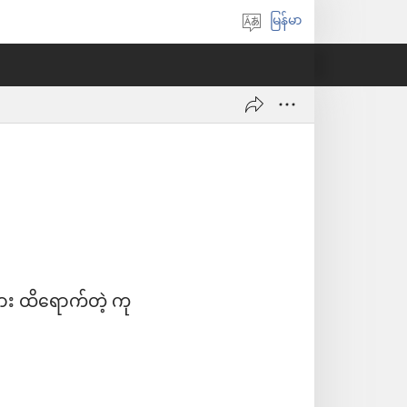
မြန်မာ
ဘာသာစကား
ရွေးချယ်
ပါ
ား ထိရောက်တဲ့ ကု