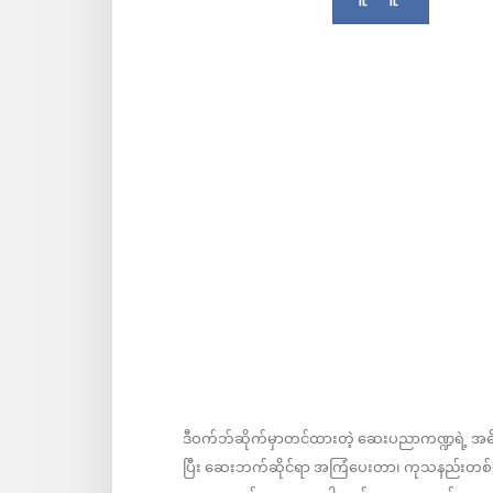
ဒီဝက်ဘ်ဆိုက်မှာတင်ထားတဲ့ ဆေးပညာကဏ္ဍရဲ့ အ
ပြီး ဆေးဘက်ဆိုင်ရာ အကြံပေးတာ၊ ကုသနည်းတစ်မျ