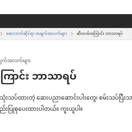
ဆေးဘက်ဆိုင်ရာ အချက်အလက်များ
ဆီးလမ်းကြောင်း ဘာသာရပ်
ချက်အလက်များ
ကြောင်း ဘာသာရပ်
်သုံးသပ်ထားတဲ့ ဆေးပညာဆောင်းပါးတွေ၊ စမ်းသပ်ပြီးသ
ည်းပြုစုပေးထားပါတယ်။ ကူးယူပါ။