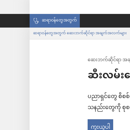
ဆရာဝန်တွေအတွက်
ဆရာဝန်တွေအတွက် ဆေးဘက်ဆိုင်ရာ အချက်အလက်များ
ဆေးဘက်ဆိုင်ရာ အ
ဆီးလမ်း
ပညာရှင်တွေ စိစစ
သနည်းတွေကို စုစ
ကူးယူပါ