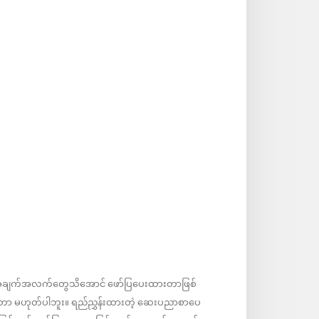
ဲ့အချက်အလက်တွေသိအောင် ဖော်ပြပေးထားတာဖြစ်
ုးတာ မဟုတ်ပါဘူး။ ရည်ညွှန်းထားတဲ့ ဆေးပညာစာပေ