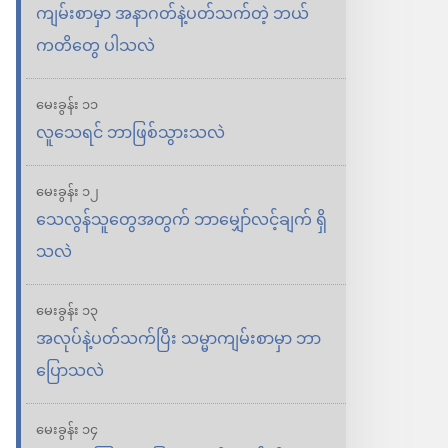
ကျမ်းစာမှာ အနာဂတ်နဲ့ပတ်သက်တဲ့ ဘယ်
ကတိတွေ ပါသလဲ
မေးခွန်း ၁၁
လူသေရင် ဘာဖြစ်သွားသလဲ
မေးခွန်း ၁၂
သေလွန်သူတွေအတွက် ဘာမျှော်လင့်ချက် ရှိ
သလဲ
မေးခွန်း ၁၃
အလုပ်နဲ့ပတ်သက်ပြီး သမ္မာကျမ်းစာမှာ ဘာ
ပြောသလဲ
မေးခွန်း ၁၄