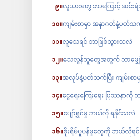
၉။
လူသားတွေ ဘာကြောင့် ဆင်းရဲဒ
၁၀။
ကျမ်းစာမှာ အနာဂတ်နဲ့ပတ်
၁၁။
လူသေရင် ဘာဖြစ်သွားသလဲ
၁၂။
သေလွန်သူတွေအတွက် ဘာမျှော်
၁၃။
အလုပ်နဲ့ပတ်သက်ပြီး ကျမ်းစ
၁၄။
ငွေရေးကြေးရေး ပြဿနာကို ဘယ်
၁၅။
ပျော်ရွှင်မှု ဘယ်လို ရနိုင်သလဲ
၁၆။
စိုးရိမ်ပူပန်မှုတွေကို ဘယ်လိုရင