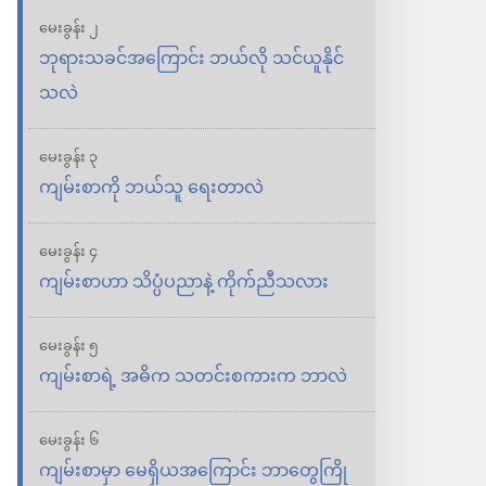
စာ
သမ္မာကျမ်း
မေးခွန်း ၂
ကမ္ဘာ
စာ
ဘုရားသခင်အကြောင်း ဘယ်လို သင်ယူနိုင်
သစ်
ကမ္ဘာ
သလဲ
ဘာသာ
သစ်
ပြန်
ဘာသာ
မေးခွန်း ၃
ကျမ်း
ပြန်
ကျမ်းစာကို ဘယ်သူ ရေးတာလဲ
ကျမ်း
မေးခွန်း ၄
ကျမ်းစာဟာ သိပ္ပံပညာနဲ့ ကိုက်ညီသလား
မေးခွန်း ၅
ကျမ်းစာရဲ့ အဓိက သတင်းစကားက ဘာလဲ
မေးခွန်း ၆
ကျမ်းစာမှာ မေရှိယအကြောင်း ဘာတွေကြို