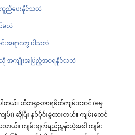
ကူညီပေးနိုင်သလဲ
ုင်မလဲ
ာင်းအရာတွေ ပါသလဲ
လို အကျိုးအပြည့်အဝရနိုင်သလဲ
 ပါတယ်။ ဟီဘရူး-အာရမိတ်ကျမ်းစောင် (ဓမ္မ
ျမ်း) ဆိုပြီး နှစ်ပိုင်းခွဲထားတယ်။ ကျမ်းစောင်
ဲထားတယ်။ ကျမ်းချက်ရည်ညွှန်းတဲ့အခါ ကျမ်း