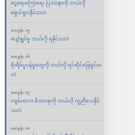
ငွေရေးကြေးရေး ပြဿနာကို ဘယ်လို
ရှောင်ရှားနိုင်သလဲ
မေးခွန်း ၁၅
ပျော်ရွှင်မှု ဘယ်လို ရနိုင်သလဲ
မေးခွန်း ၁၆
စိုးရိမ်ပူပန်မှုတွေကို ဘယ်လို ရင်ဆိုင်ဖြေရှင်းမ
လဲ
မေးခွန်း ၁၇
ကျမ်းစာက မိသားစုကို ဘယ်လို ကူညီပေးနိုင်
သလဲ
မေးခွန်း ၁၈