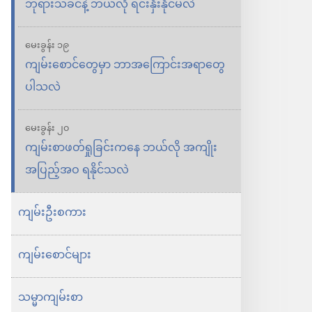
ဘုရားသခင်နဲ့ ဘယ်လို ရင်းနှီးနိုင်မလဲ
မေးခွန်း ၁၉
ကျမ်းစောင်တွေမှာ ဘာအကြောင်းအရာတွေ
ပါသလဲ
မေးခွန်း ၂၀
ကျမ်းစာဖတ်ရှုခြင်းကနေ ဘယ်လို အကျိုး
အပြည့်အဝ ရနိုင်သလဲ
ကျမ်းဦးစကား
ကျမ်းစောင်များ
သမ္မာကျမ်းစာ