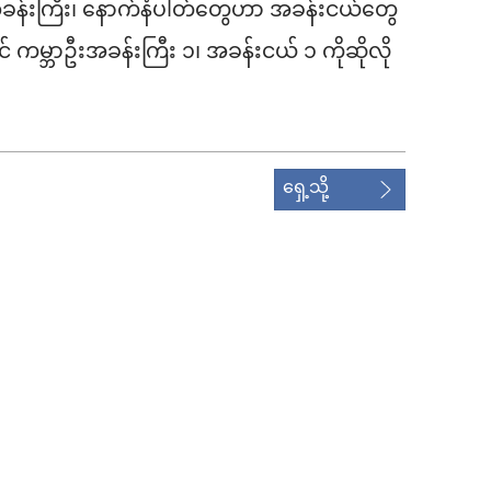
န်းကြီး၊ နောက်နံပါတ်တွေဟာ အခန်းငယ်တွေ
င် ကမ္ဘာဦးအခန်းကြီး ၁၊ အခန်းငယ် ၁ ကိုဆိုလို
ရှေ့သို့