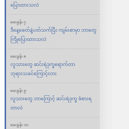
ပြောထားသလဲ
မေးခွန်း ၇
ဒီနေ့ခေတ်နဲ့ပတ်သက်ပြီး ကျမ်းစာမှာ ဘာတွေ
ကြိုပြောထားသလဲ
မေးခွန်း ၈
လူသားတွေ ဆင်းရဲဒုက္ခရောက်တာ
ဘုရားသခင်ကြောင့်လား
မေးခွန်း ၉
လူသားတွေ ဘာကြောင့် ဆင်းရဲဒုက္ခ ခံစားရ
တာလဲ
မေးခွန်း ၁၀