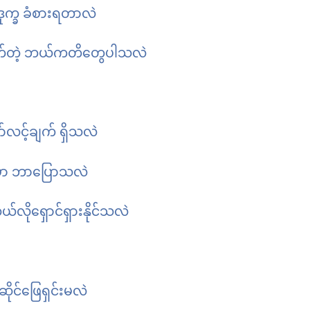
ုက္ခ ခံစားရတာလဲ
သက်တဲ့ ဘယ်ကတိတွေပါသလဲ
လင့်ချက် ရှိသလဲ
ာမှာ ဘာပြောသလဲ
လိုရှောင်ရှားနိုင်သလဲ
်ဆိုင်ဖြေရှင်းမလဲ