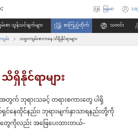
း
မြန်မာ
Log
ဘာသာစကား
(w
ရွေးချယ်
အ
မ်းစာ သွန်သင်ချက်များ
စာကြည့်တိုက်
သတင်း
ပါ
ဖွ
င့်
ကျမ်း
သမ္မာကျမ်းစာကနေ သိရှိနိုင်ရာများ
န
ပါ
တ
ရှိနိုင်ရာများ
ို့အတွက် ဘုရားသခင့် တရားစကားတွေ ပါရှိ
င်နေထိုင်နည်း၊ ဘုရားမျက်နှာသာရနည်းတို့ကို
်းတွေကိုလည်း အဖြေပေးထားတယ်–