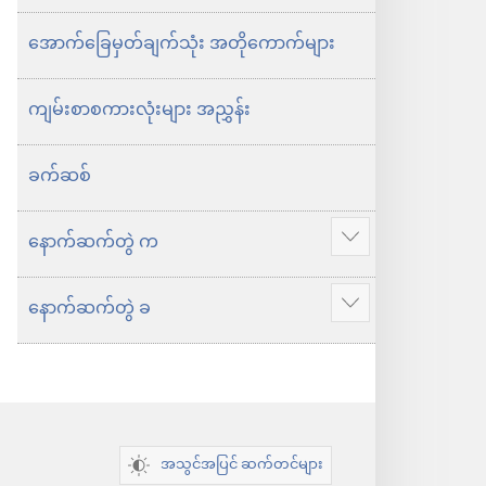
အောက်ခြေမှတ်ချက်သုံး အတိုကောက်များ
ကျမ်းစာစကားလုံးများ အညွှန်း
ခက်ဆစ်
နောက်ဆက်တွဲ က
ပို
ပြ
နောက်ဆက်တွဲ ခ
ပို
ပါ
ပြ
ပါ
အသွင်အပြင် ဆက်တင်များ