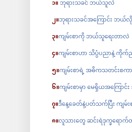
၁။
ဘုရားသခင် ဘယ်သူလဲ
၂။
ဘုရားသခင်အကြောင်း ဘယ်လို 
၃။
ကျမ်းစာကို ဘယ်သူရေးတာလဲ
၄။
ကျမ်းစာဟာ သိပ္ပံပညာနဲ့ ကို
၅။
ကျမ်းစာရဲ့ အဓိကသတင်းစက
၆။
ကျမ်းစာမှာ မေရှိယအကြောင်
၇။
ဒီနေ့ခေတ်နဲ့ပတ်သက်ပြီး ကျမ
၈။
လူသားတွေ ဆင်းရဲဒုက္ခရောက်