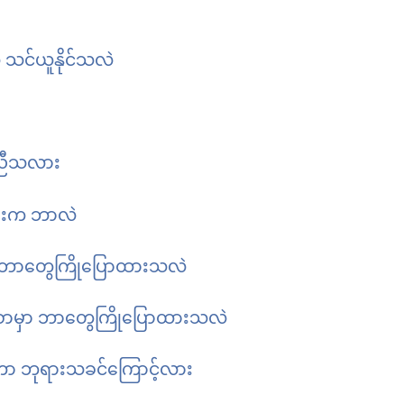
သင်ယူနိုင်သလဲ
က်ညီသလား
ားက ဘာလဲ
း ဘာတွေကြိုပြောထားသလဲ
်းစာမှာ ဘာတွေကြိုပြောထားသလဲ
တာ ဘုရားသခင်ကြောင့်လား