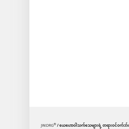
®
JW.ORG
/ ယေဟောဝါသက်သေများရဲ့ တရားဝင်ဝက်ဘ်ဆ