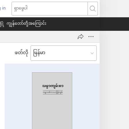
 in
indow
ရှာဖွေ
သစ်
ပါ
ကျွန်တော်တို့အကြောင်း
ေ
ဖတ်လို
ယ်)