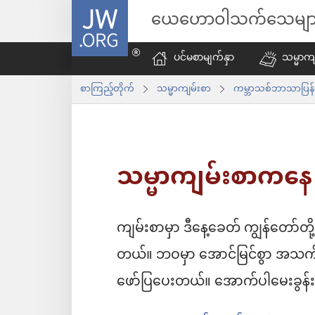
JW.ORG
ယေဟောဝါသက်သေမျာ
ပင်မစာမျက်နှာ
သမ္မာကျ
စာကြည့်တိုက်
သမ္မာကျမ်းစာ
ကမ္ဘာသစ်ဘာသာပြန်
သမ္မာကျမ်းစာကနေ သိ
ကျမ်းစာမှာ ဒီနေ့ခေတ် ကျွန်တော်တ
တယ်။ ဘဝမှာ အောင်မြင်စွာ အသက်ရှ
ဖော်ပြပေးတယ်။ အောက်ပါမေးခွန