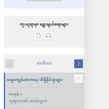
ကူးယူရာမှာ ရွေးချယ်စရာများ
စာပေ
အသံ
ကူး
ဖိုင်
ယူ
ကူး
ရာ
ယူ
မာတိကာ
နောက်သို့
ရှေ့
မှာ
ရာ
သို့
ရွေးချယ်
မှာ
သမ္မာကျမ်းစာကနေ သိရှိနိုင်ရာများ
ပို
စရာ
ရွေးချယ်
ပြ
များ
စရာ
မေးခွန်း ၁
ပါ
ဘုရားသခင် ဘယ်သူလဲ
သမ္မာကျမ်း
များ