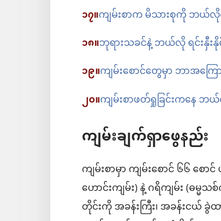
၁၇။
ကျမ်းစာက မိသားစုကို ဘယ်လို
၁၈။
ဘုရားသခင်နဲ့ ဘယ်လို ရင်းနှီးနိ
၁၉။
ကျမ်းစောင်တွေမှာ ဘာအကြေ
၂၀။
ကျမ်းစာဖတ်ရှုခြင်းကနေ ဘယ်
ကျမ်းချက်ရှာဖွေနည်း
ကျမ်းစာမှာ ကျမ်းစောင် ၆၆ စောင်
ဟောင်းကျမ်း) နဲ့ ဂရိကျမ်း (ဓမ္မသစ်က
တိုင်းကို အခန်းကြီး၊ အခန်းငယ် ခွ