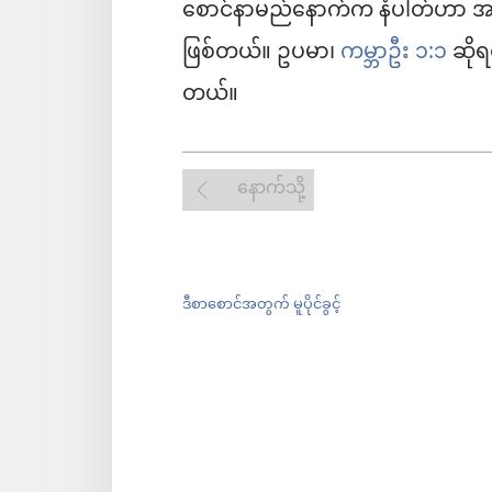
စောင်နာမည်နောက်က နံပါတ်ဟာ အခ
ဖြစ်တယ်။ ဥပမာ၊
ကမ္ဘာဦး ၁:၁
ဆိုရ
တယ်။
နောက်သို့
ဒီစာစောင်အတွက် မူပိုင်ခွင့်