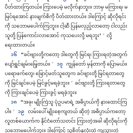
ပိတ်ထားကြတယ်။ ကြားပေမဲ့ မလိုက်နာဘူး။ ဘာမှ မကြားရ၊ မ
မြင်ရအောင် နားမျက်စိကို ပိတ်ထားတယ်။ ဒါကြောင့် ဆိုလိုရင်း
ကို သဘောမပေါက်ကြဘူး။ ငါ့ဆီ ပြန်မလှည့်လာတော့ ငါလည်း
သူတို့ ပြန်ကောင်းလာအောင် ကုသပေးလို့ မရဘူး’
လို့
+
ရေးထားတယ်။
၁၆
“ခင်ဗျားတို့ကတော့ ဒါတွေကို မြင်ရ၊ ကြားရတဲ့အတွက်
ပျော်ရွှင်ချမ်းမြေ့တယ်။
၁၇
ကျွန်တော် မှန်တာကို ပြောမယ်။
+
ပရောဖက်တွေ၊ ဖြောင့်မတ်သူတွေက ခင်ဗျားတို့ မြင်ရတာတွေ
ကို မြင်ချင်ပေမဲ့ မြင်ခွင့်မရခဲ့ဘူး။
ခင်ဗျားတို့ ကြားရတာတွေ
+
ကို ကြားချင်ပေမဲ့ ကြားခွင့် မရခဲ့ဘူး။
၁၈
“အခု၊ မျိုးကြဲသူ ပုံဥပမာရဲ့ အဓိပ္ပာယ်ကို နားထောင်ကြ
ပါ။
၁၉
လမ်းပေါ် မျိုးစေ့ကျတယ် ဆိုတဲ့ အဓိပ္ပာယ်ကတော့
+
လူတစ်ယောက်က နိုင်ငံတော်သတင်း ကြားတဲ့အခါ ဆိုလိုရင်းကို
သဘောမပေါက်ဘူး။ ဒါကြောင့် သူ့စိတ်နှလုံးထဲ ကျသွားတဲ့