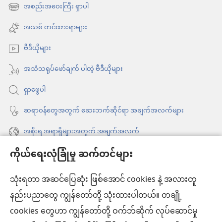
အသစ်
အစည်းအဝေးကြီး ရှာပါ
(window
ဖွ
အသစ်
အသစ် တင်ထားရာများ
င့်
ဖွ
နေ
ဗီဒီယိုများ
င့်
ပါ
နေ
အသံသရုပ်ဖော်ချက် ပါတဲ့ ဗီဒီယိုများ
တယ်)
ပါ
ရှာဖွေပါ
တယ်)
ဆရာဝန်တွေအတွက် ဆေးဘက်ဆိုင်ရာ အချက်အလက်များ
အစိုးရ အရာရှိများအတွက် အချက်အလက်
ကိုယ်ရေးလုံခြုံမှု ဆက်တင်များ
အကူအညီ
သုံးရတာ အဆင်ပြေဆုံး ဖြစ်အောင် cookies နဲ့ အလားတူ
အလှူငွေ
(window
နည်းပညာတွေ ကျွန်တော်တို့ သုံးထားပါတယ်။ တချို့
အသစ်
ကင်းမျှော်စင် အွန်လိုင်းစာကြည့်တိုက်™
cookies တွေဟာ ကျွန်တော်တို့ ဝက်ဘ်ဆိုက် လုပ်ဆောင်မှု
ဖွ
(window