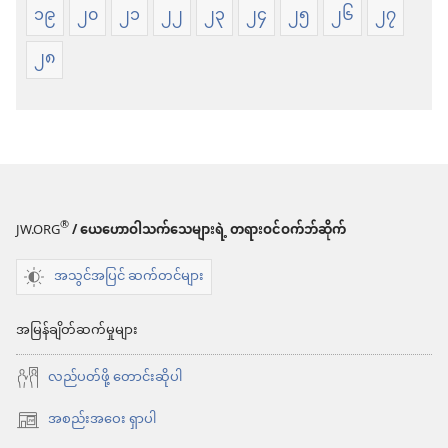
၁၉
၂၀
၂၁
၂၂
၂၃
၂၄
၂၅
၂၆
၂၇
သစ်
ကမ္ဘာ
ဘာသာ
သစ်
၂၈
ပြန်
ဘာသာ
ကျမ်း
ပြန်
ကျမ်း
®
JW.ORG
/ ယေဟောဝါသက်သေများရဲ့ တရားဝင်ဝက်ဘ်ဆိုက်
အသွင်အပြင် ဆက်တင်များ
အမြန်ချိတ်ဆက်မှုများ
လည်ပတ်ဖို့ တောင်းဆိုပါ
အစည်းအဝေး ရှာပါ
(window