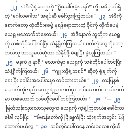
၂၂
အဲဒီလိုနဲ့ ယေရှုကို “ဦးခေါင်းခွံအရပ်” လို့ အဓိပ္ပာယ်ရှိ
တဲ့ ‘ဂေါလဂေါသ’ အရပ်ဆီ ခေါ်သွားကြတယ်။
၂၃
အဲဒီကို
+
ရောက်တော့ ထုံထိုင်းစေဖို့ မုရန်ရောထားတဲ့ ဝိုင်ကို တိုက်ပေမဲ့
+
ယေရှု မသောက်ဘဲနေတယ်။
၂၄
အဲဒီနောက် သူတို့က ယေရှု
ကို သစ်တိုင်ပေါ်တင်ပြီး သံနဲ့ရိုက်ကြတယ်။ ဝတ်လုံတွေကိုတော့
ဘယ်သူ ဘာယူမယ်ဆိုတာ သိနိုင်ဖို့ မဲချပြီး ခွဲယူကြတယ်။
+
၂၅
မနက် ၉ နာရီ
လောက်မှာ ယေရှုကို သစ်တိုင်ပေါ်တင်ပြီး
*
သံနဲ့ရိုက်ကြတယ်။
၂၆
“ဂျူးတို့ရဲ့ဘုရင်” ဆိုတဲ့ စွဲချက်ကို
ရေးပြီး ခေါင်းအပေါ်နားမှာ တပ်ထားတယ်။
၂၇
ဓားပြနှစ်
+
ယောက်ကိုလည်း ယေရှုရဲ့ညာဘက်မှာ တစ်ယောက်၊ ဘယ်ဘက်
မှာ တစ်ယောက် သစ်တိုင်ပေါ် တင်ကြတယ်။
၂၈
—
၂၉
+
*
ဖြတ်သန်းသွားလာသူတွေက ယေရှုကို ကဲ့ရဲ့ကြတယ်။ ခေါင်းတ
ခါခါ လုပ်ပြီး
“ဗိမာန်တော်ကို ဖြိုဖျက်ပြီး သုံးရက်အတွင်း ပြန်
+
ဆောက်မယ့်လူ၊
၃၀
သစ်တိုင်ပေါ်ကနေ ဆင်းခဲ့လေ။ ကိုယ့်
+