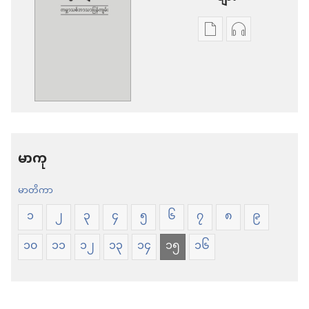
စာပေ
အသံ
ကူး
ဖိုင်
ယူ
ကူး
ရာ
ယူ
မှာ
ရာ
ရွေးချယ်
မှာ
မာကု
စရာ
ရွေးချယ်
မာတိကာ
များ
စရာ
သမ္မာကျမ်း
များ
၁
၂
၃
၄
၅
၆
၇
၈
၉
စာ
သမ္မာကျမ်း
၁၀
၁၁
၁၂
၁၃
၁၄
၁၅
၁၆
ကမ္ဘာ
စာ
သစ်
ကမ္ဘာ
ဘာသာ
သစ်