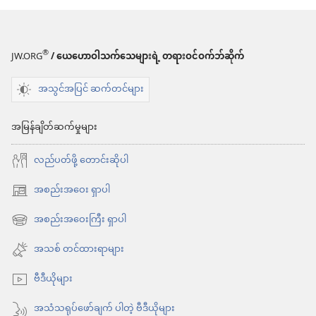
ပြန်
ဘာသာ
ကျမ်း
ပြန်
®
JW.ORG
/ ယေဟောဝါသက်သေများရဲ့ တရားဝင်ဝက်ဘ်ဆိုက်
ကျမ်း
အသွင်အပြင် ဆက်တင်များ
အမြန်ချိတ်ဆက်မှုများ
လည်ပတ်ဖို့ တောင်းဆိုပါ
အစည်းအဝေး ရှာပါ
(window
အသစ်
အစည်းအဝေးကြီး ရှာပါ
(window
ဖွ
အသစ်
အသစ် တင်ထားရာများ
င့်
ဖွ
နေ
ဗီဒီယိုများ
င့်
ပါ
နေ
အသံသရုပ်ဖော်ချက် ပါတဲ့ ဗီဒီယိုများ
တယ်)