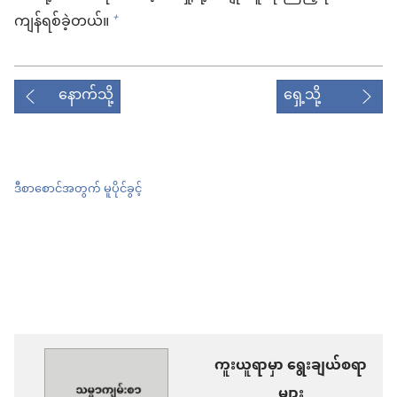
ကျန်ရစ်ခဲ့တယ်။
+
နောက်သို့
ရှေ့သို့
ဒီစာစောင်အတွက် မူပိုင်ခွင့်
ကူးယူရာမှာ ရွေးချယ်စရာ
များ