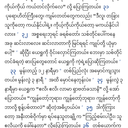
ကိုယ်ကိုယ် ကယ်တင်လိုက်လေ” လို့ ပြောကြတယ်။
၃၁
ပုရောဟိတ်ကြီးတွေ၊ ကျမ်းတတ်တွေကလည်း “ဒီလူ၊ တခြား
သူကိုတော့ ကယ်နိုင်ပါရဲ့။ ကိုယ့်ကိုယ်ကိုယ်တော့ မကယ်နိုင်ပါ
လား။
၃၂
အစ္စရေးဘုရင် ခရစ်တော်၊ သစ်တိုင်ပေါ်ကနေ
+
အခု ဆင်းလာလေ။ ဆင်းလာတာကို မြင်ရရင် ကျုပ်တို့ ယုံမှာ
ပေါ့”
ဆိုပြီး ယေရှုကို ဝိုင်းလှောင်ကြတယ်။ ဘေးမှာ သစ်တိုင်
+
တင်ခံရတဲ့ ဓားပြတွေတောင် ယေရှုကို ကဲ့ရဲ့ပြောဆိုကြတယ်။
+
၃၃
မွန်းတည့် ၁၂ နာရီမှာ
တစ်ပြည်လုံး အမှောင်ကျသွား
*
တယ်။ မွန်းလွဲ ၃ နာရီ
အထိ မှောင်နေတုန်းပဲ။
၃၄
မွန်းလွဲ ၃
+
*
နာရီမှာ ယေရှုက “ဧလိ၊ ဧလိ၊ လာမာ ရှာဗတ်ခသာနိ” လို့ အော်
ပြောတယ်။ “ကျွန်တော့်ဘုရား၊ ကျွန်တော့်ဘုရား၊ ကျွန်တော့်ကို
ဘာလို့ စွန့်ပစ်တာလဲ” ဆိုတဲ့အဓိပ္ပာယ်ပဲ။
၃၅
ဒါကိုကြား
+
တော့ အနီးတစ်ဝိုက်မှာ ရပ်နေသူတချို့က “ကြည့်စမ်းပါဦး၊ သူ
ဧလိယကို ခေါ်နေတာ” လို့ပြောကြတယ်။
၃၆
တစ်ယောက်က