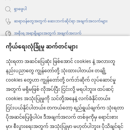
ပါ
ရှာဖွေပါ
တယ်)
ဆရာဝန်တွေအတွက် ဆေးဘက်ဆိုင်ရာ အချက်အလက်များ
အစိုးရ အရာရှိများအတွက် အချက်အလက်
ကိုယ်ရေးလုံခြုံမှု ဆက်တင်များ
အကူအညီ
သုံးရတာ အဆင်ပြေဆုံး ဖြစ်အောင် cookies နဲ့ အလားတူ
အလှူငွေ
(window
နည်းပညာတွေ ကျွန်တော်တို့ သုံးထားပါတယ်။ တချို့
အသစ်
ကင်းမျှော်စင် အွန်လိုင်းစာကြည့်တိုက်™
cookies တွေဟာ ကျွန်တော်တို့ ဝက်ဘ်ဆိုက် လုပ်ဆောင်မှု
ဖွ
(window
င့်
အတွက် မရှိမဖြစ် လိုအပ်ပြီး ငြင်းလို့ မရပါဘူး။ ထပ်ဆင့်
အသစ်
®
JW Hub
နေ
(window
ဖွ
cookies အသုံးပြုမှုကို သင်တို့အနေနဲ့ လက်ခံနိုင်တယ်။
ပါ
အသစ်
င့်
ငြင်းပယ်နိုင်ပါတယ်။ တကယ်တော့ ရည်ရွယ်ချက်က သုံးရတာ
®
JW Library
တယ်)
ဖွ
နေ
ပိုအဆင်ပြေဖို့ပါပဲ။ ဒီအချက်အလက် တစ်ခုကိုမှ ရောင်းစား
င့်
ပါ
ကင်းမျှော်စင် စာကြည့်တိုက်
မှာ၊ စီးပွားရေးအတွက် အသုံးပြုမှာ မဟုတ်ပါဘူး။ ပိုသိချင်ရင်
နေ
တယ်)