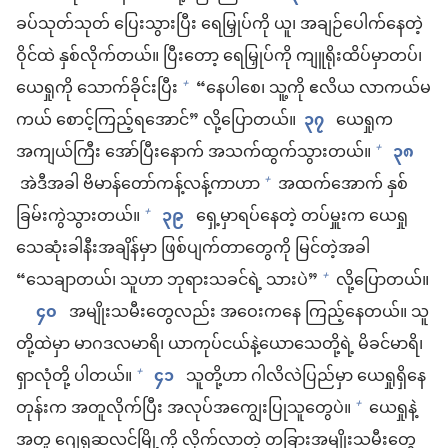
ခပ်သုတ်သုတ် ပြေးသွားပြီး ရေမြှုပ်ကို ယူ၊ အချဉ်ပေါက်နေတဲ့
ဝိုင်ထဲ နှစ်လိုက်တယ်။ ပြီးတော့ ရေမြှုပ်ကို ကျူရိုးထိပ်မှာတပ်၊
ယေရှုကို သောက်ခိုင်းပြီး
“နေပါစေ၊ သူ့ကို ဧလိယ လာကယ်မ
+
ကယ် စောင့်ကြည့်ရအောင်” လို့ပြောတယ်။
၃၇
ယေရှုက
အကျယ်ကြီး အော်ပြီးနောက် အသက်ထွက်သွားတယ်။
၃၈
+
အဲဒီအခါ ဗိမာန်တော်ကန့်လန့်ကာဟာ
အထက်အောက် နှစ်
+
ခြမ်းကွဲသွားတယ်။
၃၉
ရှေ့မှာရပ်နေတဲ့ တပ်မှူးက ယေရှု
+
သေဆုံးခါနီးအချိန်မှာ ဖြစ်ပျက်တာတွေကို မြင်တဲ့အခါ
“သေချာတယ်၊ သူဟာ ဘုရားသခင်ရဲ့ သားပဲ”
လို့ပြောတယ်။
+
၄၀
အမျိုးသမီးတွေလည်း အဝေးကနေ ကြည့်နေတယ်။ သူ
တို့ထဲမှာ မာဂဒလမာရိ၊ ယာကုပ်ငယ်နဲ့ယောသေတို့ရဲ့ မိခင်မာရိ၊
ရှာလုံတို့ ပါတယ်။
၄၁
သူတို့ဟာ ဂါလိလဲပြည်မှာ ယေရှုရှိနေ
+
တုန်းက အတူလိုက်ပြီး အလုပ်အကျွေးပြုသူတွေပဲ။
ယေရှုနဲ့
+
အတူ ဂျေရုဆလင်မြို့ကို လိုက်လာတဲ့ တခြားအမျိုးသမီးတွေ