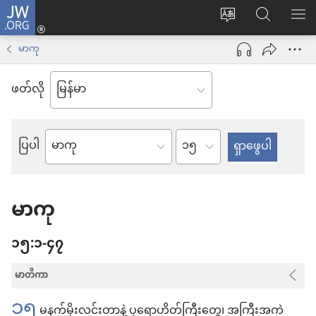
JW.ORG
Log
ဝ
JW.ORG
စာရ
in
က်
ရှာ
မာကု
(window
ဘ်
ပါ
အသစ်
ဖတ်လို
ဆိုက်
ဖွ
ဘာသာစကား
င့်
ကို
အခန်း
ပြပါ
နေ
ကျမ်း
ပြောင်း
ပါ
စောင်
ပါ
တယ်)
မာကု
၁၅:၁-၄၇
မာတိကာ
၁၅
မနက်မိုးလင်းတာနဲ့ ပုရောဟိတ်ကြီးတွေ၊ အကြီးအကဲ