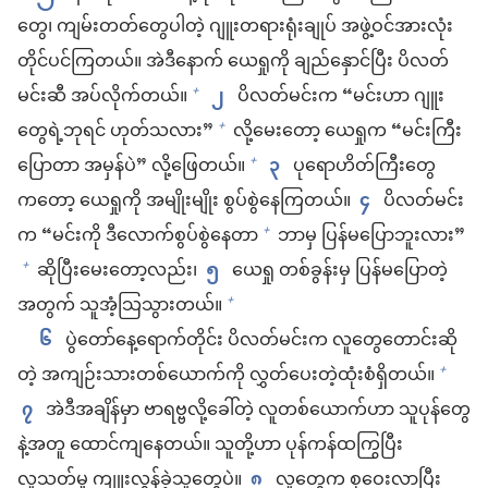
တွေ၊ ကျမ်းတတ်တွေပါတဲ့ ဂျူးတရားရုံးချုပ် အဖွဲ့ဝင်အားလုံး
တိုင်ပင်ကြတယ်။ အဲဒီနောက် ယေရှုကို ချည်နှောင်ပြီး ပိလတ်
မင်းဆီ အပ်လိုက်တယ်။
၂
ပိလတ်မင်းက “မင်းဟာ ဂျူး
+
တွေရဲ့ဘုရင် ဟုတ်သလား”
လို့မေးတော့ ယေရှုက “မင်းကြီး
+
ပြောတာ အမှန်ပဲ” လို့ဖြေတယ်။
၃
ပုရောဟိတ်ကြီးတွေ
+
ကတော့ ယေရှုကို အမျိုးမျိုး စွပ်စွဲနေကြတယ်။
၄
ပိလတ်မင်း
က “မင်းကို ဒီလောက်စွပ်စွဲနေတာ
ဘာမှ ပြန်မပြောဘူးလား”
+
ဆိုပြီးမေးတော့လည်း၊
၅
ယေရှု တစ်ခွန်းမှ ပြန်မပြောတဲ့
+
အတွက် သူအံ့သြသွားတယ်။
+
၆
ပွဲတော်နေ့ရောက်တိုင်း ပိလတ်မင်းက လူတွေတောင်းဆို
တဲ့ အကျဉ်းသားတစ်ယောက်ကို လွှတ်ပေးတဲ့ထုံးစံရှိတယ်။
+
၇
အဲဒီအချိန်မှာ ဗာရဗ္ဗလို့ခေါ်တဲ့ လူတစ်ယောက်ဟာ သူပုန်တွေ
နဲ့အတူ ထောင်ကျနေတယ်။ သူတို့ဟာ ပုန်ကန်ထကြွပြီး
လူသတ်မှု ကျူးလွန်ခဲ့သူတွေပဲ။
၈
လူတွေက စုဝေးလာပြီး