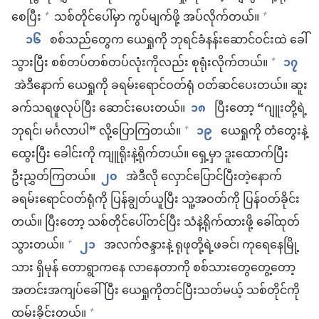
စေပြီး
သစ်တိုင်ပေါ်မှာ ကွပ်မျက်ဖို့ အပ်လိုက်တယ်။
+
+
၁၆
စစ်သည်တွေက ယေရှုကို ဘုရင်ခံနန်းဆောင်ဝင်းထဲ ခေါ်
သွားပြီး စစ်တပ်တစ်တပ်လုံးကိုလည်း စုရုံးလိုက်တယ်။
၁၇
+
အဲဒီနောက် ယေရှုကို ခရမ်းရောင်ဝတ်ရုံ ဝတ်ဆင်ပေးတယ်။ ဆူး
ခက်သရဖူလုပ်ပြီး ဆောင်းပေးတယ်။
၁၈
ပြီးတော့ “ဂျူးတို့ရဲ့
ဘုရင်၊ မင်္ဂလာပါ” လို့ပြောကြတယ်။
၁၉
ယေရှုကို တံတွေးနဲ့
+
ထွေးပြီး ခေါင်းကို ကျူရိုးနဲ့ရိုက်တယ်။ ရှေ့မှာ ဒူးထောက်ပြီး
ဦးညွှတ်ကြတယ်။
၂၀
အဲဒီလို လှောင်ပြောင်ပြီးတဲ့နောက်
ခရမ်းရောင်ဝတ်ရုံကို ပြန်ချွတ်ယူပြီး သူ့အဝတ်ကို ပြန်ဝတ်ခိုင်း
တယ်။ ပြီးတော့ သစ်တိုင်ပေါ်တင်ပြီး သံနဲ့ရိုက်ထားဖို့ ခေါ်ထုတ်
သွားတယ်။
၂၁
အလက်ဇန္ဒားနဲ့ ရုဖုတို့ရဲ့ဖခင်၊ ကုရေနေမြို့
+
သား ရှိမုန် တောရွာကနေ လာနေတာကို စစ်သားတွေတွေ့တော့
အတင်းအကျပ်ခေါ်ပြီး ယေရှုကိုတင်ပြီးသတ်မယ့် သစ်တိုင်ကို
ထမ်းခိုင်းတယ်။
+