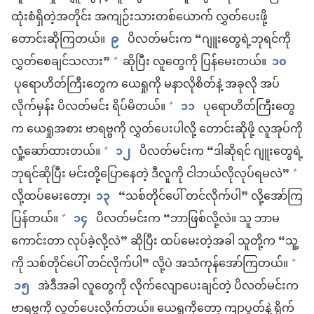
ထုံးစံရှိတဲ့အတိုင်း အကျဉ်းသားတစ်ယောက် လွှတ်ပေးဖို့
တောင်းဆိုကြတယ်။
၉
ပိလတ်မင်းက “ဂျူးတွေရဲ့ဘုရင်ကို
လွှတ်စေချင်သလား”
ဆိုပြီး လူတွေကို ပြန်မေးတယ်။
၁၀
+
ပုရောဟိတ်ကြီးတွေက ယေရှုကို မနာလိုစိတ်နဲ့ အခုလို အပ်
လိုက်မှန်း ပိလတ်မင်း ရိပ်မိတယ်။
၁၁
ပုရောဟိတ်ကြီးတွေ
+
က ယေရှုအစား ဗာရဗ္ဗကို လွှတ်ပေးပါလို့ တောင်းဆိုဖို့ လူအုပ်ကို
လှုံ့ဆော်ထားတယ်။
၁၂
ပိလတ်မင်းက “ဒါဆိုရင် ဂျူးတွေရဲ့
+
ဘုရင်ဆိုပြီး မင်းတို့ပြောနေတဲ့ ဒီလူကို ငါဘယ်လိုလုပ်ရမလဲ”
+
လို့ထပ်မေးတော့၊
၁၃
“သစ်တိုင်ပေါ် တင်လိုက်ပါ” လို့အော်ကြ
ပြန်တယ်။
၁၄
ပိလတ်မင်းက “ဘာဖြစ်လို့လဲ။ သူ ဘာမ
+
ကောင်းတာ လုပ်ခဲ့လို့လဲ” ဆိုပြီး ထပ်မေးတဲ့အခါ သူတို့က “သူ့
ကို သစ်တိုင်ပေါ် တင်လိုက်ပါ” လို့ပဲ အသံကုန်အော်ကြတယ်။
+
၁၅
အဲဒီအခါ လူတွေကို လိုက်လျောပေးချင်တဲ့ ပိလတ်မင်းက
ဗာရဗ္ဗကို လွှတ်ပေးလိုက်တယ်။ ယေရှုကိုတော့ ကျာပွတ်နဲ့ ရိုက်