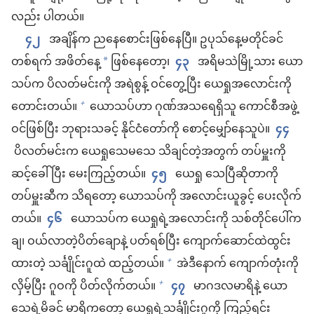
လည်း ပါတယ်။
၄၂
အချိန်က ညနေစောင်းဖြစ်နေပြီ။ ဥပုသ်နေ့မတိုင်ခင်
တစ်ရက် အဖိတ်နေ့
ဖြစ်နေတော့၊
၄၃
အရိမသဲမြို့သား ယော
*
သပ်က ပိလတ်မင်းကို အရဲစွန့် ဝင်တွေ့ပြီး ယေရှုအလောင်းကို
တောင်းတယ်။
ယောသပ်ဟာ ဂုဏ်အသရေရှိသူ ကောင်စီအဖွဲ့
+
ဝင်ဖြစ်ပြီး ဘုရားသခင့် နိုင်ငံတော်ကို စောင့်မျှော်နေသူပဲ။
၄၄
ပိလတ်မင်းက ယေရှုသေမသေ သိချင်တဲ့အတွက် တပ်မှူးကို
ဆင့်ခေါ်ပြီး မေးကြည့်တယ်။
၄၅
ယေရှု သေပြီဆိုတာကို
တပ်မှူးဆီက သိရတော့ ယောသပ်ကို အလောင်းယူခွင့် ပေးလိုက်
တယ်။
၄၆
ယောသပ်က ယေရှုရဲ့အလောင်းကို သစ်တိုင်ပေါ်က
ချ၊ ဝယ်လာတဲ့ပိတ်ချောနဲ့ ပတ်ရစ်ပြီး ကျောက်ဆောင်ထဲထွင်း
ထားတဲ့ သင်္ချိုင်းဂူထဲ ထည့်တယ်။
အဲဒီနောက် ကျောက်တုံးကို
+
လှိမ့်ပြီး ဂူဝကို ပိတ်လိုက်တယ်။
၄၇
မာဂဒလမာရိနဲ့ ယော
+
သေရဲ့မိခင် မာရိကတော့ ယေရှုရဲ့သင်္ချိုင်းဂူကို ကြည့်ရင်း