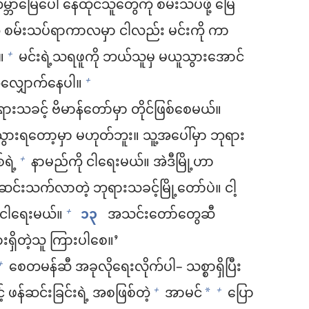
္ဘာမြေပေါ် နေထိုင်သူတွေကို စမ်းသပ်ဖို့ မြေ
့် စမ်းသပ်ရာကာလမှာ ငါလည်း မင်းကို ကာ
။
မင်းရဲ့သရဖူကို ဘယ်သူမှ မယူသွားအောင်
+
က်လျှောက်နေပါ။
+
ားသခင့် ဗိမာန်တော်မှာ တိုင်ဖြစ်စေမယ်။
ွားရတော့မှာ မဟုတ်ဘူး။ သူ့အပေါ်မှာ ဘုရား
ရဲ့
နာမည်ကို ငါရေးမယ်။ အဲဒီမြို့ဟာ
+
်းသက်လာတဲ့ ဘုရားသခင့်မြို့တော်ပဲ။ ငါ့
 ငါရေးမယ်။
၁၃
အသင်းတော်တွေဆီ
+
ားရှိတဲ့သူ ကြားပါစေ။’
စေတမန်ဆီ အခုလိုရေးလိုက်ပါ– သစ္စာရှိပြီး
+
 ဖန်ဆင်းခြင်းရဲ့ အစဖြစ်တဲ့
အာမင်
ပြော
+
+
*