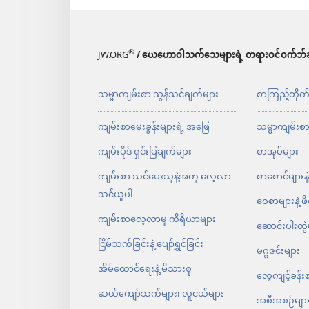
®
JW.ORG
/ ယေဟောဝါသက်သေများရဲ့ တရားဝင်ဝက်ဘ်ဆ
သမ္မာကျမ်းစာ သွန်သင်ချက်များ
စာကြည့်တိုက
ကျမ်းစာမေးခွန်းများရဲ့ အဖြေ
သမ္မာကျမ်းစ
ကျမ်းပိုဒ် ရှင်းပြချက်များ
စာအုပ်များ
ကျမ်းစာ သင်ပေးသူနဲ့အတူ လေ့လာ
စာစောင်များနဲ
သင်ယူပါ
ဝေစာများနဲ့ ဖ
ကျမ်းစာလေ့လာမှု ကိရိယာများ
ဆောင်းပါးတွဲ
ငြိမ်သက်ခြင်းနဲ့ ပျော်ရွှင်ခြင်း
မဂ္ဂဇင်းများ
အိမ်ထောင်ရေးနဲ့ မိသားစု
လေ့ကျင့်ခန်း
ဆယ်ကျော်သက်များ၊ လူငယ်များ
အစီအစဉ်မျာ