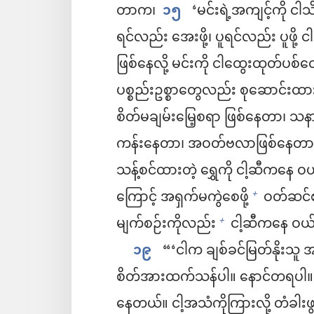
တာက၊
၁၅
‘မင်းရဲ့အကျင့်ကို 
ရင်လည်း အေးဖို့၊ ပူရင်လည်း ပူဖို့ 
ဖြစ်နေလို့ မင်းကို ငါထွေးထုတ်ပစ်
ပစ္စည်းဥစ္စာတွေလည်း စုဆောင်းထာ
စိတ်မချမ်းမြေ့စရာ ဖြစ်နေတာ၊ သန
ကန်းနေတာ၊ အဝတ်ဗလာဖြစ်နေတာ 
သန့်စင်ထားတဲ့ ရွှေကို ငါ့ဆီကနေ
ကြောင့် အရှက်မကွဲစေဖို့
ဝတ်ဆင်စရာ
+
မျက်စဉ်းကိုလည်း
ငါ့ဆီကနေ ဝယ်
+
၁၉
“‘ငါက ချစ်ခင်မြတ်နိုးသူ အ
စိတ်အားထက်သန်ပါ။ နောင်တရပါ။
နေတယ်။ ငါ့အသံကိုကြားလို့ တံခါးဖွင