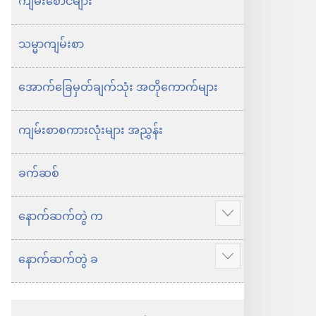
စာ
သမ္မာကျမ်း
ကျမ်းစောင်များ
ကမ္ဘာ
စာ
သမ္မာကျမ်းစာ
သစ်
ကမ္ဘာ
ဘာသာ
သစ်
အောက်ခြေမှတ်ချက်သုံး အတိုကောက်များ
ပြန်
ဘာသာ
ကျမ်း
ပြန်
ကျမ်းစာစကားလုံးများ အညွှန်း
ကျမ်း
ခက်ဆစ်
နောက်ဆက်တွဲ က
ပို
ပြ
နောက်ဆက်တွဲ ခ
ပို
ပါ
ပြ
ပါ