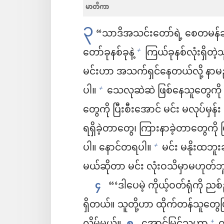
မာတိကာ
၃
“သာဒိအသင်းတော်ရဲ့ စေတမန်ဆီ 
တော်ခုနစ်ခုနဲ့
ကြယ်ခုနစ်လုံးရှိတဲ့သ
+
မင်းဟာ အသက်ရှင်နေတယ်လို့ နာ
ပါ။
သေလုဆဲဆဲ ဖြစ်နေသူတွေကို ခ
+
တွေကို ပြီးစီးအောင် မင်း မလုပ်မှန
ရရှိခဲ့တာတွေ၊ ကြားနာခဲ့တာတွေကို 
ပါ။ နောင်တရပါ။
မင်း မနိုးထဘူးဆ
+
မယ်ဆိုတာ မင်း လုံးဝသိမှာမဟုတ်ဘ
၄
“‘ဒါပေမဲ့ ကိုယ့်ဝတ်ရုံကို ညစ
ရှိတယ်။ သူတို့ဟာ ထိုက်တန်သူတွေဖြစ
+