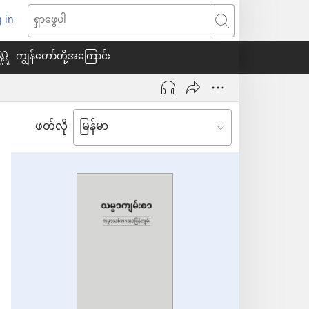
 in
indow
ရှာဖွေ
သစ်
ပါ
ကျွန်တော်တို့အကြောင်း
ေ
ဖတ်လို
ယ်)