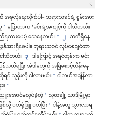
အခုလိုရေးလိုက်ပါ– ဘုရားသခင်ရဲ့ စွမ်းအား
ူ
ပြောတာက ‘မင်းရဲ့အကျင့်ကို ငါသိတယ်။
+
မည်ရထားပေမဲ့ သေနေတယ်။
၂
သတိရှိနေ
+
ွန်အားရှိစေပါ။ ဘုရားသခင် လုပ်စေချင်တာ
်း ငါသိတယ်။
၃
ဒါကြောင့် အရင်တုန်းက မင်း
ပြန်သတိရပြီး အဲဒါတွေကို အမြဲစောင့်ထိန်းနေ
ိုရင် သူခိုးလို ငါလာမယ်။
ငါဘယ်အချိန်လာ
+
ူး။
+
်ညူးအောင်မလုပ်ခဲ့တဲ့
လူတချို့ သာဒိမြို့မှာ
+
်လို့ ဝတ်ရုံဖြူ ဝတ်ပြီး
ငါနဲ့အတူ သွားလာရ
+
+