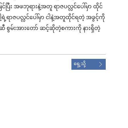
်ပြီး အဖဘုရားနဲ့အတူ ရာဇပလ္လင်ပေါ်မှာ ထိုင်
့ရဲ့ရာဇပလ္လင်ပေါ်မှာ ငါနဲ့အတူထိုင်ရတဲ့ အခွင့်ကို
စွမ်းအားတော် ဆင့်ဆိုတဲ့စကားကို နားရှိတဲ့
ရှေ့သို့