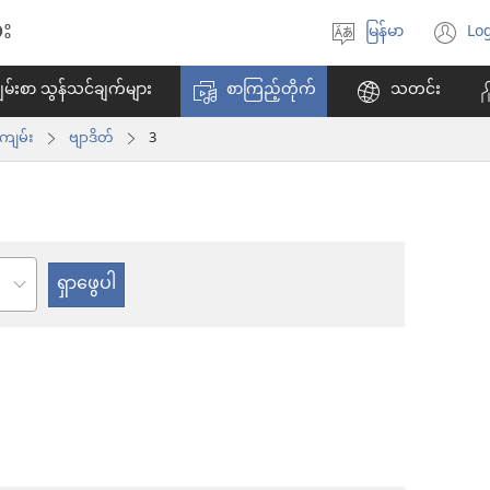
း
မြန်မာ
Log
ဘာသာစကား
(w
ရွေးချယ်
အ
မ်းစာ သွန်သင်ချက်များ
စာကြည့်တိုက်
သတင်း
ပါ
ဖွ
င့်
ကျမ်း
ဗျာဒိတ်
3
န
ပါ
တ
်း