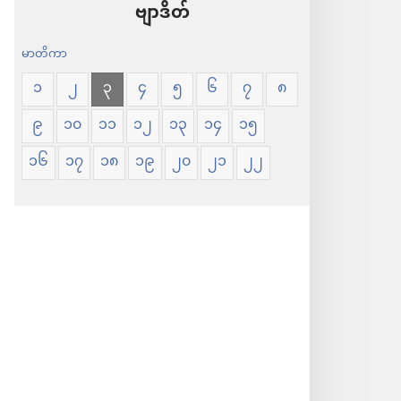
ဗျာဒိတ်
မာတိကာ
၁
၂
၃
၄
၅
၆
၇
၈
၉
၁၀
၁၁
၁၂
၁၃
၁၄
၁၅
၁၆
၁၇
၁၈
၁၉
၂၀
၂၁
၂၂