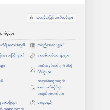
အသွင်အပြင် ဆက်တင်များ
ဆက်မှုများ
်ဖို့ တောင်းဆိုပါ
အစည်းအဝေး ရှာပါ
(window
အသစ်
းအဝေးကြီး ရှာပါ
အသစ် တင်ထားရာများ
ဖွ
ုများ
အသံသရုပ်ဖော်ချက် ပါတဲ့
င့်
ဗီဒီယိုများ
နေ
ပါ
ပါ
ဆရာဝန်တွေအတွက်
တယ်)
ဆေးဘက်ဆိုင်ရာ
အချက်အလက်များ
ရ အရာရှိများ
အကူအညီ
က် အချက်အလက်