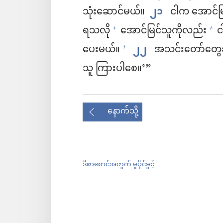
သုံးဆောင်မယ်။
၂၁
ငါက အောင်မြင
ရသလို
အောင်မြင်သူကိုလည်း
ငါ
+
+
ပေးမယ်။
၂၂
အသင်းတော်တွေဆီ 
+
သူ ကြားပါစေ။’”
နောက်သို့
ဒီစာစောင်အတွက် မူပိုင်ခွင့်