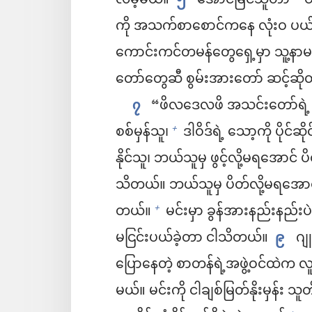
လိမ့်မယ်။
၅
အောင်မြင်သူဟာ
ဝ
ကို အသက်စာစောင်ကနေ လုံးဝ ပယ်
ကောင်းကင်တမန်တွေရှေ့မှာ သူ့နာ
တော်တွေဆီ စွမ်းအားတော် ဆင့်ဆိုတဲ
၇
“ဖိလဒေလဖိ အသင်းတော်ရဲ့ စေ
စစ်မှန်သူ၊
ဒါဝိဒ်ရဲ့ သော့ကို ပိုင်ဆို
+
နိုင်သူ၊ ဘယ်သူမှ ဖွင့်လို့မရအောင်
သိတယ်။ ဘယ်သူမှ ပိတ်လို့မရအောင် ပွ
တယ်။
မင်းမှာ ခွန်အားနည်းနည်းပဲ 
+
မငြင်းပယ်ခဲ့တာ ငါသိတယ်။
၉
ဂျူ
ပြောနေတဲ့ စာတန်ရဲ့အဖွဲ့ဝင်ထဲက လ
မယ်။ မင်းကို ငါချစ်မြတ်နိုးမှန်း သူ