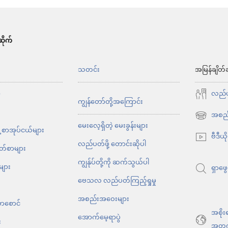
ိုက်
်
သတင်း
အမြန်ချိတ်
ာ
လည်ပတ
ကျွန်တော်တို့အကြောင်း
အစည်
(window
မေးလေ့ရှိတဲ့ မေးခွန်းများ
့ စာအုပ်ငယ်များ
အသစ်
ဗီဒီယိ
လည်ပတ်ဖို့ တောင်းဆိုပါ
ဖွ
ိတ်စာများ
င့်
ကျွန်ုပ်တို့ကို ဆက်သွယ်ပါ
များ
ရှာဖွေ
နေ
ဗေသလ လည်ပတ်ကြည့်ရှုမှု
ပါ
အစည်းအဝေးများ
တယ်)
စာစောင်
အစိုး
အောက်မေ့ရာပွဲ
း
အတွ