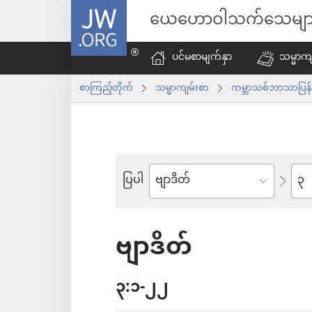
JW.ORG
ယေဟောဝါသက်သေမျာ
ပင်မစာမျက်နှာ
သမ္မာကျ
စာကြည့်တိုက်
သမ္မာကျမ်းစာ
ကမ္ဘာသစ်ဘာသာပြန်
အခန
ပြပါ
ကျမ်း
စောင်
ဗျာဒိတ်
၃:၁-၂၂