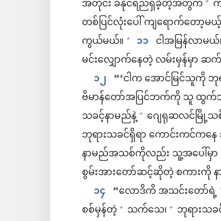
အတိုင်း ခံနိုင်ရည်ရှိခဲ့တဲ့အတွက်
ကမ
+
တစ်ပြင်လုံးပေါ် ကျရောက်တော့မယ
ကွယ်မယ်။
၁၁
ငါအမြန်လာမယ်
+
မင်းလျှောက်နေတဲ့ လမ်းမှန်မှာ ဆ
၁၂
“‘ငါက အောင်မြင်သူကို ဘုရ
ဗိမာန်တော်အပြင်ဘက်ကို သူ ထွက်သ
သခင့်နာမည်နဲ့
ဂျေရုဆလင်မြို့သစ်
+
ဘုရားသခင်ရှိရာ ကောင်းကင်ကနေ ဆင
နာမည်အသစ်ကိုလည်း သူ့အပေါ်မှာ
စွမ်းအားတော်ဆင့်ဆိုတဲ့ စကားကို န
၁၄
“လောဒိကိ အသင်းတော်ရဲ့
စစ်မှန်တဲ့
သက်သေ၊
ဘုရားသခင့်
+
+