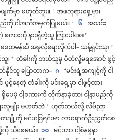
တ်ရုံဖြူ ဝတ်ဆင်ရလိမ့်မယ်။
ငါက သူ့နာမည်
ဖျက်မှာ မဟုတ်ဘူး။
အဖဘုရားရှေ့မှာ၊
+
မည်ကို ငါအသိအမှတ်ပြုမယ်။
၆
အသင်း
+
့ စကားကို နားရှိတဲ့သူ ကြားပါစေ။’
တမန်ဆီ အခုလိုရေးလိုက်ပါ– သန့်ရှင်းသူ၊
+
င်သူ၊
တံခါးကို ဘယ်သူမှ ပိတ်လို့မရအောင် ဖွင့်
+
 ပိတ်နိုင်သူ ပြောတာက–
၈
‘မင်းရဲ့အကျင့်ကို ငါ
င့်နေတဲ့ တံခါးကို မင်းရှေ့မှာ ငါဖွင့်ထား
ရှိပေမဲ့ ငါ့စကားကို လိုက်နာခဲ့တာ၊ ငါ့နာမည်ကို
းလူမျိုး မဟုတ်ဘဲ
ဟုတ်တယ်လို့ လိမ်ညာ
+
ူတချို့ကို မင်းခြေရင်းမှာ လာရောက်ဦးညွှတ်စေ
တို့ကို သိစေမယ်။
၁၀
မင်းဟာ ငါ့စံနမူနာ