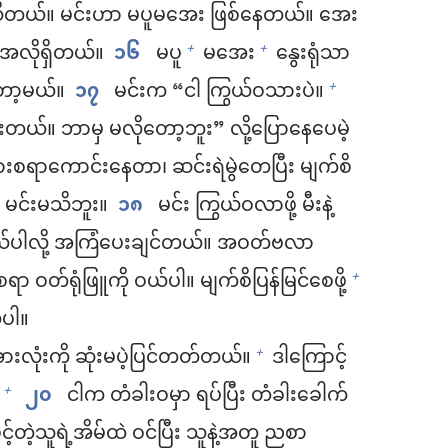
ငါသိတယ်။ မင်းဟာ မပူမအေး ဖြစ်နေတယ်။ အေး
ငါအလိုရှိတယ်။
၁၆
မပူ
မအေး
နွေးရုံသာ
+
+
တော့မယ်။
၁၇
မင်းက “ငါ ကြွယ်ဝသားပဲ။
+
းတယ်။ ဘာမှ မလိုတော့ဘူး” လို့ပြောနေပေမဲ့
ားစရာကောင်းနေတာ၊ ဆင်းရဲမွဲတေပြီး မျက်စိ
မင်းမသိဘူး။
၁၈
မင်း ကြွယ်ဝလာဖို့ မီးနဲ့
 ဝယ်ပါလို့ အကြံပေးချင်တယ်။ အဝတ်ဗလာ
 ဝတ်ရုံဖြူကို ဝယ်ပါ။ မျက်စိပြန်မြင်စေဖို့
+
ပါ။
ားလုံးကို ဆုံးမပဲ့ပြင်တတ်တယ်။
ဒါကြောင့်
+
၂၀
ငါက တံခါးဝမှာ ရပ်ပြီး တံခါးခေါက်
+
့်တဲ့သူရဲ့အိမ်ထဲ ဝင်ပြီး သူနဲ့အတူ ညစာ