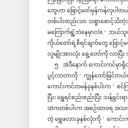
ကြီးမြတ်ပြီး အံ့သြစရာ ကောင်းလှ
တွေဟာ ဖြောင့်မတ်မှန်ကန်လှပါတယ
တစ်ပါးတည်းသာ သစ္စာစောင့်သိတဲ့အ
မကြောက်ရွံ့ဘဲနေမှာလဲ။
ဘယ်သူက န
+
ကိုယ်တော်ရဲ့စီရင်ချက်တွေ ဖြောင့်မ
လူမျိုးအားလုံး ရှေ့တော်ကို လာပြီး
၅
အဲဒီနောက် ကောင်းကင်မှာရှ
ပွင့်လာတာကို
ကျွန်တော်မြင်တယ်
+
ကောင်းကင်တမန်ခုနစ်ပါးက
စင်က
+
ပြီး၊ ရွှေရင်စည်းစည်းပြီး သန့်ရ
ထဲကတစ်ပါးက အစဉ်ထာဝရ အသက်ရှင်
တဲ့ ရွှေဖလားခုနစ်လုံးကို
ကောင်းကင
+