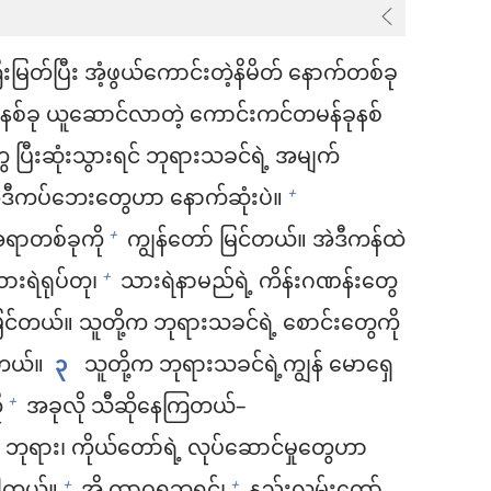
မြတ်ပြီး အံ့ဖွယ်ကောင်းတဲ့နိမိတ် နောက်တစ်ခု
ုနစ်ခု ယူဆောင်လာတဲ့ ကောင်းကင်တမန်ခုနစ်
ပြီးဆုံးသွားရင် ဘုရားသခင်ရဲ့ အမျက်
့ အဲဒီကပ်ဘေးတွေဟာ နောက်ဆုံးပဲ။
+
အရာတစ်ခုကို
ကျွန်တော် မြင်တယ်။ အဲဒီကန်ထဲ
+
ားရဲရုပ်တု၊
သားရဲနာမည်ရဲ့ ကိန်းဂဏန်းတွေ
+
ြင်တယ်။ သူတို့က ဘုရားသခင်ရဲ့ စောင်းတွေကို
ြတယ်။
၃
သူတို့က ဘုရားသခင်ရဲ့ကျွန် မောရှေ
ု
အခုလို သီဆိုနေကြတယ်–
+
ဘုရား၊ ကိုယ်တော်ရဲ့ လုပ်ဆောင်မှုတွေဟာ
+
+