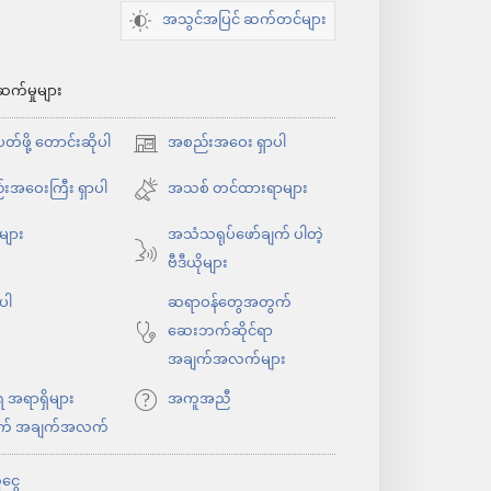
အသွင်အပြင် ဆက်တင်များ
ဆက်မှုများ
်ဖို့ တောင်းဆိုပါ
အစည်းအဝေး ရှာပါ
(window
အသစ်
းအဝေးကြီး ရှာပါ
အသစ် တင်ထားရာများ
ဖွ
ုများ
အသံသရုပ်ဖော်ချက် ပါတဲ့
င့်
ဗီဒီယိုများ
နေ
ပါ
ပါ
ဆရာဝန်တွေအတွက်
တယ်)
ဆေးဘက်ဆိုင်ရာ
အချက်အလက်များ
ရ အရာရှိများ
အကူအညီ
က် အချက်အလက်
ငွေ