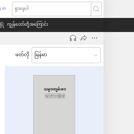
 in
indow
ရှာဖွေ
သစ်
ပါ
ကျွန်တော်တို့အကြောင်း
ေ
ဖတ်လို
ယ်)