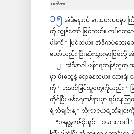
မာတိကာ
၁၅
အဲဒီနောက် ကောင်းကင်မှာ ကြီး
ကို ကျွန်တော် မြင်တယ်။ ကပ်ဘေးခ
ပါးကို
မြင်တယ်။ အဲဒီကပ်ဘေးတွေ 
+
တော်လည်း ပြီးဆုံးသွားမှာဖြစ်လို
၂
အဲဒီအခါ ဖန်ရေကန်နဲ့တူတဲ့ 
မှာ မီးတွေနဲ့ ရောနေတယ်။ သားရဲ၊ သ
ကို
အောင်မြင်သူတွေကိုလည်း
မ
+
+
ကိုင်ပြီး ဖန်ရေကန်နားမှာ ရပ်နေက
ရဲ့သီချင်းနဲ့
သိုးသငယ်ရဲ့သီချင်းကိ
+
“အနန္တတန်ခိုးရှင်
ယေဟောဝါ
+
*