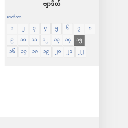
ဗျာဒိတ်
မာတိကာ
၁
၂
၃
၄
၅
၆
၇
၈
၉
၁၀
၁၁
၁၂
၁၃
၁၄
၁၅
၁၆
၁၇
၁၈
၁၉
၂၀
၂၁
၂၂