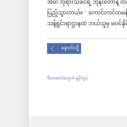
အခါ ဘုရားသခင်ရဲ့ ဘုန်းတော်နဲ့ တန်ခ
ပြည့်သွားတယ်။
ကောင်းကင်တမန် ခ
+
သန့်ရှင်းရာဌာနထဲ ဘယ်သူမှ မဝင်နို
နောက်သို့
ဒီစာစောင်အတွက် မူပိုင်ခွင့်