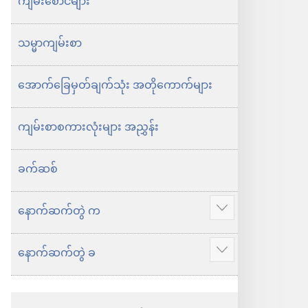
စာ
သမ္မာကျမ်း
ကျမ်းစောင်များ
ကမ္ဘာ
စာ
သမ္မာကျမ်းစာ
သစ်
ကမ္ဘာ
ဘာသာ
သစ်
အောက်ခြေမှတ်ချက်သုံး အတိုကောက်များ
ပြန်
ဘာသာ
ကျမ်း
ပြန်
ကျမ်းစာစကားလုံးများ အညွှန်း
ကျမ်း
ခက်ဆစ်
နောက်ဆက်တွဲ က
ပို
ပြ
နောက်ဆက်တွဲ ခ
ပို
ပါ
ပြ
ပါ