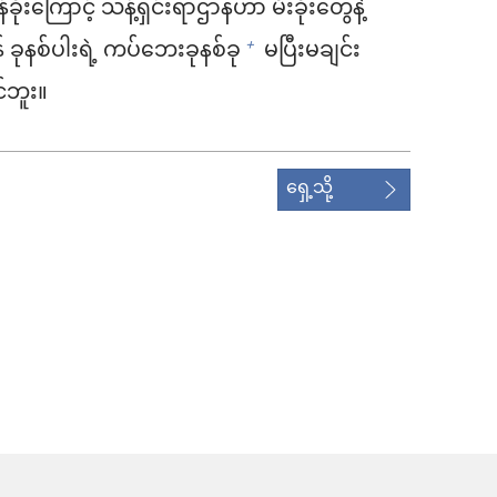
ိုးကြောင့် သန့်ရှင်းရာဌာနဟာ မီးခိုးတွေနဲ့
ုနစ်ပါးရဲ့ ကပ်ဘေးခုနစ်ခု
မပြီးမချင်း
+
င်ဘူး။
ရှေ့သို့