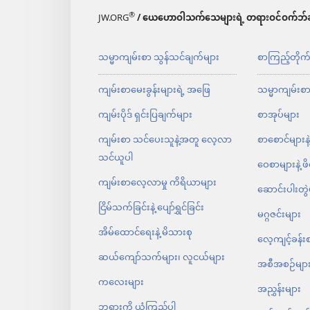
®
JW.ORG
/ ယေဟောဝါသက်သေများရဲ့ တရားဝင်ဝက်ဘ်ဆ
သမ္မာကျမ်းစာ သွန်သင်ချက်များ
စာကြည့်တိုက
ကျမ်းစာမေးခွန်းများရဲ့ အဖြေ
သမ္မာကျမ်းစ
ကျမ်းပိုဒ် ရှင်းပြချက်များ
စာအုပ်များ
ကျမ်းစာ သင်ပေးသူနဲ့အတူ လေ့လာ
စာစောင်များနဲ
သင်ယူပါ
ဝေစာများနဲ့ ဖ
ကျမ်းစာလေ့လာမှု ကိရိယာများ
ဆောင်းပါးတွဲ
ငြိမ်သက်ခြင်းနဲ့ ပျော်ရွှင်ခြင်း
မဂ္ဂဇင်းများ
အိမ်ထောင်ရေးနဲ့ မိသားစု
လေ့ကျင့်ခန်း
ဆယ်ကျော်သက်များ၊ လူငယ်များ
အစီအစဉ်မျာ
ကလေးများ
အညွှန်းများ
ဘုရားကို ယုံကြည်ပါ