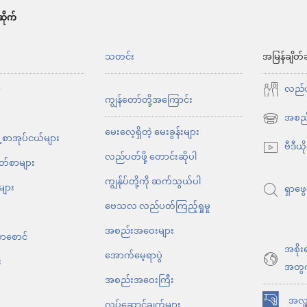
ိုက်
်
သတင်း
အမြန်ချိတ်
ာ
လည်ပတ
ကျွန်တော်တို့အကြောင်း
အစည်
(window
မေးလေ့ရှိတဲ့ မေးခွန်းများ
့ စာအုပ်ငယ်များ
အသစ်
ဗီဒီယိ
လည်ပတ်ဖို့ တောင်းဆိုပါ
ဖွ
ိတ်စာများ
င့်
ကျွန်ုပ်တို့ကို ဆက်သွယ်ပါ
များ
ရှာဖွေ
နေ
ဗေသလ လည်ပတ်ကြည့်ရှုမှု
ပါ
အစည်းအဝေးများ
တယ်)
စာစောင်
အစိုး
အောက်မေ့ရာပွဲ
း
အတွ
အစည်းအဝေးကြီး
အလှူ
လုပ်ဆောင်ချက်များ