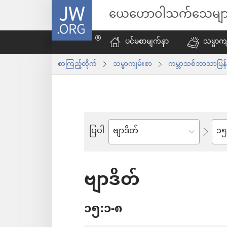
JW.ORG
ယေဟောဝါသက်သေမျာ
ပင်မစာမျက်နှာ
သမ္မာကျ
စာကြည့်တိုက်
သမ္မာကျမ်းစာ
ကမ္ဘာသစ်ဘာသာပြန်
အခန
ပြပါ
ကျမ်း
စောင်
ဗျာဒိတ်
၁၅:၁-၈