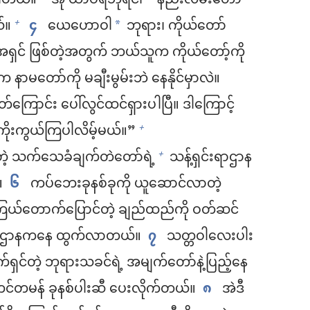
ပါတယ်။
အို ထာဝရဘုရင်၊
နည်းလမ်းတော်
်။
၄
ယေဟောဝါ
ဘုရား၊ ကိုယ်တော်
+
*
ရှင် ဖြစ်တဲ့အတွက် ဘယ်သူက ကိုယ်တော့်ကို
ာမတော်ကို မချီးမွမ်းဘဲ နေနိုင်မှာလဲ။
တ်ကြောင်း ပေါ်လွင်ထင်ရှားပါပြီ။ ဒါကြောင့်
 ကိုးကွယ်ကြပါလိမ့်မယ်။”
+
ိတဲ့ သက်သေခံချက်တဲတော်ရဲ့
သန့်ရှင်းရာဌာန
+
။
၆
ကပ်ဘေးခုနစ်ခုကို ယူဆောင်လာတဲ့
ြယ်တောက်ပြောင်တဲ့ ချည်ထည်ကို ဝတ်ဆင်
ှင်းရာဌာနကနေ ထွက်လာတယ်။
၇
သတ္တဝါလေးပါး
တဲ့ ဘုရားသခင်ရဲ့ အမျက်တော်နဲ့ပြည့်နေ
်တမန် ခုနစ်ပါးဆီ ပေးလိုက်တယ်။
၈
အဲဒီ