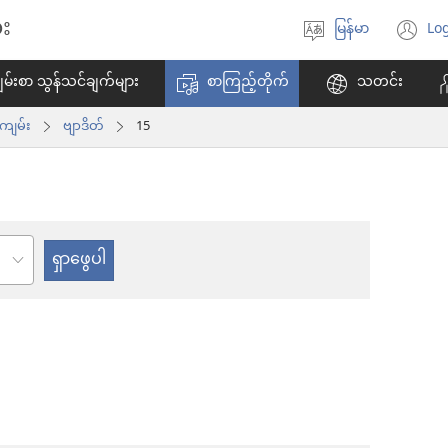
း
မြန်မာ
Log
ဘာသာစကား
(w
ရွေးချယ်
အ
မ်းစာ သွန်သင်ချက်များ
စာကြည့်တိုက်
သတင်း
ပါ
ဖွ
င့်
ကျမ်း
ဗျာဒိတ်
15
န
ပါ
တ
်း