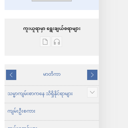
ကူးယူရာမှာ ရွေးချယ်စရာများ
စာပေ
အသံ
ကူး
ဖိုင်
ယူ
ကူး
ရာ
ယူ
မာတိကာ
နောက်သို့
ရှေ့
မှာ
ရာ
သို့
ရွေးချယ်
မှာ
သမ္မာကျမ်းစာကနေ သိရှိနိုင်ရာများ
ပို
စရာ
ရွေးချယ်
ပြ
များ
စရာ
ကျမ်းဦးစကား
ပါ
သမ္မာကျမ်း
များ