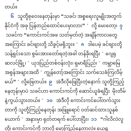
တယ်။
၆
သူတို့စုဝေးနေတုန်းမှာ “သခင်၊ အစ္စရေးလူမျိုးအတွက်
နိုင်ငံကို အခု ပြန်တည်ထောင်ပေးမှာလား”
လို့ မေးတော့၊
၇
+
သခင်က “ကောင်းကင်အဖ သတ်မှတ်တဲ့ အချိန်ကာလတွေ
အကြောင်း ခင်ဗျားတို့ သိခွင့်မရှိဘူး။
၈
ဒါပေမဲ့ ခင်ဗျားတို့
+
သန့်ရှင်းသော စွမ်းအားတော်ရတဲ့အခါ တန်ခိုးရပြီး
ဂျေရု
+
ဆလင်မြို့၊
ယုဒပြည်တစ်ဝန်းလုံး၊ ရှမာရိပြည်၊
ကမ္ဘာမြေ
+
+
အစွန်အဖျားအထိ
ကျွန်တော့်အကြောင်း သက်သေခံကြလိမ့်
+
မယ်”
လို့ဖြေတယ်။
၉
အဲဒီလိုဖြေပြီးတဲ့နောက် သူတို့ကြည့်
+
နေတုန်းမှာပဲ သခင်ဟာ ကောင်းကင်ကို ဆောင်ယူခံရပြီး မိုးတိမ်
နဲ့ကွယ်သွားတယ်။
၁၀
အဲဒီလို ကောင်းကင်ပေါ်တက်သွား
+
တာကို သူတို့ကြည့်နေတုန်း အဖြူရောင် ဝတ်ဆင်ထားသူနှစ်
ယောက်
အနားမှာ ရုတ်တရက် ပေါ်လာပြီး၊
၁၁
“ဂါလိလဲလူ
+
တို့၊ ကောင်းကင်ကို ဘာလို့ မော့ကြည့်နေတာလဲ။ ယေရှု