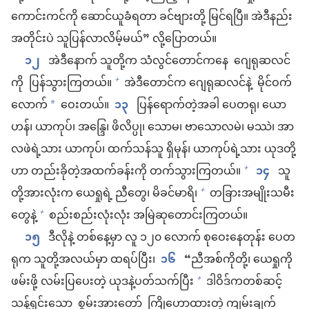
ကောင်းကင်ကို ဆောင်ယူခံရတာ ခင်ဗျားတို့ မြင်ရပြီ။ အဲဒီနည်း
အတိုင်းပဲ သူပြန်လာလိမ့်မယ်” လို့ပြောတယ်။
၁၂
အဲဒီနောက် သူတို့က သံလွင်တောင်ကနေ ဂျေရုဆလင်
ကို ပြန်သွားကြတယ်။
အဲဒီတောင်က ဂျေရုဆလင်နဲ့ မိုင်ဝက်
+
လောက်
ဝေးတယ်။
၁၃
ပြန်ရောက်တဲ့အခါ ပေတရု၊ ယော
*
ဟန်၊ ယာကုပ်၊ အန္ဒြေ၊ ဖိလိပ္ပု၊ သောမ၊ ဗာသောလမဲ၊ မဿဲ၊ အာ
လဖဲရဲ့သား ယာကုပ်၊ ထက်သန်သူ ရှိမုန်၊ ယာကုပ်ရဲ့သား ယုဒတို့
ဟာ တည်းခိုတဲ့အထက်ခန်းကို တက်သွားကြတယ်။
၁၄
သူ
+
တို့အားလုံးက ယေရှုရဲ့ ညီတွေ၊ မိခင်မာရိ၊
တခြားအမျိုးသမီး
+
တွေနဲ့
စည်းစည်းလုံးလုံး အမြဲဆုတောင်းကြတယ်။
+
၁၅
ဒီလိုနဲ့ တစ်နေ့မှာ လူ ၁၂၀ လောက် စုဝေးနေတုန်း ပေတ
ရုက သူတို့အလယ်မှာ ထရပ်ပြီး၊
၁၆
“ညီအစ်ကိုတို့၊ ယေရှုကို
ဖမ်းဖို့ လမ်းပြပေးတဲ့ ယုဒနဲ့ပတ်သက်ပြီး
ဒါဝိဒ်ကတစ်ဆင့်
+
သန့်ရှင်းသော စွမ်းအားတော် ကြိုဟောထားတဲ့ ကျမ်းချက်