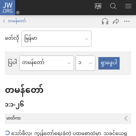
JW.ORG
Log
ဝ
JW.ORG
စာရ
in
က်
ရှာ
တမန်တော်
(window
ဘ်
ပါ
အသစ်
ဖတ်လို
ဆိုက်
ဖွ
ဘာသာစကား
င့်
ကို
အခန်း
ပြပါ
နေ
ကျမ်း
ပြောင်း
ပါ
စောင်
ပါ
တယ်)
တမန်တော်
၁:၁-၂၆
မာတိကာ
၁
သော်ဖိလု၊ ကျွန်တော်ရေးခဲ့တဲ့ ပထမစာထဲမှာ သခင်ယေရှု