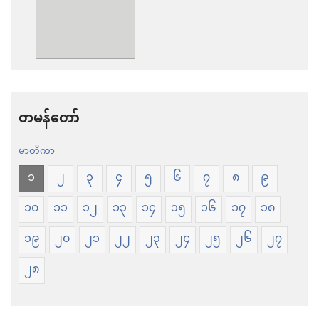
ကူး
ဖိုင်
ယူ
ကူး
ရာ
ယူ
မှာ
ရာ
ရွေးချယ်
မှာ
တမန်တော်
စရာ
ရွေးချယ်
မာတိကာ
များ
စရာ
သမ္မာကျမ်း
များ
၁
၂
၃
၄
၅
၆
၇
၈
၉
စာ
သမ္မာကျမ်း
၁၀
၁၁
၁၂
၁၃
၁၄
၁၅
၁၆
၁၇
၁၈
ကမ္ဘာ
စာ
၁၉
၂၀
၂၁
၂၂
၂၃
၂၄
၂၅
၂၆
၂၇
သစ်
ကမ္ဘာ
ဘာသာ
သစ်
၂၈
ပြန်
ဘာသာ
ကျမ်း
ပြန်