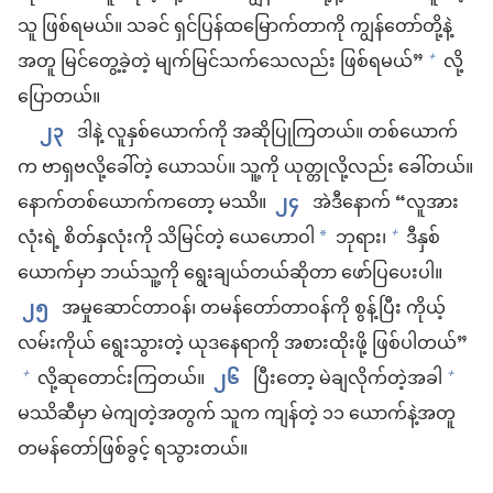
သူ ဖြစ်ရမယ်။ သခင် ရှင်ပြန်ထမြောက်တာကို ကျွန်တော်တို့နဲ့
အတူ မြင်တွေ့ခဲ့တဲ့ မျက်မြင်သက်သေလည်း ဖြစ်ရမယ်”
လို့
+
ပြောတယ်။
၂၃
ဒါနဲ့ လူနှစ်ယောက်ကို အဆိုပြုကြတယ်။ တစ်ယောက်
က ဗာရှဗလို့ခေါ်တဲ့ ယောသပ်။ သူ့ကို ယုတ္တုလို့လည်း ခေါ်တယ်။
နောက်တစ်ယောက်ကတော့ မဿိ။
၂၄
အဲဒီနောက် “လူအား
လုံးရဲ့ စိတ်နှလုံးကို သိမြင်တဲ့ ယေဟောဝါ
ဘုရား၊
ဒီနှစ်
+
*
ယောက်မှာ ဘယ်သူ့ကို ရွေးချယ်တယ်ဆိုတာ ဖော်ပြပေးပါ။
၂၅
အမှုဆောင်တာဝန်၊ တမန်တော်တာဝန်ကို စွန့်ပြီး ကိုယ့်
လမ်းကိုယ် ရွေးသွားတဲ့ ယုဒနေရာကို အစားထိုးဖို့ ဖြစ်ပါတယ်”
လို့ဆုတောင်းကြတယ်။
၂၆
ပြီးတော့ မဲချလိုက်တဲ့အခါ
+
+
မဿိဆီမှာ မဲကျတဲ့အတွက် သူက ကျန်တဲ့ ၁၁ ယောက်နဲ့အတူ
တမန်တော်ဖြစ်ခွင့် ရသွားတယ်။