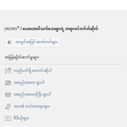
ကျမ်း
®
JW.ORG
/ ယေဟောဝါသက်သေများရဲ့ တရားဝင်ဝက်ဘ်ဆိုက်
အသွင်အပြင် ဆက်တင်များ
အမြန်ချိတ်ဆက်မှုများ
လည်ပတ်ဖို့ တောင်းဆိုပါ
အစည်းအဝေး ရှာပါ
(window
အသစ်
အစည်းအဝေးကြီး ရှာပါ
(window
ဖွ
အသစ်
အသစ် တင်ထားရာများ
င့်
ဖွ
နေ
ဗီဒီယိုများ
င့်
ပါ