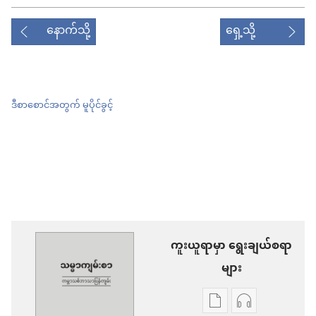
နောက်သို့
ရှေ့သို့
ဒီစာစောင်အတွက် မူပိုင်ခွင့်
ကူးယူရာမှာ ရွေးချယ်စရာ
များ
စာပေ
အသံ