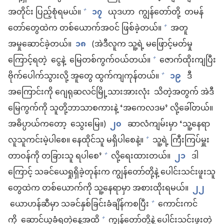
အတိုင်း ပြည့်စုံရမယ်။
၁၇
ယုဒဟာ ကျွန်တော်တို့ တမန်
+
တော်တွေထဲက တစ်ယောက်အဝင် ဖြစ်ခဲ့တယ်။
အတူ
+
အမှုဆောင်ခဲ့တယ်။
၁၈
(အဲဒီလူက သူ့ရဲ့ မဖြောင့်မတ်မှု
ကြောင့်ရတဲ့ ငွေနဲ့ မြေတစ်ကွက်ဝယ်တယ်။
ဇောက်ထိုးကျပြီး
+
ဗိုက်ပေါက်သွားလို့ အူတွေ ထွက်ကျကုန်တယ်။
၁၉
ဒီ
+
အကြောင်းကို ဂျေရုဆလင်မြို့သားအားလုံး သိတဲ့အတွက် အဲဒီ
မြေကွက်ကို သူတို့ဘာသာစကားနဲ့ ‘အကေလဒမ’ လို့ခေါ်တယ်။
အဓိပ္ပာယ်ကတော့ သွေးမြေ။)
၂၀
ဆာလံကျမ်းမှာ ‘သူ့နေရာ
လူသူကင်းမဲ့ပါစေ။ နေထိုင်သူ မရှိပါစေနဲ့။
သူ့ရဲ့ ကြီးကြပ်မှူး
+
တာဝန်ကို တခြားသူ ရပါစေ’
လို့ရေးထားတယ်။
၂၁
ဒါ
+
ကြောင့် သခင်ယေရှုရှိခဲ့တုန်းက ကျွန်တော်တို့နဲ့ ပေါင်းသင်းဖူးသူ
တွေထဲက တစ်ယောက်ကို သူ့နေရာမှာ အစားထိုးရမယ်။
၂၂
ယောဟန်ဆီမှာ သခင်နှစ်ခြင်းခံချိန်ကစပြီး
ကောင်းကင်
+
ကို ဆောင်ယူခံရတဲ့နေ့အထိ
ကျွန်တော်တို့နဲ့ ပေါင်းသင်းဖူးတဲ့
+