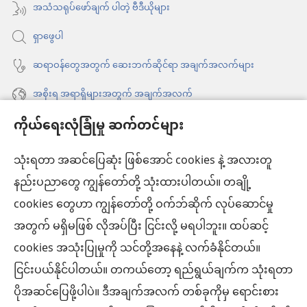
နေ
အသံသရုပ်ဖော်ချက် ပါတဲ့ ဗီဒီယိုများ
တယ်)
ပါ
ရှာဖွေပါ
တယ်)
ဆရာဝန်တွေအတွက် ဆေးဘက်ဆိုင်ရာ အချက်အလက်များ
အစိုးရ အရာရှိများအတွက် အချက်အလက်
ကိုယ်ရေးလုံခြုံမှု ဆက်တင်များ
အကူအညီ
သုံးရတာ အဆင်ပြေဆုံး ဖြစ်အောင် cookies နဲ့ အလားတူ
အလှူငွေ
(window
နည်းပညာတွေ ကျွန်တော်တို့ သုံးထားပါတယ်။ တချို့
အသစ်
ကင်းမျှော်စင် အွန်လိုင်းစာကြည့်တိုက်™
cookies တွေဟာ ကျွန်တော်တို့ ဝက်ဘ်ဆိုက် လုပ်ဆောင်မှု
ဖွ
(window
င့်
အတွက် မရှိမဖြစ် လိုအပ်ပြီး ငြင်းလို့ မရပါဘူး။ ထပ်ဆင့်
အသစ်
®
JW Hub
နေ
(window
ဖွ
cookies အသုံးပြုမှုကို သင်တို့အနေနဲ့ လက်ခံနိုင်တယ်။
ပါ
အသစ်
င့်
ငြင်းပယ်နိုင်ပါတယ်။ တကယ်တော့ ရည်ရွယ်ချက်က သုံးရတာ
®
JW Library
တယ်)
ဖွ
နေ
ပိုအဆင်ပြေဖို့ပါပဲ။ ဒီအချက်အလက် တစ်ခုကိုမှ ရောင်းစား
င့်
ပါ
ကင်းမျှော်စင် စာကြည့်တိုက်