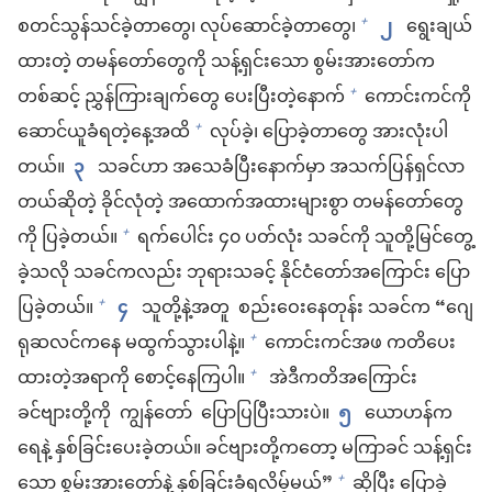
စတင်သွန်သင်ခဲ့တာတွေ၊ လုပ်ဆောင်ခဲ့တာတွေ၊
၂
ရွေးချယ်
+
ထားတဲ့ တမန်တော်တွေကို သန့်ရှင်းသော စွမ်းအားတော်က
တစ်ဆင့် ညွှန်ကြားချက်တွေ ပေးပြီးတဲ့နောက်
ကောင်းကင်ကို
+
ဆောင်ယူခံရတဲ့နေ့အထိ
လုပ်ခဲ့၊ ပြောခဲ့တာတွေ အားလုံးပါ
+
တယ်။
၃
သခင်ဟာ အသေခံပြီးနောက်မှာ အသက်ပြန်ရှင်လာ
တယ်ဆိုတဲ့ ခိုင်လုံတဲ့ အထောက်အထားများစွာ တမန်တော်တွေ
ကို ပြခဲ့တယ်။
ရက်ပေါင်း ၄၀ ပတ်လုံး သခင်ကို သူတို့မြင်တွေ့
+
ခဲ့သလို သခင်ကလည်း ဘုရားသခင့် နိုင်ငံတော်အကြောင်း ပြော
ပြခဲ့တယ်။
၄
သူတို့နဲ့အတူ စည်းဝေးနေတုန်း သခင်က “ဂျေ
+
ရုဆလင်ကနေ မထွက်သွားပါနဲ့။
ကောင်းကင်အဖ ကတိပေး
+
ထားတဲ့အရာကို စောင့်နေကြပါ။
အဲဒီကတိအကြောင်း
+
ခင်ဗျားတို့ကို ကျွန်တော် ပြောပြပြီးသားပဲ။
၅
ယောဟန်က
ရေနဲ့ နှစ်ခြင်းပေးခဲ့တယ်။ ခင်ဗျားတို့ကတော့ မကြာခင် သန့်ရှင်း
သော စွမ်းအားတော်နဲ့ နှစ်ခြင်းခံရလိမ့်မယ်”
ဆိုပြီး ပြောခဲ့
+