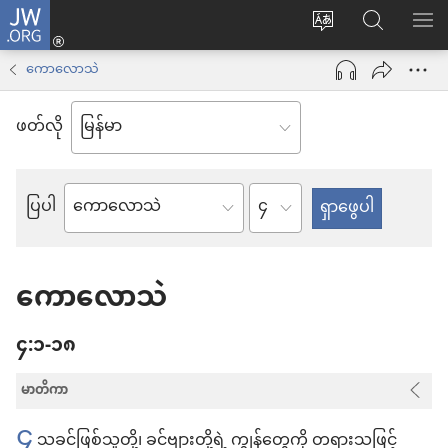
JW.ORG
Log
ဝ
JW.ORG
စာရ
in
က်
ရှာ
ကောလောသဲ
(window
ဘ်
ပါ
အသစ်
ဖတ်လို
ဆိုက်
ဖွ
ဘာသာစကား
င့်
ကို
အခန်း
ပြပါ
နေ
ကျမ်း
ပြောင်း
ပါ
စောင်
ပါ
တယ်)
ကောလောသဲ
၄:၁-၁၈
မာတိကာ
၄
သခင်ဖြစ်သူတို့၊ ခင်ဗျားတို့ရဲ့ ကျွန်တွေကို တရားသဖြင့်