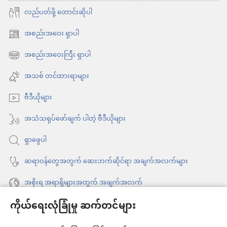
လည်ပတ်ဖို့ တောင်းဆိုပါ
အစည်းအဝေး ရှာပါ
(window
အသစ်
အစည်းအဝေးကြီး ရှာပါ
(window
ဖွ
အသစ်
အသစ် တင်ထားရာများ
င့်
ဖွ
နေ
ဗီဒီယိုများ
င့်
ပါ
နေ
အသံသရုပ်ဖော်ချက် ပါတဲ့ ဗီဒီယိုများ
တယ်)
ပါ
ရှာဖွေပါ
တယ်)
ဆရာဝန်တွေအတွက် ဆေးဘက်ဆိုင်ရာ အချက်အလက်များ
အစိုးရ အရာရှိများအတွက် အချက်အလက်
ကိုယ်ရေးလုံခြုံမှု ဆက်တင်များ
အကူအညီ