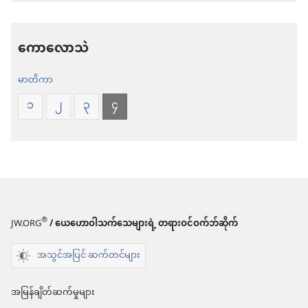
မှာ
ရာ
ရွေးချယ်
မှာ
ကောလောသဲ
စရာ
ရွေးချယ်
မာတိကာ
များ
စရာ
သမ္မာကျမ်း
များ
၁
၂
၃
၄
စာ
သမ္မာကျမ်း
ကမ္ဘာ
စာ
သစ်
ကမ္ဘာ
ဘာသာ
သစ်
ပြန်
ဘာသာ
®
JW.ORG
/ ယေဟောဝါသက်သေများရဲ့ တရားဝင်ဝက်ဘ်ဆိုက်
ကျမ်း
ပြန်
အသွင်အပြင် ဆက်တင်များ
ကျမ်း
အမြန်ချိတ်ဆက်မှုများ