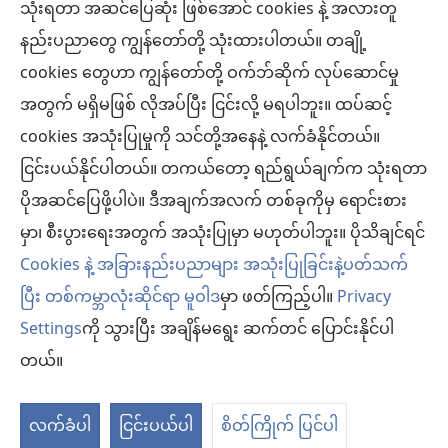
သုံးရတာ အဆင်ပြေဆုံး ဖြစ်အောင် cookies နဲ့ အလားတူ
အလှူငွေ
(window
နည်းပညာတွေ ကျွန်တော်တို့ သုံးထားပါတယ်။ တချို့
အသစ်
ကင်းမျှော်စင် အွန်လိုင်းစာကြည့်တိုက်™
cookies တွေဟာ ကျွန်တော်တို့ ဝက်ဘ်ဆိုက် လုပ်ဆောင်မှု
ဖွ
(window
င့်
အတွက် မရှိမဖြစ် လိုအပ်ပြီး ငြင်းလို့ မရပါဘူး။ ထပ်ဆင့်
အသစ်
®
JW Hub
နေ
(window
ဖွ
cookies အသုံးပြုမှုကို သင်တို့အနေနဲ့ လက်ခံနိုင်တယ်။
ပါ
အသစ်
င့်
ငြင်းပယ်နိုင်ပါတယ်။ တကယ်တော့ ရည်ရွယ်ချက်က သုံးရတာ
®
JW Library
တယ်)
ဖွ
နေ
ပိုအဆင်ပြေဖို့ပါပဲ။ ဒီအချက်အလက် တစ်ခုကိုမှ ရောင်းစား
င့်
ပါ
ကင်းမျှော်စင် စာကြည့်တိုက်
မှာ၊ စီးပွားရေးအတွက် အသုံးပြုမှာ မဟုတ်ပါဘူး။ ပိုသိချင်ရင်
နေ
တယ်)
ပါ
Cookies နဲ့ အခြားနည်းပညာများ အသုံးပြုခြင်းနဲ့ပတ်သက်
တယ်)
ပြီး တစ်ကမ္ဘာလုံးဆိုင်ရာ မူဝါဒ
မှာ ဖတ်ကြည့်ပါ။
Privacy
Settings
ကို သွားပြီး အချိန်မရွေး ဆက်တင် ပြောင်းနိုင်ပါ
Copyright
© 2026 Watch Tower Bible and Tract Society of Pennsylvania.
လိုက်နာရန် စည်းကမ်းများ
|
ကိုယ်ရေးလုံခြုံမှု မူဝါဒ
|
ကိုယ်ရေးလုံခြုံမှု ဆက်
တယ်။
တင်များ
မ
ကို
လက်ခံပါ
ငြင်းပယ်ပါ
စိတ်ကြိုက် ပြင်ပါ