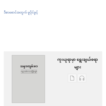
ဒီစာစောင်အတွက် မူပိုင်ခွင့်
ကူးယူရာမှာ ရွေးချယ်စရာ
များ
စာပေ
အသံ
ကူး
ဖိုင်
ယူ
ကူး
ရာ
ယူ