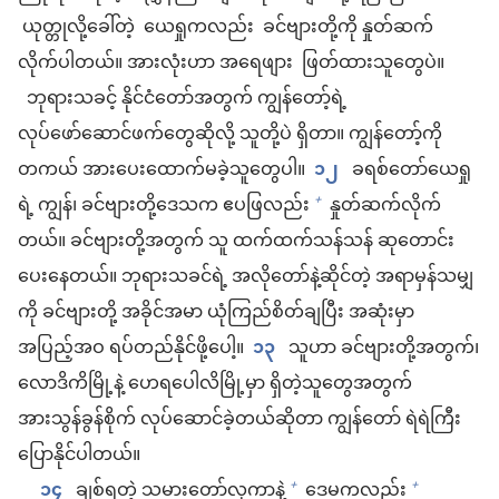
ယုတ္တုလို့ခေါ်တဲ့ ယေရှုကလည်း ခင်ဗျားတို့ကို နှုတ်ဆက်
လိုက်ပါတယ်။ အားလုံးဟာ အရေဖျား ဖြတ်ထားသူတွေပဲ။
ဘုရားသခင့် နိုင်ငံတော်အတွက် ကျွန်တော့်ရဲ့
လုပ်ဖော်ဆောင်ဖက်တွေဆိုလို့ သူတို့ပဲ ရှိတာ။ ကျွန်တော့်ကို
တကယ် အားပေးထောက်မခဲ့သူတွေပါ။
၁၂
ခရစ်တော်ယေရှု
ရဲ့ ကျွန်၊ ခင်ဗျားတို့ဒေသက ဧပဖြလည်း
နှုတ်ဆက်လိုက်
+
တယ်။ ခင်ဗျားတို့အတွက် သူ ထက်ထက်သန်သန် ဆုတောင်း
ပေးနေတယ်။ ဘုရားသခင်ရဲ့ အလိုတော်နဲ့ဆိုင်တဲ့ အရာမှန်သမျှ
ကို ခင်ဗျားတို့ အခိုင်အမာ ယုံကြည်စိတ်ချပြီး အဆုံးမှာ
အပြည့်အဝ ရပ်တည်နိုင်ဖို့ပေါ့။
၁၃
သူဟာ ခင်ဗျားတို့အတွက်၊
လောဒိကိမြို့နဲ့ ဟေရပေါလိမြို့မှာ ရှိတဲ့သူတွေအတွက်
အားသွန်ခွန်စိုက် လုပ်ဆောင်ခဲ့တယ်ဆိုတာ ကျွန်တော် ရဲရဲကြီး
ပြောနိုင်ပါတယ်။
၁၄
ချစ်ရတဲ့ သမားတော်လုကာနဲ့
ဒေမကလည်း
+
+