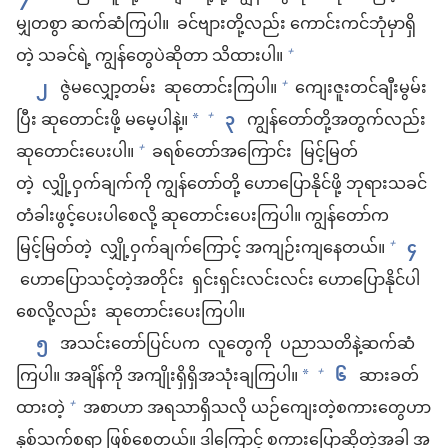
မျှတစွာ ဆက်ဆံကြပါ။ ခင်ဗျားတို့လည်း ကောင်းကင်ဘုံမှာရှိ
တဲ့ သခင်ရဲ့ ကျွန်တွေပဲဆိုတာ သိထားပါ။
+
၂
ဇွဲမလျှော့တမ်း ဆုတောင်းကြပါ။
ကျေးဇူးတင်ချီးမွမ်း
+
ပြီး ဆုတောင်းဖို့ မမေ့ပါနဲ့။
၃
ကျွန်တော်တို့အတွက်လည်း
+
*
ဆုတောင်းပေးပါ။
ခရစ်တော်အကြောင်း မြင့်မြတ်
+
တဲ့ လျှို့ဝှက်ချက်ကို ကျွန်တော်တို့ ဟောပြောနိုင်ဖို့ ဘုရားသခင်
တံခါးဖွင့်ပေးပါစေလို့ ဆုတောင်းပေးကြပါ။ ကျွန်တော်က
မြင့်မြတ်တဲ့ လျှို့ဝှက်ချက်ကြောင့် အကျဉ်းကျနေတယ်။
၄
+
ဟောပြောသင့်တဲ့အတိုင်း ရှင်းရှင်းလင်းလင်း ဟောပြောနိုင်ပါ
စေလို့လည်း ဆုတောင်းပေးကြပါ။
၅
အသင်းတော်ပြင်ပက လူတွေကို ပညာသတိနဲ့ဆက်ဆံ
ကြပါ။ အချိန်ကို အကျိုးရှိရှိအသုံးချကြပါ။
၆
ဆားခတ်
+
*
ထားတဲ့
အစာဟာ အရသာရှိသလို ယဉ်ကျေးတဲ့စကားတွေဟာ
+
နှစ်သက်စရာ ဖြစ်စေတယ်။ ဒါကြောင့် စကားပြောဆိုတဲ့အခါ အ