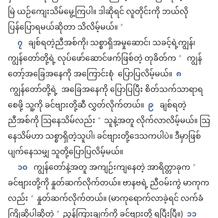
မြဲ ယဉ်ကျေးသိမ်မွေ့ကြပါ။ ဒါဆိုရင် လူတိုင်းကို ဘယ်လို
ပြန်ပြောရမယ်ဆိုတာ သိလိမ့်မယ်။
+
၇
ချစ်ရတဲ့ညီအစ်ကို၊ သစ္စာရှိအမှုဆောင်၊ သခင့်ရဲ့ကျွန်၊
ကျွန်တော်တို့ရဲ့ လုပ်ဖော်ဆောင်ဖက်ဖြစ်တဲ့ တုခိတ်က
ကျွန်
+
တော့်အခြေအနေကို အကြောင်းစုံ ပြောပြလိမ့်မယ်။
၈
ကျွန်တော်တို့ရဲ့ အခြေအနေကို ပြောပြပြီး စိတ်သက်သာရာရ
စေဖို့ သူ့ကို ခင်ဗျားတို့ဆီ လွှတ်လိုက်တယ်။
၉
ချစ်ရတဲ့
ညီအစ်ကို သြနေသိမ်လည်း
သူနဲ့အတူ လိုက်လာလိမ့်မယ်။ သြ
+
နေသိမ်ဟာ သစ္စာရှိတဲ့သူပါ၊ ခင်ဗျားတို့ဒေသကပါပဲ။ ဒီမှာဖြစ်
ပျက်နေသမျှ သူတို့ပြောပြလိမ့်မယ်။
၁၀
ကျွန်တော်နဲ့အတူ အကျဉ်းကျနေတဲ့ အာရိတ္တာခုက
+
ခင်ဗျားတို့ကို နှုတ်ဆက်လိုက်တယ်။ ဗာနဗရဲ့ ညီဝမ်းကွဲ မာကုက
လည်း
နှုတ်ဆက်လိုက်တယ်။ (မာကုရောက်လာခဲ့ရင် လက်ခံ
+
ကြိုဆိုပါဆိုတဲ့
ညွှန်ကြားချက်ကို ခင်ဗျားတို့ ရပြီးပြီ။)
၁၁
+