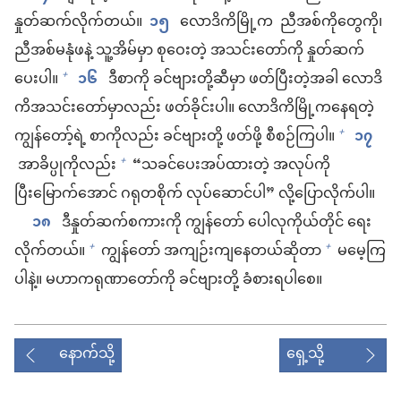
နှုတ်ဆက်လိုက်တယ်။
၁၅
လောဒိကိမြို့က ညီအစ်ကိုတွေကို၊
ညီအစ်မနုံဖနဲ့ သူ့အိမ်မှာ စုဝေးတဲ့ အသင်းတော်ကို နှုတ်ဆက်
ပေးပါ။
၁၆
ဒီစာကို ခင်ဗျားတို့ဆီမှာ ဖတ်ပြီးတဲ့အခါ လောဒိ
+
ကိအသင်းတော်မှာလည်း ဖတ်ခိုင်းပါ။ လောဒိကိမြို့ကနေရတဲ့
ကျွန်တော့်ရဲ့ စာကိုလည်း ခင်ဗျားတို့ ဖတ်ဖို့ စီစဉ်ကြပါ။
၁၇
+
အာခိပ္ပုကိုလည်း
“သခင်ပေးအပ်ထားတဲ့ အလုပ်ကို
+
ပြီးမြောက်အောင် ဂရုတစိုက် လုပ်ဆောင်ပါ” လို့ပြောလိုက်ပါ။
၁၈
ဒီနှုတ်ဆက်စကားကို ကျွန်တော် ပေါလုကိုယ်တိုင် ရေး
လိုက်တယ်။
ကျွန်တော် အကျဉ်းကျနေတယ်ဆိုတာ
မမေ့ကြ
+
+
ပါနဲ့။ မဟာကရုဏာတော်ကို ခင်ဗျားတို့ ခံစားရပါစေ။
နောက်သို့
ရှေ့သို့