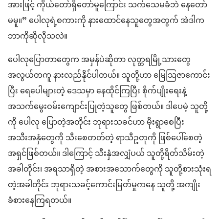
အားဖြင့် ကိုယ်တော်ရှိတော်မူကြောင်း သက်သေမခံဘဲ နေတော်
မမူ။” ပေါလုရဲ့စကားကို နားထောင်နေသူတွေအတွက် အဲဒါက
ဘာကိုဆိုလိုသလဲ။
ပေါလုပြောတာတွေက အမှန်ပဲဆိုတာ လုတ္တရမြို့သားတွေ
အလွယ်တကူ နားလည်နိုင်ပါတယ်။ သူတို့ဟာ မြေသြဇာကောင်း
ပြီး ရေပေါများတဲ့ ဒေသမှာ နေထိုင်ကြပြီး စိုက်ပျိုးရေးနဲ့
အသက်မွေးဝမ်းကျောင်းပြုတဲ့သူတွေ ဖြစ်တယ်။ ဒါပေမဲ့ သူတို့
ကို ပေါလု ပြောတဲ့အတိုင်း ဘုရားသခင်ဟာ မိုးရွာစေပြီး
အသီးအနှံတွေကို သီးစေတတ်တဲ့ ရာသီဥတုကို ဖြစ်ပေါ်စေတဲ့
အရှင်ဖြစ်တယ်။ ဒါကြောင့် သီးနှံအလျှံပယ် သူတို့ရိတ်သိမ်းတဲ့
အခါတိုင်း၊ အရသာရှိတဲ့ အစားအသောက်တွေကို သူတို့စားသုံးရ
တဲ့အခါတိုင်း ဘုရားသခင့်ကောင်းမြတ်မှုကနေ သူတို့ အကျိုး
ခံစားနေကြရတယ်။