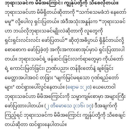
ဘုရားသခင်က မိမိအကြောင်း ကျွန်ုပ်တို့ကို သိစေလိုတယ်။
ဘုရားသခင်ဟာ မိမိရှိတယ်ဆိုတာကို “သက်သေမခံဘဲ နေတော်
မမူ” လို့ပေါလု ရှင်းပြတယ်။ အဲဒီအသုံးအနှုန်းက “ဘုရားသခင်
ဟာ ဘယ်လိုဘုရားသခင်မျိုးလဲဆိုတာကို လူတွေကို
ရှင်းရှင်းလင်းလင်း ဖော်ပြတယ်” ဆိုတဲ့အဓိပ္ပာယ် ရှိနိုင်တယ်လို့
စောစောက ဖော်ပြခဲ့တဲ့ အကိုးအကားစာအုပ်မှာပဲ ရှင်းပြထားပါ
တယ်။ ဘုရားသခင်ရဲ့ ဖန်ဆင်းခြင်းလက်ရာတွေမှာ ကိုယ်တော်
ရဲ့ ကောင်းမြတ်ခြင်း၊ ဉာဏ်ပညာ၊ တန်ခိုးတော်နဲ့ ချစ်ခြင်း
မေတ္တာအပါအဝင် တခြား ‘မျက်မြင်မရသော ဂုဏ်ရည်တော်
များ’ ထင်ရှားပေါ်လွင်နေတယ်။ (
ရောမ ၁:၂၀
) ယေဟောဝါ
ဘုရားသခင်ဟာ မိမိအကြောင်းကို သမ္မာကျမ်းစာမှာ အများကြီး
ဖော်ပြထားပါတယ်။ (
၂ တိမောသေ ၃:၁၆၊ ၁၇
) ဒီအချက်ကို
ကြည့်ရင် ဘုရားသခင်က မိမိအကြောင်း ကျွန်ုပ်တို့ကို သိစေချင်
တယ်ဆိုတာ ထင်ရှားနေပါတယ်။