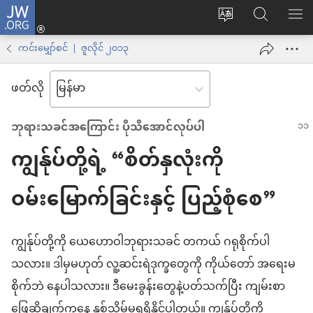
JW.ORG
Log
ဝ
JW.ORG
စာရ
in
က်
ရှာ
ကင်းမျှော်စင် | ဇူလိုင် ၂၀၁၃
(window
ဘ်
ပါ
အသစ်
ဖတ်လို
ဆိုက်
ဖွ
ဘာသာစကား
င့်
ဘုရားသခင်အကြောင်း ပိုသိအောင်လုပ်ပါ
ကို
နေ
ကျွန်ုပ်တို့ရဲ့ “စိတ်နှလုံးကို
ပြောင်း
ပါ
ပါ
တယ်)
ဝမ်းမြောက်ခြင်းနှင့် ပြည့်စုံစေ”
ကျွန်ုပ်တို့ကို ယေဟောဝါဘုရားသခင် တကယ် ဂရုစိုက်ပါ
သလား။ ဒါမှမဟုတ် လူ့ဆင်းရဲဒုက္ခတွေကို ကိုယ်တော် အရေးမ
စိုက်ဘဲ နေပါသလား။ ဒီမေးခွန်းတွေနဲ့ပတ်သက်ပြီး ကျမ်းစာ
ဖြေဆိုချက်ကနေ နှစ်သိမ့်မှုရရှိနိုင်ပါတယ်။ ကျွန်ုပ်တို့ကို