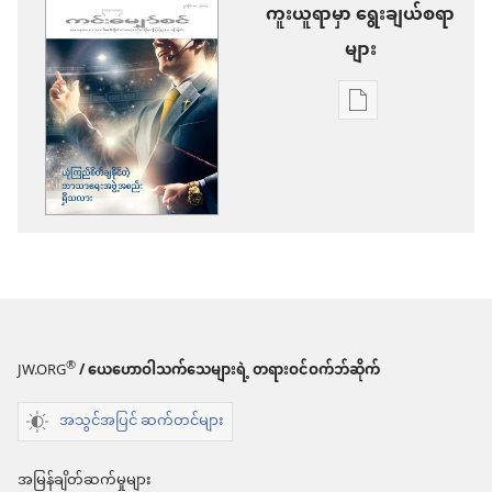
ကူးယူရာမှာ ရွေးချယ်စရာ
များ
စာပေ
ကူး
ယူ
ရာ
မှာ
ရွေးချယ်
စရာ
များ
®
JW.ORG
/ ယေဟောဝါသက်သေများရဲ့ တရားဝင်ဝက်ဘ်ဆိုက်
ကင်း
အသွင်အပြင် ဆက်တင်များ
မျှော်စင်
ယုံကြည်
အမြန်ချိတ်ဆက်မှုများ