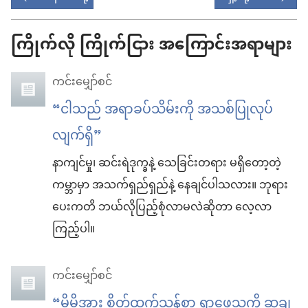
ကြိုက်လို ကြိုက်ငြား အကြောင်းအရာများ
ကင်းမျှော်စင်
“ငါသည် အရာခပ်သိမ်းကို အသစ်ပြုလုပ်
လျက်ရှိ”
နာကျင်မှု၊ ဆင်းရဲဒုက္ခနဲ့ သေခြင်းတရား မရှိတော့တဲ့
ကမ္ဘာမှာ အသက်ရှည်ရှည်နဲ့ နေချင်ပါသလား။ ဘုရား
ပေးကတိ ဘယ်လိုပြည့်စုံလာမလဲဆိုတာ လေ့လာ
ကြည့်ပါ။
ကင်းမျှော်စင်
“မိမိအား စိတ်ထက်သန်စွာ ရှာဖွေသူကို ဆုချ