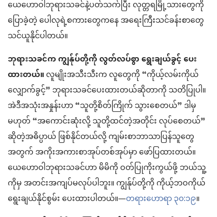
ယေဟောဝါဘုရားသခင်နဲ့ပတ်သက်ပြီး လုတ္တရမြို့သားတွေကို
ပြောခဲ့တဲ့ ပေါလုရဲ့စကားတွေကနေ အရေးကြီးသင်ခန်းစာတွေ
သင်ယူနိုင်ပါတယ်။
ဘုရားသခင်က ကျွန်ုပ်တို့ကို လွတ်လပ်စွာ ရွေးချယ်ခွင့် ပေး
ထားတယ်။
လူမျိုးအသီးသီးက လူတွေကို “ကိုယ့်လမ်းကိုယ်
လျှောက်ခွင့်” ဘုရားသခင်ပေးထားတယ်ဆိုတာကို သတိပြုပါ။
အဲဒီအသုံးအနှုန်းဟာ “သူတို့စိတ်ကြိုက် သွားစေတယ်” ဒါမှ
မဟုတ် “အကောင်းဆုံးလို့ သူတို့ထင်တဲ့အတိုင်း လုပ်စေတယ်”
ဆိုတဲ့အဓိပ္ပာယ် ဖြစ်နိုင်တယ်လို့ ကျမ်းစာဘာသာပြန်သူတွေ
အတွက် အကိုးအကားစာအုပ်တစ်အုပ်မှာ ဖော်ပြထားတယ်။
ယေဟောဝါဘုရားသခင်ဟာ မိမိကို ဝတ်ပြုကိုးကွယ်ဖို့ ဘယ်သူ့
ကိုမှ အတင်းအကျပ်မလုပ်ပါဘူး။ ကျွန်ုပ်တို့ကို ကိုယ့်ဘဝကိုယ်
ရွေးချယ်နိုင်စွမ်း ပေးထားပါတယ်။—
တရားဟောရာ ၃၀:၁၉
။