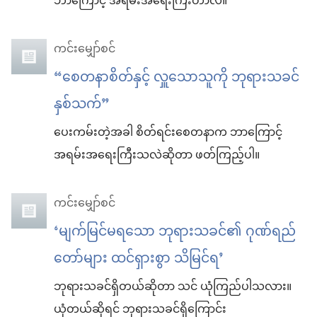
ဘာကြောင့် အရမ်းအရေးကြီးတာလဲ။
ကင်းမျှော်စင်
“စေတနာစိတ်နှင့် လှူသောသူကို ဘုရားသခင်
နှစ်သက်”
ပေးကမ်းတဲ့အခါ စိတ်ရင်းစေတနာက ဘာကြောင့်
အရမ်းအရေးကြီးသလဲဆိုတာ ဖတ်ကြည့်ပါ။
ကင်းမျှော်စင်
‘မျက်မြင်မရသော ဘုရားသခင်၏ ဂုဏ်ရည်
တော်များ ထင်ရှားစွာ သိမြင်ရ’
ဘုရားသခင်ရှိတယ်ဆိုတာ သင် ယုံကြည်ပါသလား။
ယုံတယ်ဆိုရင် ဘုရားသခင်ရှိကြောင်း