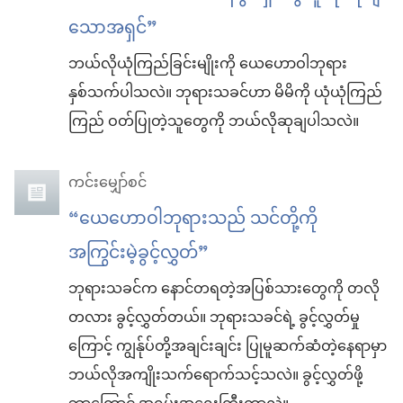
သောအရှင်”
ဘယ်လိုယုံကြည်ခြင်းမျိုးကို ယေဟောဝါဘုရား
နှစ်သက်ပါသလဲ။ ဘုရားသခင်ဟာ မိမိကို ယုံယုံကြည်
ကြည် ဝတ်ပြုတဲ့သူတွေကို ဘယ်လိုဆုချပါသလဲ။
ကင်းမျှော်စင်
“ယေဟောဝါဘုရားသည် သင်တို့ကို
အကြွင်းမဲ့ခွင့်လွှတ်”
ဘုရားသခင်က နောင်တရတဲ့အပြစ်သားတွေကို တလို
တလား ခွင့်လွှတ်တယ်။ ဘုရားသခင်ရဲ့ ခွင့်လွှတ်မှု
ကြောင့် ကျွန်ုပ်တို့အချင်းချင်း ပြုမူဆက်ဆံတဲ့နေရာမှာ
ဘယ်လိုအကျိုးသက်ရောက်သင့်သလဲ။ ခွင့်လွှတ်ဖို့