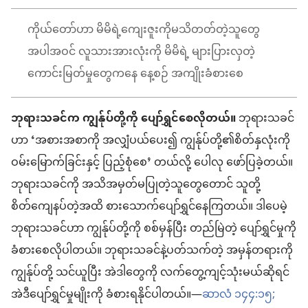
ကိုယ်တော်ဟာ မိမိရဲ့ကျေးဇူးကိုမသိတတ်တဲ့သူတွေ
အပါအဝင် လူသားအားလုံးကို မိမိရဲ့ များပြားလှတဲ့
ကောင်းမြတ်မှုတွေကနေ နေ့စဉ် အကျိုးခံစားစေ
ဘုရားသခင်က ကျွန်ုပ်တို့ကို ပျော်ရွှင်စေလိုတယ်။
ဘုရားသခင်
ဟာ ‘အစားအစာကို အလျှံပယ်ပေး၍ ကျွန်ုပ်တို့၏စိတ်နှလုံးကို
ဝမ်းမြောက်ခြင်းနှင့် ပြည့်စုံစေ’ တယ်လို့ ပေါလု ဖော်ပြခဲ့တယ်။
ဘုရားသခင်ကို အသိအမှတ်မပြုတဲ့သူတွေတောင် သူတို့
စိတ်ကျေနပ်တဲ့အထိ စားသောက်ပျော်ရွှင်နေကြတယ်။ ဒါပေမဲ့
ဘုရားသခင်ဟာ ကျွန်ုပ်တို့ကို စစ်မှန်ပြီး တည်မြဲတဲ့ ပျော်ရွှင်မှုကို
ခံစားစေလိုပါတယ်။ ဘုရားသခင်နဲ့ပတ်သက်တဲ့ အမှန်တရားကို
ကျွန်ုပ်တို့ သင်ယူပြီး အဲဒါတွေကို လက်တွေ့ကျင့်သုံးမယ်ဆိုရင်
အဲဒီပျော်ရွှင်မှုမျိုးကို ခံစားရနိုင်ပါတယ်။—
ဆာလံ ၁၄၄:၁၅;