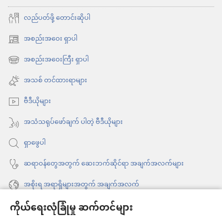
စိတ်ချ
လည်ပတ်ဖို့ တောင်းဆိုပါ
နိုင်
တဲ့
အစည်းအဝေး ရှာပါ
(window
ဘာသာ
အသစ်
အစည်းအဝေးကြီး ရှာပါ
(window
ရေး
ဖွ
အသစ်
အသစ် တင်ထားရာများ
အဖွဲ့
င့်
ဖွ
နေ
အစည်း
ဗီဒီယိုများ
င့်
ပါ
ရှိ
နေ
အသံသရုပ်ဖော်ချက် ပါတဲ့ ဗီဒီယိုများ
တယ်)
သလား
ပါ
ရှာဖွေပါ
တယ်)
ဆရာဝန်တွေအတွက် ဆေးဘက်ဆိုင်ရာ အချက်အလက်များ
အစိုးရ အရာရှိများအတွက် အချက်အလက်
ကိုယ်ရေးလုံခြုံမှု ဆက်တင်များ
အကူအညီ