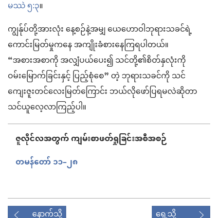
မဿဲ ၅:၃
။
ကျွန်ုပ်တို့အားလုံး နေ့စဉ်နဲ့အမျှ ယေဟောဝါဘုရားသခင်ရဲ့
ကောင်းမြတ်မှုကနေ အကျိုးခံစားနေကြရပါတယ်။
“အစားအစာကို အလျှံပယ်ပေး၍ သင်တို့၏စိတ်နှလုံးကို
ဝမ်းမြောက်ခြင်းနှင့် ပြည့်စုံစေ” တဲ့ ဘုရားသခင်ကို သင်
ကျေးဇူးတင်လေးမြတ်ကြောင်း ဘယ်လိုဖော်ပြရမလဲဆိုတာ
သင်ယူလေ့လာကြည့်ပါ။
ဇူလိုင်လအတွက် ကျမ်းစာဖတ်ရှုခြင်းအစီအစဉ်
တမန်တော် ၁၁–၂၈
နောက်သို့
ရှေ့သို့