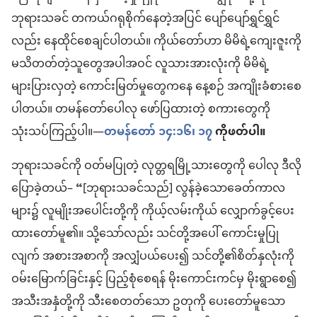
ဘုရားသခင် တကယ်ဂရုစိုက်နေတဲ့အပြင် ပျော်ပျော်ရွှင်ရွှင်
လည်း နေထိုင်စေချင်ပါတယ်။ ကိုယ်တော်ဟာ မိမိရဲ့ကျေးဇူးကို
မသိတတ်တဲ့သူတွေအပါအဝင် လူသားအားလုံးကို မိမိရဲ့
များပြားလှတဲ့ ကောင်းမြတ်မှုတွေကနေ နေ့စဉ် အကျိုးခံစားစေ
ပါတယ်။ တမန်တော်ပေါလု ဖော်ပြထားတဲ့ စကားတွေကို
သုံးသပ်ကြည့်ပါ။—
တမန်တော် ၁၄:၁၆၊ ၁၇
ကိုဖတ်ပါ။
ဘုရားသခင်ကို ဝတ်မပြုတဲ့ လုတ္တရမြို့သားတွေကို ပေါလု ဒီလို
ပြောခဲ့တယ်– “[ဘုရားသခင်သည်] လွန်ခဲ့သောခေတ်ကာလ
များ၌ လူမျိုးအပေါင်းတို့ကို ကိုယ့်လမ်းကိုယ် လျှောက်ခွင့်ပေး
ထားတော်မူ၏။ သို့သော်လည်း သင်တို့အပေါ် ကောင်းမှုပြု
လျက် အစားအစာကို အလျှံပယ်ပေး၍ သင်တို့၏စိတ်နှလုံးကို
ဝမ်းမြောက်ခြင်းနှင့် ပြည့်စုံစေရန် မိုးကောင်းကင်မှ မိုးရွာစေ၍
အသီးအနှံတို့ကို သီးစေတတ်သော ဥတုကို ပေးတော်မူသော