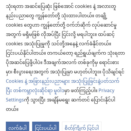
သုံးရတာ အဆင်ပြေဆုံး ဖြစ်အောင် cookies နဲ့ အလားတူ
အလှူငွေ
(window
နည်းပညာတွေ ကျွန်တော်တို့ သုံးထားပါတယ်။ တချို့
အသစ်
ကင်းမျှော်စင် အွန်လိုင်းစာကြည့်တိုက်™
cookies တွေဟာ ကျွန်တော်တို့ ဝက်ဘ်ဆိုက် လုပ်ဆောင်မှု
ဖွ
(window
င့်
အတွက် မရှိမဖြစ် လိုအပ်ပြီး ငြင်းလို့ မရပါဘူး။ ထပ်ဆင့်
အသစ်
®
JW Hub
နေ
(window
ဖွ
cookies အသုံးပြုမှုကို သင်တို့အနေနဲ့ လက်ခံနိုင်တယ်။
ပါ
အသစ်
င့်
®
ငြင်းပယ်နိုင်ပါတယ်။ တကယ်တော့ ရည်ရွယ်ချက်က သုံးရတာ
JW Library
တယ်)
ဖွ
နေ
ပိုအဆင်ပြေဖို့ပါပဲ။ ဒီအချက်အလက် တစ်ခုကိုမှ ရောင်းစား
င့်
ပါ
ကင်းမျှော်စင် စာကြည့်တိုက်
မှာ၊ စီးပွားရေးအတွက် အသုံးပြုမှာ မဟုတ်ပါဘူး။ ပိုသိချင်ရင်
နေ
တယ်)
ပါ
Cookies နဲ့ အခြားနည်းပညာများ အသုံးပြုခြင်းနဲ့ပတ်သက်
တယ်)
ပြီး တစ်ကမ္ဘာလုံးဆိုင်ရာ မူဝါဒ
မှာ ဖတ်ကြည့်ပါ။
Privacy
Settings
ကို သွားပြီး အချိန်မရွေး ဆက်တင် ပြောင်းနိုင်ပါ
Copyright
© 2026 Watch Tower Bible and Tract Society of Pennsylvania.
လိုက်နာရန် စည်းကမ်းများ
|
ကိုယ်ရေးလုံခြုံမှု မူဝါဒ
|
ကိုယ်ရေးလုံခြုံမှု ဆက်
တယ်။
တင်များ
မ
ကို
လက်ခံပါ
ငြင်းပယ်ပါ
စိတ်ကြိုက် ပြင်ပါ