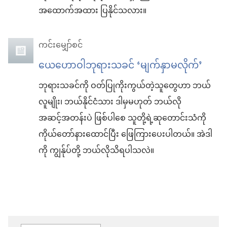
အထောက်အထား ပြနိုင်သလား။
ကင်းမျှော်စင်
ယေဟောဝါဘုရားသခင် ‘မျက်နှာမလိုက်’
ဘုရားသခင်ကို ဝတ်ပြုကိုးကွယ်တဲ့သူတွေဟာ ဘယ်
လူမျိုး၊ ဘယ်နိုင်ငံသား ဒါမှမဟုတ် ဘယ်လို
အဆင့်အတန်းပဲ ဖြစ်ပါစေ သူတို့ရဲ့ဆုတောင်းသံကို
ကိုယ်တော်နားထောင်ပြီး ဖြေကြားပေးပါတယ်။ အဲဒါ
ကို ကျွန်ုပ်တို့ ဘယ်လိုသိရပါသလဲ။