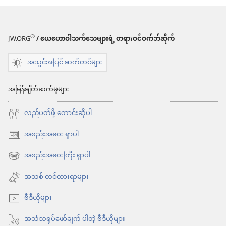
ရာ
မှာ
ရွေးချယ်
®
JW.ORG
/ ယေဟောဝါသက်သေများရဲ့ တရားဝင်ဝက်ဘ်ဆိုက်
စရာ
အသွင်အပြင် ဆက်တင်များ
များ
ကင်း
အမြန်ချိတ်ဆက်မှုများ
မျှော်စင်
လည်ပတ်ဖို့ တောင်းဆိုပါ
မတ် ၂၀၁၀
အစည်းအဝေး ရှာပါ
(window
အသစ်
အစည်းအဝေးကြီး ရှာပါ
(window
ဖွ
အသစ်
အသစ် တင်ထားရာများ
င့်
ဖွ
နေ
ဗီဒီယိုများ
င့်
ပါ
နေ
အသံသရုပ်ဖော်ချက် ပါတဲ့ ဗီဒီယိုများ
တယ်)