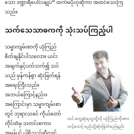
သော ဒဏ္ဍာရီပေါင်းချုပ်” ထက်မပိုဟုဆိုကာ အထင်သေးကြ
သည်။
သက်သေသာဓကကို သုံးသပ်ကြည့်ပါ
သမ္မာကျမ်းစာကို ယုံကြည်
စိတ်ချနိုင်ပါသလော။ ယင်း
အချက်နှင့်ပတ်သက်၍ သင်
သည် မှန်ကန်စွာ ဆုံးဖြတ်ရန်
အရေးကြီးသည်။
အဘယ်ကြောင့်နည်း။
အကြောင်းမှာ သမ္မာကျမ်းစာ
တွင် ဘုရားသခင် ကိုယ်တော်
သင် တွေ့ဆုံရသူတို့ကို ယုံကြည်ကိုးစား
တိုင်ထံမှ သတင်းစကား
သင့်မသင့် မည်သို့ဆုံးဖြတ်မည်နည်း
အမှန်ပင် ပါရှိသည်ဆိုလျှင်