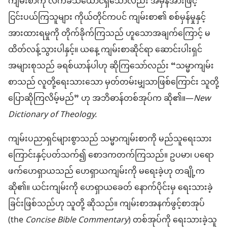
ကျမ်းစာကို လက်ခံသယောင်ရှိသော်လည်း အမှန်အားဖြင့်
ငြင်းပယ်ကြသူများ ကိုယ်တိုင်ကပင် ကျမ်းစာ၏ စစ်မှန်မှုနှင့်
အားထားရမှုကို တိုက်ခိုက်ကြသည် ဟူသောအချက်ကြောင့် မ
ထိတ်လန့်သွားပါနှင့်။ ယနေ့ ကျမ်းစာဆိုင်ရာ ဆောင်းပါးရှင်
အများစုသည် ခရစ်ယာန်ပါဟု ဆိုကြသော်လည်း “သမ္မာကျမ်း
စာသည် လူတို့ရေးသားသော မှတ်တမ်းမျှသာဖြစ်ကြောင်း သူတို့
ပြောဆိုကြလိမ့်မည်” ဟု အဘိဓာန်တစ်အုပ်က ဆို၏။—
New
Dictionary of Theology.
ကျမ်းပညာရှင်များစွာသည် သမ္မာကျမ်းစာကို မည်သူရေးသား
ကြောင်းနှင့်ပတ်သက်၍ စောဒကတက်ကြသည်။ ဥပမာ၊ ပရော
ဖက်ဟေရှာယသည် ဟေရှာယကျမ်းကို မရေးခဲ့ဟု တချို့က
ဆို၏။ ယင်းကျမ်းကို ဟေရှာယခေတ် နောက်ပိုင်းမှ ရေးသားခဲ့
ခြင်းဖြစ်သည်ဟု သူတို့ ဆိုသည်။ ကျမ်းစာအနက်ဖွင့်စာအုပ်
(the
Concise Bible Commentary
) တစ်အုပ်ကို ရေးသားခဲ့သူ