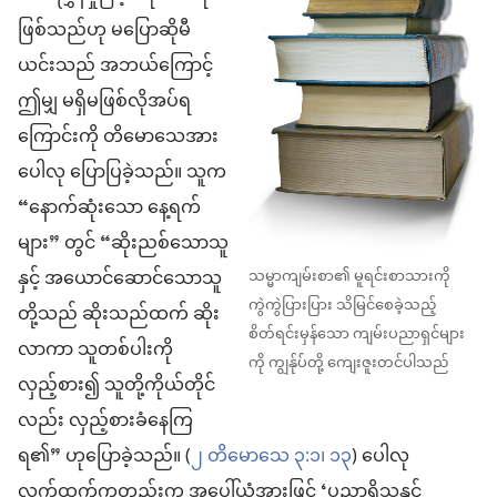
ဖြစ်သည်ဟု မပြောဆိုမီ
ယင်းသည် အဘယ်ကြောင့်
ဤမျှ မရှိမဖြစ်လိုအပ်ရ
ကြောင်းကို တိမောသေအား
ပေါလု ပြောပြခဲ့သည်။ သူက
“နောက်ဆုံးသော နေ့ရက်
များ” တွင် “ဆိုးညစ်သောသူ
နှင့် အယောင်ဆောင်သောသူ
သမ္မာကျမ်းစာ၏ မူရင်းစာသားကို
ကွဲကွဲပြားပြား သိမြင်စေခဲ့သည့်
တို့သည် ဆိုးသည်ထက် ဆိုး
စိတ်ရင်းမှန်သော ကျမ်းပညာရှင်များ
လာကာ သူတစ်ပါးကို
ကို ကျွန်ုပ်တို့ ကျေးဇူးတင်ပါသည်
လှည့်စား၍ သူတို့ကိုယ်တိုင်
လည်း လှည့်စားခံနေကြ
ရ၏” ဟုပြောခဲ့သည်။ (
၂ တိမောသေ ၃:၁၊
၁၃
) ပေါလု
လက်ထက်ကတည်းက အပေါ်ယံအားဖြင့် ‘ပညာရှိသူနှင့်