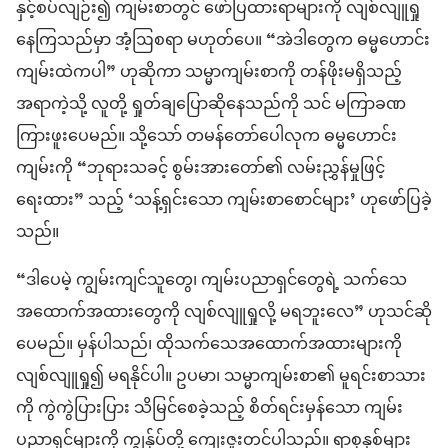
နှင့်စပ်လျဉ်း၍ ကျမ်းစာတွင် ဖော်ပြထားရာများကို လျစ်လျူရှု
နေကြသည်မှာ အံ့ဩစရာ မဟုတ်ပေ။ “အဲဒါတွေက ဓမ္မဟောင်း
ကျမ်းထဲကပါ” ဟုဆိုကာ သမ္မာကျမ်းစာကို တန်ဖိုးမရှိသည့်
အရာကဲ့သို့ လူတို့ ရှုတ်ချပြောဆိုနေသည်ကို သင် မကြာခဏ
ကြားဖူးပေမည်။ သို့သော် တမန်တော်ပေါလုက ဓမ္မဟောင်း
ကျမ်းကို “ဘုရားသခင့် စွမ်းအားတော်၏ လမ်းညွှန်မှုဖြင့်
ရေးထား” သည့် ‘သန့်ရှင်းသော ကျမ်းစာစောင်များ’ ဟုဖော်ပြခဲ့
သည်။
“ဒါပေမဲ့ ကျွမ်းကျင်သူတွေ၊ ကျမ်းပညာရှင်တွေရဲ့ သက်သေ
အထောက်အထားတွေကို လျစ်လျူရှုလို့ မရဘူးလေ” ဟုသင်ဆို
ပေမည်။ မှန်ပါသည်၊ ထိုသက်သေအထောက်အထားများကို
လျစ်လျူရှု၍ မရနိုင်ပါ။ ဥပမာ၊ သမ္မာကျမ်းစာ၏ မူရင်းစာသား
ကို ကွဲကွဲပြားပြား သိမြင်စေခဲ့သည့် စိတ်ရင်းမှန်သော ကျမ်း
ပညာရှင်များကို ကျွန်ုပ်တို့ ကျေးဇူးတင်ပါသည်။ ရာစုနှစ်များ