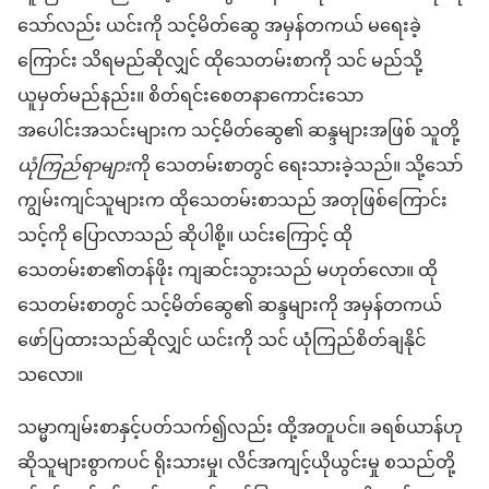
သော်လည်း ယင်းကို သင့်မိတ်ဆွေ အမှန်တကယ် မရေးခဲ့
ကြောင်း သိရမည်ဆိုလျှင် ထိုသေတမ်းစာကို သင် မည်သို့
ယူမှတ်မည်နည်း။ စိတ်ရင်းစေတနာကောင်းသော
အပေါင်းအသင်းများက သင့်မိတ်ဆွေ၏ ဆန္ဒများအဖြစ် သူတို့
ယုံကြည်ရာများ
ကို သေတမ်းစာတွင် ရေးသားခဲ့သည်။ သို့သော်
ကျွမ်းကျင်သူများက ထိုသေတမ်းစာသည် အတုဖြစ်ကြောင်း
သင့်ကို ပြောလာသည် ဆိုပါစို့။ ယင်းကြောင့် ထို
သေတမ်းစာ၏တန်ဖိုး ကျဆင်းသွားသည် မဟုတ်လော။ ထို
သေတမ်းစာတွင် သင့်မိတ်ဆွေ၏ ဆန္ဒများကို အမှန်တကယ်
ဖော်ပြထားသည်ဆိုလျှင် ယင်းကို သင် ယုံကြည်စိတ်ချနိုင်
သလော။
သမ္မာကျမ်းစာနှင့်ပတ်သက်၍လည်း ထို့အတူပင်။ ခရစ်ယာန်ဟု
ဆိုသူများစွာကပင် ရိုးသားမှု၊ လိင်အကျင့်ယိုယွင်းမှု စသည်တို့