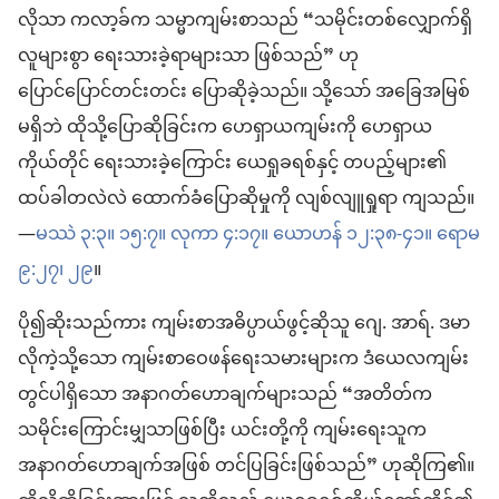
လိုသာ ကလာ့ခ်က သမ္မာကျမ်းစာသည် “သမိုင်းတစ်လျှောက်ရှိ
လူများစွာ ရေးသားခဲ့ရာများသာ ဖြစ်သည်” ဟု
ပြောင်ပြောင်တင်းတင်း ပြောဆိုခဲ့သည်။ သို့သော် အခြေအမြစ်
မရှိဘဲ ထိုသို့ပြောဆိုခြင်းက ဟေရှာယကျမ်းကို ဟေရှာယ
ကိုယ်တိုင် ရေးသားခဲ့ကြောင်း ယေရှုခရစ်နှင့် တပည့်များ၏
ထပ်ခါတလဲလဲ ထောက်ခံပြောဆိုမှုကို လျစ်လျူရှုရာ ကျသည်။
—
မဿဲ ၃:၃။
၁၅:၇။
လုကာ ၄:၁၇။
ယောဟန် ၁၂:၃၈-၄၁။
ရောမ
၉:၂၇၊
၂၉
။
ပို၍ဆိုးသည်ကား ကျမ်းစာအဓိပ္ပာယ်ဖွင့်ဆိုသူ ဂျေ. အာရ်. ဒမာ
လိုကဲ့သို့သော ကျမ်းစာဝေဖန်ရေးသမားများက ဒံယေလကျမ်း
တွင်ပါရှိသော အနာဂတ်ဟောချက်များသည် “အတိတ်က
သမိုင်းကြောင်းမျှသာဖြစ်ပြီး ယင်းတို့ကို ကျမ်းရေးသူက
အနာဂတ်ဟောချက်အဖြစ် တင်ပြခြင်းဖြစ်သည်” ဟုဆိုကြ၏။