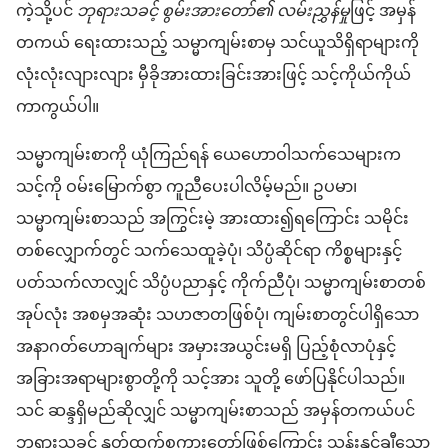
ကဲ့သို့ပင်
ဘုရားသခင့် စွမ်းအားတော်၏ လမ်းညွှန်မှု
ဖြင့် အမှန်
တကယ် ရေးထားသည့် သမ္မာကျမ်းစာမှ သင်ယူသိရှိရာများကို
လုံးလုံးလျားလျား မှီခိုအားထားခြင်းအားဖြင့် သင့်ကိုယ်ကိုယ်
ကာကွယ်ပါ။
သမ္မာကျမ်းစာကို ယုံကြည်ရန် ယေဟောဝါသက်သေများက
သင့်ကို ဝမ်းမြောက်စွာ ကူညီပေးပါလိမ့်မည်။ ဥပမာ၊
သမ္မာကျမ်းစာသည် အကြွင်းမဲ့ အားထား၍ရကြောင်း သမိုင်း
တစ်လျှောက်တွင် သက်သေထူခဲ့ပုံ၊ သိပ္ပံဆိုင်ရာ ကိစ္စများနှင့်
ပတ်သက်လာလျှင် သိပ္ပံပညာနှင့် ကိုက်ညီပုံ၊ သမ္မာကျမ်းစာတစ်
အုပ်လုံး အစမှအဆုံး သဟဇာတဖြစ်ပုံ၊ ကျမ်းစာတွင်ပါရှိသော
အနာဂတ်ဟောချက်များ အမှားအယွင်းမရှိ ပြည့်စုံလာပုံနှင့်
အခြားအရာများစွာတို့ကို သင့်အား သူတို့ ဖော်ပြနိုင်ပါသည်။
သင် ဆန္ဒရှိမည်ဆိုလျှင် သမ္မာကျမ်းစာသည် အမှန်တကယ်ပင်
ဘုရားသခင့် နှုတ်ထွက်စကားတော်ဖြစ်ကြောင်း သန်းနှင့်ချီသော