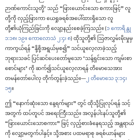
ဉာဏ်ကောင်းသူတို့’ သည် “ဖြားယောင်းသော စကားဖြင့်” လူ
တို့ကို လှည့်ဖြားကာ ယေရှုခရစ်အပေါ်ထားရှိသော လူ
တို့၏ယုံကြည်ခြင်းကို လျော့နည်းစေခဲ့ကြသည်။ (
၁ ကောရိန္သု
၁:၁၈၊ ၁၉။
ကောလောသဲ ၂:၄၊
၈
) ထိုသူတို့၏ ဩဇာလွှမ်းမိုးမှုမှ
ကာကွယ်ရန် “နို့စို့အရွယ်မှစ၍” သင်ယူလေ့လာခဲ့သည့်
ဘုရားသခင် ပြင်ဆင်ပေးတော်မူသော ‘သန့်ရှင်းသော ကျမ်းစာ
စောင်များ’ ကို ဆက်၍သင်ယူလေ့လာရန် တိမောသေအား
တမန်တော်ပေါလု တိုက်တွန်းခဲ့သည်။—
၂ တိမောသေ ၃:၁၄၊
၁၅
။
ဤ “နောက်ဆုံးသော နေ့ရက်များ” တွင် ထိုသို့ပြုလုပ်ရန် သင့်
အတွက် ထပ်တူပင် အရေးကြီးသည်။ အလွန်ပါးနပ်သူတို့၏
“ဖြားယောင်းသောစကား” ဖြင့် လှည့်စားခံနေရသည့် အန္တရာယ်
ကို လျှော့မတွက်ပါနှင့်။ သို့အစား ပထမရာစု ခရစ်ယာန်များ