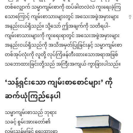
တစ်လျှောက် သမ္မာကျမ်းစာကို ထပ်ခါတလဲလဲ ကူးရေးခဲ့ကြ
သောကြောင့် ကျမ်းစာသားများတွင် အသေးအဖွဲ
အမှားများ
အနည်းငယ်ရှိသည်။ သို့သော် ဤအချက်ကို သတိရပါ–
ကျမ်းစာသားများကို ကူးရေးရာတွင် အသေးအဖွဲအမှားများ
အနည်းငယ်ရှိသည်ကို အသိအမှတ်ပြုခြင်းနှင့် သမ္မာကျမ်းစာ
တစ်အုပ်လုံးကို လူတို့ လုပ်ကြံဖန်တီးထားသောအရာအဖြစ်
သဘောထားခြင်းတို့သည် အကြီးအကျယ် ကွာခြားပါသည်။
‘သန့်ရှင်းသော ကျမ်းစာစောင်များ’ ကို
ဆက်ယုံကြည်နေပါ
သမ္မာကျမ်းစာသည် ဘုရား
သခင့် စွမ်းအားတော်၏
လမ်းညွှန်မှုဖြင့် ရေးထားရာ