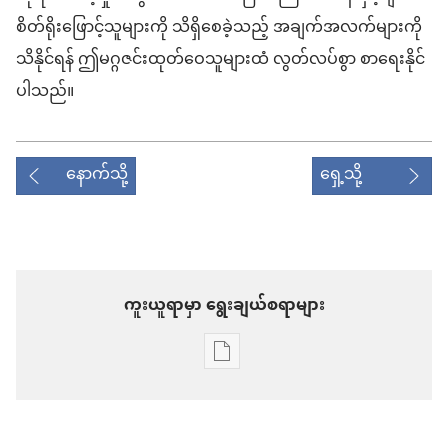
စိတ်ရိုးဖြောင့်သူများကို သိရှိစေခဲ့သည့် အချက်အလက်များကို
သိနိုင်ရန် ဤမဂ္ဂဇင်းထုတ်ဝေသူများထံ လွတ်လပ်စွာ စာရေးနိုင်
ပါသည်။
နောက်သို့
ရှေ့သို့
ကူးယူရာမှာ ရွေးချယ်စရာများ
စာပေ
ကူး
ယူ