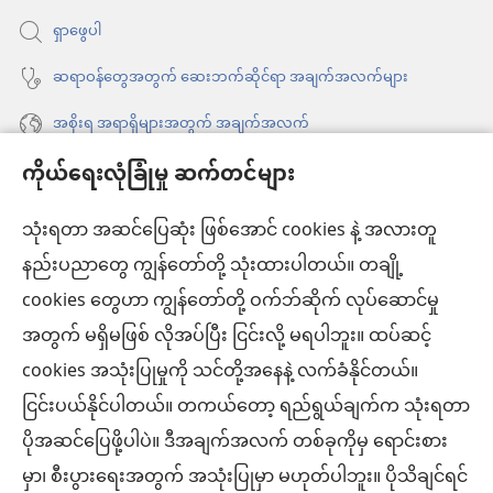
ပါ
ရှာဖွေပါ
တယ်)
ဆရာဝန်တွေအတွက် ဆေးဘက်ဆိုင်ရာ အချက်အလက်များ
အစိုးရ အရာရှိများအတွက် အချက်အလက်
ကိုယ်ရေးလုံခြုံမှု ဆက်တင်များ
အကူအညီ
သုံးရတာ အဆင်ပြေဆုံး ဖြစ်အောင် cookies နဲ့ အလားတူ
အလှူငွေ
(window
နည်းပညာတွေ ကျွန်တော်တို့ သုံးထားပါတယ်။ တချို့
အသစ်
ကင်းမျှော်စင် အွန်လိုင်းစာကြည့်တိုက်™
cookies တွေဟာ ကျွန်တော်တို့ ဝက်ဘ်ဆိုက် လုပ်ဆောင်မှု
ဖွ
(window
င့်
အတွက် မရှိမဖြစ် လိုအပ်ပြီး ငြင်းလို့ မရပါဘူး။ ထပ်ဆင့်
အသစ်
®
JW Hub
နေ
(window
ဖွ
cookies အသုံးပြုမှုကို သင်တို့အနေနဲ့ လက်ခံနိုင်တယ်။
ပါ
အသစ်
င့်
ငြင်းပယ်နိုင်ပါတယ်။ တကယ်တော့ ရည်ရွယ်ချက်က သုံးရတာ
®
JW Library
တယ်)
ဖွ
နေ
ပိုအဆင်ပြေဖို့ပါပဲ။ ဒီအချက်အလက် တစ်ခုကိုမှ ရောင်းစား
င့်
ပါ
ကင်းမျှော်စင် စာကြည့်တိုက်
မှာ၊ စီးပွားရေးအတွက် အသုံးပြုမှာ မဟုတ်ပါဘူး။ ပိုသိချင်ရင်
နေ
တယ်)