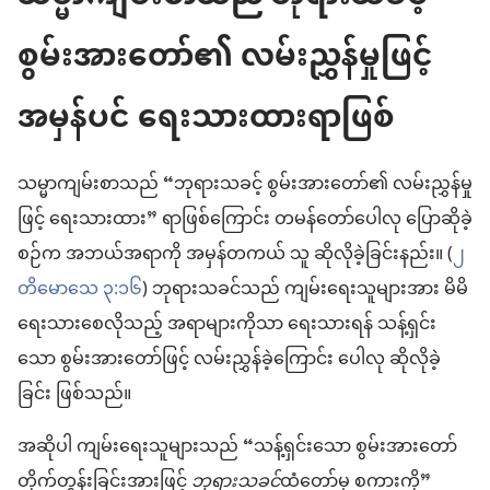
စွမ်းအားတော်၏ လမ်းညွှန်မှုဖြင့်
အမှန်ပင် ရေးသားထားရာဖြစ်
သမ္မာကျမ်းစာသည် “ဘုရားသခင့် စွမ်းအားတော်၏ လမ်းညွှန်မှု
ဖြင့် ရေးသားထား” ရာဖြစ်ကြောင်း တမန်တော်ပေါလု ပြောဆိုခဲ့
စဉ်က အဘယ်အရာကို အမှန်တကယ် သူ ဆိုလိုခဲ့ခြင်းနည်း။ (
၂
တိမောသေ ၃:၁၆
) ဘုရားသခင်သည် ကျမ်းရေးသူများအား မိမိ
ရေးသားစေလိုသည့် အရာများကိုသာ ရေးသားရန် သန့်ရှင်း
သော စွမ်းအားတော်ဖြင့် လမ်းညွှန်ခဲ့ကြောင်း ပေါလု ဆိုလိုခဲ့
ခြင်း ဖြစ်သည်။
အဆိုပါ ကျမ်းရေးသူများသည် “သန့်ရှင်းသော စွမ်းအားတော်
တိုက်တွန်းခြင်းအားဖြင့်
ဘုရားသခင်
ထံတော်မှ စကားကို”