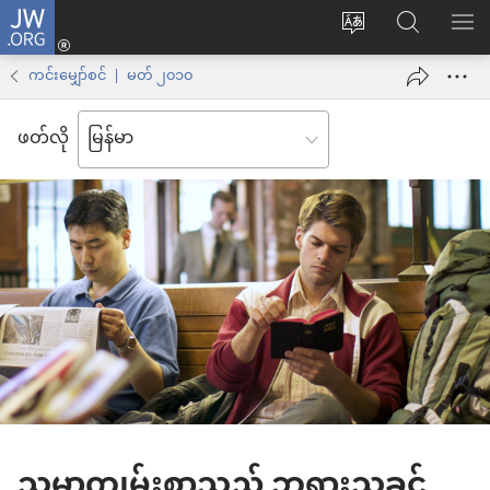
JW.ORG
Log
ဝ
JW.ORG
စာရ
in
က်
ရှာ
ကင်းမျှော်စင် | မတ် ၂၀၁၀
(window
ဘ်
ပါ
အသစ်
ဖတ်လို
ဆိုက်
ဖွ
ဘာသာစကား
င့်
ကို
နေ
ပြောင်း
ပါ
ပါ
တယ်)
သမ္မာကျမ်းစာသည် ဘုရားသခင့်