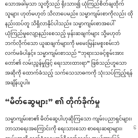
သောအခါမှသာ သူတို့သည် ရိုးသား၍ ယုံကြည်စိတ်ချထိုက်
သူများ ဟုတ်မဟုတ် သိလာပေမည်။ သမ္မာကျမ်းစာကိုလည်း ထို
နည်းထပ်တူ သိရှိလာနိုင်ပါသည်။ သမ္မာကျမ်းစာအပေါ်
ယုံကြည်မှုလျော့နည်းစေသည့် မှန်းဆချက်များ သို့မဟုတ်
ဘက်လိုက်သော ယူဆချက်များကို မမေးမြန်းမစူးစမ်းဘဲ
လက်မခံပါနှင့်။ သမ္မာကျမ်းစာသည် “ဘုရားသခင့်စွမ်းအား
တော်၏ လမ်းညွှန်မှုဖြင့် ရေးသားထားရာ” ဖြစ်သည်ဟူသော
အဆိုကို ထောက်ခံသည့် သက်သေသာဓကကို သုံးသပ်ကြည့်ရန်
အချိန်ယူပါ။
“မိတ်ဆွေများ” ၏ တိုက်ခိုက်မှု
သမ္မာကျမ်းစာ၏ မိတ်ဆွေပါဟုဆိုကြသော ကျမ်းပညာရှင်များ၊
ဘာသာရေးအကြောင်းကို ရေးသားသော စာရေးဆရာများ၊