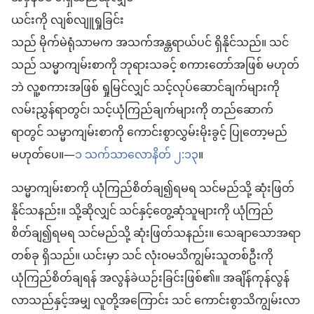
ယင်းကို လျစ်လျူရှုခြင်း
သည် မိုက်မဲရုံသာမက အသက်အန္တရာယ်ပင် ရှိနိုင်သည်။ သင်
သည် သမ္မာကျမ်းစာကို ဘုရားသခင့် စကားတော်အဖြစ် မဟုတ်
ဘဲ လူ့စကားအဖြစ် ရှုမြင်လျှင် သင့်လုပ်ဆောင်ချက်များကို
လမ်းညွှန်ရာတွင်၊ သင့်ယုံကြည်ချက်များကို တည်ဆောက်
ရာတွင် သမ္မာကျမ်းစာကို ကောင်းစွာလွှမ်းမိုးခွင့် ပြုတော့မည်
မဟုတ်ပေ။—
၁ သက်သာလောနိတ် ၂:၁၃
။
သမ္မာကျမ်းစာကို ယုံကြည်စိတ်ချ၍ရမရ သင်မည်သို့ ဆုံးဖြတ်
နိုင်သနည်း။ သို့ဆိုလျှင် သင်နှင့်တွေ့ဆုံသူများကို ယုံကြည်
စိတ်ချ၍ရမရ သင်မည်သို့ ဆုံးဖြတ်သနည်း။ သေချာသောအရာ
တစ်ခု ရှိသည်။ ယင်းမှာ သင် လုံး၀မသိကျွမ်းသူတစ်ဦးကို
ယုံကြည်စိတ်ချရန် အလွန်ခဲယဉ်းခြင်းဖြစ်၏။ အချိန်ကုန်လွန်
လာသည်နှင့်အမျှ လူတို့အကြောင်း သင် ကောင်းစွာသိကျွမ်းလာ