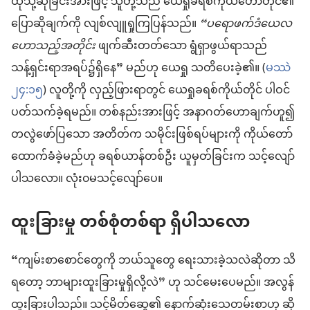
ထိုသို့ဆိုခြင်းအားဖြင့် သူတို့သည် ယေရှုခရစ်ကိုယ်တော်တိုင်၏
ပြောဆိုချက်ကို လျစ်လျူရှုကြပြန်သည်။
“ပရောဖက်ဒံယေလ
ဟောသည့်အတိုင်း
ဖျက်ဆီးတတ်သော ရွံရှာဖွယ်ရာသည်
သန့်ရှင်းရာအရပ်၌ရှိနေ” မည်ဟု ယေရှု သတိပေးခဲ့၏။ (
မဿဲ
၂၄:၁၅
) လူတို့ကို လှည့်ဖြားရာတွင် ယေရှုခရစ်ကိုယ်တိုင် ပါဝင်
ပတ်သက်ခဲ့ရမည်။ တစ်နည်းအားဖြင့် အနာဂတ်ဟောချက်ဟူ၍
တလွဲဖော်ပြသော အတိတ်က သမိုင်းဖြစ်ရပ်များကို ကိုယ်တော်
ထောက်ခံခဲ့မည်ဟု ခရစ်ယာန်တစ်ဦး ယူမှတ်ခြင်းက သင့်လျော်
ပါသလော။ လုံး၀မသင့်လျော်ပေ။
ထူးခြားမှု တစ်စုံတစ်ရာ ရှိပါသလော
“ကျမ်းစာစောင်တွေကို ဘယ်သူတွေ ရေးသားခဲ့သလဲဆိုတာ သိ
ရတော့ ဘာများထူးခြားမှုရှိလို့လဲ” ဟု သင်မေးပေမည်။ အလွန်
ထူးခြားပါသည်။ သင့်မိတ်ဆွေ၏ နောက်ဆုံးသေတမ်းစာဟု ဆို