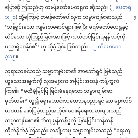
ပြောဆိုကြသည်ဟု တမန်တော်ပေတရုက ဆိုသည်။ (
၂ ပေတရု
၁:၂၁
) ထို့ကြောင့် တမန်တော်ပေါလုက သမ္မာကျမ်းစာ
သည်
‘သန့်ရှင်းသော ကျမ်းစာစောင်များဖြစ်ပြီး ခရစ်တော်ယေရှုနှင့်
ဆိုင်သော ယုံကြည်ခြင်းအားဖြင့် ကယ်တင်ခြင်းရရန် သင့်ကို
ပညာရှိစေနိုင်၏’ ဟု ဆိုခဲ့ခြင်း ဖြစ်သည်။—
၂ တိမောသေ
၃:၁၅
။
ဘုရားသခင်သည် သမ္မာကျမ်းစာ၏ အာဘော်ရှင် ဖြစ်သည်
ဟူသောအချက်ကို လူအများက အပြင်းအထန် ကန့်ကွက်
ကြ၏။ “မထီမဲ့မြင်ပြုခြင်းခံနေရသော သမ္မာကျမ်းစာ
မှတ်တမ်း” ဟူ၍ ရှေးဟောင်းသုတေသနပညာရှင် ဆာ ချားလ်စ်
မာစတန် ဖော်ပြခဲ့သည့်အတိုင်း ဝေဖန်ရေးသမားများသည်
သမ္မာကျမ်းစာ၏ တိကျမှန်ကန်မှုကို ပြင်းပြင်းထန်ထန်
တိုက်ခိုက်ခဲ့ကြသည်။ တချို့ကမူ သမ္မာကျမ်းစာသည် “ရှေးကျ