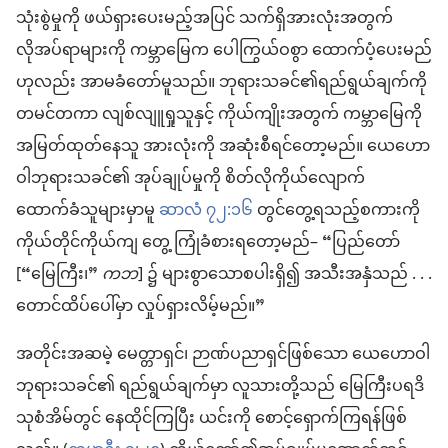
သုံးစွဲမှုကို ဖယ်ရှားပေးမည့်အပြင် သက်ရှိအားလုံးအတွက်
လိုအပ်ရာများကို ကမ္ဘာမြေက ပေါကြွယ်ဝစွာ ထောက်ပံ့ပေးမည်
ဟုလည်း အာမခံတော်မူသည်။ ဘုရားသခင်၏ရည်ရွယ်ချက်ကို
တမင်တကာ လျစ်လျူရှုသူနှင့် ကိုယ်ကျိုးအတွက် ကမ္ဘာမြေကို
အမြတ်ထုတ်နေသူ အားလုံးကို အဆုံးစီရင်တော့မည်။ ယေဟော
ဝါဘုရားသခင်၏ အုပ်ချုပ်မှုကို စိတ်လိုကိုယ်လျောက်
ထောက်ခံသူများမှာမူ
ဆာလံ ၇၂:၁၆
တွင်တွေ့ရသည့်စကားကို
ကိုယ်တိုင်ကိုယ်ကျ တွေ့ ကြုံခံစားရတော့မည်– “ပြည်တော်
[“မြေကြီး၊”
ကဘ
] ၌ များစွာသောစပါးရှိ၍ အသီးအနှံသည် . . .
တောင်ထိပ်ပေါ်မှာ လှုပ်ရှားလိမ့်မည်။”
အတိုင်းအဆမဲ့ မေတ္တာရှင်၊ ဉာဏ်ပညာရှင်ဖြစ်သော ယေဟောဝါ
ဘုရားသခင်၏ ရည်ရွယ်ချက်မှာ လူသားတို့သည် မြေကြီးပရဒိ
သုစံအိမ်တွင် နေထိုင်ကြပြီး ယင်းကို စောင့်ရှောက်ကြရန်ဖြစ်