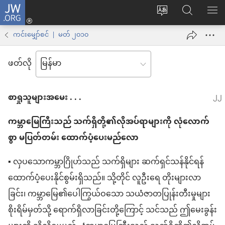
JW.ORG
Log
ဝ
JW.ORG
စာရ
in
က်
ရှာ
ကင်းမျှော်စင် | မတ် ၂၀၁၀
(window
ဘ်
ပါ
အသစ်
ဖတ်လို
ဆိုက်
ဖွ
ဘာသာစကား
င့်
စာရှုသူများအမေး . . .
ကို
နေ
ပြောင်း
ပါ
ကမ္ဘာမြေကြီးသည် သက်ရှိတို့၏လိုအပ်ရာများကို လုံလောက်
ပါ
တယ်)
စွာ မပြတ်တမ်း ထောက်ပံ့ပေးမည်လော
▪ လှပသောကမ္ဘာဂြိုဟ်သည် သက်ရှိများ ဆက်ရှင်သန်နိုင်ရန်
ထောက်ပံ့ပေးနိုင်စွမ်းရှိသည်။ သို့တိုင် လူဦးရေ တိုးများလာ
ခြင်း၊ ကမ္ဘာမြေ၏ပေါကြွယ်ဝသော သယံဇာတပြုန်းတီးမှုများ
စိုးရိမ်မှတ်သို့ ရောက်ရှိလာခြင်းတို့ကြောင့် သင်သည် ဤမေးခွန်း