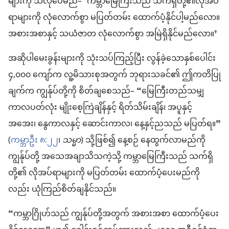
များကို သိလိုပေမည်– ‘ကမ္ဘာမြေကြီးသည် သက်ရှိတို့၏လိုအပ်
ရာများကို လုံလောက်စွာ မပြတ်တမ်း ထောက်ပံ့နိုင်ပါ့မည်လော။
အစားအစာနှင့် သယံဇာတ လုံလောက်စွာ အမြဲရှိနိုင်မည်လော။’
အဆိုပါမေးခွန်းများကို သုံးသပ်ကြည့်ပြီး လွန်ခဲ့သောနှစ်ပေါင်း
၄,၀၀၀ ကျော်က လူ့မိသားစုအတွက် ဘုရားသခင်၏ ဤကတိပြု
ချက်က ကျွန်ုပ်တို့ကို စိတ်ချစေသည်– “မြေကြီးတည်သမျှ
ကာလပတ်လုံး မျိုးစေ့ကြဲချိန်နှင့် ရိတ်သိမ်းချိန်၊ အပူနှင့်
အအေး၊ နွေကာလနှင့် ဆောင်းကာလ၊ နေ့နှင့်ညသည် မပြတ်ရ။”
(
ကမ္ဘာဦး ၈:၂၂
၊
သမ္မာ
) သို့ဖြစ်၍ နေ့စဉ် နေထွက်လာမည်ကို
ကျွန်ုပ်တို့ အသေအချာသိသကဲ့သို့ ကမ္ဘာမြေကြီးသည် သက်ရှိ
တို့၏ လိုအပ်ရာများကို မပြတ်တမ်း ထောက်ပံ့ပေးမည်ကို
လည်း ယုံကြည်စိတ်ချနိုင်သည်။
“ကမ္ဘာဂြိုဟ်သည် ကျွန်ုပ်တို့အတွက် အစားအစာ ထောက်ပံ့ပေး