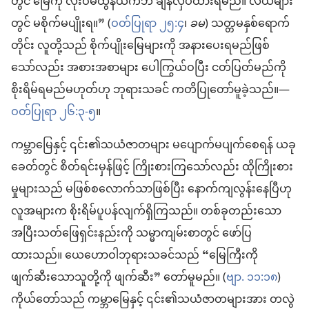
တွင် မြေကို လုံးဝမထွန်ယက်ဘဲ ချန်လှပ်ထားရမည်။ လယ်များ
တွင် မစိုက်မပျိုးရ။” (
ဝတ်ပြုရာ ၂၅:၄
၊
ခမ
) သတ္တမနှစ်ရောက်
တိုင်း လူတို့သည် စိုက်ပျိုးမြေများကို အနားပေးရမည်ဖြစ်
သော်လည်း အစားအစာများ ပေါကြွယ်ဝပြီး ငတ်ပြတ်မည်ကို
စိုးရိမ်ရမည်မဟုတ်ဟု ဘုရားသခင် ကတိပြုတော်မူခဲ့သည်။—
ဝတ်ပြုရာ ၂၆:၃-၅
။
ကမ္ဘာမြေနှင့် ၎င်း၏သယံဇာတများ မပျောက်မပျက်စေရန် ယခု
ခေတ်တွင် စိတ်ရင်းမှန်ဖြင့် ကြိုးစားကြသော်လည်း ထိုကြိုးစား
မှုများသည် မဖြစ်စလောက်သာဖြစ်ပြီး နောက်ကျလွန်းနေပြီဟု
လူအများက စိုးရိမ်ပူပန်လျက်ရှိကြသည်။ တစ်ခုတည်းသော
အပြီးသတ်ဖြေရှင်းနည်းကို သမ္မာကျမ်းစာတွင် ဖော်ပြ
ထားသည်။ ယေဟောဝါဘုရားသခင်သည် “မြေကြီးကို
ဖျက်ဆီးသောသူတို့ကို ဖျက်ဆီး” တော်မူမည်။ (
ဗျာ. ၁၁:၁၈
)
ကိုယ်တော်သည် ကမ္ဘာမြေနှင့် ၎င်း၏သယံဇာတများအား တလွဲ