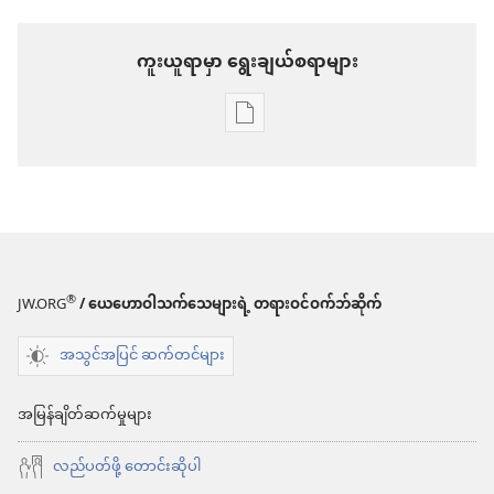
ကူးယူရာမှာ ရွေးချယ်စရာများ
စာပေ
ကူး
ယူ
ရာ
မှာ
ရွေးချယ်
®
JW.ORG
/ ယေဟောဝါသက်သေများရဲ့ တရားဝင်ဝက်ဘ်ဆိုက်
စရာ
အသွင်အပြင် ဆက်တင်များ
များ
ကင်း
အမြန်ချိတ်ဆက်မှုများ
မျှော်စင်
လည်ပတ်ဖို့ တောင်းဆိုပါ
မတ် ၂၀၁၀