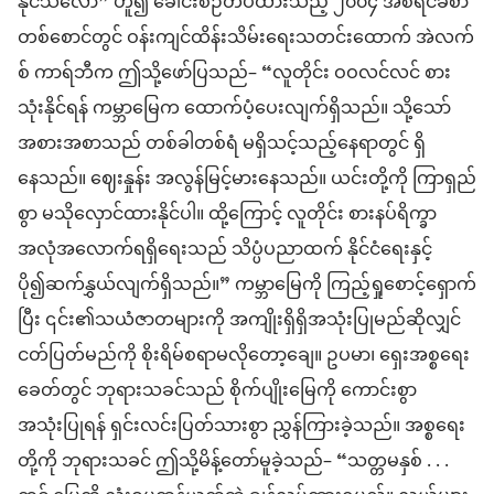
နိုင်သလော” ဟူ၍ ခေါင်းစဉ်တပ်ထားသည့် ၂၀၀၄ အစီရင်ခံစာ
တစ်စောင်တွင် ဝန်းကျင်ထိန်းသိမ်းရေးသတင်းထောက် အဲလက်
စ် ကာရ်ဘီက ဤသို့ဖော်ပြသည်– “လူတိုင်း ဝဝလင်လင် စား
သုံးနိုင်ရန် ကမ္ဘာမြေက ထောက်ပံ့ပေးလျက်ရှိသည်။ သို့သော်
အစားအစာသည် တစ်ခါတစ်ရံ မရှိသင့်သည့်နေရာတွင် ရှိ
နေသည်။ ဈေးနှုန်း အလွန်မြင့်မားနေသည်။ ယင်းတို့ကို ကြာရှည်
စွာ မသိုလှောင်ထားနိုင်ပါ။ ထို့ကြောင့် လူတိုင်း စားနပ်ရိက္ခာ
အလုံအလောက်ရရှိရေးသည် သိပ္ပံပညာထက် နိုင်ငံရေးနှင့်
ပို၍ဆက်နွှယ်လျက်ရှိသည်။” ကမ္ဘာမြေကို ကြည့်ရှုစောင့်ရှောက်
ပြီး ၎င်း၏သယံဇာတများကို အကျိုးရှိရှိအသုံးပြုမည်ဆိုလျှင်
ငတ်ပြတ်မည်ကို စိုးရိမ်စရာမလိုတော့ချေ။ ဥပမာ၊ ရှေးအစ္စရေး
ခေတ်တွင် ဘုရားသခင်သည် စိုက်ပျိုးမြေကို ကောင်းစွာ
အသုံးပြုရန် ရှင်းလင်းပြတ်သားစွာ ညွှန်ကြားခဲ့သည်။ အစ္စရေး
တို့ကို ဘုရားသခင် ဤသို့မိန့်တော်မူခဲ့သည်– “သတ္တမနှစ် . . .