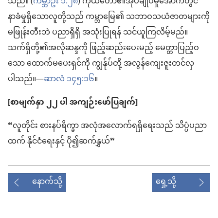
သည်။ (
ကမ္ဘာဦး ၁:၂၈
) ကိုယ်တော်၏အုပ်ချုပ်မှုအောက်တွင်
နာခံမှုရှိသောလူတို့သည် ကမ္ဘာမြေ၏ သဘာဝသယံဇာတများကို
မဖြုန်းတီးဘဲ ပညာရှိရှိ အသုံးပြုရန် သင်ယူကြလိမ့်မည်။
သက်ရှိတို့၏အလိုဆန္ဒကို ဖြည့်ဆည်းပေးမည့် မေတ္တာပြည့်ဝ
သော ထောက်မပေးရှင်ကို ကျွန်ုပ်တို့ အလွန်ကျေးဇူးတင်လှ
ပါသည်။—
ဆာလံ ၁၄၅:၁၆
။
[စာမျက်နှာ ၂၂ ပါ အကျဉ်းဖော်ပြချက်]
“လူတိုင်း စားနပ်ရိက္ခာ အလုံအလောက်ရရှိရေးသည် သိပ္ပံပညာ
ထက် နိုင်ငံရေးနှင့် ပို၍ဆက်နွှယ်”
နောက်သို့
ရှေ့သို့