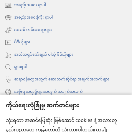
အစည်းအဝေး ရှာပါ
(window
အသစ်
အစည်းအဝေးကြီး ရှာပါ
(window
ဖွ
အသစ်
အသစ် တင်ထားရာများ
င့်
ဖွ
နေ
ဗီဒီယိုများ
င့်
ပါ
နေ
အသံသရုပ်ဖော်ချက် ပါတဲ့ ဗီဒီယိုများ
တယ်)
ပါ
ရှာဖွေပါ
တယ်)
ဆရာဝန်တွေအတွက် ဆေးဘက်ဆိုင်ရာ အချက်အလက်များ
အစိုးရ အရာရှိများအတွက် အချက်အလက်
ကိုယ်ရေးလုံခြုံမှု ဆက်တင်များ
အကူအညီ
သုံးရတာ အဆင်ပြေဆုံး ဖြစ်အောင် cookies နဲ့ အလားတူ
အလှူငွေ
(window
နည်းပညာတွေ ကျွန်တော်တို့ သုံးထားပါတယ်။ တချို့
အသစ်