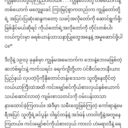
ကျွန်တော်​တို့​ယုံကြည်ပါ​တယ်။ . . . ကျွန်တော်​တို့ တစ်ယောက်​နဲ့​
တစ်ယောက် မတွေ့ဖူး​ခင် ကြာမြင့်စွာ​ကတည်းက ကျွန်တော်​တို့​
ရဲ့ အပြင်းပြဆုံး​ဆန္ဒ​က​တော့ သခင့်​အလိုတော်ကို ဆောင်ရွက်ဖို့၊
ဖြစ်​နိုင်​မယ်​ဆိုရင် ကိုယ်တော်​ရဲ့​အလိုတော်ကို တိုင်းတစ်ပါး​
လယ်ကွင်း​မှာ ခရစ်ယာန်​သာသနာပြုတွေ​အနေ​နဲ့ အမှုဆောင်ဖို့​ပါ​
ပဲ။”
ဒီလိုနဲ့ ၁၉၀၃ ခုနှစ်​မှာ ကျွန်မ​အမေ​ဘက်က ဘေး​နဲ့​ဘေးမ​ဖြစ်​တဲ့
ဆ​ဘဲ​စ်​ရှင်း​နဲ့ က​က်သ​ရင်း ခရက်ဂျီ​တို့​ဟာ ပဲ​င်​စီ​လ်​ဘေး​နီး​ယား​
ပြည်နယ် လှပတဲ့​ပို​ကို​နို​တောင်တန်း​ဒေသက သူတို့​နေထိုင်တဲ့​
လယ်ယာ​ကြီး​ထဲ​အထိ ကင်းမျှော်စင်​ကိုယ်စားလှယ်​နှစ်ယောက်
သယ်ဆောင်​လာတဲ့ ကျမ်းစာ​သတင်းကို ဝမ်း​ပန်း​တ​သာ​
နားထောင်​ခဲ့​ကြတယ်။ အဲဒီမှာ သမီးတွေ​ဖြစ်​ကြ​တဲ့ ကော်​ရာ​နဲ့​မေ
ရီ​အပြင် သူတို့ရဲ့​ခင်ပွန်း ဝါ​ရှင်​တန်​နဲ့ အ​ဒ်​မဲ​န် ဟာ​ဝါ​တို့​နဲ့​အတူ​နေ
ကြ​တယ်။ ကင်းမျှော်စင်​ကိုယ်စားလှယ် ကားလ် ဟဲ​မ​ရာ​လီ​နဲ့ ရေ