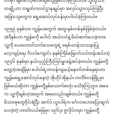
တာမှာ ချစ်ခင်​တဲ့​မိတ်ဆွေ​တွေ​ဖြစ်လာ​ခဲ့​ကြတယ်။ သူတို့​သား​
တချို့ဟာ ဘ​ရွတ်​က​လင်​ဌာနချုပ်​မှာ အလုပ်သွား​လုပ်ကြ​ပြီး
အခြားသူ​တွေ​က ရှေ့ဆောင်​လုပ်ငန်းမှာပါ​ဝင်​ခဲ့​ကြတယ်။
၁၉၅၉ ခုနှစ်​ဟာ ကျွန်မ​အတွက် အထူး​နှစ်​တစ်နှစ်​ဖြစ်​ခဲ့တယ်။
အဲဒီ​နှစ်​ဟာ ကျွန်မ​ကို ပေါလ် အယ်လင်​နဲ့ မိတ်ဆက်​ပေး​ခဲ့​တာ။
သူ့ကို ယေဟောဝါသက်သေ​တွေ​ရဲ့ ခရစ်ယာန်​သာသနာပြု​
လေ့ကျင့်ရေး ဂိလဒ်​ကျောင်း ခု​နစ်​ကြိမ်​မြောက်​သင်တန်းဆင်း​တဲ့
၁၉၄၆ ခုနှစ်​မှာ နယ်လှည့်​ကြီးကြပ်မှူး​ခန့်အပ်​ခဲ့တယ်။ ကျွန်မ​တို့​
တွေ့​တဲ့​အချိန်​မှာ ပေါလ်​ရဲ့​တာဝန်ကျ​မယ့်​နောက်​တစ်​နေရာဟာ
ကျွန်မ​ရှေ့ဆောင်​လုပ်နေတဲ့ အိုဟိုင်အို​နယ်၊ က​လီဗ်​လ​န်​မြို့မှာ​
ဖြစ်​မယ်​ဆိုတာ ကျွန်မ​တို့​နှစ်ယောက်စလုံး မသိ​ခဲ့​ကြဘူး။ အဖေ
က သူ့ကို​ချစ်တဲ့​အတွက် အမေ​လည်း​ချစ်တယ်။ ကျွန်မ​တို့​
မိသားစု​တွေ​ဝိုင်းရံပြီး အက်ဒ် ဟူး​ပါ​ရ်​က မင်္ဂလာ​ဟောပြောချက်​
ပေး​ခဲ့​တဲ့ ဟာ​ဝါ​လယ်​မြေမှာ ၁၉၆၃၊ ဇူလိုင်​လမှာ ကျွန်မ​တို့​