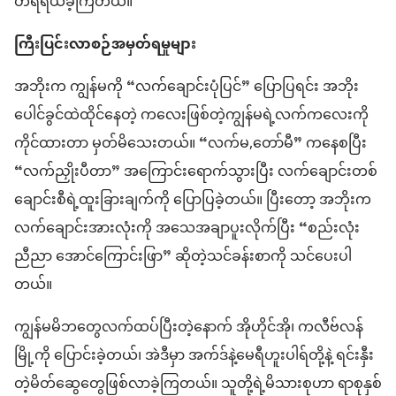
တရ​ရ​ယ်​ခဲ့​ကြတယ်။
ကြီးပြင်း​လာစဉ်​အမှတ်ရ​မှုများ
အဘိုး​က ကျွန်မ​ကို “လက်ချောင်း​ပုံပြင်” ပြောပြ​ရင်း အဘိုး​
ပေါင်​ခွင်​ထဲ​ထိုင်​နေတဲ့ ကလေး​ဖြစ်​တဲ့​ကျွန်မ​ရဲ့​လက်​ကလေး​ကို
ကိုင်ထား​တာ မှတ်မိ​သေး​တယ်။ “လက်မ,တော်​မီ” ကနေ​စပြီး
“လက်ညှိုး​ပီတာ” အကြောင်း​ရောက်သွား​ပြီး လက်ချောင်း​တစ်
ချောင်း​စီ​ရဲ့​ထူးခြားချက်​ကို ပြောပြ​ခဲ့တယ်။ ပြီး​တော့ အဘိုး​က
လက်ချောင်း​အားလုံး​ကို အသေအချာ​ပူး​လိုက်ပြီး “စည်းလုံး​
ညီညာ အောင်​ကြောင်း​ဖြာ” ဆို​တဲ့​သင်ခန်းစာ​ကို သင်ပေးပါ​
တယ်။
ကျွန်မ​မိဘတွေ​လက်ထပ်​ပြီး​တဲ့​နောက် အိုဟိုင်အို၊ က​လီဗ်​လ​န်​
မြို့ကို ပြောင်း​ခဲ့တယ်၊ အဲဒီမှာ အက်ဒ်​နဲ့​မေရီ​ဟူး​ပါ​ရ်​တို့​နဲ့ ရင်းနှီး
တဲ့​မိတ်ဆွေ​တွေ​ဖြစ်လာ​ခဲ့​ကြတယ်။ သူတို့ရဲ့​မိသားစုဟာ ရာစုနှစ်​