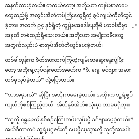
အနက်​ထားခဲ့​တယ်။ တကယ်တော့၊ အဘိုး​ဟာ ကျမ်းစာ​စာပေ​
တွေ​ထည့်​ဖို့ အတွင်း​အိတ်ကပ်​ကြီး​တွေ​ရှိတဲ့ စွပ်​ကျယ်​ကို​တီထွင်​
ခဲ့​တာ။ အသက် ၉၄ နှစ်​ရှိတဲ့ ကျွန်မ​အ
ဒေါ်​နေ​အို​မီ ဟာ​ဝါ​ဆီ​မှာ​
အခုထိ တစ်ထည်​ရှိသေးတယ်။ အဘိုး​ဟာ အမျိုးသမီးတွေ​
အတွက်​လည်း​ပဲ စာအုပ်​အိတ်​တီထွင်​ပေး​ခဲ့တယ်။
တစ်ခါ​တုန်း​က စိတ်အားတက်​ကြွ​တဲ့​ကျမ်းစာ​ဆွေးနွေးပွဲ​ပြီး​
တော့ အဘိုး​ရဲ့​လုပ်ငန်းတော်​အဖော်​က “စီ. ဂျေ. ခင်ဗျား အမှား​
တစ်ခု​လုပ်ခဲ့တယ်” လို့​ပြော​တယ်။
“ဘာ​အမှား​လဲ” ဆိုပြီး အဘိုး​က​မေးခဲ့တယ်။ အဘိုး​က သူ့ရဲ့​စွပ်​
ကျယ်​ကို​စစ်​ကြည့်​တယ်။ အိတ်​နှစ်​အိတ်​စ​လုံး​မှာ ဘာမှ​မရှိဘူး။
“သူ့ကို
ရွှေခေတ်
နှစ်စဉ်ကြေး​ကမ်း​လှမ်း​ဖို့ ခင်ဗျား​မေ့​ခဲ့တယ်။”
အယ်ဒီတာ​က​ပဲ သူ့ရဲ့​မဂ္ဂဇင်း​ကို ပေးဖို့​မေ့သွား​လို့ သူတို့အား​ပါး​