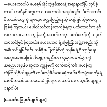
—ယေဟောဝါ​ပဲ ပေးစွမ်း​နိုင်​တဲ့​ခွန်အား​နဲ့ အရာရာကို​ပြုလုပ်​ခဲ့​
တာ​ပါ။ အဲဒီ​နှစ်တွေ​ဟာ ယေဟောဝါ၊ အချင်းချင်း၊ မိတ်​ဟောင်း​
မိတ်​သစ်​တွေ​ကို ချစ်တဲ့​မေတ္တာပြည့်​နေတဲ့ ပျော်ရွှင်​တဲ့​နှစ်တွေ​
ဖြစ်​ခဲ့​ကြတယ်။ ပေါလ်​သင်တန်းတက်​ခဲ့​ရတဲ့ ပက်​တာ​စင်​က နှစ်
လ​တာ​ကာလ​ဟာ ကျွန်မ​တို့​အသက်တာမှာ တော်​တော့်​ကို အမှတ်​
ထင်​ထင်​ဖြစ်​ခဲ့​ရတယ်။ ယေဟောဝါ​ရဲ့​မြေကြီး​အဖွဲ့အစည်း​ကို
အနီးကပ်​ရှုမြင်​ရင်း တန်ဖိုး​မ​ဖြတ်​နိုင်​တဲ့ ကျွန်မ​ရဲ့​ဝိညာဉ်​ရေး​
အမွေအနှစ်​အဖြစ်
ဒီ​အဖွဲ့အစည်း​ဟာ ဘုရားသခင်​ရဲ့​အဖွဲ့
အစည်း​အမှန်​ပဲ
ဆိုတာ ကျွန်မ​ကို လက်ဆင့်ကမ်း​ပေး​ခဲ့​တဲ့
ယုံကြည်​စိတ်ချမှု​ကို ထပ်ဆင့်​ခိုင်မာ​စေ​ခဲ့တယ်။ ဒီ​အဖွဲ့အစည်း​ရဲ့
တစ်စိတ်​တစ်​ဒေသ​လေး​ပဲ​ဖြစ်​ရတာ​တောင် တကယ့်ကို​ပျော်ရွှင်
စရာ​ပါ​ပဲ!
[အောက်ခြေ​မှတ်ချက်များ]