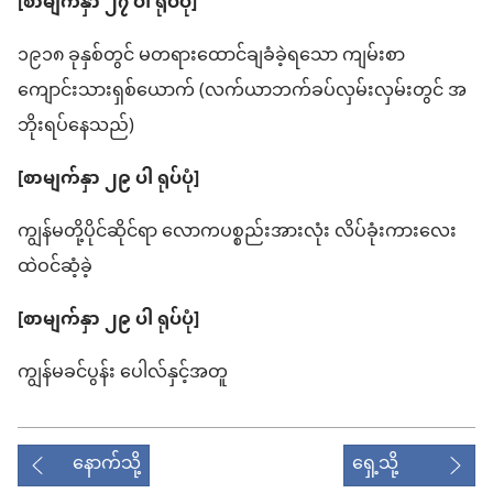
[စာမျက်နှာ ၂၇ ပါ ရုပ်ပုံ]
၁၉၁၈ ခုနှစ်​တွင် မတရား​ထောင်ချ​ခံ​ခဲ့​ရသော ကျမ်းစာ​
ကျောင်းသား​ရှစ်ယောက် (လက်ယာဘက်​ခပ်​လှမ်း​လှမ်း​တွင် အ
ဘိုး​ရပ်နေ​သည်)
[စာမျက်နှာ ၂၉ ပါ ရုပ်ပုံ]
ကျွန်မ​တို့​ပိုင်ဆိုင်ရာ လောက​ပစ္စည်း​အားလုံး လိပ်​ခုံး​ကား​လေး​
ထဲ​ဝင်ဆံ့​ခဲ့
[စာမျက်နှာ ၂၉ ပါ ရုပ်ပုံ]
ကျွန်မ​ခင်ပွန်း ပေါလ်​နှင့်အတူ
နောက်သို့
ရှေ့သို့