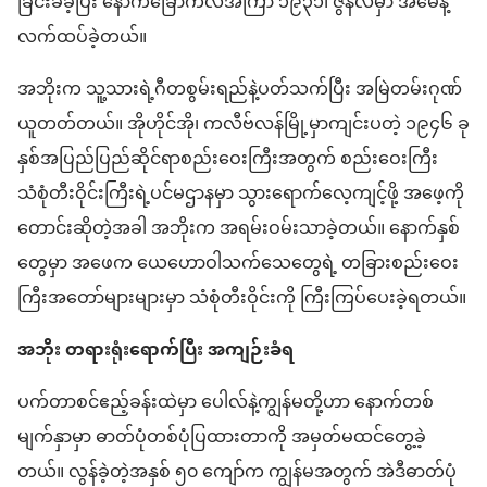
ခြင်း​ခံ​ခဲ့​ပြီး နောက်​ခြောက်​လ​အကြာ ၁၉၃၁၊ ဇွန်လ​မှာ အမေနဲ့​
လက်ထပ်ခဲ့​တယ်။
အဘိုး​က သူ့​သားရဲ့​ဂီတ​စွမ်းရည်​နဲ့​ပတ်သက်ပြီး အမြဲတမ်း​ဂုဏ်
ယူ​တတ်တယ်။ အိုဟိုင်အို၊ က​လီဗ်​လ​န်​မြို့မှာ​ကျင်းပ​တဲ့ ၁၉၄၆ ခု
နှစ်​အပြည်ပြည်ဆိုင်ရာ​စည်းဝေးကြီး​အတွက် စည်းဝေးကြီး​
သံစုံတီးဝိုင်း​ကြီး​ရဲ့​ပင်မ​ဌာန​မှာ သွားရောက်​လေ့ကျင့်​ဖို့ အဖေ့ကို​
တောင်းဆို​တဲ့​အခါ အဘိုး​က အရမ်း​ဝမ်းသာ​ခဲ့တယ်။ နောက်​နှစ်
တွေ​မှာ အဖေက ယေဟောဝါသက်သေ​တွေ​ရဲ့ တခြား​စည်းဝေး
ကြီး​အတော်များများမှာ သံစုံတီးဝိုင်း​ကို ကြီးကြပ်​ပေး​ခဲ့​ရတယ်။
အဘိုး တရားရုံး​ရောက်​ပြီး အကျဉ်း​ခံရ
ပက်​တာ​စင်​ဧည့်​ခန်း​ထဲမှာ ပေါလ်​နဲ့​ကျွန်မ​တို့​ဟာ နောက်​တစ်​
မျက်နှာ​မှာ ဓာတ်​ပုံ​တစ်​ပုံ​ပြ​ထား​တာ​ကို အမှတ်မထင်​တွေ့ခဲ့​
တယ်။ လွန်ခဲ့တဲ့​အနှစ် ၅၀ ကျော်​က ကျွန်မ​အတွက် အဲဒီ​ဓာတ်​ပုံ​