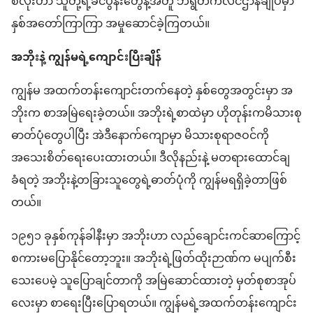
စလုံး​ဟာ သူတို့ရဲ့​ခင်ပွန်း​တွေ​နဲ့​အတူ ဘ​ရွတ်​က​လင်​ဌာနချုပ်​မှာ
နှစ်​အတော်ကြာကြာ အမှုဆောင်ခဲ့ကြတယ်။
အဘိုး​နဲ့ ကျွန်မ​ရဲ့​ကျောင်း​ပြီး​ချိန်
ကျွန်မ အထက်တန်း​ကျောင်းတက်​နေတဲ့ နှစ်တွေ​အတွင်းမှာ အ
ဘိုး​က စာ​အမြဲ​ရေးခဲ့တယ်။ အဘိုး​ရဲ့​စာ​ထဲမှာ ဟို​တုန်း​က​မိသားစု​
ဓာတ်​ပုံ​တွေ​ပါ​ပြီး အဲဒီနောက်​ကျော​မှာ မိသားစု​ရာဇဝင်​ကို
အသေးစိတ်​ရေး​ပေး​ထား​တယ်။ ဒီလို​နည်းနဲ့ မတရား​ထောင်ချ​
ခံရ​တဲ့ အဘိုး​နဲ့​တခြား​သူတွေရဲ့​ဓာတ်​ပုံ​ကို ကျွန်မ​ရရှိခဲ့​တာ​ဖြစ်
တယ်။
၁၉၅၁ ခုနှစ်​ကုန်ခါနီး​မှာ အဘိုး​ဟာ လည်ချောင်း​ကင်ဆာ​ကြောင့်
စကား​မပြော​နိုင်​တော့​ဘူး။ အဘိုး​ရဲ့​ဖြတ်​ထိုး​ဉာဏ်​က မပျက်စီး​
သေး​ပေမဲ့ သူ​ပြော​ချင်​တာ​ကို အမြဲ​ဆောင်ထား​တဲ့ မှတ်စု​စာအုပ်​
လေးမှာ စာရေး​ပြီး​ပြော​ရတယ်။ ကျွန်မ​ရဲ့​အထက်တန်း​ကျောင်း​