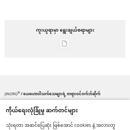
ကူးယူရာမှာ ရွေးချယ်စရာများ
စာပေ
ကူး
ယူ
ရာ
မှာ
ရွေးချယ်
®
JW.ORG
/ ယေဟောဝါသက်သေများရဲ့ တရားဝင်ဝက်ဘ်ဆိုက်
စရာ
အသွင်အပြင် ဆက်တင်များ
ကိုယ်ရေးလုံခြုံမှု ဆက်တင်များ
များ
ကင်း
အမြန်ချိတ်ဆက်မှုများ
သုံးရတာ အဆင်ပြေဆုံး ဖြစ်အောင် cookies နဲ့ အလားတူ