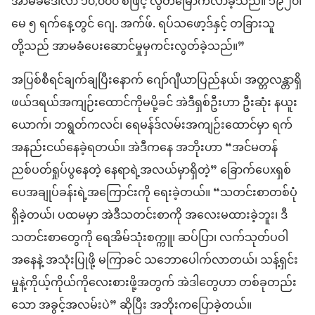
အာမခံ​ဒေါ်လာ ၁၀,၀၀၀ စီ​ဖြင့် လွတ်မြောက်​လာ​ခဲ့​သည်။ ၁၉၂၀၊
မေ ၅ ရက်​နေ့တွင် ဂျေ. အက်ဖ်. ရပ်သဖော့ဒ်​နှင့် တခြားသူ​
တို့သည် အာမခံ​ပေးဆောင်​မှု​မှ​ကင်းလွတ်​ခဲ့​သည်။”
အပြစ်စီရင်​ချက်​ချ​ပြီး​နောက် ဂျော်ဂျီယာ​ပြည်နယ်၊ အတ္တ​လ​န္တာ​ရှိ
ဖယ်ဒရယ်​အကျဉ်းထောင်​ကို​မ​ပို့​ခင် အဲဒီ​ရှစ်ဦး​ဟာ ဦးဆုံး နယူး
ယောက်၊ ဘ​ရွတ်​က​လင်၊ ရေ​မ​န်ဒ်​လမ်း​အကျဉ်းထောင်​မှာ ရက်​
အနည်းငယ်​နေခဲ့​ရတယ်။ အဲဒီ​ကနေ အဘိုး​ဟာ “အင်မတန်​
ညစ်ပတ်​ရှုပ်ပွ​နေတဲ့ နေရာ​ရဲ့​အလယ်မှာ​ရှိတဲ့” ခြောက်​ပေ​xရှစ်​
ပေ​အချုပ်ခန်း​ရဲ့​အကြောင်းကို ရေးခဲ့တယ်။ “သတင်းစာ​တစ်​ပုံ​
ရှိခဲ့တယ်၊ ပထမ​မှာ အဲဒီ​သတင်းစာ​ကို အလေး​မထား​ခဲ့​ဘူး၊ ဒီ​
သတင်းစာတွေ​ကို ရေ​အိမ်သုံး​စက္ကူ၊ ဆပ်ပြာ၊ လက်​သုတ်​ပဝါ​
အနေ​နဲ့ အသုံးပြု​ဖို့ မကြာခင် သဘောပေါက်​လာတယ်၊ သန့်ရှင်း
မှု​နဲ့​ကိုယ့်​ကိုယ်ကို​လေးစားဖို့​အတွက် အဲဒါတွေဟာ တစ်ခု​တည်း​
သော အခွင့်အလမ်း​ပဲ” ဆိုပြီး အဘိုး​က​ပြော​ခဲ့တယ်။