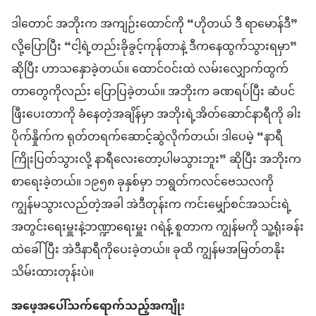
ဒါတောင် အဘိုး​က အကျဉ်းထောင်​ကို “ဟိုတယ် ဒီ ရာ​မော​န်​ဒီ”
လို့​ပြော​ပြီး “ငါ့ရဲ့​တည်းခို​ခွင့်​ကုန်​တာ​နဲ့ ဒီကနေ​ထွက်သွား​ရမှာ”
ဆိုပြီး ဟာသ​နှော​ခဲ့တယ်။ ထောင်​ဝင်း​ထဲ လမ်းလျှောက်ထွက်​
တာတွေကို​လည်း ပြောပြ​ခဲ့တယ်။ အဘိုး​က ခဏ​ရပ်​ပြီး ဆံပင်​
ဖြီး​ပေး​တာ​ကို ခံ​နေတဲ့​အချိန်​မှာ အဘိုး​ရဲ့​အိတ်ဆောင်​နာရီ​ကို ခါး​
ပိုက်​နှိုက်​က ရုတ်တရက်​ဆောင့်ဆွဲ​လိုက်တယ်၊ ဒါပေမဲ့ “နာရီ​
ကြိုး​ပြတ်​သွား​လို့ နာရီ​လေး​တော့​ပါ​မသွား​ဘူး” ဆိုပြီး အဘိုး​က​
စာရေး​ခဲ့တယ်။ ၁၉၅၈ ခုနှစ်​မှာ ဘ​ရွတ်​က​လင်​ဗေသလ​ကို
ကျွန်မ​သွားလည်​တဲ့​အခါ အဲဒီတုန်းက ကင်းမျှော်စင်​အသင်းရဲ့
အတွင်းရေးမှူး​နဲ့​ဘဏ္ဍာရေးမှူး ဂ​ရဲ​န့် စူ​တာ​က ကျွန်မ​ကို သူ့​ရုံးခန်း​
ထဲ​ခေါ်​ပြီး အဲဒီ​နာရီ​ကို​ပေး​ခဲ့တယ်။ ခု​ထိ ကျွန်မ​အမြတ်တနိုး​
သိမ်းထား​တုန်း​ပဲ။
အဖေ့​အပေါ်​သက်ရောက်​သည့်​အကျိုး