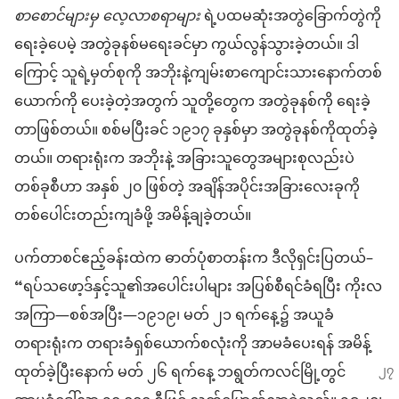
စာစောင်​များ​မှ လေ့လာ​စ​ရာ​များ
ရဲ့​ပထမ​ဆုံး​အတွဲ​ခြောက်​တွဲ​ကို
ရေးခဲ့​ပေမဲ့ အတွဲ​ခု​နစ်​မ​ရေး​ခင်​မှာ ကွယ်လွန်​သွားခဲ့တယ်။ ဒါ​
ကြောင့် သူရဲ့​မှတ်စု​ကို အဘိုး​နဲ့​ကျမ်းစာ​ကျောင်းသား​နောက်​တစ်
ယောက်ကို ပေး​ခဲ့​တဲ့​အတွက် သူတို့တွေ​က အတွဲ​ခု​နစ်​ကို ရေးခဲ့
တာ​ဖြစ်တယ်။ စစ်​မပြီး​ခင် ၁၉၁၇ ခုနှစ်​မှာ အတွဲ​ခု​နစ်​ကို​ထုတ်ခဲ့​
တယ်။ တရားရုံး​က အဘိုး​နဲ့ အခြားသူ​တွေ​အများစုလည်း​ပဲ
တစ်ခုစီ​ဟာ အနှစ် ၂၀ ဖြစ်​တဲ့ အချိန်​အပိုင်းအခြား​လေးခု​ကို
တစ်​ပေါင်း​တည်း​ကျ​ခံ​ဖို့ အမိန့်ချ​ခဲ့တယ်။
ပက်​တာ​စင်​ဧည့်​ခန်း​ထဲ​က ဓာတ်​ပုံစာ​တန်း​က ဒီလို​ရှင်းပြတယ်–
“ရပ်သဖော့ဒ်​နှင့်​သူ၏​အပေါင်းပါများ အပြစ်စီရင်​ခံရ​ပြီး ကိုး​လ​
အကြာ—စစ်​အပြီး—၁၉၁၉၊ မတ် ၂၁ ရက်​နေ့၌ အယူခံ​
တရားရုံး​က တရားခံ​ရှစ်ယောက်​စ​လုံး​ကို အာမခံ​ပေး​ရန် အမိန့်​
ထုတ်ခဲ့​ပြီး​နောက်
မတ် ၂၆ ရက်​နေ့ ဘ​ရွတ်​က​လင်​မြို့တွင်