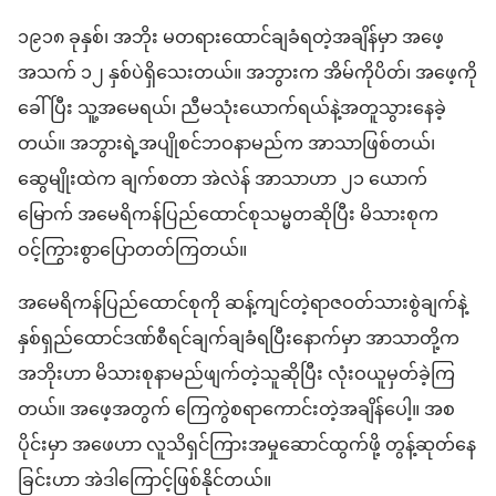
၁၉၁၈ ခုနှစ်၊ အဘိုး မတရား​ထောင်ချ​ခံရ​တဲ့​အချိန်​မှာ အဖေ့​
အသက် ၁၂ နှစ်ပဲ​ရှိသေးတယ်။ အဘွား​က အိမ်ကို​ပိတ်၊ အဖေ့ကို​
ခေါ်​ပြီး သူ့​အမေရယ်၊ ညီမ​သုံးယောက်​ရ​ယ်​နဲ့​အတူ​သွား​နေခဲ့
တယ်။ အဘွား​ရဲ့​အပျိုစင်​ဘဝနာ​မည်​က အာသာ​ဖြစ်တယ်၊
ဆွေမျိုး​ထဲ​က ချက်​စ​တာ အဲ​လဲ​န် အာသာ​ဟာ ၂၁ ယောက်​
မြောက် အမေရိကန်​ပြည်ထောင်စု​သမ္မတ​ဆိုပြီး မိသားစုက
ဝင့်ကြွား​စွာ​ပြောတတ်​ကြတယ်။
အမေရိကန်​ပြည်ထောင်စု​ကို ဆန့်ကျင်​တဲ့​ရာဇဝတ်သား​စွဲချက်​နဲ့
နှစ်​ရှည်​ထောင်ဒဏ်​စီရင်ချက်​ချ​ခံရ​ပြီး​နောက်​မှာ အာသာ​တို့​က
အဘိုး​ဟာ မိသားစု​နာမည်​ဖျက်​တဲ့​သူ​ဆိုပြီး လုံးဝ​ယူမှတ်ခဲ့​ကြ
တယ်။ အဖေ့​အတွက် ကြေကွဲစရာ​ကောင်း​တဲ့​အချိန်​ပေါ့။ အစ
ပိုင်း​မှာ အဖေဟာ လူသိရှင်ကြား​အမှုဆောင်ထွက်​ဖို့ တွန့်ဆုတ်​နေ
ခြင်း​ဟာ အဲဒါ​ကြောင့်​ဖြစ်​နိုင်တယ်။