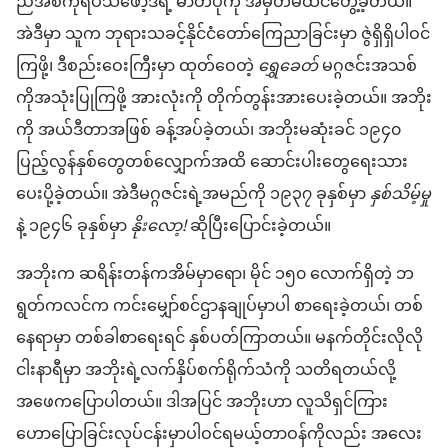
ညီအစ်ကို​ရပ်သဖော့ဒ်​ရဲ့ ဓာတ်​ပုံ​ကို အမှတ်မထင်​တွေ့ခဲ့​တယ်။
အဲဒီမှာ သူက ဘုရားသခင့်​နိုင်ငံတော်​ကြေညာ​ခြင်း​မှာ ဇွဲရှိ​ရှိပါ​ဝင်​
ကြဖို့၊ ဒီ​စည်းဝေးကြီး​မှာ ထုတ်ဝေတဲ့
ရွှေခေတ်
မဂ္ဂဇင်း​အသစ်​
ကို​အသုံးပြု​ကြဖို့ အားလုံး​ကို တိုက်တွန်း​အားပေးခဲ့တယ်။ အဘိုး​
ကို အယ်ဒီတာ​အဖြစ် ခန့်အပ်​ခဲ့တယ်၊ အဘိုး​မဆုံး​ခင် ၁၉၄၀
ပြည့်လွန်​နှစ်တွေ​တစ်လျှောက်​အထိ ဆောင်းပါး​တွေ​ရေးသား​
ပေး​ပို့​ခဲ့တယ်။ အဲဒီ​မဂ္ဂဇင်း​ရဲ့​အမည်​ကို ၁၉၃၇ ခုနှစ်​မှာ
နှစ်သိမ့်မှု
နဲ့ ၁၉၄၆ ခုနှစ်​မှာ
နိုးလော့!
ဆိုပြီး​ပြောင်း​ခဲ့တယ်။
အဘိုး​က ဆ​ရိန်း​တန်​က​အိမ်မှာ​ရော၊ မိုင် ၁၅၀ လောက်​ရှိတဲ့ ဘ​
ရွတ်​က​လင်​က ကင်းမျှော်စင်​ဌာနချုပ်​မှာ​ပါ စာရေး​ခဲ့တယ်၊ တစ်​
နေရာမှာ တစ်ခါ​စာရေး​ရင် နှစ်ပတ်​ကြာ​တယ်။ မနက်​တိုင်း​လို​လို​
ငါး​နာရီ​မှာ အဘိုး​ရဲ့​လက်နှိပ်စက်​ရိုက်​သံ​ကို သတိရ​တယ်လို့
အဖေက​ပြောပါ​တယ်။ ဒါ​အပြင် အဘိုး​ဟာ လူသိရှင်ကြား​
ဟောပြောခြင်း​လုပ်ငန်းမှာပါ​ဝင်​ရမယ့်​တာဝန်​ကိုလည်း အလေး