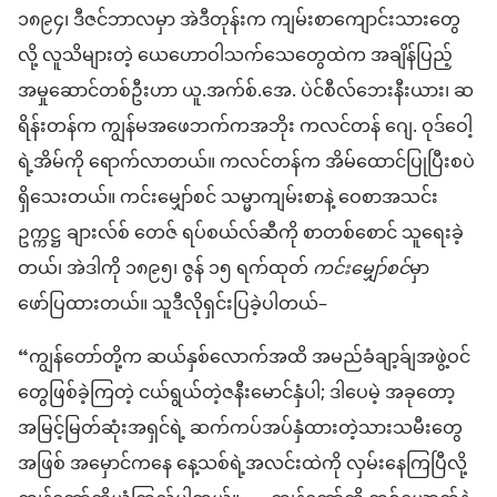
၁၈၉၄၊ ဒီဇင်ဘာ​လမှာ အဲဒီတုန်းက ကျမ်းစာ​ကျောင်းသား​တွေ​
လို့ လူသိ​များတဲ့ ယေဟောဝါသက်သေ​တွေ​ထဲ​က အချိန်ပြည့်​
အမှုဆောင်​တစ်ဦး​ဟာ ယူ.အက်စ်.အေ. ပဲ​င်​စီ​လ်​ဘေး​နီး​ယား၊ ဆ​
ရိန်း​တန်​က ကျွန်မ​အဖေ​ဘက်က​အဘိုး ကလင်တန် ဂျေ. ဝုဒ်​ဝေါ့​
ရဲ့​အိမ်ကို ရောက်​လာတယ်။ ကလင်တန်​က အိမ်ထောင်​ပြုပြီး​စ​ပဲ​
ရှိသေးတယ်။ ကင်းမျှော်စင် သမ္မာကျမ်းစာ​နဲ့ ဝေစာ​အသင်း​
ဥက္ကဋ္ဌ ချားလ်စ် တေ​ဇ် ရပ်စယ်လ်​ဆီ​ကို စာ​တစ်စောင် သူ​ရေးခဲ့
တယ်၊ အဲဒါကို ၁၈၉၅၊ ဇွန် ၁၅ ရက်ထုတ်
ကင်းမျှော်စင်​
မှာ
ဖော်ပြ​ထား​တယ်။ သူ​ဒီလို​ရှင်းပြ​ခဲ့​ပါ​တယ်–
“ကျွန်တော်​တို့​က ဆယ်နှစ်​လောက်​အထိ အမည်ခံ​ချာ့ခ်ျ​အဖွဲ့ဝင်​
တွေ​ဖြစ်​ခဲ့​ကြ​တဲ့ ငယ်ရွယ်​တဲ့​ဇနီး​မောင်နှံ​ပါ; ဒါပေမဲ့ အခုတော့
အမြင့်မြတ်ဆုံး​အရှင်ရဲ့ ဆက်ကပ်​အပ်နှံ​ထား​တဲ့​သားသမီးတွေ​
အဖြစ် အမှောင်​ကနေ နေ့သစ်​ရဲ့​အလင်း​ထဲ​ကို လှမ်း​နေကြပြီ​လို့