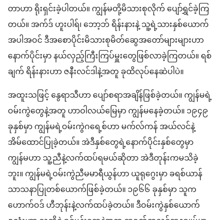
တာ​ဟာ ရိုးရှင်း​ခဲ့​ပါ​တယ်။ ကျွန်မ​တို့​မိသားစု​လိုက် ပျော်ရွှင်​ခဲ့​ကြ
တယ်။ အက်ဒ် ဟူး​ပါ​ရ်၊ ဘော့​ဘ် ရိန်း​နား​နဲ့ သူ့ရဲ့​သား​နှစ်ယောက်​
အပါအဝင် ဒီ​အစောပိုင်း​မိသားစု​မိတ်ဆွေ​အတော်များများဟာ
နောက်ပိုင်း​မှာ နယ်လှည့်​ကြီးကြပ်မှူး​တွေ​ဖြစ်လာ​ခဲ့​ကြတယ်။ ရစ်
ချက် ရိန်း​နား​ဟာ ဇနီး​လင်ဒါ​နဲ့​အတူ ခု​ထိ​လုပ်​နေဆဲ​ပါ​ပဲ။
အထူးသဖြင့် နွေ​ရာသီဟာ ပျော်စရာ​အချိန်​ဖြစ်​ခဲ့တယ်။ ကျွန်မ​ရဲ့​
ဝမ်းကွဲ​တွေ​နဲ့​အတူ ဟာ​ဝါ​လယ်​မြေမှာ ကျွန်မ​နေခဲ့တယ်။ ၁၉၄၉
ခုနှစ်​မှာ ကျွန်မ​ရဲ့​ဝမ်းကွဲ​ဂရေ့စ်​ဟာ မက်​လ်​ကန် အယ်လင်​နဲ့​
အိမ်ထောင်ပြု​ခဲ့တယ်။ အဲဒီ​နှစ်တွေ​ရဲ့​နောက်ပိုင်း​နှစ်တွေ​မှာ
ကျွန်မ​ဟာ သူ့​ညီ​နဲ့​လက်ထပ်​ရမယ်ဆိုတာ အဲဒီတုန်းက​မသိခဲ့
ဘူး။ ကျွန်မ​ရဲ့​ဝမ်းကွဲ​ညီမ​မာရီယွန်​ဟာ ယူ​ရု​ဂွေး​မှာ ခရစ်ယာန်​
သာသနာပြု​တစ်ယောက်​ဖြစ်​ခဲ့တယ်။ ၁၉၆၆ ခုနှစ်​မှာ သူက
ဟောက်​ဝ​ဒ် ဟီ​ဘုန်း​နဲ့​လက်ထပ်ခဲ့​တယ်။ ဒီ​ဝမ်းကွဲ​နှစ်ယောက်