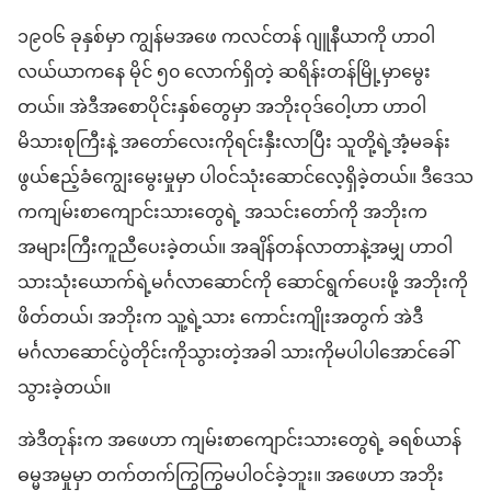
၁၉၀၆ ခုနှစ်​မှာ ကျွန်မ​အဖေ ကလင်တန် ဂျူနီယာ​ကို ဟာ​ဝါ​
လယ်ယာ​ကနေ မိုင် ၅၀ လောက်​ရှိတဲ့ ဆ​ရိန်း​တန်​မြို့မှာ​မွေး
တယ်။ အဲဒီ​အစောပိုင်း​နှစ်တွေ​မှာ အဘိုး​ဝုဒ်​ဝေါ့​ဟာ ဟာ​ဝါ​
မိသားစုကြီး​နဲ့ အတော်လေး​ကို​ရင်းနှီး​လာပြီး သူတို့ရဲ့​အံ့မခန်း
ဖွယ်​ဧည့်ခံ​ကျွေးမွေး​မှု​မှာ ပါဝင်​သုံးဆောင်​လေ့​ရှိခဲ့တယ်။ ဒီ​ဒေသ
က​ကျမ်းစာ​ကျောင်းသား​တွေ​ရဲ့ အသင်းတော်ကို အဘိုး​က
အများကြီး​ကူညီပေး​ခဲ့တယ်။ အချိန်တန်​လာတာ​နဲ့​အမျှ ဟာ​ဝါ​
သား​သုံးယောက်ရဲ့​မင်္ဂလာဆောင်​ကို ဆောင်ရွက်​ပေးဖို့ အဘိုး​ကို​
ဖိတ်တယ်၊ အဘိုး​က သူ့ရဲ့​သား ကောင်းကျိုး​အတွက် အဲဒီ​
မင်္ဂလာဆောင်​ပွဲ​တိုင်း​ကို​သွားတဲ့အခါ သားကို​မပါ​ပါ​အောင်​ခေါ်
သွား​ခဲ့တယ်။
အဲဒီတုန်းက အဖေဟာ ကျမ်းစာ​ကျောင်းသား​တွေ​ရဲ့ ခရစ်ယာန်​
ဓမ္မ​အမှုမှာ တက်တက်ကြွကြွ​မပါဝင်​ခဲ့​ဘူး။ အဖေဟာ အဘိုး