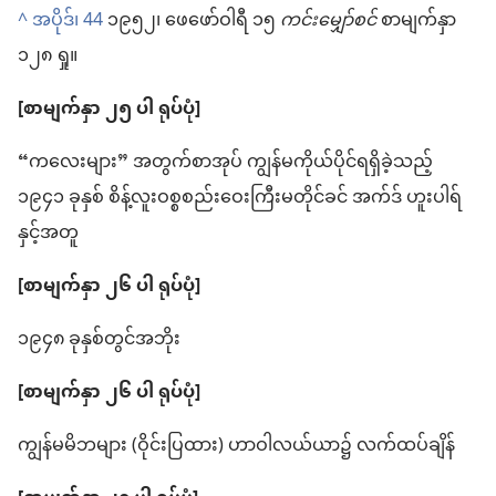
^
အပိုဒ်၊ 44
၁၉၅၂၊ ဖေဖော်ဝါရီ ၁၅
ကင်းမျှော်စင်
စာမျက်နှာ
၁၂၈ ရှု။
[စာမျက်နှာ ၂၅ ပါ ရုပ်ပုံ]
“ကလေး​များ” အတွက်​စာအုပ် ကျွန်မ​ကိုယ်ပိုင်​ရရှိခဲ့​သည့်
၁၉၄၁ ခုနှစ် စိန့်​လူး​ဝ​စ္စ​စည်းဝေးကြီး​မတိုင်ခင် အက်ဒ် ဟူး​ပါ​ရ်​
နှင့်အတူ
[စာမျက်နှာ ၂၆ ပါ ရုပ်ပုံ]
၁၉၄၈ ခုနှစ်​တွင်​အဘိုး
[စာမျက်နှာ ၂၆ ပါ ရုပ်ပုံ]
ကျွန်မ​မိဘများ (ဝိုင်း​ပြ​ထား) ဟာ​ဝါ​လယ်ယာ​၌ လက်ထပ်ချိန်