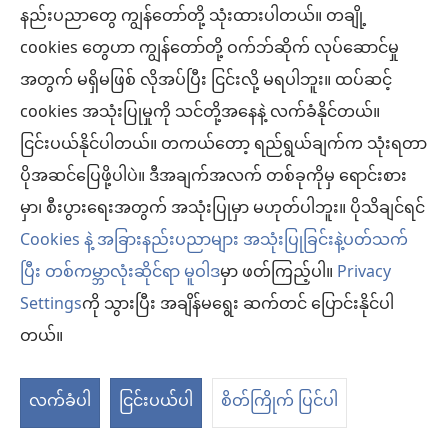
မျှော်စင်
နည်းပညာတွေ ကျွန်တော်တို့ သုံးထားပါတယ်။ တချို့
လည်ပတ်ဖို့ တောင်းဆိုပါ
—
cookies တွေဟာ ကျွန်တော်တို့ ဝက်ဘ်ဆိုက် လုပ်ဆောင်မှု
အစည်းအဝေး ရှာပါ
လေ့လာ
(window
အတွက် မရှိမဖြစ် လိုအပ်ပြီး ငြင်းလို့ မရပါဘူး။ ထပ်ဆင့်
ရန်
အသစ်
အစည်းအဝေးကြီး ရှာပါ
cookies အသုံးပြုမှုကို သင်တို့အနေနဲ့ လက်ခံနိုင်တယ်။
(window
စာစောင်
ဖွ
ငြင်းပယ်နိုင်ပါတယ်။ တကယ်တော့ ရည်ရွယ်ချက်က သုံးရတာ
အသစ်
အသစ် တင်ထားရာများ
င့်
အောက်တိုဘာ ၁၊
ဖွ
ပိုအဆင်ပြေဖို့ပါပဲ။ ဒီအချက်အလက် တစ်ခုကိုမှ ရောင်းစား
နေ
ဗီဒီယိုများ
၂၀၀၀
င့်
မှာ၊ စီးပွားရေးအတွက် အသုံးပြုမှာ မဟုတ်ပါဘူး။ ပိုသိချင်ရင်
ပါ
နေ
အသံသရုပ်ဖော်ချက် ပါတဲ့ ဗီဒီယိုများ
တယ်)
Cookies နဲ့ အခြားနည်းပညာများ အသုံးပြုခြင်းနဲ့ပတ်သက်
ပါ
ပြီး တစ်ကမ္ဘာလုံးဆိုင်ရာ မူဝါဒ
မှာ ဖတ်ကြည့်ပါ။
Privacy
ရှာဖွေပါ
တယ်)
Settings
ကို သွားပြီး အချိန်မရွေး ဆက်တင် ပြောင်းနိုင်ပါ
ဆရာဝန်တွေအတွက် ဆေးဘက်ဆိုင်ရာ အချက်အလက်များ
တယ်။
အစိုးရ အရာရှိများအတွက် အချက်အလက်
မ
ကို
လက်ခံပါ
ငြင်းပယ်ပါ
စိတ်ကြိုက် ပြင်ပါ
အကူအညီ
ပြ