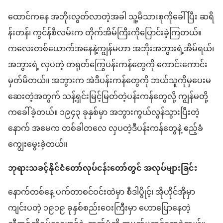
ထောင်​ကနေ အဘိုး​လွတ်​လာတဲ့အခါ သူ့​မိသားစုကို​ခေါ်​ပြီး ဆ​ရိ
န်း​တန်၊ ကွ​င်န်​စီ​လမ်း​က တိုက်​အိမ်ကြီး​ကို​ပြောင်း​ခဲ့​ကြတယ်။
ကလေး​တစ်ယောက်​အနေ​နဲ့​ကျွန်မ​ဟာ အဘိုးအဘွား​ရဲ့​အိမ်​ရ​ယ်၊
အဘွား​ရဲ့ လှပတဲ့ တရုတ်​ကြွေ​ပန်းကန်​တွေ​ကို ကောင်းကောင်း​
မှတ်မိတယ်။ အဘွား​က အဲဒီ​ပန်းကန်​တွေ​ကို ဘယ်သူ​ကို​မှ​ပေး​မ​
ဆေး​တဲ့​အတွက် သန့်ရှင်း​မြင့်မြတ်​တဲ့​ပန်းကန်​တွေ​လို့ ကျွန်မ​တို့​
က​ခေါ်​ခဲ့တယ်။ ၁၉၄၃ ခုနှစ်​မှာ အဘွား​ကွယ်လွန်​သွားပြီး​တဲ့​
နောက် အမေက တစ်ခါ​တ​လေ လှပတဲ့​ဒီ​ပန်းကန်​တွေ​နဲ့ ဧည့်ခံ​
ကျွေးမွေး​ခဲ့တယ်။
ဘုရားသခင့်​နိုင်ငံတော်​လုပ်ငန်းတော်တွင် အလုပ်များ​ခြင်း
နောက်​တစ်နေ့ ပက်​တာ​စင်​ဝင်းထဲမှာ စီ​ဒါ​ပွိုင့်၊ အိုဟိုင်အို​မှာ​
ကျင်းပ​တဲ့ ၁၉၁၉ ခုနှစ်​စည်းဝေးကြီး​မှာ ဟောပြောနေတဲ့​