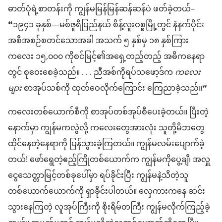
ဓာတ်​ပုံ​ရဲ့​စာတန်း​ကို ကျွန်မ​မြန်မြန်ဆန်ဆန်​ပဲ ဖတ်​ခဲ့တယ်–
“၁၉၄၁ ခုနှစ်—မ​စ်​ဇူရီ​ပြည်နယ် စိန့်​လူး​ဝ​စ္စ​မြို့တွင် နံနက်ပိုင်း​
အစီအစဉ်​စတင်​သောအခါ အသက် ၅ နှစ်​မှ ၁၈ နှစ်​ကြား
ကလေး ၁၅,၀၀၀ ကို​စင်မြင့်​၏​အရှေ့​တည့်တည့် အဓိက​နေရာ
တွင် စုဝေး​စေ​ခဲ့​သည်။ . . . ညီအစ်ကို​ရပ်သဖော့ဒ်​က
ကလေး​
များ
စာအုပ်​သစ်​ကို ထုတ်ဝေ​လိုက်​ကြောင်း ကြေညာ​ခဲ့​သည်။”
ကလေး​တစ်ယောက်စီ​ကို စာအုပ်​တစ်အုပ်​စီ​ပေး​ခဲ့တယ်။ ပြီး​တဲ့​
နောက်​မှာ ကျွန်မ​က​လွဲလို့ ကလေး​တွေ​အားလုံး သူတို့​မိဘတွေ​
ထိုင်​နေတဲ့​နေရာကို ပြန်သွား​ခဲ့​ကြတယ်။ ကျွန်မ​လမ်းပျောက်​ခဲ့
တယ်! ဖော်ရွေ​တဲ့​ဧည့်ကြို​တစ်ယောက်​က ကျွန်မ​ကို​ပွေ့ချီ၊ အလှူ
ငွေ​သေတ္တာ​မြင့်​တစ်ခုပေါ်​မှာ ရပ်​ခိုင်း​ပြီး ကျွန်မ​နဲ့​သိတဲ့​သူ​
တစ်ယောက်ယောက်​ကို ရှာ​ခိုင်းပါ​တယ်။ လှေကား​ကနေ ဆင်း​
သွား​နေကြ​တဲ့ လူအုပ်ကြီး​ကို စိုးရိမ်​တ​ကြီး ကျွန်မ​လိုက်ကြည့်​ခဲ့