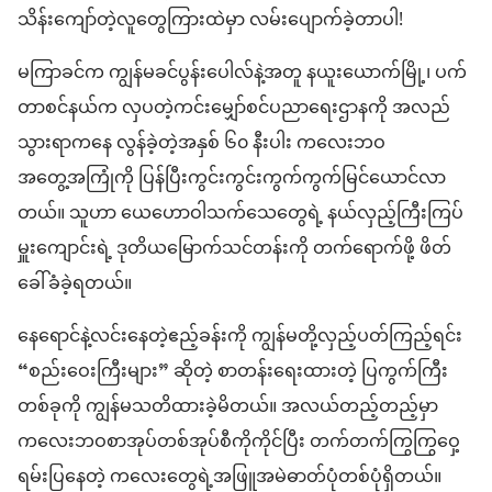
သိန်း​ကျော်​တဲ့​လူတွေ​ကြားထဲ​မှာ လမ်းပျောက်​ခဲ့​တာ​ပါ!
မကြာခင်​က ကျွန်မ​ခင်ပွန်း​ပေါလ်​နဲ့​အတူ နယူးယောက်​မြို့၊ ပက်​
တာ​စင်​နယ်​က လှပတဲ့​ကင်းမျှော်စင်​ပညာရေး​ဌာန​ကို အလည်
သွား​ရာ​ကနေ လွန်ခဲ့တဲ့​အနှစ် ၆၀ နီးပါး ကလေး​ဘဝ​
အတွေ့အကြုံကို ပြန်​ပြီး​ကွင်းကွင်းကွက်ကွက်​မြင်ယောင်​လာ
တယ်။ သူဟာ ယေဟောဝါသက်သေ​တွေ​ရဲ့ နယ်လှည့်​ကြီးကြပ်
မှူး​ကျောင်း​ရဲ့ ဒုတိယ​မြောက်​သင်တန်းကို တက်ရောက်​ဖို့ ဖိတ်
ခေါ်​ခံ​ခဲ့​ရတယ်။
နေရောင်​နဲ့​လင်း​နေတဲ့​ဧည့်​ခန်း​ကို ကျွန်မ​တို့​လှည့်ပတ်​ကြည့်​ရင်း
“စည်းဝေးကြီး​များ” ဆို​တဲ့ စာတန်း​ရေးထားတဲ့ ပြကွက်​ကြီး​
တစ်ခု​ကို ကျွန်မ​သတိထား​ခဲ့​မိတယ်။ အလယ်​တည့်တည့်​မှာ
ကလေး​ဘဝ​စာအုပ်​တစ်အုပ်​စီ​ကို​ကိုင်​ပြီး တက်တက်ကြွကြွ​ဝှေ့​
ရမ်း​ပြ​နေတဲ့ ကလေး​တွေ​ရဲ့​အဖြူ​အ​မဲ​ဓာတ်​ပုံ​တစ်​ပုံ​ရှိတယ်။