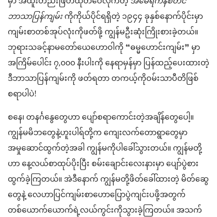
မှာ အထူး​တည်းဖြတ်​ထုတ်ဝေ​လိုက်တဲ့
အမေရိကန်​စံတင်​
ဘာသာပြန်​ကျမ်း
ကို​ကိုယ်ပိုင်​ရရှိတဲ့ ၁၉၄၄ ခုနှစ်​နောက်ပိုင်း​မှာ
ကျမ်းစာ​တစ်အုပ်လုံး​ကို​ဖတ်​ဖို့ ကျွန်မ​ဦးဆုံး​ကြိုးစား​ခဲ့တယ်။
ဘုရားသခင့်​နာမတော်​ယေဟောဝါ​ကို “ဓမ္မဟောင်း​ကျမ်း” မှာ​
အကြိမ်ပေါင်း ၇,၀၀၀ နီးပါး​ကို နေရာ​မှန်​မှာ ပြန်​ထည့်​ပေး​ထား​တဲ့
ဒီ​ဘာသာပြန်​ကျမ်း​ကို ဖတ်​ရတာ တကယ့်ကို​ဝမ်းသာ​ပီတိ​ဖြစ်
စရာ​ပါ​ပဲ!
စ​နေ၊ တနင်္ဂနွေ​တွေ​ဟာ ပျော်စရာ​ကောင်း​တဲ့​အချိန်တွေ​ပေါ့။
ကျွန်မ​မိဘတွေ​နဲ့​ဟူး​ပါ​ရ်​တို့​က ကျေးလက်​တော​ရွာ​တွေ​မှာ
အမှုဆောင်ထွက်​တဲ့​အခါ ကျွန်မ​ကို​ပါ​ခေါ်​သွားတယ်။ ကျွန်မ​တို့​
ဟာ နေ့လယ်​စာ​ထုပ်ပိုး​ပြီး စမ်းချောင်းလေး​နား​မှာ ပျော်ပွဲစား​
ထွက်​ခဲ့​ကြတယ်။ အဲဒီနောက် ကျွန်မ​တို့​ဖိတ်ခေါ်​ထား​တဲ့ မိတ်ဆွေ
တွေနဲ့ လေဟာပြင်​ကျမ်းစာ​ဟောပြောပွဲ​ကျင်းပ​ဖို့​အတွက်
တစ်ယောက်ယောက်​ရဲ့​လယ်ကွင်း​ကို​သွားခဲ့​ကြတယ်။ အသက်