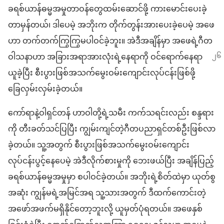
ခရစ်ယာန်​ဓမ္မ​အမှု​တာဝန်​တွေ​ထမ်းဆောင်​ဖို့ ကားမောင်း​ပေး​ခဲ့​
တာ​မှန်တယ်၊ ဒါပေမဲ့ အဘိုး​က တိုက်တွန်း​အားပေးခဲ့​ပေမဲ့ အဖေ
ဟာ တက်တက်ကြွကြွ​မပါဝင်​ခဲ့​ဘူး။ အဲဒီအချိန်မှာ အဖေရဲ့​ဂီတ​
ဝါသနာ​ဟာ အ
ခြား​အရာအားလုံး​ရဲ့​နေရာကို ဝင်ရောက်​နေရာ
ယူ​ခဲ့​ပြီး စီးပွား​ဖြစ်​အသက်မွေးဝမ်းကျောင်း​လုပ်ငန်း​ဖြစ်​ဖို့
ခြေလှမ်းလှမ်း​ခဲ့တယ်။
ကော်​ရာ​နဲ့​ဝါ​ရှင်​တန် ဟာ​ဝါ​တို့​ရဲ့​သမီး က​က်သ​ရင်း​လည်း စန္ဒရား​
ကို တီးခတ်​သင်​ပြပြီး ကျွမ်းကျင်​တဲ့​ဂီတ​ပညာရှင်​တစ်ဦး​ဖြစ်လာ​
ခဲ့တယ်။ သူ့​အတွက် စီးပွား​ဖြစ်​အသက်မွေးဝမ်းကျောင်း​
လုပ်ငန်း​ပွင့်​နေပေမဲ့ အဲဒီ​လိုက်စားမှု​ကို ဘေးဖယ်​ပြီး အချိန်ပြည့်​
ခရစ်ယာန်​ဓမ္မ​အမှုမှာ စ​ပါဝင်​ခဲ့တယ်။ အဘိုး​ရဲ့​စိတ်​ထဲမှာ ယု​တ်စွ​
အဆုံး ကျွန်မ​ရဲ့​အမြင်အရ သူ့​သား​အတွက် ဒီထက်​ကောင်း​တဲ့​
အဖော်အဖက်​မရှိ​နိုင်​တော့​ဘူးလို့ ယူမှတ်​ပုံ​ရတယ်။ အဖေ​နှစ်