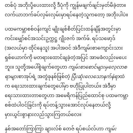
တစ်​ပုံ အဘိုး​ပို့ပေး​ထား​လို့ ဒီ​ပုံ​ကို ကျွန်မ​ချက်ချင်း​မှတ်မိ​ခဲ့​တာ။
လက်ယာဘက်​ခပ်​လှမ်း​လှမ်း​မှာ​ရပ်နေတဲ့​သူကတော့ အဘိုး​ပါ​ပဲ။
ပထမ​ကမ္ဘာ​စစ်​ဝန်းကျင် မျိုးချစ်စိတ်​ပြင်းထန်​ချိန်​အတွင်းမှာ
ကင်းမျှော်စင်​အသင်း​ဥက္ကဋ္ဌ ဂျိုးဇက် အက်ဖ်. ရပ်သဖော့ဒ်
(အလယ်မှာ ထိုင်​နေ​သူ) အပါအဝင် အဲဒီ​ကျမ်းစာ​ကျောင်းသား​
ရှစ်ယောက်​ကို မတရား​ထောင်ချ​ခဲ့​တဲ့​အပြင် အာမခံ​လည်း​မပေး
ဘူး။ သူတို့​အပေါ်​စွဲချက်​တွေ​ဟာ
ကျမ်း​စာစောင်​များ​မှ​လေ့လာ​စ​
ရာ​များ​
စာအုပ်​ရဲ့ အတွဲ​ခု​နစ်​ဖြစ်​တဲ့
ပြီးဆုံးလေသော​နက်နဲရာ​
ထဲ​
က ရေးသား​ထား​ချက်​တွေ​ပေါ်မှာ ဗဟို​ပြု​ပါ​တယ်။ အဲဒီမှာ​
ရေးသား​ထား​တာ​တွေ​ဟာ အမေရိကန်​ပြည်ထောင်စု ပထမ​ကမ္ဘာ​
စစ်​ထဲ​ပါဝင်ခြင်း​ကို ရပ်တန့်​သွား​အောင်​လုပ်နေတယ်လို့
မှားယွင်းစွာ​နားလည်​သွား​ကြတယ်​လေ။
နှစ်​အတော်ကြာကြာ ချားလ်စ် တေ​ဇ် ရပ်စယ်လ်​ဟာ
ကျမ်း​