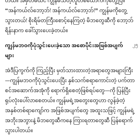
တယ်။ အမှတ်မထင် ကျွန်မ​သိတဲ့​လူတစ်ယောက်ကို​တွေ့​ပြီ။
“အန်​ကယ်​လ်​ဘော့​ဘ်! အန်​ကယ်​လ်​ဘော့​ဘ်!” ကျွန်မ​ကို​တွေ့​
သွားတယ်! စိုးရိမ်​တ​ကြီး​စောင့်​နေကြ​တဲ့ မိဘတွေ​ဆီ​ကို ဘော့​ဘ်
ရိန်း​နာ​က ခေါ်သွား​ပေး​ခဲ့တယ်။
ကျွန်မ​ဘဝကို​ပုံသွင်း​ပေး​ခဲ့​သော အစောပိုင်း​အဖြစ်အပျက်​
များ
အဲဒီ​ပြကွက်​ကို ကြည့်​ပြီး မှတ်သား​ထား​တဲ့​အရာ​တွေ​အများကြီး
—ကျွန်မ​ဘဝကို​ပုံသွင်း​ပေး​ပြီး နှစ်သက်စရာ​ကောင်း​တဲ့ ပက်​တာ​
စင်​အဆောက်အအုံ​ကို ရောက်ရှိ​စေ​တဲ့​ဖြစ်ရပ်​တွေ—ကို ပြန်​ပြီး
ရုပ်လုံးပေါ်​လာ​စေတယ်။ ကျွန်မ​ရဲ့​အတွေး​တွေ​ဟာ လွန်ခဲ့တဲ့​
အနှစ်​တစ်​ရာ​ကျော်​က အဖြစ်အပျက်​တွေ အထူးသဖြင့် ကျွန်မ​ရဲ့​
အဘိုးအဘွား​နဲ့ မိဘတွေဆီကနေ ကြား​ရတာတွေ​ဆီ ပြန်ရောက်​
သွားပါ​တယ်။