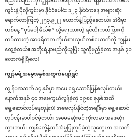
စည်းဝေးကြီး​ကို ကျွန်မ​တက်ရောက်​ခဲ့တယ်၊ ရန်ကီး​အားကစား
ကွင်း​နဲ့ ပိုလို​ကွင်း​မှာ နိုင်ငံ​ပေါင်း ၁၂၃ နိုင်ငံ​ကနေ အများဆုံး​
ရောက်လာ​ကြ​တဲ့ ၂၅၃,၉၂၂ ယောက်​နဲ့​ပြည့်​နေတယ်။ အဲဒီမှာ
တစ်နေ့ “ဝုဒ်​ဝေါ့ မီလ်စ်” လို့​ရေးထားတဲ့ ရင်ထိုးကတ်​ပြား​ကို​
တပ်ထား​တဲ့ အာဖရိက​က ကိုယ်စားလှယ်​တစ်ယောက်ကို ကျွန်မ​
တွေ့ခဲ့​တယ်။ အဘိုး​ရဲ့​နာမည်​ကို​ယူပြီး သူ့ကို​မှည့်​ခဲ့​တာ အနှစ် ၃၀
လောက်​ရှိပြီ​လေ!
ကျွန်မ​ရဲ့​အမွေအနှစ်​အတွက်​ပျော်ရွှင်
ကျွန်မ​အသက် ၁၄ နှစ်မှာ အမေ ရှေ့ဆောင်​ပြန်​စ​လုပ်တယ်။
နောက်​အနှစ် ၄၀ အမေ​ကွယ်လွန်​ခဲ့​တဲ့ ၁၉၈၈ ခုနှစ်​အထိ
ရှေ့ဆောင်​လုပ်​နေတုန်းပဲ! အဖေ​လုပ်နိုင်တဲ့​အချိန်​မှာ ရှေ့ဆောင်​
လုပ်ငန်းမှာပါ​ဝင်ခဲ့တယ်။ အမေ​မဆုံး​ခင် ကိုး​လမှာ အဖေ​ဆုံး​
သွားတယ်။ ကျွန်မ​တို့​နဲ့​သင်အံမှု​ပြုလုပ်​ခဲ့​တဲ့​သူတွေဟာ အသက်