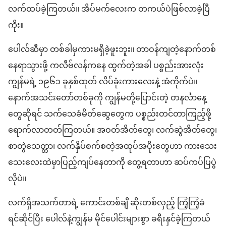
လက်ထပ်ခဲ့​ကြတယ်။ အိပ်မက်​လေး​က တကယ်ပဲ​ဖြစ်လာ​ခဲ့ပြီ​
ကိုး။
ပေါလ်​ဆီ​မှာ တစ်ခါ​မှ​ကား​မရှိခဲ့ဖူးဘူး။ တာဝန်ကျ​တဲ့​နောက်​တစ်​
နေရာ​သွားဖို့ က​လီဗ်​လ​န်​ကနေ ထွက်​တဲ့​အခါ ပစ္စည်း​အားလုံး
ကျွန်မ​ရဲ့ ၁၉၆၁ ခုနှစ်​ထုတ် လိပ်​ခုံး​ကား​လေး​နဲ့ အံကိုက်​ပဲ။
နောက်​အသင်းတော်​တစ်ခု​ကို ကျွန်မ​တို့​ပြောင်း​တဲ့ တနင်္လာ​နေ့​
တွေ​ဆိုရင် သက်သေခံ​မိတ်ဆွေ​တွေ​က ပစ္စည်း​တင်​တာ​ကြည့်​ဖို့
ရောက်လာ​တတ်ကြ​တယ်။ အဝတ်​အိတ်တွေ၊ လက်ဆွဲအိတ်​တွေ၊
စာ​တွဲ​သေတ္တာ၊ လက်နှိပ်စက်​စတဲ့​အထုပ်အပိုး​တွေ​ဟာ ကား​သေး
သေးလေး​ထဲမှာ​ပြည့်ကျပ်​နေတာကို တွေ့ရ​တာ​ဟာ ဆပ်ကပ်​ပြပွဲ​
လို​ပဲ။
လက်ရှိ​အသက်တာရဲ့ ကောင်း​တစ်​ချီ ဆိုး​တစ်​လှည့် ကြံ့ကြံ့ခံ​
ရင်ဆိုင်​ပြီး ပေါလ်​နဲ့​ကျွန်မ မိုင်​ပေါင်း​များစွာ ခရီးနှင်​ခဲ့​ကြတယ်