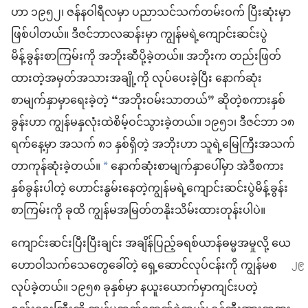
ဟာ ၁၉၅၂၊ ဇန်နဝါရီ​လမှာ ပညာ​သင်​သက်တမ်း​ဝက် ပြီးဆုံး​မှာ​
ဖြစ်ပါ​တယ်။ ဒီဇင်ဘာ​လ​ဆန်း​မှာ ကျွန်မ​ရဲ့​ကျောင်းဆင်း​ပွဲ​
မိန့်ခွန်း​စာကြမ်း​ကို အဘိုး​ဆီ​ပို့​ခဲ့တယ်။ အဘိုး​က တည်းဖြတ်​
ထား​တဲ့​အမှတ်အသား​အချို့​ကို လုပ်ပေးခဲ့​ပြီး နောက်ဆုံး​
စာမျက်နှာ​မှာ​ရေးခဲ့တဲ့ “အဘိုး​ဝမ်းသာတယ်” ဆို​တဲ့​စကား​နှစ်​
ခွန်း​ဟာ ကျွန်မ​နှလုံး​ထဲ​စိမ့်ဝင်​သွားခဲ့တယ်။ ၁၉၅၁၊ ဒီဇင်ဘာ ၁၈
ရက်​နေ့မှာ အသက် ၈၁ နှစ်​ရှိတဲ့ အဘိုး​ဟာ သူရဲ့​မြေကြီး​အသက်
တာ​ကုန်ဆုံး​ခဲ့တယ်။
နောက်ဆုံး​စာမျက်နှာ​ပေါ်မှာ အဲဒီ​စကား​
*
နှစ်​ခွန်း​ပါ​တဲ့ ဟောင်းနွမ်း​နေတဲ့​ကျွန်မ​ရဲ့​ကျောင်းဆင်း​ပွဲ​မိန့်ခွန်း​
စာကြမ်း​ကို ခု​ထိ ကျွန်မ​အမြတ်တနိုး​သိမ်းထား​တုန်း​ပါ​ပဲ။
ကျောင်းဆင်း​ပြီး​ပြီး​ချင်း အချိန်ပြည့်​ခရစ်ယာန်​ဓမ္မ​အမှု​လို့ ယေ
ဟောဝါ​သက်သေ​တွေ​ခေါ်​တဲ့ ရှေ့ဆောင်​လုပ်ငန်း​ကို ကျွန်မ​စ​
လုပ်ခဲ့တယ်။ ၁၉၅၈ ခုနှစ်​မှာ နယူးယောက်​မှာ​ကျင်းပ​တဲ့