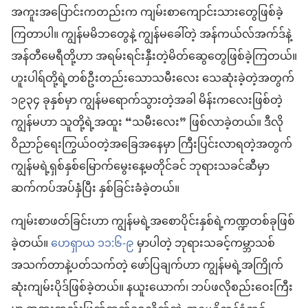
အကူးအပြောင်း​ကတည်းက ကျမ်းစာ​ကျောင်းသား​တွေ​ဖြစ်​ခဲ့​
ကြ​တာ​ပါ။ ကျွန်မ​မိဘတွေ​နဲ့ ကျွန်မ​ခေါ်​တဲ့ အန်​ကယ်​လ်​အက်ဒ်​နဲ့
အန်တီ​မေရီ​တို့​ဟာ အရမ်း​ရင်းနှီးတဲ့​မိတ်ဆွေ​တွေ​ဖြစ်​ခဲ့​ကြတယ်။
ဟူး​ပါ​ရ်​တို့​ရဲ့​တစ်ဦးတည်း​သော​သမီးလေး သေဆုံး​ခဲ့​တဲ့​အတွက်
၁၉၃၄ ခုနှစ်​မှာ ကျွန်မ​ရောက်သွားတဲ့​အခါ မိန်းကလေး​ဖြစ်​တဲ့​
ကျွန်မ​ဟာ သူတို့ရဲ့​အထူး “သမီးလေး” ဖြစ်လာ​ခဲ့တယ်။ ဒီလို​
ဝိညာဉ်​ရေး​ကြွယ်ဝ​တဲ့​အခြေအနေ​မှာ ကြီးပြင်း​လာ​ရတဲ့​အတွက်
ကျွန်မ​ရဲ့​ရှစ်နှစ်မြောက်​မွေးနေ့​မတိုင်ခင် ဘုရားသခင်​ဆီ​မှာ
ဆက်ကပ်​အပ်နှံ​ပြီး နှစ်ခြင်း​ခံ​ခဲ့တယ်။
ကျမ်းစာ​ဖတ်ခြင်း​ဟာ ကျွန်မ​ရဲ့​အစောပိုင်း​နှစ်ရဲ့​ကဏ္ဍ​တစ်ခု​ဖြစ်​
ခဲ့တယ်။
ဟေရှာယ ၁၁:၆-၉
မှာပါတဲ့ ဘုရားသခင့်​ကမ္ဘာသစ်​
အသက်တာနဲ့​ပတ်သက်​တဲ့ ဖော်ပြချက်​ဟာ ကျွန်မ​ရဲ့​အကြိုက်
ဆုံး​ကျမ်းပိုဒ်​ဖြစ်​ခဲ့တယ်။ နယူးယောက်၊ ဘ​ပ်ဖ​လို​စည်းဝေးကြီး​