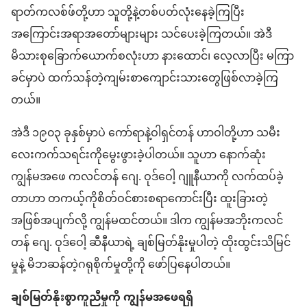
ရာ​တ်​က​လစ်​ဖ်​တို့​ဟာ သူတို့နဲ့​တစ်ပတ်လုံး​နေခဲ့​ကြ​ပြီး
အကြောင်းအရာ​အတော်များများ သင်ပေးခဲ့​ကြတယ်။ အဲဒီ​
မိသားစု​ခြောက်​ယောက်​စ​လုံး​ဟာ နားထောင်၊ လေ့လာ​ပြီး မကြာ
ခင်​မှာပဲ ထက်သန်​တဲ့​ကျမ်းစာ​ကျောင်းသား​တွေ​ဖြစ်လာ​ခဲ့​ကြ
တယ်။
အဲဒီ ၁၉၀၃ ခုနှစ်​မှာပဲ ကော်​ရာ​နဲ့​ဝါ​ရှင်​တန် ဟာ​ဝါ​တို့​ဟာ သမီး
လေး​က​က်သ​ရင်း​ကို​မွေးဖွား​ခဲ့​ပါ​တယ်။ သူဟာ နောက်ဆုံး
ကျွန်မ​အဖေ ကလင်တန် ဂျေ. ဝုဒ်​ဝေါ့ ဂျူနီယာ​ကို လက်ထပ်ခဲ့​
တာ​ဟာ တကယ့်ကို​စိတ်ဝင်စားစရာ​ကောင်းပြီး ထူးခြားတဲ့​
အဖြစ်အပျက်​လို့ ကျွန်မ​ထင်​တယ်။ ဒါက ကျွန်မ​အဘိုး​ကလင်
တန် ဂျေ. ဝုဒ်​ဝေါ့ ဆီ​နီ​ယာ​ရဲ့ ချစ်​မြတ်နိုးမှု​ပါ​တဲ့ ထိုးထွင်း​သိမြင်
မှုနဲ့ မိဘ​ဆန်​တဲ့​ဂရုစိုက်​မှု​တို့ကို ဖော်ပြ​နေပါတယ်။
ချစ်​မြတ်နိုး​စွာ​ကူညီ​မှု​ကို ကျွန်မ​အဖေ​ရရှိ