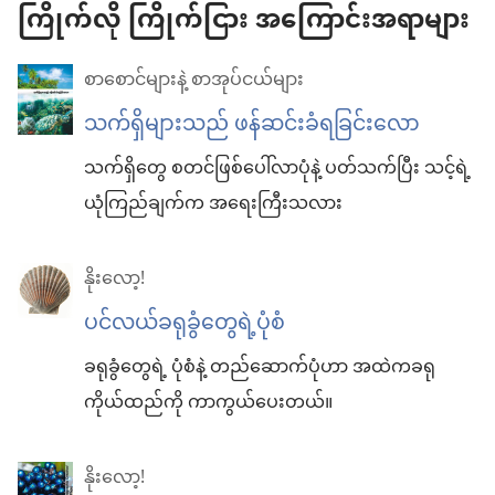
ကြိုက်လို ကြိုက်ငြား အကြောင်းအရာများ
စာစောင်များနဲ့ စာအုပ်ငယ်များ
သက်ရှိများသည် ဖန်ဆင်းခံရခြင်းလော
သက်ရှိတွေ စတင်ဖြစ်ပေါ်လာပုံနဲ့ ပတ်သက်ပြီး သင့်ရဲ့
ယုံကြည်ချက်က အရေးကြီးသလား
နိုးလော့!
ပင်လယ်ခရုခွံတွေရဲ့ပုံစံ
ခရုခွံတွေရဲ့ ပုံစံနဲ့ တည်ဆောက်ပုံဟာ အထဲကခရု
ကိုယ်ထည်ကို ကာကွယ်ပေးတယ်။
နိုးလော့!