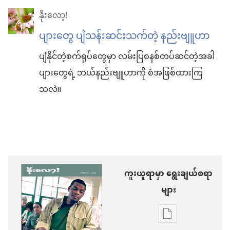
နိုးလော့!
ပျားတွေ ပျံသန်းဆင်းသက်တဲ့ နည်းဗျူဟာ
ပျံနိုင်တဲ့စက်ရုပ်တွေမှာ လမ်းပြစနစ်တပ်ဆင်တဲ့အခါ
ပျားတွေရဲ့ ဘယ်နည်းဗျူဟာကို စံအဖြစ်ထားကြ
သလဲ။
ကူးယူရာမှာ ရွေးချယ်စရာ
များ
စာပေ