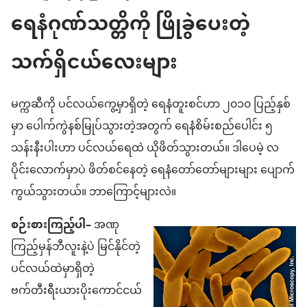
ရေနံဂုဏ်သတ္တိကို ဖြိုခွဲပေးတဲ့
သက်ရှိငယ်လေးများ
မက္ကဆီကို ပင်လယ်ကွေ့မှာရှိတဲ့ ရေနံတူးစင်ဟာ ၂၀၁၀ ပြည့်နှစ်
မှာ ပေါက်ကွဲနစ်မြုပ်သွားတဲ့အတွက် ရေနံစိမ်းစည်ပေါင်း ၅
သန်းနီးပါးဟာ ပင်လယ်ရေထဲ ယိုဖိတ်သွားတယ်။ ဒါပေမဲ့ လ
ပိုင်းလောက်မှာပဲ ဖိတ်စင်နေတဲ့ ရေနံတော်တော်များများ ပျောက်
ကွယ်သွားတယ်။ ဘာကြောင့်များလဲ။
စဉ်းစားကြည့်ပါ–
အဏု
ကြည့်မှန်ဘီလူးနဲ့ပဲ မြင်နိုင်တဲ့
ပင်လယ်ထဲမှာရှိတဲ့
ဗက်တီးရီးယားပိုးကောင်ငယ်