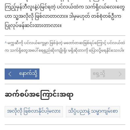
ကြည့်မှန်ဘီလူးနဲ့ပဲမြင်ရတဲ့ ပင်လယ်ထဲက သက်ရှိငယ်လေးတွေ
ဟာ သူ့အလိုလို ဖြစ်လာတာလား။ ဒါမှမဟုတ် တစ်စုံတစ်ဦးက
ပြုလုပ်ဖန်ဆင်းထားတာလား။
^
မက္ကဆီကို ပင်လယ်ကွေ့မှာ ဖြစ်ခဲ့တဲ့ မတော်တဆဖြစ်ရပ်ကြောင့် ပင်လယ်ထဲ
က သက်ရှိတွေအပေါ် ရေရှည်ဆိုးကျိုးရှိ၊ မရှိဆိုတာကို ပြောလို့မရနိုင်သေးပါ။
နောက်သို့
ရှေ့သို့
ဆက်စပ်အကြောင်းအရာ
အလိုလို ဖြစ်လာနိုင်ပါ့မလား
သိပ္ပံပညာနဲ့ သမ္မာကျမ်းစာ