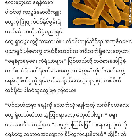
လေးတွေဟာ ရေနံထဲမှာ
ပါဝင်တဲ့ ကာဗွန်မော်လီကျူး
တွေကို ဖြိုဖျက်ပစ်နိုင်စွမ်းရှိ
တယ်ဆိုတာကို သိပ္ပံပညာရှင်
တွေ ရှာဖွေတွေ့ရှိထားတယ်။ ပတ်ဝန်းကျင်ဆိုင်ရာ အဏုဇီဝဗေဒ
ပညာရှင် ပါမောက္ခ တယ်ရီဟေဇင်က အဲဒီသက်ရှိလေးတွေဟာ
“ရေနံရှာဖွေရေး ကိရိယာများ” ဖြစ်တယ်လို့ တင်စားဖော်ပြခဲ့
တယ်။ အဲဒီသက်ရှိငယ်လေးတွေဟာ မက္ကဆီကိုပင်လယ်ကွေ့
ရေနံယိုဖိတ်မှုကို ရှင်းလင်းသန့်စင်ပေးတဲ့နေရာမှာ တစ်စိတ်
တစ်ပိုင်း ပါဝင်သူတွေဖြစ်ကြတယ်။
“ပင်လယ်ထဲမှာ ရေနံကို သောက်သုံးနေကြတဲ့ သက်ရှိငယ်လေး
တွေ ရှိတယ်ဆိုတာ အံ့သြစရာတော့ မဟုတ်ပါဘူး။” ရှေး
ပဝေသဏီကတည်းက “သမုဒ္ဒရာကြမ်းပြင်ကနေ ရေထုထဲကို
ရေနံတွေ သဘာဝအလျောက် စိမ့်ထွက်နေပါတယ်” ဆိုပြီး ဘီ