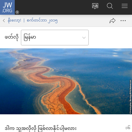
JW.ORG
Log
ဝ
JW.ORG
စာရ
in
က်
ရှာ
နိုးလော့! | စက်တင်ဘာ ၂၀၁၅
(window
ဘ်
ပါ
အသစ်
ဖတ်လို
ဆိုက်
ဖွ
ဘာသာစကား
င့်
ကို
နေ
ပြောင်း
ပါ
ပါ
တယ်)
ဒါက သူ့အလိုလို ဖြစ်လာနိုင်ပါ့မလား