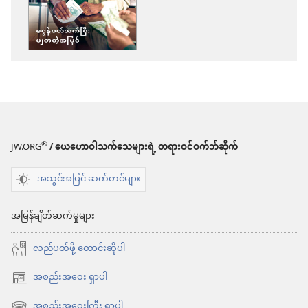
ကူး
ယူ
ရာ
မှာ
ရွေးချယ်
စရာ
များ
®
JW.ORG
/ ယေဟောဝါသက်သေများရဲ့ တရားဝင်ဝက်ဘ်ဆိုက်
နိုး
အသွင်အပြင် ဆက်တင်များ
လော့!
ငွေ
အမြန်ချိတ်ဆက်မှုများ
နဲ့
လည်ပတ်ဖို့ တောင်းဆိုပါ
ပတ်သက်
ပြီး
အစည်းအဝေး ရှာပါ
(window
မျှတ
အသစ်
အစည်းအဝေးကြီး ရှာပါ