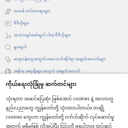
(window
တဲ့
ဖွ
အသစ်
အသစ် တင်ထားရာများ
အမြင်
င့်
ဖွ
နေ
ဗီဒီယိုများ
င့်
ပါ
နေ
အသံသရုပ်ဖော်ချက် ပါတဲ့ ဗီဒီယိုများ
တယ်)
ပါ
ရှာဖွေပါ
တယ်)
ဆရာဝန်တွေအတွက် ဆေးဘက်ဆိုင်ရာ အချက်အလက်များ
အစိုးရ အရာရှိများအတွက် အချက်အလက်
ကိုယ်ရေးလုံခြုံမှု ဆက်တင်များ
အကူအညီ
သုံးရတာ အဆင်ပြေဆုံး ဖြစ်အောင် cookies နဲ့ အလားတူ
အလှူငွေ
(window
နည်းပညာတွေ ကျွန်တော်တို့ သုံးထားပါတယ်။ တချို့
အသစ်
ကင်းမျှော်စင် အွန်လိုင်းစာကြည့်တိုက်™
cookies တွေဟာ ကျွန်တော်တို့ ဝက်ဘ်ဆိုက် လုပ်ဆောင်မှု
ဖွ
(window
င့်
အတွက် မရှိမဖြစ် လိုအပ်ပြီး ငြင်းလို့ မရပါဘူး။ ထပ်ဆင့်
အသစ်