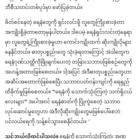
ဘီစီသတင်းတစ်ပုဒ်မှာ ဖော်ပြခဲ့တယ်။
ဖိတ်စင်နေတဲ့ ရေနံတွေကို ရှင်းလင်းဖို့ လူတွေကြိုးစားခဲ့တာ
အကျိုးရှိခဲ့တာတော့မှန်ပါတယ်။ ဒါပေမဲ့ ရေနံရှင်းလင်းတဲ့နေရာ
မှာ လူတွေရဲ့ကြိုးစားခဲ့မှုဟာ ကောင်းကျိုးထက် ဆိုးကျိုးပိုများ
နေနိုင်တယ်။ ဓာတုပစ္စည်းတွေ သုံးခဲ့ရတာကြောင့် အဲဒါတွေက
ရေနံဂုဏ်သတ္တိကိုဖြိုဖျက်ပေးတဲ့ တခြားသဘာဝဖြစ်စဉ်တွေကို
အဟန့်အတားဖြစ်စေတယ်။ ဒါ့အပြင် အဲဒီဓာတုပစ္စည်းတွေဟာ
အဆိပ်အတောက်ဖြစ်စေပြီး သဘာဝပတ်ဝန်းကျင်ကို ရေရှည်
ထိခိုက်မှုဖြစ်စေတယ်။ “ရေနံကို သောက်သုံးကြတဲ့ သက်ရှိငယ်
လေးများ” အပါအဝင် ရေနံဓာတ်ကို ပြိုကွဲစေတဲ့ သဘာဝ
လုပ်ဆောင်မှုတွေဟာ အဲဒီလိုဆိုးကျိုးတွေမဖြစ်ပေါ်စေဘဲ
ပင်လယ်ရေကို သန့်စင်သွားစေနိုင်တယ်။
*
သင်ဘယ်လိုထင်ပါသလဲ။
ရေနံကို သောက်သုံးကြတဲ့၊ အဏု