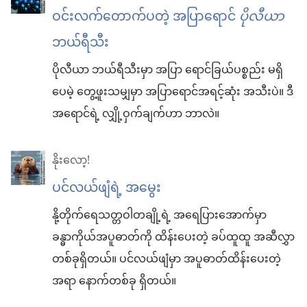
ဝင်းလက်တောက်ပတဲ့ အပြာရောင်
ပိုလီယာ
ဘယ်ရီသီး
ပိုလီယာ ဘယ်ရီသီးမှာ အပြာ ရောင်ခြယ်ပစ္စည်း မရှိ
ပေမဲ့ တွေ့ဖူးသမျှမှာ အပြာရောင်အရင့်ဆုံး အသီးပဲ။ ဒီ
အရောင်ရဲ့ လျှို့ဝှက်ချက်ဟာ ဘာလဲ။
နိုးလော့!
ပင်လယ်ဖျံရဲ့ အမွေး
နို့တိုက်ရေသတ္တဝါတချို့ရဲ့ အရေပြားအောက်မှာ
ခန္ဓာကိုယ်အပူဓာတ်ကို ထိန်းပေးတဲ့ ခပ်ထူထူ အဆီလွှာ
တစ်ခုရှိတယ်။ ပင်လယ်ဖျံမှာ အပူဓာတ်ထိန်းပေးတဲ့
အရာ နောက်တစ်ခု ရှိတယ်။