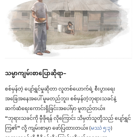
သမ္မာကျမ်းစာပြောဆိုရာ–
စစ်မှန်တဲ့ ပျော်ရွှင်မှုဆိုတာ လူတစ်ယောက်ရဲ့ စီးပွားရေး
အခြေအနေအပေါ် မူမတည်ဘူး၊ စစ်မှန်တဲ့ဘုရားသခင်နဲ့
ဆက်ဆံရေးကောင်းရှိခြင်းအပေါ်မှာ မူတည်တယ်။
“ဘုရားသခင်ကို မှီခိုရန် လိုကြောင်း သိမှတ်သူတို့သည် ပျော်ရွှင်
ကြ၏” လို့ ကျမ်းစာမှာ ဖော်ပြထားတယ်။ (
မဿဲ ၅:၃
)