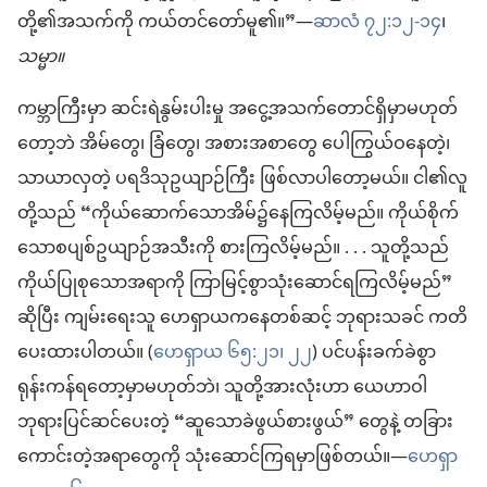
တို့၏အသက်ကို ကယ်တင်တော်မူ၏။”—
ဆာလံ ၇၂:၁၂-၁၄
၊
သမ္မာ။
ကမ္ဘာကြီးမှာ ဆင်းရဲနွမ်းပါးမှု အငွေ့အသက်တောင်ရှိမှာမဟုတ်
တော့ဘဲ အိမ်တွေ၊ ခြံတွေ၊ အစားအစာတွေ ပေါကြွယ်ဝနေတဲ့၊
သာယာလှတဲ့ ပရဒိသုဥယျာဉ်ကြီး ဖြစ်လာပါတော့မယ်။ ငါ၏လူ
တို့သည် “ကိုယ်ဆောက်သောအိမ်၌နေကြလိမ့်မည်။ ကိုယ်စိုက်
သောစပျစ်ဥယျာဉ်အသီးကို စားကြလိမ့်မည်။ . . . သူတို့သည်
ကိုယ်ပြုစုသောအရာကို ကြာမြင့်စွာသုံးဆောင်ရကြလိမ့်မည်”
ဆိုပြီး ကျမ်းရေးသူ ဟေရှာယကနေတစ်ဆင့် ဘုရားသခင် ကတိ
ပေးထားပါတယ်။ (
ဟေရှာယ ၆၅:၂၁၊ ၂၂
) ပင်ပန်းခက်ခဲစွာ
ရုန်းကန်ရတော့မှာမဟုတ်ဘဲ၊ သူတို့အားလုံးဟာ ယေဟာဝါ
ဘုရားပြင်ဆင်ပေးတဲ့ “ဆူသောခဲဖွယ်စားဖွယ်” တွေနဲ့ တခြား
ကောင်းတဲ့အရာတွေကို သုံးဆောင်ကြရမှာဖြစ်တယ်။—
ဟေရှာ