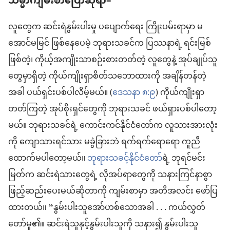
သမ္မာကျမ်းစာပြောဆိုရာ–
လူတွေက ဆင်းရဲနွမ်းပါးမှု ပပျောက်ရေး ကြိုးပမ်းရာမှာ မ
အောင်မမြင် ဖြစ်နေပေမဲ့ ဘုရားသခင်က ပြဿနာရဲ့ ရင်းမြစ်
ဖြစ်တဲ့၊ ကိုယ့်အကျိုးသာစဉ်းစားတတ်တဲ့ လူတွေနဲ့ အုပ်ချုပ်သူ
တွေမှာရှိတဲ့ ကိုယ်ကျိုးရှာစိတ်သဘောထားကို အချိန်တန်တဲ့
အခါ ပယ်ရှင်းပစ်ပါလိမ့်မယ်။ (
ဒေသနာ ၈:၉
) ကိုယ်ကျိုးရှာ
တတ်ကြတဲ့ အုပ်စိုးရှင်တွေကို ဘုရားသခင် ဖယ်ရှားပစ်ပါတော့
မယ်။ ဘုရားသခင်ရဲ့ ကောင်းကင်နိုင်ငံတော်က လူသားအားလုံး
ကို ကျောသားရင်သား မခွဲခြားဘဲ ရက်ရက်ရောရော ကူညီ
ထောက်မပါတော့မယ်။
ဘုရားသခင့်နိုင်ငံတော်
ရဲ့ ဘုရင်မင်း
မြတ်က ဆင်းရဲသားတွေရဲ့ လိုအပ်ရာတွေကို သနားကြင်နာစွာ
ဖြည့်ဆည်းပေးမယ်ဆိုတာကို ကျမ်းစာမှာ အတိအလင်း ဖော်ပြ
ထားတယ်။ “နွမ်းပါးသူအော်ဟစ်သောအခါ . . . ကယ်လွှတ်
တော်မူ၏။ ဆင်းရဲသူနှင့်နွမ်းပါးသူကို သနား၍ နွမ်းပါးသူ