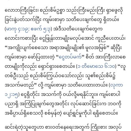
လောဘကြီးခြင်း၊ စည်းစိမ်ဥစ္စာ သည်းကြီးမည်းကြီး ရှာဖွေလို
ခြင်းနဲ့ပတ်သက်ပြီး ကျမ်းစာမှာ သတိပေးချက်တွေ ရှိတယ်။
(
မာကု ၄:၁၉;
ဧဖက် ၅:၃
) အဲဒီသတိပေးချက်တွေက
လောင်းကစားပြီး ငွေဖြုန်းတာမျိုးမလုပ်အောင် ကူညီပေးတယ်၊
“အကျိုးပျက်စေသော အရာအမျိုးမျိုး၏ မူလအမြစ်” ဆိုပြီး
ကျမ်းစာမှာ ဖော်ပြထားတဲ့ “
ငွေတပ်မက်
” စိတ် အားကြီးလာစေ
တာမျိုးကိုလည်း ရှောင်ရှားစေတယ်။ (
၁ တိမောသေ ၆:၁၀
) “လူ
တစ်ဦးသည် စည်းစိမ်ကြွယ်ဝသော်လည်း သူ၏စည်းစိမ်၌
အသက်မတည်” လို့ ကျမ်းစာမှာ သတိပေးထားတယ်။ (
လုကာ
၁၂:၁၅
) ငွေရှိတိုင်း အသက်ကို ဝယ်လို့မရနိုင်ဘူး။ ကျမ်းစာပါ
ပညာရှိ အကြံပြုချက်တွေအတိုင်း လုပ်ဆောင်ခြင်းက ဘဝကို
အဓိပ္ပာယ်ရှိစေသလို စစ်မှန်တဲ့ ပျော်ရွှင်မှုကိုပါ ရရှိစေတယ်။
ဆင်းရဲတဲ့သူတွေဟာ စားဝတ်နေရေးအတွက် ကြိုးစား အလုပ်