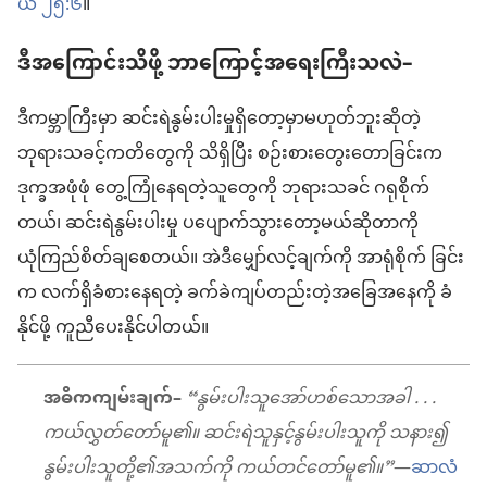
ယ ၂၅:၆
။
ဒီအကြောင်းသိဖို့ ဘာကြောင့်အရေးကြီးသလဲ–
ဒီကမ္ဘာကြီးမှာ ဆင်းရဲနွမ်းပါးမှုရှိတော့မှာမဟုတ်ဘူးဆိုတဲ့
ဘုရားသခင့်ကတိတွေကို သိရှိပြီး စဉ်းစားတွေးတောခြင်းက
ဒုက္ခအဖုံဖုံ တွေ့ကြုံနေရတဲ့သူတွေကို ဘုရားသခင် ဂရုစိုက်
တယ်၊ ဆင်းရဲနွမ်းပါးမှု ပပျောက်သွားတော့မယ်ဆိုတာကို
ယုံကြည်စိတ်ချစေတယ်။ အဲဒီမျှော်လင့်ချက်ကို အာရုံစိုက် ခြင်း
က လက်ရှိခံစားနေရတဲ့ ခက်ခဲကျပ်တည်းတဲ့အခြေအနေကို ခံ
နိုင်ဖို့ ကူညီပေးနိုင်ပါတယ်။
အဓိကကျမ်းချက်–
“နွမ်းပါးသူအော်ဟစ်သောအခါ . . .
ကယ်လွှတ်တော်မူ၏။ ဆင်းရဲသူနှင့်နွမ်းပါးသူကို သနား၍
နွမ်းပါးသူတို့၏အသက်ကို ကယ်တင်တော်မူ၏။”
—
ဆာလံ