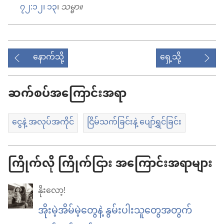
၇၂:၁၂၊ ၁၃
၊
သမ္မာ။
နောက်သို့
ရှေ့သို့
ဆက်စပ်အကြောင်းအရာ
ငွေနဲ့ အလုပ်အကိုင်
ငြိမ်သက်ခြင်းနဲ့ ပျော်ရွှင်ခြင်း
ကြိုက်လို ကြိုက်ငြား အကြောင်းအရာများ
နိုးလော့!
အိုးမဲ့အိမ်မဲ့တွေနဲ့ နွမ်းပါးသူတွေအတွက်