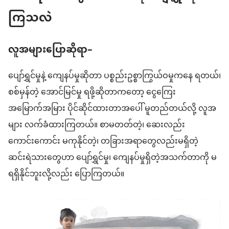
ကြသလဲ
လူအများပြောဆိုရာ–
ပျော်ရွှင်မှုနဲ့ ကျေနပ်မှုဆိုတာ ပစ္စည်းဥစ္စာကြွယ်ဝမှုကနေ ရတယ်၊
စစ်မှန်တဲ့ အောင်မြင်မှု ရဖို့ဆိုတာကတော့ ငွေကြေး
အမြောက်အမြား ပိုင်ဆိုင်ထားတာအပေါ် မူတည်တယ်လို့ လူအ
များ လက်ခံထားကြတယ်။ စာမတတ်တဲ့၊ ဆေးလည်း
ကောင်းကောင်း မကုနိုင်တဲ့၊ တခြားအရာတွေလည်းမရှိတဲ့
ဆင်းရဲသားတွေဟာ ပျော်ရွှင်မှု၊ ကျေနပ်မှုရှိတဲ့အသက်တာကို မ
ရရှိနိုင်ဘူးလို့လည်း ပြောကြတယ်။