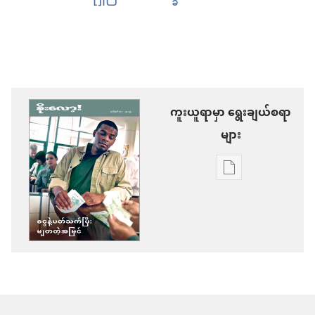
ကူးယူရာမှာ ရွေးချယ်စရာ
များ
စာပေ
ကူး
ယူ
ရာ
မှာ
ရွေးချယ်
စရာ