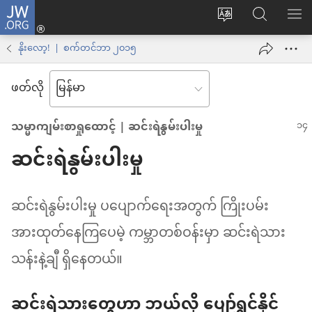
JW.ORG
Log
ဝ
JW.ORG
စာရ
in
က်
ရှာ
နိုးလော့! | စက်တင်ဘာ ၂၀၁၅
(window
ဘ်
ပါ
အသစ်
ဖတ်လို
ဆိုက်
ဖွ
ဘာသာစကား
င့်
သမ္မာကျမ်းစာရှုထောင့် | ဆင်းရဲနွမ်းပါးမှု
ကို
နေ
ဆင်းရဲနွမ်းပါးမှု
ပြောင်း
ပါ
ပါ
တယ်)
ဆင်းရဲနွမ်းပါးမှု ပပျောက်ရေးအတွက် ကြိုးပမ်း
အားထုတ်နေကြပေမဲ့ ကမ္ဘာတစ်ဝန်းမှာ ဆင်းရဲသား
သန်းနဲ့ချီ ရှိနေတယ်။
ဆင်းရဲသားတွေဟာ ဘယ်လို ပျော်ရွှင်နိုင်