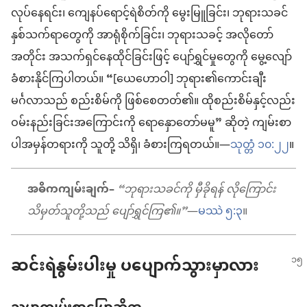
လုပ်နေရင်း၊ ကျေနပ်ရောင့်ရဲစိတ်ကို မွေးမြူခြင်း၊ ဘုရားသခင်
နှစ်သက်ရာတွေကို အာရုံစိုက်ခြင်း၊ ဘုရားသခင့် အလိုတော်
အတိုင်း အသက်ရှင်နေထိုင်ခြင်းဖြင့် ပျော်ရွှင်မှုတွေကို မွေ့လျော်
ခံစားနိုင်ကြပါတယ်။ “[ယေဟောဝါ] ဘုရား၏ကောင်းချီး
မင်္ဂလာသည် စည်းစိမ်ကို ဖြစ်စေတတ်၏။ ထိုစည်းစိမ်နှင့်လည်း
ဝမ်းနည်းခြင်းအကြောင်းကို ရောနှောတော်မမူ” ဆိုတဲ့ ကျမ်းစာ
ပါအမှန်တရားကို သူတို့ သိရှိ၊ ခံစားကြရတယ်။—
သုတ္တံ ၁၀:၂၂
။
အဓိကကျမ်းချက်–
“ဘုရားသခင်ကို မှီခိုရန် လိုကြောင်း
သိမှတ်သူတို့သည် ပျော်ရွှင်ကြ၏။”
—
မဿဲ ၅:၃
။
ဆင်းရဲနွမ်းပါးမှု ပပျောက်သွားမှာလား