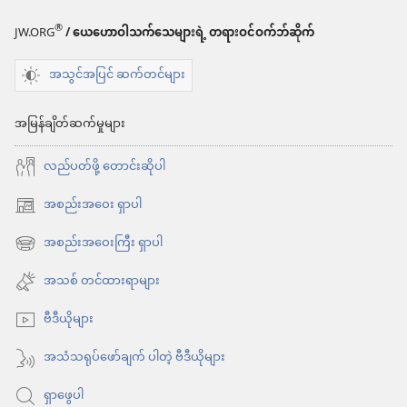
များ
®
JW.ORG
/ ယေဟောဝါသက်သေများရဲ့ တရားဝင်ဝက်ဘ်ဆိုက်
နိုး
အသွင်အပြင် ဆက်တင်များ
လော့!
ငွေ
အမြန်ချိတ်ဆက်မှုများ
နဲ့
လည်ပတ်ဖို့ တောင်းဆိုပါ
ပတ်သက်
ပြီး
အစည်းအဝေး ရှာပါ
(window
မျှတ
အသစ်
အစည်းအဝေးကြီး ရှာပါ
(window
တဲ့
ဖွ
အသစ်
အသစ် တင်ထားရာများ
အမြင်
င့်
ဖွ
နေ
ဗီဒီယိုများ
င့်
ပါ
နေ
အသံသရုပ်ဖော်ချက် ပါတဲ့ ဗီဒီယိုများ
တယ်)
ပါ
ရှာဖွေပါ
တယ်)