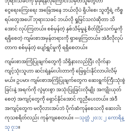
ဘုရားသခင်ကို မှီခိုရန်လိုကြောင်းသိမှတ်သူတွေဟာ
ငွေရေးကြေးရေး အခြေအနေ ဘယ်လိုပဲ ရှိပါစေ၊ သူတို့ရဲ့ ကိစ္စ
ရပ်တွေအပေါ် ဘုရားသခင် ဘယ်လို ရှုမြင်သလဲဆိုတာ သိ
အောင် လုပ်ကြတယ်။ စစ်မှန်တဲ့ နှစ်သိမ့်မှုနဲ့ စိတ်ငြိမ်သက်မှုကို
ရရှိစေတဲ့ ကျမ်းစာအမှန်တရားကို ရှာဖွေကြတယ်။ အဲဒီလိုလုပ်
တာက စစ်မှန်တဲ့ ပျော်ရွှင်မှုကို ရရှိစေတယ်။
ကျမ်းစာအကြံပြုချက်တွေကို သိရှိနားလည်ပြီး လိုက်နာ
ကျင့်သုံးသူဟာ ဆင်းရဲနွမ်းပါးတာကို ဖြေရှင်းနိုင်လာပါလိမ့်
မယ်။ ဥပမာ၊ ကျမ်းစာအကြံပြုချက်တွေက ဆေးရွက်ကြီးသုံးစွဲ
ခြင်းနဲ့ အရက်ကို လွဲမှားစွာ အသုံးပြုခြင်းလိုမျိုး အကျိုးယုတ်
စေတဲ့ အကျင့်တွေကို ရှောင်နိုင်အောင် ကူညီပေးတယ်။ အဲဒီ
အကျင့်တွေက မလိုလားအပ်ဘဲ ပိုက်ဆံကုန်စေသလို ဆေးဝါး
ကုသစရိတ်လည်း ကုန်ကျစေတယ်။ —
သုတ္တံ ၂၀:၁;
၂ ကောရိန္
သု ၇:၁
။