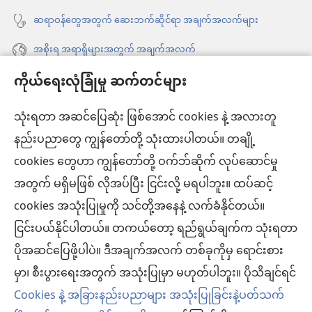
ဆရာဝန်တွေအတွက် ဆေးဘက်ဆိုင်ရာ အချက်အလက်များ
အစိုးရ အရာရှိများအတွက် အချက်အလက်
ကိုယ်ရေးလုံခြုံမှု ဆက်တင်များ
အကူအညီ
သုံးရတာ အဆင်ပြေဆုံး ဖြစ်အောင် cookies နဲ့ အလားတူ
အလှူငွေ
(window
နည်းပညာတွေ ကျွန်တော်တို့ သုံးထားပါတယ်။ တချို့
အသစ်
ကင်းမျှော်စင် အွန်လိုင်းစာကြည့်တိုက်™
cookies တွေဟာ ကျွန်တော်တို့ ဝက်ဘ်ဆိုက် လုပ်ဆောင်မှု
ဖွ
(window
င့်
အတွက် မရှိမဖြစ် လိုအပ်ပြီး ငြင်းလို့ မရပါဘူး။ ထပ်ဆင့်
အသစ်
®
JW Hub
နေ
(window
ဖွ
cookies အသုံးပြုမှုကို သင်တို့အနေနဲ့ လက်ခံနိုင်တယ်။
ပါ
အသစ်
င့်
ငြင်းပယ်နိုင်ပါတယ်။ တကယ်တော့ ရည်ရွယ်ချက်က သုံးရတာ
®
JW Library
တယ်)
ဖွ
နေ
ပိုအဆင်ပြေဖို့ပါပဲ။ ဒီအချက်အလက် တစ်ခုကိုမှ ရောင်းစား
င့်
ပါ
ကင်းမျှော်စင် စာကြည့်တိုက်
မှာ၊ စီးပွားရေးအတွက် အသုံးပြုမှာ မဟုတ်ပါဘူး။ ပိုသိချင်ရင်
နေ
တယ်)
ပါ
Cookies နဲ့ အခြားနည်းပညာများ အသုံးပြုခြင်းနဲ့ပတ်သက်
တယ်)