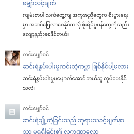
မျှော်လင့်ချက်
ကျမ်းစာပါ လက်တွေ့ကျ အကူအညီတွေက စီးပွားရေး
မှာ အဆင်ပြေလာစေနိုင်သလို စိုးရိမ်ပူပန်တွေကိုလည်း
လျော့နည်းစေနိုင်တယ်။
ကင်းမျှော်စင်
ဆင်းရဲနွမ်းပါးမှုကင်းတဲ့ကမ္ဘာ ဖြစ်နိုင်ပါ့မလား
ဆင်းရဲနွမ်းပါးမှုပပျောက်အောင် ဘယ်သူ လုပ်ပေးနိုင်
သလဲ။
ကင်းမျှော်စင်
ဆင်းရဲချို့တဲ့ခြင်းသည် ဘုရားသခင့်မျက်နှာ
သာ မရရှိခြင်း၏ လက္ခဏာလော