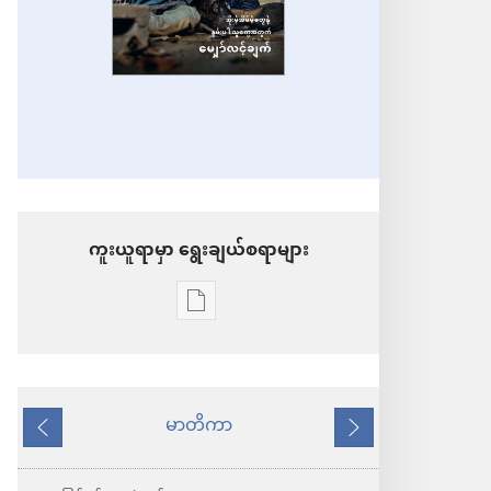
ကူးယူရာမှာ ရွေးချယ်စရာများ
စာပေ
ကူး
ယူ
ရာ
မာတိကာ
နောက်သို့
ရှေ့
မှာ
သို့