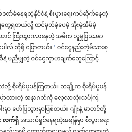
စ်ဒဏ်ခံနေရတဲ့နိုင်ငံနဲ့ စီးပွားရေးကပ်ဆိုက်နေတဲ့
ေ့ရတယ်လို့ ထင်မှတ်ခဲ့ပေမဲ့ အိုးမဲ့အိမ်မဲ့
မှာတောင် ကြီးထွားလာနေတဲ့ အဓိက လူမှုပြဿနာ
ပေါလ် တိုရို ပြောတယ်။
ဝင်ငွေနည်းတဲ့မိသားစု
*
စီနဲ့ မညီမျှတဲ့ ဝင်ငွေကွာဟချက်တွေကြောင့်
ု့ စိုးရိမ်ပူပန်ကြတယ်။ တချို့က စိုးရိမ်ပူပန်
ှာပြောထားတဲ့ အနာဂတ်ကို လေ့လာသုံးသပ်ကြ
ှာ ဖော်ပြသွားမှာဖြစ်တယ်။ ဂျိုးနဲ့ မာတင်တို့
်း
လက်ရှိ
အသက်ရှင်နေရတဲ့အချိန်မှာ စီးပွားရေး
ေ လျော့နည်းစေဖို့ ထောက်ကူပေးမယ့် လက်တွေ့ကျတဲ့