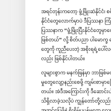
အရင်တုန်းကတော့ ဖွံ့ဖြိုးဆဲနိုင်ငံ၊ စ
နိုင်ငံတွေလောက်မှာပဲ ဒီပြဿနာ ကြုံတွ
ပြဿနာက “ဖွံ့ဖြိုးပြီးနိုင်ငံတွေ
ဖြစ်တယ်” လို့ စိတ်ပညာ ပါမောက္ခ 
တွေကို ကူညီပေးတဲ့ အစိုးရရဲ့ပေါ်လ
လည်း ဖြစ်နိုင်ပါတယ်။
လူများစွာက မနက်ဖြန်မှာ ဘာဖြစ်မလဲလိ
မှုတွေလျော့နည်းစေဖို့ ကျမ်းစာမ
တယ်။ အဲဒီအကြောင်းကို ဒီဆောင်းပါးမ
သိရှိလာခဲ့သလိုပဲ ကျွန်တော်တို့လည
အဆင်ပြေဖို့နဲ့ စိုးရိမ်ပူပန်မှုတွ