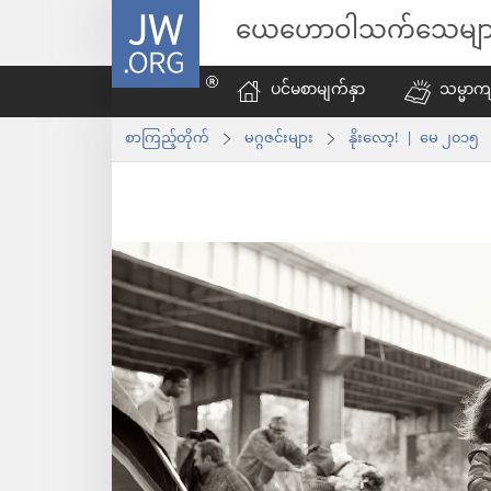
JW.ORG
ယေဟောဝါသက်သေမျာ
ပင်မစာမျက်နှာ
သမ္မာကျ
စာကြည့်တိုက်
မဂ္ဂဇင်းများ
နိုးလော့! | မေ ၂၀၁၅