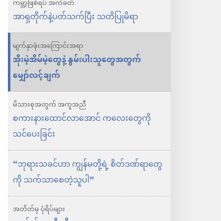
ရွေးချယ်
ကမ္ဘာ့ဖြစ်ရပ် အကဲခတ်
စရာ
အာရှတိုက်နဲ့ပတ်သက်ပြီး သတိပြုမိရာ
များ
မျက်နှာဖုံး​အကြောင်းအရာ
နိုး
အိုးမဲ့အိမ်မဲ့တွေနဲ့ နွမ်းပါးသူတွေအတွက်
လော့!
မျှော်လင့်ချက်
အိုး
မဲ့
မိသားစုအတွက် အကူအညီ
အိမ်
​စကားနားထောင်လာအောင် ကလေးတွေကို
မဲ့
သင်ပေးခြင်း
တွေ
နဲ့
“ဘုရားသခင်ဟာ ကျွန်မတို့ရဲ့ စိတ်ဒဏ်ရာတွေ
နွမ်းပါး
ကို သက်သာစေတဲ့သူပါ”
သူ
တွေ
အတိတ်မှ ပုံရိပ်များ