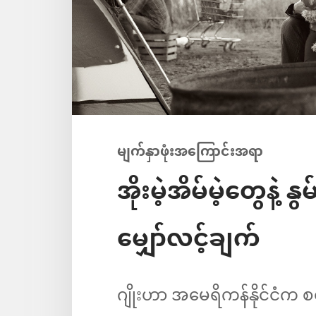
မျက်နှာဖုံးအကြောင်းအရာ
အိုးမဲ့အိမ်မဲ့တွေနဲ
မျှော်လင့်ချက်
ဂျိုးဟာ အမေရိကန်နိုင်ငံက 