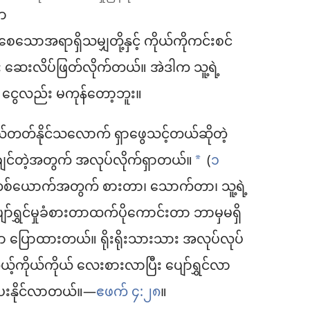
ှာ
စေသောအရာရှိသမျှတို့နှင့် ကိုယ်ကိုကင်းစင်
င်း ဆေးလိပ်ဖြတ်လိုက်တယ်။ အဲဒါက သူ့ရဲ့
 ငွေလည်း မကုန်တော့ဘူး။
်တတ်နိုင်သလောက် ရှာဖွေသင့်တယ်ဆိုတဲ့
ချင်တဲ့အတွက် အလုပ်လိုက်ရှာတယ်။
(
၁
*
တစ်ယောက်အတွက် စားတာ၊ သောက်တာ၊ သူ့ရဲ့
ော်ရွှင်မှုခံစားတာထက်ပိုကောင်းတာ ဘာမှမရှိ
မှာ ပြောထားတယ်။ ရိုးရိုးသားသား အလုပ်လုပ်
ုယ့်ကိုယ်ကိုယ် လေးစားလာပြီး ပျော်ရွှင်လာ
ီပေးနိုင်လာတယ်။—
ဧဖက် ၄:၂၈
။