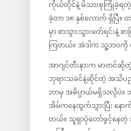
ကိုယ်တိုင်နဲ့ မိသားစုကြုံခဲ့ရတ
ခဲ့တာ ၁၈ နှစ်လောက် ရှိပြီ။ 
မှာ စာသွားသွားဖတ်ရင်းနဲ့ စာ
ကြတယ်။ အဲဒါက သူ့ဘဝကို ပ
အာဂျင်တီးနားက မာတင်ဆို
ဘုရားသခင်နဲ့ဆိုင်တဲ့ အသ
ဘာမှ အဓိပ္ပာယ်မရှိသလိုပဲ။ ဘဝရ
အိမ်ကနေထွက်သွားပြီး နောက
တယ်။ သူရှာပုံတော်ဖွင့်နေတဲ