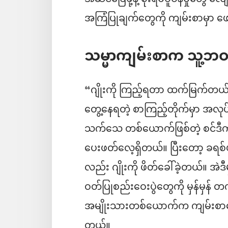
အကြံပြုချက်တွေကို ကျမ်းစာမှာ 
သမ္မာကျမ်းစာက သူ့ဘဝ
“ဂျိုးကို ကြည့်ရတာ ထက်မြက်တယ်၊ ရည်မ
တွေ့နေရတဲ့ စာကြည့်တိုက်မှာ အလ
သက်သေ တစ်ယောက်ဖြစ်တဲ့ စင်ဒီက 
ပေးဖတ်လေ့ရှိတယ်။ ပြီးတော့ ခရစ်ယ
လည်း ဂျိုးကို ဖိတ်ခေါ်ခဲ့တယ်။ အဲဒ
ဝတ်ပြုစည်းဝေးပွဲတွေကို မှန်မှန်
အမျိုးသားတစ်ယောက်က ကျမ်းစာလေ့
တယ်။