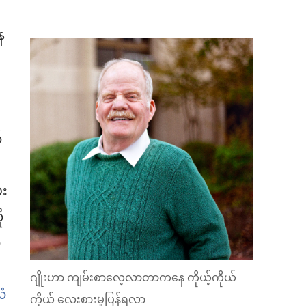
ေ
်
း
ု
်
ဂျိုးဟာ ကျမ်းစာလေ့လာတာကနေ ကိုယ့်ကိုယ်
ံ
ကိုယ် လေးစားမှုပြန်ရလာ