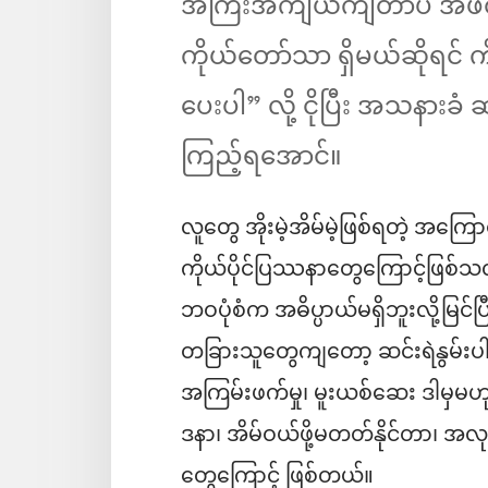
အကြီးအကျယ်ကျတာပဲ အဖတ
ကိုယ်တော်သာ ရှိမယ်ဆိုရင် ကိ
ပေးပါ” လို့ ငိုပြီး အသနား
ကြည့်ရအောင်။
လူတွေ အိုးမဲ့အိမ်မဲ့ဖြစ်ရတဲ့ အကြောင
ကိုယ်ပိုင်ပြဿနာတွေကြောင့်ဖြစ်သ
ဘဝပုံစံက အဓိပ္ပာယ်မရှိဘူးလို့မြင
တခြားသူတွေကျတော့ ဆင်းရဲနွမ်းပါ
အကြမ်းဖက်မှု၊ မူးယစ်ဆေး ဒါမှမဟ
ဒနာ၊ အိမ်ဝယ်ဖို့မတတ်နိုင်တာ၊ အ
တွေကြောင့် ဖြစ်တယ်။