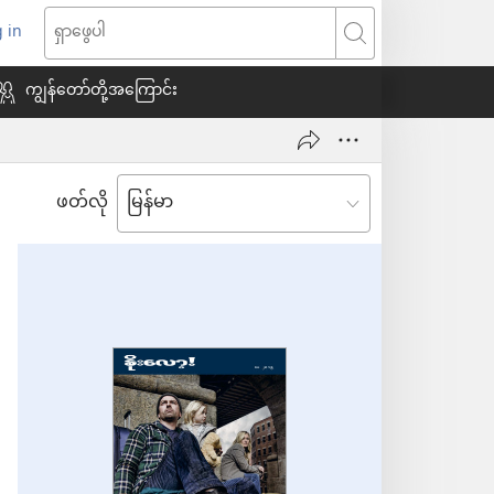
 in
indow
ရှာဖွေ
သစ်
ပါ
ကျွန်တော်တို့အကြောင်း
ေ
ဖတ်လို
ယ်)