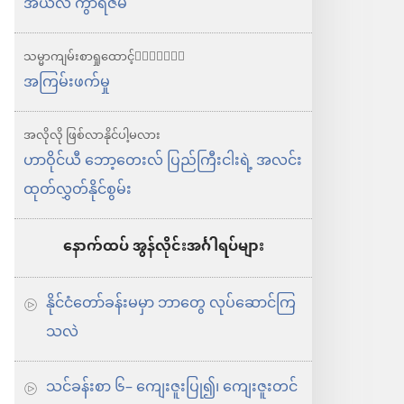
အတွက်
အယ်လ် ကွာရီဇမီ
မျှော်လင့်ချက်
သမ္မာကျမ်းစာ​ရှုထောင့်
အကြမ်းဖက်မှု
အလိုလို ဖြစ်လာနိုင်ပါ့မလား
ဟာဝိုင်ယီ ဘော့တေးလ် ပြည်ကြီးငါးရဲ့ အလင်း
ထုတ်လွှတ်နိုင်စွမ်း
နောက်ထပ် အွန်လိုင်းအင်္ဂါရပ်များ
နိုင်ငံတော်ခန်းမမှာ ဘာတွေ လုပ်ဆောင်ကြ
သလဲ
သင်ခန်းစာ ၆– ကျေးဇူးပြု၍၊ ကျေးဇူးတင်