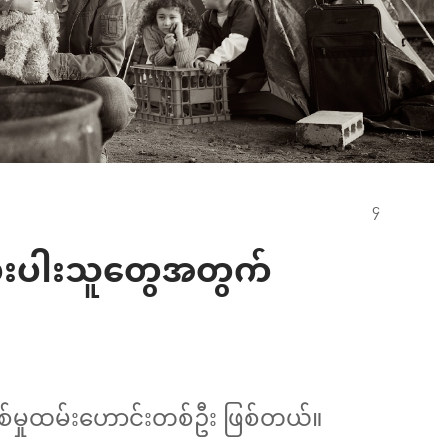
့ နွမ်းပါးသူတွေအတွက်
စစ်မှုထမ်းဟောင်းတစ်ဦး ဖြစ်တယ်။