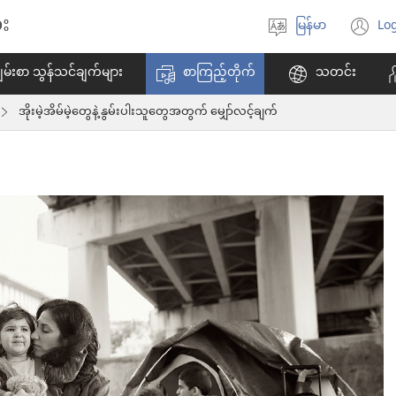
း
မြန်မာ
Log
ဘာသာစကား
(w
ရွေးချယ်
အ
မ်းစာ သွန်သင်ချက်များ
စာကြည့်တိုက်
သတင်း
ပါ
ဖွ
င့်
အိုးမဲ့အိမ်မဲ့တွေနဲ့ နွမ်းပါးသူတွေအတွက် မျှော်လင့်ချက်
န
ပါ
တ