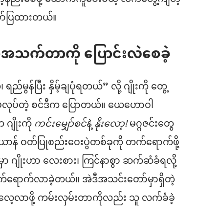
ဖော်ပြထားတယ်။
အသက်တာကို ပြောင်းလဲစေခဲ့
ွန်ပြီး နှိမ့်ချပုံရတယ်” လို့ ဂျိုးကို တွေ့
ုပ်လုပ်တဲ့ စင်ဒီက ပြောတယ်။ ယေဟောဝါ
ဂျိုးကို
ကင်းမျှော်စင်
နဲ့
နိုးလော့!
မဂ္ဂဇင်းတွေ
ာန် ဝတ်ပြုစည်းဝေးပွဲတစ်ခုကို တက်ရောက်ဖို့
ီမှာ ဂျိုးဟာ လေးစား၊ ကြင်နာစွာ ဆက်ဆံခံရလို့
 တက်ရောက်လာခဲ့တယ်။ အဲဒီအသင်းတော်မှာရှိတဲ့
လာဖို့ ကမ်းလှမ်းတာကိုလည်း သူ လက်ခံခဲ့