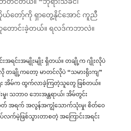
်တင်တယ်။ “ဘုရားသခင်၊
ုယ်တော့်ကို ရှာတွေ့နိုင်အောင် ကူညီ
ခံ ဆုတောင်းခဲ့တယ်။ ရလဒ်ကဘာလဲ။
်းအရင်းအမျိုးမျိုး ရှိတယ်။ တချို့က ဂျိုးလိုပဲ
လို တချို့ကတော့ မာတင်လိုပဲ “သမားရိုးကျ”
်ပြီး အိမ်က ထွက်လာခဲ့ကြတဲ့သူတွေ ဖြစ်တယ်။
းမှု၊ သဘာဝ ဘေးအန္တရာယ်၊ အိမ်တွင်း
ုတ် အရက် အလွန်အကျွံသောက်သုံးမှု၊ စိတ်ဝေ
လုပ်လက်မဲ့ဖြစ်သွားတာစတဲ့ အကြောင်းအရင်း