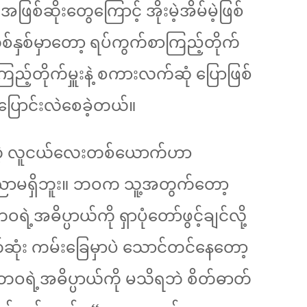
ဲ့အဖြစ်ဆိုးတွေကြောင့် အိုးမဲ့အိမ်မဲ့ဖြစ်
တစ်နှစ်မှာတော့ ရပ်ကွက်စာကြည့်တိုက်
ကြည့်တိုက်မှူးနဲ့ စကားလက်ဆုံ ပြောဖြစ်
ြောင်းလဲစေခဲ့တယ်။
တဲ့ လူငယ်လေးတစ်ယောက်ဟာ
ိပညာမရှိဘူး။ ဘဝက သူ့အတွက်တော့
ဲ့အဓိပ္ပာယ်ကို ရှာပုံတော်ဖွင့်ချင်လို့
်ဆုံး ကမ်းခြေမှာပဲ သောင်တင်နေတော့
့ ဘဝရဲ့အဓိပ္ပာယ်ကို မသိရဘဲ စိတ်ဓာတ်