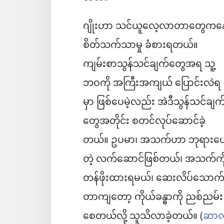
ဂျိုးဟာ သင်ယူလေ့လာတာတွေကန
စိတ်သက်သာမှု ခံစားရတယ်။
ကျမ်းစာသွန်သင်ချက်တွေအရ သူ့
ဘဝကို အကြီးအကျယ် ပြောင်းလဲရ
မှာ ဖြစ်ပေမဲ့လည်း အဲဒီသွန်သင်ချက
တွေအတိုင်း စတင်လုပ်ဆောင်ခဲ့
တယ်။ ဥပမာ၊ အသက်ဟာ ဘုရားပေ
တဲ့ လက်ဆောင်ဖြစ်တယ်၊ အသက်ကိ
တန်ဖိုးထားရမယ်၊ ဆေးလိပ်သောက
တာကျတော့ ကိုယ်ခန္ဓာကို ညစ်ညမ်း
စေတယ်လို့ သူသိလာခဲ့တယ်။ (
ဆာလ