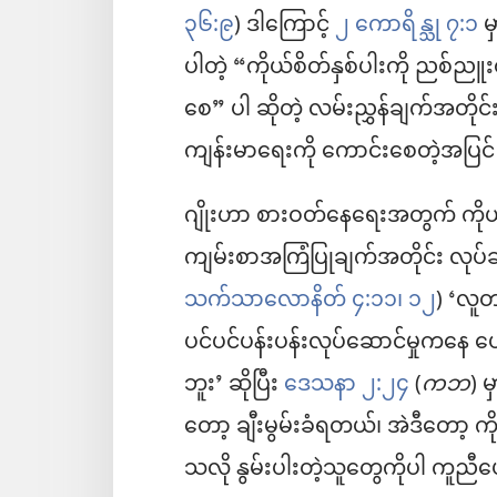
၃၆:၉
) ဒါကြောင့်
၂ ကောရိန္သု ၇:၁
မ
ပါတဲ့ “ကိုယ်စိတ်နှစ်ပါးကို ညစ်ညူး
စေ” ပါ ဆိုတဲ့ လမ်းညွှန်ချက်အတို
ကျန်းမာရေးကို ကောင်းစေတဲ့အပြင်
ဂျိုးဟာ စားဝတ်နေရေးအတွက် ကိုယ
ကျမ်းစာအကြံပြုချက်အတိုင်း လုပ်
သက်သာလောနိတ် ၄:၁၁၊ ၁၂
) ‘လူ
ပင်ပင်ပန်းပန်းလုပ်ဆောင်မှုကနေ ပျ
ဘူး’ ဆိုပြီး
ဒေသနာ ၂:၂၄
(
ကဘ
) 
တော့ ချီးမွမ်းခံရတယ်၊ အဲဒီတော့ ကိ
သလို နွမ်းပါးတဲ့သူတွေကိုပါ ကူည