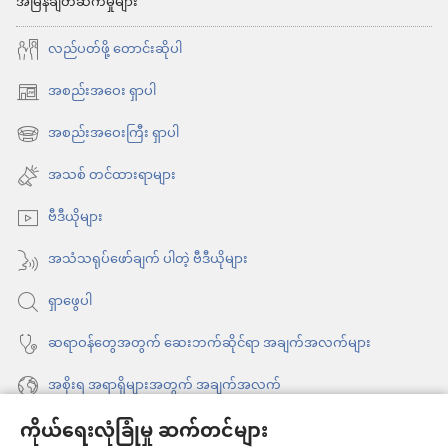
အမြန်ချိတ်ဆက်မှုများ
ဘယ်လို
လည်ပတ်ဖို့ တောင်းဆိုပါ
စတင်
လာ
အစည်းအဝေး ရှာပါ
(window
သလဲ
အသစ်
အစည်းအဝေးကြီး ရှာပါ
(window
ဖွ
အသစ်
အသစ် တင်ထားရာများ
င့်
ဖွ
နေ
ဗီဒီယိုများ
င့်
ပါ
နေ
အသံသရုပ်ဖော်ချက် ပါတဲ့ ဗီဒီယိုများ
တယ်)
ပါ
ရှာဖွေပါ
တယ်)
ဆရာဝန်တွေအတွက် ဆေးဘက်ဆိုင်ရာ အချက်အလက်များ
အစိုးရ အရာရှိများအတွက် အချက်အလက်
ကိုယ်ရေးလုံခြုံမှု ဆက်တင်များ
အကူအညီ