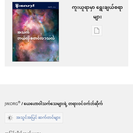
ကူးယူရာမှာ ရွေးချယ်စရာ
များ
စာပေ
ကူး
ယူ
ရာ
မှာ
ရွေးချယ်
စရာ
များ
®
JW.ORG
/ ယေဟောဝါသက်သေများရဲ့ တရားဝင်ဝက်ဘ်ဆိုက်
နိုး
အသွင်အပြင် ဆက်တင်များ
လော့!
အသက်