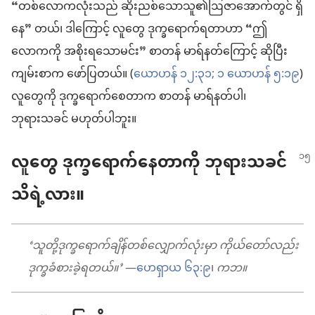
“တစ်လောကလုံးသည် ဆိုးညစ်သောသူ၏ဩဇာအောက်တွင် ရှိ
နေ” တယ်၊ ဒါကြောင့် လူတွေ ဒုက္ခရောက်ရတာဟာ “ဤ
လောကကို အစိုးရသောမင်း” စာတန် မာရ်နတ်ကြောင့် ဆိုပြီး
ကျမ်းစာက ဖော်ပြတယ်။ (
ယောဟန် ၁၂:၃၁;
၁ ယောဟန် ၅:၁၉
)
လူတွေကို ဒုက္ခရောက်စေတာက စာတန် မာရ်နတ်ပါ၊
ဘုရားသခင် မဟုတ်ပါဘူး။
လူတွေ ဒုက္ခရောက်နေတာကို ဘုရားသခင်
သိရဲ့လား။
‘သူတို့ဒုက္ခရောက်ချိန်တစ်လျှောက်လုံးမှာ ကိုယ်တော်လည်း
ဒုက္ခခံစားခဲ့ရတယ်။’
—
ဟေရှာယ ၆၃:၉
၊
ကဘ။