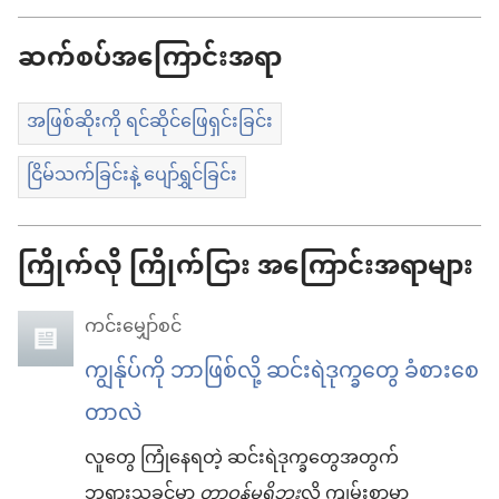
ဆက်စပ်အကြောင်းအရာ
အဖြစ်ဆိုးကို ရင်ဆိုင်ဖြေရှင်းခြင်း
ငြိမ်သက်ခြင်းနဲ့ ပျော်ရွှင်ခြင်း
ကြိုက်လို ကြိုက်ငြား အကြောင်းအရာများ
ကင်းမျှော်စင်
ကျွန်ုပ်ကို ဘာဖြစ်လို့ ဆင်းရဲဒုက္ခတွေ ခံစားစေ
တာလဲ
လူတွေ ကြုံနေရတဲ့ ဆင်းရဲဒုက္ခတွေအတွက်
ဘုရားသခင်မှာ
တာဝန်မရှိဘူး
လို့ ကျမ်းစာမှာ