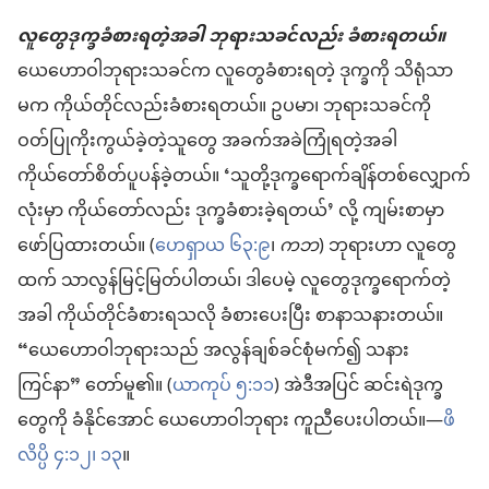
လူတွေဒုက္ခခံစားရတဲ့အခါ ဘုရားသခင်လည်း ခံစားရတယ်။
ယေဟောဝါဘုရားသခင်က လူတွေခံစားရတဲ့ ဒုက္ခကို သိရုံသာ
မက ကိုယ်တိုင်လည်းခံစားရတယ်။ ဥပမာ၊ ဘုရားသခင်ကို
ဝတ်ပြုကိုးကွယ်ခဲ့တဲ့သူတွေ အခက်အခဲကြုံရတဲ့အခါ
ကိုယ်တော်စိတ်ပူပန်ခဲ့တယ်။ ‘သူတို့ဒုက္ခရောက်ချိန်တစ်လျှောက်
လုံးမှာ ကိုယ်တော်လည်း ဒုက္ခခံစားခဲ့ရတယ်’ လို့ ကျမ်းစာမှာ
ဖော်ပြထားတယ်။ (
ဟေရှာယ ၆၃:၉
၊
ကဘ
) ဘုရားဟာ လူတွေ
ထက် သာလွန်မြင့်မြတ်ပါတယ်၊ ဒါပေမဲ့ လူတွေဒုက္ခရောက်တဲ့
အခါ ကိုယ်တိုင်ခံစားရသလို ခံစားပေးပြီး စာနာသနားတယ်။
“ယေဟောဝါဘုရားသည် အလွန်ချစ်ခင်စုံမက်၍ သနား
ကြင်နာ” တော်မူ၏။ (
ယာကုပ် ၅:၁၁
) အဲဒီအပြင် ဆင်းရဲဒုက္ခ
တွေကို ခံနိုင်အောင် ယေဟောဝါဘုရား ကူညီပေးပါတယ်။—
ဖိ
လိပ္ပိ ၄:၁၂၊ ၁၃
။