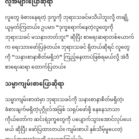
လူအများပြောဆိုရာ
လူတွေ ခံစားနေရတဲ့ ဒုက္ခကို ဘုရားသခင်မသိပါဘူးလို့ တချို့
ယူမှတ်ကြတယ်။ ဥပမာ၊ “ဒုက္ခရောက်နေတဲ့လူတွေကို
ဘုရားသခင် မသနားတတ်ဘူး” ဆိုပြီး စာရေးဆရာတစ်ယောက်
က ရေးသားဖော်ပြခဲ့တယ်။ ဘုရားသခင် ရှိတယ်ဆိုရင် လူတွေ
ကို “သနားစာနာစိတ်မရှိဘဲ” ကြည့်နေတာပဲဖြစ်ရမယ်လို့ အဲဒီ
စာရေးဆရာ ထောက်ပြတယ်။
သမ္မာကျမ်းစာပြောဆိုရာ
သမ္မာကျမ်းစာထဲမှာ ဘုရားသခင်ကို သနားစာနာစိတ်မရှိတဲ့၊
ခံစားချက်မရှိတဲ့ပုဂ္ဂိုလ်အဖြစ် သရုပ်ဖော်ဖို့ နေနေသာသာ
ကိုယ်တော်က ဆင်းရဲဒုက္ခတွေကို ပပျောက်သွားအောင်လုပ်ပေး
မယ် ဆိုပြီး ဖော်ပြထားတယ်။ ကျမ်းစာပါ နှစ်သိမ့်မှုပေးတဲ့