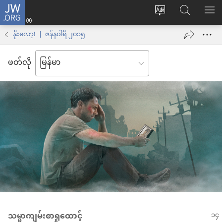
JW.ORG
Log
ဝ
JW.ORG
စာရ
in
က်
ရှာ
နိုးလော့! | ဇန်နဝါရီ ၂၀၁၅
(window
ဘ်
ပါ
အသစ်
ဖတ်လို
ဆိုက်
ဖွ
ဘာသာစကား
င့်
ကို
နေ
ပြောင်း
ပါ
ပါ
တယ်)
သမ္မာကျမ်းစာရှုထောင့်