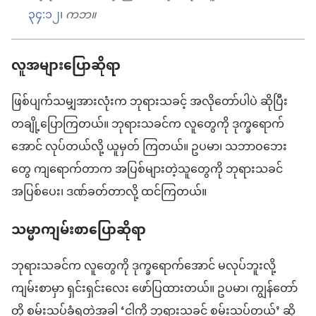
၃၄:၁၂
၊
ကဘ။
လူအများပြောဆိုရာ
ဖြစ်ပျက်သမျှအားလုံးက ဘုရားသခင့် အလိုတော်ပါပဲ ဆိုပြီး
တချို့ပြောကြတယ်။ ဘုရားသခင်က လူတွေကို ဒုက္ခရောက်
အောင် လုပ်တယ်လို့ ယူမှတ် ကြတယ်။ ဥပမာ၊
သဘာဝဘေး
တွေ ကျရောက်တာ
က အပြစ်များတဲ့သူတွေကို ဘုရားသခင်
အပြစ်ပေး၊ ဒဏ်ခတ်တာလို့ ထင်ကြတယ်။
သမ္မာကျမ်းစာပြောဆိုရာ
ဘုရားသခင်က လူတွေကို ဒုက္ခရောက်အောင် မလုပ်ဘူးလို့
ကျမ်းစာမှာ ရှင်းရှင်းလေး ဖော်ပြထားတယ်။ ဥပမာ၊ ကျွန်တော်
တို့ စမ်းသပ်ခံရတဲ့အခါ ‘ငါ့ကို ဘုရားသခင် စမ်းသပ်တယ်’ ဆို