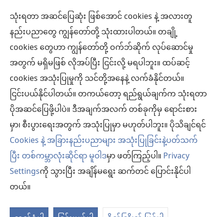
သုံးရတာ အဆင်ပြေဆုံး ဖြစ်အောင် cookies နဲ့ အလားတူ
အလှူငွေ
(window
နည်းပညာတွေ ကျွန်တော်တို့ သုံးထားပါတယ်။ တချို့
အသစ်
ကင်းမျှော်စင် အွန်လိုင်းစာကြည့်တိုက်™
cookies တွေဟာ ကျွန်တော်တို့ ဝက်ဘ်ဆိုက် လုပ်ဆောင်မှု
ဖွ
(window
င့်
အတွက် မရှိမဖြစ် လိုအပ်ပြီး ငြင်းလို့ မရပါဘူး။ ထပ်ဆင့်
အသစ်
®
JW Hub
နေ
(window
ဖွ
cookies အသုံးပြုမှုကို သင်တို့အနေနဲ့ လက်ခံနိုင်တယ်။
ပါ
အသစ်
င့်
ငြင်းပယ်နိုင်ပါတယ်။ တကယ်တော့ ရည်ရွယ်ချက်က သုံးရတာ
®
JW Library
တယ်)
ဖွ
နေ
ပိုအဆင်ပြေဖို့ပါပဲ။ ဒီအချက်အလက် တစ်ခုကိုမှ ရောင်းစား
င့်
ပါ
ကင်းမျှော်စင် စာကြည့်တိုက်
မှာ၊ စီးပွားရေးအတွက် အသုံးပြုမှာ မဟုတ်ပါဘူး။ ပိုသိချင်ရင်
နေ
တယ်)
ပါ
Cookies နဲ့ အခြားနည်းပညာများ အသုံးပြုခြင်းနဲ့ပတ်သက်
တယ်)
ပြီး တစ်ကမ္ဘာလုံးဆိုင်ရာ မူဝါဒ
မှာ ဖတ်ကြည့်ပါ။
Privacy
Settings
ကို သွားပြီး အချိန်မရွေး ဆက်တင် ပြောင်းနိုင်ပါ
Copyright
© 2026 Watch Tower Bible and Tract Society of Pennsylvania.
လိုက်နာရန် စည်းကမ်းများ
|
ကိုယ်ရေးလုံခြုံမှု မူဝါဒ
|
ကိုယ်ရေးလုံခြုံမှု ဆက်
တယ်။
တင်များ
မ
ကို