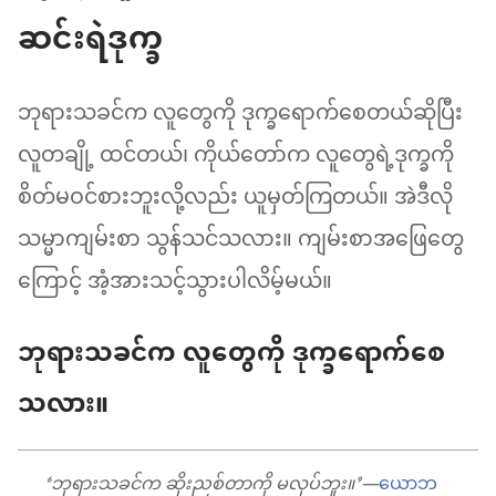
ဆင်းရဲဒုက္ခ
ဘုရားသခင်က လူတွေကို ဒုက္ခရောက်စေတယ်ဆိုပြီး
လူတချို့ ထင်တယ်၊ ကိုယ်တော်က လူတွေရဲ့ဒုက္ခကို
စိတ်မဝင်စားဘူးလို့လည်း ယူမှတ်ကြတယ်။ အဲဒီလို
သမ္မာကျမ်းစာ သွန်သင်သလား။ ကျမ်းစာအဖြေတွေ
ကြောင့် အံ့အားသင့်သွားပါလိမ့်မယ်။
ဘုရားသခင်က လူတွေကို ဒုက္ခရောက်စေ
သလား။
‘ဘုရားသခင်က ဆိုးညစ်တာကို မလုပ်ဘူး။’—
ယောဘ