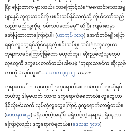
ပြီး ပြောတာက မှားတယ်။ ဘာကြောင့်လဲ။ “မကောင်းသောအမှု
များနှင့် ဘုရားသခင်ကို မစမ်းသပ်နိုင်သကဲ့သို့ ကိုယ်တော်သည်
လည်း မည်သူ့ကိုမျှ စမ်းသပ်တော်မမူ” ဆိုပြီး ကျမ်းစာမှာ
ဖော်ပြထားတာကြောင့်ပါ။ (
ယာကုပ် ၁:၁၃
) နောက်တစ်မျိုးပြော
ရရင် လူတွေရင်ဆိုင်နေရတဲ့ စမ်းသပ်မှု၊ ဆင်းရဲဒုက္ခတွေဟာ
ဘုရားသခင်ကြောင့်ဖြစ်တာ မဟုတ်ဘူး။ ဆိုးညစ်တဲ့သူတွေပဲ
လူတွေကို ဒုက္ခပေးတတ်တယ်၊ ဒါပေမဲ့ ‘ဘုရားသခင်က ဆိုးညစ်
တာကို မလုပ်ဘူး။’—
ယောဘ ၃၄:၁၂
၊
ကဘ။
ဘုရားသခင်က လူတွေကို ဒုက္ခရောက်စေတာမဟုတ်ဘူးဆိုရင်
ဘယ်သူ ဒါမှမဟုတ် ဘာက ဒုက္ခရောက်စေတာလဲ။ လူတွေဟာ
နိုင်လိုမင်းထက် လုပ်တဲ့လူတွေကြောင့် ဒုက္ခရောက်တာရှိတယ်။
(
ဒေသနာ ၈:၉
) မရှိသင့်တဲ့အချိန်၊ မရှိသင့်တဲ့နေရာမှာ ရှိနေတာ
ကြောင့်လည်း ဒုက္ခရောက်ရတယ်။ (
ဒေသနာ ၉:၁၁
)