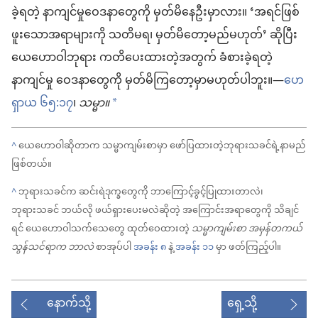
ခဲ့ရတဲ့ နာကျင်မှုဝေဒနာတွေကို မှတ်မိနေဦးမှာလား။ ‘အရင်ဖြစ်
ဖူးသောအရာများကို သတိမရ၊ မှတ်မိတော့မည်မဟုတ်’ ဆိုပြီး
ယေဟောဝါဘုရား ကတိပေးထားတဲ့အတွက် ခံစားခဲ့ရတဲ့
နာကျင်မှု ဝေဒနာတွေကို မှတ်မိကြတော့မှာမဟုတ်ပါဘူး။—
ဟေ
ရှာယ ၆၅:၁၇
၊
သမ္မာ။
*
^
ယေဟောဝါဆိုတာက သမ္မာကျမ်းစာမှာ ဖော်ပြထားတဲ့ဘုရားသခင်ရဲ့နာမည်
ဖြစ်တယ်။
^
ဘုရားသခင်က ဆင်းရဲဒုက္ခတွေကို ဘာကြောင့်ခွင့်ပြုထားတာလဲ၊
ဘုရားသခင် ဘယ်လို ဖယ်ရှားပေးမလဲဆိုတဲ့ အကြောင်းအရာတွေကို သိချင်
ရင် ယေဟောဝါသက်သေတွေ ထုတ်ဝေထားတဲ့
သမ္မာကျမ်းစာ အမှန်တကယ်
သွန်သင်ရာက ဘာလဲ
စာအုပ်ပါ
အခန်း ၈
နဲ့
အခန်း ၁၁
မှာ ဖတ်ကြည့်ပါ။
နောက်သို့
ရှေ့သို့