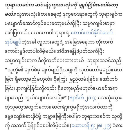
ဘုရားသခင်က ဆင်းရဲဒုက္ခအားလုံးကို ချုပ်ငြိမ်းစေပါတော့
မယ်။
လူအားလုံးခံစားနေရတဲ့ ဒုက္ခဝေဒနာတွေကို ဘုရားရှင်က
ပပျောက်အောင်လုပ်ပေးတော့မယ်ဆိုပြီး သမ္မာကျမ်းစာမှာ
ဖော်ပြတယ်။ ယေဟောဝါဘုရားရဲ့
ကောင်းကင်နိုင်ငံတော်
အုပ်ချုပ်
တဲ့အခါ လူသားတွေရဲ့ အခြေအနေဟာ တိုးတက်
ကောင်းမွန်လာပါလိမ့်မယ်။ အဲဒီအချိန်နဲ့ပတ်သက်ပြီး
သမ္မာကျမ်းစာက ဒီလိုကတိပေးထားတယ်– ဘုရားသခင်သည်
“သူတို့၏ မျက်စိမှ မျက်ရည်ရှိသမျှကို သုတ်တော်မူမည်။ သေ
ခြင်း ရှိတော့မည်မဟုတ်။ ငိုကြွေး မြည်တမ်းခြင်း၊ အော်ဟစ်
ခြင်း၊ နာကျင်ခြင်းတို့လည်း ရှိတော့မည်မဟုတ်။ ယခင်အရာ
များသည် ကွယ်ပျောက်လေပြီ။” (
ဗျာဒိတ် ၂၁:၄
) သေဆုံးသွား
တဲ့သူတွေအတွက်ကော။ ဆင်းရဲဒုက္ခမရှိတဲ့အသက်တာကို
မွေ့လျော်ခံစားနိုင်ဖို့ ကမ္ဘာမြေကြီးပေါ်မှာ ဘုရားသခင်က သူတို့
ကို အသက်ပြန်ရှင်စေပါလိမ့်မယ်။ (
ယောဟန် ၅:၂၈၊ ၂၉
) ခံစား