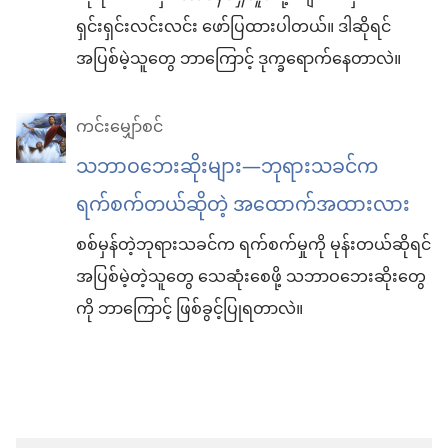
ရှင်းရှင်းလင်းလင်း ဖော်ပြထားပါတယ်။ ဒါဆိုရင်
အပြစ်မဲ့သူတွေ ဘာကြောင့် ဒုက္ခရောက်နေတာလဲ။
ကင်းမျှော်စင်
သဘာဝဘေးဆိုးများ—ဘုရားသခင်က
ရက်စက်တယ်ဆိုတဲ့ အထောက်အထားလား
စစ်မှန်တဲ့ဘုရားသခင်က ရက်စက်မှုကို မုန်းတယ်ဆိုရင်
အပြစ်မဲ့တဲ့သူတွေ သေဆုံးစေဖို့ သဘာဝဘေးဆိုးတွေ
ကို ဘာကြောင့် ဖြစ်ခွင့်ပြုရတာလဲ။