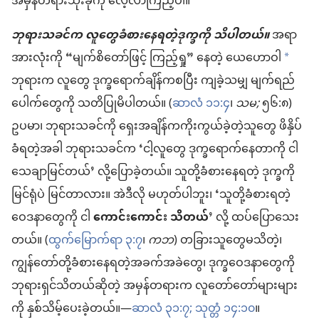
အမှန်တရားသုံးခုကို လေ့လာကြည့်ပါ။
ဘုရားသခင်က လူတွေခံစားနေရတဲ့ဒုက္ခကို သိပါတယ်။
အရာ
အားလုံးကို “မျက်စိတော်ဖြင့် ကြည့်ရှု” နေတဲ့ ယေဟောဝါ
*
ဘုရားက လူတွေ ဒုက္ခရောက်ချိန်ကစပြီး ကျခဲ့သမျှ မျက်ရည်
ပေါက်တွေကို သတိပြုမိပါတယ်။ (
ဆာလံ ၁၁:၄
၊
သမ;
၅၆:၈)
ဥပမာ၊ ဘုရားသခင်ကို ရှေးအချိန်ကကိုးကွယ်ခဲ့တဲ့သူတွေ ဖိနှိပ်
ခံရတဲ့အခါ ဘုရားသခင်က ‘ငါ့လူတွေ ဒုက္ခရောက်နေတာကို ငါ
သေချာမြင်တယ်’ လို့ပြောခဲ့တယ်။ သူတို့ခံစားနေရတဲ့ ဒုက္ခကို
မြင်ရုံပဲ မြင်တာလား။ အဲဒီလို မဟုတ်ပါဘူး၊ ‘သူတို့ခံစားရတဲ့
ဝေဒနာတွေကို ငါ
ကောင်းကောင်း သိတယ်
’ လို့ ထပ်ပြောသေး
တယ်။ (
ထွက်မြောက်ရာ ၃:၇
၊
ကဘ
) တခြားသူတွေမသိတဲ့၊
ကျွန်တော်တို့ခံစားနေရတဲ့အခက်အခဲတွေ၊ ဒုက္ခဝေဒနာတွေကို
ဘုရားရှင်သိတယ်ဆိုတဲ့ အမှန်တရားက လူတော်တော်များများ
ကို နှစ်သိမ့်ပေးခဲ့တယ်။—
ဆာလံ ၃၁:၇;
သုတ္တံ ၁၄:၁၀
။