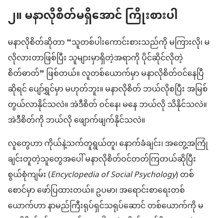
၂။ မနာလိုစိတ်မရှိအောင် ကြိုးစားပါ
မနာလိုစိတ်ဆိုတာ “သူတစ်ပါးကောင်းစားသည်ကို မကြားလို၊ မ
လိုလားတာဖြစ်ပြီး သူများမှာရှိတဲ့အရာကို ပိုင်ဆိုင်လိုတဲ့
စိတ်ဓာတ်” ဖြစ်တယ်။ လူတစ်ယောက်မှာ မနာလိုစိတ်ဝင်နေပြီ
ဆိုရင် ပျော်ရွှင်မှာ မဟုတ်ဘူး။ မနာလိုစိတ် ဘယ်လိုစပြီး အမြစ်
တွယ်လာနိုင်သလဲ။ အဲဒီစိတ် ဝင်နေ၊ မနေ ဘယ်လို သိနိုင်သလဲ။
အဲဒီစိတ်ကို ဘယ်လို ဖျောက်ဖျက်နိုင်သလဲ။
လူတွေဟာ ကိုယ်နဲ့သက်တူရွယ်တူ၊ နောက်ခံချင်း၊ အတွေ့အကြုံ
ချင်းတူတဲ့သူတွေအပေါ် မနာလိုစိတ်ဝင်တတ်ကြတယ်ဆိုပြီး
စွယ်စုံကျမ်း (
Encyclopedia of Social Psychology
) တစ်
စောင်မှာ ဖော်ပြထားတယ်။ ဥပမာ၊ အရောင်းစာရေးတစ်
ယောက်ဟာ နာမည်ကြီးရုပ်ရှင်သရုပ်ဆောင် တစ်ယောက်ကို မ