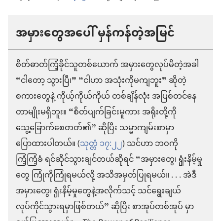
အမှားတွေအပေါ် မှန်ကန်တဲ့အမြင်
စိတ်ဓာတ်ကြံ့ခိုင်သူတစ်ယောက် အမှားတွေလုပ်မိတဲ့အခါ
“ငါတော့ သွားပြီ၊” “ငါဟာ အသုံးကိုမကျဘူး” ဆိုတဲ့
စကားတွေနဲ့ ကိုယ့်ကိုယ်ကိုယ် တစ်ချိန်လုံး အပြစ်တင်နေ
တာမျိုးမရှိဘူး။ “စိတ်ပျက်ခြင်းမူကား အရိုးတို့ကို
သွေ့ခြောက်စေတတ်၏” ဆိုပြီး သမ္မာကျမ်းစာမှာ
ပြောထားပါတယ်။ (
သုတ္တံ ၁၇:၂၂
) သင်ဟာ ဘဝကို
ကြံ့ကြံ့ခံ ရင်ဆိုင်သွားချင်တယ်ဆိုရင် “အမှားတွေ၊ ၡုံးနိမ့်မှု
တွေ ကြုံကိုကြုံရမယ်လို့ အသိအမှတ်ပြုရမယ်။ . . . အဲဒီ
အမှားတွေ၊ ၡုံးနိမ့်မှုတွေနဲ့အလိုက်သင့် သင်ရွေးချယ်
လုပ်ကိုင်သွားရမှာဖြစ်တယ်” ဆိုပြီး စာအုပ်တစ်အုပ် မှာ