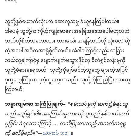
သူတို့နှစ်ယောက်လုံးဟာ ဆေးကုသမှု ခံယူနေကြပါတယ်။
ဒါပေမဲ့ သူတို့က ကိုယ့်ကျန်းမာရေးအခြေအနေအပေါ်မဟုတ်ဘဲ
ဘယ်လိုစိတ်သဘောထား ထားမလဲ၊ အချိန်ဘယ်လို သုံးမလဲ ဆို
တဲ့အပေါ် အဓိကအာရုံစိုက်တယ်။ အဲဒါကြောင့်လည်း တခြား
ဘယ်သူ့ကြောင့်မှ ပျောက်ပျက်မသွားနိုင်တဲ့ စိတ်ရွှင်လန်းမှုကို
သူတို့ခံစားနေရတယ်။ သူတို့ကိုချစ်ခင်တဲ့သူတွေ များတဲ့အပြင်
ဒုက္ခတွေကြုံလာရတဲ့သူတွေကလည်း သူတို့ကိုကြည့်ပြီး အားယူ
ကြတယ်။
သမ္မာကျမ်းစာ အကြံပြုချက်–
“စမ်းသပ်မှုကို ဆက်၍ခံရပ်သူ
သည် ပျော်ရွှင်၏။ အကြောင်းမူကား ထိုသူသည် နှစ်သက်တော်
မူခြင်း ခံရသောကြောင့် . . . ကတိပြုထားသည့် အသက်သရဖူ
ကို ရလိမ့်မည်။”
—
ယာကုပ် ၁:၁၂
။