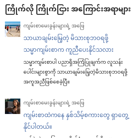
ကြိုက်လို ကြိုက်ငြား အကြောင်းအရာများ
ကျမ်းစာမေးခွန်းများရဲ့ အဖြေ
သာယာချမ်းမြေ့တဲ့ မိသားစုဘဝရဖို့
သမ္မာကျမ်းစာက ကူညီပေးနိုင်သလား
သမ္မာကျမ်းစာပါ ပညာရှိအကြံပြုချက်က လူသန်း
ပေါင်းများစွာကို သာယာချမ်းမြေ့တဲ့မိသားစုဘဝရဖို့
အကူအညီဖြစ်စေခဲ့ပြီ။
ကျမ်းစာမေးခွန်းများရဲ့ အဖြေ
ကျမ်းစာထဲကနေ နှစ်သိမ့်စကားတွေ ရှာတွေ့
နိုင်ပါတယ်။