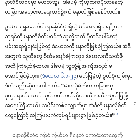
နာလိုစိတ်ဝင်မှာ မဟုတ်ဘူး။ ဒါပေမဲ့ ကိုယ့်ထက်ပိုသာနေတဲ့
တခြားအရောင်းစာရေးတစ်ဦးကို မနာလိုဖြစ်နေနိုင်တယ်။
ဥပမာ၊ ရှေးခေတ်ပါးရှားနိုင်ငံမှာရှိတဲ့ မင်းအရာရှိတချို့ဟာ
ဘုရင်ကို မနာလိုစိတ်မဝင်ဘဲ သူတို့ထက် ပိုထင်ပေါ်နေတဲ့
မင်းအရာရှိချင်းဖြစ်တဲ့ ဒံယေလကို မနာလိုဖြစ်ခဲ့ကြတယ်။ အဲဒီ
အတွက် သူတို့တွေ စိတ်မပျော်ခဲ့ကြဘူး၊ ဒံယေလကိုသတ်ဖို့
အထိ ကြံစည်ခဲ့တယ်။ ဒါပေမဲ့ သူတို့ရဲ့အကြံအစည် မ
အောင်မြင်ခဲ့ဘူး။ (
ဒံယေလ ၆:၁-၂၄
) ဖော်ပြခဲ့တဲ့ စွယ်စုံကျမ်းမှာ
ဒီလိုလည်းဆိုထားပါတယ်– “မနာလိုစိတ်က တခြားသူ
ဒုက္ခရောက်အောင် လုပ်တတ်တယ်ဆိုတာကို အသိအမှတ်ပြုဖို့
အရေးကြီးတယ်။
သမိုင်းတစ်လျှောက်မှာ အဲဒီလို မနာလိုစိတ်
တွေကြောင့် အကြမ်းဖက်လုပ်ရပ်များစွာ ဖြစ်ခဲ့တယ်။”
*
မနာလိုစိတ်ကြောင့် ကိုယ့်မှာ ရှိနေတဲ့ ကောင်းတာတွေကို