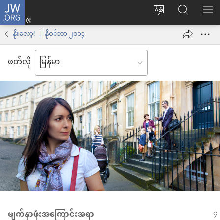
JW.ORG
Log
ဝ
JW.ORG
စာရ
in
က်
ရှာ
နိုးလော့! | နိုဝင်ဘာ ၂၀၁၄
(window
ဘ်
ပါ
အသစ်
ဖတ်လို
ဆိုက်
ဖွ
ဘာသာစကား
င့်
ကို
နေ
ပြောင်း
ပါ
ပါ
တယ်)
မျက်နှာဖုံးအကြောင်းအရာ