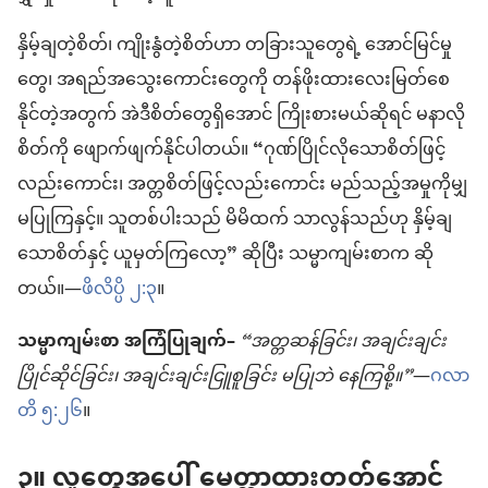
နှိမ့်ချတဲ့စိတ်၊ ကျိုးနွံတဲ့စိတ်ဟာ တခြားသူတွေရဲ့ အောင်မြင်မှု
တွေ၊ အရည်အသွေးကောင်းတွေကို တန်ဖိုးထားလေးမြတ်စေ
နိုင်တဲ့အတွက် အဲဒီစိတ်တွေရှိအောင် ကြိုးစားမယ်ဆိုရင် မနာလို
စိတ်ကို ဖျောက်ဖျက်နိုင်ပါတယ်။ “ဂုဏ်ပြိုင်လိုသောစိတ်ဖြင့်
လည်းကောင်း၊ အတ္တစိတ်ဖြင့်လည်းကောင်း မည်သည့်အမှုကိုမျှ
မပြုကြနှင့်။ သူတစ်ပါးသည် မိမိထက် သာလွန်သည်ဟု နှိမ့်ချ
သောစိတ်နှင့် ယူမှတ်ကြလော့” ဆိုပြီး သမ္မာကျမ်းစာက ဆို
တယ်။—
ဖိလိပ္ပိ ၂:၃
။
သမ္မာကျမ်းစာ အကြံပြုချက်–
“အတ္တဆန်ခြင်း၊ အချင်းချင်း
ပြိုင်ဆိုင်ခြင်း၊ အချင်းချင်းငြူစူခြင်း မပြုဘဲ နေကြစို့။”
—
ဂလာ
တိ ၅:၂၆
။
၃။ လူတွေအပေါ် မေတ္တာထားတတ်အောင်