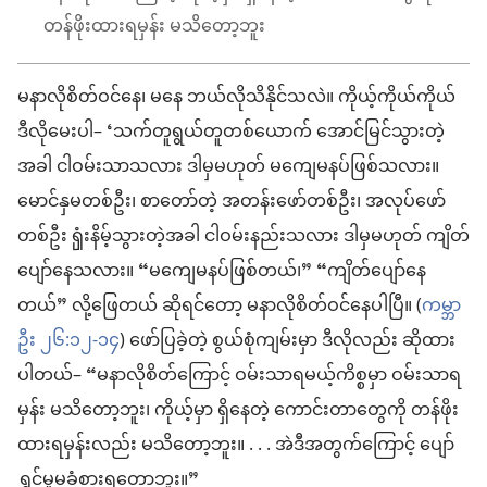
တန်ဖိုးထားရမှန်း မသိတော့ဘူး
မနာလိုစိတ်ဝင်နေ၊ မနေ ဘယ်လိုသိနိုင်သလဲ။ ကိုယ့်ကိုယ်ကိုယ်
ဒီလိုမေးပါ– ‘သက်တူရွယ်တူတစ်ယောက် အောင်မြင်သွားတဲ့
အခါ ငါဝမ်းသာသလား ဒါမှမဟုတ် မကျေမနပ်ဖြစ်သလား။
မောင်နှမတစ်ဦး၊ စာတော်တဲ့ အတန်းဖော်တစ်ဦး၊ အလုပ်ဖော်
တစ်ဦး ၡုံးနိမ့်သွားတဲ့အခါ ငါဝမ်းနည်းသလား ဒါမှမဟုတ် ကျိတ်
ပျော်နေသလား။ “မကျေမနပ်ဖြစ်တယ်၊” “ကျိတ်ပျော်နေ
တယ်” လို့ဖြေတယ် ဆိုရင်တော့ မနာလိုစိတ်ဝင်နေပါပြီ။ (
ကမ္ဘာ
ဦး ၂၆:၁၂-၁၄
) ဖော်ပြခဲ့တဲ့ စွယ်စုံကျမ်းမှာ ဒီလိုလည်း ဆိုထား
ပါတယ်– “မနာလိုစိတ်ကြောင့် ဝမ်းသာရမယ့်ကိစ္စမှာ ဝမ်းသာရ
မှန်း မသိတော့ဘူး၊ ကိုယ့်မှာ ရှိနေတဲ့ ကောင်းတာတွေကို တန်ဖိုး
ထားရမှန်းလည်း မသိတော့ဘူး။ . . . အဲဒီအတွက်ကြောင့် ပျော်
ရွှင်မှုမခံစားရတော့ဘူး။”