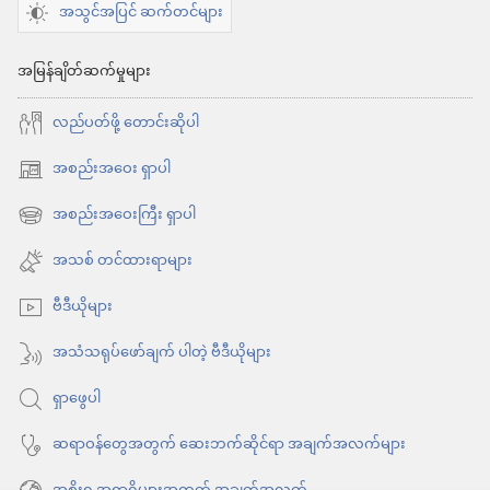
အသွင်အပြင် ဆက်တင်များ
လော့!
ပျော်
အမြန်ချိတ်ဆက်မှုများ
ရွှင်
လည်ပတ်ဖို့ တောင်းဆိုပါ
တဲ့
ဘဝ
အစည်းအဝေး ရှာပါ
(window
ကို
အသစ်
အစည်းအဝေးကြီး ရှာပါ
(window
ပိုင်ဆိုင်
ဖွ
အသစ်
အသစ် တင်ထားရာများ
စေ
င့်
ဖွ
နေ
တဲ့
ဗီဒီယိုများ
င့်
ပါ
သော့ချက်
နေ
အသံသရုပ်ဖော်ချက် ပါတဲ့ ဗီဒီယိုများ
တယ်)
များ
ပါ
ရှာဖွေပါ
တယ်)
ဆရာဝန်တွေအတွက် ဆေးဘက်ဆိုင်ရာ အချက်အလက်များ