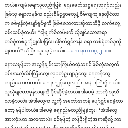
တယ်။ ကျမ်းရေးသူလည်းဖြစ်၊ ရှေးခေတ်အစ္စရေးဘုရင်လည်း
ဖြစ်သူ ရှောလမုန်က စည်းစိမ်ဥစ္စာတွေနဲ့ ဇိမ်ကျကျနေထိုင်တာ
က စစ်မှန်တဲ့ပျော်ရွှင်မှုကို ဖြစ်စေသလားဆိုတာသိဖို့ လက်တွေ့
စမ်းသပ်ခဲ့တယ်။ “ငါ့မျက်စိတပ်မက် လိုချင်သောအရာ
တစ်စုံတစ်ခုကိုမျှငါမငြင်း၊ ငါ့စိတ်ရွှင်လန်း စရာ တစ်စုံတစ်ခုကို
မျှမပယ်” ဆိုပြီး သူရေးခဲ့တယ်။ —
ဒေသနာ ၁:၁၃;
၂:၁၀
။
ရှောလမုန်ဟာ အလွန်ချမ်းသာကြွယ်ဝတဲ့ဘုရင်ဖြစ်တဲ့အတွက်
ခမ်းနားတဲ့အိမ်ကြီးတွေ၊ လှပတဲ့ဥယျာဉ်တွေ၊ ရေကန်တွေ
တည်ဆောက်တယ်၊ ကျေးကျွန်တွေလည်း အများကြီးရှိတယ်။
သူလိုချင်တာမှန်သမျှကို ပိုင်ဆိုင်ခဲ့တယ်။ ဒါပေမဲ့ ဘာကို သူသိ
လာခဲ့သလဲ။ အဲဒါတွေက သူ့ကို အတော်အတန် ပျော်ရွှင်စေခဲ့တာ
တော့ မှန်ပါတယ်။ ဒါပေမဲ့ ရေရှည်မတည်မြဲခဲ့ဘူး။ ‘အဲဒါတွေ
အားလုံးဟာ အလကားပဲ။ စစ်မှန်တဲ့ တန်ဖိုးရှိတဲ့အရာဆိုလို့ ဘာ