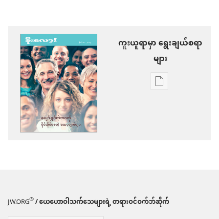
ကူးယူရာမှာ ရွေးချယ်စရာ
များ
စာပေ
ကူး
ယူ
ရာ
မှာ
ရွေးချယ်
စရာ
များ
®
JW.ORG
/ ယေဟောဝါသက်သေများရဲ့ တရားဝင်ဝက်ဘ်ဆိုက်
နိုး