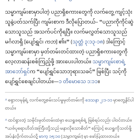
သမ္မာကျမ်းစာမှာပါတဲ့ ပညာရှိစကားတွေကို လက်တွေ့ ကျင့်သုံး
သူနဲ့ပတ်သက်ပြီး ကျမ်းစာက ဒီလိုပြောတယ်– “ပညာကိုကိုင်ဆွဲ
သောသူသည် အသက်ပင်ကိုရပြီ။ လက်မလွှတ်သောသူသည်
မင်္ဂလာရှိ [ပျော်ရွှင်၊
ကဘ
] ၏။” (
သုတ္တံ ၃:၁၃-၁၈
) ဒါကြောင့်
သမ္မာကျမ်းစာမှာ မှတ်တမ်းတင်ထားတဲ့ ပညာရှိစကားတွေကို
လေ့လာဆန်းစစ်ကြည့်ဖို့ အားပေးပါတယ်။
သမ္မာကျမ်းစာရဲ့
အာဘော်ရှင်
က “ပျော်ရွှင်သောဘုရားသခင်” ဖြစ်ပြီး သင့်ကို
ပျော်ရွှင်စေချင်ပါတယ်။—
၁ တိမောသေ ၁:၁၁
။
^
ရှောလမုန်ရဲ့ လက်တွေ့စမ်းသပ်မှုမှတ်တမ်းကို
ဒေသနာ ၂:၁-၁၁
မှာတွေ့နိုင်ပါ
တယ်။
^
ထင်ရှားတဲ့ သမိုင်းမှတ်တမ်းထဲမှာ ယေရှုခရစ်ရဲ့ ဖြစ်ရပ်လည်း ပါဝင်တယ်။
“ယဇ်ပုရောဟိတ်အကြီးတို့သည် မနာလိုသောစိတ်” ကြောင့် ယေရှုကိုသတ်ဖို့
အပ်နှံလိုက်တယ်လို့
မာကု ၁၅:၁၀
[
သမ္မာကျမ်း
] မှာ ဖော်ပြထားတယ်။