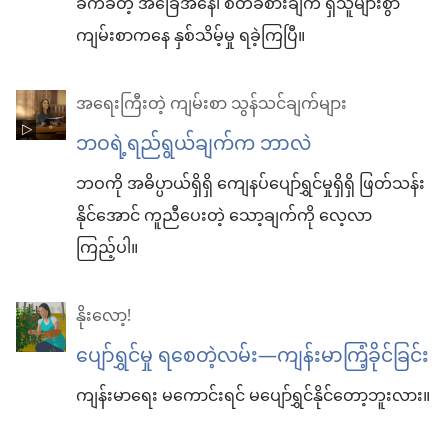
ခက်ခဲတဲ့ အခြေအနေ၊ စိတ်ခံစားချက် ရှိသူများစွာ
ကျမ်းစာကနေ နှစ်သိမ့်မှု ရခဲ့ကြပြီ။
အရေးကြီးတဲ့ ကျမ်းစာ သွန်သင်ချက်များ
ဘဝရဲ့ရည်ရွယ်ချက်က ဘာလဲ
ဘဝကို အဓိပ္ပာယ်ရှိရှိ ကျေနပ်ပျော်ရွှင်မှုရှိရှိ ဖြတ်သန်း
နိုင်အောင် ကူညီပေးတဲ့ သော့ချက်ကို လေ့လာ
ကြည့်ပါ။
နိုးလော့!
ပျော်ရွှင်မှု ရစေတဲ့လမ်း​—ကျန်းမာကြံ့ခိုင်ခြင်း
ကျန်းမာရေး မကောင်းရင် မပျော်ရွှင်နိုင်တော့ဘူးလား။