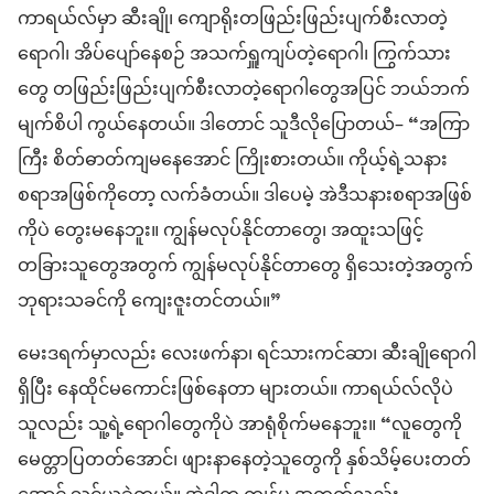
ကာရယ်လ်မှာ ဆီးချို၊ ကျောရိုးတဖြည်းဖြည်းပျက်စီးလာတဲ့
ရောဂါ၊ အိပ်ပျော်နေစဉ် အသက်ရှူကျပ်တဲ့ရောဂါ၊ ကြွက်သား
တွေ တဖြည်းဖြည်းပျက်စီးလာတဲ့ရောဂါတွေအပြင် ဘယ်ဘက်
မျက်စိပါ ကွယ်နေတယ်။ ဒါတောင် သူဒီလိုပြောတယ်– “အကြာ
ကြီး စိတ်ဓာတ်ကျမနေအောင် ကြိုးစားတယ်။ ကိုယ့်ရဲ့သနား
စရာအဖြစ်ကိုတော့ လက်ခံတယ်။ ဒါပေမဲ့ အဲဒီသနားစရာအဖြစ်
ကိုပဲ တွေးမနေဘူး။ ကျွန်မလုပ်နိုင်တာတွေ၊ အထူးသဖြင့်
တခြားသူတွေအတွက် ကျွန်မလုပ်နိုင်တာတွေ ရှိသေးတဲ့အတွက်
ဘုရားသခင်ကို ကျေးဇူးတင်တယ်။”
မေးဒရက်မှာလည်း လေးဖက်နာ၊ ရင်သားကင်ဆာ၊ ဆီးချိုရောဂါ
ရှိပြီး နေထိုင်မကောင်းဖြစ်နေတာ များတယ်။ ကာရယ်လ်လိုပဲ
သူလည်း သူ့ရဲ့ရောဂါတွေကိုပဲ အာရုံစိုက်မနေဘူး။ “လူတွေကို
မေတ္တာပြတတ်အောင်၊ ဖျားနာနေတဲ့သူတွေကို နှစ်သိမ့်ပေးတတ်