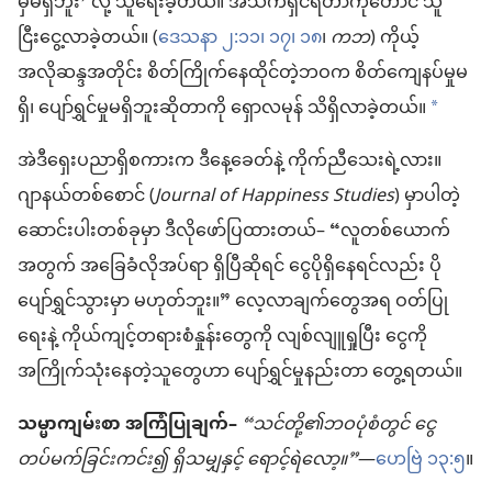
မှမရှိဘူး’ လို့ သူရေးခဲ့တယ်။ အသက်ရှင်ရတာကိုတောင် သူ
ငြီးငွေ့လာခဲ့တယ်။ (
ဒေသနာ ၂:၁၁၊
၁၇၊ ၁၈
၊
ကဘ
) ကိုယ့်
အလိုဆန္ဒအတိုင်း စိတ်ကြိုက်နေထိုင်တဲ့ဘဝက စိတ်ကျေနပ်မှုမ
ရှိ၊ ပျော်ရွှင်မှုမရှိဘူးဆိုတာကို ရှောလမုန် သိရှိလာခဲ့တယ်။
*
အဲဒီရှေးပညာရှိစကားက ဒီနေ့ခေတ်နဲ့ ကိုက်ညီသေးရဲ့လား။
ဂျာနယ်တစ်စောင် (
Journal of Happiness Studies
) မှာပါတဲ့
ဆောင်းပါးတစ်ခုမှာ ဒီလိုဖော်ပြထားတယ်– “လူတစ်ယောက်
အတွက် အခြေခံလိုအပ်ရာ ရှိပြီဆိုရင် ငွေပိုရှိနေရင်လည်း ပို
ပျော်ရွှင်သွားမှာ မဟုတ်ဘူး။” လေ့လာချက်တွေအရ ဝတ်ပြု
ရေးနဲ့ ကိုယ်ကျင့်တရားစံနှုန်းတွေကို လျစ်လျူရှုပြီး ငွေကို
အကြိုက်သုံးနေတဲ့သူတွေဟာ ပျော်ရွှင်မှုနည်းတာ တွေ့ရတယ်။
သမ္မာကျမ်းစာ အကြံပြုချက်–
“သင်တို့၏ဘဝပုံစံတွင် ငွေ
တပ်မက်ခြင်းကင်း၍ ရှိသမျှနှင့် ရောင့်ရဲလော့။”
—
ဟေဗြဲ ၁၃:၅
။