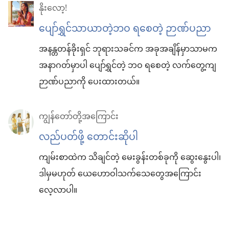
နိုးလော့!
ပျော်ရွှင်သာယာတဲ့ဘဝ ရစေတဲ့ ဉာဏ်ပညာ
အနန္တတန်ခိုးရှင် ဘုရားသခင်က အခုအချိန်မှာသာမက
အနာဂတ်မှာပါ ပျော်ရွှင်တဲ့ ဘဝ ရစေတဲ့ လက်တွေ့ကျ
ဉာဏ်ပညာကို ပေးထားတယ်။
ကျွန်တော်တို့အကြောင်း
လည်ပတ်ဖို့ တောင်းဆိုပါ
ကျမ်းစာထဲက သိချင်တဲ့ မေးခွန်းတစ်ခုကို ဆွေးနွေးပါ၊
ဒါမှမဟုတ် ယေဟောဝါသက်သေတွေအကြောင်း
လေ့လာပါ။