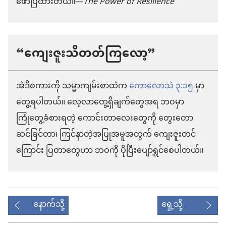
ဖော်ပြထားတယ်။—
The Power of Resilience
“ကျေးဇူးသိတတ်ကြလော့”
အဲဒီစကားကို သမ္မာကျမ်းစာထဲက
ကောလောသဲ ၃:၁၅
မှာ
တွေ့ရပါတယ်။ လေ့လာတွေ့ရှိချက်တွေအရ ဘဝမှာ
ကြုံတွေ့ခံစားရတဲ့ ကောင်းတာလေးတွေကို တွေးတော
ဆင်ခြင်တာ၊ ကြင်နာတဲ့အပြုအမူအတွက် ကျေးဇူးတင်
ကြောင်း ပြတာတွေဟာ ဘဝကို ပိုပြီးပျော်ရွှင်စေပါတယ်။
နောက်သို့
ရှေ့သို့