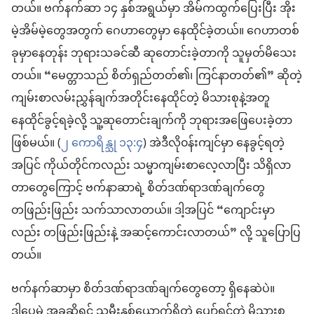
တယ်။ ဗက်နက်ဆာ ၁၄ နှစ်အရွယ်မှာ အိမ်ကထွက်ပြေးပြီး အိုး
မဲ့အိမ်မဲ့တွေအတွက် ဂေဟာတွေမှာ နေထိုင်ခဲ့တယ်။ ဂေဟာတစ်
ခုမှာနေတုန်း ဘုရားသခင်ဆီ ဆုတောင်းခဲ့တာကို သူမှတ်မိသေး
တယ်။ “မေတ္တာသည် စိတ်ရှည်တတ်၏၊ ကြင်နာတတ်၏” ဆိုတဲ့
ကျမ်းစာလမ်းညွှန်ချက်အတိုင်းနေထိုင်တဲ့ မိသားစုနဲ့အတူ
နေထိုင်ခွင့်ရခဲ့လို့ သူ့ဆုတောင်းချက်ကို ဘုရားအဖြေပေးခဲ့တာ
ဖြစ်မယ်။ (
၂ ကောရိန္သု ၁၃:၄
) အဲဒီလို၀န်းကျင်မှာ နေခွင့်ရတဲ့
အပြင် ကိုယ်တိုင်ကလည်း သမ္မာကျမ်းစာလေ့လာပြီး သိရှိလာ
တာတွေကြောင့် ဗက်နာဆာရဲ့ စိတ်ဒဏ်ရာဒဏ်ချက်တွေ
တဖြည်းဖြည်း သက်သာလာတယ်။ ဒါ့အပြင် “ကျောင်းမှာ
လည်း တဖြည်းဖြည်းနဲ့ အဆင့်ကောင်းလာတယ်” လို့ သူပြောပြ
တယ်။
ဗက်နက်ဆာမှာ စိတ်ဒဏ်ရာဒဏ်ချက်တွေတော့ ရှိနေဆဲပဲ။
ဒါပေမဲ့ အခုဆိုရင် သမီးနှစ်ယောက်ရှိတဲ့ ပျော်ရွှင်တဲ့ မိသားစု