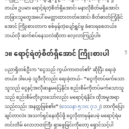
တယ်။ ဥပမာ၊ ရောင့်ရဲတဲ့စိတ်ရှိအောင်၊ မနာလိုစိတ်မရှိအောင်၊
တခြားသူတွေအပေါ် မေတ္တာထားတတ်အောင်၊ စိတ်ဓာတ်ကြံ့ခိုင်
အောင် ကြိုးစားတာက စစ်မှန်တဲ့ပျော်ရွှင်မှု ခံစားရစေတယ်။
ဘယ်လို ဆက်စပ်နေသလဲဆိုတာ လေ့လာကြည့်ပါ။
၁။ ရောင့်ရဲတဲ့စိတ်ရှိအောင် ကြိုးစားပါ
ပညာရှိတစ်ဦးက ‘ငွေသည် ကွယ်ကာတတ်၏’ ဆိုပြီး ရေးခဲ့
တယ်။ ဒါပေမဲ့ သူဒီလိုလည်း ရေးခဲ့တယ်– “ငွေကိုတပ်မက်သော
သူသည် ငွေနှင့်အလိုဆန္ဒမပြေနိုင်။ စည်းစိမ်ကိုတပ်မက်သောသူ
သည် စည်းစိမ်တိုးပွားသော်လည်း မရောင့်ရဲနိုင်။ ထိုအမှုအရာ
သည်လည်း အနတ္တဖြစ်၏။” (
ဒေသနာ ၅:၁၀;
၇:၁၂
) ဘာကိုပြော
ချင်တာလဲ။ အသက်ရှင်နေထိုင်ဖို့ ငွေလိုတာမှန်ပေမဲ့ မရောင့်ရဲမ
တင်းတိမ် လောဘတကြီး ရှာဖွေခြင်းကိုတော့ ရှောင်သင့်ပါ