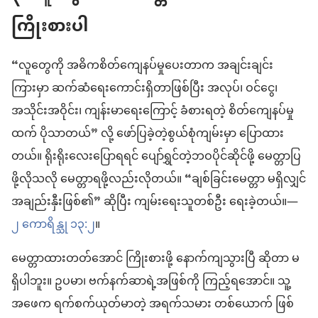
ကြိုးစားပါ
“လူတွေကို အဓိကစိတ်ကျေနပ်မှုပေးတာက အချင်းချင်း
ကြားမှာ ဆက်ဆံရေးကောင်းရှိတာဖြစ်ပြီး အလုပ်၊ ဝင်ငွေ၊
အသိုင်းအဝိုင်း၊ ကျန်းမာရေးကြောင့် ခံစားရတဲ့ စိတ်ကျေနပ်မှု
ထက် ပိုသာတယ်” လို့ ဖော်ပြခဲ့တဲ့စွယ်စုံကျမ်းမှာ ပြောထား
တယ်။ ရိုးရိုးလေးပြောရရင် ပျော်ရွှင်တဲ့ဘဝပိုင်ဆိုင်ဖို့ မေတ္တာပြ
ဖို့လိုသလို မေတ္တာရဖို့လည်းလိုတယ်။ “ချစ်ခြင်းမေတ္တာ မရှိလျှင်
အချည်းနှီးဖြစ်၏” ဆိုပြီး ကျမ်းရေးသူတစ်ဦး ရေးခဲ့တယ်။—
၂ ကောရိန္သု ၁၃:၂
။
မေတ္တာထားတတ်အောင် ကြိုးစားဖို့ နောက်ကျသွားပြီ ဆိုတာ မ
ရှိပါဘူး။ ဥပမာ၊ ဗက်နက်ဆာရဲ့အဖြစ်ကို ကြည့်ရအောင်။ သူ့
အဖေက ရက်စက်ယုတ်မာတဲ့ အရက်သမား တစ်ယောက် ဖြစ်