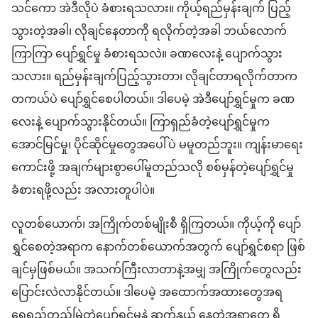
သင်ကော အဲဒီလိုပဲ ခံစားရသလား။ ကိုယ့်ရည်မှန်းချက် ပြည့်
သွားတဲ့အခါ၊ လိုချင်နေတာကို ရလိုက်တဲ့အခါ ဘယ်လောက်
ကြာကြာ ပျော်ရွှင်မှု ခံစားရသလဲ။ ခဏလေးနဲ့ ပျောက်သွား
သလား။ ရည်မှန်းချက်ပြည့်သွားတာ၊ လိုချင်တာရလိုက်တာက
တကယ်ပဲ ပျော်ရွှင်စေပါတယ်။ ဒါပေမဲ့ အဲဒီပျော်ရွှင်မှုက ခဏ
လေးနဲ့ ပျောက်သွားနိုင်တယ်။ ကြာရှည်ခံတဲ့ပျော်ရွှင်မှုက
အောင်မြင်မှု၊ ပိုင်ဆိုင်မှုတွေအပေါ်ပဲ မမူတည်ဘူး။ ကျန်းမာရေး
ကောင်းဖို့ အချက်များစွာပေါ်မူတည်သလို စစ်မှန်တဲ့ပျော်ရွှင်မှု
ခံစားရဖို့လည်း အလားတူပါပဲ။
လူတစ်ယောက်၊ အကြိုက်တစ်မျိုးစီ ရှိကြတယ်။ ကိုယ့်ကို ပျော်
ရွှင်စေတဲ့အရာက နောက်တစ်ယောက်အတွက် ပျော်ရွှင်စရာ ဖြစ်
ချင်မှဖြစ်မယ်။ အသက်ကြီးလာတာနဲ့အမျှ အကြိုက်တွေလည်း
ပြောင်းလဲလာနိုင်တယ်။ ဒါပေမဲ့ အထောက်အထားတွေအရ
ရေရှည်တည်မြဲတဲ့ပျော်ရွှင်မှုနဲ့ ဆက်နွှယ် နေတဲ့အရာတွေ ရှိ