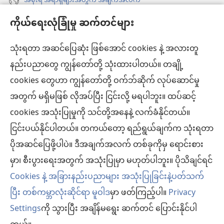
အစိုးရ အရာရှိများအတွက် အချက်အလက်
ကိုယ်ရေးလုံခြုံမှု ဆက်တင်များ
အကူအညီ
သုံးရတာ အဆင်ပြေဆုံး ဖြစ်အောင် cookies နဲ့ အလားတူ
အလှူငွေ
(window
နည်းပညာတွေ ကျွန်တော်တို့ သုံးထားပါတယ်။ တချို့
အသစ်
ကင်းမျှော်စင် အွန်လိုင်းစာကြည့်တိုက်™
cookies တွေဟာ ကျွန်တော်တို့ ဝက်ဘ်ဆိုက် လုပ်ဆောင်မှု
ဖွ
(window
င့်
အတွက် မရှိမဖြစ် လိုအပ်ပြီး ငြင်းလို့ မရပါဘူး။ ထပ်ဆင့်
အသစ်
®
JW Hub
နေ
(window
ဖွ
cookies အသုံးပြုမှုကို သင်တို့အနေနဲ့ လက်ခံနိုင်တယ်။
ပါ
အသစ်
င့်
ငြင်းပယ်နိုင်ပါတယ်။ တကယ်တော့ ရည်ရွယ်ချက်က သုံးရတာ
®
JW Library
တယ်)
ဖွ
နေ
ပိုအဆင်ပြေဖို့ပါပဲ။ ဒီအချက်အလက် တစ်ခုကိုမှ ရောင်းစား
င့်
ပါ
ကင်းမျှော်စင် စာကြည့်တိုက်
မှာ၊ စီးပွားရေးအတွက် အသုံးပြုမှာ မဟုတ်ပါဘူး။ ပိုသိချင်ရင်
နေ
တယ်)
ပါ
Cookies နဲ့ အခြားနည်းပညာများ အသုံးပြုခြင်းနဲ့ပတ်သက်
တယ်)
ပြီး တစ်ကမ္ဘာလုံးဆိုင်ရာ မူဝါဒ
မှာ ဖတ်ကြည့်ပါ။
Privacy
Settings
ကို သွားပြီး အချိန်မရွေး ဆက်တင် ပြောင်းနိုင်ပါ
Copyright
© 2026 Watch Tower Bible and Tract Society of Pennsylvania.
လိုက်နာရန် စည်းကမ်းများ
|
ကိုယ်ရေးလုံခြုံမှု မူဝါဒ
|
ကိုယ်ရေးလုံခြုံမှု ဆက်