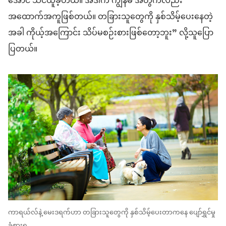
အောင် သင်ယူခဲ့တယ်။ အဲဒါက ကျွန်မ အတွက်လည်း
အထောက်အကူဖြစ်တယ်။ တခြားသူတွေကို နှစ်သိမ့်ပေးနေတဲ့
အခါ ကိုယ့်အကြောင်း သိပ်မစဉ်းစားဖြစ်တော့ဘူး” လို့သူပြော
ပြတယ်။
ကာရယ်လ်နဲ့ မေးဒရက်ဟာ တခြားသူတွေကို နှစ်သိမ့်ပေးတာကနေ ပျော်ရွှင်မှု
ခံစားရ