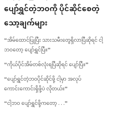
ပျော်ရွှင်တဲ့ဘဝကို ပိုင်ဆိုင်စေတဲ့
သော့ချက်များ
“အိမ်ထောင်ပြုပြီး သားသမီးတွေရှိလာပြီဆိုရင် ငါ့
ဘဝတော့ ပျော်ရွှင်ပြီ။”
“ကိုယ်ပိုင်အိမ်တစ်လုံးရပြီဆိုရင် ပျော်ပြီ။”
“ပျော်ရွှင်တဲ့ဘ၀ပိုင်ဆိုင်ဖို့ ငါ့မှာ အလုပ်
ကောင်းကောင်းရှိဖို့ပဲ လိုတယ်။”
“ငါ့ဘဝ ပျော်ရွှင်ဖို့ကတော့ . . .”