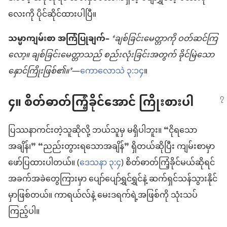
လေးကို ပိုင်ဆိုင်ထားပါပြီ။
သမ္မာကျမ်းစာ အကြံပြုချက်–
‘ချစ်ခြင်းမေတ္တာကို ဝတ်ဆင်ကြ
လော့။ ချစ်ခြင်းမေတ္တာသည် စည်းလုံးခြင်းအတွက် ခိုင်မြဲသော
နှောင်ကြိုးဖြစ်၏။’
—
ကောလောသဲ ၃:၁၄
။
၄။ စိတ်ဓာတ်ကြံ့ခိုင်အောင် ကြိုးစားပါ
ပြဿနာကင်းတဲ့သူဆိုလို့ ဘယ်သူမှ မရှိပါဘူး။ “ငိုရသော
အချိန်၊” “ညည်းတွားရသောအချိန်” ရှိတယ်ဆိုပြီး ကျမ်းစာမှာ
ဖော်ပြထားပါတယ်။ (
ဒေသနာ ၃:၄
) စိတ်ဓာတ်ကြံ့ခိုင်မယ်ဆိုရင်
အခက်အခဲတွေကြားမှာ ပျော်ပျော်ရွှင်ရွှင်နဲ့ ဆက်ရှင်သန်သွားနိုင်
မှာဖြစ်တယ်။ ကာရယ်လ်နဲ့ မေးဒရက်ရဲ့အဖြစ်ကို သုံးသပ်
ကြည့်ပါ။