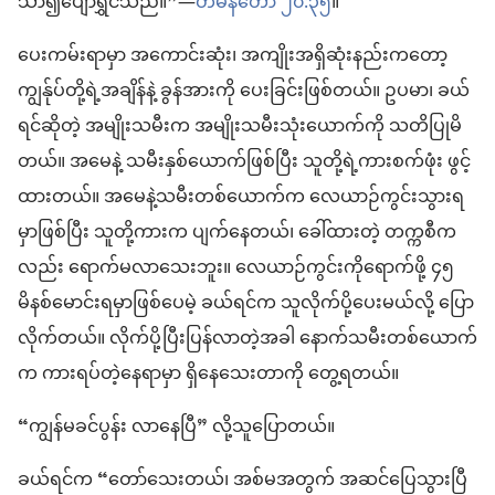
သာ၍ပျော်ရွှင်သည်။”—
တမန်တော် ၂၀:၃၅
။
ပေးကမ်းရာမှာ အကောင်းဆုံး၊ အကျိုးအရှိဆုံးနည်းကတော့
ကျွန်ုပ်တို့ရဲ့အချိန်နဲ့ ခွန်အားကို ပေးခြင်းဖြစ်တယ်။ ဥပမာ၊ ခယ်
ရင်ဆိုတဲ့ အမျိုးသမီးက အမျိုးသမီးသုံးယောက်ကို သတိပြုမိ
တယ်။ အမေနဲ့ သမီးနှစ်ယောက်ဖြစ်ပြီး သူတို့ရဲ့ကားစက်ဖုံး ဖွင့်
ထားတယ်။ အမေနဲ့သမီးတစ်ယောက်က လေယာဉ်ကွင်းသွားရ
မှာဖြစ်ပြီး သူတို့ကားက ပျက်နေတယ်၊ ခေါ်ထားတဲ့ တက္ကစီက
လည်း ရောက်မလာသေးဘူး။ လေယာဉ်ကွင်းကိုရောက်ဖို့ ၄၅
မိနစ်မောင်းရမှာဖြစ်ပေမဲ့ ခယ်ရင်က သူလိုက်ပို့ပေးမယ်လို့ ပြော
လိုက်တယ်။ လိုက်ပို့ပြီးပြန်လာတဲ့အခါ နောက်သမီးတစ်ယောက်
က ကားရပ်တဲ့နေရာမှာ ရှိနေသေးတာကို တွေ့ရတယ်။
“ကျွန်မခင်ပွန်း လာနေပြီ” လို့သူပြောတယ်။
ခယ်ရင်က “တော်သေးတယ်၊ အစ်မအတွက် အဆင်ပြေသွားပြီ