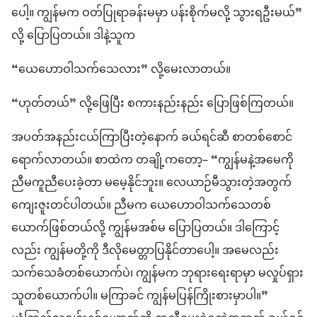
ပေါ့။ ကျွန်မက ဝတ်ပြုရာခန်းမမှာ ပန်းစိုက်မလို့ သွားရဦးမယ်”
လို့ ပြောပြတယ်။ ဒါနဲ့သူက
“ယေဟောဝါသက်သေလား” လို့မေးလာတယ်။
“ဟုတ်တယ်” လို့ဖြေပြီး စကားနည်းနည်း ပြောဖြစ်ကြတယ်။
အပတ်အနည်းငယ်ကြာပြီးတဲ့နောက် ခယ်ရင်ဆီ စာတစ်စောင်
ရောက်လာတယ်။ စာထဲက တချို့ကတော့– “ကျွန်မနဲ့အမေကို
ညီမကူညီပေးခဲ့တာ မမေ့နိုင်ဘူး။ လေယာဉ်မီသွားတဲ့အတွက်
ကျေးဇူးတင်ပါတယ်။ ညီမက ယေဟောဝါသက်သေတစ်
ယောက်ဖြစ်တယ်လို့ ကျွန်မအစ်မ ပြောပြတယ်။ ဒါကြောင့်
လည်း ကျွန်မတို့ကို ဒီလိုမေတ္တာပြနိုင်တာပေါ့။ အမေလည်း
သက်သေခံတစ်ယောက်ပဲ၊ ကျွန်မက ဘုရားရေးရာမှာ မလှုပ်ရှား
သူတစ်ယောက်ပါ။ မကြာခင် ကျွန်မပြန်ကြိုးစားမှာပါ။”