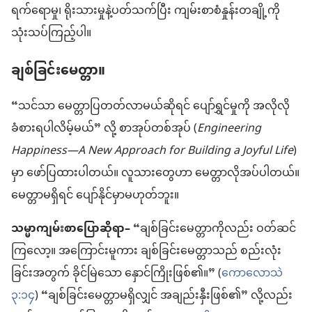
ရက်ရောမှု၊ ရိုးသားမှုနဲ့ပတ်သက်ပြီး ကျမ်းစာစံနှုန်းတချို့ကို
သုံးသပ်ကြည့်ပါ။
ချစ်ခြင်းမေတ္တာ။
“သင်သာ မေတ္တာပြတတ်လာမယ်ဆိုရင် ပျော်ရွှင်မှုကို အလိုလို
ခံစားရပါလိမ့်မယ်” လို့ စာအုပ်တစ်အုပ် (
Engineering
Happiness—A New Approach for Building a Joyful Life
)
မှာ ဖော်ပြထားပါတယ်။ လူသားတွေဟာ မေတ္တာလိုအပ်ပါတယ်။
မေတ္တာမရှိရင် ပျော်နိုင်မှာမဟုတ်ဘူး။
သမ္မာကျမ်းစာပြောဆိုရာ–
“ချစ်ခြင်းမေတ္တာကိုလည်း ဝတ်ဆင်
ကြလော့။ အကြောင်းမူကား ချစ်ခြင်းမေတ္တာသည် စည်းလုံး
ခြင်းအတွက် ခိုင်မြဲသော နှောင်ကြိုးဖြစ်၏။” (
ကောလောသဲ
၃:၁၄
) “ချစ်ခြင်းမေတ္တာမရှိလျှင် အချည်းနှီးဖြစ်၏” လို့လည်း