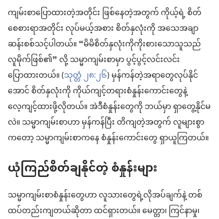
ကျမ်းစာပြောထားတဲ့အတိုင်း ဖြစ်နေတဲ့အတွက် ကိုယ့်ရဲ့ စိတ်
စေစားရာအတိုင်း လုပ်မယ့်အစား စိတ်နှလုံးကို အသေအချာ
ဆန်းစစ်သင့်ပါတယ်။ “မိမိစိတ်နှလုံးကိုကိုးစားသောသူသည်
လူမိုက်ဖြစ်၏” လို့ သမ္မာကျမ်းစာမှာ ပွင့်ပွင့်လင်းလင်း
ပြောထားတယ်။ (
သုတ္တံ ၂၈:၂၆
) မှန်ကန်တဲ့အရာတွေလုပ်နိုင်
အောင် စိတ်နှလုံးကို ကိုယ်ကျင့်တရားစံနှုန်းကောင်းတွေနဲ့
လေ့ကျင့်ထားဖို့လိုတယ်။ အဲဒီစံနှုန်းတွေကို ဘယ်မှာ ရှာတွေ့နိုင်မ
လဲ။ သမ္မာကျမ်းစာဟာ မှန်ကန်ပြီး တိကျတဲ့အတွက် လူများစွာ
ကတော့ သမ္မာကျမ်းစာကနေ စံနှုန်းကောင်းတွေ ရှာယူကြတယ်။
ယုံကြည်စိတ်ချနိုင်တဲ့ စံနှုန်းများ
သမ္မာကျမ်းစာစံနှုန်းတွေဟာ လူသားတွေရဲ့လိုအပ်ချက်နဲ့ တစ်
ထပ်တည်းကျတယ်ဆိုတာ ထင်ရှားတယ်။ မေတ္တာ၊ ကြင်နာမှု၊