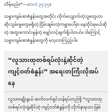
လိမ့်မည်။”—
ဆာလံ ၃၇:၃၄
။
သမ္မာကျမ်းစာစံနှုန်းတွေအတိုင်း လိုက်လျှောက်တဲ့သူတွေဟာ
ဆိုးသွမ်းမှုတွေမရှိတဲ့ ငြိမ်းချမ်းတဲ့ကမ္ဘာပေါ်မှာ နေထိုင်ရမယ်ဆို
တဲ့ အထူးကောင်းမွန်တဲ့ မျှော်လင့်ချက်ရှိပါတယ်။ ဒါကြောင့်
သမ္မာကျမ်းစာစံနှုန်းတွေကို လေ့လာကြည့်ပါ။
“လူသားထုတစ်ရပ်လုံးနဲ့ဆိုင်တဲ့
ကျင့်ဝတ်စံနှုန်း” အရေးတကြီးလိုအပ်
နေ
လူသားမျိုးနွယ် ဆက်လက်ရှင်သန်ရပ်တည်ဖို့ “လူသားထု
တစ်ရပ်လုံးနဲ့ဆိုင်တဲ့ ကျင့်ဝတ်စံနှုန်းကို လိုက်နာမှသာ ဖြစ်