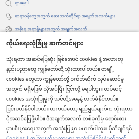
ရှာဖွေပါ
တယ်)
ဆရာဝန်တွေအတွက် ဆေးဘက်ဆိုင်ရာ အချက်အလက်များ
အစိုးရ အရာရှိများအတွက် အချက်အလက်
ကိုယ်ရေးလုံခြုံမှု ဆက်တင်များ
အကူအညီ
သုံးရတာ အဆင်ပြေဆုံး ဖြစ်အောင် cookies နဲ့ အလားတူ
အလှူငွေ
(window
နည်းပညာတွေ ကျွန်တော်တို့ သုံးထားပါတယ်။ တချို့
အသစ်
ကင်းမျှော်စင် အွန်လိုင်းစာကြည့်တိုက်™
cookies တွေဟာ ကျွန်တော်တို့ ဝက်ဘ်ဆိုက် လုပ်ဆောင်မှု
ဖွ
(window
င့်
အတွက် မရှိမဖြစ် လိုအပ်ပြီး ငြင်းလို့ မရပါဘူး။ ထပ်ဆင့်
အသစ်
®
JW Hub
နေ
(window
ဖွ
cookies အသုံးပြုမှုကို သင်တို့အနေနဲ့ လက်ခံနိုင်တယ်။
ပါ
အသစ်
င့်
ငြင်းပယ်နိုင်ပါတယ်။ တကယ်တော့ ရည်ရွယ်ချက်က သုံးရတာ
®
JW Library
တယ်)
ဖွ
နေ
ပိုအဆင်ပြေဖို့ပါပဲ။ ဒီအချက်အလက် တစ်ခုကိုမှ ရောင်းစား
င့်
ပါ
ကင်းမျှော်စင် စာကြည့်တိုက်
မှာ၊ စီးပွားရေးအတွက် အသုံးပြုမှာ မဟုတ်ပါဘူး။ ပိုသိချင်ရင်
နေ
တယ်)
ပါ