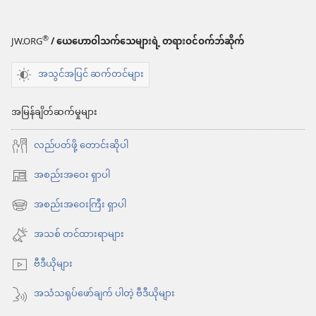
စရာ
များ
®
JW.ORG
/ ယေဟောဝါသက်သေများရဲ့ တရားဝင်ဝက်ဘ်ဆိုက်
နိုး
အသွင်အပြင် ဆက်တင်များ
လော့!
အမှန်
အမြန်ချိတ်ဆက်မှုများ
တကယ်
လည်ပတ်ဖို့ တောင်းဆိုပါ
အကျိုးပြု
တဲ့
အစည်းအဝေး ရှာပါ
(window
ကိုယ်ကျင့်တရား
အသစ်
အစည်းအဝေးကြီး ရှာပါ
(window
စံနှုန်း
ဖွ
အသစ်
အသစ် တင်ထားရာများ
များ
င့်
ဖွ
နေ
ဗီဒီယိုများ
င့်
ပါ
နေ
အသံသရုပ်ဖော်ချက် ပါတဲ့ ဗီဒီယိုများ
တယ်)
ပါ