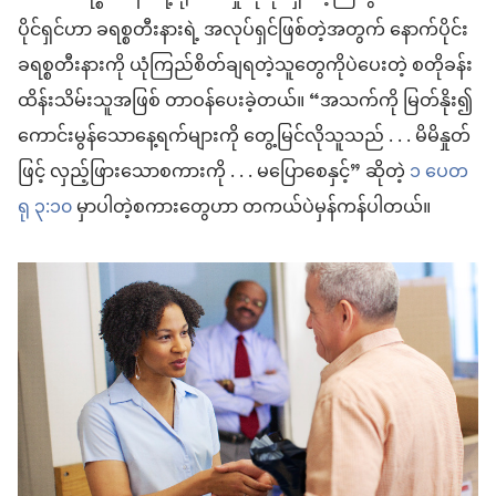
ပိုင်ရှင်ဟာ ခရစ္စတီးနားရဲ့ အလုပ်ရှင်ဖြစ်တဲ့အတွက် နောက်ပိုင်း
ခရစ္စတီးနားကို ယုံကြည်စိတ်ချရတဲ့သူတွေကိုပဲပေးတဲ့ စတိုခန်း
ထိန်းသိမ်းသူအဖြစ် တာဝန်ပေးခဲ့တယ်။ “အသက်ကို မြတ်နိုး၍
ကောင်းမွန်သောနေ့ရက်များကို တွေ့မြင်လိုသူသည် . . . မိမိနှုတ်
ဖြင့် လှည့်ဖြားသောစကားကို . . . မပြောစေနှင့်” ဆိုတဲ့
၁ ပေတ
ရု ၃:၁၀
မှာပါတဲ့စကားတွေဟာ တကယ်ပဲမှန်ကန်ပါတယ်။