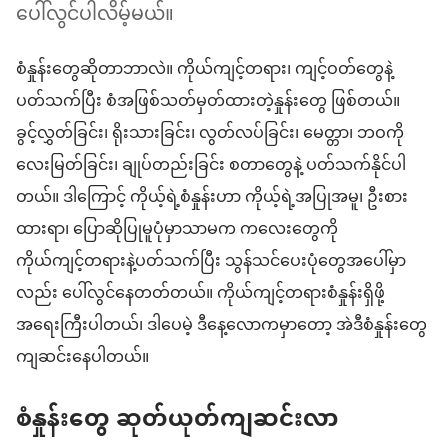
ပေါ်လွင်ပါလိမ့်မယ်။
စံနှုန်းတွေဆိုတာဘာလဲ။ ကိုယ်ကျင့်တရား၊ ကျင့်ဝတ်တွေနဲ့
ပတ်သက်ပြီး စံအဖြစ်သတ်မှတ်ထားတဲ့နှုန်းတွေ ဖြစ်တယ်။
ခွင့်လွှတ်ခြင်း၊ ရိုးသားခြင်း၊ လွတ်လပ်ခြင်း၊ မေတ္တာ၊ ဘဝကို
လေးမြတ်ခြင်း၊ ချုပ်တည်းခြင်း စတာတွေနဲ့ ပတ်သက်နိုင်ပါ
တယ်။ ဒါကြောင့် ကိုယ့်ရဲ့စံနှုန်းဟာ ကိုယ့်ရဲ့အပြုအမူ၊ ဦးစား
ထားရာ၊ ပြောဆိုပြုမူပုံမှာသာမက ကလေးတွေကို
ကိုယ်ကျင့်တရားနဲ့ပတ်သက်ပြီး သွန်သင်ပေးပုံတွေအပေါ်မှာ
လည်း ပေါ်လွင်နေတတ်တယ်။ ကိုယ်ကျင့်တရားစံနှုန်းရှိဖို့
အရေးကြီးပါတယ်၊ ဒါပေမဲ့ ဒီနေ့လောကမှာတော့ အဲဒီစံနှုန်းတွေ
ကျဆင်းနေပါတယ်။
စံနှုန်းတွေ ဆုတ်ယုတ်ကျဆင်းလာ