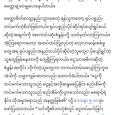
မေတ္တာနဲ့ ဝေမျှပေးနေပါတယ်။
မေတ္တာစိတ်လျော့နည်းသွားစေတဲ့ ရန်သူကတော့ ရုပ်ပစ္စည်း
တပ်မက်တဲ့စိတ်ဖြစ်တယ်။ ရုပ်ပစ္စည်းပိုင်ဆိုင်ရင်ပျော်ရွှင်မယ်
ဆိုတဲ့အချက်ကို အကောင်းဆုံးစံနှုန်းလို့ သတ်မှတ်လာကြတယ်။
အံ့ဩစရာကတော့၊ အထပ်ထပ်ပြုလုပ်တဲ့ လေ့လာဆန်းစစ်မှု
တွေအရ ရုပ်ပစ္စည်းအနည်းငယ်ပိုင်ဆိုင်တဲ့သူတွေပဲ ပိုပျော်ရွှင်တဲ့
သူတွေဖြစ်နေတာကို တွေ့ရှိကြရတယ်။ ငွေသာအဓိကဆိုတဲ့
စံနှုန်းအတိုင်း လိုက်တဲ့သူတွေဟာ တကယ်တမ်းမပျော်ကြဘူး။
အဲဒါကို သမ္မာကျမ်းစာကလည်း ထောက်ခံပါတယ်။ ‘ငွေကို
တပ်မက်သောသူသည် ငွေနှင့်အလိုဆန္ဒမပြေနိုင်။ စည်းစိမ်ကို
တပ်မက်သောသူသည် စည်းစိမ်တိုးပွားသော်လည်း မရောင့်ရဲ
နိုင်။ ထိုအမှုအရာသည် အနတ္တဖြစ်၏’ လို့
ဒေသနာ ၅:၁၀
မှာ
ဖော်ပြထားတယ်။ “သင်တို့၏ဘဝပုံစံတွင် ငွေတပ်မက်ခြင်း