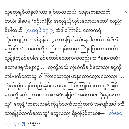
လူတွေရဲ့စိတ်နှလုံးဟာ ချစ်တတ်တယ်၊ သနားစာနာတတ်
တယ်၊ ဒါပေမဲ့ ‘စဉ်းလဲပြီး အလွန်ယိုယွင်းသောသဘော’ လည်း
ရှိပါတယ်။ (
ယေရမိ ၁၇:၉
) အဲဒါကြောင့်ပဲ လောကရဲ့
ကိုယ်ကျင့်တရားစံနှုန်းတွေဟာ ပြောင်းလဲနေပါတယ်။ အဲဒီလို
ပြောင်းလဲလာမယ်လို့လည်း ကျမ်းစာမှာ ကြိုပြောထားတယ်။
လွန်ခဲ့တဲ့နှစ်ပေါင်း နှစ်ထောင်လောက်ကတည်းက “နောက်ဆုံး
သောနေ့ရက်များ၌ . . . လူတို့သည် ကိုယ်ကိုချစ်သောသူ၊ ငွေကို
တပ်မက်သောသူ၊ ဝါကြွားသောသူ၊ မာနထောင်လွှားသောသူ၊ . . .
ကိုယ်ကိုမချုပ်တည်းနိုင်သောသူ၊ ကြမ်းကြုတ်သောသူ” ဖြစ်
မယ်လို့ ဖော်ပြထားတယ်။ အဲဒီအပြင် “အကောင်းကိုမုန်းသော
သူ” တွေနဲ့ ‘ဘုရားသခင်ကိုနှစ်သက်သည်ထက် အပျော်အပါးကို
သာ၍နှစ်သက်သောသူ’ တွေလည်း ရှိမှာဖြစ်တယ်။—
၂ တိမော
သေ ၃:၁-၅
၊
သမ္မာ။