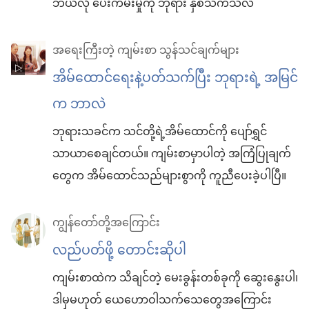
ဘယ်လို ပေးကမ်းမှုကို ဘုရား နှစ်သက်သလဲ
အရေးကြီးတဲ့ ကျမ်းစာ သွန်သင်ချက်များ
အိမ်ထောင်ရေးနဲ့ပတ်သက်ပြီး ဘုရားရဲ့ အမြင်
က ဘာလဲ
ဘုရားသခင်က သင်တို့ရဲ့အိမ်ထောင်ကို ပျော်ရွှင်
သာယာစေချင်တယ်။ ကျမ်းစာမှာပါတဲ့ အကြံပြုချက်
တွေက အိမ်ထောင်သည်များစွာကို ကူညီပေးခဲ့ပါပြီ။
ကျွန်တော်တို့အကြောင်း
လည်ပတ်ဖို့ တောင်းဆိုပါ
ကျမ်းစာထဲက သိချင်တဲ့ မေးခွန်းတစ်ခုကို ဆွေးနွေးပါ၊
ဒါမှမဟုတ် ယေဟောဝါသက်သေတွေအကြောင်း