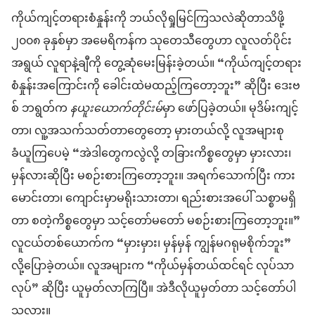
ကိုယ်ကျင့်တရားစံနှုန်းကို ဘယ်လိုရှုမြင်ကြသလဲဆိုတာသိဖို့
၂၀၀၈ ခုနှစ်မှာ အမေရိကန်က သုတေသီတွေဟာ လူလတ်ပိုင်း
အရွယ် လူရာနဲ့ချီကို တွေ့ဆုံမေးမြန်းခဲ့တယ်။ “ကိုယ်ကျင့်တရား
စံနှုန်းအကြောင်းကို ခေါင်းထဲမထည့်ကြတော့ဘူး” ဆိုပြီး ဒေးဗ
စ် ဘရွတ်က
နယူးယောက်တိုင်းမ်
မှာ ဖော်ပြခဲ့တယ်။ မုဒိမ်းကျင့်
တာ၊ လူ့အသက်သတ်တာတွေတော့ မှားတယ်လို့ လူအများစု
ခံယူကြပေမဲ့ “အဲဒါတွေကလွဲလို့ တခြားကိစ္စတွေမှာ မှားလား၊
မှန်လားဆိုပြီး မစဉ်းစားကြတော့ဘူး။ အရက်သောက်ပြီး ကား
မောင်းတာ၊ ကျောင်းမှာမရိုးသားတာ၊ ရည်းစားအပေါ် သစ္စာမရှိ
တာ စတဲ့ကိစ္စတွေမှာ သင့်တော်မတော် မစဉ်းစားကြတော့ဘူး။”
လူငယ်တစ်ယောက်က “မှားမှား၊ မှန်မှန် ကျွန်မဂရုမစိုက်ဘူး”
လို့ပြောခဲ့တယ်။ လူအများက “ကိုယ်မှန်တယ်ထင်ရင် လုပ်သာ
လုပ်” ဆိုပြီး ယူမှတ်လာကြပြီ။ အဲဒီလိုယူမှတ်တာ သင့်တော်ပါ
သလား။