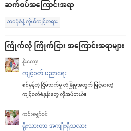
ဆက်စပ်အကြောင်းအရာ
ဘဝပုံစံနဲ့ ကိုယ်ကျင့်တရား
ကြိုက်လို ကြိုက်ငြား အကြောင်းအရာများ
နိုးလော့!
ကျင့်ဝတ် ပညာရေး
စစ်မှန်တဲ့ ငြိမ်သက်မှု လုံခြုံမှုအတွက် မြင့်မားတဲ့
ကျင့်ဝတ်စံနှုန်းတွေ လိုအပ်တယ်။
ကင်းမျှော်စင်
ရိုးသားတာ အကျိုးရှိသလား