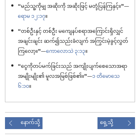
“မည်သူ့ကိုမျှ အဆိုးကို အဆိုးဖြင့် မတုံ့ပြန်ကြနှင့်။”—
ရောမ ၁၂:၁၇
။
“တစ်ဦးနှင့် တစ်ဦး မကျေနပ်စရာအကြောင်းရှိလျှင်
အချင်းချင်း ဆက်၍သည်းခံလျက် အကြွင်းမဲ့ခွင့်လွှတ်
ကြလော့။”—
ကောလောသဲ ၃:၁၃
။
“ငွေကိုတပ်မက်ခြင်းသည် အကျိုးပျက်စေသောအရာ
အမျိုးမျိုး၏ မူလအမြစ်ဖြစ်၏။”—
၁ တိမောသေ
၆:၁၀
။
နောက်သို့
ရှေ့သို့