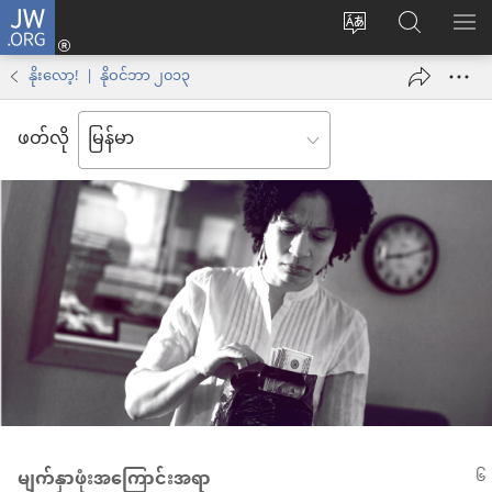
JW.ORG
Log
ဝ
JW.ORG
စာရ
in
က်
ရှာ
နိုးလော့! | နိုဝင်ဘာ ၂၀၁၃
(window
ဘ်
ပါ
အသစ်
ဖတ်လို
ဆိုက်
ဖွ
ဘာသာစကား
င့်
ကို
နေ
ပြောင်း
ပါ
ပါ
တယ်)
မျက်နှာဖုံးအကြောင်းအရာ