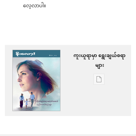
လေ့လာပါ။
ကူးယူရာမှာ ရွေးချယ်စရာ
များ
စာပေ
ကူး
ယူ
ရာ
မှာ
ရွေးချယ်