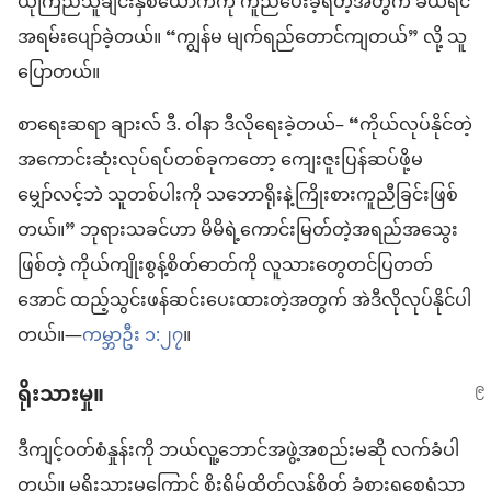
ယုံကြည်သူချင်းနှစ်ယောက်ကို ကူညီပေးခဲ့ရတဲ့အတွက် ခယ်ရင်
အရမ်းပျော်ခဲ့တယ်။ “ကျွန်မ မျက်ရည်တောင်ကျတယ်” လို့ သူ
ပြောတယ်။
စာရေးဆရာ ချားလ် ဒီ. ဝါနာ ဒီလိုရေးခဲ့တယ်– “ကိုယ်လုပ်နိုင်တဲ့
အကောင်းဆုံးလုပ်ရပ်တစ်ခုကတော့ ကျေးဇူးပြန်ဆပ်ဖို့မ
မျှော်လင့်ဘဲ သူတစ်ပါးကို သဘောရိုးနဲ့ကြိုးစားကူညီခြင်းဖြစ်
တယ်။” ဘုရားသခင်ဟာ မိမိရဲ့ကောင်းမြတ်တဲ့အရည်အသွေး
ဖြစ်တဲ့ ကိုယ်ကျိုးစွန့်စိတ်ဓာတ်ကို လူသားတွေတင်ပြတတ်
အောင် ထည့်သွင်းဖန်ဆင်းပေးထားတဲ့အတွက် အဲဒီလိုလုပ်နိုင်ပါ
တယ်။—
ကမ္ဘာဦး ၁:၂၇
။
ရိုးသားမှု။
ဒီကျင့်ဝတ်စံနှုန်းကို ဘယ်လူ့ဘောင်အဖွဲ့အစည်းမဆို လက်ခံပါ
တယ်။ မရိုးသားမှုကြောင့် စိုးရိမ်ထိတ်လန့်စိတ် ခံစားရစေရုံသာ