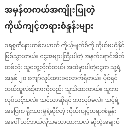
အမှန်တကယ်အကျိုးပြုတဲ့
ကိုယ်ကျင့်တရားစံနှုန်းများ
ခရစ္စတီးနားတစ်ယောက် ကိုယ့်မျက်စိကို ကိုယ်မယုံနိုင်
ဖြစ်သွားတယ်။ ငွေအများကြီးပါတဲ့ အနက်ရောင်အိတ်
တစ်လုံး သူတွေ့လိုက်တယ်၊ အထဲမှာပါတဲ့ငွေက သူ့ရဲ့
အနှစ် ၂၀ ကျော်လုပ်အားခလောက်ရှိတယ်။ ပိုင်ရှင်
ဘယ်သူလဲဆိုတာကိုလည်း သူသိထားတယ်။ သူဘာ
လုပ်သင့်သလဲ။ သင်သာဆိုရင် ဘာလုပ်မလဲ။ သင့်ရဲ့
အဖြေက ရိုးသားမှုနဲ့ဆိုင်တဲ့ ကိုယ်ကျင့်တရားစံနှုန်း
အပေါ် သင်ဘယ်လိုသဘောထားသလဲ ဆိုတဲ့အချက်