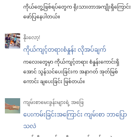
ကိုယ်တွေ့ဖြစ်ရပ်တွေက ရိုးသားတာအကျိုးရှိကြောင်း
ဖော်ပြနေပါတယ်။
နိုးလော့!
ကိုယ်ကျင့်တရားစံနှုန်း လိုအပ်ချက်
ကလေးတွေမှာ ကိုယ်ကျင့်တရား စံနှုန်းကောင်းရှိ
အောင် သွန်သင်ပေးခြင်းက အနာဂတ် အုတ်မြစ်
ကောင်း ချပေးခြင်း ဖြစ်တယ်။
ကျမ်းစာမေးခွန်းများရဲ့ အဖြေ
ပေးကမ်းခြင်းအကြောင်း ကျမ်းစာ ဘာပြော
သလဲ