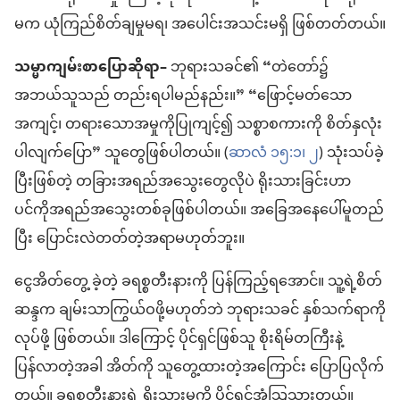
မက ယုံကြည်စိတ်ချမှုမရ၊ အပေါင်းအသင်းမရှိ ဖြစ်တတ်တယ်။
သမ္မာကျမ်းစာပြောဆိုရာ–
ဘုရားသခင်၏ “တဲတော်၌
အဘယ်သူသည် တည်းရပါမည်နည်း။” “ဖြောင့်မတ်သော
အကျင့်၊ တရားသောအမှုကိုပြုကျင့်၍ သစ္စာစကားကို စိတ်နှလုံး
ပါလျက်ပြော” သူတွေဖြစ်ပါတယ်။ (
ဆာလံ ၁၅:၁၊ ၂
) သုံးသပ်ခဲ့
ပြီးဖြစ်တဲ့ တခြားအရည်အသွေးတွေလိုပဲ ရိုးသားခြင်းဟာ
ပင်ကိုအရည်အသွေးတစ်ခုဖြစ်ပါတယ်။ အခြေအနေပေါ်မူတည်
ပြီး ပြောင်းလဲတတ်တဲ့အရာမဟုတ်ဘူး။
ငွေအိတ်တွေ့ ခဲ့တဲ့ ခရစ္စတီးနားကို ပြန်ကြည့်ရအောင်။ သူ့ရဲ့စိတ်
ဆန္ဒက ချမ်းသာကြွယ်ဝဖို့မဟုတ်ဘဲ ဘုရားသခင် နှစ်သက်ရာကို
လုပ်ဖို့ ဖြစ်တယ်။ ဒါကြောင့် ပိုင်ရှင်ဖြစ်သူ စိုးရိမ်တကြီးနဲ့
ပြန်လာတဲ့အခါ အိတ်ကို သူတွေ့ထားတဲ့အကြောင်း ပြောပြလိုက်
တယ်။ ခရစ္စတီးနားရဲ့ ရိုးသားမှုကို ပိုင်ရှင်အံ့သြသွားတယ်။