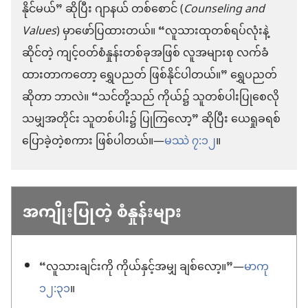
နိုင်မယ်” ဆိုပြီး ဂျာနယ် တစ်စောင် (
Counseling and
Values
) မှာဖော်ပြထားတယ်။ “လူသားထုတစ်ရပ်လုံးနဲ့
ဆိုင်တဲ့ ကျင့်ဝတ်စံနှုန်းတစ်ခုအဖြစ် လူအများစု လက်ခံ
ထားတာကတော့ ရွှေပညတ် ဖြစ်နိုင်ပါတယ်။” ရွှေပညတ်
ဆိုတာ ဘာလဲ။ “သင်တို့သည် ကိုယ်၌ သူတစ်ပါးပြုစေလို
သမျှအတိုင်း သူတစ်ပါး၌ ပြုကြလော့” ဆိုပြီး ယေရှုခရစ်
ပြောခဲ့တဲ့စကား ဖြစ်ပါတယ်။—
မဿဲ ၇:၁၂
။
အကျိုးပြုတဲ့ စံနှုန်းများ
“လူသားချင်းကို ကိုယ်နှင့်အမျှ ချစ်လော့။”—
မာကု
၁၂:၃၁
။