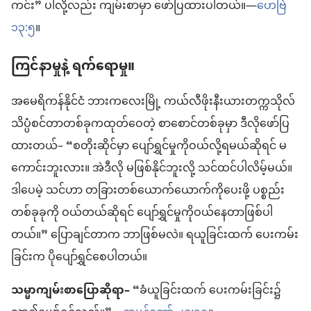
ကင်း” ပါလို့လည်း ကျမ်းစာမှာ ဖော်ပြထားပါတယ်။—
ဟေဗြဲ
၁၃:၅
။
ကြင်နာမှုနဲ့ ရက်ရောမှု။
အမေရိကန်နိုင်ငံ ဘားကလေးမြို့ ကယ်လီဖိုးနီးယားတက္ကသိုလ်
သိပ္ပံစင်တာတစ်ခုကထုတ်ဝေတဲ့ စာစောင်တစ်ခုမှာ ဒီလိုဖော်ပြ
ထားတယ်– “စတိုးဆိုင်မှာ ပျော်ရွှင်မှုကိုဝယ်လို့ရမယ်ဆိုရင် မ
ကောင်းဘူးလား။ အဲဒီလို မဖြစ်နိုင်ဘူးလို့ သင်ထင်ပါလိမ့်မယ်။
ဒါပေမဲ့ သင်ဟာ တခြားတစ်ယောက်ယောက်ကိုပေးဖို့ ပစ္စည်း
တစ်ခုခုကို ဝယ်တယ်ဆိုရင် ပျော်ရွှင်မှုကိုဝယ်နေတာဖြစ်ပါ
တယ်။” ပြောချင်တာက ဘာဖြစ်မလဲ။ ရယူခြင်းထက် ပေးကမ်း
ခြင်းက ပိုပျော်ရွှင်စေပါတယ်။
သမ္မာကျမ်းစာပြောဆိုရာ–
“ခံယူခြင်းထက် ပေးကမ်းခြင်း၌