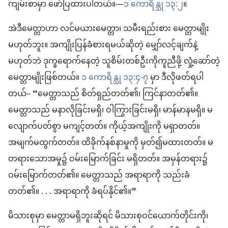
ကျမ်းစာမှာ ဖော်ပြထားပါတယ်။—
၁ ကောရိန္သု ၁၃:၂
။
အဲဒီမေတ္တာဟာ လင်မယားမေတ္တာ၊ သမီးရည်းစား မေတ္တာမျိုး
မဟုတ်ဘူး။ အကျိုးပြန်ခံစားရမယ်ဆိုတဲ့ မျှော်လင့်ချက်နဲ့
မဟုတ်ဘဲ ဒုက္ခရောက်နေတဲ့ သူစိမ်းတစ်ဦးကိုကူညီဖို့ လှုံ့ဆော်တဲ့
မေတ္တာမျိုးဖြစ်တယ်။
၁ ကောရိန္သု ၁၃:၄-၇
မှာ ဒီလိုဖတ်ရပါ
တယ်– “မေတ္တာသည် စိတ်ရှည်တတ်၏၊ ကြင်နာတတ်၏။
မေတ္တာသည် မနာလိုခြင်းမရှိ၊ ဝါကြွားခြင်းမရှိ၊ မာန်မာနမရှိ။ မ
လျောက်ပတ်စွာ မကျင့်တတ်။ ကိုယ့်အကျိုးကို မရှာတတ်။
အမျက်မထွက်တတ်။ ထိခိုက်နစ်နာမှုကို မှတ်၍မထားတတ်။ မ
တရားသောအမှု၌ ဝမ်းမြောက်ခြင်း မရှိတတ်။ အမှန်တရား၌
ဝမ်းမြောက်တတ်၏။ မေတ္တာသည် အရာရာကို သည်းခံ
တတ်၏။ . . . အရာရာကို ခံရပ်နိုင်၏။”
မိသားစုမှာ မေတ္တာမရှိဘူးဆိုရင် မိသားစုဝင်ယောက်တိုင်းကို၊