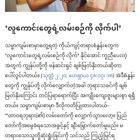
‘လူကောင်းတွေရဲ့လမ်းစဉ်ကို လိုက်ပါ’
သမ္မာကျမ်းစာမှာတွေ့ရတဲ့ ကိုယ်ကျင့်တရားစံနှုန်းတွေက
‘လူကောင်းတွေရဲ့လမ်းစဉ်ကို လိုက်’ နိုင်အောင် ကူညီပေးတဲ့
အတွက် ကျွန်ုပ်တို့ကို ဖန်ဆင်းရှင် ချစ်မြတ်နိုးတယ်ဆိုတာ
ပေါ်လွင်ပါတယ်။ (
သုတ္တံ ၂:၂၀;
ဟေရှာယ ၄၈:၁၇၊ ၁၈
) အဲဒီစံနှုန်း
တွေကို ကျွန်ုပ်တို့ လိုက်လျှောက်တဲ့အခါ ဘုရားသခင်ကို ချစ်
မြတ်နိုးကြောင်း တင်ပြရာရောက်ပြီး အကျိုးကျေးဇူးများစွာ ရရှိ
တယ်။ သမ္မာကျမ်းစာမှာ ဒီလိုကတိပြုထားပါတယ်–
“ထာဝရဘုရား[၏] လမ်းတော်ကို လျှောက်သွားလော့။ ပြည်
တော်ကိုအမွေခံရသောအခွင့်နှင့် ချီးမြှောက်တော်မူမည်။ မ
တရားသောသူတို့ဆုံးၡုံးခြင်းကို သင်သည် ကြည့်မြင်ရ