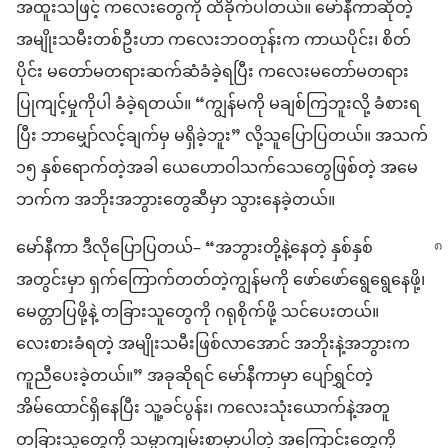
အထူးသဖြင့် ကလေးတွေကို ထိခိုက်ပါတယ်။ မော်နီကာဆိုတဲ့
အမျိုးသမီးတစ်ဦးဟာ ကလေးဘဝတုန်းက ကာယပိုင်း၊ စိတ်
ပိုင်း မတော်မတရားဆက်ဆံခံခဲ့ရပြီး ကလေးမတော်မတရား
ပြုကျင့်မှုကိုပါ ခံခဲ့ရတယ်။ “ကျွန်မကို မချစ်ကြဘူးလို့ ခံစားရ
ပြီး ဘာမျှော်လင့်ချက်မှ မရှိခဲ့ဘူး” လို့သူပြောပြတယ်။ အသက်
၁၅ နှစ်ရောက်တဲ့အခါ ယေဟောဝါသက်သေတွေဖြစ်တဲ့ အမေ
ဘက်က အဘိုးအဘွားတွေဆီမှာ သွားနေခဲ့တယ်။
မော်နီကာ ဒီလိုပြောပြတယ်– “အဘွားတို့နဲ့နေတဲ့ နှစ်နှစ်
အတွင်းမှာ ရှက်ကြောက်တတ်တဲ့ကျွန်မကို ဖော်ဖော်ရွေရွေနေဖို့၊
မေတ္တာပြဖို့နဲ့ တခြားသူတွေကို ဂရုစိုက်ဖို့ သင်ပေးတယ်။
လေးစားခံရတဲ့ အမျိုးသမီးဖြစ်လာအောင် အဘိုးနဲ့အဘွားက
ကူညီပေးခဲ့တယ်။” အခုဆိုရင် မော်နီကာမှာ ပျော်ရွှင်တဲ့
အိမ်ထောင်ရှိနေပြီး သူ့ခင်ပွန်း၊ ကလေးသုံးယောက်နဲ့အတူ
တခြားသူတွေကို သမ္မာကျမ်းစာမှာပါတဲ့ အကြောင်းတွေကို