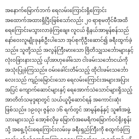
အနောက်မြောက်ဘက် ရေလမ်းကြောင်းရှိကြောင်း
အထောက်အထားရှိပြီးဖြစ်သော်လည်း ၂၀ ရာစုမတိုင်မီအထိ
ရေကြောင်းမသွားလာခဲ့ကြချေ။ လူငယ် ရိုနယ်အာမွန်စန်သည်
နော်ဝေးလူမျိုးခုနစ်ဦးပါသော အုပ်စုကိုဦးဆောင်၍ ခရီးထွက်ခဲ့
သည်။ သူတို့သည် အလွန်ကြီးမားသော ဗြိတိသျှသင်္ဘောများနှင့်
လုံးဝခြားနားသည့်
ယိုအာ
ဟုခေါ်သော ငါးဖမ်းသင်္ဘောငယ်ကို
အသုံးပြုခဲ့ကြသည်။ ဝမ်းခေါင်းတိမ်သည့် ထိုငါးဖမ်းသင်္ဘော
လေးသည် ကျဉ်းမြောင်းသော ရေလမ်းကြောင်းအများအပြား
အပြင် ကျောက်ဆောင်များနှင့် ရေအောက်သဲသောင်များရှိသည့်
အာတိတ်သမုဒ္ဒရာတွင် သယ်ယူပို့ဆောင်ရန် အကောင်းဆုံး
ဖြစ်သည်။ ၁၉၀၃၊ ဇွန်လ ၁၆ ရက်တွင် အာမွန်စန်နှင့် သူ၏အဖွဲ့
သားများသည် အော့စ်လိုမှ မြောက်အမေရိကမြောက်ဝင်ရိုးစွန်း
သို့ အရှေ့ပိုင်းရေကြောင်းလမ်းမှ ခရီးရှည်ကြီးကို စထွက်ခဲ့ကြ