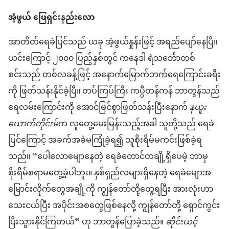
အံ့ဖွယ် ဖြေရှင်းနည်းလော
အာတိတ်ရေခဲပြင်သည် ယခု အံ့ဖွယ်နှုန်းဖြင့် အရည်ပျော်နေပြီ။
ယင်းကြောင့် ၂၀၀၀ ပြည့်နှစ်တွင် ကနေဒါ ရဲသင်္ဘောတစ်
စင်းသည် တစ်လခန့်ဖြင့် အနောက်မြောက်ဘက်ရေကြောင်းခရီး
ကို ဖြတ်သန်းနိုင်ခဲ့ပြီ။ တပ်ကြပ်ကြီး ကပ္ပီတန်ကန် ဘာတွန်သည်
ရေလမ်းကြောင်းကို အောင်မြင်စွာဖြတ်သန်းပြီးနောက်
နယူး
ယောက်တိုင်းမ်
က လူတွေ့မေးမြန်းသည့်အခါ သူတို့သည် ရေခဲ
ပြင်ကြောင့် အခက်အခဲမကြုံခဲ့ရ၍ သူစိုးရိမ်မကင်းဖြစ်ခဲ့ရ
သည်။ “ပေါလောမျောနေတဲ့ ရေခဲတောင်တချို့ရှိပေမဲ့ ဘာမှ
စိုးရိမ်စရာမတွေ့ခဲ့ပါဘူး။ နှစ်ရှည်လများရှိနေတဲ့ ရေခဲမျောအ
မြောင်းလိုက်တွေအချို့ကို ကျွန်တော်တို့တွေ့ရပြီး အားလုံးဟာ
သေးငယ်ပြီး အပိုင်းအစတွေဖြစ်နေလို့ ကျွန်တော်တို့ ရှောင်ကွင်း
ပြီးသွားနိုင်ကြတယ်” ဟု ဘာတွန်ပြောခဲ့သည်။
ဆိုင်းယင့်