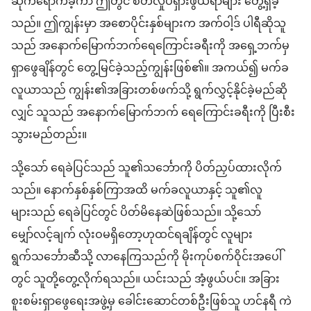
ဆိုက်ရောက်ခဲ့ကာ ဤတွင် စိတ်လှုပ်ရှားဖွယ်ရာများ တွေ့ရှိခဲ့
သည်။ ဤကျွန်းမှာ အစောပိုင်းနှစ်များက အက်ဝါ့ဒ် ပါရီဆိုသူ
သည် အနောက်မြောက်ဘက်ရေကြောင်းခရီးကို အရှေ့ဘက်မှ
ရှာဖွေချိန်တွင် တွေ့မြင်ခဲ့သည့်ကျွန်းဖြစ်၏။ အကယ်၍ မက်ခ
လူယာသည် ကျွန်း၏အခြားတစ်ဖက်သို့ ရွက်လွှင့်နိုင်ခဲ့မည်ဆို
လျှင် သူသည် အနောက်မြောက်ဘက် ရေကြောင်းခရီးကို ပြီးစီး
သွားမည်တည်း။
သို့သော် ရေခဲပြင်သည် သူ၏သင်္ဘောကို ပိတ်ညှပ်ထားလိုက်
သည်။ နောက်နှစ်နှစ်ကြာအထိ မက်ခလူယာနှင့် သူ၏လူ
များသည် ရေခဲပြင်တွင် ပိတ်မိနေဆဲဖြစ်သည်။ သို့သော်
မျှော်လင့်ချက် လုံးဝမရှိတော့ဟုထင်ရချိန်တွင် လူများ
ရွက်သင်္ဘောဆီသို့ လာနေကြသည်ကို မိုးကုပ်စက်ဝိုင်းအပေါ်
တွင် သူတို့တွေ့လိုက်ရသည်။ ယင်းသည် အံ့ဖွယ်ပင်။ အခြား
စူးစမ်းရှာဖွေရေးအဖွဲ့မှ ခေါင်းဆောင်တစ်ဦးဖြစ်သူ ဟင်နရီ ကဲ