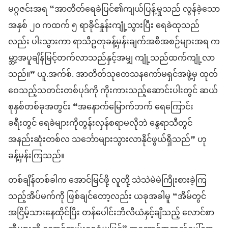
မဂ္ဂဇင်းအရ “အာတိတ်ရေခဲပြင်၏ကျယ်ပြန့်မှုသည် လွန်ခဲ့သော
အနှစ် ၂၀ ကထက် ၅ ရာခိုင်နှုန်းကျုံ့သွားပြီး ရေခဲထုသည်
လည်း ပါးသွားကာ ရာသီဥတုခန့်မှန်းချက်အစီအစဉ်များအရ က
မ္ဘာ့အပူချိန်မြင့်တက်လာသည်နှင့်အမျှ ကျုံ့သည်ထက်ကျုံ့လာ
သည်။” ယူ.အက်စ်. အာတိတ်သုတေသနကော်မရှင်အဖွဲ့မှ ထုတ်
ဝေသည့်သတင်းတစ်ပုဒ်ကို ကိုးကားသည့်ဆောင်းပါးတွင် ဆယ်
စုနှစ်တစ်ခုအတွင်း “အနောက်မြောက်ဘက် ရေကြောင်း
ခရီးတွင် ရေခဲများကိုတွန်းလှန်စရာမလိုဘဲ နွေရာသီတွင်
အနည်းဆုံးတစ်လ သင်္ဘောများသွားလာနိုင်ဖွယ်ရှိသည်” ဟု
ခန့်မှန်းကြသည်။
တစ်ချိန်တစ်ခါက အောင်မြင်ဖို့ လူတို့ သဲသဲမဲမဲကြိုးစားခဲ့ကြ
သည့်အိပ်မက်ကို ဖြစ်ချင်တော့လည်း ယခုအခါမူ “အိမ်တွင်
အငြိမ့်သားနေထိုင်ပြီး တန်ပေါင်းဘီလီယံနှင့်ချီသည့် လောင်စာ