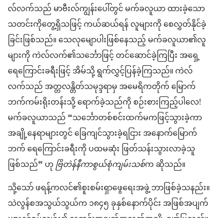
လ်လက်သည် မာဗီးလ်ကျွန်းပေါ်တွင် မက်ခလူယာ ထားခဲ့သော
သတင်းကိုတွေ့ရှိသဖြင့် ကယ်ဆယ်ရန် လူများကို စေလွှတ်နိုင်ခဲ့
ခြင်းဖြစ်သည်။ သေလုမျောပါးဖြစ်နေသည့် မက်ခလူယာ၏လူ
များကို ကဲလ်လက်၏သင်္ဘောဖြင့် တင်ဆောင်ခဲ့ကြပြီး အရှေ့
ရေကြောင်းခရီးဖြင့် အိမ်သို့ ရွက်လွှင့်ပြန်ခဲ့ကြသည်။ ကဲလ်
လက်သည် အတ္တလန္တိတ်သမုဒ္ဒရာမှ အမေရိကတိုက် မြောက်
ဘက်ကမ်းရိုးတန်းသို့ ရောက်ခဲ့သည်ကို စဉ်းစားကြည့်ပါလေ!
မက်ခလူယာသည် “သင်္ဘောတစ်စင်းထက်မကဖြင့်သွားခဲ့ကာ
အချို့နေရာများတွင် ခြေကျင်သွားခဲ့ရငြား အနောက်မြောက်
ဘက် ရေကြောင်းခရီးကို ပထမဆုံး ဖြတ်သန်းသွားလာခဲ့သူ
ဖြစ်သည်” ဟု
ဗြိတဲန်နီကာစွယ်စုံကျမ်းသစ်
က ဆိုသည်။
သို့သော် ဖရန့်ကလင်၏စူးစမ်းရှာဖွေရေးအဖွဲ့ ဘာဖြစ်ခဲ့သနည်း။
သဲလွန်စအသွယ်သွယ်က ၁၈၄၅ ခုနှစ်နောက်ပိုင်း အဖြစ်အပျက်