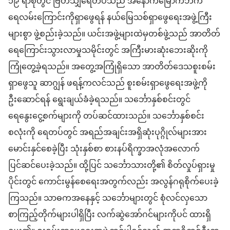
၁၉ ရာစုတွင် ဗြိတိသျှရေတပ်သည် အနောက်မြောက်ဘက်
ရေလမ်းကြောင်းကိုရှာဖွေရန် နယ်မြေသစ်ရှာဖွေရေးအဖွဲ့ကြီး
များစွာ ဖွဲ့စည်းခဲ့သည်။ ယင်းအဖွဲ့များထဲမှတစ်ဖွဲ့သည် အာတိတ်
ရေကြောင်းသွားလာမှုသမိုင်းတွင် အကြီးမားဆုံးဘေးဆိုးကို
ကြုံတွေ့ခဲ့ရသည်။ အတွေ့အကြုံရှိသော အာတိတ်ဒေသစူးစမ်း
ရှာဖွေသူ ဆာဂျွန် ဖရန့်ကလင်သည် စူးစမ်းရှာဖွေရေးအဖွဲ့ကို
ဦးဆောင်ရန် ရွေးချယ်ခံခဲ့ရသည်။ သင်္ဘောနှစ်စင်းတွင်
ရေနွေးငွေ့စက်များကို တပ်ဆင်ထားသည်။ သင်္ဘောနှစ်စင်း
စလုံးကို ရေတပ်တွင် အရည်အချင်းအရှိဆုံးပုဂ္ဂိုလ်များအား
မောင်းနှင်စေခဲ့ပြီး သုံးနှစ်စာ စားနပ်ရိက္ခာအလုံအလောက်
ပြင်ဆင်ပေးခဲ့သည်။ ထို့ပြင် သင်္ဘောသားတို့၏ စိတ်လှုပ်ရှားမှု
ပိုင်းတွင် ကောင်းမွန်စေရေးအတွက်လည်း အလွန်ဂရုစိုက်ပေးခဲ့
ကြသည်။ သာဓကအနေနှင့် သင်္ဘောများတွင် စုံလင်လှသော
စာကြည့်တိုက်များပါရှိပြီး လက်ဆွဲအော်ဂင်များကိုပင် ထားရှိ