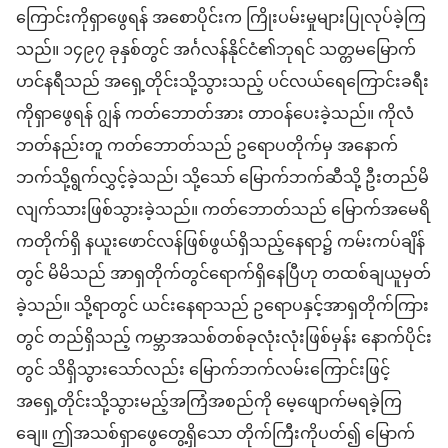
ကြောင်းကိုရှာဖွေရန် အစောပိုင်းက ကြိုးပမ်းမှုများပြုလုပ်ခဲ့ကြ
သည်။ ၁၄၉၇ ခုနှစ်တွင် အင်္ဂလန်နိုင်ငံ၏ဘုရင် သတ္တမမြောက်
ဟင်နရီသည် အရှေ့တိုင်းသို့သွားသည့် ပင်လယ်ရေကြောင်းခရီး
ကိုရှာဖွေရန် ဂျွန် ကတ်ဘောတ်အား တာဝန်ပေးခဲ့သည်။ ကိုလံ
ဘတ်နည်းတူ ကတ်ဘောတ်သည် ဥရောပတိုက်မှ အနောက်
ဘက်သို့ရွက်လွှင့်ခဲ့သည်၊ သို့သော် မြောက်ဘက်ဆီသို့ ဦးတည်မိ
လျက်သားဖြစ်သွားခဲ့သည်။ ကတ်ဘောတ်သည် မြောက်အမေရိ
ကတိုက်ရှိ နယူးဖောင်လန်ဖြစ်ဖွယ်ရှိသည့်နေရာ၌ ကမ်းကပ်ချိန်
တွင် မိမိသည် အာရှတိုက်တွင်ရောက်ရှိနေပြီဟု တထစ်ချယူမှတ်
ခဲ့သည်။ သို့ရာတွင် ယင်းနေရာသည် ဥရောပနှင့်အာရှတိုက်ကြား
တွင် တည်ရှိသည့် ကမ္ဘာအသစ်တစ်ခုလုံးလုံးဖြစ်မှန်း နောက်ပိုင်း
တွင် သိရှိသွားသော်လည်း မြောက်ဘက်လမ်းကြောင်းဖြင့်
အရှေ့တိုင်းသို့သွားမည့်အကြံအစည်ကို မေ့ဖျောက်မရခဲ့ကြ
ချေ။ ဤအသစ်ရှာဖွေတွေ့ရှိသော တိုက်ကြီးကိုပတ်၍ မြောက်