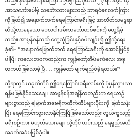
သည်။ နှစ်နှစ်ကျော်အကြာ ၁၉၀၅၊ ဩဂုတ်လ ၂၇ ရက်တွင်
ယို
အာသင်္ဘော
ပေါ်မှ သင်္ဘောသားများသည် ဘာရင်ရေလက်ကြား
ကိုဖြတ်၍ အနောက်ဘက်ရေကြောင်းခရီးဖြင့် အာတိတ်သမုဒ္ဒရာ
ဆီသို့လာနေသော ဝေလငါးဖမ်းသင်္ဘောတစ်စင်းကို တွေ့ရှိခဲ့
သည်။ အာမွန်စန်သည် တွေ့ဆုံခြင်းနှင့်စပ်လျဉ်း၍ ဤသို့ရေး
ခဲ့၏– “အနောက်မြောက်ဘက် ရေကြောင်းခရီးကို အောင်မြင်ခဲ့
ပါပြီ။ ကလေးဘဝကတည်းက ကျွန်တော့်အိပ်မက်လေး အခု
တကယ်ဖြစ်လာခဲ့ပြီ . . . ကျွန်တော် မျက်ရည်ဝဲခဲ့ရတယ်။”
သို့ရာတွင် ယခုထိတိုင် ဤရေကြောင်းခရီးလမ်းကို ပုံမှန်သွားလာ
ရန်မဖြစ်နိုင်သေးချေ။ အာမွန်စန်အချိန်ကတည်းက ရေယာဉ်
များစွာသည် မြောက်အမေရိကတိုက်ထိပ်ဖျားပိုင်းကို ဖြတ်သန်း
ပြီး ရေကြောင်းသွားလာနိုင်ကြပြီဖြစ်သော်လည်း လွယ်ကူသည့်
ခရီးစဉ်ကား မဟုတ်သေးချေ။ သို့တိုင် ယင်းသည် ရေရှည်အထိ
အခက်အခဲမဖြစ်ခဲ့ပါ။