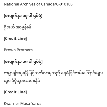
National Archives of Canada/C-016105
[စာမျက်နှာ ၁၇ ပါ ရုပ်ပုံ]
ရိုအယ် အာမွန်စန်
[Credit Line]
Brown Brothers
[စာမျက်နှာ ၁၈ ပါ ရုပ်ပုံ]
ကမ္ဘာချီအပူချိန်မြင့်တက်လာမှုသည် ရေခဲပြင်လမ်းကြောင်းများ
တွင် ပိုမိုသွားလာစေနိုင်
[Credit Line]
Kværner Masa-Yards