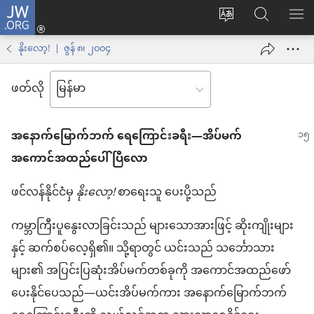
JW.ORG
Log
ဝ
JW.ORG
စာရ
in
က်
ရှာ
နိုးလော့! | ဇွန် ၈၊ ၂၀၀၄
(window
ဘ်
ပါ
အသစ်
ဖတ်လို
ဆိုက်
ဖွ
ဘာသာစကား
င့်
အနောက်မြောက်ဘက် ရေကြောင်းခရီး—အိပ်မက်
ကို
နေ
အကောင်အထည်ပေါ်ပြီလော
ပြောင်း
ပါ
ပါ
တယ်)
ဖင်လန်နိုင်ငံမှ
နိုးလော့!
စာရေးသူ ပေးပို့သည်
ကမ္ဘာကြီးပူနွေးလာခြင်းသည် များသောအားဖြင့် ဆိုးကျိုးများ
နှင့် ဆက်စပ်လေ့ရှိ၏။ သို့ရာတွင် ယင်းသည် သင်္ဘောသား
များ၏ အပြင်းပြဆုံးအိပ်မက်တစ်ခုကို အကောင်အထည်ဖော်
ပေးနိုင်ပေသည်—ယင်းအိပ်မက်ကား အနောက်မြောက်ဘက်