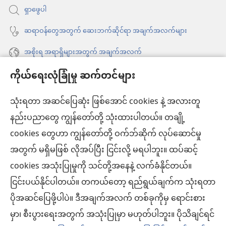
ရှာဖွေပါ
တယ်)
ဆရာဝန်တွေအတွက် ဆေးဘက်ဆိုင်ရာ အချက်အလက်များ
အစိုးရ အရာရှိများအတွက် အချက်အလက်
ကိုယ်ရေးလုံခြုံမှု ဆက်တင်များ
အကူအညီ
သုံးရတာ အဆင်ပြေဆုံး ဖြစ်အောင် cookies နဲ့ အလားတူ
အလှူငွေ
(window
နည်းပညာတွေ ကျွန်တော်တို့ သုံးထားပါတယ်။ တချို့
အသစ်
ကင်းမျှော်စင် အွန်လိုင်းစာကြည့်တိုက်™
cookies တွေဟာ ကျွန်တော်တို့ ဝက်ဘ်ဆိုက် လုပ်ဆောင်မှု
ဖွ
(window
င့်
အတွက် မရှိမဖြစ် လိုအပ်ပြီး ငြင်းလို့ မရပါဘူး။ ထပ်ဆင့်
အသစ်
®
JW Hub
နေ
(window
ဖွ
cookies အသုံးပြုမှုကို သင်တို့အနေနဲ့ လက်ခံနိုင်တယ်။
ပါ
အသစ်
င့်
®
ငြင်းပယ်နိုင်ပါတယ်။ တကယ်တော့ ရည်ရွယ်ချက်က သုံးရတာ
JW Library
တယ်)
ဖွ
နေ
ပိုအဆင်ပြေဖို့ပါပဲ။ ဒီအချက်အလက် တစ်ခုကိုမှ ရောင်းစား
င့်
ပါ
ကင်းမျှော်စင် စာကြည့်တိုက်
မှာ၊ စီးပွားရေးအတွက် အသုံးပြုမှာ မဟုတ်ပါဘူး။ ပိုသိချင်ရင်
နေ
တယ်)