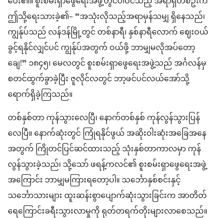
ပေး၏။ စူးစမ်းရှာဖွေရေးအဖွဲ့တွင်ပါဝင်သည့် အရာရှိတစ်ဦးက
ဤသို့ရေးသားခဲ့၏– “အသုံးလိုသည့်အရာမှန်သမျှ ရှိနေသည်၊
ကျွန်ုပ်သည် လန်ဒန်မြို့တွင် တစ်နာရီ၊ နှစ်နာရီလောက် ဈေးဝယ်
ခွင့်ရနိုင်လျှင်ပင် ကျွန်ုပ်အတွက် ဝယ်ဖို့ ဘာမျှမလိုအပ်တော့
ချေ!” ၁၈၄၅၊ မေလတွင် စူးစမ်းရှာဖွေရေးအဖွဲ့သည် အင်္ဂလန်မှ
စတင်ထွက်ခွာခဲ့ပြီး ဇူလိုင်လတွင် ဘာ့ဖင်ပင်လယ်အော်သို့
ရောက်ရှိခဲ့ကြသည်။
တစ်နှစ်တာ ကုန်သွားလေပြီ၊ နောက်တစ်နှစ် ကုန်လွန်သွားပြန်
လေပြီ။ နောက်ဆုံးတွင် ကြုံရနိုင်ဖွယ် အဆိုးဝါးဆုံးအခြေအနေ
အတွက် ကြိုတင်ပြင်ဆင်ထားသည့် သုံးနှစ်တာကာလမှာ ကုန်
လွန်သွားခဲ့သည်၊ သို့သော် ဖရန့်ကလင်၏ စူးစမ်းရှာဖွေရေးအဖွဲ့
အကြောင်း ဘာမျှမကြားရတော့ပါ။ သင်္ဘောနှစ်စင်းနှင့်
သင်္ဘောသားများ ထူးဆန်းစွာပျောက်ဆုံးသွားခြင်းက အာတိတ်
ရေကြောင်းခရီးသွားလာမှုကို ရုတ်တရက်တိုးများလာစေသည်။