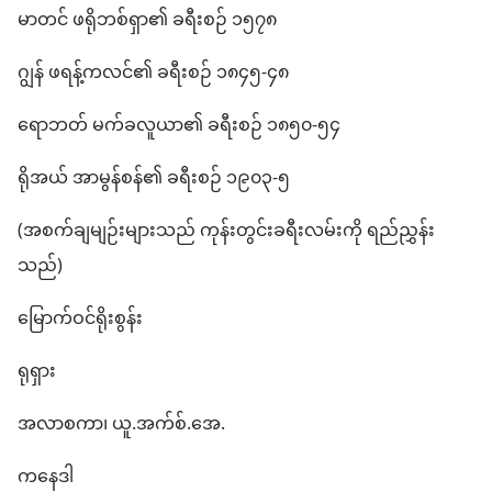
မာတင် ဖရိုဘစ်ရှာ၏ ခရီးစဉ် ၁၅၇၈
ဂျွန် ဖရန့်ကလင်၏ ခရီးစဉ် ၁၈၄၅-၄၈
ရောဘတ် မက်ခလူယာ၏ ခရီးစဉ် ၁၈၅၀-၅၄
ရိုအယ် အာမွန်စန်၏ ခရီးစဉ် ၁၉၀၃-၅
(အစက်ချမျဉ်းများသည် ကုန်းတွင်းခရီးလမ်းကို ရည်ညွှန်း
သည်)
မြောက်ဝင်ရိုးစွန်း
ရုရှား
အလာစကာ၊ ယူ.အက်စ်.အေ.
ကနေဒါ