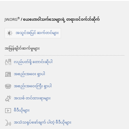
ရာ
မှာ
ရွေးချယ်
®
JW.ORG
/ ယေဟောဝါသက်သေများရဲ့ တရားဝင်ဝက်ဘ်ဆိုက်
စရာ
အသွင်အပြင် ဆက်တင်များ
များ
နိုး
အမြန်ချိတ်ဆက်မှုများ
လော့!
လည်ပတ်ဖို့ တောင်းဆိုပါ
ဇွန် ၈၊
အစည်းအဝေး ရှာပါ
၂၀၀၄
(window
အသစ်
အစည်းအဝေးကြီး ရှာပါ
(window
ဖွ
အသစ်
အသစ် တင်ထားရာများ
င့်
ဖွ
နေ
ဗီဒီယိုများ
င့်
ပါ
နေ
အသံသရုပ်ဖော်ချက် ပါတဲ့ ဗီဒီယိုများ
တယ်)
ပါ