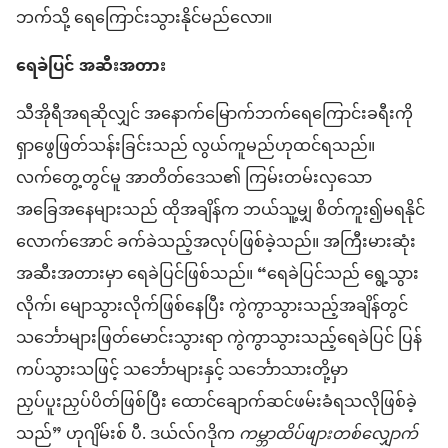
ဘက်သို့ ရေကြောင်းသွားနိုင်မည်လော။
ရေခဲပြင် အဆီးအတား
သီအိုရီအရဆိုလျှင် အနောက်မြောက်ဘက်ရေကြောင်းခရီးကို
ရှာဖွေဖြတ်သန်းခြင်းသည် လွယ်ကူမည်ဟုထင်ရသည်။
လက်တွေ့တွင်မူ အာတိတ်ဒေသ၏ ကြမ်းတမ်းလှသော
အခြေအနေများသည် ထိုအချိန်က ဘယ်သူ့မျှ စိတ်ကူး၍မရနိုင်
လောက်အောင် ခက်ခဲသည့်အလုပ်ဖြစ်ခဲ့သည်။ အကြီးမားဆုံး
အဆီးအတားမှာ ရေခဲပြင်ဖြစ်သည်။ “ရေခဲပြင်သည် ရွေ့သွား
လိုက်၊ မျောသွားလိုက်ဖြစ်နေပြီး ကွဲကွာသွားသည့်အချိန်တွင်
သင်္ဘောများဖြတ်မောင်းသွားရာ ကွဲကွာသွားသည့်ရေခဲပြင် ပြန်
ကပ်သွားသဖြင့် သင်္ဘောများနှင့် သင်္ဘောသားတို့မှာ
ညှပ်ပူးညှပ်ပိတ်ဖြစ်ပြီး ထောင်ချောက်ဆင်ဖမ်းခံရသလိုဖြစ်ခဲ့
သည်” ဟုဂျိမ်းစ် ပီ. ဒယ်လ်ဂဒိုက
ကမ္ဘာထိပ်ဖျားတစ်လျှောက်