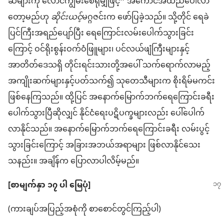
ဆီများကို လောင်ကျွမ်းစေရုံမျှဖြင့်” အကောင်အထည်ပေါ်လာ
တော့မည်ဟု
ဆိုင်းယင့်
မဂ္ဂဇင်းက ဖော်ပြခဲ့သည်။ သို့တိုင် ရေခဲ
ပြင်ကြီးအရည်ပျော်ပြီး ရေကြောင်းလမ်းပေါက်သွားခြင်း
ကြောင့် ဝင်ရိုးစွန်းဝက်ဝံဖြူများ၊ ပင်လယ်ဖျံကြီးများနှင့်
အာတိတ်ဒေသရှိ တိုင်းရင်းသားတို့အပေါ် သက်ရောက်လာမည့်
အကျိုးဆက်များနှင့်ပတ်သက်၍ သုတေသီများက စိုးရိမ်မကင်း
ဖြစ်နေကြသည်။ ထို့ပြင် အနောက်မြောက်ဘက်ရေကြောင်းခရီး
ပေါက်သွားပြီဆိုလျှင် နိုင်ငံရေးပဋိပက္ခများလည်း ပေါ်ပေါက်
လာနိုင်သည်။ အနောက်မြောက်ဘက်ရေကြောင်းခရီး လမ်းပွင့်
သွားခြင်းကြောင့် အခြားအဘယ်အရာများ ဖြစ်လာနိုင်သေး
သနည်း။ အချိန်က ပြောလာပါလိမ့်မည်။
[စာမျက်နှာ ၁၇ ပါ မြေပုံ]
(ကားချပ်အပြည့်အစုံကို စာစောင်တွင်ကြည့်ပါ)