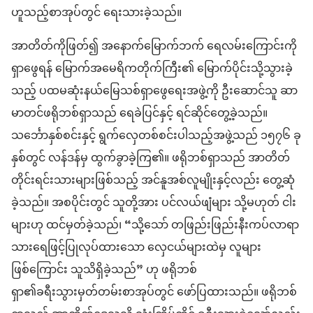
ဟူသည့်စာအုပ်တွင် ရေးသားခဲ့သည်။
အာတိတ်ကိုဖြတ်၍ အနောက်မြောက်ဘက် ရေလမ်းကြောင်းကို
ရှာဖွေရန် မြောက်အမေရိကတိုက်ကြီး၏ မြောက်ပိုင်းသို့သွားခဲ့
သည့် ပထမဆုံးနယ်မြေသစ်ရှာဖွေရေးအဖွဲ့ကို ဦးဆောင်သူ ဆာ
မာတင်ဖရိုဘစ်ရှာသည် ရေခဲပြင်နှင့် ရင်ဆိုင်တွေ့ခဲ့သည်။
သင်္ဘောနှစ်စင်းနှင့် ရွက်လှေတစ်စင်းပါသည့်အဖွဲ့သည် ၁၅၇၆ ခု
နှစ်တွင် လန်ဒန်မှ ထွက်ခွာခဲ့ကြ၏။ ဖရိုဘစ်ရှာသည် အာတိတ်
တိုင်းရင်းသားများဖြစ်သည့် အင်နူအစ်လူမျိုးနှင့်လည်း တွေ့ဆုံ
ခဲ့သည်။ အစပိုင်းတွင် သူတို့အား ပင်လယ်ဖျံများ သို့မဟုတ် ငါး
များဟု ထင်မှတ်ခဲ့သည်၊ “သို့သော် တဖြည်းဖြည်းနီးကပ်လာရာ
သားရေဖြင့်ပြုလုပ်ထားသော လှေငယ်များထဲမှ လူများ
ဖြစ်ကြောင်း သူသိရှိခဲ့သည်” ဟု ဖရိုဘစ်
ရှာ၏ခရီးသွားမှတ်တမ်းစာအုပ်တွင် ဖော်ပြထားသည်။ ဖရိုဘစ်