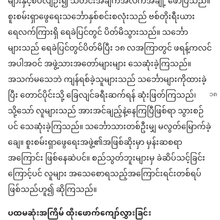
များနှင့်စပ်လျဉ်း၍ သတင်းအချက်အလက်အချို့ ဖော်ပြသည်။
စူးစမ်းရှာဖွေရေးသင်္ဘောနှစ်စင်းစလုံးသည် ဗစ်တိုးရီးယား
ရေလက်ကြားရှိ ရေခဲပြင်တွင် ပိတ်မိသွားသည်။ သင်္ဘော
များသည် ရေခဲပြင်တွင်ပိတ်မိပြီး ၁၈ လအကြာတွင် ဖရန့်ကလင်
အပါအဝင် အဖွဲ့သားအတော်များများ သေဆုံးခဲ့ကြသည်။
အသက်မသေဘဲ ကျန်ရစ်ခဲ့သူများသည် သင်္ဘောများကိုထားခဲ့
ပြီး တောင်ပိုင်းသို့ ခြေလျင်ခရီးဆက်ရန် ဆုံးဖြတ်ကြသည်၊
သို့သော် လူများသည် အားအင်ချည့်နဲ့နေကြပြီဖြစ်ရာ သွားစဉ်
ပင် သေဆုံးခဲ့ကြသည်။ သင်္ဘောသားတစ်ဦးမျှ မလွတ်မြောက်ခဲ့
ချေ။ စူးစမ်းရှာဖွေရေးအဖွဲ့၏အဖြစ်ဆိုးမှာ မှန်းဆစရာ
အကြောင်း ဖြစ်နေဆဲပင်။ စည်သွတ်ဘူးများမှ ခဲဆိပ်သင့်ခြင်း
ကြောင့်ပင် လူများ အသေစောရသည့်အကြောင်းရင်းတစ်ရပ်
ဖြစ်သည်ဟူ၍ ဆိုကြသည်။
ပထမဆုံးအကြိမ် ထိုးဖောက်ကျော်လွှားခြင်း