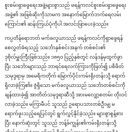
စူးစမ်းရှာဖွေရေးအဖွဲ့များစွာသည် ဖရန့်ကလင်စူးစမ်းရှာဖွေရေး
အဖွဲ့၏ အဖြစ်ဆိုးကိုသာမက အနောက်မြောက်ဘက်ရေလမ်း
ကြောင်း၏ ဆန်းကြယ်ပုံကိုပါ အလင်းဖြာပေးခဲ့သည်။
ကပ္ပတိန်ရောဘတ် မက်ခလူယာသည် ဖရန့်ကလင်ကိုရှာဖွေရန်
စေလွှတ်ခံရသည့် သင်္ဘောနှစ်စင်းအနက် တစ်စင်း၏
ဒုဗိုလ်မှူးကြီးဖြစ်သည်။ ၁၈၅၀ ပြည့်နှစ်တွင် လန်ဒန်မှထွက်ခွာ
ပြီး သင်္ဘောများသည် ဘာရင်ရေလက်ကြားကိုဖြတ်၍ ပစိဖိတ်
သမုဒ္ဒရာမှ အမေရိကတိုက် မြောက်ပိုင်းကမ်းရိုးတန်းသို့ ရောက်
ရှိလာခဲ့ကြ၏။ ဇွဲရှိသော မက်ခလူယာသည် သင်္ဘောတစ်စင်းကို
ချန်ထားခဲ့၍ အာတိတ်သမုဒ္ဒရာဆီသို့ အားမလျှော့စတမ်း တိုးဝင်
လာခဲ့သည်။ မကြာမီပင် သူသည် ဥရောပသားတစ်ဦးမျှ မ
ရောက်ဖူးသည့်ရေပြင်တွင် ရွက်လွှင့်နိုင်ခဲ့သည်။ များစွာစွန့်စား
ပြီး နောက်ဆုံးတွင် သူသည် ဘန့်ခ်ကျွန်း၏ကမ်းရိုးတန်းသို့