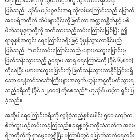
ရေကြောင်းခရီးကို လွယ်လင့်တကူ သွားလာစေနိုင်ရေး
ဖြစ်သည်။
ဆိုင်းယင့်
မဂ္ဂဇင်းအရ ထိုလမ်းကြောင်းသည် မြောက်
အမေရိကတိုက် ထိပ်ဖျားပိုင်းကိုဖြတ်ကာ အတ္တလန္တိတ်နှင့် ပစိ
ဖိတ်သမုဒ္ဒရာတို့ကို ဆက်ထားသည့်လမ်းကြောင်းဖြစ်ပြီး ဤ
ရာစုနှစ်အတွင်း ရေကြောင်းခရီးဖြင့် ပုံမှန်သွားလာနိုင်မည်
ဖြစ်သည်။ “ယင်းလမ်းကြောင်းသည် ပနားမားတူးမြောင်းမှ
ဖြတ်သန်းသွားသည့် ဥရောပ-အာရှ ရေကြောင်းကို [မိုင် ၆,၈၀၀]
တိုစေပြီး ပနားမားတူးမြောင်းကို ဖြတ်သန်းသွားလာနိုင်ခြင်းမရှိ
သော ရေနံတင်သင်္ဘောကြီးများအတွက် ဟွန်းအငူကိုပတ်သွားရ
သည့်ခရီးကို [မိုင် ၁၂,၀၀၀] တိုစေသည်” ဟု
ဆိုင်းယင့်
က ရှင်းပြ
ခဲ့သည်။
အဆိုပါရေကြောင်းခရီးကို လွန်ခဲ့သည့်နှစ်ပေါင်း ၅၀၀ ကျော်က
စိတ်ကူးယဉ်တမ်းတခဲ့ကြသည်။ ခရစ္စတိုဖာကိုလံဘတ်က အမေ
ရိကတိုက်ကို ရှာဖွေတွေ့ရှိပြီး မကြာမီတွင် မြောက်ဘက်ရေလမ်း