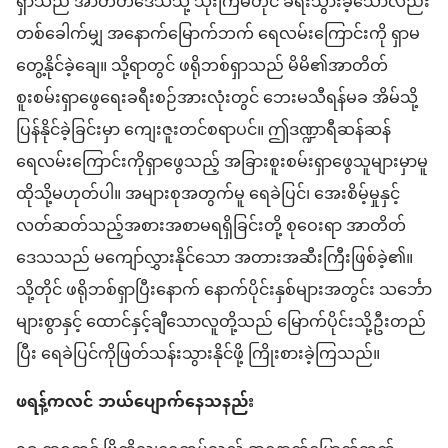
ရှာသည် အာတိတ်ဒေသသို့ သုံးကြိမ်တိုင် ခရီးသွားခဲ့သော်လည်း
တစ်ခေါက်မျှ အနောက်မြောက်ဘက် ရေလမ်းကြောင်းကို ရှာမ
တွေ့နိုင်ခဲ့ချေ။ သို့ရာတွင် ဖရိုဘစ်ရှာသည် မိမိ၏အာတိတ်
စူးစမ်းရှာဖွေရေးခရီးစဉ်အားလုံးတွင် ဘေးမသီရန်မခ အိမ်သို့
ပြန်နိုင်ခဲ့ခြင်းမှာ ကျေးဇူးတင်စရာပင်။ ဤဒဏ္ဍာရီဆန်ဆန်
ရေလမ်းကြောင်းကိုရှာဖွေသည့် အခြားစူးစမ်းရှာဖွေသူများမှာမူ
ထိုသို့မဟုတ်ပါ။ အများစုအတွက်မူ ရေခဲပြင်၊ အေးစိမ့်မှုနှင့်
လတ်ဆတ်သည့်အစားအစာမရရှိခြင်းတို့ စုဝေးရာ အာတိတ်
ဒေသသည် မကျော်လွှားနိုင်သော အတားအဆီးကြီးဖြစ်ခဲ့၏။
သို့တိုင် ဖရိုဘစ်ရှာပြီးနောက် နောက်ပိုင်းနှစ်များအတွင်း သင်္ဘော
များစွာနှင့် ထောင်နှင့်ချီသောလူတို့သည် မြောက်ပိုင်းသို့ဦးတည်
ပြီး ရေခဲပြင်ကိုဖြတ်သန်းသွားနိုင်ဖို့ ကြိုးစားခဲ့ကြသည်။
ဖရန့်ကလင် ဘယ်ပျောက်နေသနည်း