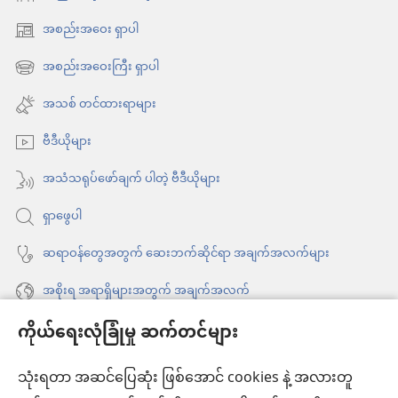
ဇွန် ၈၊
အစည်းအဝေး ရှာပါ
၂၀၀၄
(window
အသစ်
အစည်းအဝေးကြီး ရှာပါ
(window
ဖွ
အသစ်
အသစ် တင်ထားရာများ
င့်
ဖွ
နေ
ဗီဒီယိုများ
င့်
ပါ
နေ
အသံသရုပ်ဖော်ချက် ပါတဲ့ ဗီဒီယိုများ
တယ်)
ပါ
ရှာဖွေပါ
တယ်)
ဆရာဝန်တွေအတွက် ဆေးဘက်ဆိုင်ရာ အချက်အလက်များ
အစိုးရ အရာရှိများအတွက် အချက်အလက်
ကိုယ်ရေးလုံခြုံမှု ဆက်တင်များ
အကူအညီ
သုံးရတာ အဆင်ပြေဆုံး ဖြစ်အောင် cookies နဲ့ အလားတူ
အလှူငွေ
(window