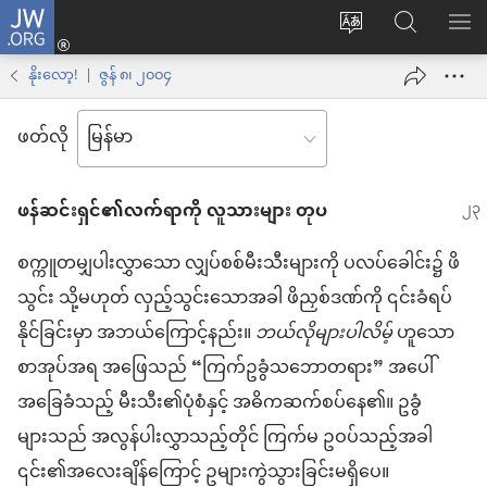
JW.ORG
Log
ဝ
JW.ORG
စာရ
in
က်
ရှာ
နိုးလော့! | ဇွန် ၈၊ ၂၀၀၄
(window
ဘ်
ပါ
အသစ်
ဖတ်လို
ဆိုက်
ဖွ
ဘာသာစကား
င့်
ဖန်ဆင်းရှင်၏လက်ရာကို လူသားများ တုပ
ကို
နေ
ပြောင်း
ပါ
စက္ကူတမျှပါးလွှာသော လျှပ်စစ်မီးသီးများကို ပလပ်ခေါင်း၌ ဖိ
ပါ
တယ်)
သွင်း သို့မဟုတ် လှည့်သွင်းသောအခါ ဖိညှစ်ဒဏ်ကို ၎င်းခံရပ်
နိုင်ခြင်းမှာ အဘယ်ကြောင့်နည်း။
ဘယ်လိုများပါလိမ့်
ဟူသော
စာအုပ်အရ အဖြေသည် “ကြက်ဥခွံသဘောတရား” အပေါ်
အခြေခံသည့် မီးသီး၏ပုံစံနှင့် အဓိကဆက်စပ်နေ၏။ ဥခွံ
များသည် အလွန်ပါးလွှာသည့်တိုင် ကြက်မ ဥဝပ်သည့်အခါ
၎င်း၏အလေးချိန်ကြောင့် ဥများကွဲသွားခြင်းမရှိပေ။