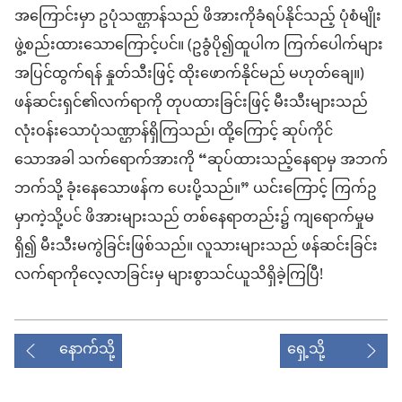
အကြောင်းမှာ ဥပုံသဏ္ဌာန်သည် ဖိအားကိုခံရပ်နိုင်သည့် ပုံစံမျိုး
ဖွဲ့စည်းထားသောကြောင့်ပင်။ (ဥခွံပို၍ထူပါက ကြက်ပေါက်များ
အပြင်ထွက်ရန် နှုတ်သီးဖြင့် ထိုးဖောက်နိုင်မည် မဟုတ်ချေ။)
ဖန်ဆင်းရှင်၏လက်ရာကို တုပထားခြင်းဖြင့် မီးသီးများသည်
လုံးဝန်းသောပုံသဏ္ဌာန်ရှိကြသည်၊ ထို့ကြောင့် ဆုပ်ကိုင်
သောအခါ သက်ရောက်အားကို “ဆုပ်ထားသည့်နေရာမှ အဘက်
ဘက်သို့ ခုံးနေသောဖန်က ပေးပို့သည်။” ယင်းကြောင့် ကြက်ဥ
မှာကဲ့သို့ပင် ဖိအားများသည် တစ်နေရာတည်း၌ ကျရောက်မှုမ
ရှိ၍ မီးသီးမကွဲခြင်းဖြစ်သည်။ လူသားများသည် ဖန်ဆင်းခြင်း
လက်ရာကိုလေ့လာခြင်းမှ များစွာသင်ယူသိရှိခဲ့ကြပြီ!
နောက်သို့
ရှေ့သို့