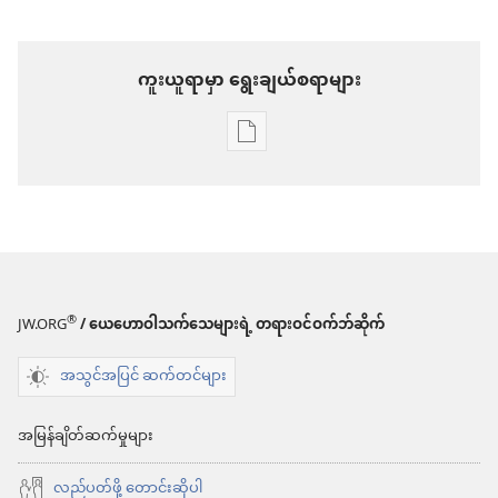
ကူးယူရာမှာ ရွေးချယ်စရာများ
စာပေ
ကူး
ယူ
ရာ
မှာ
ရွေးချယ်
®
JW.ORG
/ ယေဟောဝါသက်သေများရဲ့ တရားဝင်ဝက်ဘ်ဆိုက်
စရာ
အသွင်အပြင် ဆက်တင်များ
များ
နိုး
အမြန်ချိတ်ဆက်မှုများ
လော့!
လည်ပတ်ဖို့ တောင်းဆိုပါ