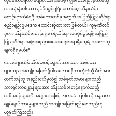
လုပ်ဆောင်ရတာ ပျော်တယ်။ ဒါပေမဲ့ ကျွန်တော်ပြောခဲ့တာတွေ
အားလုံးနီးပါးဟာ လုပ်ပိုင်ခွင့်ရပြီး ကောင်းစွာထိန်းသိမ်း
စောင့်ရှောက်ခံရဖို့ သစ်တောတစ်ခုအတွက် အပြည်ပြည်ဆိုင်ရာ
စည်းမျဉ်းဥပဒေက တောင်းဆိုထားတာဖြစ်တယ်။ ကုမ္ပဏီတစ်
ခုဟာ ထိန်းသိမ်းစောင့်ရှောက်မှုဆိုင်ရာ လုပ်ပိုင်ခွင့်ရဖို့ အပြည်
ပြည်ဆိုင်ရာ အဖွဲ့အစည်းစစ်ဆေးရေးအရာရှိတွေရဲ့ သဘောတူ
ချက်ရှိရမယ်။”
ကောင်းစွာထိန်းသိမ်းစောင့်ရှောက်ထားသော သစ်တော
များသည် အကျိုးအမြတ်ရှိပါသလော။ ရိုဘာတိုကဲ့သို့ စိတ်အား
ထက်သန်သူ အနည်းငယ်မှလွဲ၍ သစ်ခုတ်သမားများသည်
သားရိုင်းတိရစ္ဆာန်များအား ထိန်းသိမ်းစောင့်ရှောက်သည့်
အစီအစဉ်များကို အများအားဖြင့် လက်မခံကြပါ။ ထိုကန့်သတ်
ချုပ်ချယ်ထားမှုများသည် အကျိုးအမြတ်နည်းစေသည်ဟု
ယူမှတ်ကြသည်။