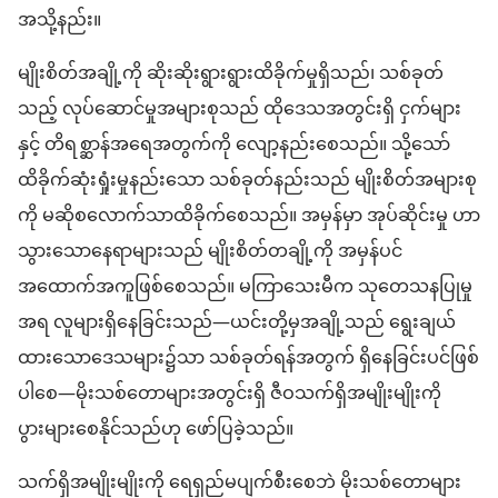
အသို့နည်း။
မျိုးစိတ်အချို့ကို ဆိုးဆိုးရွားရွားထိခိုက်မှုရှိသည်၊ သစ်ခုတ်
သည့် လုပ်ဆောင်မှုအများစုသည် ထိုဒေသအတွင်းရှိ ငှက်များ
နှင့် တိရစ္ဆာန်အရေအတွက်ကို လျော့နည်းစေသည်။ သို့သော်
ထိခိုက်ဆုံးရှုံးမှုနည်းသော သစ်ခုတ်နည်းသည် မျိုးစိတ်အများစု
ကို မဆိုစလောက်သာထိခိုက်စေသည်။ အမှန်မှာ အုပ်ဆိုင်းမှု ဟာ
သွားသောနေရာများသည် မျိုးစိတ်တချို့ကို အမှန်ပင်
အထောက်အကူဖြစ်စေသည်။ မကြာသေးမီက သုတေသနပြုမှု
အရ လူများရှိနေခြင်းသည်—ယင်းတို့မှအချို့သည် ရွေးချယ်
ထားသောဒေသများ၌သာ သစ်ခုတ်ရန်အတွက် ရှိနေခြင်းပင်ဖြစ်
ပါစေ—မိုးသစ်တောများအတွင်းရှိ ဇီဝသက်ရှိအမျိုးမျိုးကို
ပွားများစေနိုင်သည်ဟု ဖော်ပြခဲ့သည်။
သက်ရှိအမျိုးမျိုးကို ရေရှည်မပျက်စီးစေဘဲ မိုးသစ်တောများ