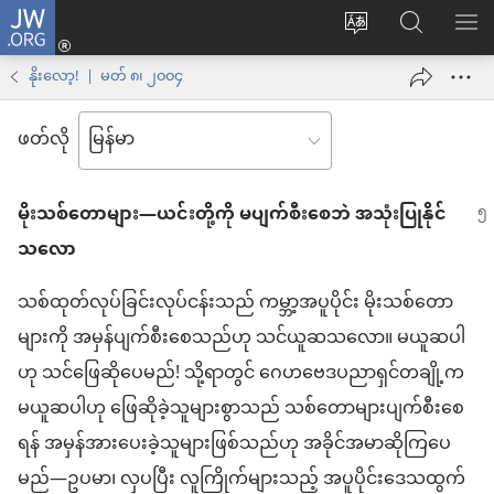
JW.ORG
Log
ဝ
JW.ORG
စာရ
in
က်
ရှာ
နိုးလော့! | မတ် ၈၊ ၂၀၀၄
(window
ဘ်
ပါ
အသစ်
ဖတ်လို
ဆိုက်
ဖွ
ဘာသာစကား
င့်
မိုးသစ်တောများ—ယင်းတို့ကို မပျက်စီးစေဘဲ အသုံးပြုနိုင်
ကို
နေ
သလော
ပြောင်း
ပါ
ပါ
တယ်)
သစ်ထုတ်လုပ်ခြင်းလုပ်ငန်းသည် ကမ္ဘာ့အပူပိုင်း မိုးသစ်တော
များကို အမှန်ပျက်စီးစေသည်ဟု သင်ယူဆသလော။ မယူဆပါ
ဟု သင်ဖြေဆိုပေမည်! သို့ရာတွင် ဂေဟဗေဒပညာရှင်တချို့က
မယူဆပါဟု ဖြေဆိုခဲ့သူများစွာသည် သစ်တောများပျက်စီးစေ
ရန် အမှန်အားပေးခဲ့သူများဖြစ်သည်ဟု အခိုင်အမာဆိုကြပေ
မည်—ဥပမာ၊ လှပပြီး လူကြိုက်များသည့် အပူပိုင်းဒေသထွက်