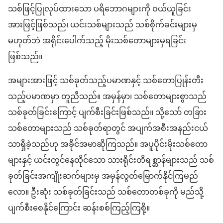
သစ်ဖြင့်ပြုလုပ်ထားသော ပရိဘောဂများကို ဝယ်ယူခြင်း
အားဖြင့်ဖြစ်သည်၊ ယင်းသစ်များသည် သစ်စိုက်ခင်းများမှ
မဟုတ်ဘဲ အရိုင်းပေါက်သည့် မိုးသစ်တောများမှရခြင်း
ဖြစ်သည်။
အများအားဖြင့် သစ်ခုတ်သည့်ပမာဏနှင့် သစ်တောပြုန်းတီး
သည့်ပမာဏမှာ တူညီသည်။ အမှန်မှာ၊ သစ်တောများစွာသည်
သစ်ခုတ်ခြင်းကြောင့် ပျက်စီးခြင်းဖြစ်သည်။ သို့သော် တခြား
သစ်တောများသည် သစ်ခုတ်ရာတွင် အပျက်အစီးအနည်းငယ်
သာရှိခဲ့သည်ဟု အခိုင်အမာဆိုကြသည်။ အပူပိုင်းမိုးသစ်တော
များနှင့် ယင်းတွင်နေထိုင်သော သားရိုင်းတိရစ္ဆာန်များသည် သစ်
ခုတ်ခြင်းအကျိုးဆက်များမှ အမှန်လွတ်မြောက်နိုင်ကြမည်
လော။ ဦးဆုံး သစ်ခုတ်ခြင်းသည် သစ်တောတစ်ခုကို မည်သို့
ပျက်စီးစေနိုင်ကြောင်း ဆန်းစစ်ကြည့်ကြစို့။