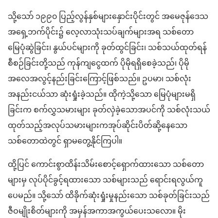
သို့သော် ၁၉၉၀ ပြည့်လွန်နှစ်များနှောင်းပိုင်းတွင် အမေဇုန်ဒေသ
အရှေ့ဘက်ပိုင်း၌ လေ့လာသုံးသပ်ချက်များအရ သစ်တော
မြေပုံဆွဲခြင်း၊ နွယ်ပင်များကို ခုတ်ထွင်ခြင်း၊ သစ်သယ်ထုတ်ရန်
စီစဉ်ခြင်းတို့သည် ကုန်ကျငွေထက် ပိုမိုရရှိစေခဲ့သည်၊ ပိုမို
အလေအလွင့်နည်းခြင်းကြောင့်ဖြစ်သည်။ ဥပမာ၊ သစ်လုံး
အနည်းငယ်သာ ဆုံးရှုံးခဲ့သည်။ ထိုကဲ့သို့သော မြေပုံများမရှိ
ခြင်းက စက်လွှသမားများ ခုတ်လှဲခဲ့သောအပင်ကို သစ်လုံးသယ်
ထုတ်သည့်အလုပ်သမားများကအုပ်ဆိုင်းပိတ်ဆို့နေသော
သစ်တောထဲတွင် ရှာမတွေ့နိုင်ကြပါ။
ထို့ပြင် ကောင်းစွာထိန်းသိမ်းစောင့်ရှောက်ထားသော သစ်တော
များမှ လုပ်ပိုင်ခွင့်ရထားသော သစ်များသည် ရောင်းရလွယ်ကူ
ပေမည်။ သို့သော် ထိခိုက်ဆုံးရှုံးမှုနည်းသော သစ်ခုတ်ခြင်းသည်
ဇီဝမျိုးစိတ်များကို အမှန်အကာအကွယ်ပေးသလော။ မိုး