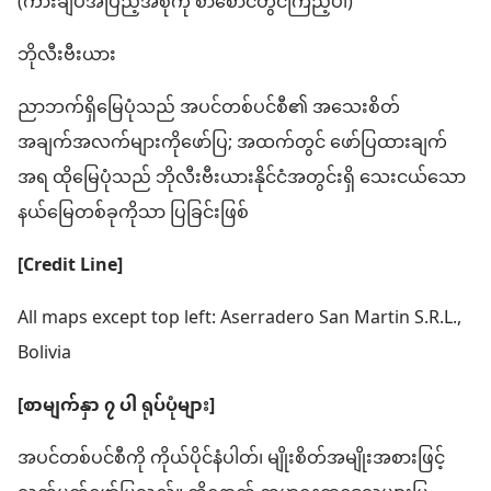
(ကားချပ်အပြည့်အစုံကို စာစောင်တွင်ကြည့်ပါ)
ဘိုလီးဗီးယား
ညာဘက်ရှိမြေပုံသည် အပင်တစ်ပင်စီ၏ အသေးစိတ်
အချက်အလက်များကိုဖော်ပြ; အထက်တွင် ဖော်ပြထားချက်
အရ ထိုမြေပုံသည် ဘိုလီးဗီးယားနိုင်ငံအတွင်းရှိ သေးငယ်သော
နယ်မြေတစ်ခုကိုသာ ပြခြင်းဖြစ်
[Credit Line]
All maps except top left: Aserradero San Martin S.R.L.,
Bolivia
[စာမျက်နှာ ၇ ပါ ရုပ်ပုံများ]
အပင်တစ်ပင်စီကို ကိုယ်ပိုင်နံပါတ်၊ မျိုးစိတ်အမျိုးအစားဖြင့်