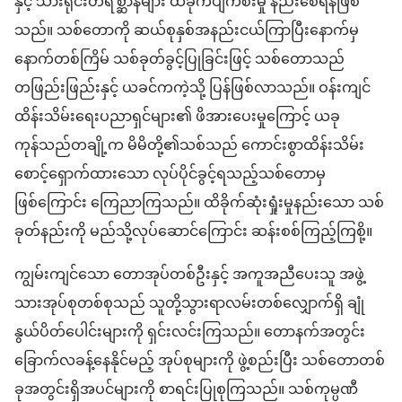
နှင့် သားရိုင်းတိရစ္ဆာန်များ ထိခိုက်ပျက်စီးမှု နည်းစေရန်ဖြစ်
သည်။ သစ်တောကို ဆယ်စုနှစ်အနည်းငယ်ကြာပြီးနောက်မှ
နောက်တစ်ကြိမ် သစ်ခုတ်ခွင့်ပြုခြင်းဖြင့် သစ်တောသည်
တဖြည်းဖြည်းနှင့် ယခင်ကကဲ့သို့ ပြန်ဖြစ်လာသည်။ ဝန်းကျင်
ထိန်းသိမ်းရေးပညာရှင်များ၏ ဖိအားပေးမှုကြောင့် ယခု
ကုန်သည်တချို့က မိမိတို့၏သစ်သည် ကောင်းစွာထိန်းသိမ်း
စောင့်ရှောက်ထားသော လုပ်ပိုင်ခွင့်ရသည့်သစ်တောမှ
ဖြစ်ကြောင်း ကြေညာကြသည်။ ထိခိုက်ဆုံးရှုံးမှုနည်းသော သစ်
ခုတ်နည်းကို မည်သို့လုပ်ဆောင်ကြောင်း ဆန်းစစ်ကြည့်ကြစို့။
ကျွမ်းကျင်သော တောအုပ်တစ်ဦးနှင့် အကူအညီပေးသူ အဖွဲ့
သားအုပ်စုတစ်စုသည် သူတို့သွားရာလမ်းတစ်လျှောက်ရှိ ချုံ
နွယ်ပိတ်ပေါင်းများကို ရှင်းလင်းကြသည်။ တောနက်အတွင်း
ခြောက်လခန့်နေနိုင်မည့် အုပ်စုများကို ဖွဲ့စည်းပြီး သစ်တောတစ်
ခုအတွင်းရှိအပင်များကို စာရင်းပြုစုကြသည်။ သစ်ကုမ္ပဏီ