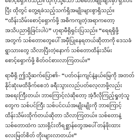
စောင့်ရှောက်သည်။ ထိုကဲ့သို့သော သစ်တောမျိုးများမှာ ရှားပါး
ပြီး ထိုတွင် တွေ့ရခဲသည့်သက်ရှိအမျိုးများစွာရှိသည်။
“ထိန်းသိမ်းစောင့်ရှောက်ဖို့ အဓိကကျတဲ့အရာကတော့
အသိပညာရှိခြင်းပါပဲ” ဟုရာမီရိုရှင်းပြသည်။ “ရေရရှိဖို့
အတွက် သစ်တောတွေပေါ် အမှီပြုနေရတယ်ဆိုတာကို ဒေသခံ
ရွာသားတွေ သိလာပြီးတဲ့နောက် သစ်တောထိန်းသိမ်း
စောင့်ရှောက်ဖို့ စိတ်ဝင်စားလာကြတယ်။”
ရာမီရို ဤသို့ဆက်ပြော၏– “ပတ်ဝန်းကျင်နဲ့နယ်မြေကို အတတ်
နိုင်ဆုံးမထိခိုက်စေဘဲ ခရီးသွားလည်ပတ်လေ့လာဖို့လည်း
အရေးကြီးတယ်၊ ဘာကြောင့်လဲဆိုတော့ အဲ့ဒီလိုကြည့်ရှုတဲ့သူ
တွေက သစ်ပင်ကြီး သစ်ပင်ငယ်အမျိုးမျိုးကို ဘာကြောင့်
ထိန်းသိမ်းထိုက်တယ်ဆိုတာ သိလာကြတယ်။ သစ်တောနဲ့
သစ်တောထဲက သားရိုင်းတိရစ္ဆာန်တွေအပေါ် တန်ဖိုးထား
လေးမြတ်စိတ် တိုးများလာတယ်။”