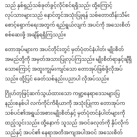
သည် နှစ်ရှည်သစ်ခုတ်ခွင့်လိုင်စင်ရရှိသည်၊ ထို့ကြောင့်
လုပ်သားများသည် နောင်တွင်အသုံးပြုရန် သစ်တောထိန်းသိမ်း
စောင့်ရှောက်ရေးအတွက် ရည်ရွယ်လျက် အပင်ကို အသေးစိတ်
စစ်ဆေးဖို့ အချိန်ရရှိကြသည်။
တောအုပ်များက အပင်တိုင်းတွင် မှတ်ပုံတင်နံပါတ်၊ မျိုးစိတ်
အမည်တို့ကို အမှတ်အသားပြုလုပ်ကြသည်။ မျိုးစိတ်ရာနှင့်ချီရှိ
သောကြောင့် အထူးကျွမ်းကျင်သော တောအုပ်ဖြစ်ဖို့လိုအပ်
သည်။ ထို့ပြင် ခေတ်သစ်နည်းပညာပါ လိုအပ်သည်။
ဂြိုဟ်တုဖြင့်ဆက်သွယ်ထားသော ကမ္ဘာ့နေရာဒေသများပြ
နည်းစနစ်ပါ လက်ကိုင်ကိရိယာကို အသုံးပြုကာ တောအုပ်က
သစ်ပင်၏အရွယ်အစား၊မျိုးစိတ်နှင့် မှတ်ပုံတင်နံပါတ်များကို
ထည့်သွင်းသည်။ ထို့နောက် သူသည် အဝင်ခလုတ်ကို နှိပ်လိုက်
သည်နှင့် အပင်၏ နေရာအတိအကျအပါအဝင် အသေးစိတ်