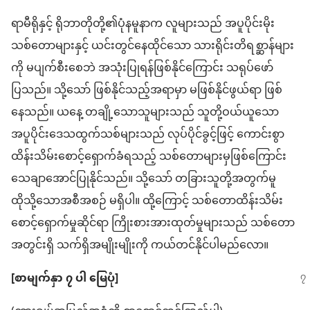
ရာမီရိုနှင့် ရိုဘာတိုတို့၏ပုံနမူနာက လူများသည် အပူပိုင်းမိုး
သစ်တောများနှင့် ယင်းတွင်နေထိုင်သော သားရိုင်းတိရစ္ဆာန်များ
ကို မပျက်စီးစေဘဲ အသုံးပြုရန်ဖြစ်နိုင်ကြောင်း သရုပ်ဖော်
ပြသည်။ သို့သော် ဖြစ်နိုင်သည့်အရာမှာ မဖြစ်နိုင်ဖွယ်ရာ ဖြစ်
နေသည်။ ယနေ့ တချို့သောသူများသည် သူတို့ဝယ်ယူသော
အပူပိုင်းဒေသထွက်သစ်များသည် လုပ်ပိုင်ခွင့်ဖြင့် ကောင်းစွာ
ထိန်းသိမ်းစောင့်ရှောက်ခံရသည့် သစ်တောများမှဖြစ်ကြောင်း
သေချာအောင်ပြုနိုင်သည်။ သို့သော် တခြားသူတို့အတွက်မူ
ထိုသို့သောအစီအစဉ် မရှိပါ။ ထို့ကြောင့် သစ်တောထိန်းသိမ်း
စောင့်ရှောက်မှုဆိုင်ရာ ကြိုးစားအားထုတ်မှုများသည် သစ်တော
အတွင်းရှိ သက်ရှိအမျိုးမျိုးကို ကယ်တင်နိုင်ပါမည်လော။
[စာမျက်နှာ ၇ ပါ မြေပုံ]