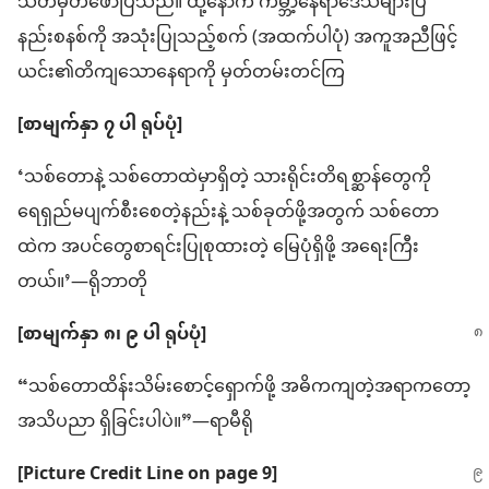
သတ်မှတ်ဖော်ပြသည်။ ထို့နောက် ကမ္ဘာ့နေရာဒေသများပြ
နည်းစနစ်ကို အသုံးပြုသည့်စက် (အထက်ပါပုံ) အကူအညီဖြင့်
ယင်း၏တိကျသောနေရာကို မှတ်တမ်းတင်ကြ
[စာမျက်နှာ ၇ ပါ ရုပ်ပုံ]
‘သစ်တောနဲ့ သစ်တောထဲမှာရှိတဲ့ သားရိုင်းတိရစ္ဆာန်တွေကို
ရေရှည်မပျက်စီးစေတဲ့နည်းနဲ့ သစ်ခုတ်ဖို့အတွက် သစ်တော
ထဲက အပင်တွေစာရင်းပြုစုထားတဲ့ မြေပုံရှိဖို့ အရေးကြီး
တယ်။’—ရိုဘာတို
[စာမျက်နှာ ၈၊ ၉ ပါ ရုပ်ပုံ]
“သစ်တောထိန်းသိမ်းစောင့်ရှောက်ဖို့ အဓိကကျတဲ့အရာကတော့
အသိပညာ ရှိခြင်းပါပဲ။”—ရာမီရို
[Picture Credit Line on page 9]