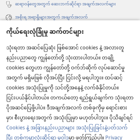
ဆရာဝန်တွေအတွက် ဆေးဘက်ဆိုင်ရာ အချက်အလက်များ
အစိုးရ အရာရှိများအတွက် အချက်အလက်
ကိုယ်ရေးလုံခြုံမှု ဆက်တင်များ
အကူအညီ
သုံးရတာ အဆင်ပြေဆုံး ဖြစ်အောင် cookies နဲ့ အလားတူ
အလှူငွေ
(window
နည်းပညာတွေ ကျွန်တော်တို့ သုံးထားပါတယ်။ တချို့
အသစ်
ကင်းမျှော်စင် အွန်လိုင်းစာကြည့်တိုက်™
cookies တွေဟာ ကျွန်တော်တို့ ဝက်ဘ်ဆိုက် လုပ်ဆောင်မှု
ဖွ
(window
င့်
အတွက် မရှိမဖြစ် လိုအပ်ပြီး ငြင်းလို့ မရပါဘူး။ ထပ်ဆင့်
အသစ်
®
JW Hub
နေ
(window
ဖွ
cookies အသုံးပြုမှုကို သင်တို့အနေနဲ့ လက်ခံနိုင်တယ်။
ပါ
အသစ်
င့်
®
ငြင်းပယ်နိုင်ပါတယ်။ တကယ်တော့ ရည်ရွယ်ချက်က သုံးရတာ
JW Library
တယ်)
ဖွ
နေ
ပိုအဆင်ပြေဖို့ပါပဲ။ ဒီအချက်အလက် တစ်ခုကိုမှ ရောင်းစား
င့်
ပါ
ကင်းမျှော်စင် စာကြည့်တိုက်
မှာ၊ စီးပွားရေးအတွက် အသုံးပြုမှာ မဟုတ်ပါဘူး။ ပိုသိချင်ရင်
နေ
တယ်)
ပါ
Cookies နဲ့ အခြားနည်းပညာများ အသုံးပြုခြင်းနဲ့ပတ်သက်
တယ်)
ပြီး တစ်ကမ္ဘာလုံးဆိုင်ရာ မူဝါဒ
မှာ ဖတ်ကြည့်ပါ။
Privacy