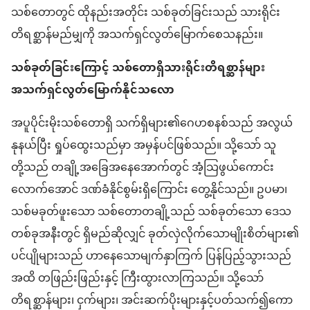
သစ်တောတွင် ထိုနည်းအတိုင်း သစ်ခုတ်ခြင်းသည် သားရိုင်း
တိရစ္ဆာန်မည်မျှကို အသက်ရှင်လွတ်မြောက်စေသနည်း။
သစ်ခုတ်ခြင်းကြောင့် သစ်တောရှိသားရိုင်းတိရစ္ဆာန်များ
အသက်ရှင်လွတ်မြောက်နိုင်သလော
အပူပိုင်းမိုးသစ်တောရှိ သက်ရှိများ၏ဂေဟစနစ်သည် အလွယ်
နုနယ်ပြီး ရှုပ်ထွေးသည်မှာ အမှန်ပင်ဖြစ်သည်။ သို့သော် သူ
တို့သည် တချို့အခြေအနေအောက်တွင် အံ့သြဖွယ်ကောင်း
လောက်အောင် ဒဏ်ခံနိုင်စွမ်းရှိကြောင်း တွေ့နိုင်သည်။ ဥပမာ၊
သစ်မခုတ်ဖူးသော သစ်တောတချို့သည် သစ်ခုတ်သော ဒေသ
တစ်ခုအနီးတွင် ရှိမည်ဆိုလျှင် ခုတ်လှဲလိုက်သောမျိုးစိတ်များ၏
ပင်ပျိုများသည် ဟာနေသောမျက်နှာကြက် ပြန်ပြည့်သွားသည်
အထိ တဖြည်းဖြည်းနှင့် ကြီးထွားလာကြသည်။ သို့သော်
တိရစ္ဆာန်များ၊ ငှက်များ၊ အင်းဆက်ပိုးများနှင့်ပတ်သက်၍ကော