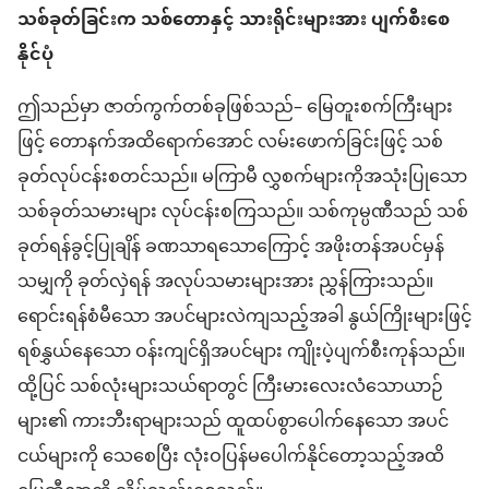
သစ်ခုတ်ခြင်းက သစ်တောနှင့် သားရိုင်းများအား ပျက်စီးစေ
နိုင်ပုံ
ဤသည်မှာ ဇာတ်ကွက်တစ်ခုဖြစ်သည်– မြေတူးစက်ကြီးများ
ဖြင့် တောနက်အထိရောက်အောင် လမ်းဖောက်ခြင်းဖြင့် သစ်
ခုတ်လုပ်ငန်းစတင်သည်။ မကြာမီ လွှစက်များကိုအသုံးပြုသော
သစ်ခုတ်သမားများ လုပ်ငန်းစကြသည်။ သစ်ကုမ္ပဏီသည် သစ်
ခုတ်ရန်ခွင့်ပြုချိန် ခဏသာရသောကြောင့် အဖိုးတန်အပင်မှန်
သမျှကို ခုတ်လှဲရန် အလုပ်သမားများအား ညွှန်ကြားသည်။
ရောင်းရန်စံမီသော အပင်များလဲကျသည့်အခါ နွယ်ကြိုးများဖြင့်
ရစ်နွှယ်နေသော ဝန်းကျင်ရှိအပင်များ ကျိုးပဲ့ပျက်စီးကုန်သည်။
ထို့ပြင် သစ်လုံးများသယ်ရာတွင် ကြီးမားလေးလံသောယာဉ်
များ၏ ကားဘီးရာများသည် ထူထပ်စွာပေါက်နေသော အပင်
ငယ်များကို သေစေပြီး လုံးဝပြန်မပေါက်နိုင်တော့သည့်အထိ