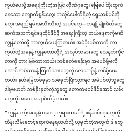
ကွယ်ပေးဖို့အရေးကြီးတဲ့အပြင် လိုဏ်ဂူတွေ၊ မြေပေါ်ထိုးထွက်
နေသော ကျောက်စွန်းတွေ၊ ကလိုင်ပေါက်ရှိတဲ့ ရှေးသစ်ပင်အို
တွေ၊ အရည်ရွှမ်းအသီးသီးတဲ့ အပင်တွေ—တချို့မျိုးစိတ်တွေ
ဆက်အသက်ရှင်နေထိုင်နိုင်ဖို့ အရေးကြီးတဲ့ ဘယ်နေရာကိုမဆို
ကျွန်တော်တို့ ကာကွယ်ပေးကြတယ်။ အမဲခိုးပစ်တာကို ကာ
ကွယ်တဲ့အနေနဲ့ ကျွန်တော်တို့ရဲ့ အလုပ်သမားတွေ သေနတ်ကိုင်
တာကို တားမြစ်ထားတယ်၊ သစ်ခုတ်စခန်းမှာ အမဲပစ်ဖို့မလို
အောင် အမဲသားနဲ့ ကြက်သားတွေကို လေယာဉ်နဲ့ တင်ပို့ပေး
တယ်။ နယ်မြေတစ်ခုမှာ သစ်ခုတ်ပြီးသွားရင် အမဲပစ်တဲ့သူတွေ
ဒါမှမဟုတ် သစ်ခိုးခုတ်တဲ့သူတွေ တောထဲမဝင်နိုင်အောင် လမ်း
တွေကို အသေအချာပိတ်ခဲ့တယ်။
“ကျွန်တော့်အနေနဲ့ကတော့ ဘုရားသခင်ရဲ့ ဖန်ဆင်းရာတွေကို
ထိန်းသိမ်းစောင့်ရှောက်နေရတယ်လို့ ယူမှတ်တဲ့အတွက် ဒါတွေ