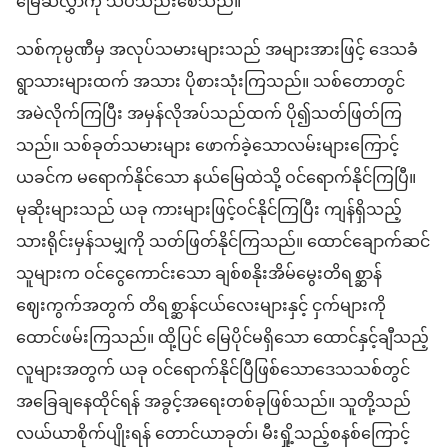
မြေဆီလွှာကို သိပ်သည်းစေသည်။
သစ်ကုမ္ပဏီမှ အလုပ်သမားများသည် အများအားဖြင့် ဒေသခံ
ရွာသားများထက် အသား ပိုစားသုံးကြသည်။ သစ်တောတွင်
အမဲလိုက်ကြပြီး အမှန်လိုအပ်သည်ထက် ပို၍သတ်ဖြတ်ကြ
သည်။ သစ်ခုတ်သမားများ ဖောက်ခဲ့သောလမ်းများကြောင့်
ယခင်က မရောက်နိုင်သော နယ်မြေထဲသို့ ဝင်ရောက်နိုင်ကြပြီ။
မုဆိုးများသည် ယခု ကားများဖြင့်ဝင်နိုင်ကြပြီး ကျန်ရှိသည့်
သားရိုင်းမှန်သမျှကို သတ်ဖြတ်နိုင်ကြသည်။ ထောင်ချောက်ဆင်
သူများက ဝင်ငွေကောင်းသော ချစ်စနိုးအိမ်မွေးတိရစ္ဆာန်
ဈေးကွက်အတွက် တိရစ္ဆာန်ငယ်လေးများနှင့် ငှက်များကို
ထောင်ဖမ်းကြသည်။ ထို့ပြင် မြေပိုင်မရှိသော ထောင်နှင့်ချီသည့်
လူများအတွက် ယခု ဝင်ရောက်နိုင်ပြီဖြစ်သောဒေသသစ်တွင်
အခြေချနေထိုင်ရန် အခွင့်အရေးတစ်ခုဖြစ်သည်။ သူတို့သည်
လယ်ယာစိုက်ပျိုးရန် တောင်ယာခုတ်၊ မီးရှို့သည့်စနစ်ကြောင့်