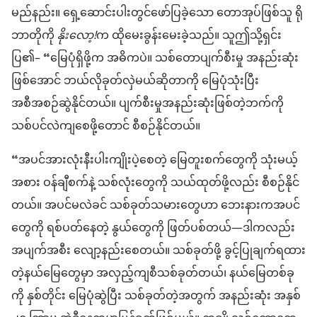
မည်နည်း။ ရှေ့ဆောင်းပါးတွင်ဖော်ပြခဲ့သော တောအုပ်ဖြစ်သူ ရို
ဘာတိုကို
နိုးလော့!
က ထိုမေးခွန်းမေးခဲ့သည်။ သူဤသို့ရှင်း
ပြ၏– “မြေပုံရှိဖို့က အဓိကပဲ။ သစ်တောပျက်စီးမှု အနည်းဆုံး
ဖြစ်အောင် ဘယ်လိုခုတ်လှဲမယ်ဆိုတာကို မြေပုံသုံးပြီး
အစီအစဉ်ဆွဲနိုင်တယ်။ ပျက်စီးမှုအနည်းဆုံးဖြစ်တဲ့ဘက်ကို
သစ်ပင်လဲကျစေဖို့တောင် စီစဉ်နိုင်တယ်။
“အပင်အားလုံးနီးပါးကျိုးပဲ့စေတဲ့ မြေတူးစက်တွေကို သုံးမယ့်
အစား ဝန်ချီစက်နဲ့ သစ်လုံးတွေကို သယ်ထုတ်ဖို့လည်း စီစဉ်နိုင်
တယ်။ အပင်မလဲခင် သစ်ခုတ်သမားတွေဟာ ဘေးနားကအပင်
တွေကို ရစ်ပတ်နေတဲ့ နွယ်တွေကို ဖြတ်ပစ်တယ်—ဒါကလည်း
အပျက်အစီး လျော့နည်းစေတယ်။ သစ်ခုတ်ဖို့ ခွင့်ပြုချက်ရထား
တဲ့နယ်မြေတွေမှာ အလှည့်ကျစီသစ်ခုတ်တယ်၊ နယ်မြေတစ်ခု
ကို နှစ်တိုင်း မြေပုံဆွဲပြီး သစ်ခုတ်တဲ့အတွက် အနည်းဆုံး အနှစ်