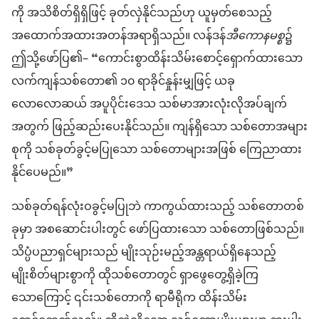
ကို အသိစိတ်ရှိရှိဖြင့် ခုတ်လှဲနိုင်သည်ဟု ယူမှတ်စေသည့်
အထောက်အထားအတန်အရာရှိသည်။ လန်ဒန်
အီကောနမစ္စ
၌
ဤသို့ဖော်ပြ၏– “ကောင်းစွာထိန်းသိမ်းစောင့်ရှောက်ထားသော
လက်ကျန်သစ်တော၏ ၁၀ ရာခိုင်နှုန်းမျှဖြင့် ယခု
လောလောဆယ် အပူပိုင်းဒေသ သစ်မာအားလုံးလိုအပ်ချက်
အတွက် ဖြည့်ဆည်းပေးနိုင်သည်။ ကျန်ရှိသော သစ်တောအများ
စုကို သစ်ခုတ်ခွင့်မပြုသော သစ်တောများအဖြစ် ကြေညာထား
နိုင်ပေမည်။”
သစ်ခုတ်ရန်လုံးဝခွင့်မပြုဘဲ ကာကွယ်ထားသည့် သစ်တောတစ်
ခုမှာ အစဆောင်းပါးတွင် ဖော်ပြထားသော သစ်တောဖြစ်သည်။
သိပ္ပံပညာရှင်များသည် မျိုးသုဉ်းမည့်အန္တရာယ်ရှိနေသည့်
မျိုးစိတ်များစွာကို ထိုသစ်တောတွင် ရှာဖွေတွေ့ရှိခဲ့ကြ
သောကြောင့် ၎င်းသစ်တောကို ရာမီရိုက ထိန်းသိမ်း