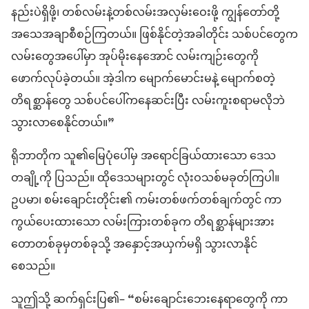
နည်းပဲရှိဖို့၊ တစ်လမ်းနဲ့တစ်လမ်းအလှမ်းဝေးဖို့ ကျွန်တော်တို့
အသေအချာစီစဉ်ကြတယ်။ ဖြစ်နိုင်တဲ့အခါတိုင်း သစ်ပင်တွေက
လမ်းတွေအပေါ်မှာ အုပ်မိုးနေအောင် လမ်းကျဉ်းတွေကို
ဖောက်လုပ်ခဲ့တယ်။ အဲ့ဒါက မျောက်မောင်းမနဲ့ မျောက်စတဲ့
တိရစ္ဆာန်တွေ သစ်ပင်ပေါ်ကနေဆင်းပြီး လမ်းကူးစရာမလိုဘဲ
သွားလာစေနိုင်တယ်။”
ရိုဘာတိုက သူ၏မြေပုံပေါ်မှ အရောင်ခြယ်ထားသော ဒေသ
တချို့ကို ပြသည်။ ထိုဒေသများတွင် လုံးဝသစ်မခုတ်ကြပါ။
ဥပမာ၊ စမ်းချောင်းတိုင်း၏ ကမ်းတစ်ဖက်တစ်ချက်တွင် ကာ
ကွယ်ပေးထားသော လမ်းကြားတစ်ခုက တိရစ္ဆာန်များအား
တောတစ်ခုမှတစ်ခုသို့ အနှောင့်အယှက်မရှိ သွားလာနိုင်
စေသည်။
သူဤသို့ ဆက်ရှင်းပြ၏– “စမ်းချောင်းဘေးနေရာတွေကို ကာ