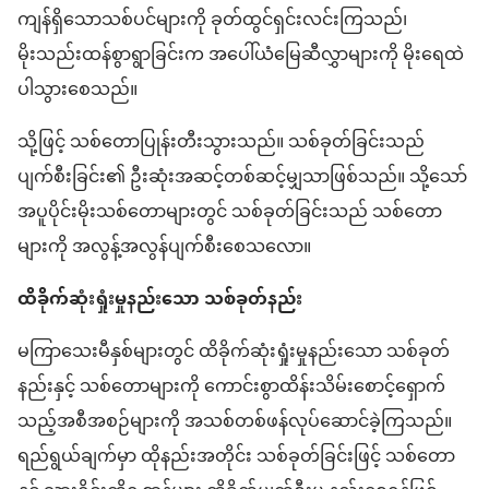
ကျန်ရှိသောသစ်ပင်များကို ခုတ်ထွင်ရှင်းလင်းကြသည်၊
မိုးသည်းထန်စွာရွာခြင်းက အပေါ်ယံမြေဆီလွှာများကို မိုးရေထဲ
ပါသွားစေသည်။
သို့ဖြင့် သစ်တောပြုန်းတီးသွားသည်။ သစ်ခုတ်ခြင်းသည်
ပျက်စီးခြင်း၏ ဦးဆုံးအဆင့်တစ်ဆင့်မျှသာဖြစ်သည်။ သို့သော်
အပူပိုင်းမိုးသစ်တောများတွင် သစ်ခုတ်ခြင်းသည် သစ်တော
များကို အလွန့်အလွန်ပျက်စီးစေသလော။
ထိခိုက်ဆုံးရှုံးမှုနည်းသော သစ်ခုတ်နည်း
မကြာသေးမီနှစ်များတွင် ထိခိုက်ဆုံးရှုံးမှုနည်းသော သစ်ခုတ်
နည်းနှင့် သစ်တောများကို ကောင်းစွာထိန်းသိမ်းစောင့်ရှောက်
သည့်အစီအစဉ်များကို အသစ်တစ်ဖန်လုပ်ဆောင်ခဲ့ကြသည်။
ရည်ရွယ်ချက်မှာ ထိုနည်းအတိုင်း သစ်ခုတ်ခြင်းဖြင့် သစ်တော