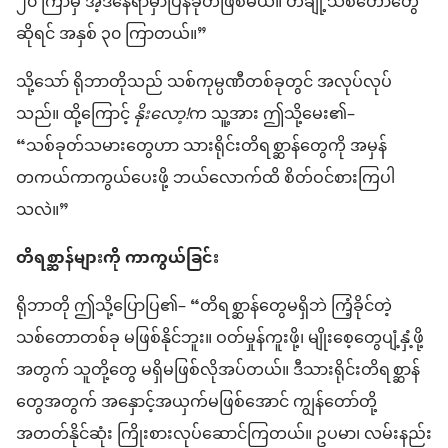
၂၀ ကြာမှ အဲ့ဒီနေရာမှာပြန်ခုတ်ဖြစ်မယ်။ တချို့သစ်တောတွေ
ဆိုရင် အနှစ် ၃၀ ကြာတယ်။”
သို့သော် ရိုဘာတိုသည် သစ်ကုမ္ပဏီတစ်ခုတွင် အလုပ်လုပ်
သည်။ ထို့ကြောင့်
နိုးလော့!
က သူ့အား ဤသို့မေး၏–
“သစ်ခုတ်သမားတွေဟာ သားရိုင်းတိရစ္ဆာန်တွေကို အမှန်
တကယ်ကာကွယ်ပေးဖို့ ဘယ်လောက်ထိ စိတ်ဝင်စားကြပါ
သလဲ။”
တိရစ္ဆာန်များကို ကာကွယ်ခြင်း
ရိုဘာတို ဤသို့ပြောပြ၏– “တိရစ္ဆာန်တွေမရှိဘဲ ကြံ့ခိုင်တဲ့
သစ်တောတစ်ခု မဖြစ်နိုင်ဘူး။ ဝတ်မှုန်ကူးဖို့၊ မျိုးစေ့တွေပျံ့နှံ့ဖို့
အတွက် သူတို့တွေ မရှိမဖြစ်လိုအပ်တယ်။ ဒီသားရိုင်းတိရစ္ဆာန်
တွေအတွက် အနှောင့်အယှက်မဖြစ်အောင် ကျွန်တော်တို့
အတတ်နိုင်ဆုံး ကြိုးစားလုပ်ဆောင်ကြတယ်။ ဥပမာ၊ လမ်းနည်း