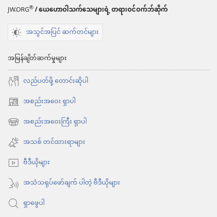
ရွေးချယ်
®
JW.ORG
/ ယေဟောဝါသက်သေများရဲ့ တရားဝင်ဝက်ဘ်ဆိုက်
စရာ
အသွင်အပြင် ဆက်တင်များ
များ
နိုး
အမြန်ချိတ်ဆက်မှုများ
လော့!
လည်ပတ်ဖို့ တောင်းဆိုပါ
မတ် ၈၊
အစည်းအဝေး ရှာပါ
၂၀၀၄
(window
အသစ်
အစည်းအဝေးကြီး ရှာပါ
(window
ဖွ
အသစ်
အသစ် တင်ထားရာများ
င့်
ဖွ
နေ
ဗီဒီယိုများ
င့်
ပါ
နေ
အသံသရုပ်ဖော်ချက် ပါတဲ့ ဗီဒီယိုများ
တယ်)
ပါ
ရှာဖွေပါ
တယ်)