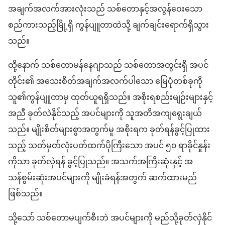
အချက်အလက်အားလုံးသည် သစ်တောနှင့်အလွန်ဝေးသော
စည်ကားသည့်မြို့ရှိ ကွန်ပျူတာထဲသို့ ချက်ချင်းရောက်ရှိသွား
သည်။
ထို့နောက် သစ်တောမန်နေဂျာသည် သစ်တောအတွင်းရှိ အပင်
တိုင်း၏ အသေးစိတ်အချက်အလက်ပါသော မြေပုံတစ်ခုကို
သူ၏ကွန်ပျူတာမှ ထုတ်ယူရရှိသည်။ အစိုးရစည်းမျဉ်းများနှင့်
အညီ ခုတ်လဲနိုင်သည့် အပင်များကို သူအတိအကျရွေးချယ်
သည်။ မျိုးစိတ်များစွာအတွက်မူ အစိုးရက ခုတ်ရန်ခွင့်ပြုထား
သည့် သတ်မှတ်လုံးပတ်ထက်ပိုကြီးသော အပင် ၅၀ ရာခိုင်နှုန်း
ကိုသာ ခုတ်လှဲရန် ခွင့်ပြုသည်။ အသက်အကြီးဆုံးနှင့် အ
သန်စွမ်းဆုံးအပင်များကို မျိုးခံရန်အတွက် ဆက်ထားမည်
ဖြစ်သည်။
သို့သော် သစ်တောမပျက်စီးဘဲ အပင်များကို မည်သို့ခုတ်လှဲနိုင်