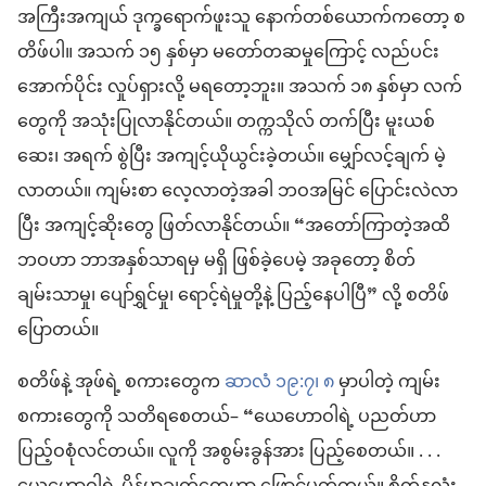
အကြီးအကျယ် ဒုက္ခရောက်ဖူးသူ နောက်တစ်ယောက်ကတော့ စ
တိဖ်ပါ။ အသက် ၁၅ နှစ်မှာ မတော်တဆမှုကြောင့် လည်ပင်း
အောက်ပိုင်း လှုပ်ရှားလို့ မရတော့ဘူး။ အသက် ၁၈ နှစ်မှာ လက်
တွေကို အသုံးပြုလာနိုင်တယ်။ တက္ကသိုလ် တက်ပြီး မူးယစ်
ဆေး၊ အရက် စွဲပြီး အကျင့်ယိုယွင်းခဲ့တယ်။ မျှော်လင့်ချက် မဲ့
လာတယ်။ ကျမ်းစာ လေ့လာတဲ့အခါ ဘဝအမြင် ပြောင်းလဲလာ
ပြီး အကျင့်ဆိုးတွေ ဖြတ်လာနိုင်တယ်။ “အတော်ကြာတဲ့အထိ
ဘဝဟာ ဘာအနှစ်သာရမှ မရှိ ဖြစ်ခဲ့ပေမဲ့ အခုတော့ စိတ်
ချမ်းသာမှု၊ ပျော်ရွှင်မှု၊ ရောင့်ရဲမှုတို့နဲ့ ပြည့်နေပါပြီ” လို့ စတိဖ်
ပြောတယ်။
စတိဖ်နဲ့ အုဖ်ရဲ့ စကားတွေက
ဆာလံ ၁၉:၇၊ ၈
မှာပါတဲ့ ကျမ်း
စကားတွေကို သတိရစေတယ်– “ယေဟောဝါရဲ့ ပညတ်ဟာ
ပြည့်ဝစုံလင်တယ်။ လူကို အစွမ်းခွန်အား ပြည့်စေတယ်။ . . .