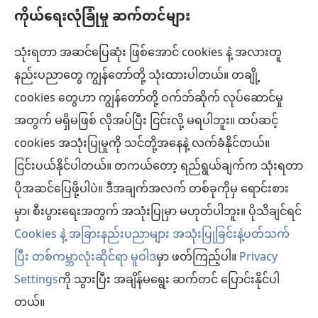
ကိုယ်ရေးလုံခြုံမှု ဆက်တင်များ
အကူအညီ
သုံးရတာ အဆင်ပြေဆုံး ဖြစ်အောင် cookies နဲ့ အလားတူ
အလှူငွေ
(window
နည်းပညာတွေ ကျွန်တော်တို့ သုံးထားပါတယ်။ တချို့
အသစ်
ကင်းမျှော်စင် အွန်လိုင်းစာကြည့်တိုက်™
cookies တွေဟာ ကျွန်တော်တို့ ဝက်ဘ်ဆိုက် လုပ်ဆောင်မှု
ဖွ
(window
င့်
အတွက် မရှိမဖြစ် လိုအပ်ပြီး ငြင်းလို့ မရပါဘူး။ ထပ်ဆင့်
အသစ်
®
JW Hub
နေ
(window
ဖွ
cookies အသုံးပြုမှုကို သင်တို့အနေနဲ့ လက်ခံနိုင်တယ်။
ပါ
အသစ်
င့်
®
ငြင်းပယ်နိုင်ပါတယ်။ တကယ်တော့ ရည်ရွယ်ချက်က သုံးရတာ
JW Library
တယ်)
ဖွ
နေ
ပိုအဆင်ပြေဖို့ပါပဲ။ ဒီအချက်အလက် တစ်ခုကိုမှ ရောင်းစား
င့်
ပါ
ကင်းမျှော်စင် စာကြည့်တိုက်
မှာ၊ စီးပွားရေးအတွက် အသုံးပြုမှာ မဟုတ်ပါဘူး။ ပိုသိချင်ရင်
နေ
တယ်)
ပါ
Cookies နဲ့ အခြားနည်းပညာများ အသုံးပြုခြင်းနဲ့ပတ်သက်
တယ်)
ပြီး တစ်ကမ္ဘာလုံးဆိုင်ရာ မူဝါဒ
မှာ ဖတ်ကြည့်ပါ။
Privacy
Settings
ကို သွားပြီး အချိန်မရွေး ဆက်တင် ပြောင်းနိုင်ပါ
Copyright
© 2026 Watch Tower Bible and Tract Society of Pennsylvania.
လိုက်နာရန် စည်းကမ်းများ
|
ကိုယ်ရေးလုံခြုံမှု မူဝါဒ
|
ကိုယ်ရေးလုံခြုံမှု ဆက်
တယ်။