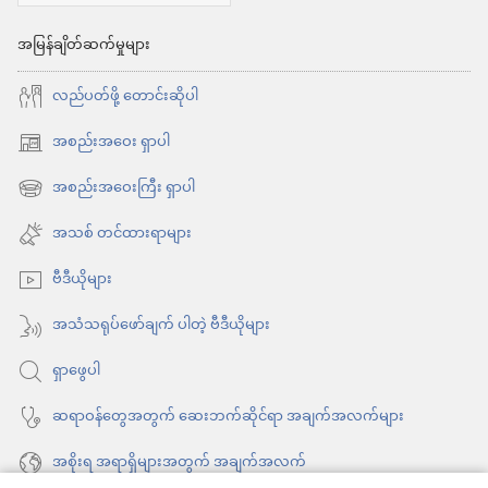
ပျော်
အမြန်ချိတ်ဆက်မှုများ
ရွှင်
လည်ပတ်ဖို့ တောင်းဆိုပါ
မှု
ရ
အစည်းအဝေး ရှာပါ
(window
စေ
အသစ်
အစည်းအဝေးကြီး ရှာပါ
(window
တဲ့
ဖွ
အသစ်
အသစ် တင်ထားရာများ
လမ်း
င့်
ဖွ
နေ
ဗီဒီယိုများ
င့်
ပါ
နေ
အသံသရုပ်ဖော်ချက် ပါတဲ့ ဗီဒီယိုများ
တယ်)
ပါ
ရှာဖွေပါ
တယ်)
ဆရာဝန်တွေအတွက် ဆေးဘက်ဆိုင်ရာ အချက်အလက်များ
အစိုးရ အရာရှိများအတွက် အချက်အလက်