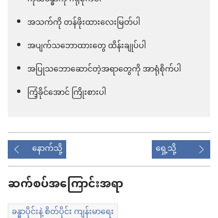
အသက်ကို တန်ဖိုးထားလေးမြတ်ပါ
အပျက်သဘောထားတွေ ထိန်းချုပ်ပါ
အပြုသဘောဆောင်တဲ့အရာတွေကို အာရုံစိုက်ပါ
ကြံ့ခိုင်အောင် ကြိုးစားပါ
နောက်သို့
ရှေ့သို့
ဆက်စပ်အကြောင်းအရာ
ခန္ဓာပိုင်းနဲ့ စိတ်ပိုင်း ကျန်းမာရေး