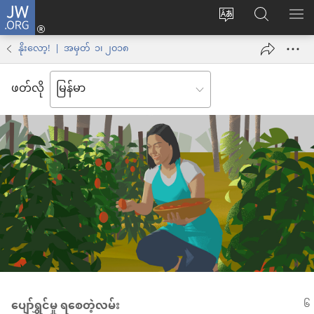
JW.ORG
Log
ဝ
JW.ORG
စာရ
in
က်
ရှာ
နိုးလော့! | အမှတ် ၁၊ ၂၀၁၈
(window
ဘ်
ပါ
အသစ်
ဖတ်လို
ဆိုက်
ဖွ
ဘာသာစကား
င့်
ကို
နေ
ပြောင်း
ပါ
ပါ
တယ်)
ပျော်ရွှင်မှု ရစေတဲ့လမ်း