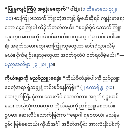
“
ပြုမူကျင့်ကြံပုံ အစွန်းမရောက်” ပါနဲ့။
(
၁ တိမောသေ ၃:၂၊
၁၁
) စားကြူးသောက်ကြူးတဲ့အကျင့် ရှိမယ်ဆိုရင် ကျန်းမာရေး
ကော ငွေကြေးပါ ထိခိုက်တတ်တယ်။ “စပျစ်ဝိုင် သောက်ကြူး
သူတွေ၊ အသားကို ငမ်းငမ်းတက်စားသူတွေထဲမှာ မင်း မပါစေ
နဲ့။ အရက်သမားတွေ၊ စားကြူးသူတွေဟာ ဆင်းရဲသွားလိမ့်
မယ်။ ငိုက်မျဉ်းနေသူတွေဟာ အဝတ်စုတ်ပဲ ဝတ်ရလိမ့်မယ်။”—
ပညာအလိမ္မာ ၂၃:၂၀၊ ၂၁
။
ကိုယ်ခန္ဓာကို မညစ်ညူးစေနဲ့။
“ကိုယ်စိတ်နှစ်ပါးကို ညစ်ညူး
စေတဲ့အရာ ရှိသမျှနဲ့ ကင်းစင်နေကြစို့။” (
၂ ကောရိန္သု ၇:၁
)
ဆေးရွက်ကြီး ငုံတာ၊ ဆေးလိပ် သောက်တာ၊ အရက်နဲ့ မူးယစ်
ဆေး တလွဲသုံးတာတွေက ကိုယ်ခန္ဓာကို ညစ်ညူးစေတယ်။
ဥပမာ၊ ဆေးလိပ်သောက်ခြင်းက “ရောဂါ ရစေတယ်၊ မသန်မ
စွမ်း ဖြစ်စေတယ်၊ ကိုယ်အင်္ဂါ အစိတ်အပိုင်း အားလုံးနီးပါးကို