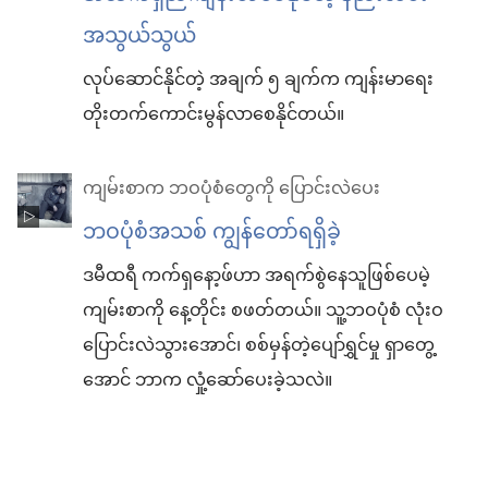
အသွယ်သွယ်
လုပ်ဆောင်နိုင်တဲ့ အချက် ၅ ချက်က ကျန်းမာရေး
တိုးတက်ကောင်းမွန်လာစေနိုင်တယ်။
ကျမ်းစာက ဘဝပုံစံတွေကို ပြောင်းလဲပေး
ဘဝပုံစံအသစ် ကျွန်တော်ရရှိခဲ့
ဒမီထရီ ကက်ရှနော့ဖ်ဟာ အရက်စွဲနေသူဖြစ်ပေမဲ့
ကျမ်းစာကို နေ့တိုင်း စဖတ်တယ်။ သူ့ဘဝပုံစံ လုံးဝ
ပြောင်းလဲသွားအောင်၊ စစ်မှန်တဲ့ပျော်ရွှင်မှု ရှာတွေ့
အောင် ဘာက လှုံ့ဆော်ပေးခဲ့သလဲ။