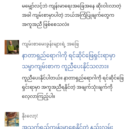
မမျှော်လင့်ဘဲ ကျန်းမာရေးအခြေအနေ ဆိုးဝါးလာတဲ့
အခါ ကျမ်းစာမှာပါတဲ့ ဘယ်အကြံပြုချက်တွေက
အကူအညီ ဖြစ်စေသလဲ။
ကျမ်းစာမေးခွန်းများရဲ့ အဖြေ
နာတာရှည်ရောဂါကို ရင်ဆိုင်ဖြေရှင်းရာမှာ
သမ္မာကျမ်းစာက ကူညီပေးနိုင်သလား။
ကူညီပေးနိုင်ပါတယ်။ နာတာရှည်ရောဂါကို ရင်ဆိုင်ဖြေ
ရှင်းရာမှာ အကူအညီရနိုင်တဲ့ အချက်သုံးချက်ကို
လေ့လာကြည့်ပါ။
နိုးလော့!
အသက်ရှည်ကျန်းမာစေနိုင်တဲ့ နည်းလမ်း