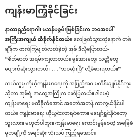
ကျန်းမာကြံ့ခိုင်ခြင်း
နာတာရှည်ရောဂါ၊ မသန်မစွမ်းဖြစ်ခြင်းက ဘဝအပေါ်
အကြီးအကျယ် ထိခိုက်နိုင်တယ်။
လေဖြတ်သွားတဲ့နောက် တစ်
ချိန်က တက်ကြွဖျတ်လတ်ခဲ့တဲ့ အုဖ် ဒီလိုပြောတယ်-
“စိတ်ဓာတ် အရမ်းကျလာတယ်။ ခွန်အားတွေ၊ သတ္တိတွေ
ပျောက်ဆုံးသွားတယ်။ . . . ‘ဘဝဆုံးပြီ’ လို့ခံစားရတယ်။”
ဘယ်သူမှ ကိုယ့်ကျန်းမာရေးကို အပြည့်အဝ မထိန်းချုပ်နိုင်ဘူး
ဆိုတာ အုဖ်ရဲ့ အတွေ့အကြုံက ဖော်ပြတယ်။ ဒါပေမဲ့
ကျန်းမာရေး မထိခိုက်အောင် အတော်အတန် ကာကွယ်နိုင်ပါ
တယ်။ ကျန်းမာရေး ယိုယွင်းလာရင်ကော။ မပျော်ရွှင်နိုင်တော့
ဘူးလား။ မဟုတ်ပါဘူး။ ကျန်းမာရေး ကောင်းမွန်စေတဲ့ အခြေခံ
မူတချို့ကို အရင်ဆုံး သုံးသပ်ကြည့်ရအောင်။