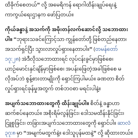
ထိခိုက်စေတယ်” လို့ အမေရိကန် ရောဂါထိန်းချုပ်ရေးနဲ့
ကာကွယ်ရေးဌာနက ဖော်ပြတယ်။
ကိုယ်ခန္ဓာနဲ့ အသက်ကို အဖိုးတန်လက်ဆောင်လို့ သဘောထား
ပါ။
“ဘုရားသခင်ကြောင့်သာ ကျွန်တော်တို့ ဖြစ်တည်နေတာ၊
အသက်ရှင်ပြီး သွားလာလှုပ်ရှားနေတာပါ။” (
တမန်တော်
၁၇:၂၈
) အဲဒီလိုသဘောထားရင် လုပ်ငန်းခွင်မှာဖြစ်စေ၊
ယာဉ်မောင်းနှင်ချိန်မှာဖြစ်စေ၊ အပန်းဖြေတဲ့အခါဖြစ်စေ မ
လိုအပ်ဘဲ စွန့်စားတာမျိုးကို ရှောင်ကြပါမယ်။ ခဏတာ စိတ်
လှုပ်ရှားရင်ခုန်မှုအတွက် တစ်ဘဝစာ မရင်းပါနဲ့။
အပျက်သဘောထားတွေကို ထိန်းချုပ်ပါ။
စိတ်နဲ့ ခန္ဓာဟာ
ဆက်စပ်နေတယ်။ အစိုးရိမ်လွန်ခြင်း၊ ဒေါသမထိန်းနိုင်ခြင်း၊
ငြူစူခြင်း၊ တခြားအပျက်သဘောထားတွေကို ရှောင်ပါ။
ဆာလံ
၃၇:၈
မှာ “အမျက်မထွက်နဲ့။ ဒေါသူပုန်မထနဲ့” လို့ ဆိုထားတယ်။