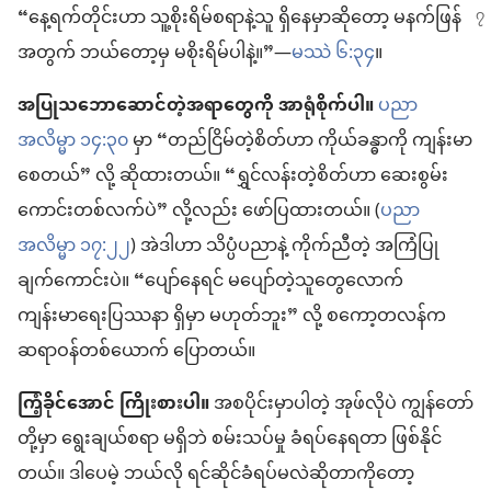
“နေ့ရက်တိုင်း
ဟာ သူ့စိုးရိမ်စရာနဲ့သူ ရှိနေမှာဆိုတော့ မနက်ဖြန်
အတွက် ဘယ်တော့မှ မစိုးရိမ်ပါနဲ့။”—
မဿဲ ၆:၃၄
။
အပြုသဘောဆောင်တဲ့အရာတွေကို အာရုံစိုက်ပါ။
ပညာ
အလိမ္မာ ၁၄:၃၀
မှာ “တည်ငြိမ်တဲ့စိတ်ဟာ ကိုယ်ခန္ဓာကို ကျန်းမာ
စေတယ်” လို့ ဆိုထားတယ်။ “ရွှင်လန်းတဲ့စိတ်ဟာ ဆေးစွမ်း
ကောင်းတစ်လက်ပဲ” လို့လည်း ဖော်ပြထားတယ်။ (
ပညာ
အလိမ္မာ ၁၇:၂၂
) အဲဒါဟာ သိပ္ပံပညာနဲ့ ကိုက်ညီတဲ့ အကြံပြု
ချက်ကောင်းပဲ။ “ပျော်နေရင် မပျော်တဲ့သူတွေလောက်
ကျန်းမာရေးပြဿနာ ရှိမှာ မဟုတ်ဘူး” လို့ စကော့တလန်က
ဆရာဝန်တစ်ယောက် ပြောတယ်။
ကြံ့ခိုင်အောင် ကြိုးစားပါ။
အစပိုင်းမှာပါတဲ့ အုဖ်လိုပဲ ကျွန်တော်
တို့မှာ ရွေးချယ်စရာ မရှိဘဲ စမ်းသပ်မှု ခံရပ်နေရတာ ဖြစ်နိုင်
တယ်။ ဒါပေမဲ့ ဘယ်လို ရင်ဆိုင်ခံရပ်မလဲဆိုတာကိုတော့