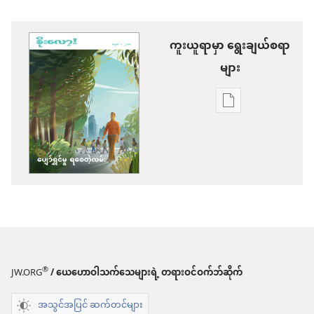
ကူးယူရာမှာ ရွေးချယ်စရာ
များ
စာပေ
ကူး
ယူ
ရာ
မှာ
ရွေးချယ်
စရာ
များ
®
JW.ORG
/ ယေဟောဝါသက်သေများရဲ့ တရားဝင်ဝက်ဘ်ဆိုက်
နိုး
အသွင်အပြင် ဆက်တင်များ
လော့!