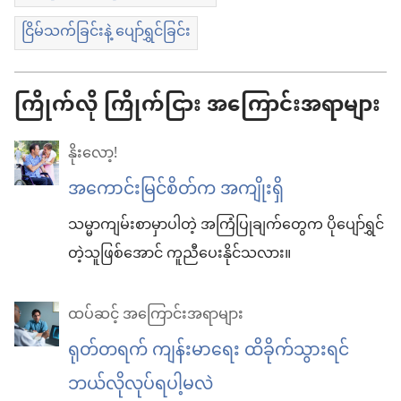
ငြိမ်သက်ခြင်းနဲ့ ပျော်ရွှင်ခြင်း
ကြိုက်လို ကြိုက်ငြား အကြောင်းအရာများ
နိုးလော့!
အကောင်းမြင်စိတ်က အကျိုးရှိ
သမ္မာကျမ်းစာမှာပါတဲ့ အကြံပြုချက်တွေက ပိုပျော်ရွှင်
တဲ့သူဖြစ်အောင် ကူညီပေးနိုင်သလား။
ထပ်ဆင့် အကြောင်းအရာများ
ရုတ်တရက် ကျန်းမာရေး ထိခိုက်သွားရင်
ဘယ်လိုလုပ်ရပါ့မလဲ