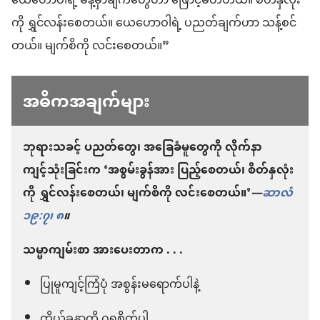
ယေဟောဝါရဲ့ မိန့်မှာချက်တွေဟာ ဖြောင့်မတ်တယ်။ စိတ်နှလုံး
ကို ရွှင်လန်းစေတယ်။ ယေဟောဝါရဲ့ ပညတ်ချက်ဟာ သန့်စင်
တယ်။ မျက်စိကို လင်းစေတယ်။”
အဓိကအချက်များ
ဘုရားသခင့် ပညတ်တွေ၊ အခြေခံမူတွေကို လိုက်နာ
ကျင့်သုံးခြင်းက ‘အစွမ်းခွန်အား ပြည့်စေတယ်၊ စိတ်နှလုံး
ကို ရွှင်လန်းစေတယ်၊ မျက်စိကို လင်းစေတယ်။’​
—
ဆာလံ
၁၉:၇၊ ၈
။
သမ္မာကျမ်းစာ အားပေးတာက . . .
ပြုမူကျင့်ကြံပုံ အစွန်းမရောက်ပါနဲ့
ကိုယ်ခန္ဓာကို ဂရုစိုက်ပါ