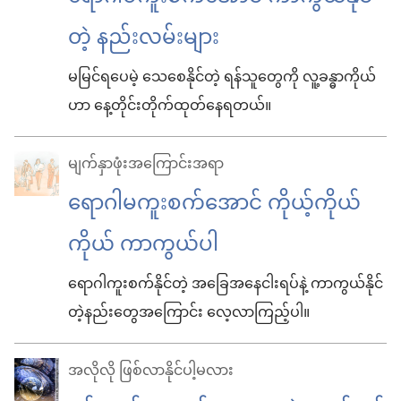
တဲ့ နည်းလမ်းများ
မမြင်ရပေမဲ့ သေစေနိုင်တဲ့ ရန်သူတွေကို လူ့ခန္ဓာကိုယ်
ဟာ နေ့တိုင်းတိုက်ထုတ်နေရတယ်။
မျက်နှာဖုံး​အကြောင်းအရာ
ရောဂါမကူးစက်အောင် ကိုယ့်ကိုယ်
ကိုယ် ကာကွယ်ပါ
ရောဂါကူးစက်နိုင်တဲ့ အခြေအနေငါးရပ်နဲ့ ကာကွယ်နိုင်
တဲ့နည်းတွေအကြောင်း လေ့လာကြည့်ပါ။
အလိုလို ဖြစ်လာနိုင်ပါ့မလား