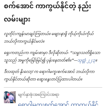
စက်အောင် ကာကွယ်နိုင်တဲ့ နည်း
လမ်းများ
လူတိုင်းကျန်းမာချင်ကြတယ်။ မဖျားနာဖို့ ကိုယ့်ကိုယ်ကိုယ်
ဘယ်လိုကာကွယ်နိုင်မလဲ။
ရှေးကတည်းက ကျမ်းစာမှာ ဒီလိုဆိုတယ်- “သမ္မာသတိရှိသော
သူသည် အမှုကိုမြော်မြင်၍ ပုန်းနေတတ်၏။”—
သုတ္တံ ၂၂:၃
။
ဒီလထုတ် နိုးလော့! က ရောဂါမကူးစက်အောင် ဘယ်လိုကာ
ကွယ်နိုင်တယ်ဆိုတာ ဆွေးနွေးတင်ပြထားပါတယ်။
မျက်နှာဖုံး​အကြောင်းအရာ
ရောဂါမကူးစက်အောင် ကာကွယ်နိုင်