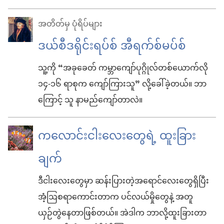
အတိတ်မှ ပုံရိပ်များ
ဒယ်စီဒရိုင်းရပ်စ် အီရက်စ်မပ်စ်
သူ့ကို “အခုခေတ် ကမ္ဘာကျော်ပုဂ္ဂိုလ်တစ်ယောက်လို
၁၄-၁၆ ရာစုက ကျော်ကြားသူ” လို့ခေါ်ခဲ့တယ်။ ဘာ
ကြောင့် သူ နာမည်ကျော်တာလဲ။
ကလောင်းငါးလေးတွေရဲ့ ထူးခြား
ချက်
ဒီငါးလေးတွေမှာ ဆန်းပြားတဲ့အရောင်လေးတွေရှိပြီး
အံ့ဩစရာကောင်းတာက ပင်လယ်မှိုတွေနဲ့ အတူ
ယှဉ်တွဲနေတာဖြစ်တယ်။ အဲဒါက ဘာလို့ထူးခြားတာ