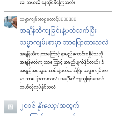
လဲ၊ ဘယ်လို နေထိုင်နိုင်ကြသလဲ။
သမ္မာကျမ်းစာ​ရှုထောင့်
အချိန်တိကျခြင်းနဲ့ပတ်သက်ပြီး
သမ္မာကျမ်းစာမှာ ဘာပြောထားသလဲ
အချိန်တိကျတာကြောင့် နာမည်ကောင်းရနိုင်သလို
အချိန်မတိကျတာကြောင့် နာမည်ပျက်နိုင်တယ်။ ဒီ
အရည်အသွေးကောင်းနဲ့ပတ်သက်ပြီး သမ္မာကျမ်းစာ
မှာ ဘာပြောထားသလဲ။ အချိန်တိကျသူဖြစ်အောင်
ဘယ်လိုလုပ်နိုင်သလဲ
၂၀၁၆
နိုးလော့!
အတွက်