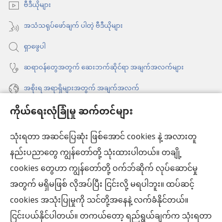
နေ
နိုင်
ဗီဒီယိုများ
င့်
ပါ
တဲ့
နေ
အသံသရုပ်ဖော်ချက် ပါတဲ့ ဗီဒီယိုများ
တယ်)
နည်း
ပါ
ရှာဖွေပါ
တယ်)
လမ်းများ
ဆရာဝန်တွေအတွက် ဆေးဘက်ဆိုင်ရာ အချက်အလက်များ
အစိုးရ အရာရှိများအတွက် အချက်အလက်
ကိုယ်ရေးလုံခြုံမှု ဆက်တင်များ
အကူအညီ
သုံးရတာ အဆင်ပြေဆုံး ဖြစ်အောင် cookies နဲ့ အလားတူ
အလှူငွေ
(window
နည်းပညာတွေ ကျွန်တော်တို့ သုံးထားပါတယ်။ တချို့
အသစ်
ကင်းမျှော်စင် အွန်လိုင်းစာကြည့်တိုက်™
cookies တွေဟာ ကျွန်တော်တို့ ဝက်ဘ်ဆိုက် လုပ်ဆောင်မှု
ဖွ
(window
င့်
အတွက် မရှိမဖြစ် လိုအပ်ပြီး ငြင်းလို့ မရပါဘူး။ ထပ်ဆင့်
အသစ်
®
JW Hub
နေ
(window
ဖွ
cookies အသုံးပြုမှုကို သင်တို့အနေနဲ့ လက်ခံနိုင်တယ်။
ပါ
အသစ်
င့်
®
ငြင်းပယ်နိုင်ပါတယ်။ တကယ်တော့ ရည်ရွယ်ချက်က သုံးရတာ
JW Library
တယ်)