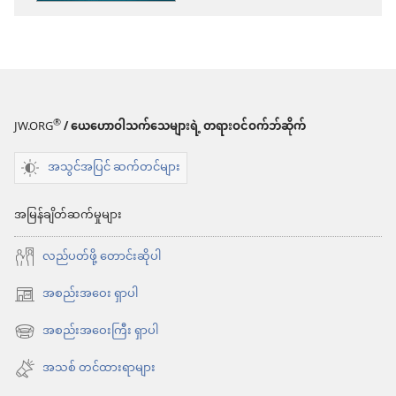
ရာ
မှာ
ရွေးချယ်
စရာ
များ
®
JW.ORG
/ ယေဟောဝါသက်သေများရဲ့ တရားဝင်ဝက်ဘ်ဆိုက်
နိုး
အသွင်အပြင် ဆက်တင်များ
လော့!
ရောဂါ
အမြန်ချိတ်ဆက်မှုများ
မ
လည်ပတ်ဖို့ တောင်းဆိုပါ
ကူး
စက်
အစည်းအဝေး ရှာပါ
(window
အောင်
အသစ်
အစည်းအဝေးကြီး ရှာပါ
(window
ကာ
ဖွ
အသစ်
အသစ် တင်ထားရာများ
ကွယ်
င့်
ဖွ