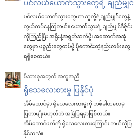
ပင်လယ်ယောက်သွားတွေရဲ့ ချည်မျှင်
ပင်လယ်ယောက်သွားတွေဟာ သူတို့ရဲ့ချည်မျှင်တွေနဲ့
တွယ်ကပ်နေကြတယ်။ ယောက်သွားရဲ့ ချည်မျှင်ဒီဇိုင်း
ကိုကြည့်ပြီး အရိုးနဲ့အရွတ်ဆက်ဖို့၊ အဆောက်အအုံ
တွေမှာ ပစ္စည်းတွေတပ်ဖို့ ပိုကောင်းတဲ့နည်းလမ်းတွေ
ရရှိစေတယ်။
မိသားစုအတွက် အကူအညီ
ရိုသေလေးစားမှု ပြနိုင်ပုံ
အိမ်ထောင်မှာ ရိုသေလေးစားမှုကို တစ်ခါတလေမှ
ပြတာမျိုးမဟုတ်ဘဲ အမြဲပြရမှာဖြစ်တယ်။
အိမ်ထောင်ဖက်ကို ရိုသေလေးစားကြောင်း ဘယ်လိုပြ
နိုင်သလဲ။