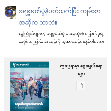
ခရစ္စမတ်ပွဲနဲ့ပတ်သက်ပြီး ကျမ်းစာ
အဆိုက ဘာလဲ။
လူကြိုက်များတဲ့ ခရစ္စမတ်ပွဲ ဓလေ့ထုံးစံ ခြောက်ခုရဲ့
သမိုင်းကြောင်းက သင့်ကို အံ့အားသင့်စေနိုင်ပါတယ်။
ကူးယူရာမှာ ရွေးချယ်စရာ
များ
စာပေ
ကူး
ယူ