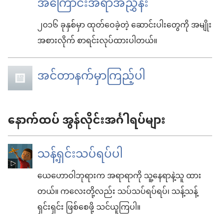
အကြောင်းအရာအညွှန်း
၂၀၁၆ ခုနှစ်မှာ ထုတ်ဝေခဲ့တဲ့ ဆောင်းပါးတွေကို အမျိုး
အစားလိုက် စာရင်းလုပ်ထားပါတယ်။
အင်တာနက်မှာကြည့်ပါ
နောက်ထပ် အွန်လိုင်းအင်္ဂါရပ်များ
သန့်ရှင်းသပ်ရပ်ပါ
ယေဟောဝါဘုရားက အရာရာကို သူ့နေရာနဲ့သူ ထား
တယ်။ ကလေးတို့လည်း သပ်သပ်ရပ်ရပ်၊ သန့်သန့်
ရှင်းရှင်း ဖြစ်စေဖို့ သင်ယူကြပါ။