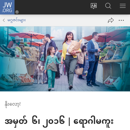
JW.ORG
Log
ဝ
JW.ORG
စာရ
in
က်
ရှာ
မဂ္ဂဇင်းများ
(window
ဘ်
ပါ
အသစ်
ဆိုက်
ဖွ
ဘာသာစကား
င့်
ကို
နေ
ပြောင်း
ပါ
ပါ
တယ်)
နိုးလော့!
အမှတ် ၆၊ ၂၀၁၆ | ရောဂါမကူး