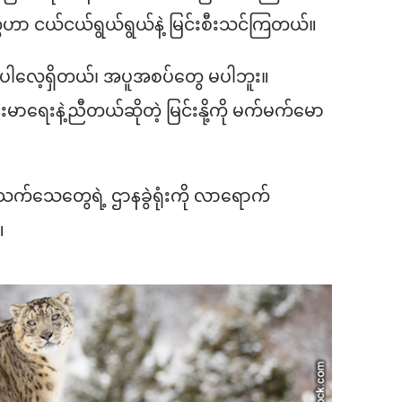
ယ်ငယ်ရွယ်ရွယ်နဲ့ မြင်းစီးသင်ကြတယ်။
ါလေ့ရှိတယ်၊ အပူအစပ်တွေ မပါဘူး။
ျန်းမာရေးနဲ့ညီတယ်ဆိုတဲ့ မြင်းနို့ကို မက်မက်မော
သက်သေတွေရဲ့ ဌာနခွဲရုံးကို လာရောက်
။