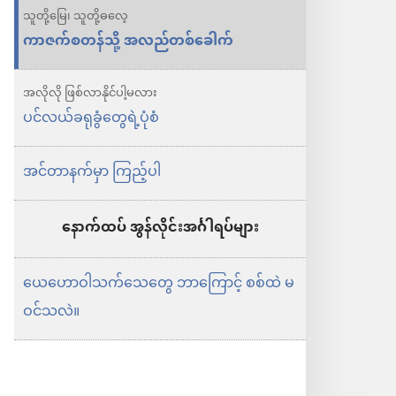
ချမ်းသာ
သူတို့မြေ၊ သူတို့ဓလေ့
ရာ
ကာဇက်စတန်သို့ အလည်တစ်ခေါက်
ရ
နိုင်
အလိုလို ဖြစ်လာနိုင်ပါ့မလား
ပင်လယ်ခရုခွံတွေရဲ့ပုံစံ
တဲ့
နည်း
အင်တာနက်မှာ ကြည့်ပါ
များ
နောက်ထပ် အွန်လိုင်းအင်္ဂါရပ်များ
ယေဟောဝါသက်သေတွေ ဘာကြောင့် စစ်ထဲ မ
ဝင်သလဲ။