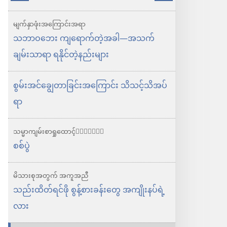
မှာ
သို့
ရွေးချယ်
မျက်နှာဖုံး​အကြောင်းအရာ
စရာ
သဘာဝဘေး ကျရောက်တဲ့အခါ—အသက်
များ
ချမ်းသာရာ ရနိုင်တဲ့နည်းများ
နိုး
စွမ်းအင်ချွေတာခြင်းအကြောင်း သိသင့်သိအပ်
လော့!
ရာ
သဘာ
ဝ
သမ္မာကျမ်းစာ​ရှုထောင့်
ဘေး
စစ်ပွဲ
ကျ
ရောက်
မိသားစုအတွက် အကူအညီ
တဲ့
သည်းထိတ်ရင်ဖို စွန့်စားခန်းတွေ အကျိုးနပ်ရဲ့
အခါ​
လား
—⁠အသက်