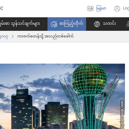
း
မြန်မာ
Log
ဘာသာစကား
(w
ရွေးချယ်
အ
မ်းစာ သွန်သင်ချက်များ
စာကြည့်တိုက်
သတင်း
ပါ
ဖွ
င့်
 ၂၀၁၇
ကာဇက်စတန်သို့ အလည်တစ်ခေါက်
န
ပါ
တ