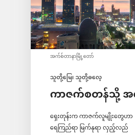
အက်စ်တာနာမြို့တော်
သူတို့မြေ၊ သူတို့ဓလေ့
ကာဇက်စတန်သို့ 
ရှေးတုန်းက ကာဇက်လူမျိုးတွေဟာ
ရေကြည်ရာ မြက်နုရာ လှည့်လည်