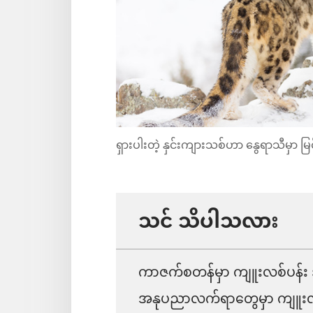
ရှားပါးတဲ့ နှင်းကျားသစ်ဟာ နွေရာသီမှာ 
သင် သိပါသလား
ကာဇက်စတန်မှာ ကျူးလစ်ပန်း အ
အနုပညာလက်ရာတွေမှာ ကျူးလစ်ပန