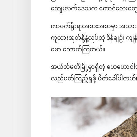
ကျေးလက်ဒေသက ကောင်လေးတွေဟာ င
ကာဇက်ရိုးရာအစားအစာမှာ အသားပ
ကုလားအုတ်နို့နဲ့လုပ်တဲ့ ဒိန်ချဉ်၊ က
မော သောက်ကြတယ်။
အယ်လ်မတီမြို့မှာရှိတဲ့ ယေဟောဝါ
လည်ပတ်ကြည့်ရှုဖို့ ဖိတ်ခေါ်ပါတယ်