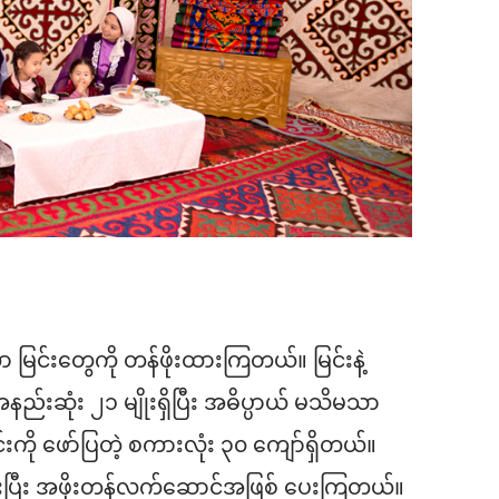
င်းတွေကို တန်ဖိုးထားကြတယ်။ မြင်းနဲ့
းဆုံး ၂၁ မျိုးရှိပြီး အဓိပ္ပာယ် မသိမသာ
းကို ဖော်ပြတဲ့ စကားလုံး ၃၀ ကျော်ရှိတယ်။
ကြီးပြီး အဖိုးတန်လက်ဆောင်အဖြစ် ပေးကြတယ်။