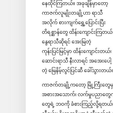
နေထိုင်ကြတယ်။ အခုချိန်မှာတော့
ကာဇက်လူမျိုးတချို့ဟာ ရာသီ
အလိုက် စားကျက်ရွှေ့ပြောင်းပြီး
တိရစ္ဆာန်တွေ ထိန်းကျောင်းကြတယ်
နွေရာသီဆိုရင် အေးမြတဲ့
ကုန်းပြင်မြင့်မှာ ထိန်းကျောင်းတယ်၊
ဆောင်းရာသီ နီးလာရင် အအေးပေါ့
တဲ့ မြေနိမ့်လွင်ပြင်ဆီ ခေါ်သွားတယ်
ကာဇက်တချို့ကတော့ မြို့ကြီးတွေမှာ
အစားအသောက်၊ လက်မှုပညာတွေကတစ
တွေရဲ့ ဘဝကို ခံစားကြည့်လို့ရတယ်။