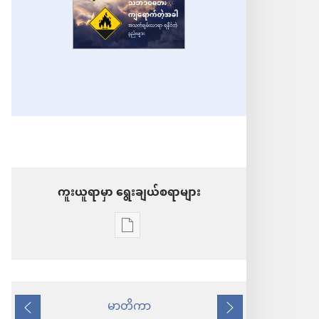
ကူးယူရာမှာ ရွေးချယ်စရာများ
စာပေ
ကူး
ယူ
ရာ
မာတိကာ
နောက်သို့
ရှေ့