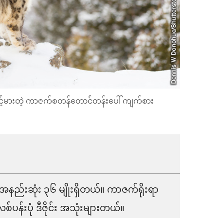
မြင့်မားတဲ့ ကာဇက်စတန်တောင်တန်းပေါ် ကျက်စား
နည်းဆုံး ၃၆ မျိုးရှိတယ်။ ကာဇက်ရိုးရာ
်းပုံ ဒီဇိုင်း အသုံးများတယ်။