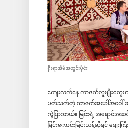
ရိုးရာအိမ်အတွင်းပိုင်း
ကျေးလက်နေ ကာဇက်လူမျိုးတွေဟာ မြ
ပတ်သက်တဲ့ ကာဇက်အခေါ်အဝေါ် အနည်
ကွဲပြားတယ်။ မြင်းရဲ့ အရောင်အဆင်
မြင်းကောင်းမြင်းသန့်ဆိုရင် စျေး