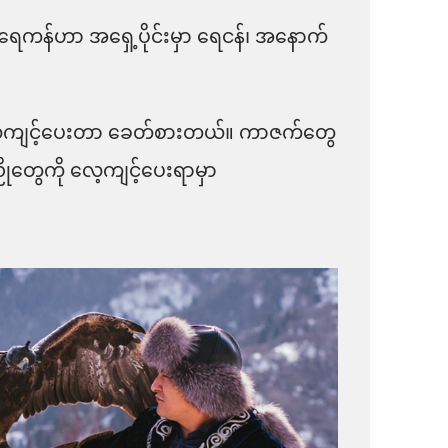
ရေကန်ဟာ အရှေ့ပိုင်းမှာ ရေငန်၊ အနောက်
 လေ့ကျင့်ပေးတာ ခေတ်စားတယ်။ ကာဇက်တွေ
်ညိုတွေကို လေ့ကျင့်ပေးရာမှာ