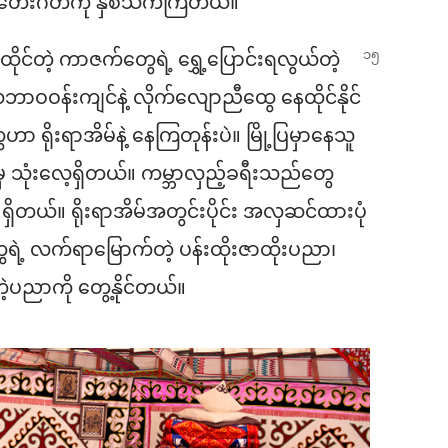
တဲ့ တေးဂီတကို နှစ်သက်ကြတယ်။
င်တဲ့ ကာဇက်တွေရဲ့ ရွှေ့ပြောင်းရလွယ်တဲ့
ဘာဝဝန်းကျင်နဲ့ လိုက်လျောညီထွေ နေထိုင်နိုင်
ရိုးရာအိမ်နဲ့ နေကြတုန်းပဲ။ မြို့ပြမှာနေသူ
ုံးလေ့ရှိတယ်။ ကမ္ဘာလှည့်ခရီးသည်တွေ
 ရှိတယ်။ ရိုးရာအိမ်အတွင်းပိုင်း အလှဆင်ထားပုံ
ရဲ့ လက်ရာမြောက်တဲ့ ပန်းထိုးဇာထိုးပညာ၊
ပညာကို တွေ့နိုင်တယ်။