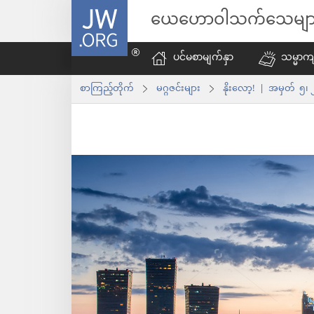
JW.ORG
ယေဟောဝါသက်သေမျာ
ပင်မစာမျက်နှာ
သမ္မာကျ
စာကြည့်တိုက်
မဂ္ဂဇင်းများ
နိုးလော့! | အမှတ် ၅၊