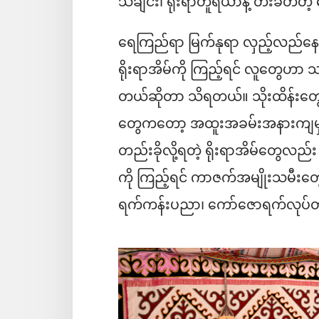
သီချင်း၊ ရိုးရာတူရိယာနဲ့ တီးခတ်
ရေကြည်ရာ မြက်နုရာ လှည့်လည်နေထို
ရိုးရာအိမ်ကို ကြည့်ရင် လူတွေဟာ သ
တယ်ဆိုတာ သိရတယ်။ သိုးထိန်းတွေဟာ 
တွေကတော့ အထူးအခမ်းအနားကျမှ သ
တည်းခိုလို့ရတဲ့ ရိုးရာအိမ်တွေလည်း
ကို ကြည့်ရင် ကာဇက်အမျိုးသမီးတွေ
ရက်ကန်းပညာ၊ ကော်ဇောရက်လုပ်တဲ့