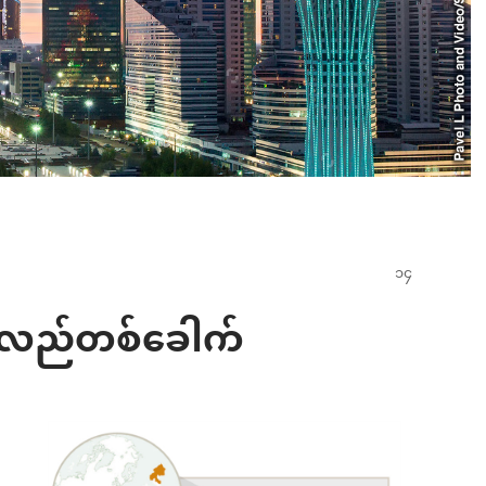
အလည်တစ်ခေါက်