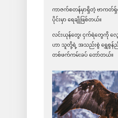
ကာဇက်စတန်မှာရှိတဲ့ ဗာကတ်ရှ်
ပိုင်းမှာ ရေချိုဖြစ်တယ်။
လင်းယုန်တွေ၊ ငှက်ရဲတွေကို
ဟာ သူတို့ရဲ့ အသည်းစွဲ ရွှေစွန
တစ်ဖက်ကမ်းခပ် တော်တယ်။