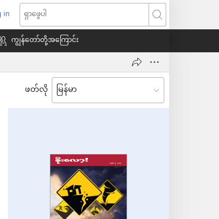
 in
indow
ရှာဖွေ
သစ်
ပါ
ကျွန်တော်တို့အကြောင်း
ေ
ဖတ်လို
ယ်)