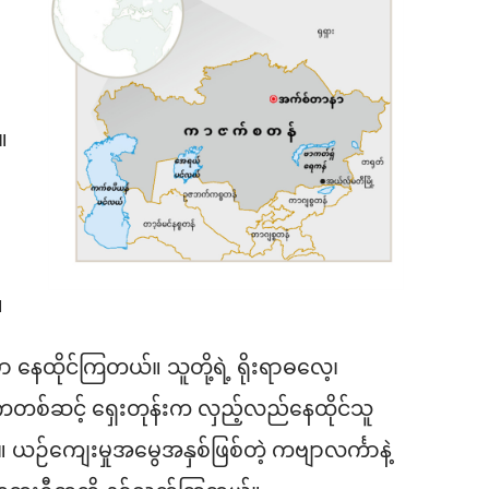
။
။
 နေထိုင်ကြတယ်။ သူတို့ရဲ့ ရိုးရာဓလေ့၊
်ဆင့် ရှေးတုန်းက လှည့်လည်နေထိုင်သူ
 ယဉ်ကျေးမှုအမွေအနှစ်ဖြစ်တဲ့ ကဗျာလင်္ကာနဲ့