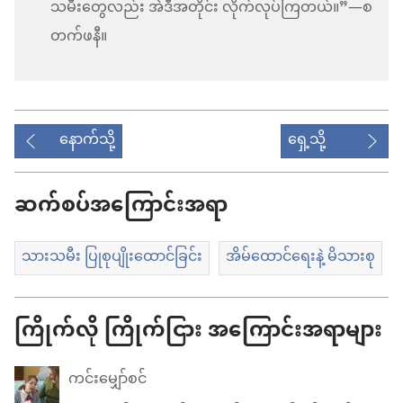
သမီးတွေလည်း အဲဒီအတိုင်း လိုက်လုပ်ကြတယ်။”—စ
တက်ဖနီ။
နောက်သို့
ရှေ့သို့
ဆက်စပ်အကြောင်းအရာ
သားသမီး ပြုစုပျိုးထောင်ခြင်း
အိမ်ထောင်ရေးနဲ့ မိသားစု
ကြိုက်လို ကြိုက်ငြား အကြောင်းအရာများ
ကင်းမျှော်စင်