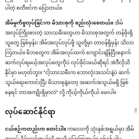
ပါတဲ့ စတီဗင်က ပြောတယ်။
အိမ်မှုကိစ္စလုပ်ခြင်းက မိသားစုကို စည်းလုံးစေတယ်။
အိမ်
အလုပ်ကြိုးစားတဲ့ သားသမီးတွေဟာ မိသားစုအတွက် တန်ဖိုးရှိ
သူတွေ ဖြစ်မှန်း၊ အိမ်အလုပ်လုပ်ဖို့ သူတို့မှာ တာဝန်ရှိမှန်း သိလာ
ကြတယ်။ မိဘတွေက အိမ်အလုပ်ထက် ကျောင်းချိန်ပြီးနောက်
ဆက်လုပ်ရမယ့်အလုပ်တွေကိုပဲ လုပ်ခိုင်းမယ်ဆိုရင် အဲဒီလိုသိ
နိုင်မှာ မဟုတ်ဘူး။ ‘ငါ့သားသမီးက ဘောလုံးအသင်းနဲ့ပဲ ဆက်
သွယ်ရေးကောင်းပြီး မိသားစုနဲ့တော့ အဆက်အသွယ်မရှိ ဖြစ်
နေရင် ဘာအကျိုးရှိမှာလဲ’ လို့ ကိုယ့်ကိုယ်ကိုယ် မေးပါ။
လုပ်ဆောင်နိုင်ရာ
ငယ်စဉ်ကတည်းက စတင်ပါ။
ကလေးကို သုံးနှစ်အရွယ်မှာ အိမ်