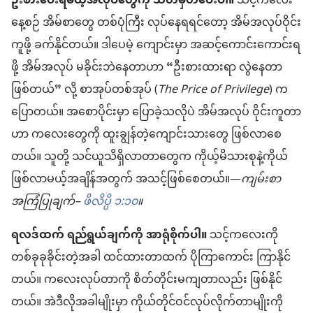
ဦးစားပေးရမယ့်အလုပ်တွေကို သတ်မှတ်ပေးပါ။
သင့်ကလေး
နေ့စဉ် အိမ်စာတွေ တစ်ပုံကြီး လုပ်နေရရင်တော့ အိမ်အလုပ်ဝိုင်း
ကူဖို့ ခက်နိုင်တယ်။ ဒါပေမဲ့ ကျောင်းမှာ အဆင့်ကောင်းကောင်းရ
ဖို့ အိမ်အလုပ် မခိုင်းဘဲနေတာဟာ “ဦးစားထားရာ လွဲနေတာ
ဖြစ်တယ်” လို့ စာအုပ်တစ်အုပ် (
The Price of Privilege
) က
ပြောတယ်။ အစောပိုင်းမှာ ပြောခဲ့သလိုပဲ အိမ်အလုပ် ဝိုင်းကူတာ
ဟာ ကလေးတွေကို ထူးချွန်တဲ့ကျောင်းသားတွေ ဖြစ်လာစေ
တယ်။ သူတို့ သင်ယူသိရှိလာတာတွေက ကိုယ့်မိသားစုနဲ့ကိုယ်
ဖြစ်လာမယ့်အချိန်အတွက် အသင့်ဖြစ်စေတယ်။—
ကျမ်းစာ
အကြံပြုချက်–
ဖိလိပ္ပိ ၁:၁၀
။
ရလဒ်ထက် ရည်ရွယ်ချက်ကို အာရုံစိုက်ပါ။
သင့်ကလေးကို
တစ်ခုခုခိုင်းတဲ့အခါ ထင်ထားတာထက် ပိုကြာကောင်း ကြာနိုင်
တယ်။ ကလေးလုပ်တာကို စိတ်တိုင်းမကျတာလည်း ဖြစ်နိုင်
တယ်။ အဲဒီလိုအခါမျိုးမှာ ကိုယ်တိုင်ဝင်လုပ်လိုက်တာမျိုးကို