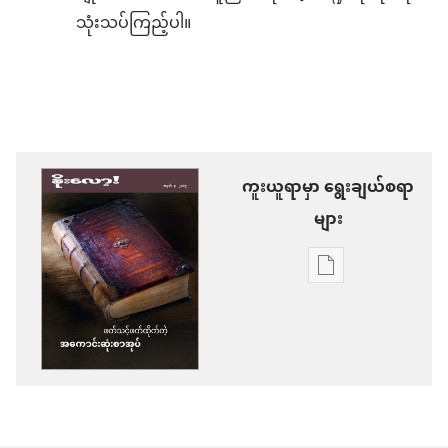
သုံးသပ်ကြည့်ပါ။
ကူးယူရာမှာ ရွေးချယ်စရာ
များ
စာပေ
ကူး
ယူ
ရာ
မှာ
ရွေးချယ်