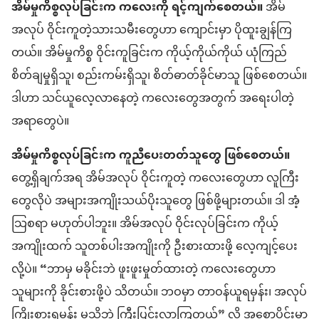
အိမ်မှုကိစ္စလုပ်ခြင်းက ကလေးကို ရင့်ကျက်စေတယ်။
အိမ်
အလုပ် ဝိုင်းကူတဲ့သားသမီးတွေဟာ ကျောင်းမှာ ပိုထူးချွန်ကြ
တယ်။ အိမ်မှုကိစ္စ ဝိုင်းကူခြင်းက ကိုယ့်ကိုယ်ကိုယ် ယုံကြည်
စိတ်ချမှုရှိသူ၊ စည်းကမ်းရှိသူ၊ စိတ်ဓာတ်ခိုင်မာသူ ဖြစ်စေတယ်။
ဒါဟာ သင်ယူလေ့လာနေတဲ့ ကလေးတွေအတွက် အရေးပါတဲ့
အရာတွေပဲ။
အိမ်မှုကိစ္စလုပ်ခြင်းက ကူညီပေးတတ်သူတွေ ဖြစ်စေတယ်။
တွေ့ရှိချက်အရ အိမ်အလုပ် ဝိုင်းကူတဲ့ ကလေးတွေဟာ လူကြီး
တွေလိုပဲ အများအကျိုးသယ်ပိုးသူတွေ ဖြစ်ဖို့များတယ်။ ဒါ အံ့
သြစရာ မဟုတ်ပါဘူး။ အိမ်အလုပ် ဝိုင်းလုပ်ခြင်းက ကိုယ့်
အကျိုးထက် သူတစ်ပါးအကျိုးကို ဦးစားထားဖို့ လေ့ကျင့်ပေး
လို့ပဲ။ “ဘာမှ မခိုင်းဘဲ ဖူးဖူးမှုတ်ထားတဲ့ ကလေးတွေဟာ
သူများကို ခိုင်းစားဖို့ပဲ သိတယ်။ ဘဝမှာ တာဝန်ယူရမှန်း၊ အလုပ်
ကြိုးစားရမှန်း မသိဘဲ ကြီးပြင်းလာကြတယ်” လို့ အစောပိုင်းမှာ