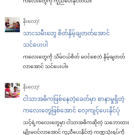
ကလေးတွေကို ကူညီပေးနိုင်တယ်။
နိုးလော့!
သားသမီးတွေ စိတ်နှိမ့်ချတတ်အောင်
သင်ပေးပါ
ကလေးတွေကို သိမ်ငယ်စိတ် မဝင်စေဘဲ နှိမ့်ချတတ်
လာအောင် သင်ပေးပါ။
နိုးလော့!
ငါသာအဓိကဖြစ်နေတဲ့ခေတ်မှာ စာနာမှုရှိတဲ့
ကလေးတွေဖြစ်အောင် လေ့ကျင့်ပေးနိုင်ပုံ
သင့်ရဲ့ကလေးတွေမှာ ငါသာအဓိကဆိုတဲ့ သဘောထား
မျိုးမဝင်လာအောင် ကူညီပေးနိုင်တဲ့ ကဏ္ဍသုံးရပ်ကို