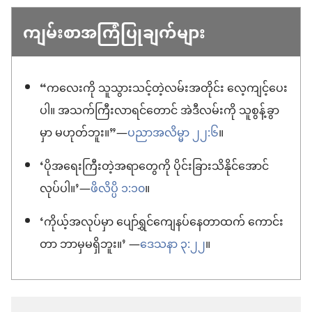
ကျမ်းစာအကြံပြုချက်များ
“ကလေးကို သူသွားသင့်တဲ့လမ်းအတိုင်း လေ့ကျင့်ပေး
ပါ။ အသက်ကြီးလာရင်တောင် အဲဒီလမ်းကို သူစွန့်ခွာ
မှာ မဟုတ်ဘူး။”—
ပညာအလိမ္မာ ၂၂:၆
။
‘ပိုအရေးကြီးတဲ့အရာတွေကို ပိုင်းခြားသိနိုင်အောင်
လုပ်ပါ။’—
ဖိလိပ္ပိ ၁:၁၀
။
‘ကိုယ့်အလုပ်မှာ ပျော်ရွှင်ကျေနပ်နေတာထက် ကောင်း
တာ ဘာမှမရှိဘူး။’ —
ဒေသနာ ၃:၂၂
။