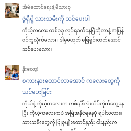
အိမ်ထောင်ရေးနဲ့ မိသားစု
ဇွဲရှိဖို့ သားသမီးကို သင်ပေးပါ
ကိုယ့်ကလေး တစ်ခုခု လုပ်ရခက်နေပြီဆိုတာနဲ့ အမြန်
ဝင်ကူလိုက်မလား။ ဒါမှမဟုတ် ဖြေရှင်းတတ်အောင်
သင်ပေးမလား။
နိုးလော့!
စကားနားထောင်လာအောင် ကလေးတွေကို
သင်ပေးခြင်း
ကိုယ်နဲ့ ကိုယ့်ကလေးက တစ်ချိန်လုံးထိပ်တိုက်တွေ့နေ
ပြီး ကိုယ့်ကလေးကပဲ အမြဲအနိုင်ရနေပုံ ရပါသလား။
သားသမီးတွေကို ပြုစုပျိုးထောင်နည်း ငါးနည်းက