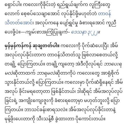
ရှောင်ပါ။ ကလေးကိုခိုင်းတဲ့ ရည်ရွယ်ချက်က လူကြီးတွေ
လောက် စေ့စပ်သေချာအောင် လုပ်နိုင်ဖို့မဟုတ်ဘဲ
တာဝန်
သိတတ်အောင်
၊ အလုပ်ကနေ ပျော်ရွှင်မှု ခံစားရအောင် ကူညီ
ပေးဖို့ပဲ။—
ကျမ်းစာအကြံပြုချက်–
ဒေသနာ ၃:၂၂
။
မှန်မှန်ကန်ကန် ဆုချတတ်ပါ။
ကလေးကို ပိုက်ဆံပေးပြီး အိမ်
အလုပ်လုပ်ခိုင်းတာက တာဝန်သိတတ်သူ ဖြစ်လာစေတယ်လို့
တချို့ ပြောကြတယ်။ တချို့ကျတော့ အဲဒီလိုလုပ်ရင်
ဘာပေးရ
မလဲ
ဆိုတာထက်
ဘာရမလဲ
ဆိုတာကိုပဲ ကလေးတွေ အာရုံစိုက်
သွားနိုင်တယ်လို့ ပြောကြတယ်။ ကလေးမှာ ပိုက်ဆံရှိနေရင် အိမ်
အလုပ် ခိုင်းမရတော့တာ ဖြစ်နိုင်တယ်၊ ဒါဆိုရင် အိမ်အလုပ်လုပ်
ခြင်းရဲ့ အကျိုးကျေးဇူးကို ခံစားရတော့မှာ မဟုတ်ဘူးလို့ ပြော
ကြတယ်။ ဘာသင်ခန်းစာရသလဲ။ အိမ်အလုပ်လုပ်ခိုင်းတာနဲ့
မုန့်ဖိုးပေးတာကို သီးသန့်စီ ခွဲထားတာ ပိုကောင်းတယ်။