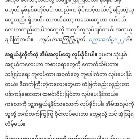
အလုပ် ခိုင်းသင့်တယ်လို့ တချို့ပြောကြတယ်။ နှစ်နှစ် ဒါမှ
မဟုတ် နှစ်နှစ်မတိုင်ခင်ကတည်းက ခိုင်းသင့်တယ်လို့ ပြောတဲ့သူ
တွေလည်း ရှိတယ်။ တကယ်တော့ ကလေးတွေဟာ ငယ်ငယ်
လေးကတည်းက မိဘတွေကို အလုပ်ကူလုပ်ချင်တယ်၊ အတုယူ
ချင်ကြတယ်။ —
ကျမ်းစာအကြံပြုချက်–
ပညာအလိမ္မာ ၂၂:၆
။
အရွယ်နဲ့လိုက်တဲ့ အိမ်အလုပ်တွေ လုပ်ခိုင်းပါ။
ဥပမာ၊ သုံးနှစ်
အရွယ်ကလေးဟာ ကစားစရာတွေကို ကောက်သိမ်းတာ၊
သန့်ရှင်းရေး ကူလုပ်တာ၊ အဝတ်တွေ ကူခေါက်တာ လုပ်ပေးနိုင်
တယ်။ ဒီထက်ကြီးတဲ့ကလေးတွေဟာ တံမြက်စည်းလှည်းတာ၊
ပန်းကန်ဆေးတာ၊ ထမင်းဝိုင်းပြင်တာ လုပ်ပေးနိုင်တယ်။
ကလေးကို သူ့အရွယ်နဲ့နိုင်သလောက် လုပ်ခိုင်းပါ။ အိမ်အလုပ်ကို
သူတို့ တက်တက်ကြွကြွ ဝိုင်းလုပ်ပေးတာ တွေ့ရလို့ သင် အံ့သြရ
လိမ့်မယ်။