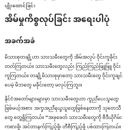
ပျိုးထောင်ခြင်း
အိမ်မှုကိစ္စလုပ်ခြင်း အရေးပါပုံ
အခက်အခဲ
မိသားစုတချို့ဟာ သားသမီးတွေကို အိမ်အလုပ် ဝိုင်းကူခိုင်း
တတ်ကြတယ်။ သားသမီးတွေလည်း ကြည်ကြည်ဖြူဖြူ ဝိုင်း
ကူကြတယ်။ တချို့မိသားစုမှာတော့ သားသမီးတွေ ဝိုင်းကူချင်
ပေမဲ့ မိဘတွေ မခိုင်းတော့ မလုပ်ကြဘူး။
နိုင်ငံအတော်များများမှာ သားသမီးတွေဟာ
ကူညီပေးသူတွေ
ဖြစ်မယ့်အစား
အကူအညီရယူသူတွေ
ဖြစ်နေတာကို သုတေသီ
တွေ တွေ့ရှိကြတယ်။ “အခုခေတ် သားသမီးတွေကို ဗီဒီယိုဂိမ်း
ကစားဖို့၊ အင်တာနက်ကြည့်ဖို့၊ တီဗီကြည့်ဖို့ ပစ်ထားကြတယ်။