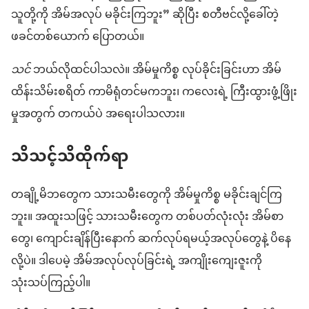
သူတို့ကို အိမ်အလုပ် မခိုင်းကြဘူး” ဆိုပြီး စတီဗင်လို့ခေါ်တဲ့
ဖခင်တစ်ယောက် ပြောတယ်။
သင်
ဘယ်လိုထင်ပါသလဲ။ အိမ်မှုကိစ္စ လုပ်ခိုင်းခြင်းဟာ အိမ်
ထိန်းသိမ်းစရိတ် ကာမိရုံတင်မကဘူး၊ ကလေးရဲ့ ကြီးထွားဖွံ့ဖြိုး
မှုအတွက် တကယ်ပဲ အရေးပါသလား။
သိသင့်သိထိုက်ရာ
တချို့မိဘတွေက သားသမီးတွေကို အိမ်မှုကိစ္စ မခိုင်းချင်ကြ
ဘူး။ အထူးသဖြင့် သားသမီးတွေက တစ်ပတ်လုံးလုံး အိမ်စာ
တွေ၊ ကျောင်းချိန်ပြီးနောက် ဆက်လုပ်ရမယ့်အလုပ်တွေနဲ့ ပိနေ
လို့ပဲ။ ဒါပေမဲ့ အိမ်အလုပ်လုပ်ခြင်းရဲ့ အကျိုးကျေးဇူးကို
သုံးသပ်ကြည့်ပါ။