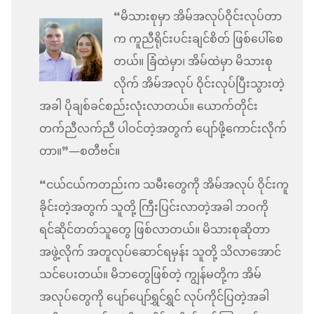
“မိသားစုမှာ အိမ်အလုပ်ဝိုင်းလုပ်တာ
က ကူညီရိုင်းပင်းချင်စိတ် ဖြစ်ပေါ်စေ
တယ်။ ခြံထဲမှာ၊ အိမ်ထဲမှာ မိသားစု
လိုက် အိမ်အလုပ် ဝိုင်းလုပ်ပြီးသွားတဲ့
အခါ ပိုချစ်ခင်စည်းလုံးလာတယ်။ ယောက်တိုင်း
တက်ညီလက်ညီ ပါဝင်တဲ့အတွက် ပျော်ဖို့ကောင်းလိုက်
တာ။”—စတီဗင်။
“ငယ်ငယ်ကတည်းက သမီးတွေကို အိမ်အလုပ် ဝိုင်းကူ
ခိုင်းတဲ့အတွက် သူတို့ ကြီးပြင်းလာတဲ့အခါ ဘဝကို
ရင်ဆိုင်တတ်သူတွေ ဖြစ်လာတယ်။ မိသားစုဆိုတာ
အဖွဲ့လိုက် အတူလုပ်ဆောင်ရမှန်း သူတို့ သိလာအောင်
သင်ပေးတယ်။ မိဘတွေဖြစ်တဲ့ ကျွန်မတို့က အိမ်
အလုပ်တွေကို ပျော်ပျော်ရွှင်ရွှင် လုပ်ကိုင်ပြတဲ့အခါ