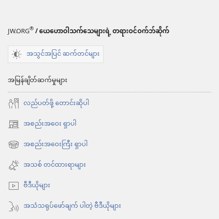
စရာ
များ
®
JW.ORG
/ ယေဟောဝါသက်သေများရဲ့ တရားဝင်ဝက်ဘ်ဆိုက်
နိုး
အသွင်အပြင် ဆက်တင်များ
လော့!
ဖတ်
အမြန်ချိတ်ဆက်မှုများ
သင့်
လည်ပတ်ဖို့ တောင်းဆိုပါ
ဖတ်
ထိုက်
အစည်းအဝေး ရှာပါ
(window
တဲ့
အသစ်
အစည်းအဝေးကြီး ရှာပါ
(window
အကောင်း
ဖွ
အသစ်
အသစ် တင်ထားရာများ
ဆုံး
င့်
ဖွ
နေ
စာအုပ်
ဗီဒီယိုများ
င့်
ပါ
နေ
အသံသရုပ်ဖော်ချက် ပါတဲ့ ဗီဒီယိုများ
တယ်)
ပါ