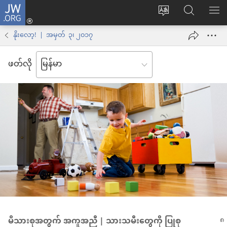
JW.ORG
Log
ဝ
JW.ORG
စာရ
in
က်
ရှာ
နိုးလော့! | အမှတ် ၃၊ ၂၀၁၇
(window
ဘ်
ပါ
အသစ်
ဖတ်လို
ဆိုက်
ဖွ
ဘာသာစကား
င့်
ကို
နေ
ပြောင်း
ပါ
ပါ
တယ်)
မိသားစုအတွက် အကူအညီ | သားသမီးတွေကို ပြုစု