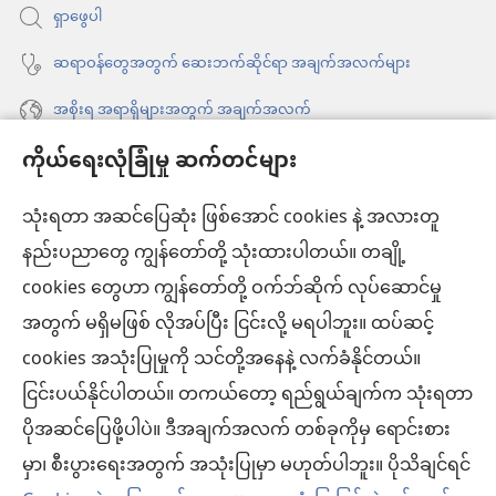
ရှာဖွေပါ
တယ်)
ဆရာဝန်တွေအတွက် ဆေးဘက်ဆိုင်ရာ အချက်အလက်များ
အစိုးရ အရာရှိများအတွက် အချက်အလက်
ကိုယ်ရေးလုံခြုံမှု ဆက်တင်များ
အကူအညီ
သုံးရတာ အဆင်ပြေဆုံး ဖြစ်အောင် cookies နဲ့ အလားတူ
အလှူငွေ
(window
နည်းပညာတွေ ကျွန်တော်တို့ သုံးထားပါတယ်။ တချို့
အသစ်
ကင်းမျှော်စင် အွန်လိုင်းစာကြည့်တိုက်™
cookies တွေဟာ ကျွန်တော်တို့ ဝက်ဘ်ဆိုက် လုပ်ဆောင်မှု
ဖွ
(window
င့်
အတွက် မရှိမဖြစ် လိုအပ်ပြီး ငြင်းလို့ မရပါဘူး။ ထပ်ဆင့်
အသစ်
®
JW Hub
နေ
(window
ဖွ
cookies အသုံးပြုမှုကို သင်တို့အနေနဲ့ လက်ခံနိုင်တယ်။
ပါ
အသစ်
င့်
ငြင်းပယ်နိုင်ပါတယ်။ တကယ်တော့ ရည်ရွယ်ချက်က သုံးရတာ
®
JW Library
တယ်)
ဖွ
နေ
ပိုအဆင်ပြေဖို့ပါပဲ။ ဒီအချက်အလက် တစ်ခုကိုမှ ရောင်းစား
င့်
ပါ
ကင်းမျှော်စင် စာကြည့်တိုက်
မှာ၊ စီးပွားရေးအတွက် အသုံးပြုမှာ မဟုတ်ပါဘူး။ ပိုသိချင်ရင်
နေ
တယ်)