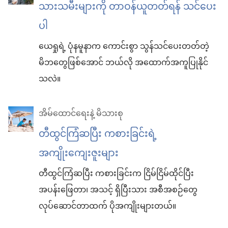
သားသမီးများကို တာဝန်ယူတတ်ရန် သင်ပေး
ပါ
ယေရှုရဲ့ ပုံနမူနာက ကောင်းစွာ သွန်သင်ပေးတတ်တဲ့
မိဘတွေဖြစ်အောင် ဘယ်လို အထောက်အကူပြုနိုင်
သလဲ။
အိမ်ထောင်ရေးနဲ့ မိသားစု
တီထွင်ကြံဆပြီး ကစားခြင်းရဲ့
အကျိုးကျေးဇူးများ
တီထွင်ကြံဆပြီး ကစားခြင်းက ငြိမ်ငြိမ်ထိုင်ပြီး
အပန်းဖြေတာ၊ အသင့် ရှိပြီးသား အစီအစဉ်တွေ
လုပ်ဆောင်တာထက် ပိုအကျိုးများတယ်။