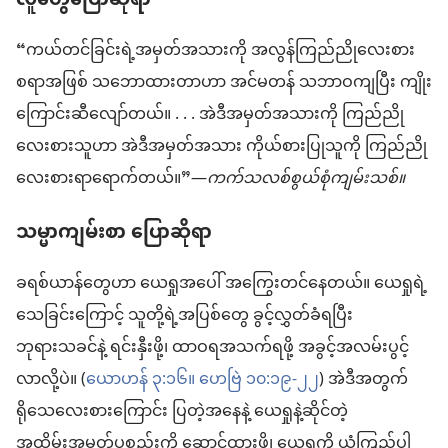
လူတွေပြောဆိုရာ
“ကယ်တင်ခြင်းရဲ့အမှတ်အသားကို အလွန်ကြည်ညိုလေးစား
စရာအဖြစ် သဘောထားတာဟာ အင်မတန် သဘာဝကျပြီး ကျိုး
ကြောင်းဆီလျော်တယ်။ . . . အဲဒီအမှတ်အသားကို ကြည်ညို
လေးစားသူဟာ အဲဒီအမှတ်အသား ကိုယ်စားပြုသူကို ကြည်ညို
လေးစားရာရောက်တယ်။”—
ကက်သလစ်စွယ်စုံကျမ်းသစ်။
သမ္မာကျမ်းစာ ပြောဆိုရာ
ခရစ်ယာန်တွေဟာ ယေရှုအပေါ် အကြွေးတင်နေတယ်။ ယေရှုရဲ့
သေခြင်းကြောင့် သူတို့ရဲ့အပြစ်တွေ ခွင့်လွှတ်ခံရပြီး
ဘုရားသခင်နဲ့ ရင်းနှီးဖို့၊ ထာဝရအသက်ရဖို့ အခွင့်အလမ်းပွင့်
လာလို့ပဲ။ (
ယောဟန် ၃:၁၆။
ဟေဗြဲ ၁၀:၁၉-၂၂
) အဲဒီအတွက်
ရိုသေလေးစားကြောင်း ပြတဲ့အနေနဲ့ ယေရှုနဲ့ဆိုင်တဲ့
အထိမ်းအမှတ်ပစ္စည်းကို ဆောင်ထားဖို့၊ ယေရှုကို ယုံကြည်ပါ