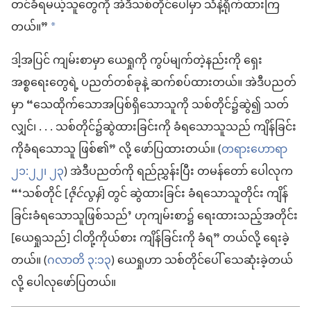
တင်ခံရမယ့်သူတွေကို အဲဒီသစ်တိုင်ပေါ်မှာ သံနဲ့ရိုက်ထားကြ
တယ်။”
a
ဒါ့အပြင် ကျမ်းစာမှာ ယေရှုကို ကွပ်မျက်တဲ့နည်းကို ရှေး
အစ္စရေးတွေရဲ့ ပညတ်တစ်ခုနဲ့ ဆက်စပ်ထားတယ်။ အဲဒီပညတ်
မှာ “သေထိုက်သောအပြစ်ရှိသောသူကို သစ်တိုင်၌ဆွဲ၍ သတ်
လျှင်၊ . . . သစ်တိုင်၌ဆွဲထားခြင်းကို ခံရသောသူသည် ကျိန်ခြင်း
ကိုခံရသောသူ ဖြစ်၏” လို့ ဖော်ပြထားတယ်။ (
တရားဟောရာ
၂၁:၂၂၊ ၂၃
) အဲဒီပညတ်ကို ရည်ညွှန်းပြီး တမန်တော် ပေါလုက
“‘သစ်တိုင် [
ဇိုင်လွန်
] တွင် ဆွဲထားခြင်း ခံရသောသူတိုင်း ကျိန်
ခြင်းခံရသောသူဖြစ်သည်’ ဟုကျမ်းစာ၌ ရေးထားသည့်အတိုင်း
[ယေရှုသည်] ငါတို့ကိုယ်စား ကျိန်ခြင်းကို ခံရ” တယ်လို့ ရေးခဲ့
တယ်။ (
ဂလာတိ ၃:၁၃
) ယေရှုဟာ သစ်တိုင်ပေါ် သေဆုံးခဲ့တယ်
လို့ ပေါလုဖော်ပြတယ်။