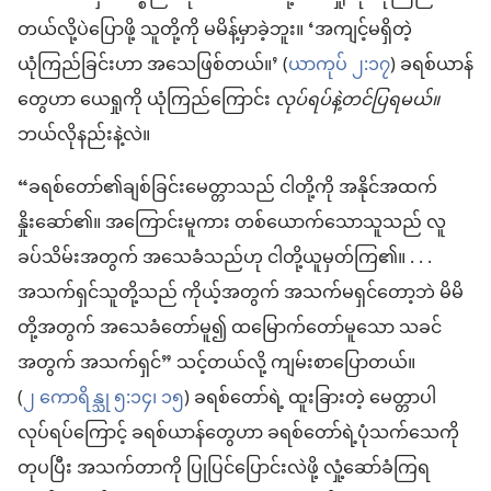
တယ်လို့ပဲပြောဖို့ သူတို့ကို မမိန့်မှာခဲ့ဘူး။ ‘အကျင့်မရှိတဲ့
ယုံကြည်ခြင်းဟာ အသေဖြစ်တယ်။’ (
ယာကုပ် ၂:၁၇
) ခရစ်ယာန်
တွေဟာ ယေရှုကို ယုံကြည်ကြောင်း
လုပ်ရပ်နဲ့တင်ပြရမယ်။
ဘယ်လိုနည်းနဲ့လဲ။
“ခရစ်တော်၏ချစ်ခြင်းမေတ္တာသည် ငါတို့ကို အနိုင်အထက်
နှိုးဆော်၏။ အကြောင်းမူကား တစ်ယောက်သောသူသည် လူ
ခပ်သိမ်းအတွက် အသေခံသည်ဟု ငါတို့ယူမှတ်ကြ၏။ . . .
အသက်ရှင်သူတို့သည် ကိုယ့်အတွက် အသက်မရှင်တော့ဘဲ မိမိ
တို့အတွက် အသေခံတော်မူ၍ ထမြောက်တော်မူသော သခင်
အတွက် အသက်ရှင်” သင့်တယ်လို့ ကျမ်းစာပြောတယ်။
(
၂ ကောရိန္သု ၅:၁၄၊ ၁၅
) ခရစ်တော်ရဲ့ ထူးခြားတဲ့ မေတ္တာပါ
လုပ်ရပ်ကြောင့် ခရစ်ယာန်တွေဟာ ခရစ်တော်ရဲ့ပုံသက်သေကို
တုပပြီး အသက်တာကို ပြုပြင်ပြောင်းလဲဖို့ လှုံ့ဆော်ခံကြရ