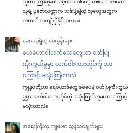
ဆိုတာ ကြားဖူးပါလိမ့်မယ်။ ဒါပေမဲ့ တစ်ယောက်သော
သူရဲ့ ပူဇော်သက္ကာက သန်းနဲ့ချီတဲ့ လူတွေအတွက်
တကယ် အကျိုးရှိနိုင်သလား။
မေးလေ့ရှိတဲ့ မေးခွန်းများ
ယေဟောဝါသက်သေတွေဟာ ဝတ်ပြု
ကိုးကွယ်မှုမှာ လက်ဝါးကားတိုင်ကို ဘာ
ကြောင့် မသုံးကြတာလဲ
ကျွန်ုပ်တို့ဟာ ခရစ်ယာန်တွေဖြစ်ပေမဲ့ ဝတ်ပြုကိုးကွယ်
မှုမှာ လက်ဝါးကားတိုင်ကို မသုံးကြပါဘူး။ ဘာကြောင့်
မသုံးတာလဲ။
အရေးကြီးတဲ့ ကျမ်းစာ သွန်သင်ချက်များ