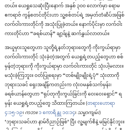
တယ်။ ယေရှုသေဆုံးပြီးနောက် အနှစ် ၃၀၀ လောက်မှာ ရောမ
ဧကရာဇ် ကွန်စတင်တိုင်းဟာ သူ့စစ်တပ်ရဲ့ အမှတ်တံဆိပ်အဖြစ်
လက်ဝါးကားတိုင်ကို အသုံးပြုခဲ့တယ်။ နောက်ပိုင်းမှာ လက်ဝါး
ကားတိုင်ဟာ “ခရစ်ယာန်” ချာ့ခ်ျနဲ့ ဆက်နွှယ်လာတယ်။
အယူမှားသူတွေဟာ သူတို့ရဲ့နတ်ဘုရားတွေကို ကိုးကွယ်ရာမှာ
လက်ဝါးကားတိုင် သုံးခဲ့တဲ့အတွက် ယေရှုရဲ့တပည့်တွေဟာ စစ်
မှန်တဲ့ဘုရားကို ကိုးကွယ်ရာမှာ လက်ဝါးကားတိုင် သုံးပါ့မလား။
မသုံးခဲ့ကြဘူး။ ဝတ်ပြုရေးမှာ “တစ်မျိုးမျိုးရဲ့ပုံ” သုံးတာကို
ဘုရားသခင် ရှေးအချိန်ကတည်းက လုံးဝမနှစ်သက်မှန်း၊
ခရစ်ယာန်တွေဟာ “ရုပ်တုကိုးကွယ်ခြင်းကို ဝေးဝေးရှောင်” ရ
မှန်း ယေရှုရဲ့တပည့်တွေ သိထားကြတယ်။ (
တရားဟောရာ
၄:၁၅-၁၉
၊
ကဘ။
၁ ကောရိန္သု ၁၀:၁၄
၊
သမ္မာကျမ်း
)
‘ဘုရားသခင်ဟာ နာမ်ဝိညာဉ်ဖြစ်’ ပြီး လူ့မျက်စိနဲ့ မမြင်နိုင်ဘူး။