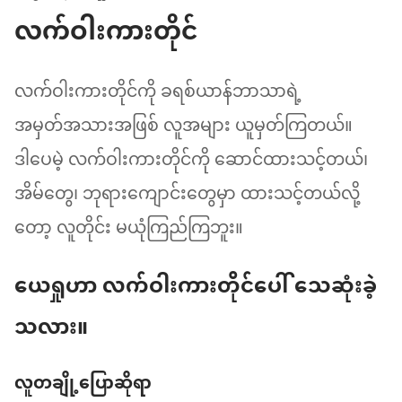
လက်ဝါးကားတိုင်
လက်ဝါးကားတိုင်ကို ခရစ်ယာန်ဘာသာရဲ့
အမှတ်အသားအဖြစ် လူအများ ယူမှတ်ကြတယ်။
ဒါပေမဲ့ လက်ဝါးကားတိုင်ကို ဆောင်ထားသင့်တယ်၊
အိမ်တွေ၊ ဘုရားကျောင်းတွေမှာ ထားသင့်တယ်လို့
တော့ လူတိုင်း မယုံကြည်ကြဘူး။
ယေရှုဟာ လက်ဝါးကားတိုင်ပေါ် သေဆုံးခဲ့
သလား။
လူတချို့ပြောဆိုရာ