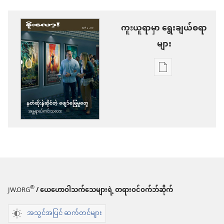
ကူးယူရာမှာ ရွေးချယ်စရာ
များ
စာပေ
ကူး
ယူ
ရာ
မှာ
ရွေးချယ်
စရာ
များ
®
JW.ORG
/ ယေဟောဝါသက်သေများရဲ့ တရားဝင်ဝက်ဘ်ဆိုက်
နိုး
အသွင်အပြင် ဆက်တင်များ
လော့!