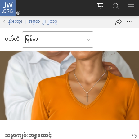
JW.ORG
Log
ဝ
JW.ORG
စာရ
in
က်
ရှာ
နိုးလော့! | အမှတ် ၂၊ ၂၀၁၇
(window
ဘ်
ပါ
အသစ်
ဖတ်လို
ဆိုက်
ဖွ
ဘာသာစကား
င့်
ကို
နေ
ပြောင်း
ပါ
ပါ
တယ်)
သမ္မာကျမ်းစာရှုထောင့်