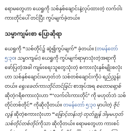
ရောမတွေဟာ ယေရှုကို သစ်နှစ်ချောင်းနဲ့လုပ်ထားတဲ့ လက်ဝါး
ကားတိုင်ပေါ် တင်ပြီး ကွပ်မျက်ခဲ့တယ်။
သမ္မာကျမ်းစာ ပြောဆိုရာ
ယေရှုကို “သစ်တိုင်၌ ဆွဲ၍ကွပ်မျက်” ခဲ့တယ်။ (
တမန်တော်
၅:၃၀
၊
သမ္မာကျမ်း
) ယေရှုကို ကွပ်မျက်ရာမှာသုံးတဲ့အရာကို
ဖော်ပြတဲ့အခါ ကျမ်းရေးသူတွေသုံးတဲ့ စကားလုံးနှစ်မျိုးစလုံး
ဟာ သစ်နှစ်ချောင်းမဟုတ်ဘဲ သစ်တစ်ချောင်းကိုပဲ ရည်ညွှန်း
တယ်။
ရှေးခေတ်ကားတိုင်တင်ခြင်း
စာအုပ်အရ
စတောရော့စ်
ဆိုတဲ့ဂရိစကားလုံးဟာ “‘လက်ဝါးကားတိုင်’ ကို မဟုတ်ဘဲ သစ်
တိုင်တစ်တိုင်” ကိုဆိုလိုတယ်။
တမန်တော် ၅:၃၀
မှာပါတဲ့
ဇိုင်
လွန်
ဆိုတဲ့စကားလုံးဟာ “
ဖြောင့်တန်းတဲ့ တုတ်ချွန် ဒါမှမဟုတ်
သစ်တိုင်တစ်တိုင်
ကိုသာ ဆိုလိုတယ်။ ရောမတွေဟာ ကားစင်