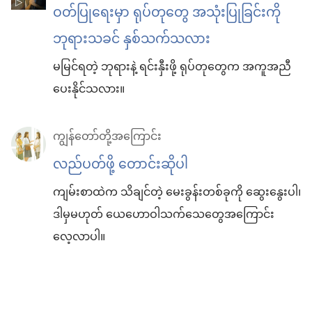
ဝတ်ပြုရေးမှာ ရုပ်တုတွေ အသုံးပြုခြင်းကို
ဘုရားသခင် နှစ်သက်သလား
မမြင်ရတဲ့ ဘုရားနဲ့ ရင်းနှီးဖို့ ရုပ်တုတွေက အကူအညီ
ပေးနိုင်သလား။
ကျွန်တော်တို့အကြောင်း
လည်ပတ်ဖို့ တောင်းဆိုပါ
ကျမ်းစာထဲက သိချင်တဲ့ မေးခွန်းတစ်ခုကို ဆွေးနွေးပါ၊
ဒါမှမဟုတ် ယေဟောဝါသက်သေတွေအကြောင်း
လေ့လာပါ။