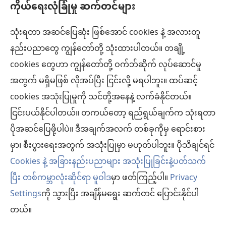
ကိုယ်ရေးလုံခြုံမှု ဆက်တင်များ
အကူအညီ
သုံးရတာ အဆင်ပြေဆုံး ဖြစ်အောင် cookies နဲ့ အလားတူ
အလှူငွေ
(window
နည်းပညာတွေ ကျွန်တော်တို့ သုံးထားပါတယ်။ တချို့
အသစ်
ကင်းမျှော်စင် အွန်လိုင်းစာကြည့်တိုက်™
cookies တွေဟာ ကျွန်တော်တို့ ဝက်ဘ်ဆိုက် လုပ်ဆောင်မှု
ဖွ
(window
င့်
အတွက် မရှိမဖြစ် လိုအပ်ပြီး ငြင်းလို့ မရပါဘူး။ ထပ်ဆင့်
အသစ်
®
JW Hub
နေ
(window
ဖွ
cookies အသုံးပြုမှုကို သင်တို့အနေနဲ့ လက်ခံနိုင်တယ်။
ပါ
အသစ်
င့်
ငြင်းပယ်နိုင်ပါတယ်။ တကယ်တော့ ရည်ရွယ်ချက်က သုံးရတာ
®
JW Library
တယ်)
ဖွ
နေ
ပိုအဆင်ပြေဖို့ပါပဲ။ ဒီအချက်အလက် တစ်ခုကိုမှ ရောင်းစား
င့်
ပါ
ကင်းမျှော်စင် စာကြည့်တိုက်
မှာ၊ စီးပွားရေးအတွက် အသုံးပြုမှာ မဟုတ်ပါဘူး။ ပိုသိချင်ရင်
နေ
တယ်)
ပါ
Cookies နဲ့ အခြားနည်းပညာများ အသုံးပြုခြင်းနဲ့ပတ်သက်
တယ်)
ပြီး တစ်ကမ္ဘာလုံးဆိုင်ရာ မူဝါဒ
မှာ ဖတ်ကြည့်ပါ။
Privacy
Settings
ကို သွားပြီး အချိန်မရွေး ဆက်တင် ပြောင်းနိုင်ပါ
Copyright
© 2026 Watch Tower Bible and Tract Society of Pennsylvania.
လိုက်နာရန် စည်းကမ်းများ
|
ကိုယ်ရေးလုံခြုံမှု မူဝါဒ
|
ကိုယ်ရေးလုံခြုံမှု ဆက်
တယ်။
တင်များ
မ