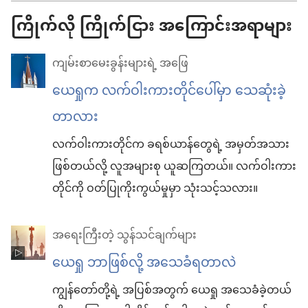
ကြိုက်လို ကြိုက်ငြား အကြောင်းအရာများ
ကျမ်းစာမေးခွန်းများရဲ့ အဖြေ
ယေရှုက လက်ဝါးကားတိုင်ပေါ်မှာ သေဆုံးခဲ့
တာလား
လက်ဝါးကားတိုင်က ခရစ်ယာန်တွေရဲ့ အမှတ်အသား
ဖြစ်တယ်လို့ လူအများစု ယူဆကြတယ်။ လက်ဝါးကား
တိုင်ကို ဝတ်ပြုကိုးကွယ်မှုမှာ သုံးသင့်သလား။
အရေးကြီးတဲ့ သွန်သင်ချက်များ
ယေရှု ဘာဖြစ်လို့ အသေခံရတာလဲ
ကျွန်တော်တို့ရဲ့ အပြစ်အတွက် ယေရှု အသေခံခဲ့တယ်