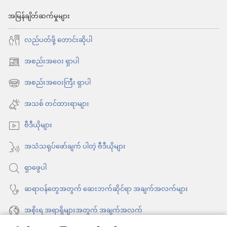
နတ်ဆိုး
အမြန်ချိတ်ဆက်မှုများ
နဲ့
လည်ပတ်ဖို့ တောင်းဆိုပါ
ဆိုင်
တဲ့
အစည်းအဝေး ရှာပါ
(window
ဖျော်ဖြေ
အသစ်
အစည်းအဝေးကြီး ရှာပါ
(window
မှု
ဖွ
အသစ်
အသစ် တင်ထားရာများ
တွေ
င့်
ဖွ
နေ
အန္တရာယ်ကင်း
ဗီဒီယိုများ
င့်
ပါ
သလား
နေ
အသံသရုပ်ဖော်ချက် ပါတဲ့ ဗီဒီယိုများ
တယ်)
ပါ
ရှာဖွေပါ
တယ်)
ဆရာဝန်တွေအတွက် ဆေးဘက်ဆိုင်ရာ အချက်အလက်များ
အစိုးရ အရာရှိများအတွက် အချက်အလက်