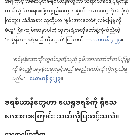
ဒါကြောင့် အစောပိုင်းခရစ်ယာန်တွေဟာ ဘုရားသခင်နဲ့ ပိုရင်းနှီး
တယ်လို့ ခံစားရစေဖို့ ပစ္စည်းတွေ၊ အမှတ်အသားတွေကို မသုံးခဲ့
ကြဘူး။ အဲဒီအစား သူတို့ဟာ ‘စွမ်းအားတော်ရဲ့လမ်းပြမှုကို
ခံယူ’ ပြီး ကျမ်းစာမှာပါတဲ့ ဘုရားရဲ့အလိုတော်နဲ့ကိုက်ညီတဲ့
‘အမှန်တရားနဲ့အညီ ကိုးကွယ်’ ကြတယ်။—
ယောဟန် ၄:၂၄
။
‘စစ်မှန်သောကိုးကွယ်သူတို့သည် စွမ်းအားတော်၏လမ်းပြမှု
ကို ခံယူ၍ အမှန်တရားနှင့်အညီ ခမည်းတော်ကို ကိုးကွယ်ရ
မည်။’
—
ယောဟန် ၄:၂၃
။
ခရစ်ယာန်တွေဟာ ယေရှုခရစ်ကို ရိုသေ
လေးစားကြောင်း ဘယ်လိုပြသင့်သလဲ။