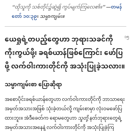
“ထိုသူကို သစ်တိုင်၌ဆွဲ၍ ကွပ်မျက်ကြလေ၏။”
—
တမန်
တော် ၁၀:၃၉
၊
သမ္မာကျမ်း။
ယေရှုရဲ့တပည့်တွေဟာ ဘုရားသခင်ကို
ကိုးကွယ်ဖို့၊ ခရစ်ယာန်ဖြစ်ကြောင်း ဖော်ပြ
ဖို့ လက်ဝါးကားတိုင်ကို အသုံးပြုခဲ့သလား။
သမ္မာကျမ်းစာ ပြောဆိုရာ
အစောပိုင်းခရစ်ယာန်တွေဟာ လက်ဝါးကားတိုင်ကို ဘာသာရေး
အမှတ်အသားအဖြစ် သုံးခဲ့တယ်လို့ ကျမ်းစာမှာ လုံးဝမဖော်ပြ
ထားဘူး။ အဲဒီခေတ်က ရောမတွေဟာ
သူတို့
နတ်ဘုရားတွေရဲ့
အမှတ်အသားအနေနဲ့ လက်ဝါးကားတိုင်ကို အသုံးပြုခဲ့ကြ