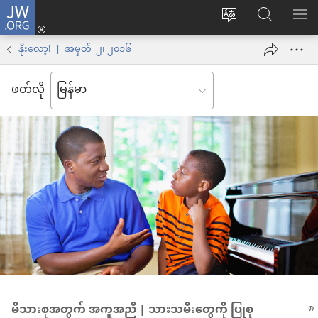
JW.ORG
Log
ဝ
JW.ORG
စာရ
in
က်
ရှာ
နိုးလော့! | အမှတ် ၂၊ ၂၀၁၆
(window
ဘ်
ပါ
အသစ်
ဖတ်လို
ဆိုက်
ဖွ
ဘာသာစကား
င့်
ကို
နေ
ပြောင်း
ပါ
ပါ
တယ်)
မိသားစုအတွက် အကူအညီ | သားသမီးတွေကို ပြုစု