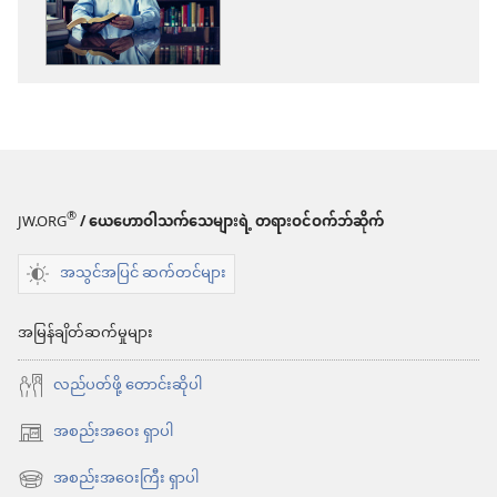
ကူး
ယူ
ရာ
မှာ
ရွေးချယ်
စရာ
များ
®
JW.ORG
/ ယေဟောဝါသက်သေများရဲ့ တရားဝင်ဝက်ဘ်ဆိုက်
နိုး
အသွင်အပြင် ဆက်တင်များ
လော့!
လူအား
အမြန်ချိတ်ဆက်မှုများ
လုံး
လည်ပတ်ဖို့ တောင်းဆိုပါ
အတွက်
အကျိုး
အစည်းအဝေး ရှာပါ
(window
ရှိ
အသစ်
အစည်းအဝေးကြီး ရှာပါ
(window