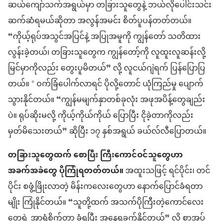
ဆယ်ကျော်သက်အရွယ်မှာ တခြားသူတွေနဲ့ ဘယ်လိုပေါင်းသင်း
ဆက်ဆံရမယ်ဆိုတာ အလွန်အမင်း စိတ်ပူပန်တတ်တယ်။
“ကိုယ့်ရုပ်အသွင်အပြင်နဲ့ အပြုအမူကို ကျွန်တော် သတိထား
လွန်းခဲ့တယ်၊ တခြားသူတွေက ကျွန်တော့်ကို လူထူးလူဆန်းလို့
မြင်မှာကိုလည်း တွေးပူမိတယ်” လို့ လူငယ်ဂျဲရက် ပြန်ပြောပြ
တယ်။
ဝက်ခြံပေါက်လာရင် ပိုလို့တောင် ယုံကြည်မှု ပျောက်
a
သွားနိုင်တယ်။ “ကျွန်မမျက်နှာတစ်ခုလုံး အဖုအပိန့်တွေချည်း
ပဲ။ ရုပ်ဆိုးမလို့ ကိုယ့်ကိုယ်ကိုယ် ပြောပြီး ငိုခဲ့တာကိုလည်း
မှတ်မိသေးတယ်” ဆိုပြီး ၁၇ နှစ်အရွယ် ခယ်လ်လီပြောတယ်။
တခြားသူတွေထက် စောပြီး ကြီးကောင်ဝင်သူတွေဟာ
အခက်အခဲတွေ ပိုကြုံရတတ်တယ်။
အထူးသဖြင့် ရင်ပိုင်း၊ တင်
ပိုင်း စဖွံ့ဖြိုးလာတဲ့ မိန်းကလေးတွေဟာ နောက်ပြောင်ခံရတာ
မျိုး ကြုံနိုင်တယ်။ “သူတို့ထက် အသက်ပိုကြီးတဲ့ကောင်လေး
တွေရဲ့ အာရုံစိုက်တာ ခံရပြီး အနေရခက်နိုင်တယ်” လို့ စာအုပ်