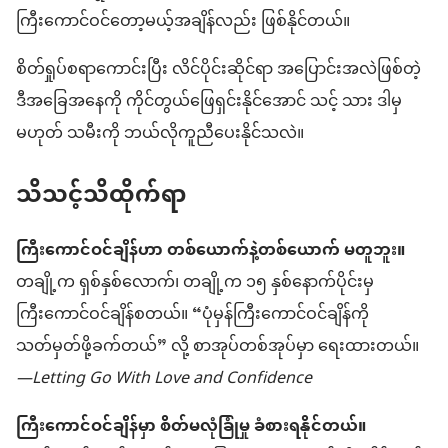
ကြီးကောင်ဝင်တော့မယ့်အချိန်လည်း ဖြစ်နိုင်တယ်။
စိတ်ရှုပ်စရာကောင်းပြီး လိင်ပိုင်းဆိုင်ရာ အပြောင်းအလဲဖြစ်တဲ့
ဒီအခြေအနေကို ကိုင်တွယ်ဖြေရှင်းနိုင်အောင် သင့် သား ဒါမှ
မဟုတ် သမီးကို ဘယ်လိုကူညီပေးနိုင်သလဲ။
သိသင့်သိထိုက်ရာ
ကြီးကောင်ဝင်ချိန်ဟာ တစ်ယောက်နဲ့တစ်ယောက် မတူဘူး။
တချို့က ရှစ်နှစ်လောက်၊ တချို့က ၁၅ နှစ်နောက်ပိုင်းမှ
ကြီးကောင်ဝင်ချိန်စတယ်။ “ပုံမှန်ကြီးကောင်ဝင်ချိန်ကို
သတ်မှတ်ဖို့ခက်တယ်” လို့ စာအုပ်တစ်အုပ်မှာ ရေးထားတယ်။
—Letting Go With Love and Confidence
ကြီးကောင်ဝင်ချိန်မှာ စိတ်မလုံခြုံမှု ခံစားရနိုင်တယ်။