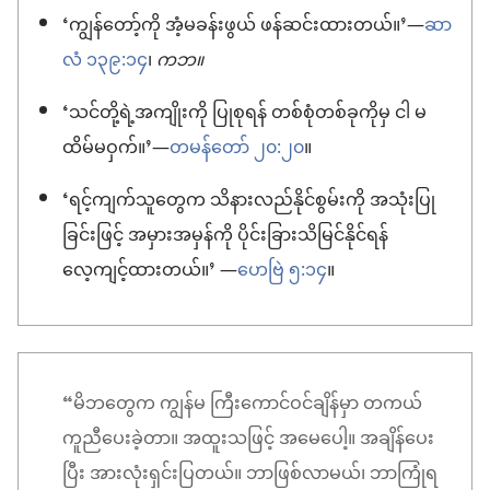
‘ကျွန်တော့်ကို အံ့မခန်းဖွယ် ဖန်ဆင်းထားတယ်။’—
ဆာ
လံ ၁၃၉:၁၄
၊
ကဘ။
‘သင်တို့ရဲ့အကျိုးကို ပြုစုရန် တစ်စုံတစ်ခုကိုမှ ငါ မ
ထိမ်မဝှက်။’—
တမန်တော် ၂၀:၂၀
။
‘ရင့်ကျက်သူတွေက သိနားလည်နိုင်စွမ်းကို အသုံးပြု
ခြင်းဖြင့် အမှားအမှန်ကို ပိုင်းခြားသိမြင်နိုင်ရန်
လေ့ကျင့်ထားတယ်။’ —
ဟေဗြဲ ၅:၁၄
။
“မိဘတွေက ကျွန်မ ကြီးကောင်ဝင်ချိန်မှာ တကယ်
ကူညီပေးခဲ့တာ။ အထူးသဖြင့် အမေပေါ့။ အချိန်ပေး
ပြီး အားလုံးရှင်းပြတယ်။ ဘာဖြစ်လာမယ်၊ ဘာကြုံရ