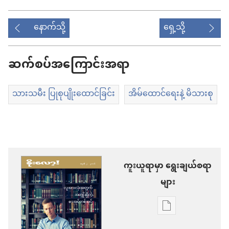
နောက်သို့
ရှေ့သို့
ဆက်စပ်အကြောင်းအရာ
သားသမီး ပြုစုပျိုးထောင်ခြင်း
အိမ်ထောင်ရေးနဲ့ မိသားစု
ကူးယူရာမှာ ရွေးချယ်စရာ
များ
စာပေ