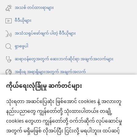
တဲ့
ဖွ
အသစ်
အသစ် တင်ထားရာများ
စာအုပ်
င့်
ဖွ
နေ
တစ်
ဗီဒီယိုများ
င့်
ပါ
အုပ်
နေ
အသံသရုပ်ဖော်ချက် ပါတဲ့ ဗီဒီယိုများ
တယ်)
ပါ
ရှာဖွေပါ
တယ်)
ဆရာဝန်တွေအတွက် ဆေးဘက်ဆိုင်ရာ အချက်အလက်များ
အစိုးရ အရာရှိများအတွက် အချက်အလက်
ကိုယ်ရေးလုံခြုံမှု ဆက်တင်များ
အကူအညီ
သုံးရတာ အဆင်ပြေဆုံး ဖြစ်အောင် cookies နဲ့ အလားတူ
အလှူငွေ
(window
နည်းပညာတွေ ကျွန်တော်တို့ သုံးထားပါတယ်။ တချို့
အသစ်
ကင်းမျှော်စင် အွန်လိုင်းစာကြည့်တိုက်™
cookies တွေဟာ ကျွန်တော်တို့ ဝက်ဘ်ဆိုက် လုပ်ဆောင်မှု
ဖွ
(window
င့်
အတွက် မရှိမဖြစ် လိုအပ်ပြီး ငြင်းလို့ မရပါဘူး။ ထပ်ဆင့်
အသစ်
®
JW Hub