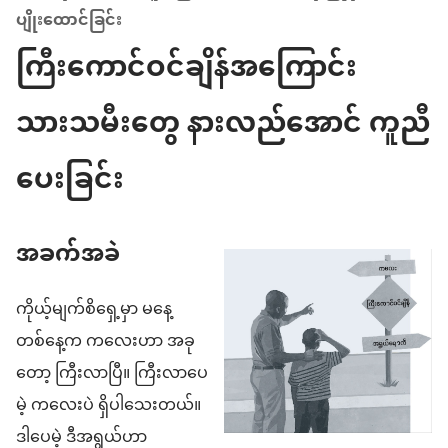
ပျိုးထောင်ခြင်း
ကြီးကောင်ဝင်ချိန်အကြောင်း
သားသမီးတွေ နားလည်အောင် ကူညီ
ပေးခြင်း
အခက်အခဲ
ကိုယ့်မျက်စိရှေ့မှာ မနေ့
တစ်နေ့က ကလေးဟာ အခု
တော့ ကြီးလာပြီ။ ကြီးလာပေ
မဲ့ ကလေးပဲ ရှိပါသေးတယ်။
ဒါပေမဲ့ ဒီအရွယ်ဟာ