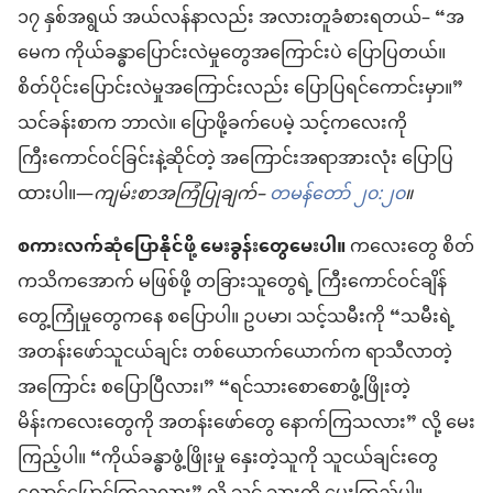
၁၇ နှစ်အရွယ် အယ်လန်နာလည်း အလားတူခံစားရတယ်– “အ
မေက ကိုယ်ခန္ဓာပြောင်းလဲမှုတွေအကြောင်းပဲ ပြောပြတယ်။
စိတ်ပိုင်းပြောင်းလဲမှုအကြောင်းလည်း ပြောပြရင်ကောင်းမှာ။”
သင်ခန်းစာက ဘာလဲ။ ပြောဖို့ခက်ပေမဲ့ သင့်ကလေးကို
ကြီးကောင်ဝင်ခြင်းနဲ့ဆိုင်တဲ့ အကြောင်းအရာအားလုံး ပြောပြ
ထားပါ။—
ကျမ်းစာအကြံပြုချက်–
တမန်တော် ၂၀:၂၀
။
စကားလက်ဆုံပြောနိုင်ဖို့ မေးခွန်းတွေမေးပါ။
ကလေးတွေ စိတ်
ကသိကအောက် မဖြစ်ဖို့ တခြားသူတွေရဲ့ ကြီးကောင်ဝင်ချိန်
တွေ့ကြုံမှုတွေကနေ စပြောပါ။ ဥပမာ၊ သင့်သမီးကို “သမီးရဲ့
အတန်းဖော်သူငယ်ချင်း တစ်ယောက်ယောက်က ရာသီလာတဲ့
အကြောင်း စပြောပြီလား၊” “ရင်သားစောစောဖွံ့ဖြိုးတဲ့
မိန်းကလေးတွေကို အတန်းဖော်တွေ နောက်ကြသလား” လို့ မေး
ကြည့်ပါ။ “ကိုယ်ခန္ဓာဖွံ့ဖြိုးမှု နှေးတဲ့သူကို သူငယ်ချင်းတွေ