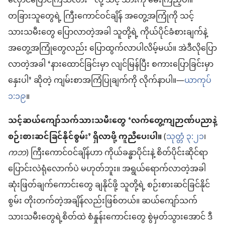
လှောင်ပြောင်ကြသလား” လို့ သင့် သားကို မေးကြည့်ပါ။
တခြားသူတွေရဲ့ ကြီးကောင်ဝင်ချိန် အတွေ့အကြုံကို သင့်
သားသမီးတွေ ပြောလာတဲ့အခါ သူတို့ရဲ့ ကိုယ်ပိုင်ခံစားချက်နဲ့
အတွေ့အကြုံတွေလည်း ပြောထွက်လာပါလိမ့်မယ်။ အဲဒီလိုပြော
လာတဲ့အခါ ‘နားထောင်ခြင်းမှာ လျင်မြန်ပြီး စကားပြောခြင်းမှာ
နှေးပါ’ ဆိုတဲ့ ကျမ်းစာအကြံပြုချက်ကို လိုက်နာပါ။—
ယာကုပ်
၁:၁၉
။
သင့်ဆယ်ကျော်သက်သားသမီးတွေ ‘လက်တွေ့ကျဉာဏ်ပညာနဲ့
စဉ်းစားဆင်ခြင်နိုင်စွမ်း’ ရှိလာဖို့ ကူညီပေးပါ။
(
သုတ္တံ ၃:၂၁
၊
ကဘ
) ကြီးကောင်ဝင်ချိန်ဟာ ကိုယ်ခန္ဓာပိုင်းနဲ့ စိတ်ပိုင်းဆိုင်ရာ
ပြောင်းလဲရုံလောက်ပဲ မဟုတ်ဘူး။ အရွယ်ရောက်လာတဲ့အခါ
ဆုံးဖြတ်ချက်ကောင်းတွေ ချနိုင်ဖို့ သူတို့ရဲ့ စဉ်းစားဆင်ခြင်နိုင်
စွမ်း တိုးတက်တဲ့အချိန်လည်းဖြစ်တယ်။ ဆယ်ကျော်သက်
သားသမီးတွေရဲ့စိတ်ထဲ စံနှုန်းကောင်းတွေ စွဲမှတ်သွားအောင် ဒီ