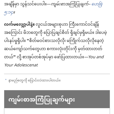
အချိန်မှာ သွန်သင်ပေးပါ။—
ကျမ်းစာအကြံပြုချက်–
ဟေဗြဲ
၅:၁၄
။
လက်မလျှော့ပါနဲ့။
လူငယ်အများစုဟာ ကြီးကောင်ဝင်ချိန်
အကြောင်း မိဘတွေကို ပြောပြချင်စိတ် ရှိချင်မှရှိမယ်။ ဒါပေမဲ့
ပါးနပ်မှုရှိပါ။ “စိတ်မဝင်စားသလိုလို၊ မကြိုက်သလိုလိုနေတဲ့
ဆယ်ကျော်သက်တွေဟာ စကားလုံးတိုင်းကို မှတ်ထားတတ်
တယ်” လို့ စာအုပ်တစ်အုပ်မှာ ဖော်ပြထားတယ်။
—You and
Your Adolescenat
နာမည်တွေကို ပြောင်းလဲထားပါတယ်။
a
ကျမ်းစာအကြံပြုချက်များ