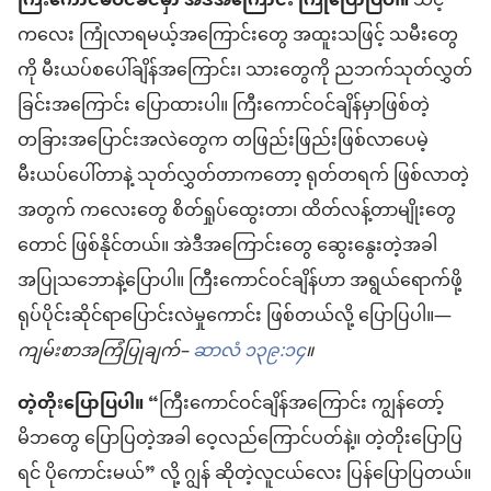
ကြီးကောင်မဝင်ခင်မှာ အဲဒီအကြောင်း ကြိုပြောပြပါ။
သင့်
ကလေး ကြုံလာရမယ့်အကြောင်းတွေ အထူးသဖြင့် သမီးတွေ
ကို မီးယပ်စပေါ်ချိန်အကြောင်း၊ သားတွေကို ညဘက်သုတ်လွှတ်
ခြင်းအကြောင်း ပြောထားပါ။ ကြီးကောင်ဝင်ချိန်မှာဖြစ်တဲ့
တခြားအပြောင်းအလဲတွေက တဖြည်းဖြည်းဖြစ်လာပေမဲ့
မီးယပ်ပေါ်တာနဲ့ သုတ်လွှတ်တာကတော့ ရုတ်တရက် ဖြစ်လာတဲ့
အတွက် ကလေးတွေ စိတ်ရှုပ်ထွေးတာ၊ ထိတ်လန့်တာမျိုးတွေ
တောင် ဖြစ်နိုင်တယ်။ အဲဒီအကြောင်းတွေ ဆွေးနွေးတဲ့အခါ
အပြုသဘောနဲ့ပြောပါ။ ကြီးကောင်ဝင်ချိန်ဟာ အရွယ်ရောက်ဖို့
ရုပ်ပိုင်းဆိုင်ရာပြောင်းလဲမှုကောင်း ဖြစ်တယ်လို့ ပြောပြပါ။—
ကျမ်းစာအကြံပြုချက်–
ဆာလံ ၁၃၉:၁၄
။
တဲ့တိုးပြောပြပါ။
“ကြီးကောင်ဝင်ချိန်အကြောင်း ကျွန်တော့်
မိဘတွေ ပြောပြတဲ့အခါ ဝေ့လည်ကြောင်ပတ်နဲ့။ တဲ့တိုးပြောပြ
ရင် ပိုကောင်းမယ်” လို့ ဂျွန် ဆိုတဲ့လူငယ်လေး ပြန်ပြောပြတယ်။