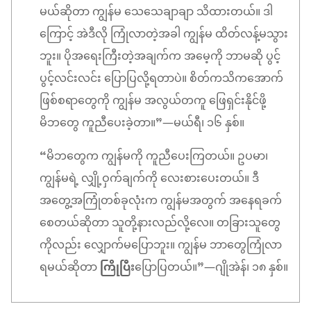
မယ်ဆိုတာ ကျွန်မ သေသေချာချာ သိထားတယ်။ ဒါ
ကြောင့် အဲဒီလို ကြုံလာတဲ့အခါ ကျွန်မ ထိတ်လန့်မသွား
ဘူး။ ပိုအရေးကြီးတဲ့အချက်က အမေ့ကို ဘာမဆို ပွင့်
ပွင့်လင်းလင်း ပြောပြလို့ရတာပဲ။ စိတ်ကသိကအောက်
ဖြစ်စရာတွေကို ကျွန်မ အလွယ်တကူ ဖြေရှင်းနိုင်ဖို့
မိဘတွေ ကူညီပေးခဲ့တာ။”—မယ်ရီ၊ ၁၆ နှစ်။
“မိဘတွေက ကျွန်မကို ကူညီပေးကြတယ်။ ဥပမာ၊
ကျွန်မရဲ့ လျှို့ဝှက်ချက်ကို လေးစားပေးတယ်။ ဒီ
အတွေ့အကြုံတစ်ခုလုံးက ကျွန်မအတွက် အနေရခက်
စေတယ်ဆိုတာ သူတို့နားလည်လို့လေ။ တခြားသူတွေ
ကိုလည်း လျှောက်မပြောဘူး။ ကျွန်မ ဘာတွေကြုံလာ
ရမယ်ဆိုတာ
ကြိုပြီး
ပြောပြတယ်။”—ဂျိုအဲန်၊ ၁၈ နှစ်။