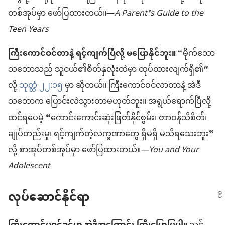
တစ်အုပ်မှာ ဖော်ပြထားတယ်။—
A Parent’s Guide to the
Teen Years
ကြီးကောင်ဝင်တာနဲ့ ရင့်ကျက်ပြီလို့ မပြောနိုင်ဘူး။
“မိုက်သော
သဘောသည် သူငယ်၏စိတ်နှလုံးထဲမှာ ထုပ်ထားလျက်ရှိ၏”
လို့
သုတ္တံ ၂၂:၁၅
မှာ ဆိုတယ်။ ကြီးကောင်ဝင်လာတာနဲ့ အဲဒီ
သဘောက ပြောင်းလဲသွားတာမဟုတ်ဘူး။ အရွယ်ရောက်ပြီလို့
ထင်ရပေမဲ့ “ကောင်းကောင်းဆုံးဖြတ်နိုင်စွမ်း၊ တာဝန်သိစိတ်၊
ချုပ်တည်းမှု၊ ရင့်ကျက်တဲ့လက္ခဏာတွေ ရှိမရှိ မသိရသေးဘူး”
လို့ စာအုပ်တစ်အုပ်မှာ ဖော်ပြထားတယ်။
—You and Your
Adolescent
လုပ်ဆောင်နိုင်ရာ