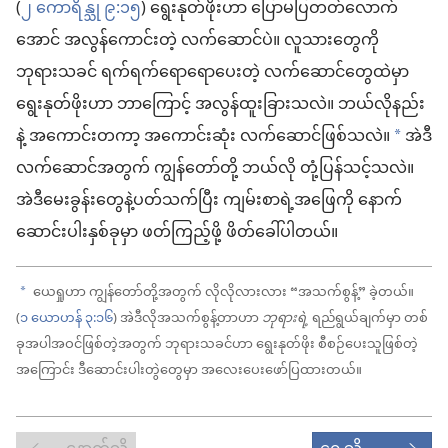
(
၂ ကောရိန္သု ၉:၁၅
) ရွေးနုတ်ဖိုးဟာ ပြောမပြတတ်လောက်
အောင် အလွန်ကောင်းတဲ့ လက်ဆောင်ပဲ။ လူသားတွေကို
ဘုရားသခင် ရက်ရက်ရောရောပေးတဲ့ လက်ဆောင်တွေထဲမှာ
ရွေးနုတ်ဖိုးဟာ ဘာကြောင့် အလွန်ထူးခြားသလဲ။ ဘယ်လိုနည်း
နဲ့ အကောင်းတကာ့ အကောင်းဆုံး လက်ဆောင်ဖြစ်သလဲ။
အဲဒီ
a
လက်ဆောင်အတွက် ကျွန်တော်တို့ ဘယ်လို တုံ့ပြန်သင့်သလဲ။
အဲဒီမေးခွန်းတွေနဲ့ပတ်သက်ပြီး ကျမ်းစာရဲ့အဖြေကို နောက်
ဆောင်းပါးနှစ်ခုမှာ ဖတ်ကြည့်ဖို့ ဖိတ်ခေါ်ပါတယ်။
ယေရှုဟာ ကျွန်တော်တို့အတွက် လိုလိုလားလား “အသက်စွန့်” ခဲ့တယ်။
a
(
၁ ယောဟန် ၃:၁၆
) အဲဒီလိုအသက်စွန့်တာဟာ
ဘုရားရဲ့
ရည်ရွယ်ချက်မှာ တစ်
ခုအပါအဝင်ဖြစ်တဲ့အတွက် ဘုရားသခင်ဟာ ရွေးနုတ်ဖိုး စီစဉ်ပေးသူဖြစ်တဲ့
အကြောင်း ဒီဆောင်းပါးတွဲတွေမှာ အလေးပေးဖော်ပြထားတယ်။