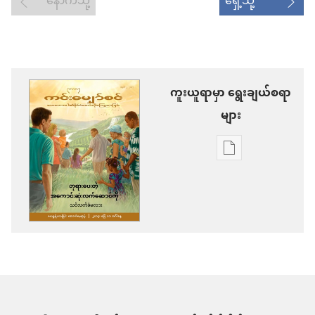
နောက်သို့
ရှေ့သို့
ကူးယူရာမှာ ရွေးချယ်စရာ
များ
စာပေ
ကူး
ယူ
ရာ
မှာ
ရွေးချယ်
စရာ