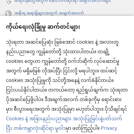
ဆရာဝန်တွေအတွက် ဆေးဘက်ဆိုင်ရာ အချက်အလက်များ
အစိုးရ အရာရှိများအတွက် အချက်အလက်
ကိုယ်ရေးလုံခြုံမှု ဆက်တင်များ
အကူအညီ
သုံးရတာ အဆင်ပြေဆုံး ဖြစ်အောင် cookies နဲ့ အလားတူ
အလှူငွေ
(window
နည်းပညာတွေ ကျွန်တော်တို့ သုံးထားပါတယ်။ တချို့
အသစ်
ကင်းမျှော်စင် အွန်လိုင်းစာကြည့်တိုက်™
cookies တွေဟာ ကျွန်တော်တို့ ဝက်ဘ်ဆိုက် လုပ်ဆောင်မှု
ဖွ
(window
င့်
အတွက် မရှိမဖြစ် လိုအပ်ပြီး ငြင်းလို့ မရပါဘူး။ ထပ်ဆင့်
အသစ်
®
JW Hub
နေ
(window
ဖွ
cookies အသုံးပြုမှုကို သင်တို့အနေနဲ့ လက်ခံနိုင်တယ်။
ပါ
အသစ်
င့်
ငြင်းပယ်နိုင်ပါတယ်။ တကယ်တော့ ရည်ရွယ်ချက်က သုံးရတာ
®
JW Library
တယ်)
ဖွ
နေ
ပိုအဆင်ပြေဖို့ပါပဲ။ ဒီအချက်အလက် တစ်ခုကိုမှ ရောင်းစား
င့်
ပါ
ကင်းမျှော်စင် စာကြည့်တိုက်
မှာ၊ စီးပွားရေးအတွက် အသုံးပြုမှာ မဟုတ်ပါဘူး။ ပိုသိချင်ရင်
နေ
တယ်)
ပါ
Cookies နဲ့ အခြားနည်းပညာများ အသုံးပြုခြင်းနဲ့ပတ်သက်
တယ်)
ပြီး တစ်ကမ္ဘာလုံးဆိုင်ရာ မူဝါဒ
မှာ ဖတ်ကြည့်ပါ။
Privacy