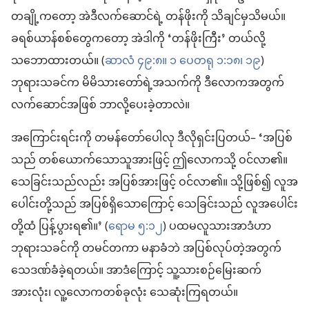
တချို့ကတော့ အဲဒီလက်ဆောင်ရဲ့ တန်ဖိုးကို သိချင်မှသိမယ်။
ခရစ်ယာန်စစ်တွေကတော့ အဲဒါကို ‘တန်ဖိုးကြီး’ တယ်လို့
သဘောထားတယ်။ (
ဆာလံ ၄၉:၈။
၁ ပေတရု ၁:၁၈၊ ၁၉
)
ဘုရားသခင်က မိမိသားတော်ရဲ့အသက်ကို ဒီလောကအတွက်
လက်ဆောင်အဖြစ် ဘာလို့ပေးခဲ့တာလဲ။
အကြောင်းရင်းကို တမန်တော်ပေါလု ဒီလိုရှင်းပြတယ်– ‘အပြစ်
သည် တစ်ယောက်သောသူအားဖြင့် ဤလောကသို့ ဝင်လာ၏။
သေခြင်းသည်လည်း အပြစ်အားဖြင့် ဝင်လာ၏။ သို့ဖြစ်၍ လူအ
ပေါင်းတို့သည် အပြစ်ရှိသောကြောင့် သေခြင်းသည် လူအပေါင်း
တို့ထံ ပြန့်ပွားရ၏။’ (
ရောမ ၅:၁၂
) ပထမလူသားအာဒံဟာ
ဘုရားသခင်ကို တမင်တကာ မနာခံဘဲ အပြစ်လုပ်တဲ့အတွက်
သေဒဏ်ခံခဲ့ရတယ်။ အာဒံကြောင့် သူ့သားစဉ်မြေးဆက်
အားလုံး၊ လူ့လောကတစ်ခုလုံး သေဆုံးကြရတယ်။