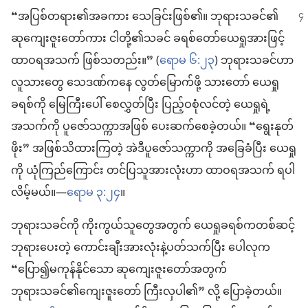
“အပြစ်တရား၏အခကား သေခြင်းဖြစ်၏။ ဘုရားသခင်၏
ဆုကျေးဇူးတော်ကား ငါတို့၏သခင် ခရစ်တော်ယေရှုအားဖြင့်
ထာဝရအသက် ဖြစ်သတည်း။” (
ရောမ ၆:၂၃
) ဘုရားသခင်ဟာ
လူသားတွေ သေဒဏ်ကနေ လွတ်မြောက်ဖို့ သားတော် ယေရှု
ခရစ်ကို မြေကြီးပေါ် စေလွှတ်ပြီး ပြည့်ဝစုံလင်တဲ့ ယေရှုရဲ့
အသက်ကို ပူဇော်သက္ကာအဖြစ် ပေးဆက်စေခဲ့တယ်။ “ရွေးနုတ်
ဖိုး” အဖြစ်သိထားကြတဲ့ အဲဒီပူဇော်သက္ကာကို အခြေခံပြီး ယေရှု
ကို ယုံကြည်ကြောင်း တင်ပြသူအားလုံးဟာ ထာဝရအသက် ရပါ
လိမ့်မယ်။—
ရောမ ၃:၂၄
။
ဘုရားသခင်ကို ကိုးကွယ်သူတွေအတွက် ယေရှုခရစ်ကတစ်ဆင့်
ဘုရားပေးတဲ့ ကောင်းချီးအားလုံးနဲ့ပတ်သက်ပြီး ပေါလုက
“ပြော၍မကုန်နိုင်သော ဆုကျေးဇူးတော်အတွက်
ဘုရားသခင်၏ကျေးဇူးတော် ကြီးလှပါ၏” လို့ ပြောခဲ့တယ်။