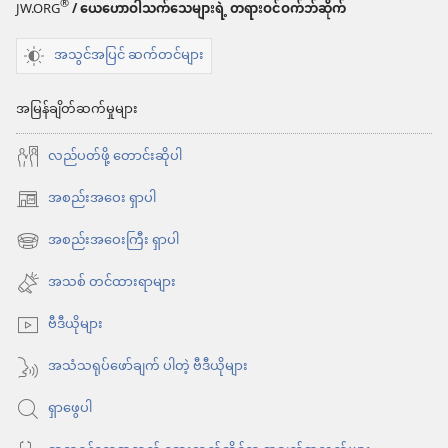
များ
®
JW.ORG
/ ယေဟောဝါသက်သေများရဲ့ တရားဝင်ဝက်ဘ်ဆိုက်
ကင်း
အသွင်အပြင် ဆက်တင်များ
မျှော်စင်
ဘုရား
အမြန်ချိတ်ဆက်မှုများ
ပေး
လည်ပတ်ဖို့ တောင်းဆိုပါ
တဲ့
အကောင်း
အစည်းအဝေး ရှာပါ
(window
ဆုံး
အသစ်
အစည်းအဝေးကြီး ရှာပါ
(window
လက်ဆောင်
ဖွ
အသစ်
အသစ် တင်ထားရာများ
ကို
င့်
ဖွ
နေ
သင်
ဗီဒီယိုများ
င့်
ပါ
လက်ခံ
နေ
အသံသရုပ်ဖော်ချက် ပါတဲ့ ဗီဒီယိုများ
တယ်)
မ
ပါ
ရှာဖွေပါ
တယ်)
လား