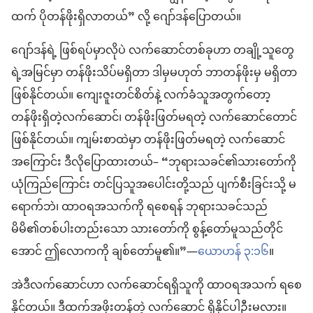
ထက် ပိုတန်ဖိုးရှိလာတယ်” လို့ ဂျော်ဒန်ပြောတယ်။
ဂျော်ဒန်ရဲ့ ဖြစ်ရပ်မှာလိုပဲ လက်ဆောင်တစ်ခုဟာ တချို့သူတွေ
ရဲ့အမြင်မှာ တန်ဖိုးသိပ်မရှိတာ ဒါမှမဟုတ် ဘာတန်ဖိုးမှ မရှိတာ
ဖြစ်နိုင်တယ်။ ကျေးဇူးတင်စိတ်နဲ့ လက်ခံသူအတွက်တော့
တန်ဖိုးရှိတဲ့လက်ဆောင်၊ တန်ဖိုးဖြတ်မရတဲ့ လက်ဆောင်တောင်
ဖြစ်နိုင်တယ်။ ကျမ်းစာထဲမှာ တန်ဖိုးဖြတ်မရတဲ့ လက်ဆောင်
အကြောင်း ဒီလိုပြောထားတယ်– “ဘုရားသခင်၏သားတော်ကို
ယုံကြည်ကြောင်း တင်ပြသူအပေါင်းတို့သည် ပျက်စီးခြင်းသို့ မ
ရောက်ဘဲ၊ ထာဝရအသက်ကို ရစေရန် ဘုရားသခင်သည်
မိမိ၏တစ်ပါးတည်းသော သားတော်ကို စွန့်တော်မူသည်တိုင်
အောင် ဤလောကကို ချစ်တော်မူ၏။”—
ယောဟန် ၃:၁၆
။
အဲဒီလက်ဆောင်ဟာ လက်ဆောင်ရရှိသူကို ထာဝရအသက် ရစေ
နိုင်တယ်။ ဒီထက်အဖိုးတန်တဲ့ လက်ဆောင် ရှိနိုင်ပါဦးမလား။