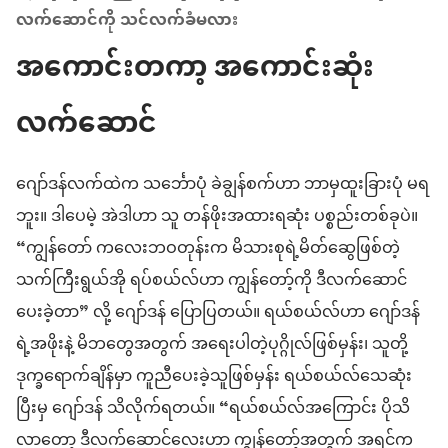
လက်ဆောင်ကို သင်လက်ခံမလား
အကောင်းတကာ့ အကောင်းဆုံး
လက်ဆောင်
ဂျော်ဒန်လက်ထဲက သင်္ဘောပုံ ခဲချွန်စက်ဟာ ဘာမှထူးခြားပုံ မရ
ဘူး။ ဒါပေမဲ့ အဲဒါဟာ သူ တန်ဖိုးအထားရဆုံး ပစ္စည်းတစ်ခုပဲ။
“ကျွန်တော် ကလေးဘဝတုန်းက မိသားစုရဲ့မိတ်ဆွေဖြစ်တဲ့
သက်ကြီးရွယ်အို ရပ်စယ်လ်ဟာ ကျွန်တော့်ကို ဒီလက်ဆောင်
ပေးခဲ့တာ” လို့ ဂျော်ဒန် ပြောပြတယ်။ ရယ်စယ်လ်ဟာ ဂျော်ဒန်
ရဲ့အဖိုးနဲ့ မိဘတွေအတွက် အရေးပါတဲ့ပုဂ္ဂိုလ်ဖြစ်မှန်း၊ သူတို့
ဒုက္ခရောက်ချိန်မှာ ကူညီပေးခဲ့သူဖြစ်မှန်း ရယ်စယ်လ်သေဆုံး
ပြီးမှ ဂျော်ဒန် သိလိုက်ရတယ်။ “ရယ်စယ်လ်အကြောင်း ပိုသိ
လာတော့ ဒီလက်ဆောင်လေးဟာ ကျွန်တော့်အတွက် အရင်က