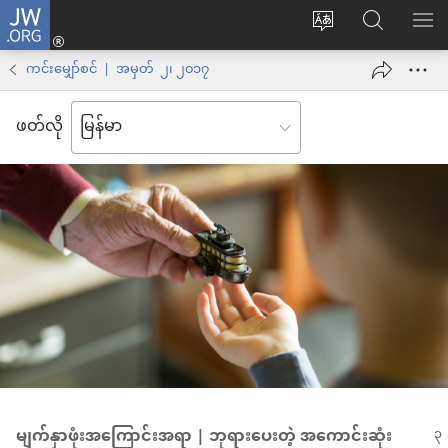
JW.ORG
Log
ဝ
JW.ORG
စာရ
in
က်
ရှာ
ကင်းမျှော်စင် | အမှတ် ၂၊ ၂၀၁၇
(window
ဘ်
ပါ
အသစ်
ဖတ်လို
ဆိုက်
ဖွ
ဘာသာစကား
င့်
ကို
နေ
ပြောင်း
ပါ
ပါ
တယ်)
မျက်နှာဖုံးအကြောင်းအရာ | ဘုရားပေးတဲ့ အကောင်းဆုံး