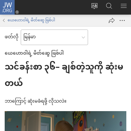
JW.ORG
Log
ဝ
JW.ORG
စာရ
in
က်
ရှာ
ယေဟောဝါရဲ့ မိတ်ဆွေ ဖြစ်ပါ
(window
ဘ်
ပါ
အသစ်
ဖတ်လို
ဆိုက်
ဖွ
ဘာသာစကား
င့်
ယေဟောဝါရဲ့ မိတ်ဆွေ ဖြစ်ပါ
ကို
နေ
သင်ခန်းစာ ၃၆– ချစ်တဲ့သူကို ဆုံးမ
ပြောင်း
ပါ
ပါ
တယ်)
တယ်
ဘာကြောင့် ဆုံးမခံရဖို့ လိုသလဲ။