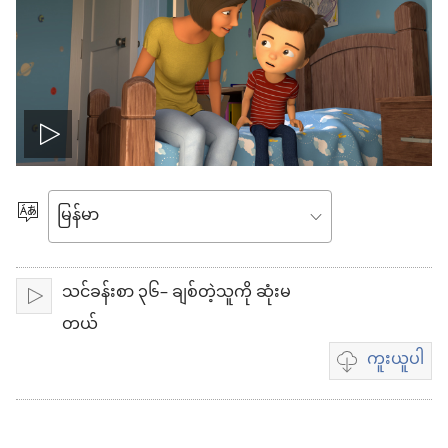
ဗီ
ဒီ
ဘာသာစကား
ရွေးချယ်
ယို
ပါ
သင်ခန်းစာ ၃၆– ချစ်တဲ့သူကို ဆုံးမ
ဖွ
ဖွင့်
တယ်
င့်
ကူးယူပါ
ဗီဒီယို
ကူး
ယူ