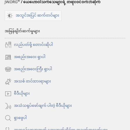
®
JW.ORG
/ ယေဟောဝါသက်သေများရဲ့ တရားဝင်ဝက်ဘ်ဆိုက်
အသွင်အပြင် ဆက်တင်များ
အမြန်ချိတ်ဆက်မှုများ
လည်ပတ်ဖို့ တောင်းဆိုပါ
အစည်းအဝေး ရှာပါ
(window
အသစ်
အစည်းအဝေးကြီး ရှာပါ
(window
ဖွ
အသစ်
အသစ် တင်ထားရာများ
င့်
ဖွ
နေ
ဗီဒီယိုများ
င့်
ပါ
နေ
အသံသရုပ်ဖော်ချက် ပါတဲ့ ဗီဒီယိုများ
တယ်)
ပါ
ရှာဖွေပါ
တယ်)