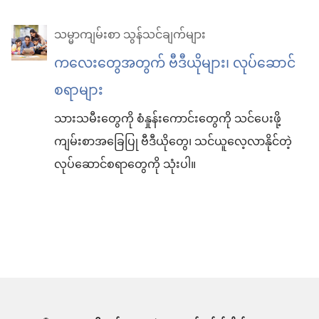
သမ္မာကျမ်းစာ သွန်သင်ချက်များ
ကလေးတွေအတွက် ဗီဒီယိုများ၊ လုပ်ဆောင်
စရာများ
သားသမီးတွေကို စံနှုန်းကောင်းတွေကို သင်ပေးဖို့
ကျမ်းစာအခြေပြု ဗီဒီယိုတွေ၊ သင်ယူလေ့လာနိုင်တဲ့
လုပ်ဆောင်စရာတွေကို သုံးပါ။