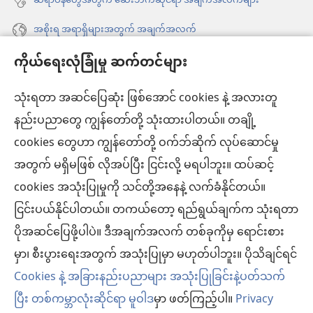
ဆရာဝန်တွေအတွက် ဆေးဘက်ဆိုင်ရာ အချက်အလက်များ
အစိုးရ အရာရှိများအတွက် အချက်အလက်
ကိုယ်ရေးလုံခြုံမှု ဆက်တင်များ
အကူအညီ
သုံးရတာ အဆင်ပြေဆုံး ဖြစ်အောင် cookies နဲ့ အလားတူ
အလှူငွေ
(window
နည်းပညာတွေ ကျွန်တော်တို့ သုံးထားပါတယ်။ တချို့
အသစ်
ကင်းမျှော်စင် အွန်လိုင်းစာကြည့်တိုက်™
cookies တွေဟာ ကျွန်တော်တို့ ဝက်ဘ်ဆိုက် လုပ်ဆောင်မှု
ဖွ
(window
င့်
အတွက် မရှိမဖြစ် လိုအပ်ပြီး ငြင်းလို့ မရပါဘူး။ ထပ်ဆင့်
အသစ်
®
JW Hub
နေ
(window
ဖွ
cookies အသုံးပြုမှုကို သင်တို့အနေနဲ့ လက်ခံနိုင်တယ်။
ပါ
အသစ်
င့်
®
ငြင်းပယ်နိုင်ပါတယ်။ တကယ်တော့ ရည်ရွယ်ချက်က သုံးရတာ
JW Library
တယ်)
ဖွ
နေ
ပိုအဆင်ပြေဖို့ပါပဲ။ ဒီအချက်အလက် တစ်ခုကိုမှ ရောင်းစား
င့်
ပါ
ကင်းမျှော်စင် စာကြည့်တိုက်
မှာ၊ စီးပွားရေးအတွက် အသုံးပြုမှာ မဟုတ်ပါဘူး။ ပိုသိချင်ရင်
နေ
တယ်)
ပါ
Cookies နဲ့ အခြားနည်းပညာများ အသုံးပြုခြင်းနဲ့ပတ်သက်
တယ်)
ပြီး တစ်ကမ္ဘာလုံးဆိုင်ရာ မူဝါဒ
မှာ ဖတ်ကြည့်ပါ။
Privacy