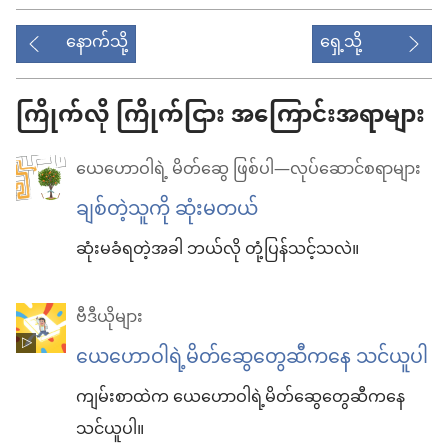
ရာ
နောက်သို့
ရှေ့သို့
မှာ
ရွေးချယ်
ကြိုက်လို ကြိုက်ငြား အကြောင်းအရာများ
စရာ
များ
ယေဟောဝါရဲ့ မိတ်ဆွေ ဖြစ်ပါ—လုပ်ဆောင်စရာများ
ချစ်တဲ့သူကို ဆုံးမတယ်
ဆုံးမခံရတဲ့အခါ ဘယ်လို တုံ့ပြန်သင့်သလဲ။
ဗီဒီယိုများ
ယေဟောဝါရဲ့မိတ်ဆွေတွေဆီကနေ သင်ယူပါ
ကျမ်းစာထဲက ယေဟောဝါရဲ့မိတ်ဆွေတွေဆီကနေ
သင်ယူပါ။