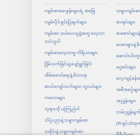
ကျမ်းစာမေးခွန်းများရဲ့ အဖြေ
သမ္မာကျမ်းစ
ကျမ်းပိုဒ် ရှင်းပြချက်များ
စာအုပ်များ
ကျမ်းစာ သင်ပေးသူနဲ့အတူ လေ့လာ
စာစောင်များနဲ
သင်ယူပါ
ဝေစာများနဲ့ ဖ
ကျမ်းစာလေ့လာမှု ကိရိယာများ
ဆောင်းပါးတွဲ
ငြိမ်သက်ခြင်းနဲ့ ပျော်ရွှင်ခြင်း
မဂ္ဂဇင်းများ
အိမ်ထောင်ရေးနဲ့ မိသားစု
လေ့ကျင့်ခန်း
ဆယ်ကျော်သက်များ၊ လူငယ်များ
အစီအစဉ်မျာ
ကလေးများ
အညွှန်းများ
ဘုရားကို ယုံကြည်ပါ
လမ်းညွှန်ချက
သိပ္ပံပညာနဲ့ သမ္မာကျမ်းစာ
JW ရုပ်သံထုတ်လ
သမိုင်းနဲ့ သမ္မာကျမ်းစာ
ဗီဒီယိုများ