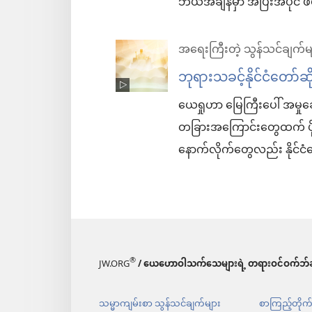
ဘယ်အချိန်မှာ အပြီးအပိုင် 
အရေးကြီးတဲ့ သွန်သင်ချက်မ
ဘုရားသခင့်နိုင်ငံတော်
ယေရှုဟာ မြေကြီးပေါ် အမှုဆေ
တခြားအကြောင်းတွေထက် ပိုသ
နောက်လိုက်တွေလည်း နိုင်ငံ
®
JW.ORG
/ ယေဟောဝါသက်သေများရဲ့ တရားဝင်ဝက်ဘ်ဆ
သမ္မာကျမ်းစာ သွန်သင်ချက်များ
စာကြည့်တိုက