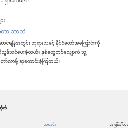
ဖယ်ရှားပေးမလဲ။
ျား
ဆိုတာ ဘာလဲ
ာင်ချိန်အတွင်း ဘုရားသခင့် နိုင်ငံတော်အကြောင်းကို
ွန်သင်ပေးခဲ့တယ်။ နှစ်တွေတစ်လျှောက် သူ့
တော်လာဖို့ ဆုတောင်းခဲ့ကြတယ်။
ိုက်
်
သတင်း
အမြန်ချိတ်