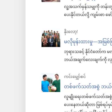
လူ့အသက်မှန်သမျှကို တန်းတူ
ပေးနိုင်တယ်လို့ ကျမ်းစာ ဖ
နိုးလော့!
မလိုမုန်းထားမှု—အမြစ်
ဘုရားသခင့် နိုင်ငံတော်က မလ
ဘယ်အချက်လေးချက်ကို လု
ကင်းမျှော်စင်
တစ်ဖက်သတ်အစွဲ ဘယ်
လူမျိုးရေးတစ်ဖက်သတ်အစွဲကို
ပေးနေတယ်ဆိုတာ ဖြစ်ရပ်မှ