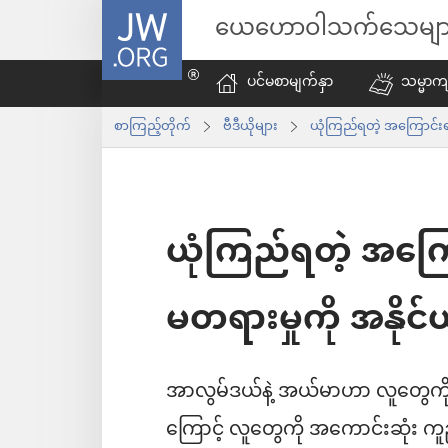
JW.ORG
ယေဟောဝါသက်သေမျာ
ပင်မစာမျက်နှာ
သမ္မာကျ
စာကြည့်တိုက်
ဗီဒီယိုများ
ယုံကြည်ရတဲ့ အကြောင်းရ
ယုံကြည်ရတဲ့ အကြ
မတရားမှုကို အနိုင်
အာလွမ်ဒယ်နဲ့ အယ်မာဟာ လူတွေကို
ကြောင့် လူတွေကို အကောင်းဆုံး က