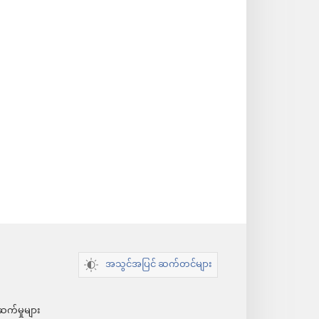
အသွင်အပြင် ဆက်တင်များ
ဆက်မှုများ