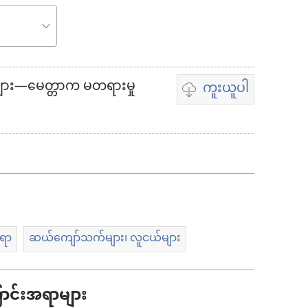
များ—မေတ္တာက မတရားမှု
ကူးယူပါ
ဗီဒီယို
ကူး
ယူ
ရာ
မှာ
ရွေးချယ်
ရာ
ဆယ်ကျော်သက်များ၊ လူငယ်များ
စရာ
များ
ောင်းအရာများ