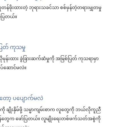
တန်ဖိုးထားတဲ့ ဘုရားသခင်သာ စစ်မှန်တဲ့တရားမျှတမှု
ော်ပြတယ်။
ပြတ် ကုသမှု
ိုမုန်းထား ခွဲခြားဆက်ဆံမှုကို အမြစ်ပြတ် ကုသရာမှာ
ပ်ဆောင်မလဲ။
တော့ ပပျောက်မလဲ
 ချိုးနှိမ်ဖို့ သမ္မာကျမ်းစာက လူတွေကို ဘယ်လိုကူညီ
န်တွေက ဖော်ပြတယ်။ လူမျိုးရေးတစ်ဖက်သတ်အစွဲကို