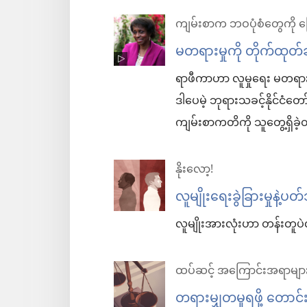
ကျမ်းစာက ဘဝပုံစံတွေကို ပ
မတရားမှုကို တိုက်ထုတ
ရာဖီကာဟာ လူမှုရေး မတရားမှု
ဒါပေမဲ့ ဘုရားသခင့်နိုင်ငံတေ
ကျမ်းစာကတိကို သူတွေ့ရှိခဲ
နိုးလော့!
လူမျိုးရေးခွဲခြားမှုနဲ့
လူမျိုးအားလုံးဟာ တန်းတူပဲလ
ထပ်ဆင့် အကြောင်းအရာမျာ
တရားမျှတမှုရဖို့ တော