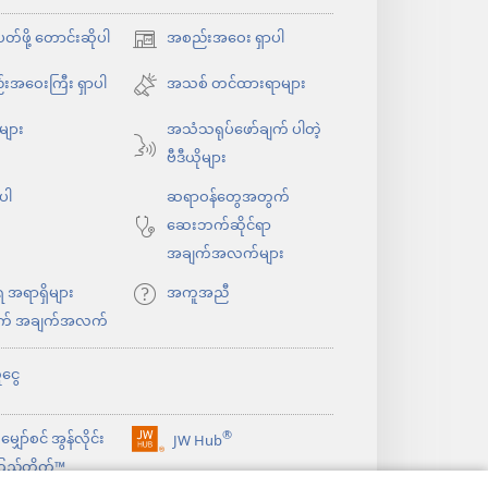
်ဖို့ တောင်းဆိုပါ
အစည်းအဝေး ရှာပါ
(window
အသစ်
းအဝေးကြီး ရှာပါ
အသစ် တင်ထားရာများ
ဖွ
ုများ
အသံသရုပ်ဖော်ချက် ပါတဲ့
င့်
ဗီဒီယိုများ
နေ
ပါ
ပါ
ဆရာဝန်တွေအတွက်
တယ်)
ဆေးဘက်ဆိုင်ရာ
အချက်အလက်များ
ရ အရာရှိများ
အကူအညီ
က် အချက်အလက်
ငွေ
®
ျှော်စင် အွန်လိုင်း
JW Hub
(window
ည့်တိုက်™
အသစ်