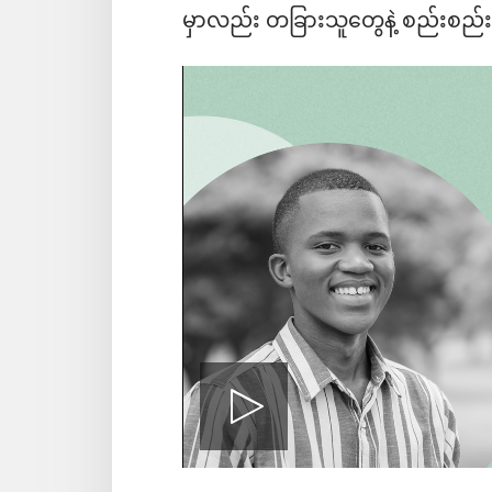
မှာလည်း တခြားသူတွေနဲ့ စည်းစည်းလ
ဗီ