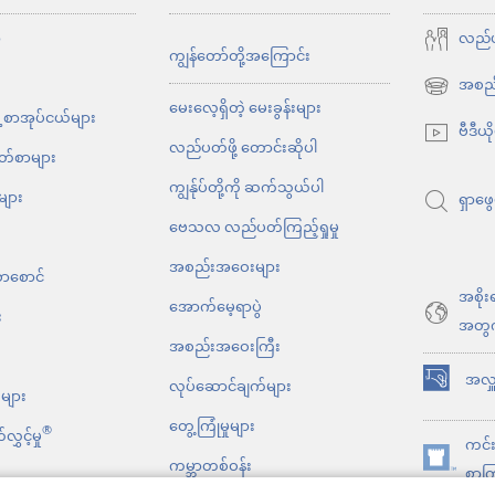
ာ
လည်ပတ
ကျွန်တော်တို့အကြောင်း
အစည်
(window
မေးလေ့ရှိတဲ့ မေးခွန်းများ
့ စာအုပ်ငယ်များ
အသစ်
ဗီဒီယိ
လည်ပတ်ဖို့ တောင်းဆိုပါ
ဖွ
ိတ်စာများ
င့်
ကျွန်ုပ်တို့ကို ဆက်သွယ်ပါ
များ
ရှာဖွေ
နေ
ဗေသလ လည်ပတ်ကြည့်ရှုမှု
ပါ
အစည်းအဝေးများ
တယ်)
စာစောင်
အစိုး
အောက်မေ့ရာပွဲ
း
အတွ
အစည်းအဝေးကြီး
အလှူ
လုပ်ဆောင်ချက်များ
(window
်များ
အသစ်
တွေ့ကြုံမှုများ
®
ွှင့်မှု
ကင်းမ
ဖွ
ကမ္ဘာတစ်ဝန်း
(window
စာကြ
င့်