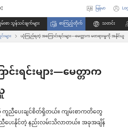
း
မြန်မာ
Log
ဘာသာစကား
(w
ရွေးချယ်
အ
မ်းစာ သွန်သင်ချက်များ
စာကြည့်တိုက်
သတင်း
ပါ
ဖွ
င့်
င်းများ
ယုံကြည်ရတဲ့ အကြောင်းရင်းများ—မေတ္တာက မတရားမှုကို အနိုင်ယူ
န
ပါ
တ
ောင်းရင်းများ—မေတ္တာက
ယူ
 ကူညီပေးချင်စိတ်ရှိတယ်။ ကျမ်းစာကတိတွေ
ူညီပေးနိုင်တဲ့ နည်းလမ်းသိလာတယ်။ အခုအချိန်