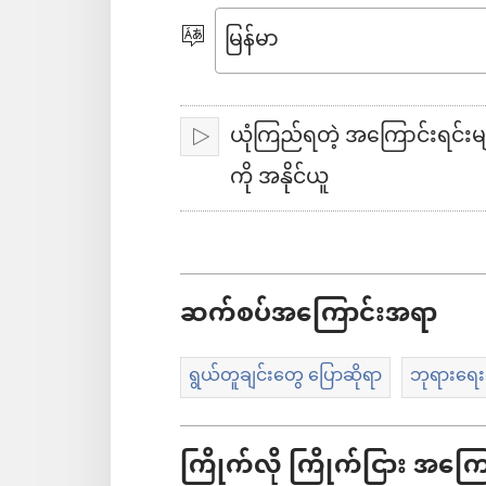
ဒီ
ဘာသာစကား
ရွေးချယ်
ယို
ပါ
ယုံကြည်ရတဲ့ အကြောင်းရင်း
ဖွင့်
ကို အနိုင်ယူ
ဖွ
င့်
ဆက်စပ်အကြောင်းအရာ
ရွယ်တူချင်းတွေ ပြောဆိုရာ
ဘုရားရေး
ကြိုက်လို ကြိုက်ငြား အကြ