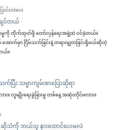
ြောင်းလဲပေး
်ချင်တယ်
ကို တိုက်ထုတ်ဖို့ တော်လှန်ရေးအဖွဲ့ထဲ ဝင်ခဲ့တယ်။
ာ် အောက်မှာ ငြိမ်သက်ခြင်းနဲ့ တရားမျှတခြင်းရှိမယ်ဆိုတဲ့
့တယ်။
ပတ်သက်ပြီး သမ္မာကျမ်းစာပြောဆိုရာ
ား။ လူမျိုးရေးခွဲခြားမှု တစ်နေ့ အဆုံးတိုင်မလား။
း
င်းဆိုသံကို ဘယ်သူ နားထောင်ပေးမလဲ