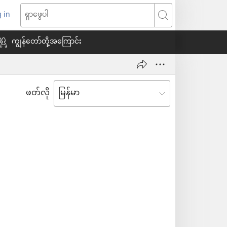
 in
indow
ရှာဖွေ
သစ်
ပါ
ကျွန်တော်တို့အကြောင်း
ေ
ဖတ်လို
ယ်)