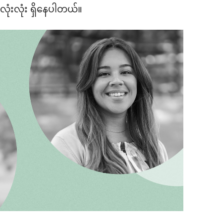
ုံးလုံး ရှိနေပါတယ်။